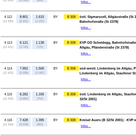
(12.429)
(4.534)
(882)
Infos...
4.112
8.801
1.615
BY
B 308
östl. Sigmarszell, Allgäustraße (St
(12.430)
(6.401)
(1.202)
Bahnhofstraße (St 2378)
Infos...
4.113
6.121
1.138
BY
B 308
KVP OD Scheidegg, Bahnhofstraße (
(12.431)
(3.740)
(725)
Allgäu, Pfänderstraße (St 2378)
Infos...
4.114
7.952
1.500
BY
B 308
süd-westl. Lindenberg im Allgäu, Pf
(12.432)
(5.556)
(1.087)
Lindenberg im Allgäu, Staufener St
Infos...
4.115
6.262
1.165
BY
B 308
östl. Lindenberg im Allgäu, Staufen
(12.433)
(3.880)
(752)
32/St 2001)
Infos...
4.116
7.428
1.395
BY
B 308
Kreisel Auers (B 32/St 2001) - KVP 
(12.434)
(5.039)
(982)
Infos...