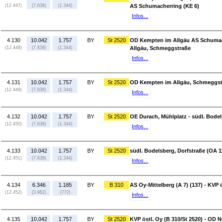
(12.447)
(7.638)
(1.344)
AS Schumacherring (KE 6)
Infos...
4.130
10.042
1.757
BY
St 2520
OD Kempten im Allgäu AS Schumac
(12.448)
(7.638)
(1.344)
Allgäu, Schmeggstraße
Infos...
4.131
10.042
1.757
BY
St 2520
OD Kempten im Allgäu, Schmeggstr
(12.449)
(7.638)
(1.344)
Infos...
4.132
10.042
1.757
BY
St 2520
OE Durach, Mühlplatz - südl. Bodel
(12.450)
(7.638)
(1.344)
Infos...
4.133
10.042
1.757
BY
St 2520
südl. Bodelsberg, Dorfstraße (OA 11
(12.451)
(7.638)
(1.344)
Infos...
4.134
6.346
1.185
BY
B 310
AS Oy-Mittelberg (A 7) (137) - KVP ö
(12.452)
(3.962)
(772)
Infos...
4.135
10.042
1.757
BY
St 2520
KVP östl. Oy (B 310/St 2520) - OD