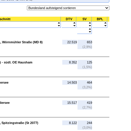
schnitt
DTV
SV
BPL
g, Wörnmühler Straße (MD 8)
22.519
653
(2,9%)
) - südl. OE Hausham
8.352
125
(1,5%)
iersee
14.503
464
(3,2%)
liersee
15.517
419
(2,7%)
, Spitzingstraße (St 2077)
8.122
244
(3,0%)