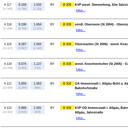
4.117
8.159
1.532
BY
B 308
KVP westl. Simmerberg, Alte Salzstr
(12.435)
(5.760)
(1.119)
Infos...
4.118
9.106
1.654
BY
B 308
nördl. Oberreute (St 2004) - Oberst
(12.436)
(6.705)
(1.241)
Infos...
4.119
8.287
1.555
BY
B 308
Oberstaufen (St 2005) - westl. Kne
(12.437)
(5.887)
(1.142)
Infos...
4.120
6.074
1.127
BY
B 308
westl. Knechtenhofen (St 2005) - O
(12.438)
(3.693)
(714)
Infos...
4.121
5.659
1.053
BY
B 308
OA Immenstadt i. Allgäu-Bühl a. Al
(12.439)
(3.283)
(640)
Bahnhofstraße
Infos...
4.122
5.889
1.091
BY
B 308
KVP OD Immenstadt i. Allgäu, Bahn
(12.440)
(3.510)
(678)
Allgäu, Jahnstraße
Infos...