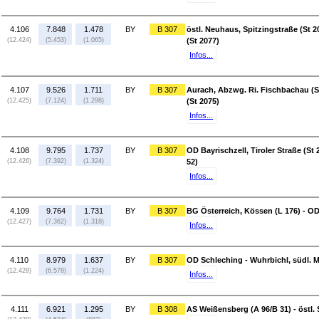
4.106
7.848
1.478
BY
B 307
östl. Neuhaus, Spitzingstraße (St 
(12.424)
(5.453)
(1.065)
(St 2077)
Infos...
4.107
9.526
1.711
BY
B 307
Aurach, Abzwg. Ri. Fischbachau (St 
(12.425)
(7.124)
(1.298)
(St 2075)
Infos...
4.108
9.795
1.737
BY
B 307
OD Bayrischzell, Tiroler Straße (St
(12.426)
(7.392)
(1.324)
52)
Infos...
4.109
9.764
1.731
BY
B 307
BG Österreich, Kössen (L 176) - O
(12.427)
(7.362)
(1.318)
Infos...
4.110
8.979
1.637
BY
B 307
OD Schleching - Wuhrbichl, südl. M
(12.428)
(6.578)
(1.224)
Infos...
4.111
6.921
1.295
BY
B 308
AS Weißensberg (A 96/B 31) - östl. 