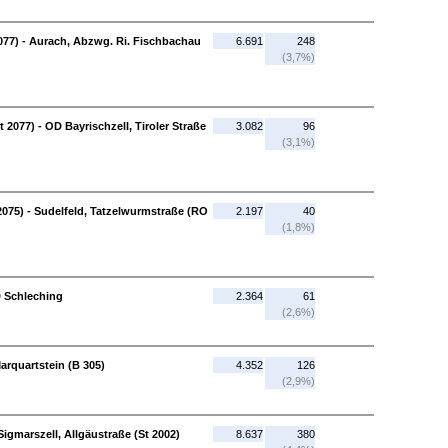
2077) - Aurach, Abzwg. Ri. Fischbachau
6.691
248
(3,7%)
2077) - OD Bayrischzell, Tiroler Straße
3.082
96
(3,1%)
 2075) - Sudelfeld, Tatzelwurmstraße (RO
2.197
40
(1,8%)
D Schleching
2.364
61
(2,6%)
arquartstein (B 305)
4.352
126
(2,9%)
Sigmarszell, Allgäustraße (St 2002)
8.637
380