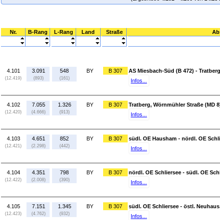
Nr.
B-Rang
L-Rang
Land
Straße
Ab
4.101
3.091
548
BY
B 307
AS Miesbach-Süd (B 472) - Tratber
(12.419)
(893)
(161)
Infos...
4.102
7.055
1.326
BY
B 307
Tratberg, Wörnmühler Straße (MD 8
(12.420)
(4.666)
(913)
Infos...
4.103
4.651
852
BY
B 307
südl. OE Hausham - nördl. OE Schl
(12.421)
(2.298)
(442)
Infos...
4.104
4.351
798
BY
B 307
nördl. OE Schliersee - südl. OE Sch
(12.422)
(2.008)
(390)
Infos...
4.105
7.151
1.345
BY
B 307
südl. OE Schliersee - östl. Neuhaus
(12.423)
(4.762)
(932)
Infos...