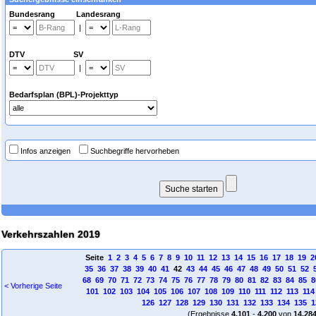
Bundesrang Landesrang
|
DTV SV
|
Bedarfsplan (BPL)-Projekttyp
Infos anzeigen
Suchbegriffe hervorheben
Verkehrszahlen 2019
Seite
1
2
3
4
5
6
7
8
9
10
11
12
13
14
15
16
17
18
19
2
35
36
37
38
39
40
41
42
43
44
45
46
47
48
49
50
51
52
68
69
70
71
72
73
74
75
76
77
78
79
80
81
82
83
84
85
8
< Vorherige Seite
101
102
103
104
105
106
107
108
109
110
111
112
113
114
126
127
128
129
130
131
132
133
134
135
1
(Ergebnisse
4.101
-
4.200
von
14.28