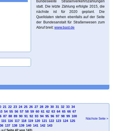
bundesweite Straßenverkehrszählungen
statt. Die letzte Zählung erfolgte 2015, die
nächste ist für 2020 geplant. Die
Quelldaten stehen ebenfalls auf der Seite
der Bundesanstalt für Straßenwesen zum
Abruf breit:
www.bast.de
0
21
22
23
24
25
26
27
28
29
30
31
32
33
34
53
54
55
56
57
58
59
60
61
62
63
64
65
66
67
6
87
88
89
90
91
92
93
94
95
96
97
98
99
100
Nächste Seite >
115
116
117
118
119
120
121
122
123
124
125
36
137
138
139
140
141
142
143
4
auf
Seite 42 von 143
)