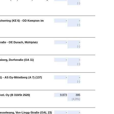
(-)
herring (KE 6) - OD Kempten im
-
-
(-)
aße - OE Durach, Mühlplatz
-
-
(-)
sberg, Dorfstraße (OA 11)
-
-
(-)
) - AS Oy-Mittelberg (A 7) (137)
-
-
(-)
stl. Oy (B 310/St 2520)
9.873
395
(4,0%)
 Nesselwang, Von-Lingg-Straße (OAL 23)
-
-