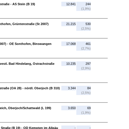
traße - AS Stein (B 19)
12.841
244
(1,9%)
thofen, Grüntenstraße (St 2007)
21.215
530
(2,5%)
2007) - OE Sonthofen, Binswangen
17.068
461
(2,7%)
estl. Bad Hindelang, Ostrachstraße
10.235
297
(2,9%)
traße (OA 28) - nördl. Oberjoch (B 310)
3.344
84
(2,5%)
reich, Oberjoch/Schattwald (L 199)
3.650
69
(1,9%)
Straße (B 19) - OD Kempten im Allgäu
-
-