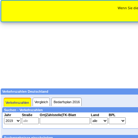
Wenn Sie die
Verkehrszahlen Deutschland
Vergleich
Bedarfsplan 2016
Verkehrszahlen
Suchen - Verkehszahlen
Jahr
Straße
Ort|Zählstelle|TK-Blatt
Land
BPL
Suchergebnisse einschränken