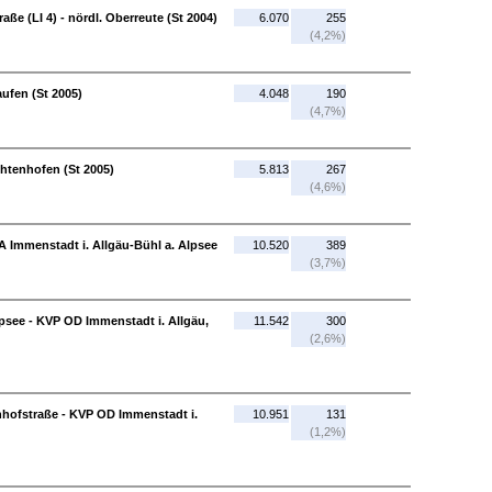
aße (LI 4) - nördl. Oberreute (St 2004)
6.070
255
(4,2%)
aufen (St 2005)
4.048
190
(4,7%)
chtenhofen (St 2005)
5.813
267
(4,6%)
A Immenstadt i. Allgäu-Bühl a. Alpsee
10.520
389
(3,7%)
psee - KVP OD Immenstadt i. Allgäu,
11.542
300
(2,6%)
hofstraße - KVP OD Immenstadt i.
10.951
131
(1,2%)