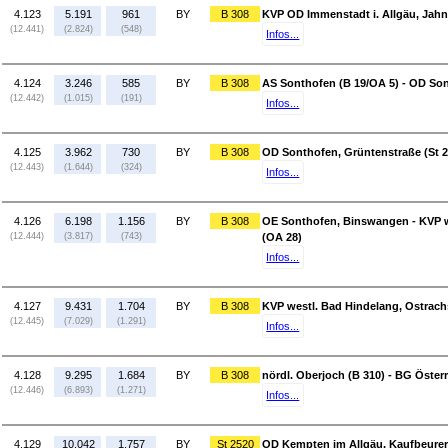
4.123
5.191
961
BY
B 308
KVP OD Immenstadt i. Allgäu, Jahns
(12.441)
(2.824)
(548)
Infos...
4.124
3.246
585
BY
B 308
AS Sonthofen (B 19/OA 5) - OD Son
(12.442)
(1.015)
(191)
Infos...
4.125
3.962
730
BY
B 308
OD Sonthofen, Grüntenstraße (St 
(12.443)
(1.644)
(324)
Infos...
4.126
6.198
1.156
BY
B 308
OE Sonthofen, Binswangen - KVP w
(12.444)
(3.817)
(743)
(OA 28)
Infos...
4.127
9.431
1.704
BY
B 308
KVP westl. Bad Hindelang, Ostrachs
(12.445)
(7.029)
(1.291)
Infos...
4.128
9.295
1.684
BY
B 308
nördl. Oberjoch (B 310) - BG Öster
(12.446)
(6.893)
(1.271)
Infos...
4.129
10.042
1.757
BY
St 2520
OD Kempten im Allgäu, Kaufbeurer 