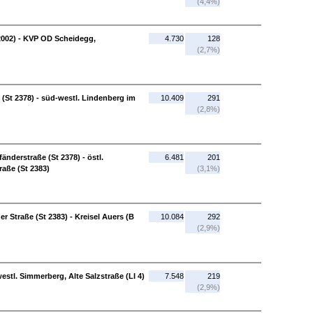
(4,4%)
 2002) - KVP OD Scheidegg,
4.730
128
(2,7%)
St 2378) - süd-westl. Lindenberg im
10.409
291
(2,8%)
änderstraße (St 2378) - östl.
6.481
201
raße (St 2383)
(3,1%)
er Straße (St 2383) - Kreisel Auers (B
10.084
292
(2,9%)
westl. Simmerberg, Alte Salzstraße (LI 4)
7.548
219
(2,9%)