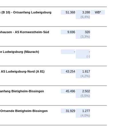
 (B 10) - Ortsanfang Ludwigsburg
51.368
3.288
WB*
(6,4%)
enhausen - AS Kornwestheim-Süd
9.696
320
(3,3%)
de Ludwigsburg (Mäurach)
-
-
(-)
 AS Ludwigsburg-Nord (A 81)
43.254
1.817
(4,2%)
sanfang Bietigheim-Bissingen
45.496
2.502
(5,5%)
 Ortsende Bietigheim-Bissingen
31.929
1.277
(4,0%)