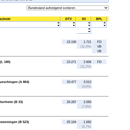
schnitt
DTV
SV
BPL
15.100
1.721
FD
(11,4%)
VB
VB
(L 180)
23.271
2.606
FD
(11,2%)
ueschingen (A 864)
33.477
3.013
(9,0%)
Dürrheim (B 33)
26.287
2.050
(7,8%)
chwenningen (B 523)
25.104
1.682
(6,7%)