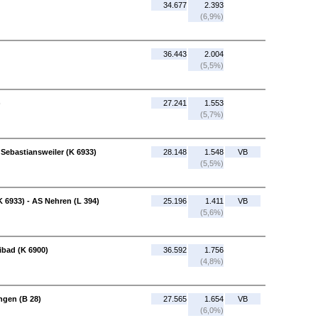
34.677
2.393
(6,9%)
36.443
2.004
(5,5%)
)
27.241
1.553
(5,7%)
Sebastiansweiler (K 6933)
28.148
1.548
VB
(5,5%)
 6933) - AS Nehren (L 394)
25.196
1.411
VB
(5,6%)
ibad (K 6900)
36.592
1.756
(4,8%)
ngen (B 28)
27.565
1.654
VB
(6,0%)