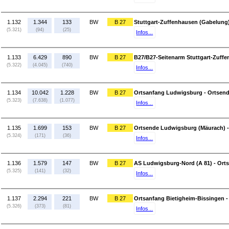
1.132
1.344
133
BW
B 27
Stuttgart-Zuffenhausen (Gabelung)
(5.321)
(94)
(25)
Infos...
1.133
6.429
890
BW
B 27
B27/B27-Seitenarm Stuttgart-Zuff
(5.322)
(4.045)
(740)
Infos...
1.134
10.042
1.228
BW
B 27
Ortsanfang Ludwigsburg - Ortsen
(5.323)
(7.638)
(1.077)
Infos...
1.135
1.699
153
BW
B 27
Ortsende Ludwigsburg (Mäurach) -
(5.324)
(171)
(36)
Infos...
1.136
1.579
147
BW
B 27
AS Ludwigsburg-Nord (A 81) - Ort
(5.325)
(141)
(32)
Infos...
1.137
2.294
221
BW
B 27
Ortsanfang Bietigheim-Bissingen -
(5.326)
(373)
(81)
Infos...