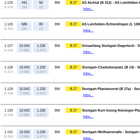
1.125
441
56
BW
B 27
AS Aichtal (B 312) - AS Leinfelden
(5.314)
(10)
(2)
Infos...
1.126
686
85
BW
B 27
AS Leinfelden-Echterdingen (L 1208
(5.315)
(29)
(7)
Infos...
1.127
10.042
1.228
BW
B 27
Ortsanfang Stuttgart-Degerloch - St
(5.316)
(7.638)
(1.077)
Infos...
1.128
10.042
1.228
BW
B 27
Stuttgart-Charlottenplatz (B 14) - S
(5.317)
(7.638)
(1.077)
Infos...
1.129
10.042
1.228
BW
B 27
Stuttgart-Planietunnel (B 27a) - St
(5.318)
(7.638)
(1.077)
Infos...
1.130
10.042
1.228
BW
B 27
Stuttgart-Kurt-Georg-Kiesinger-Pla
(5.319)
(7.638)
(1.077)
Infos...
1.131
10.042
1.228
BW
B 27
Stuttgart-Wolframstraße - Suttgart-
(5.320)
(7.638)
(1.077)
Infos...