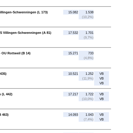
Villingen-Schwenningen (L 173)
15.082
1.538
(10,2%)
AS Villingen-Schwenningen (A 81)
17.532
1.701
(9,7%)
 OU Rottweil (B 14)
15.271
733
(4,8%)
 435)
10.521
1.252
VB
(11,9%)
VB
VB
 (L 442)
17.217
1.722
VB
(10,0%)
VB
B 463)
14.093
1.043
VB
(7,4%)
VB