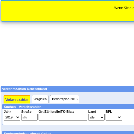
Wenn Sie die
Verkehrszahlen Deutschland
Vergleich
Bedarfsplan 2016
Verkehrszahlen
Suchen - Verkehszahlen
Jahr
Straße
Ort|Zählstelle|TK-Blatt
Land
BPL
Suchergebnisse einschränken