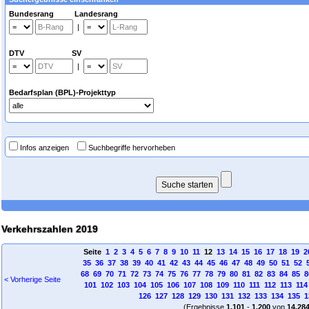
Bundesrang Landesrang
|
DTV SV
|
Bedarfsplan (BPL)-Projekttyp
Infos anzeigen
Suchbegriffe hervorheben
Verkehrszahlen 2019
Seite
1
2
3
4
5
6
7
8
9
10
11
12
13
14
15
16
17
18
19
2
35
36
37
38
39
40
41
42
43
44
45
46
47
48
49
50
51
52
68
69
70
71
72
73
74
75
76
77
78
79
80
81
82
83
84
85
8
< Vorherige Seite
101
102
103
104
105
106
107
108
109
110
111
112
113
114
126
127
128
129
130
131
132
133
134
135
1
(Ergebnisse
1.101
-
1.200
von
14.28