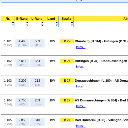
Nr.
B-Rang
L-Rang
Land
Straße
Ab
1.101
4.463
569
BW
B 27
Blumberg (B 314) - Hüfingen (B 31)
(5.290)
(2.120)
(421)
Infos...
1.102
3.011
334
BW
B 27
Hüfingen (B 31) - Donaueschingen 
(5.291)
(831)
(188)
Infos...
1.103
2.202
213
BW
B 27
Donaueschingen (L 180) - AS Dona
(5.292)
(328)
(74)
Infos...
1.104
2.753
289
BW
B 27
AS Donaueschingen (A 864) - Bad 
(5.293)
(645)
(144)
Infos...
1.105
2.855
310
BW
B 27
Bad Dürrheim (B 33) - Villingen-S
(5.294)
(716)
(165)
Infos...