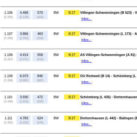
1.106
4.468
570
BW
B 27
Villingen-Schwenningen (B 523) - 
(5.295)
(2.125)
(422)
Infos...
1.107
3.866
463
BW
B 27
Villingen-Schwenningen (L 173) - 
(5.296)
(1.552)
(316)
Infos...
1.108
4.414
558
BW
B 27
AS Villingen-Schwenningen (A 81) -
(5.297)
(2.071)
(410)
Infos...
1.109
6.073
846
BW
B 27
OU Rottweil (B 14) - Schömberg (L
(5.298)
(3.692)
(697)
Infos...
1.110
3.930
472
BW
B 27
Schömberg (L 435) - Dotternhausen
(5.299)
(1.614)
(325)
Infos...
1.111
4.783
624
BW
B 27
Dotternhausen (L 442) - Balingen (
(5.300)
(2.425)
(476)
Infos...