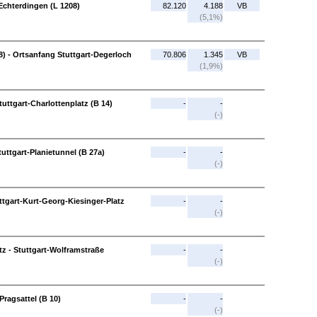
-Echterdingen (L 1208)
82.120
4.188
VB
(5,1%)
) - Ortsanfang Stuttgart-Degerloch
70.806
1.345
VB
(1,9%)
uttgart-Charlottenplatz (B 14)
-
-
(-)
tuttgart-Planietunnel (B 27a)
-
-
(-)
uttgart-Kurt-Georg-Kiesinger-Platz
-
-
(-)
tz - Stuttgart-Wolframstraße
-
-
(-)
Pragsattel (B 10)
-
-
(-)