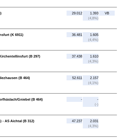
)
29.012
1.393
VB
(4,8%)
nsfurt (K 6911)
36.481
1.605
(4,4%)
Kirchentellinsfurt (B 297)
37.438
1.610
(4,3%)
Pliezhausen (B 464)
52.611
2.157
(4,1%)
orfhäslach/Gniebel (B 464)
-
-
(-)
 - AS Aichtal (B 312)
47.237
2.031
(4,3%)