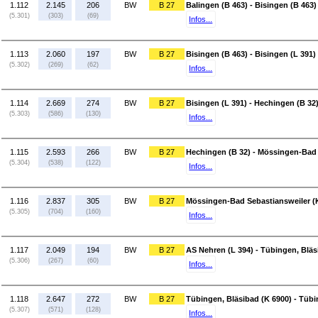
1.112
2.145
206
BW
B 27
Balingen (B 463) - Bisingen (B 463)
(5.301)
(303)
(69)
Infos...
1.113
2.060
197
BW
B 27
Bisingen (B 463) - Bisingen (L 391)
(5.302)
(269)
(62)
Infos...
1.114
2.669
274
BW
B 27
Bisingen (L 391) - Hechingen (B 32
(5.303)
(586)
(130)
Infos...
1.115
2.593
266
BW
B 27
Hechingen (B 32) - Mössingen-Bad 
(5.304)
(538)
(122)
Infos...
1.116
2.837
305
BW
B 27
Mössingen-Bad Sebastiansweiler (K
(5.305)
(704)
(160)
Infos...
1.117
2.049
194
BW
B 27
AS Nehren (L 394) - Tübingen, Bläs
(5.306)
(267)
(60)
Infos...
1.118
2.647
272
BW
B 27
Tübingen, Bläsibad (K 6900) - Tübi
(5.307)
(571)
(128)
Infos...