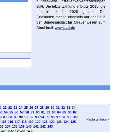
bundesweite Straßenverkehrszählungen
statt. Die letzte Zählung erfolgte 2015, die
nächste ist für 2020 geplant. Die
Quelldaten stehen ebenfalls auf der Seite
der Bundesanstalt für Straßenwesen zum
Abruf breit:
www.bast.de
0
21
22
23
24
25
26
27
28
29
30
31
32
33
34
53
54
55
56
57
58
59
60
61
62
63
64
65
66
67
6
87
88
89
90
91
92
93
94
95
96
97
98
99
100
Nächste Seite >
115
116
117
118
119
120
121
122
123
124
125
36
137
138
139
140
141
142
143
4
auf
Seite 12 von 143
)