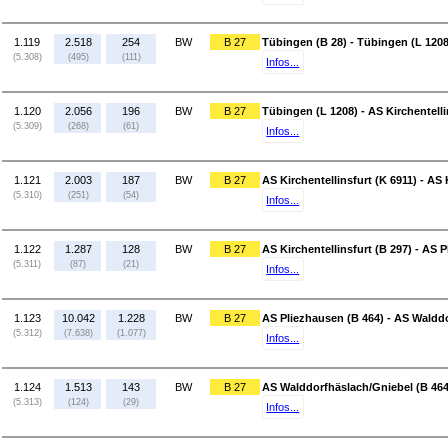
1.119
2.518
254
BW
B 27
Tübingen (B 28) - Tübingen (L 1208
(5.308)
(495)
(111)
Infos...
1.120
2.056
196
BW
B 27
Tübingen (L 1208) - AS Kirchentelli
(5.309)
(268)
(61)
Infos...
1.121
2.003
187
BW
B 27
AS Kirchentellinsfurt (K 6911) - AS 
(5.310)
(251)
(54)
Infos...
1.122
1.287
128
BW
B 27
AS Kirchentellinsfurt (B 297) - AS 
(5.311)
(87)
(21)
Infos...
1.123
10.042
1.228
BW
B 27
AS Pliezhausen (B 464) - AS Waldd
(5.312)
(7.638)
(1.077)
Infos...
1.124
1.513
143
BW
B 27
AS Walddorfhäslach/Gniebel (B 464)
(5.313)
(124)
(29)
Infos...