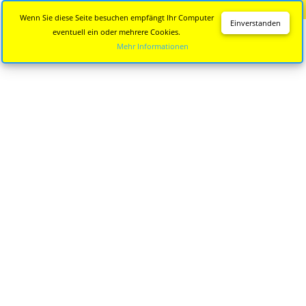
Diese Seite wird nicht mehr aktualisiert.
Zur neuen Seite
Wenn Sie diese Seite besuchen empfängt Ihr Computer
Einverstanden
eventuell ein oder mehrere Cookies.
Mehr Informationen