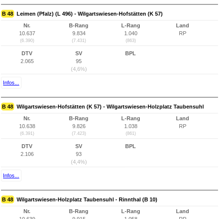
B 48
Leimen (Pfalz) (L 496) - Wilgartswiesen-Hofstätten (K 57)
Nr.
B-Rang
L-Rang
Land
10.637
9.834
1.040
RP
(6.390)
(7.431)
(863)
DTV
SV
BPL
2.065
95
(4,6%)
Infos...
B 48
Wilgartswiesen-Hofstätten (K 57) - Wilgartswiesen-Holzplatz Taubensuhl
Nr.
B-Rang
L-Rang
Land
10.638
9.826
1.038
RP
(6.391)
(7.423)
(861)
DTV
SV
BPL
2.106
93
(4,4%)
Infos...
B 48
Wilgartswiesen-Holzplatz Taubensuhl - Rinnthal (B 10)
Nr.
B-Rang
L-Rang
Land