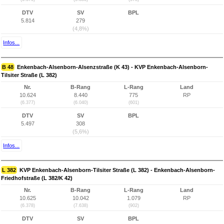
DTV
SV
BPL
5.814
279
(4,8%)
Infos...
B 48
Enkenbach-Alsenborn-Alsenzstraße (K 43) - KVP Enkenbach-Alsenborn-
Tilsiter Straße (L 382)
Nr.
B-Rang
L-Rang
Land
10.624
8.440
775
RP
(6.377)
(6.040)
(601)
DTV
SV
BPL
5.497
308
(5,6%)
Infos...
L 382
KVP Enkenbach-Alsenborn-Tilsiter Straße (L 382) - Enkenbach-Alsenborn-
Friedhofstraße (L 382/K 42)
Nr.
B-Rang
L-Rang
Land
10.625
10.042
1.079
RP
(6.378)
(7.638)
(902)
DTV
SV
BPL