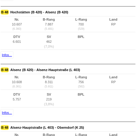
B 48
Hochstätten (B 420) - Alsenz (B 420)
Nr.
B-Rang
L-Rang
Land
10.607
7.887
700
RP
(6.360)
(5.491)
(529)
DTV
SV
BPL
6.601
462
(7,0%)
Infos...
B 48
Alsenz (B 420) - Alsenz-Hauptstraße (L 403)
Nr.
B-Rang
L-Rang
Land
10.608
8.311
756
RP
(6.361)
(5.911)
(582)
DTV
SV
BPL
5.757
219
(3,8%)
Infos...
B 48
Alsenz-Hauptstraße (L 403) - Oberndorf (K 25)
Nr.
B-Rang
L-Rang
Land