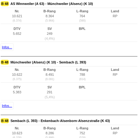
B 48
AS Winnweiler (A 63) - Münchweiler (Alsenz) (K 10)
Nr.
B-Rang
L-Rang
Land
10.621
8.364
764
RP
(6.374)
(5.964)
(590)
DTV
SV
BPL
5.652
249
(4,4%)
Infos...
B 48
Münchweiler (Alsenz) (K 10) - Sembach (L 393)
Nr.
B-Rang
L-Rang
Land
10.622
8.491
788
RP
(6.375)
(6.091)
(614)
DTV
SV
BPL
5.383
291
(5,4%)
Infos...
B 48
Sembach (L 393) - Enkenbach-Alsenborn-Alsenzstraße (K 43)
Nr.
B-Rang
L-Rang
Land
10.623
8.286
752
RP
(6.376)
(5.886)
(578)