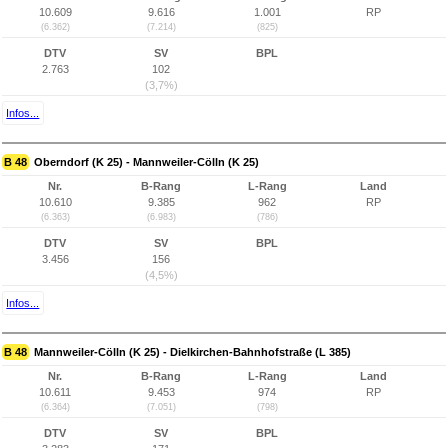
10.609
9.616
1.001
RP
(6.362)
(7.214)
(825)
DTV
SV
BPL
2.763
102
(3,7%)
Infos...
B 48
Oberndorf (K 25) - Mannweiler-Cölln (K 25)
Nr.
B-Rang
L-Rang
Land
10.610
9.385
962
RP
(6.363)
(6.983)
(786)
DTV
SV
BPL
3.456
156
(4,5%)
Infos...
B 48
Mannweiler-Cölln (K 25) - Dielkirchen-Bahnhofstraße (L 385)
Nr.
B-Rang
L-Rang
Land
10.611
9.453
974
RP
(6.364)
(7.051)
(798)
DTV
SV
BPL