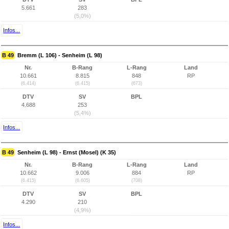
5.661
283
(5,0%)
Infos...
B 49
Bremm (L 106) - Senheim (L 98)
Nr.
B-Rang
L-Rang
Land
10.661
8.815
848
RP
(6.414)
(6.415)
(673)
DTV
SV
BPL
4.688
253
(5,4%)
Infos...
B 49
Senheim (L 98) - Ernst (Mosel) (K 35)
Nr.
B-Rang
L-Rang
Land
10.662
9.006
884
RP
(6.415)
(6.605)
(708)
DTV
SV
BPL
4.290
210
(4,9%)
Infos...