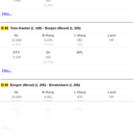
7.885
181
(2,3%)
Infos...
B 49
Treis-Karden (L 108) - Burgen (Mosel) (L 205)
Nr.
B-Rang
L-Rang
Land
10.668
9.476
981
RP
(6.421)
(7.074)
(805)
DTV
SV
BPL
3.228
152
(4,7%)
Infos...
B 49
Burgen (Mosel) (L 205) - Brodenbach (L 206)
Nr.
B-Rang
L-Rang
Land
10.669
8.961
876
RP
(6.422)
(6.560)
(700)
DTV
SV
BPL
4.386
193
(4,4%)
Infos...