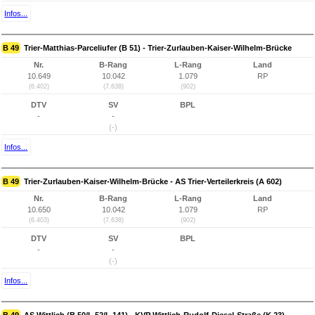
Infos...
B 49
Trier-Matthias-Parceliufer (B 51) - Trier-Zurlauben-Kaiser-Wilhelm-Brücke
Nr.
B-Rang
L-Rang
Land
10.649
10.042
1.079
RP
(6.402)
(7.638)
(902)
DTV
SV
BPL
-
-
(-)
Infos...
B 49
Trier-Zurlauben-Kaiser-Wilhelm-Brücke - AS Trier-Verteilerkreis (A 602)
Nr.
B-Rang
L-Rang
Land
10.650
10.042
1.079
RP
(6.403)
(7.638)
(902)
DTV
SV
BPL
-
-
(-)
Infos...