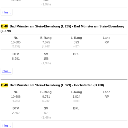
(1,9%)
Infos...
B 48
Bad Münster am Stein-Ebernburg (L 235) - Bad Münster am Stein-Ebernburg
(L 379)
Nr.
B-Rang
L-Rang
Land
10.605
7.075
593
RP
(6.358)
(4.686)
(427)
DTV
SV
BPL
8.291
158
(1,9%)
Infos...
B 48
Bad Münster am Stein-Ebernburg (L 379) - Hochstätten (B 420)
Nr.
B-Rang
L-Rang
Land
10.606
9.761
1.024
RP
(6.359)
(7.359)
(848)
DTV
SV
BPL
2.367
57
(2,4%)
Infos...