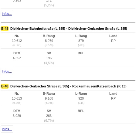
3.283
171
(5,2%)
Infos...
B 48
Dielkirchen-Bahnhofstraße (L 385) - Dielkirchen-Gerbacher Straße (L 385)
Nr.
B-Rang
L-Rang
Land
10.612
8.979
879
RP
(6.365)
(6.578)
(703)
DTV
SV
BPL
4.352
196
(4,5%)
Infos...
B 48
Dielkirchen-Gerbacher Straße (L 385) - Rockenhausen/Katzenbach (K 13)
Nr.
B-Rang
L-Rang
Land
10.613
9.168
920
RP
(6.366)
(6.766)
(744)
DTV
SV
BPL
3.929
263
(6,7%)
Infos...