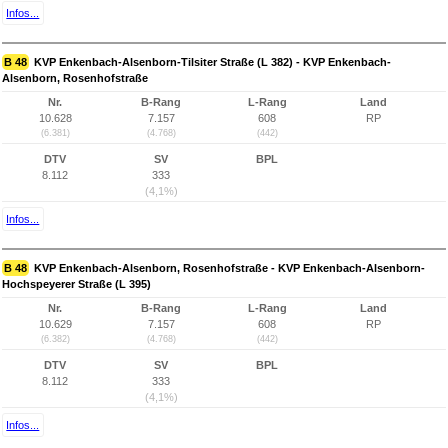
Infos...
B 48
KVP Enkenbach-Alsenborn-Tilsiter Straße (L 382) - KVP Enkenbach-
Alsenborn, Rosenhofstraße
Nr.
B-Rang
L-Rang
Land
10.628
7.157
608
RP
(6.381)
(4.768)
(442)
DTV
SV
BPL
8.112
333
(4,1%)
Infos...
B 48
KVP Enkenbach-Alsenborn, Rosenhofstraße - KVP Enkenbach-Alsenborn-
Hochspeyerer Straße (L 395)
Nr.
B-Rang
L-Rang
Land
10.629
7.157
608
RP
(6.382)
(4.768)
(442)
DTV
SV
BPL
8.112
333
(4,1%)
Infos...