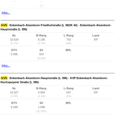
-
-
(-)
Infos...
GVS
Enkenbach-Alsenborn-Friedhofstraße (L 382/K 42) - Enkenbach-Alsenborn-
Hauptstraße (L 395)
Nr.
B-Rang
L-Rang
Land
10.626
8.198
742
RP
(6.379)
(5.799)
(568)
DTV
SV
BPL
5.996
324
(5,4%)
Infos...
GVS
Enkenbach-Alsenborn-Hauptstraße (L 395) - KVP Enkenbach-Alsenborn-
Hochspeyerer Straße (L 395)
Nr.
B-Rang
L-Rang
Land
10.627
6.584
547
RP
(6.380)
(4.199)
(382)
DTV
SV
BPL
9.348
1.589
(17,0%)