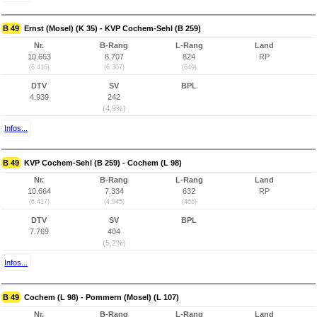
B 49
Ernst (Mosel) (K 35) - KVP Cochem-Sehl (B 259)
Nr.
B-Rang
L-Rang
Land
10.663
8.707
824
RP
(6.416)
(6.307)
(649)
DTV
SV
BPL
4.939
242
(4,9%)
Infos...
B 49
KVP Cochem-Sehl (B 259) - Cochem (L 98)
Nr.
B-Rang
L-Rang
Land
10.664
7.334
632
RP
(6.417)
(4.945)
(466)
DTV
SV
BPL
7.769
404
(5,2%)
Infos...
B 49
Cochem (L 98) - Pommern (Mosel) (L 107)
Nr.
B-Rang
L-Rang
Land