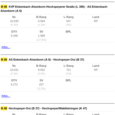
B 48
KVP Enkenbach-Alsenborn-Hochspeyerer Straße (L 395) - AS Enkenbach-
Alsenborn (A 6)
Nr.
B-Rang
L-Rang
Land
10.630
6.584
547
RP
(6.383)
(4.199)
(382)
DTV
SV
BPL
9.348
1.589
(17,0%)
Infos...
B 48
AS Enkenbach-Alsenborn (A 6) - Hochspeyer-Ost (B 37)
Nr.
B-Rang
L-Rang
Land
10.631
8.052
721
RP
(6.384)
(5.654)
(548)
DTV
SV
BPL
6.272
207
(3,3%)
Infos...
B 48
Hochspeyer-Ost (B 37) - Hochspeyer/Waldleiningen (K 47)
Nr.
B-Rang
L-Rang
Land