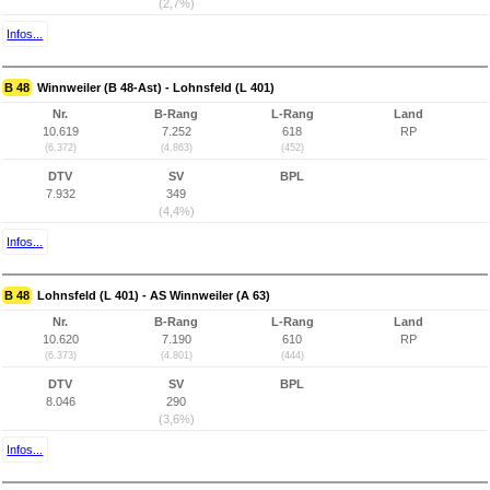
(2,7%)
Infos...
B 48
Winnweiler (B 48-Ast) - Lohnsfeld (L 401)
Nr.
B-Rang
L-Rang
Land
10.619
7.252
618
RP
(6.372)
(4.863)
(452)
DTV
SV
BPL
7.932
349
(4,4%)
Infos...
B 48
Lohnsfeld (L 401) - AS Winnweiler (A 63)
Nr.
B-Rang
L-Rang
Land
10.620
7.190
610
RP
(6.373)
(4.801)
(444)
DTV
SV
BPL
8.046
290
(3,6%)
Infos...