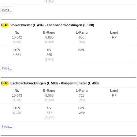
(3,4%)
Infos...
B 48
Völkersweiler (L 494) - Eschbach/Göcklingen (L 508)
Nr.
B-Rang
L-Rang
Land
10.642
8.880
856
RP
(6.395)
(6.480)
(681)
DTV
SV
BPL
4.561
365
(8,0%)
Infos...
B 48
Eschbach/Göcklingen (L 508) - Klingenmünster (L 493)
Nr.
B-Rang
L-Rang
Land
10.643
8.068
723
RP
(6.396)
(5.670)
(550)
DTV
SV
BPL
6.245
337
WB*
(5,4%)
Infos...