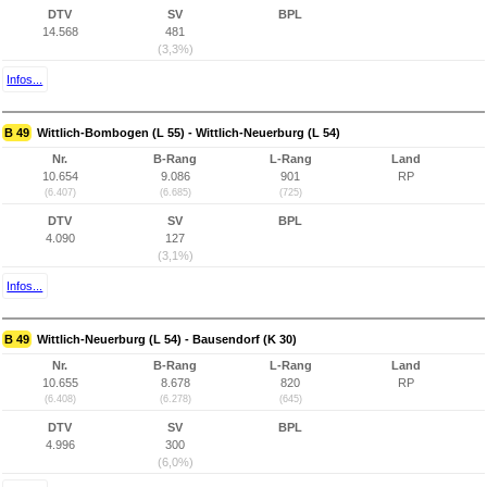
DTV
SV
BPL
14.568
481
(3,3%)
Infos...
B 49
Wittlich-Bombogen (L 55) - Wittlich-Neuerburg (L 54)
Nr.
B-Rang
L-Rang
Land
10.654
9.086
901
RP
(6.407)
(6.685)
(725)
DTV
SV
BPL
4.090
127
(3,1%)
Infos...
B 49
Wittlich-Neuerburg (L 54) - Bausendorf (K 30)
Nr.
B-Rang
L-Rang
Land
10.655
8.678
820
RP
(6.408)
(6.278)
(645)
DTV
SV
BPL
4.996
300
(6,0%)