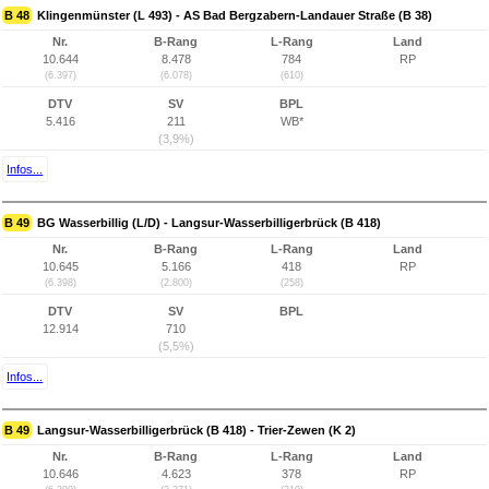
B 48
Klingenmünster (L 493) - AS Bad Bergzabern-Landauer Straße (B 38)
Nr.
B-Rang
L-Rang
Land
10.644
8.478
784
RP
(6.397)
(6.078)
(610)
DTV
SV
BPL
5.416
211
WB*
(3,9%)
Infos...
B 49
BG Wasserbillig (L/D) - Langsur-Wasserbilligerbrück (B 418)
Nr.
B-Rang
L-Rang
Land
10.645
5.166
418
RP
(6.398)
(2.800)
(258)
DTV
SV
BPL
12.914
710
(5,5%)
Infos...
B 49
Langsur-Wasserbilligerbrück (B 418) - Trier-Zewen (K 2)
Nr.
B-Rang
L-Rang
Land
10.646
4.623
378
RP