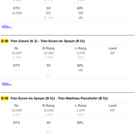
(6.399)
(2.271)
(219)
DTV
SV
BPL
14.596
452
WB
(3,1%)
VB
Infos...
B 49
Trier-Zewen (K 2) - Trier-Euren-Im Speyer (B 51)
Nr.
B-Rang
L-Rang
Land
10.647
10.042
1.079
RP
(6.400)
(7.638)
(902)
DTV
SV
BPL
-
-
VB
(-)
Infos...
B 49
Trier-Euren-Im Speyer (B 51) - Trier-Matthias-Parceliufer (B 51)
Nr.
B-Rang
L-Rang
Land
10.648
10.042
1.079
RP
(6.401)
(7.638)
(902)
DTV
SV
BPL
-
-
(-)