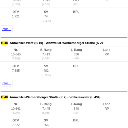
10.639
9.915
1.058
RP
(6.392)
(7.512)
(881)
DTV
SV
BPL
1.721
74
(4,3%)
Infos...
B 48
Annweiler-West (B 10) - Annweiler-Wernersberger Straße (K 2)
Nr.
B-Rang
L-Rang
Land
10.640
7.413
636
RP
(6.393)
(5.024)
(470)
DTV
SV
BPL
7.585
402
(5,3%)
Infos...
B 48
Annweiler-Wernersberger Straße (K 2) - Völkersweiler (L 494)
Nr.
B-Rang
L-Rang
Land
10.641
7.445
640
RP
(6.394)
(5.056)
(474)
DTV
SV
BPL
7.522
256