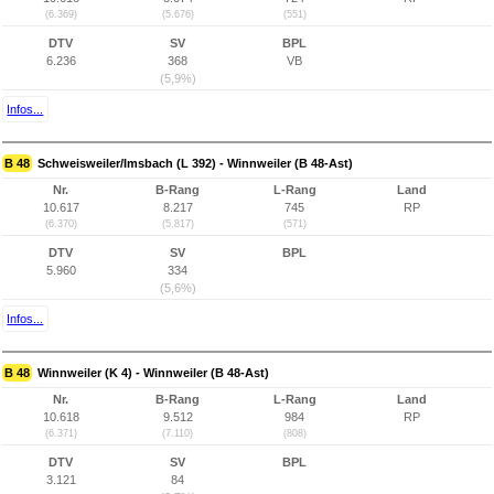
(6.369)
(5.676)
(551)
DTV
SV
BPL
6.236
368
VB
(5,9%)
Infos...
B 48
Schweisweiler/Imsbach (L 392) - Winnweiler (B 48-Ast)
Nr.
B-Rang
L-Rang
Land
10.617
8.217
745
RP
(6.370)
(5.817)
(571)
DTV
SV
BPL
5.960
334
(5,6%)
Infos...
B 48
Winnweiler (K 4) - Winnweiler (B 48-Ast)
Nr.
B-Rang
L-Rang
Land
10.618
9.512
984
RP
(6.371)
(7.110)
(808)
DTV
SV
BPL
3.121
84