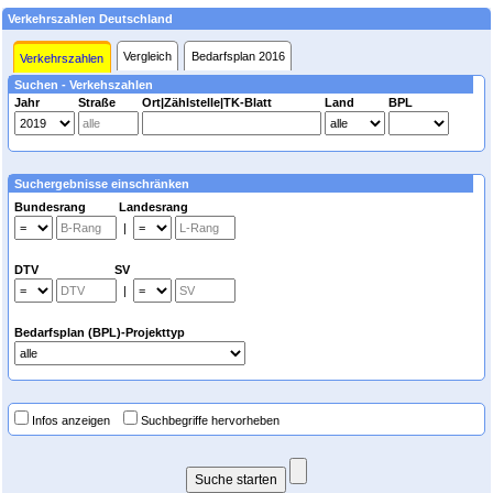
Verkehrszahlen Deutschland
Vergleich
Bedarfsplan 2016
Verkehrszahlen
Suchen - Verkehszahlen
Jahr
Straße
Ort|Zählstelle|TK-Blatt
Land
BPL
Suchergebnisse einschränken
Bundesrang Landesrang
|
DTV SV
|
Bedarfsplan (BPL)-Projekttyp
Infos anzeigen
Suchbegriffe hervorheben