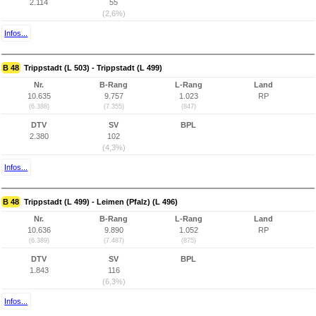
2.114
55
(2,6%)
Infos...
B 48
Trippstadt (L 503) - Trippstadt (L 499)
Nr.
B-Rang
L-Rang
Land
10.635
9.757
1.023
RP
(6.388)
(7.355)
(847)
DTV
SV
BPL
2.380
102
(4,3%)
Infos...
B 48
Trippstadt (L 499) - Leimen (Pfalz) (L 496)
Nr.
B-Rang
L-Rang
Land
10.636
9.890
1.052
RP
(6.389)
(7.487)
(875)
DTV
SV
BPL
1.843
116
(6,3%)
Infos...