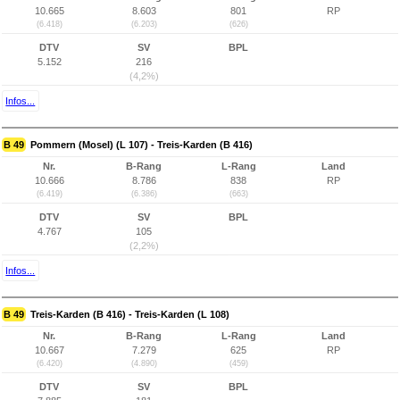
10.665
8.603
801
RP
(6.418)
(6.203)
(626)
DTV
SV
BPL
5.152
216
(4,2%)
Infos...
B 49
Pommern (Mosel) (L 107) - Treis-Karden (B 416)
Nr.
B-Rang
L-Rang
Land
10.666
8.786
838
RP
(6.419)
(6.386)
(663)
DTV
SV
BPL
4.767
105
(2,2%)
Infos...
B 49
Treis-Karden (B 416) - Treis-Karden (L 108)
Nr.
B-Rang
L-Rang
Land
10.667
7.279
625
RP
(6.420)
(4.890)
(459)
DTV
SV
BPL