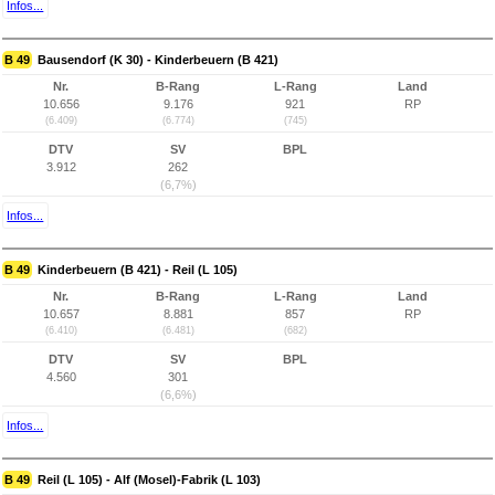
Infos...
B 49
Bausendorf (K 30) - Kinderbeuern (B 421)
Nr.
B-Rang
L-Rang
Land
10.656
9.176
921
RP
(6.409)
(6.774)
(745)
DTV
SV
BPL
3.912
262
(6,7%)
Infos...
B 49
Kinderbeuern (B 421) - Reil (L 105)
Nr.
B-Rang
L-Rang
Land
10.657
8.881
857
RP
(6.410)
(6.481)
(682)
DTV
SV
BPL
4.560
301
(6,6%)
Infos...
B 49
Reil (L 105) - Alf (Mosel)-Fabrik (L 103)