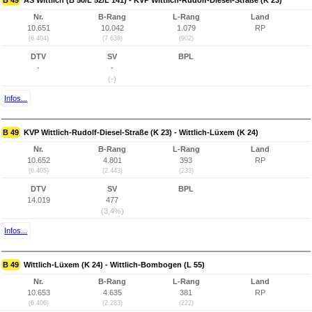
B 49
AS Wittlich (B 50/L 52/L 141) - KVP Wittlich-Rudolf-Diesel-Straße (K 23)
Nr.
B-Rang
L-Rang
Land
10.651
10.042
1.079
RP
(6.404)
(7.638)
(902)
DTV
SV
BPL
-
-
(-)
Infos...
B 49
KVP Wittlich-Rudolf-Diesel-Straße (K 23) - Wittlich-Lüxem (K 24)
Nr.
B-Rang
L-Rang
Land
10.652
4.801
393
RP
(6.405)
(2.443)
(233)
DTV
SV
BPL
14.019
477
(3,4%)
Infos...
B 49
Wittlich-Lüxem (K 24) - Wittlich-Bombogen (L 55)
Nr.
B-Rang
L-Rang
Land
10.653
4.635
381
RP
(6.406)
(2.283)
(222)