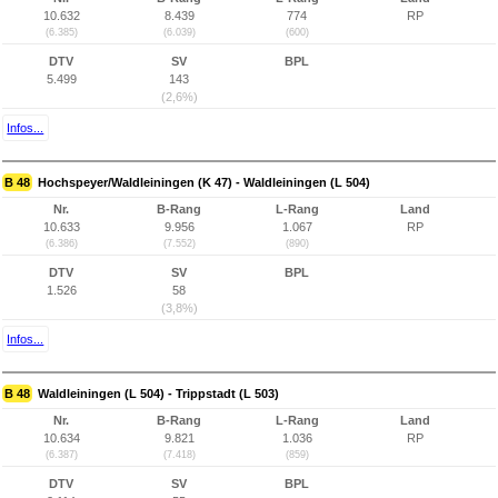
10.632
8.439
774
RP
(6.385)
(6.039)
(600)
DTV
SV
BPL
5.499
143
(2,6%)
Infos...
B 48
Hochspeyer/Waldleiningen (K 47) - Waldleiningen (L 504)
Nr.
B-Rang
L-Rang
Land
10.633
9.956
1.067
RP
(6.386)
(7.552)
(890)
DTV
SV
BPL
1.526
58
(3,8%)
Infos...
B 48
Waldleiningen (L 504) - Trippstadt (L 503)
Nr.
B-Rang
L-Rang
Land
10.634
9.821
1.036
RP
(6.387)
(7.418)
(859)
DTV
SV
BPL