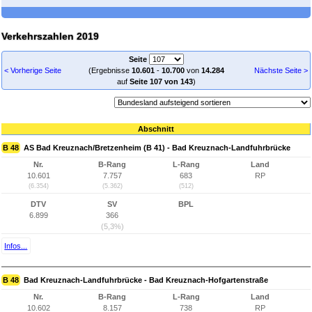
Verkehrszahlen 2019
Seite
< Vorherige Seite
(Ergebnisse
10.601
-
10.700
von
14.284
Nächste Seite >
auf
Seite 107 von 143
)
Abschnitt
B 48
AS Bad Kreuznach/Bretzenheim (B 41) - Bad Kreuznach-Landfuhrbrücke
Nr.
B-Rang
L-Rang
Land
10.601
7.757
683
RP
(6.354)
(5.362)
(512)
DTV
SV
BPL
6.899
366
(5,3%)
Infos...
B 48
Bad Kreuznach-Landfuhrbrücke - Bad Kreuznach-Hofgartenstraße
Nr.
B-Rang
L-Rang
Land
10.602
8.157
738
RP