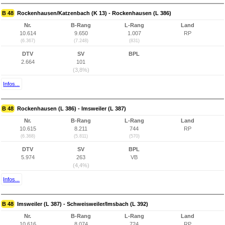
B 48
Rockenhausen/Katzenbach (K 13) - Rockenhausen (L 386)
Nr.
B-Rang
L-Rang
Land
10.614
9.650
1.007
RP
(6.367)
(7.248)
(831)
DTV
SV
BPL
2.664
101
(3,8%)
Infos...
B 48
Rockenhausen (L 386) - Imsweiler (L 387)
Nr.
B-Rang
L-Rang
Land
10.615
8.211
744
RP
(6.368)
(5.811)
(570)
DTV
SV
BPL
5.974
263
VB
(4,4%)
Infos...
B 48
Imsweiler (L 387) - Schweisweiler/Imsbach (L 392)
Nr.
B-Rang
L-Rang
Land
10.616
8.074
724
RP