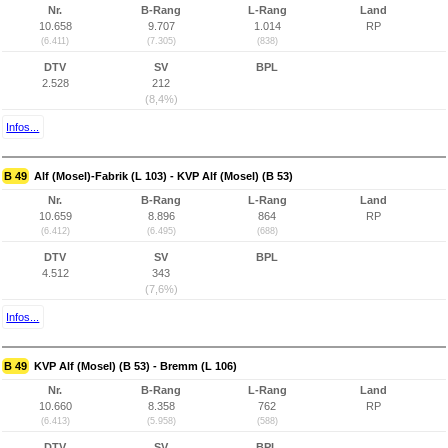
Nr.
B-Rang
L-Rang
Land
10.658
9.707
1.014
RP
(6.411)
(7.305)
(838)
DTV
SV
BPL
2.528
212
(8,4%)
Infos...
B 49
Alf (Mosel)-Fabrik (L 103) - KVP Alf (Mosel) (B 53)
Nr.
B-Rang
L-Rang
Land
10.659
8.896
864
RP
(6.412)
(6.495)
(688)
DTV
SV
BPL
4.512
343
(7,6%)
Infos...
B 49
KVP Alf (Mosel) (B 53) - Bremm (L 106)
Nr.
B-Rang
L-Rang
Land
10.660
8.358
762
RP
(6.413)
(5.958)
(588)
DTV
SV
BPL