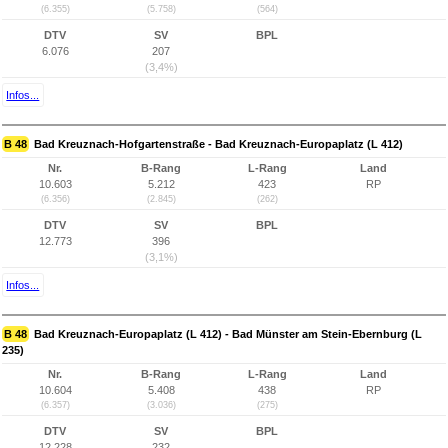
(6.355)
(5.758)
(564)
DTV
SV
BPL
6.076
207
(3,4%)
Infos...
B 48
Bad Kreuznach-Hofgartenstraße - Bad Kreuznach-Europaplatz (L 412)
Nr.
B-Rang
L-Rang
Land
10.603
5.212
423
RP
(6.356)
(2.845)
(262)
DTV
SV
BPL
12.773
396
(3,1%)
Infos...
B 48
Bad Kreuznach-Europaplatz (L 412) - Bad Münster am Stein-Ebernburg (L
235)
Nr.
B-Rang
L-Rang
Land
10.604
5.408
438
RP
(6.357)
(3.036)
(275)
DTV
SV
BPL
12.228
232