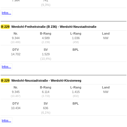
7.964
741
(9,3%)
Infos...
B 229
Werdohl-Freiheitstraße (B 236) - Werdohl-Neustadtstraße
Nr.
B-Rang
L-Rang
Land
9.344
4.589
1.036
NW
(10.466)
(2.239)
(458)
DTV
SV
BPL
14.702
1.529
(10,4%)
Infos...
B 229
Werdohl-Neustadtstraße - Werdohl-Klosterweg
Nr.
B-Rang
L-Rang
Land
9.345
6.114
1.415
NW
(10.467)
(3.733)
(832)
DTV
SV
BPL
10.434
636
(6,1%)
Infos...