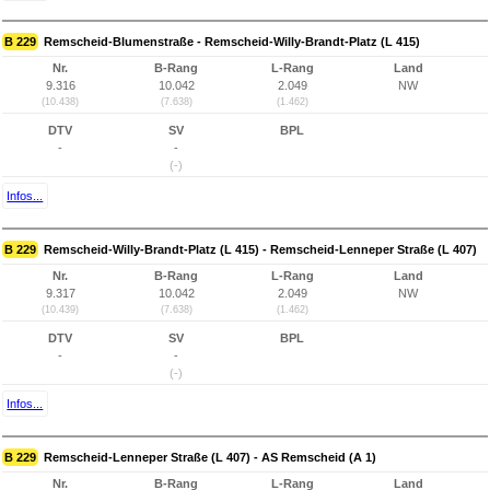
B 229
Remscheid-Blumenstraße - Remscheid-Willy-Brandt-Platz (L 415)
Nr.
B-Rang
L-Rang
Land
9.316
10.042
2.049
NW
(10.438)
(7.638)
(1.462)
DTV
SV
BPL
-
-
(-)
Infos...
B 229
Remscheid-Willy-Brandt-Platz (L 415) - Remscheid-Lenneper Straße (L 407)
Nr.
B-Rang
L-Rang
Land
9.317
10.042
2.049
NW
(10.439)
(7.638)
(1.462)
DTV
SV
BPL
-
-
(-)
Infos...
B 229
Remscheid-Lenneper Straße (L 407) - AS Remscheid (A 1)
Nr.
B-Rang
L-Rang
Land