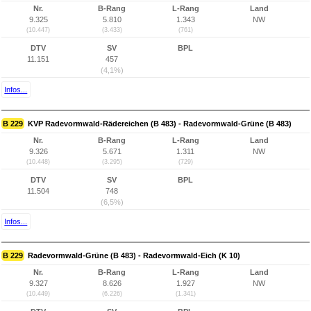
Nr.
B-Rang
L-Rang
Land
9.325
5.810
1.343
NW
(10.447)
(3.433)
(761)
DTV
SV
BPL
11.151
457
(4,1%)
Infos...
B 229
KVP Radevormwald-Rädereichen (B 483) - Radevormwald-Grüne (B 483)
Nr.
B-Rang
L-Rang
Land
9.326
5.671
1.311
NW
(10.448)
(3.295)
(729)
DTV
SV
BPL
11.504
748
(6,5%)
Infos...
B 229
Radevormwald-Grüne (B 483) - Radevormwald-Eich (K 10)
Nr.
B-Rang
L-Rang
Land
9.327
8.626
1.927
NW
(10.449)
(6.226)
(1.341)