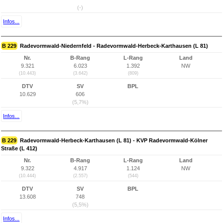
(-)
Infos...
B 229
Radevormwald-Niedernfeld - Radevormwald-Herbeck-Karthausen (L 81)
Nr.
B-Rang
L-Rang
Land
9.321
6.023
1.392
NW
(10.443)
(3.642)
(809)
DTV
SV
BPL
10.629
606
(5,7%)
Infos...
B 229
Radevormwald-Herbeck-Karthausen (L 81) - KVP Radevormwald-Kölner
Straße (L 412)
Nr.
B-Rang
L-Rang
Land
9.322
4.917
1.124
NW
(10.444)
(2.557)
(544)
DTV
SV
BPL
13.608
748
(5,5%)
Infos...