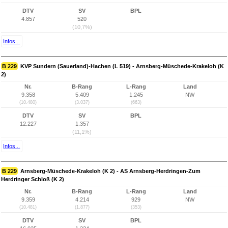
DTV
SV
BPL
4.857
520
(10,7%)
Infos...
B 229
KVP Sundern (Sauerland)-Hachen (L 519) - Arnsberg-Müschede-Krakeloh (K
2)
Nr.
B-Rang
L-Rang
Land
9.358
5.409
1.245
NW
(10.480)
(3.037)
(663)
DTV
SV
BPL
12.227
1.357
(11,1%)
Infos...
B 229
Arnsberg-Müschede-Krakeloh (K 2) - AS Arnsberg-Herdringen-Zum
Herdringer Schloß (K 2)
Nr.
B-Rang
L-Rang
Land
9.359
4.214
929
NW
(10.481)
(1.877)
(353)
DTV
SV
BPL