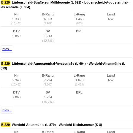
B 229
Lüdenscheid-Straße zur Mülldeponie (L 691) - Lüdenscheid-Augustenthal-
Versestraße (L 694)
Nr.
B-Rang
L-Rang
Land
9.339
6.353
1.466
NW
(10.461)
(3.969)
(883)
DTV
SV
BPL
9.859
1.213
(12,3%)
Infos...
B 229
Lüdenscheid-Augustenthal-Versestraße (L 694) - Werdohl-Altenmühle (L
879)
Nr.
B-Rang
L-Rang
Land
9.340
7.294
1.678
NW
(10.462)
(4.905)
(1.093)
DTV
SV
BPL
7.863
1.234
(15,7%)
Infos...
B 229
Werdohl-Altenmühle (L 879) - Werdohl-Kleinhammer (K 8)
Nr.
B-Rang
L-Rang
Land