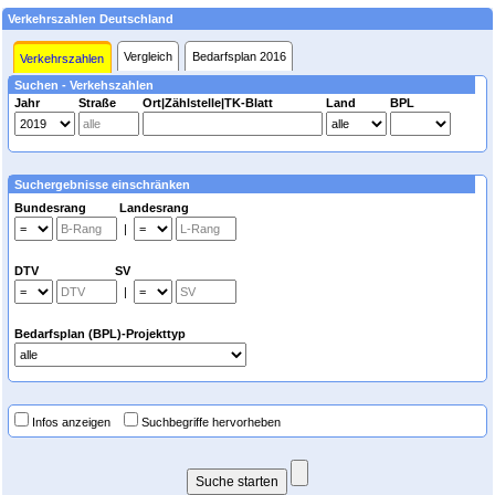
Verkehrszahlen Deutschland
Vergleich
Bedarfsplan 2016
Verkehrszahlen
Suchen - Verkehszahlen
Jahr
Straße
Ort|Zählstelle|TK-Blatt
Land
BPL
Suchergebnisse einschränken
Bundesrang Landesrang
|
DTV SV
|
Bedarfsplan (BPL)-Projekttyp
Infos anzeigen
Suchbegriffe hervorheben