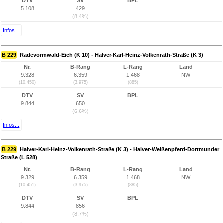
DTV
SV
BPL
5.108
429
(8,4%)
Infos...
B 229
Radevormwald-Eich (K 10) - Halver-Karl-Heinz-Volkenrath-Straße (K 3)
Nr.
B-Rang
L-Rang
Land
9.328
6.359
1.468
NW
(10.450)
(3.975)
(885)
DTV
SV
BPL
9.844
650
(6,6%)
Infos...
B 229
Halver-Karl-Heinz-Volkenrath-Straße (K 3) - Halver-Weißenpferd-Dortmunder
Straße (L 528)
Nr.
B-Rang
L-Rang
Land
9.329
6.359
1.468
NW
(10.451)
(3.975)
(885)
DTV
SV
BPL
9.844
856
(8,7%)