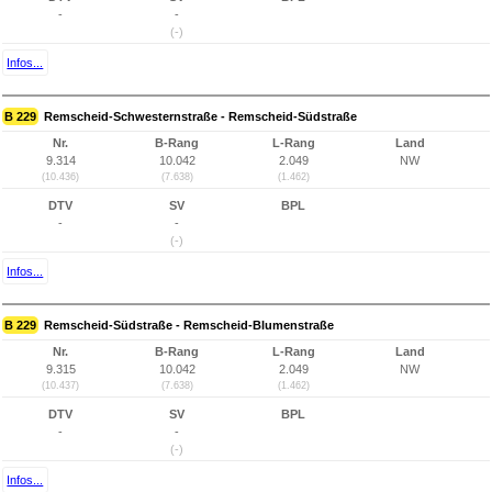
-
-
(-)
Infos...
B 229
Remscheid-Schwesternstraße - Remscheid-Südstraße
Nr.
B-Rang
L-Rang
Land
9.314
10.042
2.049
NW
(10.436)
(7.638)
(1.462)
DTV
SV
BPL
-
-
(-)
Infos...
B 229
Remscheid-Südstraße - Remscheid-Blumenstraße
Nr.
B-Rang
L-Rang
Land
9.315
10.042
2.049
NW
(10.437)
(7.638)
(1.462)
DTV
SV
BPL
-
-
(-)
Infos...