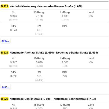
B 229
Werdohl-Klosterweg - Neuenrade-Altenaer Straße (L 656)
Nr.
B-Rang
L-Rang
Land
9.346
7.130
1.630
NW
(10.468)
(4.741)
(1.045)
DTV
SV
BPL
8.173
613
(7,5%)
Infos...
B 229
Neuenrade-Altenaer Straße (L 656) - Neuenrade-Dahler Straße (L 698)
Nr.
B-Rang
L-Rang
Land
9.347
5.640
1.306
NW
(10.469)
(3.265)
(724)
DTV
SV
BPL
11.599
510
VB
(4,4%)
Infos...
B 229
Neuenrade-Dahler Straße (L 698) - Neuenrade-Bahnhofstraße (K 14)
Nr.
B-Rang
L-Rang
Land
9.348
4.303
950
NW