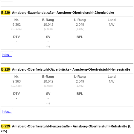
B 229
Arnsberg-Sauerlandstraße - Arnsberg-Oberfreistuhl-Jägerbrücke
Nr.
B-Rang
L-Rang
Land
9.362
10.042
2.049
NW
(10.484)
(7.638)
(1.462)
DTV
SV
BPL
-
-
(-)
Infos...
B 229
Arnsberg-Oberfreistuhl-Jägerbrücke - Arnsberg-Oberfreistuhl-Henzestraße
Nr.
B-Rang
L-Rang
Land
9.363
10.042
2.049
NW
(10.485)
(7.638)
(1.462)
DTV
SV
BPL
-
-
(-)
Infos...
B 229
Arnsberg-Oberfreistuhl-Henzestraße - Arnsberg-Oberfreistuhl-Ruhstraße (L
735)