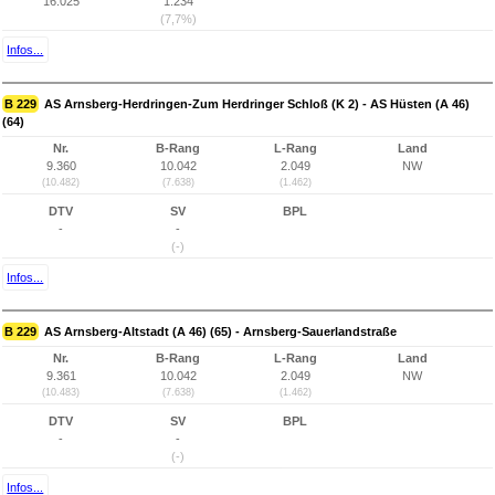
16.025
1.234
(7,7%)
Infos...
B 229
AS Arnsberg-Herdringen-Zum Herdringer Schloß (K 2) - AS Hüsten (A 46)
(64)
Nr.
B-Rang
L-Rang
Land
9.360
10.042
2.049
NW
(10.482)
(7.638)
(1.462)
DTV
SV
BPL
-
-
(-)
Infos...
B 229
AS Arnsberg-Altstadt (A 46) (65) - Arnsberg-Sauerlandstraße
Nr.
B-Rang
L-Rang
Land
9.361
10.042
2.049
NW
(10.483)
(7.638)
(1.462)
DTV
SV
BPL
-
-
(-)
Infos...