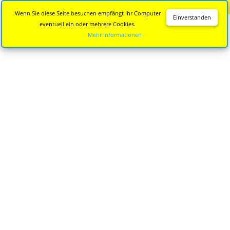
Diese Seite wird nicht mehr aktualisiert.
Zur neuen Seite
Wenn Sie diese Seite besuchen empfängt Ihr Computer
Einverstanden
eventuell ein oder mehrere Cookies.
Mehr Informationen