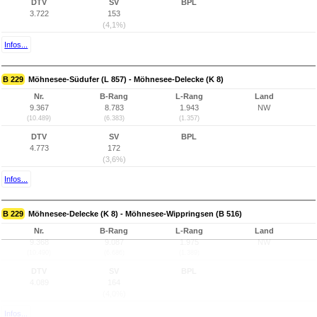
DTV
SV
BPL
3.722
153
(4,1%)
Infos...
B 229
Möhnesee-Südufer (L 857) - Möhnesee-Delecke (K 8)
Nr.
B-Rang
L-Rang
Land
9.367
8.783
1.943
NW
(10.489)
(6.383)
(1.357)
DTV
SV
BPL
4.773
172
(3,6%)
Infos...
B 229
Möhnesee-Delecke (K 8) - Möhnesee-Wippringsen (B 516)
Nr.
B-Rang
L-Rang
Land
9.368
9.087
1.975
NW
(10.490)
(6.686)
(1.389)
DTV
SV
BPL
4.089
164
(4,0%)
Infos...