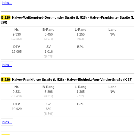
Infos...
B 229
Halver-Weißenpferd-Dortmunder Straße (L 528) - Halver-Frankfurter Straße (L
528)
Nr.
B-Rang
L-Rang
Land
9.330
5.450
1.255
NW
(10.452)
(3.078)
(673)
DTV
SV
BPL
12.095
1.016
(8,4%)
Infos...
B 229
Halver-Frankfurter Straße (L 528) - Halver-Eichholz-Von-Vincke-Straße (K 37)
Nr.
B-Rang
L-Rang
Land
9.331
5.898
1.365
NW
(10.453)
(3.519)
(782)
DTV
SV
BPL
10.929
689
(6,3%)
Infos...