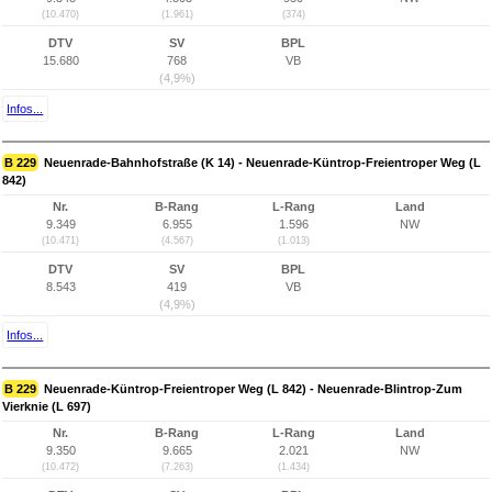
(10.470)
(1.961)
(374)
DTV
SV
BPL
15.680
768
VB
(4,9%)
Infos...
B 229
Neuenrade-Bahnhofstraße (K 14) - Neuenrade-Küntrop-Freientroper Weg (L
842)
Nr.
B-Rang
L-Rang
Land
9.349
6.955
1.596
NW
(10.471)
(4.567)
(1.013)
DTV
SV
BPL
8.543
419
VB
(4,9%)
Infos...
B 229
Neuenrade-Küntrop-Freientroper Weg (L 842) - Neuenrade-Blintrop-Zum
Vierknie (L 697)
Nr.
B-Rang
L-Rang
Land
9.350
9.665
2.021
NW
(10.472)
(7.263)
(1.434)