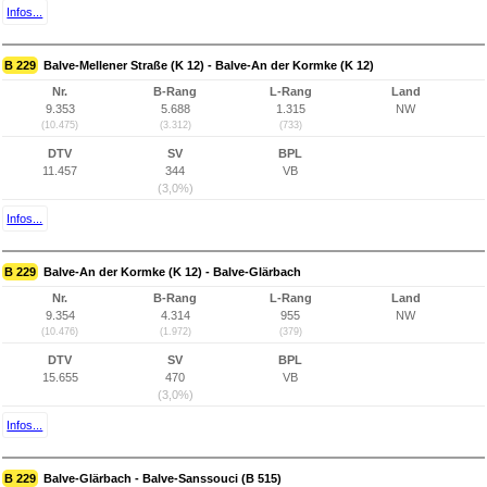
Infos...
B 229
Balve-Mellener Straße (K 12) - Balve-An der Kormke (K 12)
Nr.
B-Rang
L-Rang
Land
9.353
5.688
1.315
NW
(10.475)
(3.312)
(733)
DTV
SV
BPL
11.457
344
VB
(3,0%)
Infos...
B 229
Balve-An der Kormke (K 12) - Balve-Glärbach
Nr.
B-Rang
L-Rang
Land
9.354
4.314
955
NW
(10.476)
(1.972)
(379)
DTV
SV
BPL
15.655
470
VB
(3,0%)
Infos...
B 229
Balve-Glärbach - Balve-Sanssouci (B 515)