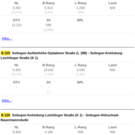
Nr.
B-Rang
L-Rang
Land
9.302
5.413
1.248
NW
(10.424)
(3.041)
(666)
DTV
SV
BPL
12.212
598
(4,9%)
Infos...
B 229
Solingen-Aufderhöhe-Opladener Straße (L 288) - Solingen-Kohlsberg-
Leichlinger Straße (K 1)
Nr.
B-Rang
L-Rang
Land
9.303
10.042
2.049
NW
(10.425)
(7.638)
(1.462)
DTV
SV
BPL
-
-
(-)
Infos...
B 229
Solingen-Kohlsberg-Leichlinger Straße (K 1) - Solingen-Höhscheid-
Bauermannskulle
Nr.
B-Rang
L-Rang
Land
9.304
4.108
908
NW