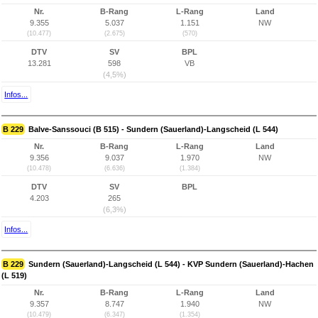
Nr.
B-Rang
L-Rang
Land
9.355
5.037
1.151
NW
(10.477)
(2.675)
(570)
DTV
SV
BPL
13.281
598
VB
(4,5%)
Infos...
B 229
Balve-Sanssouci (B 515) - Sundern (Sauerland)-Langscheid (L 544)
Nr.
B-Rang
L-Rang
Land
9.356
9.037
1.970
NW
(10.478)
(6.636)
(1.384)
DTV
SV
BPL
4.203
265
(6,3%)
Infos...
B 229
Sundern (Sauerland)-Langscheid (L 544) - KVP Sundern (Sauerland)-Hachen
(L 519)
Nr.
B-Rang
L-Rang
Land
9.357
8.747
1.940
NW
(10.479)
(6.347)
(1.354)