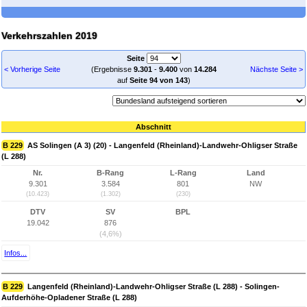
Verkehrszahlen 2019
Seite
< Vorherige Seite
(Ergebnisse
9.301
-
9.400
von
14.284
Nächste Seite >
auf
Seite 94 von 143
)
Abschnitt
B 229
AS Solingen (A 3) (20) - Langenfeld (Rheinland)-Landwehr-Ohligser Straße
(L 288)
Nr.
B-Rang
L-Rang
Land
9.301
3.584
801
NW
(10.423)
(1.302)
(230)
DTV
SV
BPL
19.042
876
(4,6%)
Infos...
B 229
Langenfeld (Rheinland)-Landwehr-Ohligser Straße (L 288) - Solingen-
Aufderhöhe-Opladener Straße (L 288)