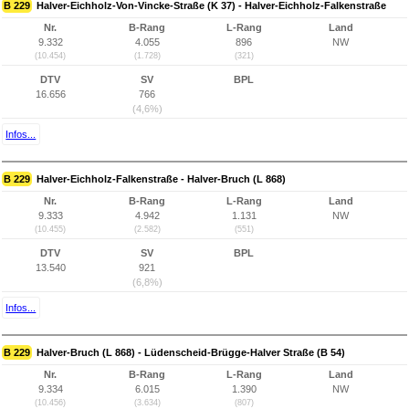
B 229
Halver-Eichholz-Von-Vincke-Straße (K 37) - Halver-Eichholz-Falkenstraße
Nr.
B-Rang
L-Rang
Land
9.332
4.055
896
NW
(10.454)
(1.728)
(321)
DTV
SV
BPL
16.656
766
(4,6%)
Infos...
B 229
Halver-Eichholz-Falkenstraße - Halver-Bruch (L 868)
Nr.
B-Rang
L-Rang
Land
9.333
4.942
1.131
NW
(10.455)
(2.582)
(551)
DTV
SV
BPL
13.540
921
(6,8%)
Infos...
B 229
Halver-Bruch (L 868) - Lüdenscheid-Brügge-Halver Straße (B 54)
Nr.
B-Rang
L-Rang
Land
9.334
6.015
1.390
NW
(10.456)
(3.634)
(807)