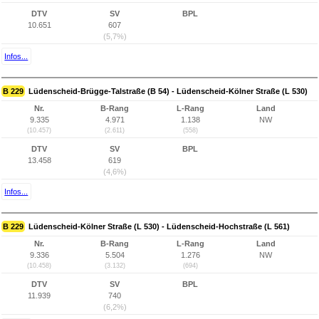
DTV
SV
BPL
10.651
607
(5,7%)
Infos...
B 229
Lüdenscheid-Brügge-Talstraße (B 54) - Lüdenscheid-Kölner Straße (L 530)
Nr.
B-Rang
L-Rang
Land
9.335
4.971
1.138
NW
(10.457)
(2.611)
(558)
DTV
SV
BPL
13.458
619
(4,6%)
Infos...
B 229
Lüdenscheid-Kölner Straße (L 530) - Lüdenscheid-Hochstraße (L 561)
Nr.
B-Rang
L-Rang
Land
9.336
5.504
1.276
NW
(10.458)
(3.132)
(694)
DTV
SV
BPL
11.939
740
(6,2%)