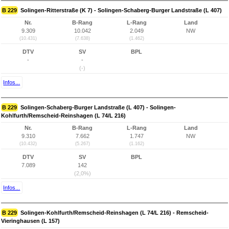
B 229
Solingen-Ritterstraße (K 7) - Solingen-Schaberg-Burger Landstraße (L 407)
Nr.
B-Rang
L-Rang
Land
9.309
10.042
2.049
NW
(10.431)
(7.638)
(1.462)
DTV
SV
BPL
-
-
(-)
Infos...
B 229
Solingen-Schaberg-Burger Landstraße (L 407) - Solingen-
Kohlfurth/Remscheid-Reinshagen (L 74/L 216)
Nr.
B-Rang
L-Rang
Land
9.310
7.662
1.747
NW
(10.432)
(5.267)
(1.162)
DTV
SV
BPL
7.089
142
(2,0%)
Infos...
B 229
Solingen-Kohlfurth/Remscheid-Reinshagen (L 74/L 216) - Remscheid-
Vieringhausen (L 157)