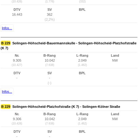
(10.426)
(1.776)
(332)
DTV
SV
BPL
16.443
362
(2,2%)
Infos...
B 229
Solingen-Höhscheid-Bauermannskulle - Solingen-Höhscheid-Platzhofstraße
(K 7)
Nr.
B-Rang
L-Rang
Land
9.305
10.042
2.049
NW
(10.427)
(7.638)
(1.462)
DTV
SV
BPL
-
-
(-)
Infos...
B 229
Solingen-Höhscheid-Platzhofstraße (K 7) - Solingen-Kölner Straße
Nr.
B-Rang
L-Rang
Land
9.306
10.042
2.049
NW
(10.428)
(7.638)
(1.462)
DTV
SV
BPL
-
-