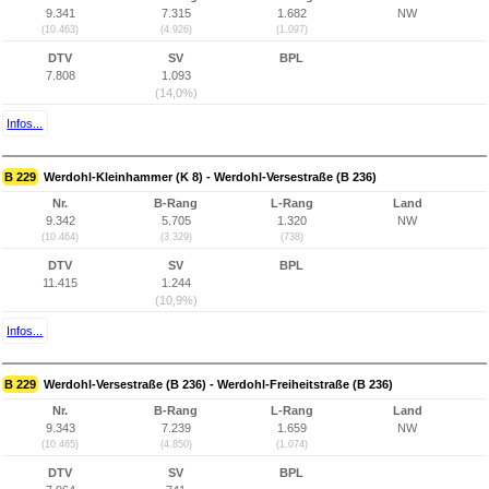
9.341
7.315
1.682
NW
(10.463)
(4.926)
(1.097)
DTV
SV
BPL
7.808
1.093
(14,0%)
Infos...
B 229
Werdohl-Kleinhammer (K 8) - Werdohl-Versestraße (B 236)
Nr.
B-Rang
L-Rang
Land
9.342
5.705
1.320
NW
(10.464)
(3.329)
(738)
DTV
SV
BPL
11.415
1.244
(10,9%)
Infos...
B 229
Werdohl-Versestraße (B 236) - Werdohl-Freiheitstraße (B 236)
Nr.
B-Rang
L-Rang
Land
9.343
7.239
1.659
NW
(10.465)
(4.850)
(1.074)
DTV
SV
BPL