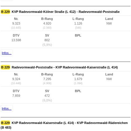
B 229
KVP Radevormwald-Kölner Straße (L 412) - Radevormwald-Poststraße
Nr.
B-Rang
L-Rang
Land
9.323
4.920
1.126
NW
(10.445)
(2.560)
(546)
DTV
SV
BPL
13.598
802
(5,9%)
Infos...
B 229
Radevormwald-Poststraße - KVP Radevormwald-Kaiserstraße (L 414)
Nr.
B-Rang
L-Rang
Land
9.324
7.295
1.679
NW
(10.446)
(4.906)
(1.094)
DTV
SV
BPL
7.859
472
(6,0%)
Infos...
B 229
KVP Radevormwald-Kaiserstraße (L 414) - KVP Radevormwald-Rädereichen
(B 483)