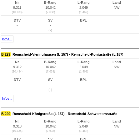
Nr.
B-Rang
L-Rang
Land
9.311
10.042
2.049
NW
(10.433)
(7.638)
(1.462)
DTV
SV
BPL
-
-
(-)
Infos...
B 229
Remscheid-Vieringhausen (L 157) - Remscheid-Königstraße (L 157)
Nr.
B-Rang
L-Rang
Land
9.312
10.042
2.049
NW
(10.434)
(7.638)
(1.462)
DTV
SV
BPL
-
-
(-)
Infos...
B 229
Remscheid-Königstraße (L 157) - Remscheid-Schwesternstraße
Nr.
B-Rang
L-Rang
Land
9.313
10.042
2.049
NW
(10.435)
(7.638)
(1.462)
DTV
SV
BPL