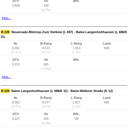
DTV
SV
BPL
2.629
150
(5,7%)
Infos...
B 229
Neuenrade-Blintrop-Zum Vierknie (L 697) - Balve-Langenholthausen (L 686/K
11)
Nr.
B-Rang
L-Rang
Land
9.351
8.571
1.913
NW
(10.473)
(6.171)
(1.327)
DTV
SV
BPL
5.213
365
(7,0%)
Infos...
B 229
Balve-Langenholthausen (L 686/K 11) - Balve-Mellener Straße (K 12)
Nr.
B-Rang
L-Rang
Land
9.352
8.077
1.817
NW
(10.474)
(5.679)
(1.231)
DTV
SV
BPL
6.227
205
VB
(3,3%)