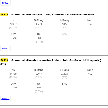
Infos...
B 229
Lüdenscheid-Hochstraße (L 561) - Lüdenscheid-Nottebohmstraße
Nr.
B-Rang
L-Rang
Land
9.337
4.274
945
NW
(10.459)
(1.934)
(369)
DTV
SV
BPL
15.792
584
(3,7%)
Infos...
B 229
Lüdenscheid-Nottebohmstraße - Lüdenscheid-Straße zur Mülldeponie (L
691)
Nr.
B-Rang
L-Rang
Land
9.338
5.467
1.262
NW
(10.460)
(3.095)
(680)
DTV
SV
BPL
12.055
808
(6,7%)
Infos...