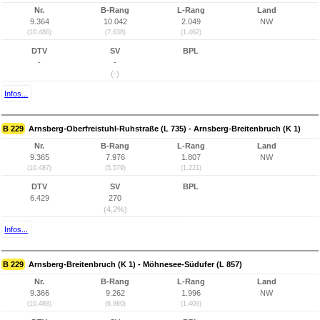
Nr.
B-Rang
L-Rang
Land
9.364
10.042
2.049
NW
(10.486)
(7.638)
(1.462)
DTV
SV
BPL
-
-
(-)
Infos...
B 229
Arnsberg-Oberfreistuhl-Ruhstraße (L 735) - Arnsberg-Breitenbruch (K 1)
Nr.
B-Rang
L-Rang
Land
9.365
7.976
1.807
NW
(10.487)
(5.579)
(1.221)
DTV
SV
BPL
6.429
270
(4,2%)
Infos...
B 229
Arnsberg-Breitenbruch (K 1) - Möhnesee-Südufer (L 857)
Nr.
B-Rang
L-Rang
Land
9.366
9.262
1.996
NW
(10.488)
(6.860)
(1.409)