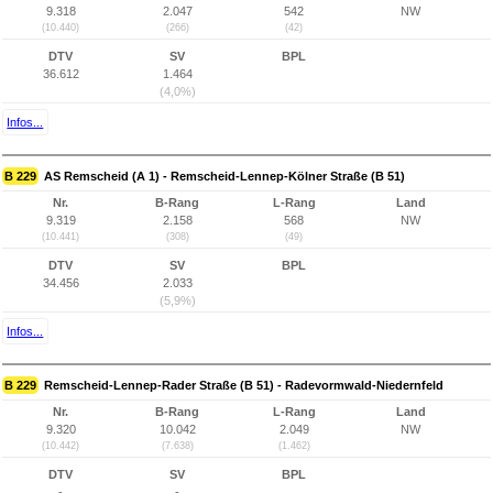
9.318
2.047
542
NW
(10.440)
(266)
(42)
DTV
SV
BPL
36.612
1.464
(4,0%)
Infos...
B 229
AS Remscheid (A 1) - Remscheid-Lennep-Kölner Straße (B 51)
Nr.
B-Rang
L-Rang
Land
9.319
2.158
568
NW
(10.441)
(308)
(49)
DTV
SV
BPL
34.456
2.033
(5,9%)
Infos...
B 229
Remscheid-Lennep-Rader Straße (B 51) - Radevormwald-Niedernfeld
Nr.
B-Rang
L-Rang
Land
9.320
10.042
2.049
NW
(10.442)
(7.638)
(1.462)
DTV
SV
BPL
-
-