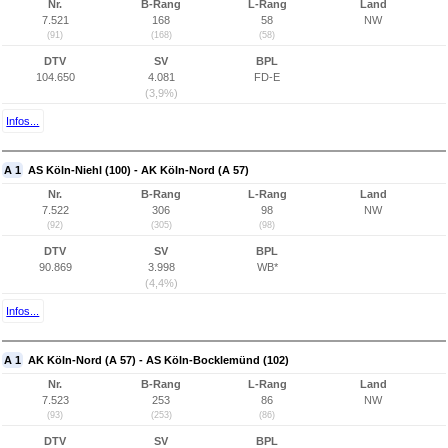
Nr.
B-Rang
L-Rang
Land
7.521
168
58
NW
(91)
(168)
(58)
DTV
SV
BPL
104.650
4.081
FD-E
(3,9%)
Infos...
A 1
AS Köln-Niehl (100) - AK Köln-Nord (A 57)
Nr.
B-Rang
L-Rang
Land
7.522
306
98
NW
(92)
(305)
(98)
DTV
SV
BPL
90.869
3.998
WB*
(4,4%)
Infos...
A 1
AK Köln-Nord (A 57) - AS Köln-Bocklemünd (102)
Nr.
B-Rang
L-Rang
Land
7.523
253
86
NW
(93)
(253)
(86)
DTV
SV
BPL