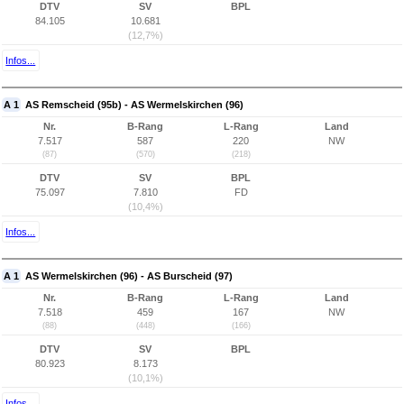
DTV
SV
BPL
84.105
10.681
(12,7%)
Infos...
A 1
AS Remscheid (95b) - AS Wermelskirchen (96)
Nr.
B-Rang
L-Rang
Land
7.517
587
220
NW
(87)
(570)
(218)
DTV
SV
BPL
75.097
7.810
FD
(10,4%)
Infos...
A 1
AS Wermelskirchen (96) - AS Burscheid (97)
Nr.
B-Rang
L-Rang
Land
7.518
459
167
NW
(88)
(448)
(166)
DTV
SV
BPL
80.923
8.173
(10,1%)
Infos...