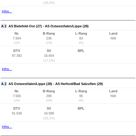
(18,4%)
Infos...
A 2
AS Bielefeld-Ost (27) - AS Ostwestfalen/Lippe (28)
Nr.
B-Rang
L-Rang
Land
7.564
236
83
NW
(165)
(236)
(83)
DTV
SV
BPL
97.392
16.654
(17,1%)
Infos...
A 2
AS Ostwestfalen/Lippe (28) - AS Herford/Bad Salzuflen (29)
Nr.
B-Rang
L-Rang
Land
7.565
299
95
NW
(166)
(298)
(95)
DTV
SV
BPL
91.636
16.586
(18,1%)
Infos...