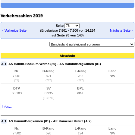
Verkehrszahlen 2019
Seite
< Vorherige Seite
(Ergebnisse
7.501
-
7.600
von
14.284
Nächste Seite >
auf
Seite 76 von 143
)
Abschnitt
A 1
AS Hamm-Bockum/Werne (80) - AS Hamm/Bergkamen (81)
Nr.
B-Rang
L-Rang
Land
7.501
821
282
NW
(71)
(777)
(277)
DTV
SV
BPL
66.183
8.935
VB-E
(13,5%)
Infos...
A 1
AS Hamm/Bergkamen (81) - AK Kamener Kreuz (A 2)
Nr.
B-Rang
L-Rang
Land
7.502
520
194
NW