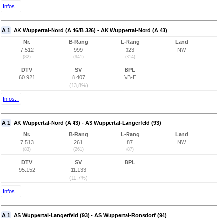
Infos...
A 1
AK Wuppertal-Nord (A 46/B 326) - AK Wuppertal-Nord (A 43)
Nr.
B-Rang
L-Rang
Land
7.512
999
323
NW
(82)
(941)
(314)
DTV
SV
BPL
60.921
8.407
VB-E
(13,8%)
Infos...
A 1
AK Wuppertal-Nord (A 43) - AS Wuppertal-Langerfeld (93)
Nr.
B-Rang
L-Rang
Land
7.513
261
87
NW
(83)
(261)
(87)
DTV
SV
BPL
95.152
11.133
(11,7%)
Infos...
A 1
AS Wuppertal-Langerfeld (93) - AS Wuppertal-Ronsdorf (94)