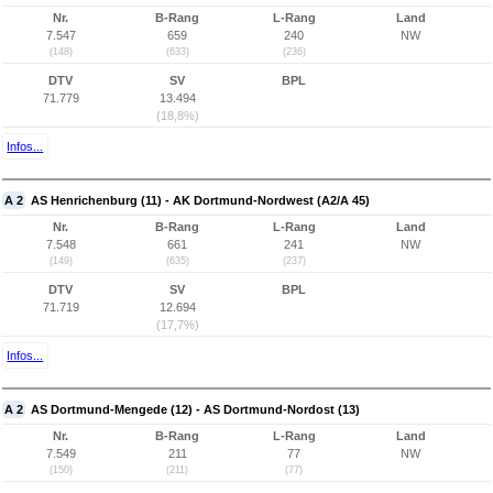
Nr.
B-Rang
L-Rang
Land
7.547
659
240
NW
(148)
(633)
(236)
DTV
SV
BPL
71.779
13.494
(18,8%)
Infos...
A 2
AS Henrichenburg (11) - AK Dortmund-Nordwest (A2/A 45)
Nr.
B-Rang
L-Rang
Land
7.548
661
241
NW
(149)
(635)
(237)
DTV
SV
BPL
71.719
12.694
(17,7%)
Infos...
A 2
AS Dortmund-Mengede (12) - AS Dortmund-Nordost (13)
Nr.
B-Rang
L-Rang
Land
7.549
211
77
NW
(150)
(211)
(77)