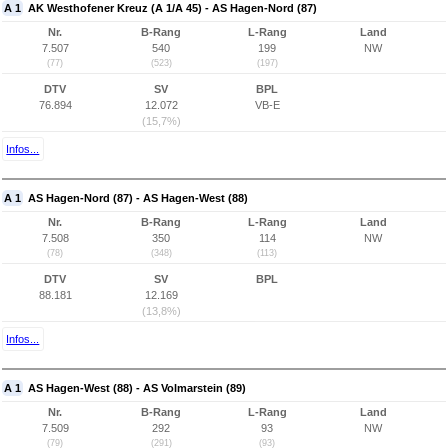
A 1
AK Westhofener Kreuz (A 1/A 45) - AS Hagen-Nord (87)
Nr.
B-Rang
L-Rang
Land
7.507
540
199
NW
(77)
(523)
(197)
DTV
SV
BPL
76.894
12.072
VB-E
(15,7%)
Infos...
A 1
AS Hagen-Nord (87) - AS Hagen-West (88)
Nr.
B-Rang
L-Rang
Land
7.508
350
114
NW
(78)
(348)
(113)
DTV
SV
BPL
88.181
12.169
(13,8%)
Infos...
A 1
AS Hagen-West (88) - AS Volmarstein (89)
Nr.
B-Rang
L-Rang
Land
7.509
292
93
NW
(79)
(291)
(93)