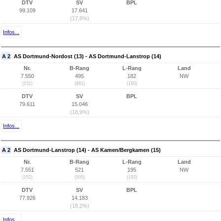
DTV
SV
BPL
99.109
17.641
(17,8%)
Infos...
A 2
AS Dortmund-Nordost (13) - AS Dortmund-Lanstrop (14)
Nr.
B-Rang
L-Rang
Land
7.550
495
182
NW
(151)
(481)
(180)
DTV
SV
BPL
79.611
15.046
(18,9%)
Infos...
A 2
AS Dortmund-Lanstrop (14) - AS Kamen/Bergkamen (15)
Nr.
B-Rang
L-Rang
Land
7.551
521
195
NW
(152)
(505)
(193)
DTV
SV
BPL
77.926
14.183
(18,2%)
Infos...