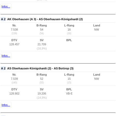
Infos...
A 2
AK Oberhausen (A 3) - AS Oberhausen-Königshardt (2)
Nr.
B-Rang
L-Rang
Land
7.538
54
16
NW
(139)
(54)
(16)
DTV
SV
BPL
128.457
21.709
(16,9%)
Infos...
A 2
AS Oberhausen-Königshardt (2) - AS Bottrop (3)
Nr.
B-Rang
L-Rang
Land
7.539
52
15
NW
(140)
(52)
(15)
DTV
SV
BPL
128.902
19.206
VB-E
(14,9%)
Infos...