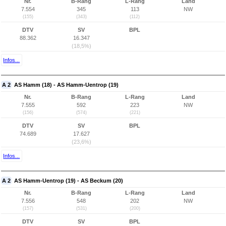
Nr.
B-Rang
L-Rang
Land
7.554
345
113
NW
(155)
(343)
(112)
DTV
SV
BPL
88.362
16.347
(18,5%)
Infos...
A 2
AS Hamm (18) - AS Hamm-Uentrop (19)
Nr.
B-Rang
L-Rang
Land
7.555
592
223
NW
(156)
(574)
(221)
DTV
SV
BPL
74.689
17.627
(23,6%)
Infos...
A 2
AS Hamm-Uentrop (19) - AS Beckum (20)
Nr.
B-Rang
L-Rang
Land
7.556
548
202
NW
(157)
(531)
(200)
DTV
SV
BPL