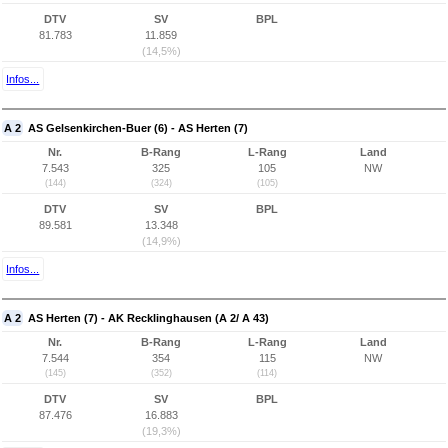
DTV
SV
BPL
81.783
11.859
(14,5%)
Infos...
A 2
AS Gelsenkirchen-Buer (6) - AS Herten (7)
Nr.
B-Rang
L-Rang
Land
7.543
325
105
NW
(144)
(324)
(105)
DTV
SV
BPL
89.581
13.348
(14,9%)
Infos...
A 2
AS Herten (7) - AK Recklinghausen (A 2/ A 43)
Nr.
B-Rang
L-Rang
Land
7.544
354
115
NW
(145)
(352)
(114)
DTV
SV
BPL
87.476
16.883
(19,3%)