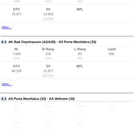
(169)
(547)
(207)
DTV
SV
BPL
76.077
14.683
(19,3%)
Infos...
A 2
AK Bad Oeynhausen (A2/A30) - AS Porta Westfalica (33)
Nr.
B-Rang
L-Rang
Land
7.569
226
80
NW
(170)
(226)
(80)
DTV
SV
BPL
98.105
21.877
(22,3%)
Infos...
A 2
AS Porta Westfalica (33) - AS Veltheim (34)
Nr.
B-Rang
L-Rang
Land
7.570
455
164
NW
(171)
(444)
(163)
DTV
SV
BPL
81.016
18.067
(22,3%)