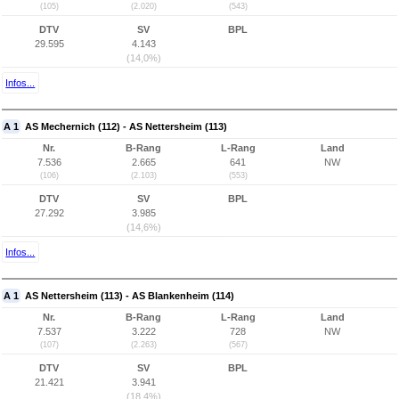
(105)
(2.020)
(543)
DTV
SV
BPL
29.595
4.143
(14,0%)
Infos...
A 1
AS Mechernich (112) - AS Nettersheim (113)
Nr.
B-Rang
L-Rang
Land
7.536
2.665
641
NW
(106)
(2.103)
(553)
DTV
SV
BPL
27.292
3.985
(14,6%)
Infos...
A 1
AS Nettersheim (113) - AS Blankenheim (114)
Nr.
B-Rang
L-Rang
Land
7.537
3.222
728
NW
(107)
(2.263)
(567)
DTV
SV
BPL
21.421
3.941
(18,4%)