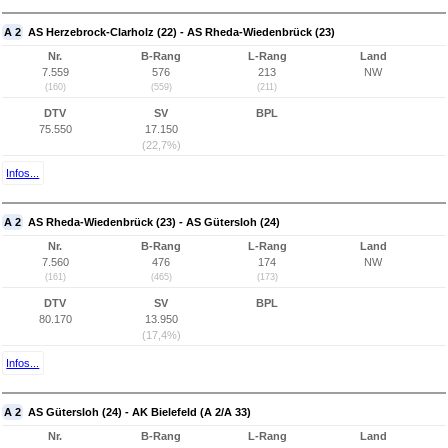
A 2
AS Herzebrock-Clarholz (22) - AS Rheda-Wiedenbrück (23)
Nr.
B-Rang
L-Rang
Land
7.559
576
213
NW
(160)
(559)
(211)
DTV
SV
BPL
75.550
17.150
(22,7%)
Infos...
A 2
AS Rheda-Wiedenbrück (23) - AS Gütersloh (24)
Nr.
B-Rang
L-Rang
Land
7.560
476
174
NW
(161)
(465)
(173)
DTV
SV
BPL
80.170
13.950
(17,4%)
Infos...
A 2
AS Gütersloh (24) - AK Bielefeld (A 2/A 33)
Nr.
B-Rang
L-Rang
Land