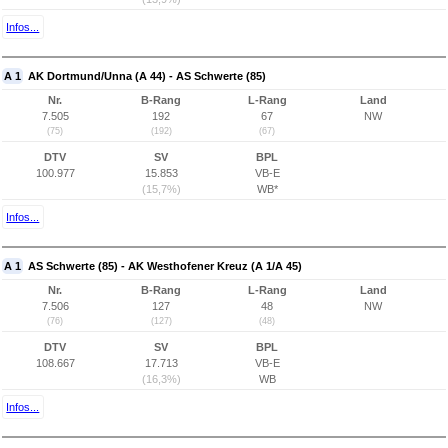
Infos...
A 1
AK Dortmund/Unna (A 44) - AS Schwerte (85)
Nr.
B-Rang
L-Rang
Land
7.505
192
67
NW
(75)
(192)
(67)
DTV
SV
BPL
100.977
15.853
VB-E
(15,7%)
WB*
Infos...
A 1
AS Schwerte (85) - AK Westhofener Kreuz (A 1/A 45)
Nr.
B-Rang
L-Rang
Land
7.506
127
48
NW
(76)
(127)
(48)
DTV
SV
BPL
108.667
17.713
VB-E
(16,3%)
WB
Infos...