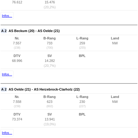
76.612
15.476
(20,2%)
Infos...
A 2
AS Beckum (20) - AS Oelde (21)
Nr.
B-Rang
L-Rang
Land
7.557
733
259
NW
(158)
(700)
(255)
DTV
SV
BPL
68.996
14.282
(20,7%)
Infos...
A 2
AS Oelde (21) - AS Herzebrock-Clarholz (22)
Nr.
B-Rang
L-Rang
Land
7.558
623
230
NW
(159)
(602)
(227)
DTV
SV
BPL
73.374
13.941
(19,0%)
Infos...