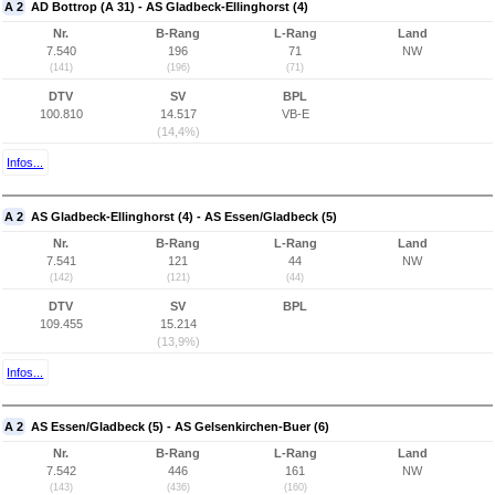
A 2
AD Bottrop (A 31) - AS Gladbeck-Ellinghorst (4)
Nr.
B-Rang
L-Rang
Land
7.540
196
71
NW
(141)
(196)
(71)
DTV
SV
BPL
100.810
14.517
VB-E
(14,4%)
Infos...
A 2
AS Gladbeck-Ellinghorst (4) - AS Essen/Gladbeck (5)
Nr.
B-Rang
L-Rang
Land
7.541
121
44
NW
(142)
(121)
(44)
DTV
SV
BPL
109.455
15.214
(13,9%)
Infos...
A 2
AS Essen/Gladbeck (5) - AS Gelsenkirchen-Buer (6)
Nr.
B-Rang
L-Rang
Land
7.542
446
161
NW
(143)
(436)
(160)