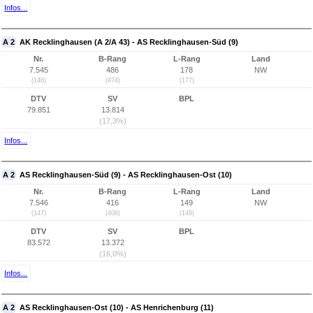
Infos...
A 2
AK Recklinghausen (A 2/A 43) - AS Recklinghausen-Süd (9)
Nr.
B-Rang
L-Rang
Land
7.545
486
178
NW
(146)
(474)
(177)
DTV
SV
BPL
79.851
13.814
(17,3%)
Infos...
A 2
AS Recklinghausen-Süd (9) - AS Recklinghausen-Ost (10)
Nr.
B-Rang
L-Rang
Land
7.546
416
149
NW
(147)
(409)
(148)
DTV
SV
BPL
83.572
13.372
(16,0%)
Infos...
A 2
AS Recklinghausen-Ost (10) - AS Henrichenburg (11)