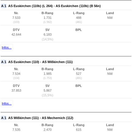
A 1
AS Euskirchen (110b) (L 264) - AS Euskirchen (110b) (B 56n)
Nr.
B-Rang
L-Rang
Land
7.533
1.731
488
NW
(103)
(1.562)
(461)
DTV
SV
BPL
42.644
6.183
(14,5%)
Infos...
A 1
AS Euskirchen (110) - AS Wißkirchen (111)
Nr.
B-Rang
L-Rang
Land
7.534
1.985
527
NW
(104)
(1.753)
(491)
DTV
SV
BPL
37.853
5.867
(15,5%)
Infos...
A 1
AS Wißkirchen (111) - AS Mechernich (112)
Nr.
B-Rang
L-Rang
Land
7.535
2.470
615
NW