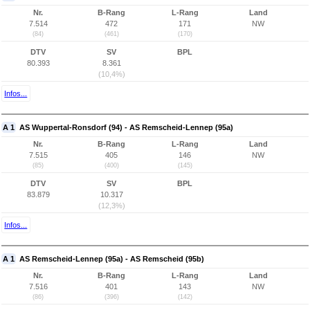
Nr.
B-Rang
L-Rang
Land
7.514
472
171
NW
(84)
(461)
(170)
DTV
SV
BPL
80.393
8.361
(10,4%)
Infos...
A 1
AS Wuppertal-Ronsdorf (94) - AS Remscheid-Lennep (95a)
Nr.
B-Rang
L-Rang
Land
7.515
405
146
NW
(85)
(400)
(145)
DTV
SV
BPL
83.879
10.317
(12,3%)
Infos...
A 1
AS Remscheid-Lennep (95a) - AS Remscheid (95b)
Nr.
B-Rang
L-Rang
Land
7.516
401
143
NW
(86)
(396)
(142)