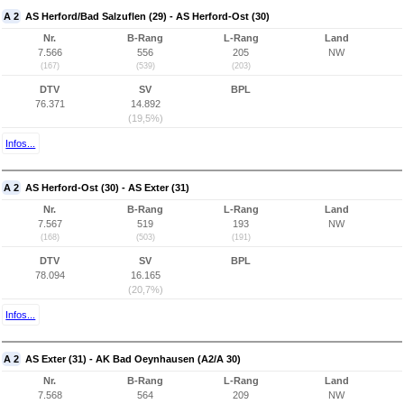
A 2
AS Herford/Bad Salzuflen (29) - AS Herford-Ost (30)
Nr.
B-Rang
L-Rang
Land
7.566
556
205
NW
(167)
(539)
(203)
DTV
SV
BPL
76.371
14.892
(19,5%)
Infos...
A 2
AS Herford-Ost (30) - AS Exter (31)
Nr.
B-Rang
L-Rang
Land
7.567
519
193
NW
(168)
(503)
(191)
DTV
SV
BPL
78.094
16.165
(20,7%)
Infos...
A 2
AS Exter (31) - AK Bad Oeynhausen (A2/A 30)
Nr.
B-Rang
L-Rang
Land
7.568
564
209
NW