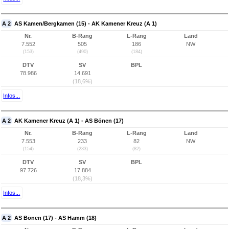
A 2
AS Kamen/Bergkamen (15) - AK Kamener Kreuz (A 1)
Nr.
B-Rang
L-Rang
Land
7.552
505
186
NW
(153)
(490)
(184)
DTV
SV
BPL
78.986
14.691
(18,6%)
Infos...
A 2
AK Kamener Kreuz (A 1) - AS Bönen (17)
Nr.
B-Rang
L-Rang
Land
7.553
233
82
NW
(154)
(233)
(82)
DTV
SV
BPL
97.726
17.884
(18,3%)
Infos...
A 2
AS Bönen (17) - AS Hamm (18)