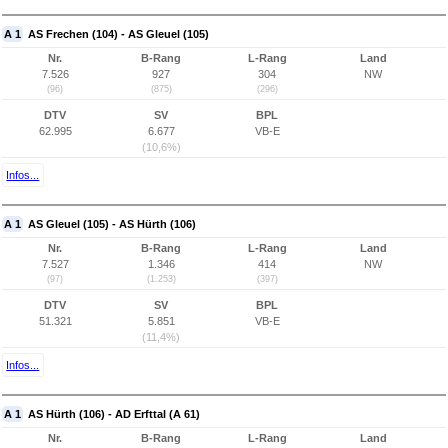
A 1
AS Frechen (104) - AS Gleuel (105)
Nr.
B-Rang
L-Rang
Land
7.526
927
304
NW
(96)
(875)
(296)
DTV
SV
BPL
62.995
6.677
VB-E
(10,6%)
Infos...
A 1
AS Gleuel (105) - AS Hürth (106)
Nr.
B-Rang
L-Rang
Land
7.527
1.346
414
NW
(97)
(1.253)
(397)
DTV
SV
BPL
51.321
5.851
VB-E
(11,4%)
Infos...
A 1
AS Hürth (106) - AD Erfttal (A 61)
Nr.
B-Rang
L-Rang
Land