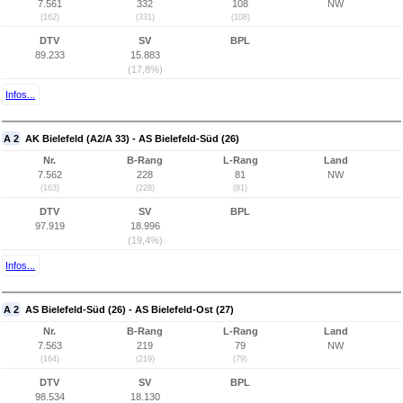
7.561
332
108
NW
(162)
(331)
(108)
DTV
SV
BPL
89.233
15.883
(17,8%)
Infos...
A 2
AK Bielefeld (A2/A 33) - AS Bielefeld-Süd (26)
Nr.
B-Rang
L-Rang
Land
7.562
228
81
NW
(163)
(228)
(81)
DTV
SV
BPL
97.919
18.996
(19,4%)
Infos...
A 2
AS Bielefeld-Süd (26) - AS Bielefeld-Ost (27)
Nr.
B-Rang
L-Rang
Land
7.563
219
79
NW
(164)
(219)
(79)
DTV
SV
BPL
98.534
18.130