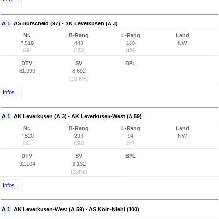
A 1
AS Burscheid (97) - AK Leverkusen (A 3)
Nr.
B-Rang
L-Rang
Land
7.519
443
160
NW
(89)
(433)
(159)
DTV
SV
BPL
81.999
8.692
(10,6%)
Infos...
A 1
AK Leverkusen (A 3) - AK Leverkusen-West (A 59)
Nr.
B-Rang
L-Rang
Land
7.520
293
94
NW
(90)
(292)
(94)
DTV
SV
BPL
92.104
3.132
(3,4%)
Infos...
A 1
AK Leverkusen-West (A 59) - AS Köln-Niehl (100)