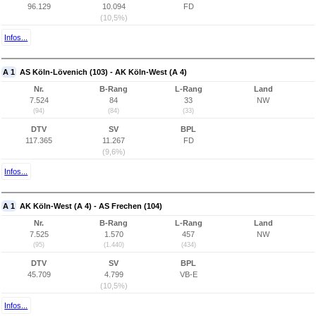
96.129
10.094
FD
(10,5%)
Infos...
A 1
AS Köln-Lövenich (103) - AK Köln-West (A 4)
Nr.
B-Rang
L-Rang
Land
7.524
84
33
NW
(94)
(84)
(33)
DTV
SV
BPL
117.365
11.267
FD
(9,6%)
Infos...
A 1
AK Köln-West (A 4) - AS Frechen (104)
Nr.
B-Rang
L-Rang
Land
7.525
1.570
457
NW
(95)
(1.440)
(434)
DTV
SV
BPL
45.709
4.799
VB-E
(10,5%)
Infos...