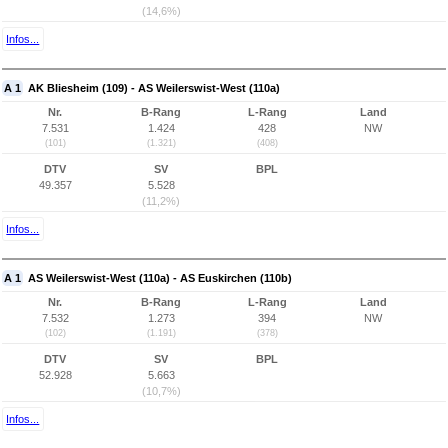
(14,6%)
Infos...
A 1
AK Bliesheim (109) - AS Weilerswist-West (110a)
Nr.
B-Rang
L-Rang
Land
7.531
1.424
428
NW
(101)
(1.321)
(408)
DTV
SV
BPL
49.357
5.528
(11,2%)
Infos...
A 1
AS Weilerswist-West (110a) - AS Euskirchen (110b)
Nr.
B-Rang
L-Rang
Land
7.532
1.273
394
NW
(102)
(1.191)
(378)
DTV
SV
BPL
52.928
5.663
(10,7%)
Infos...