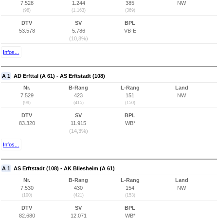
7.528
1.244
385
NW
(98)
(1.163)
(369)
DTV
SV
BPL
53.578
5.786
VB-E
(10,8%)
Infos...
A 1
AD Erfttal (A 61) - AS Erftstadt (108)
Nr.
B-Rang
L-Rang
Land
7.529
423
151
NW
(99)
(415)
(150)
DTV
SV
BPL
83.320
11.915
WB*
(14,3%)
Infos...
A 1
AS Erftstadt (108) - AK Bliesheim (A 61)
Nr.
B-Rang
L-Rang
Land
7.530
430
154
NW
(100)
(421)
(153)
DTV
SV
BPL
82.680
12.071
WB*