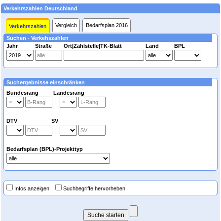
Verkehrszahlen Deutschland
Vergleich
Bedarfsplan 2016
Verkehrszahlen
Suchen - Verkehszahlen
Jahr
Straße
Ort|Zählstelle|TK-Blatt
Land
BPL
Suchergebnisse einschränken
Bundesrang Landesrang
|
DTV SV
|
Bedarfsplan (BPL)-Projekttyp
Infos anzeigen
Suchbegriffe hervorheben