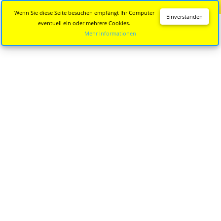
Diese Seite wird nicht mehr aktualisiert.
Zur neuen Seite
Wenn Sie diese Seite besuchen empfängt Ihr Computer
Einverstanden
eventuell ein oder mehrere Cookies.
Mehr Informationen