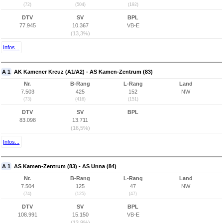
(72)
(504)
(192)
DTV
SV
BPL
77.945
10.367
VB-E
(13,3%)
Infos...
A 1
AK Kamener Kreuz (A1/A2) - AS Kamen-Zentrum (83)
Nr.
B-Rang
L-Rang
Land
7.503
425
152
NW
(73)
(416)
(151)
DTV
SV
BPL
83.098
13.711
(16,5%)
Infos...
A 1
AS Kamen-Zentrum (83) - AS Unna (84)
Nr.
B-Rang
L-Rang
Land
7.504
125
47
NW
(74)
(125)
(47)
DTV
SV
BPL
108.991
15.150
VB-E
(13,9%)