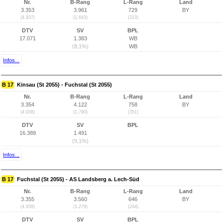
Nr.
B-Rang
L-Rang
Land
3.353
3.961
729
BY
(4.937)
(1.643)
(323)
DTV
SV
BPL
17.071
1.383
WB
(8,1%)
WB
Infos...
B 17
Kinsau (St 2055) - Fuchstal (St 2055)
Nr.
B-Rang
L-Rang
Land
3.354
4.122
758
BY
(4.938)
(1.790)
(351)
DTV
SV
BPL
16.389
1.491
(9,1%)
Infos...
B 17
Fuchstal (St 2055) - AS Landsberg a. Lech-Süd
Nr.
B-Rang
L-Rang
Land
3.355
3.560
646
BY
(4.939)
(1.279)
(244)
DTV
SV
BPL