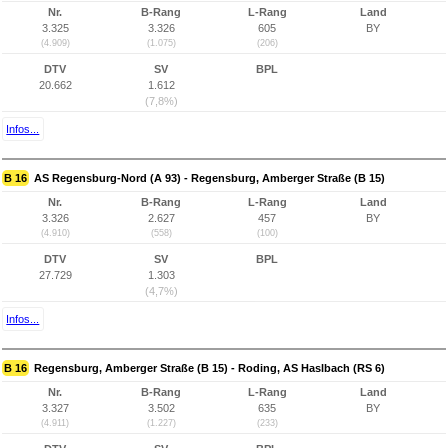
Nr.
B-Rang
L-Rang
Land
3.325
3.326
605
BY
(4.909)
(1.075)
(206)
DTV
SV
BPL
20.662
1.612
(7,8%)
Infos...
B 16
AS Regensburg-Nord (A 93) - Regensburg, Amberger Straße (B 15)
Nr.
B-Rang
L-Rang
Land
3.326
2.627
457
BY
(4.910)
(558)
(100)
DTV
SV
BPL
27.729
1.303
(4,7%)
Infos...
B 16
Regensburg, Amberger Straße (B 15) - Roding, AS Haslbach (RS 6)
Nr.
B-Rang
L-Rang
Land
3.327
3.502
635
BY
(4.911)
(1.227)
(233)