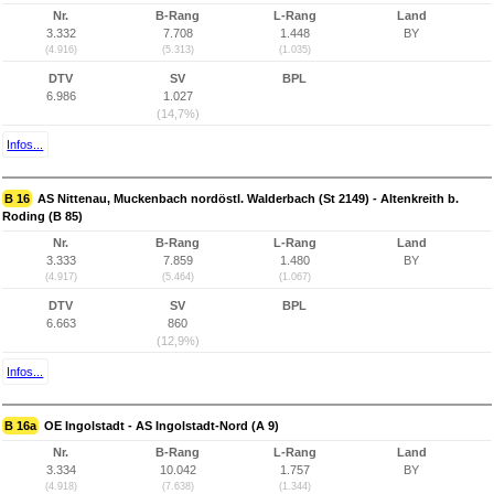
Nr.
B-Rang
L-Rang
Land
3.332
7.708
1.448
BY
(4.916)
(5.313)
(1.035)
DTV
SV
BPL
6.986
1.027
(14,7%)
Infos...
B 16
AS Nittenau, Muckenbach nordöstl. Walderbach (St 2149) - Altenkreith b.
Roding (B 85)
Nr.
B-Rang
L-Rang
Land
3.333
7.859
1.480
BY
(4.917)
(5.464)
(1.067)
DTV
SV
BPL
6.663
860
(12,9%)
Infos...
B 16a
OE Ingolstadt - AS Ingolstadt-Nord (A 9)
Nr.
B-Rang
L-Rang
Land
3.334
10.042
1.757
BY
(4.918)
(7.638)
(1.344)