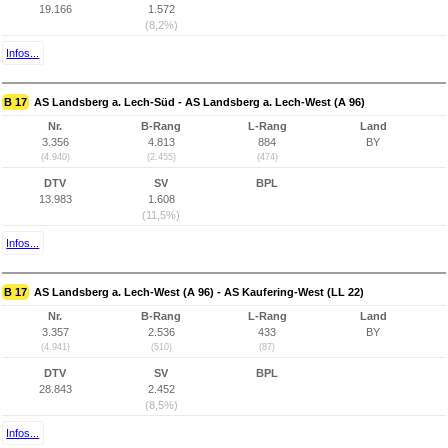
19.166
1.572
(8,2%)
Infos...
B 17
AS Landsberg a. Lech-Süd - AS Landsberg a. Lech-West (A 96)
Nr.
B-Rang
L-Rang
Land
3.356
4.813
884
BY
(4.940)
(2.455)
(474)
DTV
SV
BPL
13.983
1.608
(11,5%)
Infos...
B 17
AS Landsberg a. Lech-West (A 96) - AS Kaufering-West (LL 22)
Nr.
B-Rang
L-Rang
Land
3.357
2.536
433
BY
(4.941)
(510)
(87)
DTV
SV
BPL
28.843
2.452
(8,5%)
Infos...