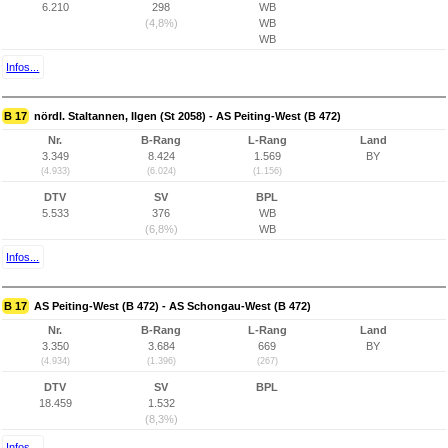
6.210
298
WB
(4,8%)
WB
WB
Infos...
B 17
nördl. Staltannen, Ilgen (St 2058) - AS Peiting-West (B 472)
Nr.
B-Rang
L-Rang
Land
3.349
8.424
1.569
BY
(4.933)
(6.024)
(1.156)
DTV
SV
BPL
5.533
376
WB
(6,8%)
WB
Infos...
B 17
AS Peiting-West (B 472) - AS Schongau-West (B 472)
Nr.
B-Rang
L-Rang
Land
3.350
3.684
669
BY
(4.934)
(1.396)
(267)
DTV
SV
BPL
18.459
1.532
(8,3%)
Infos...