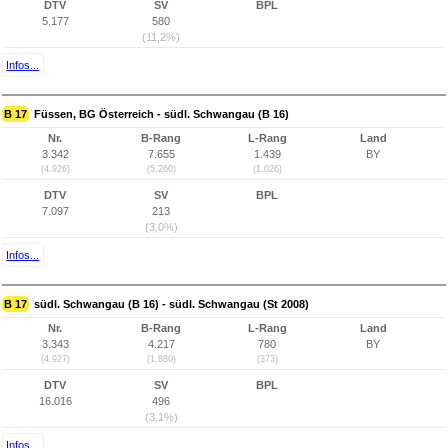
DTV
SV
BPL
5.177
580
(11,2%)
Infos...
B 17
Füssen, BG Österreich - südl. Schwangau (B 16)
Nr.
B-Rang
L-Rang
Land
3.342
7.655
1.439
BY
(4.926)
(5.260)
(1.026)
DTV
SV
BPL
7.097
213
(3,0%)
Infos...
B 17
südl. Schwangau (B 16) - südl. Schwangau (St 2008)
Nr.
B-Rang
L-Rang
Land
3.343
4.217
780
BY
(4.927)
(1.880)
(373)
DTV
SV
BPL
16.016
496
(3,1%)
Infos...