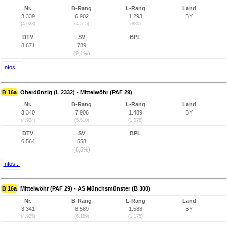
Nr.
B-Rang
L-Rang
Land
3.339
6.902
1.293
BY
(4.923)
(4.515)
(880)
DTV
SV
BPL
8.671
789
(9,1%)
Infos...
B 16a
Oberdünzig (L 2332) - Mittelwöhr (PAF 29)
Nr.
B-Rang
L-Rang
Land
3.340
7.906
1.489
BY
(4.924)
(5.510)
(1.076)
DTV
SV
BPL
6.564
558
(8,5%)
Infos...
B 16a
Mittelwöhr (PAF 29) - AS Münchsmünster (B 300)
Nr.
B-Rang
L-Rang
Land
3.341
8.589
1.588
BY
(4.925)
(6.189)
(1.175)