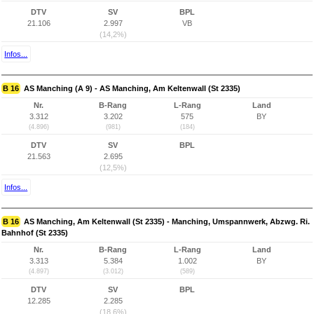
DTV
SV
BPL
21.106
2.997
VB
(14,2%)
Infos...
B 16
AS Manching (A 9) - AS Manching, Am Keltenwall (St 2335)
Nr.
B-Rang
L-Rang
Land
3.312
3.202
575
BY
(4.896)
(981)
(184)
DTV
SV
BPL
21.563
2.695
(12,5%)
Infos...
B 16
AS Manching, Am Keltenwall (St 2335) - Manching, Umspannwerk, Abzwg. Ri.
Bahnhof (St 2335)
Nr.
B-Rang
L-Rang
Land
3.313
5.384
1.002
BY
(4.897)
(3.012)
(589)
DTV
SV
BPL
12.285
2.285
(18,6%)