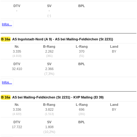
DTV
SV
BPL
-
-
(-)
Infos...
B 16a
AS Ingolstadt-Nord (A 9) - AS bei Mailing-Feldkirchen (St 2231)
Nr.
B-Rang
L-Rang
Land
3.335
2.262
370
BY
(4.919)
(361)
(51)
DTV
SV
BPL
32.410
2.366
(7,3%)
Infos...
B 16a
AS bei Mailing-Feldkirchen (St 2231) - KVP Mailing (EI 39)
Nr.
B-Rang
L-Rang
Land
3.336
3.822
696
BY
(4.920)
(1.513)
(291)
DTV
SV
BPL
17.722
1.808
(10,2%)