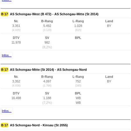
B 17
AS Schongau-West (B 472) - AS Schongau-Mitte (St 2014)
Nr.
B-Rang
L-Rang
Land
3.351
5.492
1.028
BY
(4.935)
(3.120)
(615)
DTV
SV
BPL
11.978
982
(8,2%)
Infos...
B 17
AS Schongau-Mitte (St 2014) - AS Schongau-Nord
Nr.
B-Rang
L-Rang
Land
3.352
4.097
752
BY
(4.936)
(1.766)
(345)
DTV
SV
BPL
16.498
1.188
WB
(7,2%)
WB
Infos...
B 17
AS Schongau-Nord - Kinsau (St 2055)