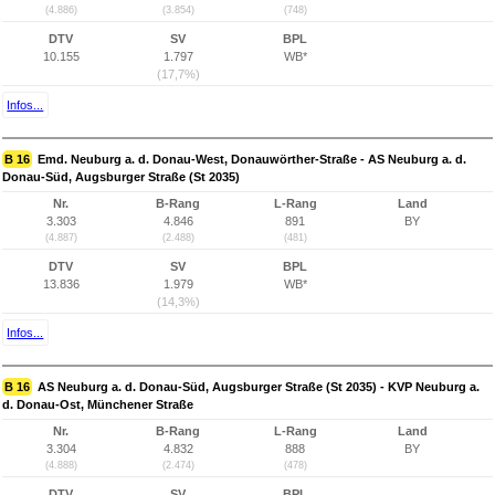
(4.886)
(3.854)
(748)
DTV
SV
BPL
10.155
1.797
WB*
(17,7%)
Infos...
B 16
Emd. Neuburg a. d. Donau-West, Donauwörther-Straße - AS Neuburg a. d.
Donau-Süd, Augsburger Straße (St 2035)
Nr.
B-Rang
L-Rang
Land
3.303
4.846
891
BY
(4.887)
(2.488)
(481)
DTV
SV
BPL
13.836
1.979
WB*
(14,3%)
Infos...
B 16
AS Neuburg a. d. Donau-Süd, Augsburger Straße (St 2035) - KVP Neuburg a.
d. Donau-Ost, Münchener Straße
Nr.
B-Rang
L-Rang
Land
3.304
4.832
888
BY
(4.888)
(2.474)
(478)
DTV
SV
BPL