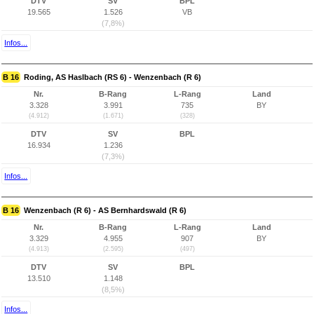
DTV
SV
BPL
19.565
1.526
VB
(7,8%)
Infos...
B 16
Roding, AS Haslbach (RS 6) - Wenzenbach (R 6)
Nr.
B-Rang
L-Rang
Land
3.328
3.991
735
BY
(4.912)
(1.671)
(328)
DTV
SV
BPL
16.934
1.236
(7,3%)
Infos...
B 16
Wenzenbach (R 6) - AS Bernhardswald (R 6)
Nr.
B-Rang
L-Rang
Land
3.329
4.955
907
BY
(4.913)
(2.595)
(497)
DTV
SV
BPL
13.510
1.148
(8,5%)
Infos...