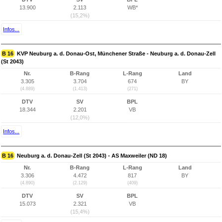
13.900
2.113
WB*
(15,2%)
Infos...
B 16
KVP Neuburg a. d. Donau-Ost, Münchener Straße - Neuburg a. d. Donau-Zell
(St 2043)
Nr.
B-Rang
L-Rang
Land
3.305
3.704
674
BY
(4.889)
(1.413)
(271)
DTV
SV
BPL
18.344
2.201
VB
(12,0%)
Infos...
B 16
Neuburg a. d. Donau-Zell (St 2043) - AS Maxweiler (ND 18)
Nr.
B-Rang
L-Rang
Land
3.306
4.472
817
BY
(4.890)
(2.129)
(409)
DTV
SV
BPL
15.073
2.321
VB
(15,4%)