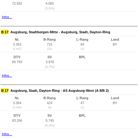
72.592
4.065
(5,6%)
Infos...
B 17
Augsburg, Stadtbergen-Mitte - Augsburg, Stadt, Dayton-Ring
Nr.
B-Rang
L-Rang
Land
3.363
715
94
BY
(4.947)
(33)
(5)
DTV
SV
BPL
69.793
3.978
(5,7%)
Infos...
B 17
Augsburg, Stadt, Dayton-Ring - AS Augsburg-West (A 8/B 2)
Nr.
B-Rang
L-Rang
Land
3.364
424
47
BY
(4.948)
(9)
(1)
DTV
SV
BPL
83.266
5.745
(6,9%)
Infos...