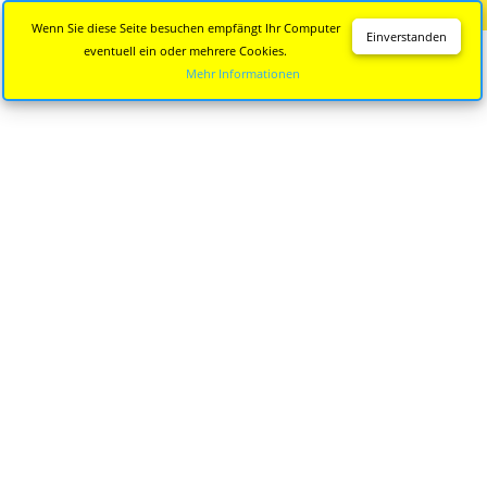
Diese Seite wird nicht mehr aktualisiert.
Zur neuen Seite
Wenn Sie diese Seite besuchen empfängt Ihr Computer
Einverstanden
eventuell ein oder mehrere Cookies.
Mehr Informationen