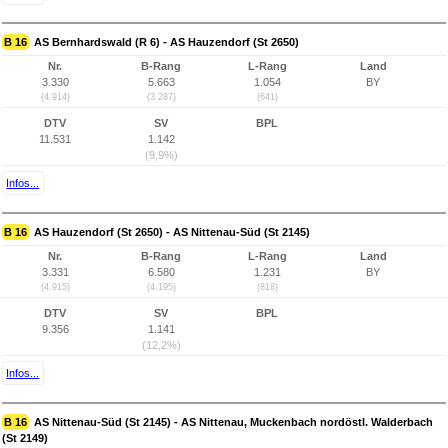
B 16
AS Bernhardswald (R 6) - AS Hauzendorf (St 2650)
Nr.
B-Rang
L-Rang
Land
3.330
5.663
1.054
BY
(4.914)
(3.287)
(641)
DTV
SV
BPL
11.531
1.142
(9,9%)
Infos...
B 16
AS Hauzendorf (St 2650) - AS Nittenau-Süd (St 2145)
Nr.
B-Rang
L-Rang
Land
3.331
6.580
1.231
BY
(4.915)
(4.195)
(818)
DTV
SV
BPL
9.356
1.141
(12,2%)
Infos...
B 16
AS Nittenau-Süd (St 2145) - AS Nittenau, Muckenbach nordöstl. Walderbach
(St 2149)