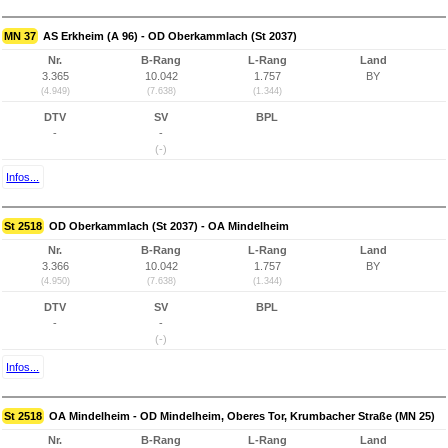
MN 37
AS Erkheim (A 96) - OD Oberkammlach (St 2037)
Nr.
B-Rang
L-Rang
Land
3.365
10.042
1.757
BY
(4.949)
(7.638)
(1.344)
DTV
SV
BPL
-
-
(-)
Infos...
St 2518
OD Oberkammlach (St 2037) - OA Mindelheim
Nr.
B-Rang
L-Rang
Land
3.366
10.042
1.757
BY
(4.950)
(7.638)
(1.344)
DTV
SV
BPL
-
-
(-)
Infos...
St 2518
OA Mindelheim - OD Mindelheim, Oberes Tor, Krumbacher Straße (MN 25)
Nr.
B-Rang
L-Rang
Land