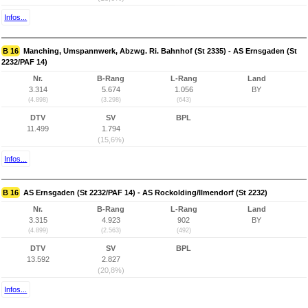
Infos...
B 16
Manching, Umspannwerk, Abzwg. Ri. Bahnhof (St 2335) - AS Ernsgaden (St
2232/PAF 14)
Nr.
B-Rang
L-Rang
Land
3.314
5.674
1.056
BY
(4.898)
(3.298)
(643)
DTV
SV
BPL
11.499
1.794
(15,6%)
Infos...
B 16
AS Ernsgaden (St 2232/PAF 14) - AS Rockolding/Ilmendorf (St 2232)
Nr.
B-Rang
L-Rang
Land
3.315
4.923
902
BY
(4.899)
(2.563)
(492)
DTV
SV
BPL
13.592
2.827
(20,8%)
Infos...