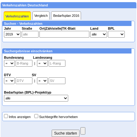
Verkehrszahlen Deutschland
Vergleich
Bedarfsplan 2016
Verkehrszahlen
Suchen - Verkehszahlen
Jahr
Straße
Ort|Zählstelle|TK-Blatt
Land
BPL
Suchergebnisse einschränken
Bundesrang Landesrang
|
DTV SV
|
Bedarfsplan (BPL)-Projekttyp
Infos anzeigen
Suchbegriffe hervorheben