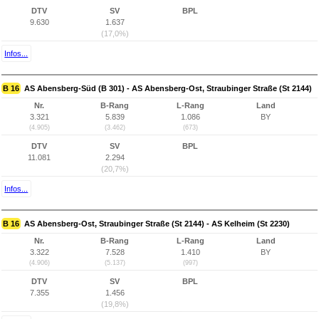
DTV
SV
BPL
9.630
1.637
(17,0%)
Infos...
B 16
AS Abensberg-Süd (B 301) - AS Abensberg-Ost, Straubinger Straße (St 2144)
Nr.
B-Rang
L-Rang
Land
3.321
5.839
1.086
BY
(4.905)
(3.462)
(673)
DTV
SV
BPL
11.081
2.294
(20,7%)
Infos...
B 16
AS Abensberg-Ost, Straubinger Straße (St 2144) - AS Kelheim (St 2230)
Nr.
B-Rang
L-Rang
Land
3.322
7.528
1.410
BY
(4.906)
(5.137)
(997)
DTV
SV
BPL
7.355
1.456
(19,8%)