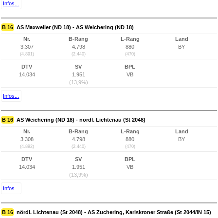
Infos...
B 16
AS Maxweiler (ND 18) - AS Weichering (ND 18)
Nr.
B-Rang
L-Rang
Land
3.307
4.798
880
BY
(4.891)
(2.440)
(470)
DTV
SV
BPL
14.034
1.951
VB
(13,9%)
Infos...
B 16
AS Weichering (ND 18) - nördl. Lichtenau (St 2048)
Nr.
B-Rang
L-Rang
Land
3.308
4.798
880
BY
(4.892)
(2.440)
(470)
DTV
SV
BPL
14.034
1.951
VB
(13,9%)
Infos...
B 16
nördl. Lichtenau (St 2048) - AS Zuchering, Karlskroner Straße (St 2044/IN 15)