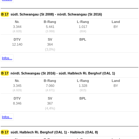
B 17
südl. Schwangau (St 2008) - nördl. Schwangau (St 2016)
Nr.
B-Rang
L-Rang
Land
3.344
5.441
1.017
BY
(4.928)
(3.069)
(604)
DTV
SV
BPL
12.140
364
(3,0%)
Infos...
B 17
nördl. Schwangau (St 2016) - südl. Halblech Ri. Berghof (OAL 1)
Nr.
B-Rang
L-Rang
Land
3.345
7.060
1.328
BY
(4.929)
(4.671)
(915)
DTV
SV
BPL
8.346
367
(4,4%)
Infos...
B 17
südl. Halblech Ri. Berghof (OAL 1) - Halblech (OAL 8)