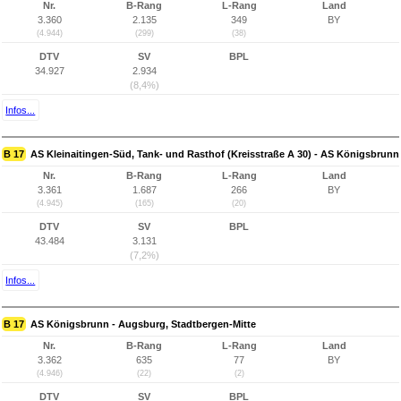
Nr.
B-Rang
L-Rang
Land
3.360
2.135
349
BY
(4.944)
(299)
(38)
DTV
SV
BPL
34.927
2.934
(8,4%)
Infos...
B 17
AS Kleinaitingen-Süd, Tank- und Rasthof (Kreisstraße A 30) - AS Königsbrunn
Nr.
B-Rang
L-Rang
Land
3.361
1.687
266
BY
(4.945)
(165)
(20)
DTV
SV
BPL
43.484
3.131
(7,2%)
Infos...
B 17
AS Königsbrunn - Augsburg, Stadtbergen-Mitte
Nr.
B-Rang
L-Rang
Land
3.362
635
77
BY
(4.946)
(22)
(2)
DTV
SV
BPL