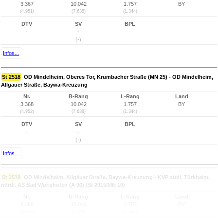
3.367
10.042
1.757
BY
(4.951)
(7.638)
(1.344)
DTV
SV
BPL
-
-
(-)
Infos...
St 2518
OD Mindelheim, Oberes Tor, Krumbacher Straße (MN 25) - OD Mindelheim,
Allgäuer Straße, Baywa-Kreuzung
Nr.
B-Rang
L-Rang
Land
3.368
10.042
1.757
BY
(4.952)
(7.638)
(1.344)
DTV
SV
BPL
-
-
(-)
Infos...
St 2518
OD Mindelheim, Allgäuer Straße, Baywa-Kreuzung - KVP südl. Türkheim,
nördl. AS Bad Wörishofen (A 96) (St 2015/MN 10)
Nr.
B-Rang
L-Rang
Land
3.369
10.042
1.757
BY
(4.953)
(7.638)
(1.344)