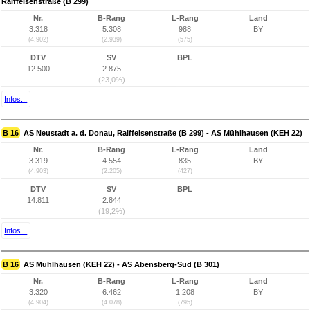
Raiffeisenstraße (B 299)
Nr.
B-Rang
L-Rang
Land
3.318
5.308
988
BY
(4.902)
(2.939)
(575)
DTV
SV
BPL
12.500
2.875
(23,0%)
Infos...
B 16
AS Neustadt a. d. Donau, Raiffeisenstraße (B 299) - AS Mühlhausen (KEH 22)
Nr.
B-Rang
L-Rang
Land
3.319
4.554
835
BY
(4.903)
(2.205)
(427)
DTV
SV
BPL
14.811
2.844
(19,2%)
Infos...
B 16
AS Mühlhausen (KEH 22) - AS Abensberg-Süd (B 301)
Nr.
B-Rang
L-Rang
Land
3.320
6.462
1.208
BY
(4.904)
(4.078)
(795)