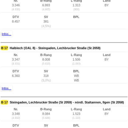
Nr.
B-Rang
L-Rang
Land
3.346
6.993
1.313
BY
(4.930)
(4.605)
(900)
DTV
SV
BPL
8.457
381
(4,5%)
Infos...
B 17
Halblech (OAL 8) - Steingaden, Lechbrucker Straße (St 2059)
Nr.
B-Rang
L-Rang
Land
3.347
8.008
1.506
BY
(4.931)
(5.610)
(1.093)
DTV
SV
BPL
6.360
318
WB
(5,0%)
WB
Infos...
B 17
Steingaden, Lechbrucker Straße (St 2059) - nördl. Staltannen, Ilgen (St 2058)
Nr.
B-Rang
L-Rang
Land
3.348
8.084
1.523
BY
(4.932)
(5.686)
(1.110)
DTV
SV
BPL