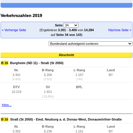
Verkehrszahlen 2019
Seite
< Vorherige Seite
(Ergebnisse
3.301
-
3.400
von
14.284
Nächste Seite >
auf
Seite 34 von 143
)
Abschnitt
B 16
Burgheim (ND 11) - Straß (St 2050)
Nr.
B-Rang
L-Rang
Land
3.301
6.206
1.157
BY
(4.885)
(3.825)
(744)
DTV
SV
BPL
10.219
1.921
(18,8%)
Infos...
B 16
Straß (St 2050) - Emd. Neuburg a. d. Donau-West, Donauwörther-Straße
Nr.
B-Rang
L-Rang
Land
3.302
6.236
1.161
BY