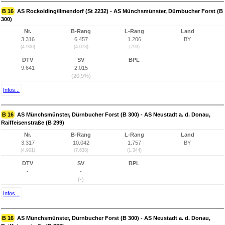
B 16
AS Rockolding/Ilmendorf (St 2232) - AS Münchsmünster, Dürnbucher Forst (B
300)
Nr.
B-Rang
L-Rang
Land
3.316
6.457
1.206
BY
(4.900)
(4.073)
(793)
DTV
SV
BPL
9.641
2.015
(20,9%)
Infos...
B 16
AS Münchsmünster, Dürnbucher Forst (B 300) - AS Neustadt a. d. Donau,
Raiffeisenstraße (B 299)
Nr.
B-Rang
L-Rang
Land
3.317
10.042
1.757
BY
(4.901)
(7.638)
(1.344)
DTV
SV
BPL
-
-
(-)
Infos...
B 16
AS Münchsmünster, Dürnbucher Forst (B 300) - AS Neustadt a. d. Donau,