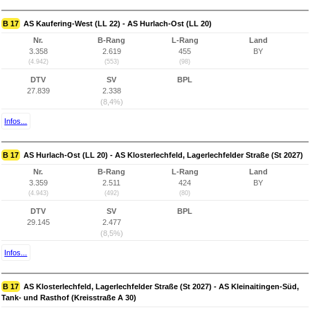
B 17
AS Kaufering-West (LL 22) - AS Hurlach-Ost (LL 20)
Nr.
B-Rang
L-Rang
Land
3.358
2.619
455
BY
(4.942)
(553)
(98)
DTV
SV
BPL
27.839
2.338
(8,4%)
Infos...
B 17
AS Hurlach-Ost (LL 20) - AS Klosterlechfeld, Lagerlechfelder Straße (St 2027)
Nr.
B-Rang
L-Rang
Land
3.359
2.511
424
BY
(4.943)
(492)
(80)
DTV
SV
BPL
29.145
2.477
(8,5%)
Infos...
B 17
AS Klosterlechfeld, Lagerlechfelder Straße (St 2027) - AS Kleinaitingen-Süd,
Tank- und Rasthof (Kreisstraße A 30)