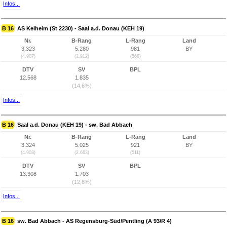
Infos...
B 16
AS Kelheim (St 2230) - Saal a.d. Donau (KEH 19)
Nr.
B-Rang
L-Rang
Land
3.323
5.280
981
BY
(4.907)
(2.912)
(568)
DTV
SV
BPL
12.568
1.835
(14,6%)
Infos...
B 16
Saal a.d. Donau (KEH 19) - sw. Bad Abbach
Nr.
B-Rang
L-Rang
Land
3.324
5.025
921
BY
(4.908)
(2.663)
(511)
DTV
SV
BPL
13.308
1.703
(12,8%)
Infos...
B 16
sw. Bad Abbach - AS Regensburg-Süd/Pentling (A 93/R 4)