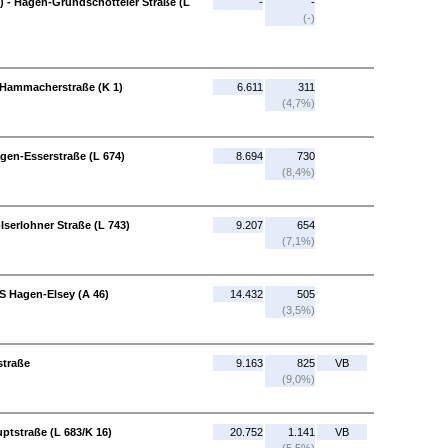
) - Hagen-Grundschötteler Straße (L
-
-
(-)
-Hammacherstraße (K 1)
6.611
311
(4,7%)
gen-Esserstraße (L 674)
8.694
730
(8,4%)
Iserlohner Straße (L 743)
9.207
654
(7,1%)
AS Hagen-Elsey (A 46)
14.432
505
(3,5%)
straße
9.163
825
VB
(9,0%)
tstraße (L 683/K 16)
20.752
1.141
VB