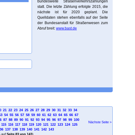
bundesweite Straßenverkehrszählungen
statt. Die letzte Zählung erfolgte 2015, die
nächste ist für 2020 geplant. Die
Quelldaten stehen ebenfalls auf der Seite
der Bundesanstalt für Straßenwesen zum
Abruf breit:
www.bast.de
0
21
22
23
24
25
26
27
28
29
30
31
32
33
34
53
54
55
56
57
58
59
60
61
62
63
64
65
66
67
6
87
88
89
90
91
92
93
94
95
96
97
98
99
100
Nächste Seite >
115
116
117
118
119
120
121
122
123
124
125
36
137
138
139
140
141
142
143
4
auf
Seite 83 von 143
)