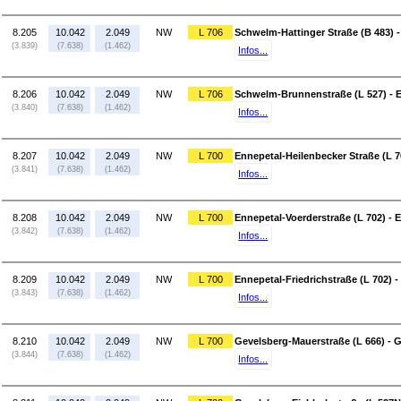
8.205
10.042
2.049
NW
L 706
Schwelm-Hattinger Straße (B 483) 
(3.839)
(7.638)
(1.462)
Infos...
8.206
10.042
2.049
NW
L 706
Schwelm-Brunnenstraße (L 527) - E
(3.840)
(7.638)
(1.462)
Infos...
8.207
10.042
2.049
NW
L 700
Ennepetal-Heilenbecker Straße (L 7
(3.841)
(7.638)
(1.462)
Infos...
8.208
10.042
2.049
NW
L 700
Ennepetal-Voerderstraße (L 702) - E
(3.842)
(7.638)
(1.462)
Infos...
8.209
10.042
2.049
NW
L 700
Ennepetal-Friedrichstraße (L 702) 
(3.843)
(7.638)
(1.462)
Infos...
8.210
10.042
2.049
NW
L 700
Gevelsberg-Mauerstraße (L 666) - 
(3.844)
(7.638)
(1.462)
Infos...