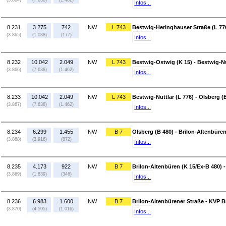
(3.864)
(7.638)
(1.462)
Infos...
8.231
3.275
742
NW
L 743
Bestwig-Heringhauser Straße (L 77
(3.865)
(1.038)
(177)
Infos...
8.232
10.042
2.049
NW
L 743
Bestwig-Ostwig (K 15) - Bestwig-Nu
(3.866)
(7.638)
(1.462)
Infos...
8.233
10.042
2.049
NW
L 743
Bestwig-Nuttlar (L 776) - Olsberg (
(3.867)
(7.638)
(1.462)
Infos...
8.234
6.299
1.455
NW
B 7
Olsberg (B 480) - Brilon-Altenbüren
(3.868)
(3.916)
(872)
Infos...
8.235
4.173
922
NW
B 7
Brilon-Altenbüren (K 15/Ex-B 480) 
(3.869)
(1.839)
(346)
Infos...
8.236
6.983
1.600
NW
B 7
Brilon-Altenbürener Straße - KVP B
(3.870)
(4.595)
(1.016)
Infos...