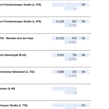
n-Fröndenberger Straße (L 679)
-
-
VB
(-)
n-Fröndenberger Straße (L 679)
14.184
667
VB
(4,7%)
79) - Menden-Auf der Haar
10.225
675
VB
(6,6%)
r)-Nachtigall (B 63)
8.823
759
VB
(8,6%)
 Arnsberg-Voßwinkel (L 732)
8.858
372
VB
(4,2%)
eheim (A 46)
-
-
(-)
hauser Straße (L 776)
-
-
FD