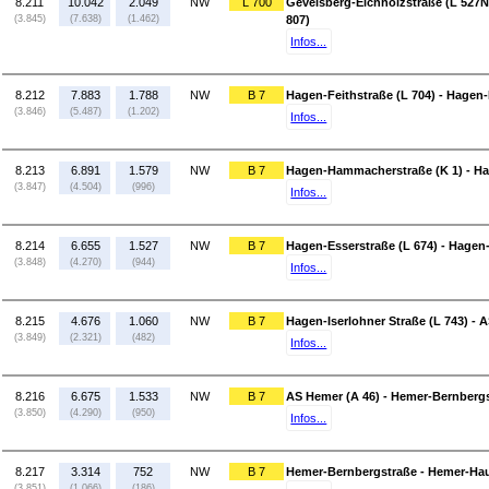
8.211
10.042
2.049
NW
L 700
Gevelsberg-Eichholzstraße (L 527N
(3.845)
(7.638)
(1.462)
807)
Infos...
8.212
7.883
1.788
NW
B 7
Hagen-Feithstraße (L 704) - Hagen
(3.846)
(5.487)
(1.202)
Infos...
8.213
6.891
1.579
NW
B 7
Hagen-Hammacherstraße (K 1) - Ha
(3.847)
(4.504)
(996)
Infos...
8.214
6.655
1.527
NW
B 7
Hagen-Esserstraße (L 674) - Hagen-
(3.848)
(4.270)
(944)
Infos...
8.215
4.676
1.060
NW
B 7
Hagen-Iserlohner Straße (L 743) - 
(3.849)
(2.321)
(482)
Infos...
8.216
6.675
1.533
NW
B 7
AS Hemer (A 46) - Hemer-Bernberg
(3.850)
(4.290)
(950)
Infos...
8.217
3.314
752
NW
B 7
Hemer-Bernbergstraße - Hemer-Haup
(3.851)
(1.066)
(186)