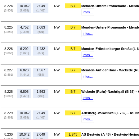
8.224
10.042
2.049
NW
B 7
Menden-Untere Promenade - Mende
(3.858)
(7.638)
(1.462)
Infos...
8.225
4.752
1.083
NW
B 7
Menden-Untere Promenade - Mende
(3.859)
(2.395)
(504)
Infos...
8.226
6.202
1.432
NW
B 7
Menden-Fröndenberger Straße (L 6
(3.860)
(3.821)
(849)
Infos...
8.227
6.828
1.567
NW
B 7
Menden-Auf der Haar - Wickede (Ruh
(3.861)
(4.441)
(984)
Infos...
8.228
6.808
1.563
NW
B 7
Wickede (Ruhr)-Nachtigall (B 63) -
(3.862)
(4.421)
(980)
Infos...
8.229
10.042
2.049
NW
B 7
Arnsberg-Voßwinkel (L 732) - AS N
(3.863)
(7.638)
(1.462)
Infos...
8.230
10.042
2.049
NW
L 743
AS Bestwig (A 46) - Bestwig-Hering