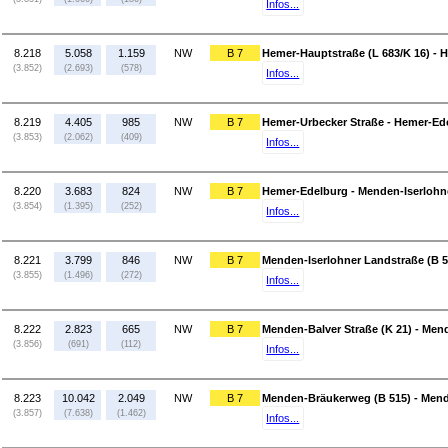
Infos...
8.218
5.058
1.159
NW
B 7
Hemer-Hauptstraße (L 683/K 16) - 
(3.852)
(2.693)
(578)
Infos...
8.219
4.405
985
NW
B 7
Hemer-Urbecker Straße - Hemer-Ed
(3.853)
(2.062)
(409)
Infos...
8.220
3.683
824
NW
B 7
Hemer-Edelburg - Menden-Iserlohne
(3.854)
(1.395)
(252)
Infos...
8.221
3.799
846
NW
B 7
Menden-Iserlohner Landstraße (B 5
(3.855)
(1.496)
(272)
Infos...
8.222
2.823
665
NW
B 7
Menden-Balver Straße (K 21) - Men
(3.856)
(691)
(112)
Infos...
8.223
10.042
2.049
NW
B 7
Menden-Bräukerweg (B 515) - Men
(3.857)
(7.638)
(1.462)
Infos...