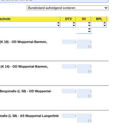
schnitt
DTV
SV
BPL
(K 19) - OD Wuppertal-Barmen,
-
-
(-)
(K 14) - OD Wuppertal-Barmen,
-
-
(-)
ergstraße (L 58) - OD Wuppertal-
-
-
(-)
raße (L 58) - AS Wuppertal-Langerfeld
-
-
(-)