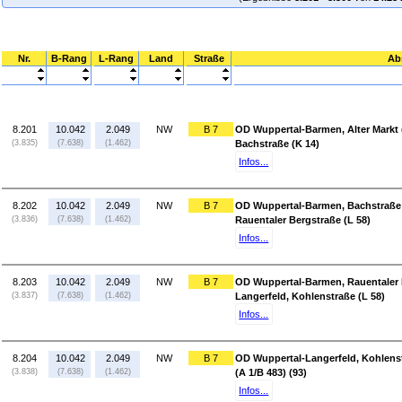
Nr.
B-Rang
L-Rang
Land
Straße
Ab
8.201
10.042
2.049
NW
B 7
OD Wuppertal-Barmen, Alter Markt 
(3.835)
(7.638)
(1.462)
Bachstraße (K 14)
Infos...
8.202
10.042
2.049
NW
B 7
OD Wuppertal-Barmen, Bachstraße 
(3.836)
(7.638)
(1.462)
Rauentaler Bergstraße (L 58)
Infos...
8.203
10.042
2.049
NW
B 7
OD Wuppertal-Barmen, Rauentaler B
(3.837)
(7.638)
(1.462)
Langerfeld, Kohlenstraße (L 58)
Infos...
8.204
10.042
2.049
NW
B 7
OD Wuppertal-Langerfeld, Kohlenst
(3.838)
(7.638)
(1.462)
(A 1/B 483) (93)
Infos...