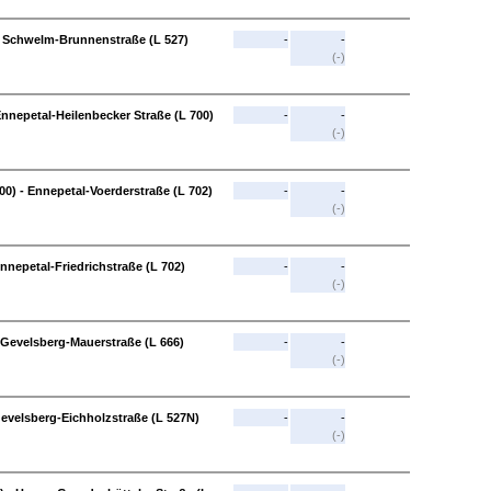
- Schwelm-Brunnenstraße (L 527)
-
-
(-)
nnepetal-Heilenbecker Straße (L 700)
-
-
(-)
00) - Ennepetal-Voerderstraße (L 702)
-
-
(-)
nnepetal-Friedrichstraße (L 702)
-
-
(-)
- Gevelsberg-Mauerstraße (L 666)
-
-
(-)
Gevelsberg-Eichholzstraße (L 527N)
-
-
(-)