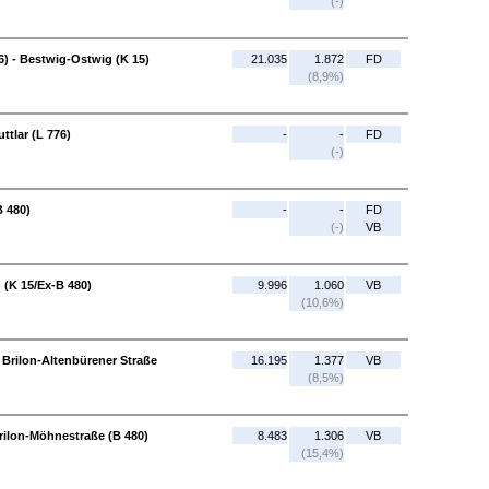
(-)
6) - Bestwig-Ostwig (K 15)
21.035
1.872
FD
(8,9%)
ttlar (L 776)
-
-
FD
(-)
B 480)
-
-
FD
(-)
VB
 (K 15/Ex-B 480)
9.996
1.060
VB
(10,6%)
- Brilon-Altenbürener Straße
16.195
1.377
VB
(8,5%)
rilon-Möhnestraße (B 480)
8.483
1.306
VB
(15,4%)