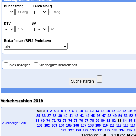
Bundesrang Landesrang
|
DTV SV
|
Bedarfsplan (BPL)-Projekttyp
Infos anzeigen
Suchbegriffe hervorheben
Verkehrszahlen 2019
Seite
1
2
3
4
5
6
7
8
9
10
11
12
13
14
15
16
17
18
19
2
35
36
37
38
39
40
41
42
43
44
45
46
47
48
49
50
51
52
68
69
70
71
72
73
74
75
76
77
78
79
80
81
82
83
84
85
8
< Vorherige Seite
101
102
103
104
105
106
107
108
109
110
111
112
113
114
126
127
128
129
130
131
132
133
134
135
1
(Ergebnisse
8.201
-
8.300
von
14.28