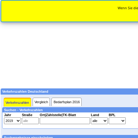
Wenn Sie die
Verkehrszahlen Deutschland
Vergleich
Bedarfsplan 2016
Verkehrszahlen
Suchen - Verkehszahlen
Jahr
Straße
Ort|Zählstelle|TK-Blatt
Land
BPL
Suchergebnisse einschränken