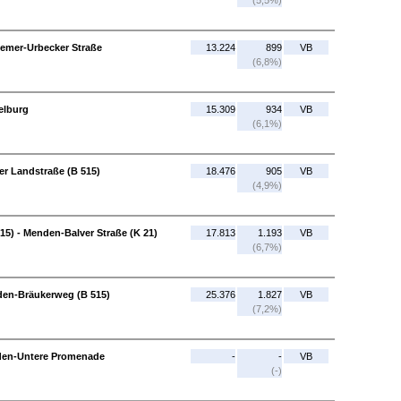
(5,5%)
Hemer-Urbecker Straße
13.224
899
VB
(6,8%)
elburg
15.309
934
VB
(6,1%)
r Landstraße (B 515)
18.476
905
VB
(4,9%)
15) - Menden-Balver Straße (K 21)
17.813
1.193
VB
(6,7%)
den-Bräukerweg (B 515)
25.376
1.827
VB
(7,2%)
den-Untere Promenade
-
-
VB
(-)