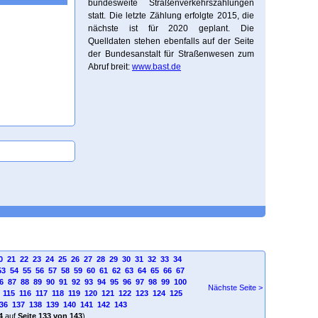
bundesweite Straßenverkehrszählungen
statt. Die letzte Zählung erfolgte 2015, die
nächste ist für 2020 geplant. Die
Quelldaten stehen ebenfalls auf der Seite
der Bundesanstalt für Straßenwesen zum
Abruf breit:
www.bast.de
0
21
22
23
24
25
26
27
28
29
30
31
32
33
34
53
54
55
56
57
58
59
60
61
62
63
64
65
66
67
6
87
88
89
90
91
92
93
94
95
96
97
98
99
100
Nächste Seite >
115
116
117
118
119
120
121
122
123
124
125
36
137
138
139
140
141
142
143
4
auf
Seite 133 von 143
)