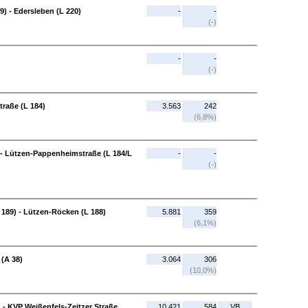
) - Edersleben (L 220)
-
-
(-)
-
-
(-)
traße (L 184)
3.563
242
(6,8%)
 - Lützen-Pappenheimstraße (L 184/L
-
-
(-)
189) - Lützen-Röcken (L 188)
5.881
359
(6,1%)
 (A 38)
3.064
306
(10,0%)
) - KVP Weißenfels-Zeitzer Straße
10.421
584
VB