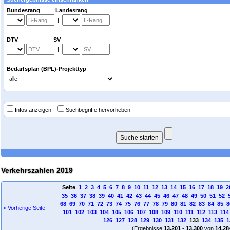
Bundesrang Landesrang
|
DTV SV
|
Bedarfsplan (BPL)-Projekttyp
Infos anzeigen
Suchbegriffe hervorheben
Verkehrszahlen 2019
Seite
1
2
3
4
5
6
7
8
9
10
11
12
13
14
15
16
17
18
19
2
35
36
37
38
39
40
41
42
43
44
45
46
47
48
49
50
51
52
68
69
70
71
72
73
74
75
76
77
78
79
80
81
82
83
84
85
8
< Vorherige Seite
101
102
103
104
105
106
107
108
109
110
111
112
113
114
126
127
128
129
130
131
132
133
134
135
1
(Ergebnisse
13.201
-
13.300
von
14.28