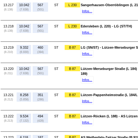
13.217
10.042
567
ST
L 230
Sangerhausen-Oberröblingen (L 219
(8.138)
(7.638)
(501)
Infos...
13.218
10.042
567
ST
L 230
Edersleben (L 220) - LG (ST/TH)
(8.139)
(7.638)
(501)
Infos...
13.219
9.332
460
ST
B 87
LG (SN/ST) - Lützen-Merseburger S
(8.210)
(6.930)
(394)
Infos...
13.220
10.042
567
ST
B 87
Lützen-Merseburger Straße (L 184)
(8.211)
(7.638)
(501)
189)
Infos...
13.221
8.258
351
ST
B 87
Lützen-Pappenheimstraße (L 184/L 
(8.212)
(5.858)
(286)
Infos...
13.222
9.534
494
ST
B 87
Lützen-Röcken (L 188) - AS Lützen
(8.213)
(7.132)
(428)
Infos...
13.223
6.118
187
ST
B 87
AS Weißenfels-Zeitzer Straße (B 91