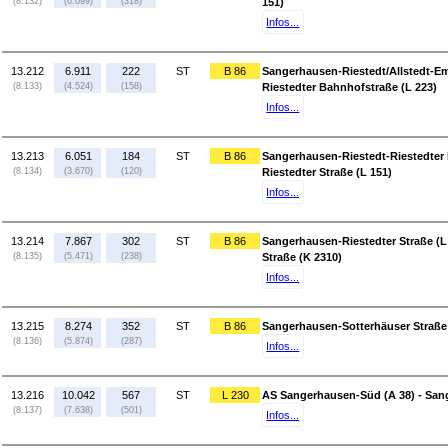
(8.132)
(6.099)
(318)
151)
Infos...
13.212
6.911
222
ST
B 86
Sangerhausen-Riestedt/Allstedt-Em
(8.133)
(4.524)
(158)
Riestedter Bahnhofstraße (L 223)
Infos...
13.213
6.051
184
ST
B 86
Sangerhausen-Riestedt-Riestedter 
(8.134)
(3.670)
(120)
Riestedter Straße (L 151)
Infos...
13.214
7.867
302
ST
B 86
Sangerhausen-Riestedter Straße (L
(8.135)
(5.471)
(238)
Straße (K 2310)
Infos...
13.215
8.274
352
ST
B 86
Sangerhausen-Sotterhäuser Straße 
(8.136)
(5.874)
(287)
Infos...
13.216
10.042
567
ST
L 230
AS Sangerhausen-Süd (A 38) - San
(8.137)
(7.638)
(501)
Infos...