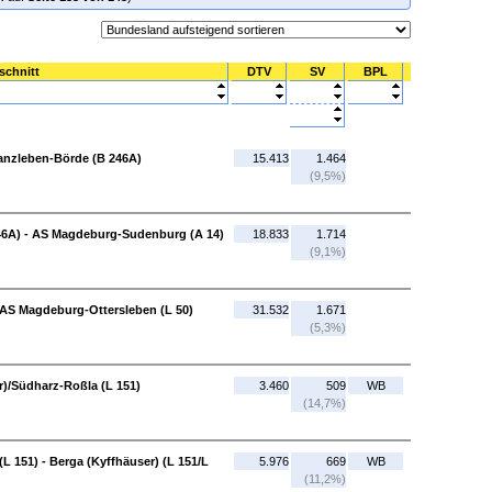
schnitt
DTV
SV
BPL
Wanzleben-Börde (B 246A)
15.413
1.464
(9,5%)
46A) - AS Magdeburg-Sudenburg (A 14)
18.833
1.714
(9,1%)
AS Magdeburg-Ottersleben (L 50)
31.532
1.671
(5,3%)
r)/Südharz-Roßla (L 151)
3.460
509
WB
(14,7%)
L 151) - Berga (Kyffhäuser) (L 151/L
5.976
669
WB
(11,2%)