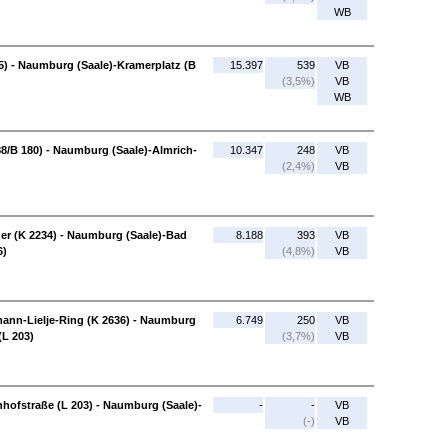
WB
5) - Naumburg (Saale)-Kramerplatz (B
15.397
539
VB
(3,5%)
VB
WB
8/B 180) - Naumburg (Saale)-Almrich-
10.347
248
VB
(2,4%)
VB
r (K 2234) - Naumburg (Saale)-Bad
8.188
393
VB
6)
(4,8%)
VB
nn-Lielje-Ring (K 2636) - Naumburg
6.749
250
VB
(L 203)
(3,7%)
VB
ofstraße (L 203) - Naumburg (Saale)-
-
-
VB
(-)
VB