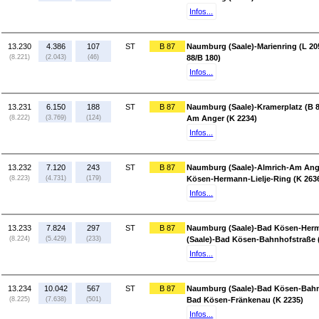
Infos...
13.230
4.386
107
ST
B 87
Naumburg (Saale)-Marienring (L 20
(8.221)
(2.043)
(46)
88/B 180)
Infos...
13.231
6.150
188
ST
B 87
Naumburg (Saale)-Kramerplatz (B 8
(8.222)
(3.769)
(124)
Am Anger (K 2234)
Infos...
13.232
7.120
243
ST
B 87
Naumburg (Saale)-Almrich-Am Ange
(8.223)
(4.731)
(179)
Kösen-Hermann-Lielje-Ring (K 263
Infos...
13.233
7.824
297
ST
B 87
Naumburg (Saale)-Bad Kösen-Herma
(8.224)
(5.429)
(233)
(Saale)-Bad Kösen-Bahnhofstraße 
Infos...
13.234
10.042
567
ST
B 87
Naumburg (Saale)-Bad Kösen-Bahnh
(8.225)
(7.638)
(501)
Bad Kösen-Fränkenau (K 2235)
Infos...