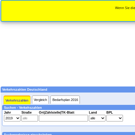
Wenn Sie die
Verkehrszahlen Deutschland
Vergleich
Bedarfsplan 2016
Verkehrszahlen
Suchen - Verkehszahlen
Jahr
Straße
Ort|Zählstelle|TK-Blatt
Land
BPL
Suchergebnisse einschränken