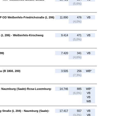
(5,6%)
P OD Weißenfels-Friedrichstraße (L 206)
11.890
476
VB
(4,0%)
 (L 206) - Weißenfels-Kirschweg
9.414
471
VB
(5,0%)
199)
7.420
341
VB
(4,6%)
au (B 180/L 200)
3.505
256
WB*
(7,3%)
 - Naumburg (Saale)-Rosa-Luxemburg-
14.746
885
WB*
(6,0%)
VB
VB
WB
Straße (L 204) - Naumburg (Saale)-
17.417
557
VB
(3,2%)
VB