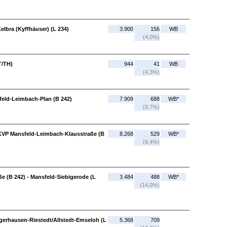
Kelbra (Kyffhäuser) (L 234)
3.900
156
WB
(4,0%)
T/TH)
944
41
WB
(4,3%)
feld-Leimbach-Plan (B 242)
7.909
688
WB*
(8,7%)
 KVP Mansfeld-Leimbach-Klausstraße (B
8.268
529
WB*
(6,4%)
 (B 242) - Mansfeld-Siebigerode (L
3.484
488
WB*
(14,0%)
ngerhausen-Riestedt/Allstedt-Emseloh (L
5.368
709