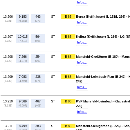
Infos...
13.206
9.183
443
ST
B 85
Berga (Kyffhäuser) (L 151/L 236) - 
(8.021)
(6.781)
(377)
Infos...
13.207
10.015
564
ST
B 85
Kelbra (Kyffhäuser) (L 234) - LG (S
(8.022)
(7.611)
(498)
Infos...
13.208
7.266
254
ST
B 86
Mansfeld-Großörner (B 180) - Mans
(8.129)
(4.877)
(190)
Infos...
13.209
7.083
238
ST
B 86
Mansfeld-Leimbach-Plan (B 242) -
(8.130)
(4.694)
(174)
242)
Infos...
13.210
9.369
467
ST
B 86
KVP Mansfeld-Leimbach-Klausstraße
(8.131)
(6.967)
(401)
226)
Infos...
13.211
8.499
383
ST
B 86
Mansfeld-Siebigerode (L 226) - Sa