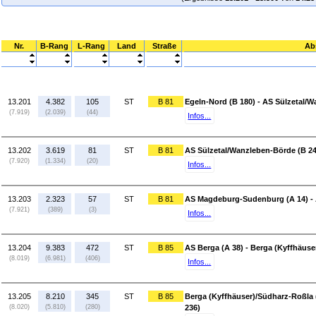
Nr.
B-Rang
L-Rang
Land
Straße
Ab
13.201
4.382
105
ST
B 81
Egeln-Nord (B 180) - AS Sülzetal/
(7.919)
(2.039)
(44)
Infos...
13.202
3.619
81
ST
B 81
AS Sülzetal/Wanzleben-Börde (B 2
(7.920)
(1.334)
(20)
Infos...
13.203
2.323
57
ST
B 81
AS Magdeburg-Sudenburg (A 14) - 
(7.921)
(389)
(3)
Infos...
13.204
9.383
472
ST
B 85
AS Berga (A 38) - Berga (Kyffhäuse
(8.019)
(6.981)
(406)
Infos...
13.205
8.210
345
ST
B 85
Berga (Kyffhäuser)/Südharz-Roßla (
(8.020)
(5.810)
(280)
236)