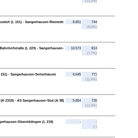
(13,2%)
seloh (L 151) - Sangerhausen-Riestedt-
8.651
744
(8,6%)
Bahnhofstraße (L 223) - Sangerhausen-
10.573
814
(7,7%)
 151) - Sangerhausen-Sotterhäuser
6.645
771
(11,6%)
(K 2310) - AS Sangerhausen-Süd (A 38)
5.854
726
(12,4%)
gerhausen-Oberröblingen (L 219)
-
-
(-)