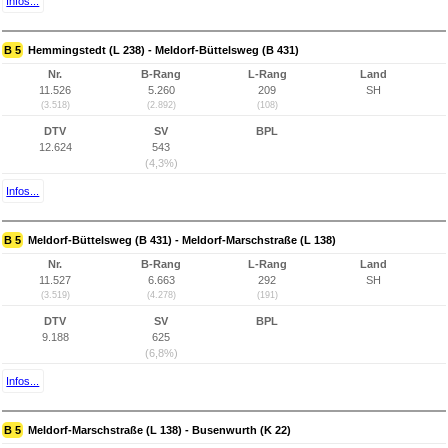
Infos...
B 5
Hemmingstedt (L 238) - Meldorf-Büttelsweg (B 431)
Nr.
B-Rang
L-Rang
Land
11.526
5.260
209
SH
(3.518)
(2.892)
(108)
DTV
SV
BPL
12.624
543
(4,3%)
Infos...
B 5
Meldorf-Büttelsweg (B 431) - Meldorf-Marschstraße (L 138)
Nr.
B-Rang
L-Rang
Land
11.527
6.663
292
SH
(3.519)
(4.278)
(191)
DTV
SV
BPL
9.188
625
(6,8%)
Infos...
B 5
Meldorf-Marschstraße (L 138) - Busenwurth (K 22)