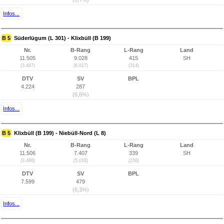
Infos...
B 5
Süderlügum (L 301) - Klixbüll (B 199)
Nr.
B-Rang
L-Rang
Land
11.505
9.028
415
SH
(3.497)
(6.627)
(314)
DTV
SV
BPL
4.224
287
(6,8%)
Infos...
B 5
Klixbüll (B 199) - Niebüll-Nord (L 8)
Nr.
B-Rang
L-Rang
Land
11.506
7.407
339
SH
(3.498)
(5.018)
(238)
DTV
SV
BPL
7.599
479
(6,3%)
Infos...