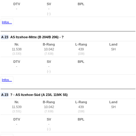
DTV
SV
BPL
-
-
(-)
Infos...
A 23
AS Itzehoe-Mitte (B 204/B 206) - ?
Nr.
B-Rang
L-Rang
Land
11.538
10.042
439
SH
(3.530)
(7.638)
(338)
DTV
SV
BPL
-
-
(-)
Infos...
A 23
? - AS Itzehoe-Süd (A 23/L 119/K 55)
Nr.
B-Rang
L-Rang
Land
11.539
10.042
439
SH
(3.531)
(7.638)
(338)
DTV
SV
BPL
-
-
(-)