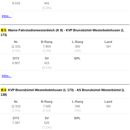
8.019
441
(5,5%)
Infos...
B 5
Marne-Fahrstedterwesterdeich (K 8) - KVP Brunsbüttel-Westerbelmhusen (L
173)
Nr.
B-Rang
L-Rang
Land
11.531
7.804
360
SH
(3.523)
(5.409)
(259)
DTV
SV
BPL
6.807
415
(6,1%)
Infos...
B 5
KVP Brunsbüttel-Westerbelmhusen (L 173) - AS Brunsbüttel-Westerbüttel (L
138)
Nr.
B-Rang
L-Rang
Land
11.532
7.505
346
SH
(3.524)
(5.114)
(245)
DTV
SV
BPL
7.397
525
(7,1%)