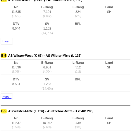
B 5
AS Landscheide (B 431) - AS Wilster-West (K 63)
Nr.
B-Rang
L-Rang
Land
11.535
7.191
324
SH
(3.527)
(4.802)
(223)
DTV
SV
BPL
8.044
1.182
(14,7%)
Infos...
B 5
AS Wilster-West (K 63) - AS Wilster-Mitte (L 136)
Nr.
B-Rang
L-Rang
Land
11.536
6.951
312
SH
(3.528)
(4.564)
(211)
DTV
SV
BPL
8.561
1.233
(14,4%)
Infos...
B 5
AS Wilster-Mitte (L 136) - AS Itzehoe-Mitte (B 204/B 206)
Nr.
B-Rang
L-Rang
Land
11.537
10.042
439
SH
(3.529)
(7.638)
(338)