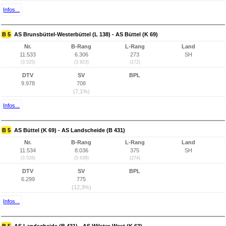
Infos...
B 5
AS Brunsbüttel-Westerbüttel (L 138) - AS Büttel (K 69)
Nr.
B-Rang
L-Rang
Land
11.533
6.306
273
SH
(3.525)
(3.923)
(172)
DTV
SV
BPL
9.978
708
(7,1%)
Infos...
B 5
AS Büttel (K 69) - AS Landscheide (B 431)
Nr.
B-Rang
L-Rang
Land
11.534
8.036
375
SH
(3.526)
(5.638)
(274)
DTV
SV
BPL
6.299
775
(12,3%)
Infos...