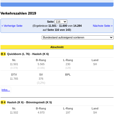
Verkehrszahlen 2019
Seite
< Vorherige Seite
(Ergebnisse
11.501
-
11.600
von
14.284
Nächste Seite >
auf
Seite 116 von 143
)
Abschnitt
B 4
Quickborn (L 76) - Hasloh (K 6)
Nr.
B-Rang
L-Rang
Land
11.501
5.565
230
SH
(3.374)
(3.191)
(129)
DTV
SV
BPL
11.765
376
(3,2%)
Infos...
B 4
Hasloh (K 6) - Bönningstedt (K 5)
Nr.
B-Rang
L-Rang
Land
11.502
4.970
197
SH