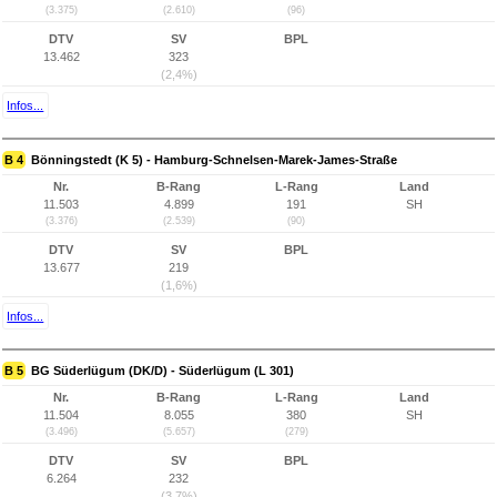
(3.375)
(2.610)
(96)
DTV
SV
BPL
13.462
323
(2,4%)
Infos...
B 4
Bönningstedt (K 5) - Hamburg-Schnelsen-Marek-James-Straße
Nr.
B-Rang
L-Rang
Land
11.503
4.899
191
SH
(3.376)
(2.539)
(90)
DTV
SV
BPL
13.677
219
(1,6%)
Infos...
B 5
BG Süderlügum (DK/D) - Süderlügum (L 301)
Nr.
B-Rang
L-Rang
Land
11.504
8.055
380
SH
(3.496)
(5.657)
(279)
DTV
SV
BPL
6.264
232
(3,7%)