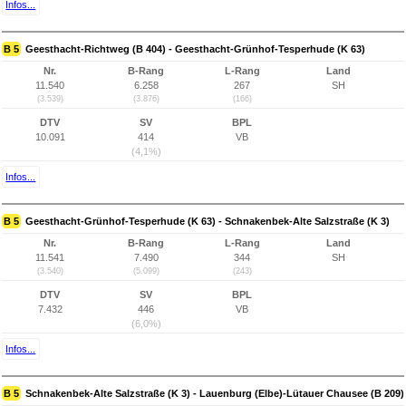
Infos...
B 5
Geesthacht-Richtweg (B 404) - Geesthacht-Grünhof-Tesperhude (K 63)
Nr.
B-Rang
L-Rang
Land
11.540
6.258
267
SH
(3.539)
(3.876)
(166)
DTV
SV
BPL
10.091
414
VB
(4,1%)
Infos...
B 5
Geesthacht-Grünhof-Tesperhude (K 63) - Schnakenbek-Alte Salzstraße (K 3)
Nr.
B-Rang
L-Rang
Land
11.541
7.490
344
SH
(3.540)
(5.099)
(243)
DTV
SV
BPL
7.432
446
VB
(6,0%)
Infos...
B 5
Schnakenbek-Alte Salzstraße (K 3) - Lauenburg (Elbe)-Lütauer Chausee (B 209)