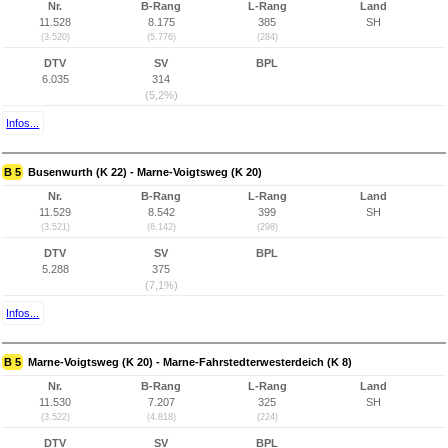
Nr.
B-Rang
L-Rang
Land
11.528
8.175
385
SH
(3.520)
(5.776)
(284)
DTV
SV
BPL
6.035
314
(5,2%)
Infos...
B 5
Busenwurth (K 22) - Marne-Voigtsweg (K 20)
Nr.
B-Rang
L-Rang
Land
11.529
8.542
399
SH
(3.521)
(6.142)
(298)
DTV
SV
BPL
5.288
375
(7,1%)
Infos...
B 5
Marne-Voigtsweg (K 20) - Marne-Fahrstedterwesterdeich (K 8)
Nr.
B-Rang
L-Rang
Land
11.530
7.207
325
SH
(3.522)
(4.818)
(224)
DTV
SV
BPL