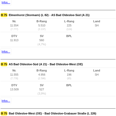
Infos...
B 75
Elmenhorst (Stormarn) (L 82) - AS Bad Oldesloe-Süd (A 21)
Nr.
B-Rang
L-Rang
Land
11.554
5.510
225
SH
(7.777)
(3.137)
(124)
DTV
SV
BPL
11.913
560
(4,7%)
Infos...
B 75
AS Bad Oldesloe-Süd (A 21) - Bad Oldesloe-West (OE)
Nr.
B-Rang
L-Rang
Land
11.555
4.956
196
SH
(7.778)
(2.596)
(95)
DTV
SV
BPL
13.509
527
(3,9%)
Infos...
B 75
Bad Oldesloe-West (OE) - Bad Oldesloe-Grabauer Straße (L 226)