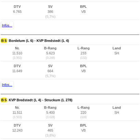
DTV
SV
BPL
6.765
386
VB
(5,7%)
Infos...
B 5
Bordelum (L 6) - KVP Bredstedt (L 4)
Nr.
B-Rang
L-Rang
Land
11.510
5.623
233
SH
(3.502)
(3.248)
(132)
DTV
SV
BPL
11.649
664
VB
(5,7%)
Infos...
B 5
KVP Bredstedt (L 4) - Struckum (L 278)
Nr.
B-Rang
L-Rang
Land
11.511
5.400
220
SH
(3.503)
(3.028)
(119)
DTV
SV
BPL
12.243
465
VB
(3,8%)