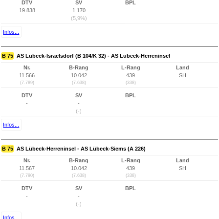
DTV
SV
BPL
19.838
1.170
(5,9%)
Infos...
B 75
AS Lübeck-Israelsdorf (B 104/K 32) - AS Lübeck-Herreninsel
Nr.
B-Rang
L-Rang
Land
11.566
10.042
439
SH
(7.789)
(7.638)
(338)
DTV
SV
BPL
-
-
(-)
Infos...
B 75
AS Lübeck-Herreninsel - AS Lübeck-Siems (A 226)
Nr.
B-Rang
L-Rang
Land
11.567
10.042
439
SH
(7.790)
(7.638)
(338)
DTV
SV
BPL
-
-
(-)
Infos...