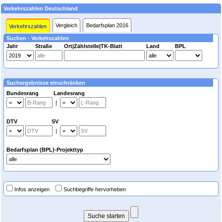
Verkehrszahlen Deutschland
Vergleich
Bedarfsplan 2016
Verkehrszahlen
Suchen - Verkehszahlen
Jahr
Straße
Ort|Zählstelle|TK-Blatt
Land
BPL
Suchergebnisse einschränken
Bundesrang Landesrang
|
DTV SV
|
Bedarfsplan (BPL)-Projekttyp
Infos anzeigen
Suchbegriffe hervorheben