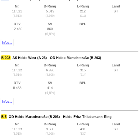
Nr.
B-Rang
L-Rang
Land
11.521
5.319
212
SH
(3.513)
(2.950)
(111)
DTV
SV
BPL
12.469
860
(6,9%)
Infos...
B 203
AS Heide West (A 23) - OD Heide-Marschstraße (B 203)
Nr.
B-Rang
L-Rang
Land
11.522
6.996
315
SH
(3.514)
(4.608)
(214)
DTV
SV
BPL
8.453
414
(4,9%)
Infos...
B 5
OD Heide-Marschstraße (B 203) - Heide-Fritz-Thiedemann-Ring
Nr.
B-Rang
L-Rang
Land
11.523
9.500
431
SH
(3.515)
(7.098)
(330)