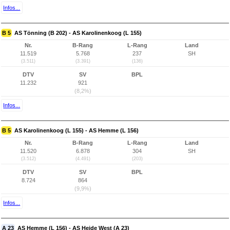
Infos...
B 5
AS Tönning (B 202) - AS Karolinenkoog (L 155)
Nr.
B-Rang
L-Rang
Land
11.519
5.768
237
SH
(3.511)
(3.391)
(136)
DTV
SV
BPL
11.232
921
(8,2%)
Infos...
B 5
AS Karolinenkoog (L 155) - AS Hemme (L 156)
Nr.
B-Rang
L-Rang
Land
11.520
6.878
304
SH
(3.512)
(4.491)
(203)
DTV
SV
BPL
8.724
864
(9,9%)
Infos...
A 23
AS Hemme (L 156) - AS Heide West (A 23)