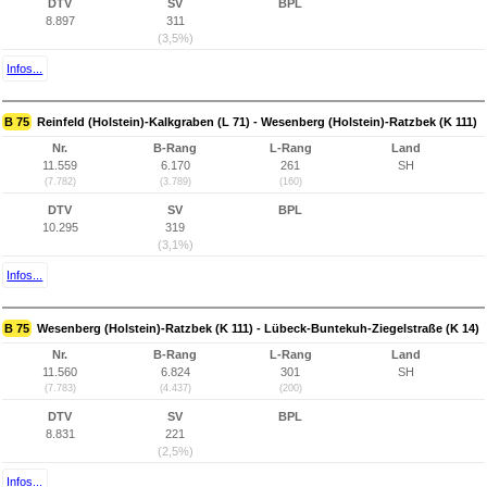
DTV
SV
BPL
8.897
311
(3,5%)
Infos...
B 75
Reinfeld (Holstein)-Kalkgraben (L 71) - Wesenberg (Holstein)-Ratzbek (K 111)
Nr.
B-Rang
L-Rang
Land
11.559
6.170
261
SH
(7.782)
(3.789)
(160)
DTV
SV
BPL
10.295
319
(3,1%)
Infos...
B 75
Wesenberg (Holstein)-Ratzbek (K 111) - Lübeck-Buntekuh-Ziegelstraße (K 14)
Nr.
B-Rang
L-Rang
Land
11.560
6.824
301
SH
(7.783)
(4.437)
(200)
DTV
SV
BPL
8.831
221
(2,5%)
Infos...