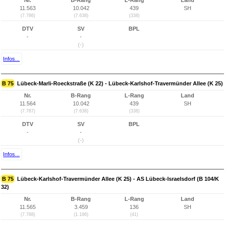
Nr.
B-Rang
L-Rang
Land
11.563
10.042
439
SH
(7.786)
(7.638)
(338)
DTV
SV
BPL
-
-
(-)
Infos...
B 75
Lübeck-Marli-Roeckstraße (K 22) - Lübeck-Karlshof-Travermünder Allee (K 25)
Nr.
B-Rang
L-Rang
Land
11.564
10.042
439
SH
(7.787)
(7.638)
(338)
DTV
SV
BPL
-
-
(-)
Infos...
B 75
Lübeck-Karlshof-Travermünder Allee (K 25) - AS Lübeck-Israelsdorf (B 104/K
32)
Nr.
B-Rang
L-Rang
Land
11.565
3.459
136
SH
(7.788)
(1.186)
(41)