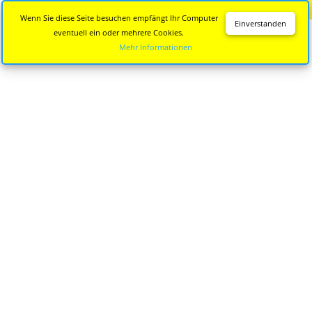
Diese Seite wird nicht mehr aktualisiert.
Zur neuen Seite
Wenn Sie diese Seite besuchen empfängt Ihr Computer
Einverstanden
eventuell ein oder mehrere Cookies.
Mehr Informationen