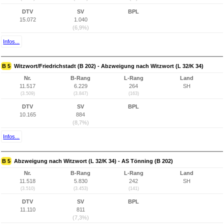
DTV
SV
BPL
15.072
1.040
(6,9%)
Infos...
B 5
Witzwort/Friedrichstadt (B 202) - Abzweigung nach Witzwort (L 32/K 34)
Nr.
B-Rang
L-Rang
Land
11.517
6.229
264
SH
(3.509)
(3.847)
(163)
DTV
SV
BPL
10.165
884
(8,7%)
Infos...
B 5
Abzweigung nach Witzwort (L 32/K 34) - AS Tönning (B 202)
Nr.
B-Rang
L-Rang
Land
11.518
5.830
242
SH
(3.510)
(3.453)
(141)
DTV
SV
BPL
11.110
811
(7,3%)