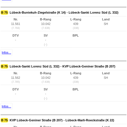
B 75
Lübeck-Buntekuh-Ziegelstraße (K 14) - Lübeck-Sankt Lorenz Süd (L 332)
Nr.
B-Rang
L-Rang
Land
11.561
10.042
439
SH
(7.784)
(7.638)
(338)
DTV
SV
BPL
-
-
(-)
Infos...
B 75
Lübeck-Sankt Lorenz Süd (L 332) - KVP Lübeck-Geniner Straße (B 207)
Nr.
B-Rang
L-Rang
Land
11.562
10.042
439
SH
(7.785)
(7.638)
(338)
DTV
SV
BPL
-
-
(-)
Infos...
B 75
KVP Lübeck-Geniner Straße (B 207) - Lübeck-Marli-Roeckstraße (K 22)