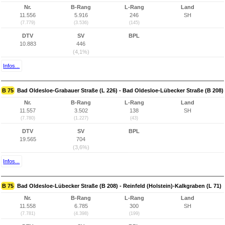
Nr.
B-Rang
L-Rang
Land
11.556
5.916
246
SH
(7.779)
(3.536)
(145)
DTV
SV
BPL
10.883
446
(4,1%)
Infos...
B 75
Bad Oldesloe-Grabauer Straße (L 226) - Bad Oldesloe-Lübecker Straße (B 208)
Nr.
B-Rang
L-Rang
Land
11.557
3.502
138
SH
(7.780)
(1.227)
(43)
DTV
SV
BPL
19.565
704
(3,6%)
Infos...
B 75
Bad Oldesloe-Lübecker Straße (B 208) - Reinfeld (Holstein)-Kalkgraben (L 71)
Nr.
B-Rang
L-Rang
Land
11.558
6.785
300
SH
(7.781)
(4.398)
(199)