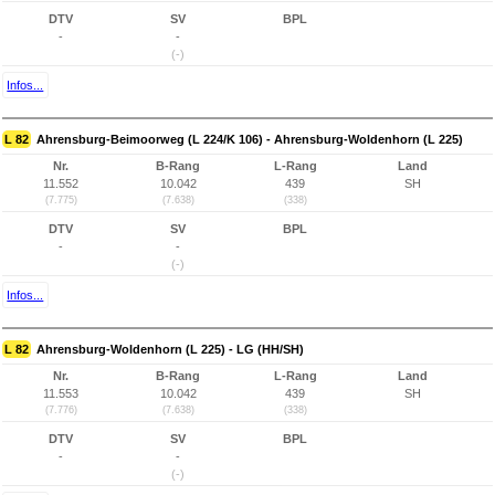
DTV
SV
BPL
-
-
(-)
Infos...
L 82
Ahrensburg-Beimoorweg (L 224/K 106) - Ahrensburg-Woldenhorn (L 225)
Nr.
B-Rang
L-Rang
Land
11.552
10.042
439
SH
(7.775)
(7.638)
(338)
DTV
SV
BPL
-
-
(-)
Infos...
L 82
Ahrensburg-Woldenhorn (L 225) - LG (HH/SH)
Nr.
B-Rang
L-Rang
Land
11.553
10.042
439
SH
(7.776)
(7.638)
(338)
DTV
SV
BPL
-
-
(-)