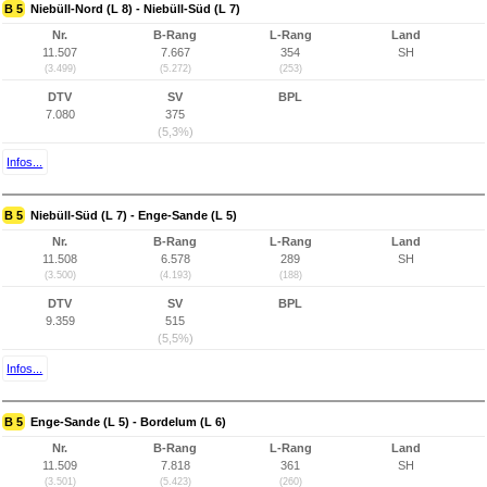
B 5
Niebüll-Nord (L 8) - Niebüll-Süd (L 7)
Nr.
B-Rang
L-Rang
Land
11.507
7.667
354
SH
(3.499)
(5.272)
(253)
DTV
SV
BPL
7.080
375
(5,3%)
Infos...
B 5
Niebüll-Süd (L 7) - Enge-Sande (L 5)
Nr.
B-Rang
L-Rang
Land
11.508
6.578
289
SH
(3.500)
(4.193)
(188)
DTV
SV
BPL
9.359
515
(5,5%)
Infos...
B 5
Enge-Sande (L 5) - Bordelum (L 6)
Nr.
B-Rang
L-Rang
Land
11.509
7.818
361
SH
(3.501)
(5.423)
(260)