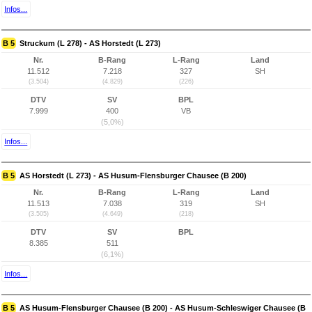
Infos...
B 5
Struckum (L 278) - AS Horstedt (L 273)
Nr.
B-Rang
L-Rang
Land
11.512
7.218
327
SH
(3.504)
(4.829)
(226)
DTV
SV
BPL
7.999
400
VB
(5,0%)
Infos...
B 5
AS Horstedt (L 273) - AS Husum-Flensburger Chausee (B 200)
Nr.
B-Rang
L-Rang
Land
11.513
7.038
319
SH
(3.505)
(4.649)
(218)
DTV
SV
BPL
8.385
511
(6,1%)
Infos...
B 5
AS Husum-Flensburger Chausee (B 200) - AS Husum-Schleswiger Chausee (B