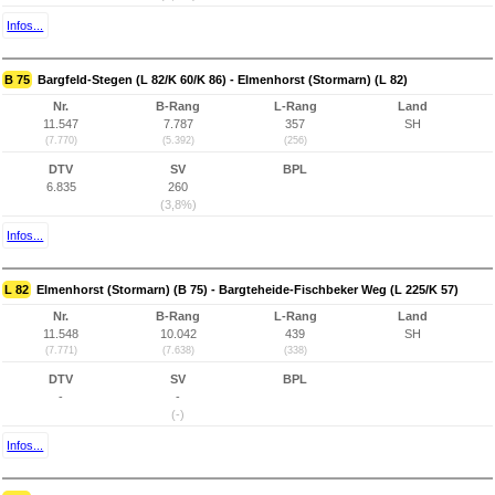
Infos...
B 75
Bargfeld-Stegen (L 82/K 60/K 86) - Elmenhorst (Stormarn) (L 82)
Nr.
B-Rang
L-Rang
Land
11.547
7.787
357
SH
(7.770)
(5.392)
(256)
DTV
SV
BPL
6.835
260
(3,8%)
Infos...
L 82
Elmenhorst (Stormarn) (B 75) - Bargteheide-Fischbeker Weg (L 225/K 57)
Nr.
B-Rang
L-Rang
Land
11.548
10.042
439
SH
(7.771)
(7.638)
(338)
DTV
SV
BPL
-
-
(-)
Infos...