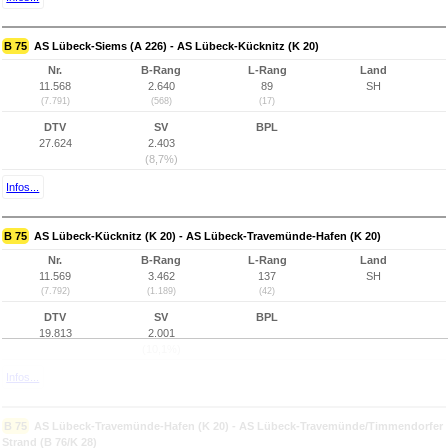
B 75
AS Lübeck-Siems (A 226) - AS Lübeck-Kücknitz (K 20)
Nr.
B-Rang
L-Rang
Land
11.568
2.640
89
SH
(7.791)
(568)
(17)
DTV
SV
BPL
27.624
2.403
(8,7%)
Infos...
B 75
AS Lübeck-Kücknitz (K 20) - AS Lübeck-Travemünde-Hafen (K 20)
Nr.
B-Rang
L-Rang
Land
11.569
3.462
137
SH
(7.792)
(1.189)
(42)
DTV
SV
BPL
19.813
2.001
(10,1%)
Infos...
B 75
AS Lübeck-Travemünde-Hafen (K 20) - AS Lübeck-Travemünde/Timmendorfer
Strand (B 76/K 28)