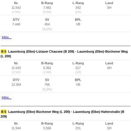
Nr.
B-Rang
L-Rang
Land
11.542
7.482
342
SH
(3.541)
(5.091)
(241)
DTV
SV
BPL
7.448
454
VB
(6,1%)
Infos...
B 5
Lauenburg (Elbe)-Lütauer Chausee (B 209) - Lauenburg (Elbe)-Büchener Weg
(L 200)
Nr.
B-Rang
L-Rang
Land
11.543
5.362
217
SH
(3.542)
(2.990)
(116)
DTV
SV
BPL
12.354
766
VB
(6,2%)
Infos...
B 5
Lauenburg (Elbe)-Büchener Weg (L 200) - Lauenburg (Elbe)-Hafenstraße (B
209)
Nr.
B-Rang
L-Rang
Land
11.544
5.566
231
SH