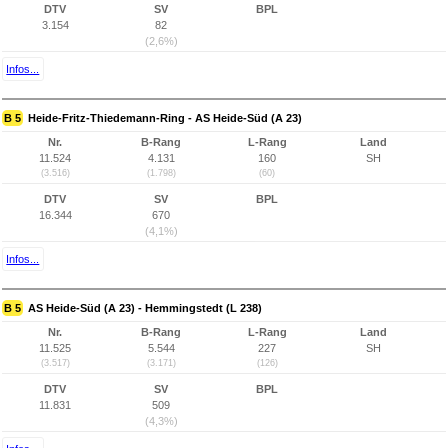
DTV
SV
BPL
3.154
82
(2,6%)
Infos...
B 5
Heide-Fritz-Thiedemann-Ring - AS Heide-Süd (A 23)
Nr.
B-Rang
L-Rang
Land
11.524
4.131
160
SH
(3.516)
(1.798)
(60)
DTV
SV
BPL
16.344
670
(4,1%)
Infos...
B 5
AS Heide-Süd (A 23) - Hemmingstedt (L 238)
Nr.
B-Rang
L-Rang
Land
11.525
5.544
227
SH
(3.517)
(3.171)
(126)
DTV
SV
BPL
11.831
509
(4,3%)