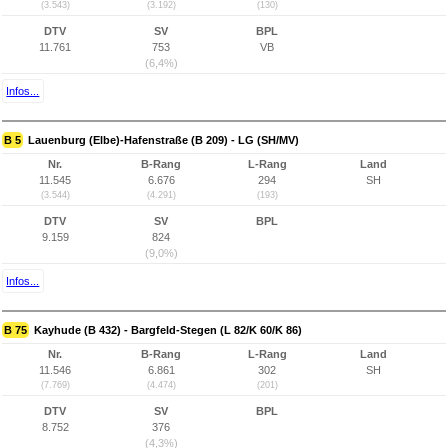
(3.543)
(3.192)
(130)
DTV
SV
BPL
11.761
753
VB
(6,4%)
Infos...
B 5
Lauenburg (Elbe)-Hafenstraße (B 209) - LG (SH/MV)
Nr.
B-Rang
L-Rang
Land
11.545
6.676
294
SH
(3.544)
(4.291)
(193)
DTV
SV
BPL
9.159
824
(9,0%)
Infos...
B 75
Kayhude (B 432) - Bargfeld-Stegen (L 82/K 60/K 86)
Nr.
B-Rang
L-Rang
Land
11.546
6.861
302
SH
(7.769)
(4.474)
(201)
DTV
SV
BPL
8.752
376
(4,3%)