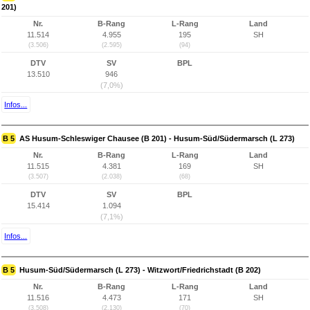
201)
Nr.
B-Rang
L-Rang
Land
11.514
4.955
195
SH
(3.506)
(2.595)
(94)
DTV
SV
BPL
13.510
946
(7,0%)
Infos...
B 5
AS Husum-Schleswiger Chausee (B 201) - Husum-Süd/Südermarsch (L 273)
Nr.
B-Rang
L-Rang
Land
11.515
4.381
169
SH
(3.507)
(2.038)
(68)
DTV
SV
BPL
15.414
1.094
(7,1%)
Infos...
B 5
Husum-Süd/Südermarsch (L 273) - Witzwort/Friedrichstadt (B 202)
Nr.
B-Rang
L-Rang
Land
11.516
4.473
171
SH
(3.508)
(2.130)
(70)