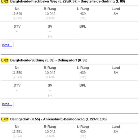
L 82
Bargteheide-Fischbeker Weg (L 225/K 57) - Bargteheide-Südring (L 89)
Nr.
B-Rang
L-Rang
Land
11.549
10.042
439
SH
(7.772)
(7.638)
(338)
DTV
SV
BPL
-
-
(-)
Infos...
L 82
Bargteheide-Südring (L 89) - Delingsdorf (K 55)
Nr.
B-Rang
L-Rang
Land
11.550
10.042
439
SH
(7.773)
(7.638)
(338)
DTV
SV
BPL
-
-
(-)
Infos...
L 82
Delingsdorf (K 55) - Ahrensburg-Beimoorweg (L 224/K 106)
Nr.
B-Rang
L-Rang
Land
11.551
10.042
439
SH
(7.774)
(7.638)
(338)