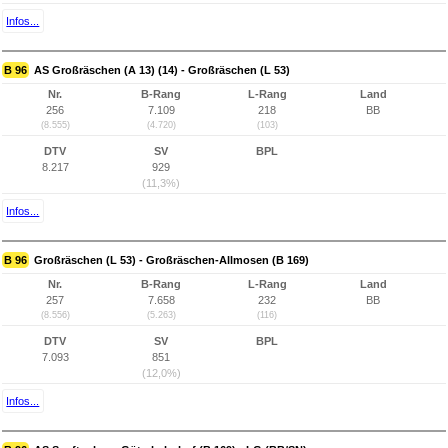
Infos...
B 96
AS Großräschen (A 13) (14) - Großräschen (L 53)
Nr.
B-Rang
L-Rang
Land
256
7.109
218
BB
(8.555)
(4.720)
(103)
DTV
SV
BPL
8.217
929
(11,3%)
Infos...
B 96
Großräschen (L 53) - Großräschen-Allmosen (B 169)
Nr.
B-Rang
L-Rang
Land
257
7.658
232
BB
(8.556)
(5.263)
(116)
DTV
SV
BPL
7.093
851
(12,0%)
Infos...