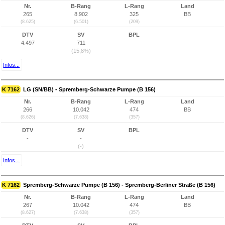
Nr.
B-Rang
L-Rang
Land
265
8.902
325
BB
(8.625)
(6.501)
(209)
DTV
SV
BPL
4.497
711
(15,8%)
Infos...
K 7162
LG (SN/BB) - Spremberg-Schwarze Pumpe (B 156)
Nr.
B-Rang
L-Rang
Land
266
10.042
474
BB
(8.626)
(7.638)
(357)
DTV
SV
BPL
-
-
(-)
Infos...
K 7162
Spremberg-Schwarze Pumpe (B 156) - Spremberg-Berliner Straße (B 156)
Nr.
B-Rang
L-Rang
Land
267
10.042
474
BB
(8.627)
(7.638)
(357)