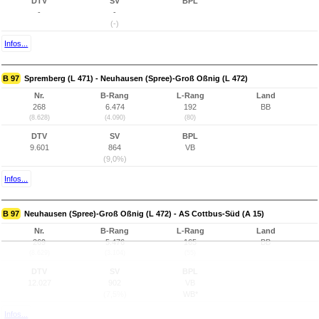
DTV
SV
BPL
-
-
(-)
Infos...
B 97
Spremberg (L 471) - Neuhausen (Spree)-Groß Oßnig (L 472)
Nr.
B-Rang
L-Rang
Land
268
6.474
192
BB
(8.628)
(4.090)
(80)
DTV
SV
BPL
9.601
864
VB
(9,0%)
Infos...
B 97
Neuhausen (Spree)-Groß Oßnig (L 472) - AS Cottbus-Süd (A 15)
Nr.
B-Rang
L-Rang
Land
269
5.476
165
BB
(8.629)
(3.104)
(55)
DTV
SV
BPL
12.027
902
VB
(7,5%)
WB*
Infos...