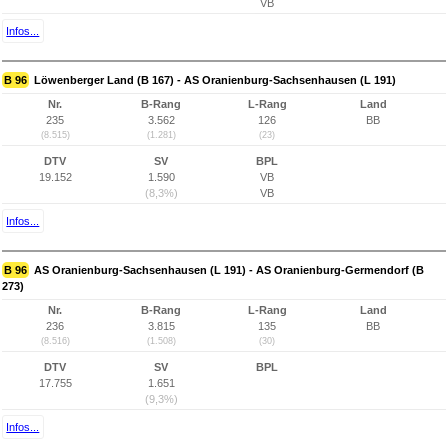
VB
Infos...
B 96
Löwenberger Land (B 167) - AS Oranienburg-Sachsenhausen (L 191)
Nr.
B-Rang
L-Rang
Land
235
3.562
126
BB
(8.515)
(1.281)
(23)
DTV
SV
BPL
19.152
1.590
VB
(8,3%)
VB
Infos...
B 96
AS Oranienburg-Sachsenhausen (L 191) - AS Oranienburg-Germendorf (B
273)
Nr.
B-Rang
L-Rang
Land
236
3.815
135
BB
(8.516)
(1.508)
(30)
DTV
SV
BPL
17.755
1.651
(9,3%)
Infos...