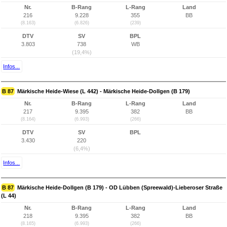
Nr.
B-Rang
L-Rang
Land
216
9.228
355
BB
(8.163)
(6.826)
(239)
DTV
SV
BPL
3.803
738
WB
(19,4%)
Infos...
B 87
Märkische Heide-Wiese (L 442) - Märkische Heide-Dollgen (B 179)
Nr.
B-Rang
L-Rang
Land
217
9.395
382
BB
(8.164)
(6.993)
(266)
DTV
SV
BPL
3.430
220
(6,4%)
Infos...
B 87
Märkische Heide-Dollgen (B 179) - OD Lübben (Spreewald)-Lieberoser Straße
(L 44)
Nr.
B-Rang
L-Rang
Land
218
9.395
382
BB
(8.165)
(6.993)
(266)