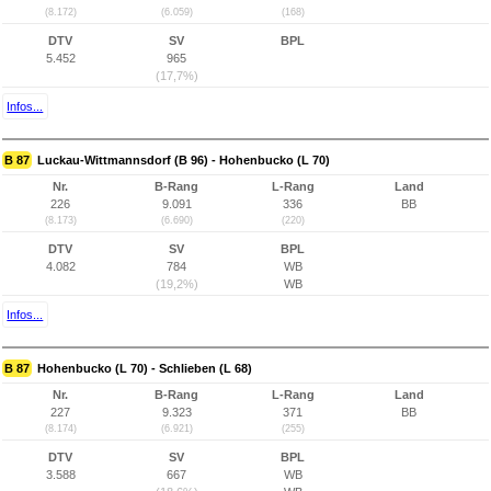
(8.172)
(6.059)
(168)
DTV
SV
BPL
5.452
965
(17,7%)
Infos...
B 87
Luckau-Wittmannsdorf (B 96) - Hohenbucko (L 70)
Nr.
B-Rang
L-Rang
Land
226
9.091
336
BB
(8.173)
(6.690)
(220)
DTV
SV
BPL
4.082
784
WB
(19,2%)
WB
Infos...
B 87
Hohenbucko (L 70) - Schlieben (L 68)
Nr.
B-Rang
L-Rang
Land
227
9.323
371
BB
(8.174)
(6.921)
(255)
DTV
SV
BPL
3.588
667
WB