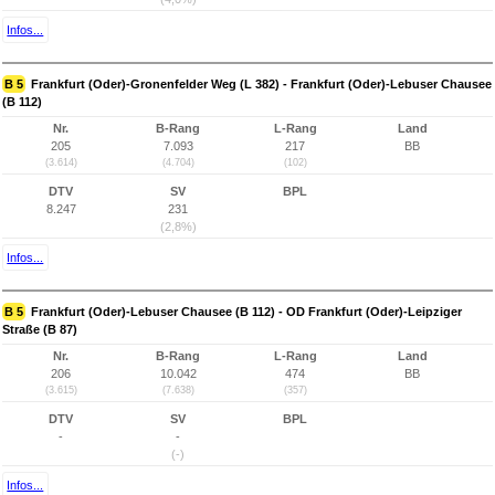
Infos...
B 5
Frankfurt (Oder)-Gronenfelder Weg (L 382) - Frankfurt (Oder)-Lebuser Chausee
(B 112)
Nr.
B-Rang
L-Rang
Land
205
7.093
217
BB
(3.614)
(4.704)
(102)
DTV
SV
BPL
8.247
231
(2,8%)
Infos...
B 5
Frankfurt (Oder)-Lebuser Chausee (B 112) - OD Frankfurt (Oder)-Leipziger
Straße (B 87)
Nr.
B-Rang
L-Rang
Land
206
10.042
474
BB
(3.615)
(7.638)
(357)
DTV
SV
BPL
-
-
(-)
Infos...