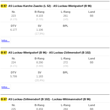
B 87
AS Luckau-Karche-Zaacko (L 52) - AS Luckau-Wierigsdorf (B 96)
Nr.
B-Rang
L-Rang
Land
223
8.103
261
BB
(8.170)
(5.705)
(145)
DTV
SV
BPL
6.177
1.106
(17,9%)
Infos...
B 87
AS Luckau-Wierigsdorf (B 96) - AS Luckau-Zöllmersdorf (B 102)
Nr.
B-Rang
L-Rang
Land
224
8.290
272
BB
(8.171)
(5.890)
(156)
DTV
SV
BPL
5.799
1.183
(20,4%)
Infos...
B 87
AS Luckau-Zöllmersdorf (B 102) - Luckau-Wittmannsdorf (B 96)
Nr.
B-Rang
L-Rang
Land
225
8.459
284
BB