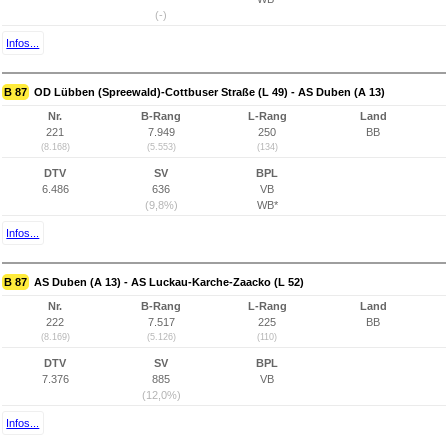
(-)
Infos...
B 87
OD Lübben (Spreewald)-Cottbuser Straße (L 49) - AS Duben (A 13)
Nr.
B-Rang
L-Rang
Land
221
7.949
250
BB
(8.168)
(5.553)
(134)
DTV
SV
BPL
6.486
636
VB
(9,8%)
WB*
Infos...
B 87
AS Duben (A 13) - AS Luckau-Karche-Zaacko (L 52)
Nr.
B-Rang
L-Rang
Land
222
7.517
225
BB
(8.169)
(5.126)
(110)
DTV
SV
BPL
7.376
885
VB
(12,0%)
Infos...