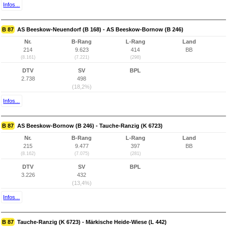
Infos...
B 87
AS Beeskow-Neuendorf (B 168) - AS Beeskow-Bornow (B 246)
Nr.
B-Rang
L-Rang
Land
214
9.623
414
BB
(8.161)
(7.221)
(298)
DTV
SV
BPL
2.738
498
(18,2%)
Infos...
B 87
AS Beeskow-Bornow (B 246) - Tauche-Ranzig (K 6723)
Nr.
B-Rang
L-Rang
Land
215
9.477
397
BB
(8.162)
(7.075)
(281)
DTV
SV
BPL
3.226
432
(13,4%)
Infos...
B 87
Tauche-Ranzig (K 6723) - Märkische Heide-Wiese (L 442)