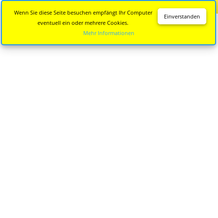
Diese Seite wird nicht mehr aktualisiert.
Zur neuen Seite
Wenn Sie diese Seite besuchen empfängt Ihr Computer
Einverstanden
eventuell ein oder mehrere Cookies.
Mehr Informationen