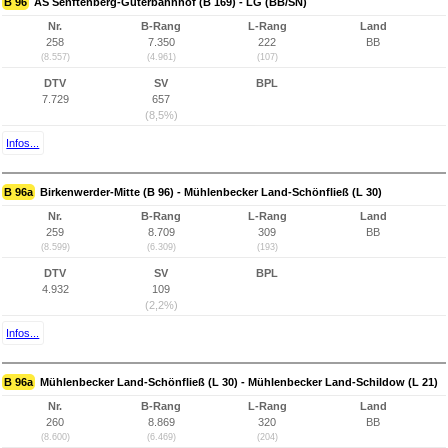
B 96
AS Senftenberg-Güterbahnhof (B 169) - LG (BB/SN)
Nr.
B-Rang
L-Rang
Land
258
7.350
222
BB
(8.557)
(4.961)
(107)
DTV
SV
BPL
7.729
657
(8,5%)
Infos...
B 96a
Birkenwerder-Mitte (B 96) - Mühlenbecker Land-Schönfließ (L 30)
Nr.
B-Rang
L-Rang
Land
259
8.709
309
BB
(8.599)
(6.309)
(193)
DTV
SV
BPL
4.932
109
(2,2%)
Infos...
B 96a
Mühlenbecker Land-Schönfließ (L 30) - Mühlenbecker Land-Schildow (L 21)
Nr.
B-Rang
L-Rang
Land
260
8.869
320
BB
(8.600)
(6.469)
(204)