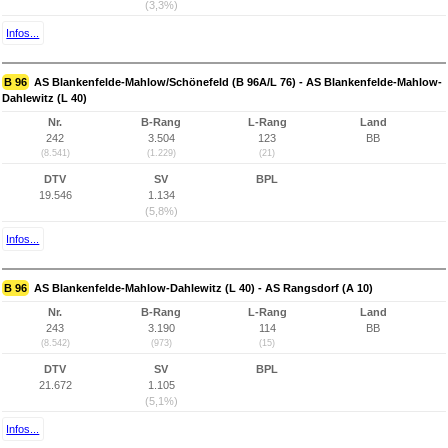
(3,3%)
Infos...
B 96
AS Blankenfelde-Mahlow/Schönefeld (B 96A/L 76) - AS Blankenfelde-Mahlow-
Dahlewitz (L 40)
Nr.
B-Rang
L-Rang
Land
242
3.504
123
BB
(8.541)
(1.229)
(21)
DTV
SV
BPL
19.546
1.134
(5,8%)
Infos...
B 96
AS Blankenfelde-Mahlow-Dahlewitz (L 40) - AS Rangsdorf (A 10)
Nr.
B-Rang
L-Rang
Land
243
3.190
114
BB
(8.542)
(973)
(15)
DTV
SV
BPL
21.672
1.105
(5,1%)
Infos...