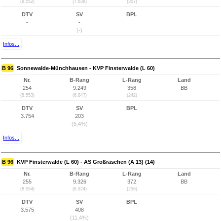
(8.552)
(7.638)
(357)
DTV
SV
BPL
-
-
(-)
Infos...
B 96
Sonnewalde-Münchhausen - KVP Finsterwalde (L 60)
Nr.
B-Rang
L-Rang
Land
254
9.249
358
BB
(8.553)
(6.847)
(242)
DTV
SV
BPL
3.754
203
(5,4%)
Infos...
B 96
KVP Finsterwalde (L 60) - AS Großräschen (A 13) (14)
Nr.
B-Rang
L-Rang
Land
255
9.326
372
BB
(8.554)
(6.924)
(256)
DTV
SV
BPL
3.575
408
(11,4%)