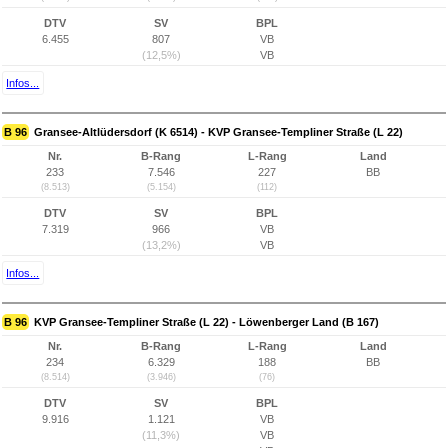
DTV
SV
BPL
6.455
807
VB
(12,5%)
VB
Infos...
B 96
Gransee-Altlüdersdorf (K 6514) - KVP Gransee-Templiner Straße (L 22)
Nr.
B-Rang
L-Rang
Land
233
7.546
227
BB
(8.513)
(5.154)
(112)
DTV
SV
BPL
7.319
966
VB
(13,2%)
VB
Infos...
B 96
KVP Gransee-Templiner Straße (L 22) - Löwenberger Land (B 167)
Nr.
B-Rang
L-Rang
Land
234
6.329
188
BB
(8.514)
(3.946)
(76)
DTV
SV
BPL
9.916
1.121
VB
(11,3%)
VB