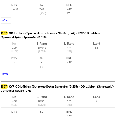
DTV
SV
BPL
3.430
220
WB*
(6,4%)
WB
Infos...
B 87
OD Lübben (Spreewald)-Lieberoser Straße (L 44) - KVP OD Lübben
(Spreewald)-Am Spreeufer (B 115)
Nr.
B-Rang
L-Rang
Land
219
10.042
474
BB
(8.166)
(7.638)
(357)
DTV
SV
BPL
-
-
WB*
(-)
Infos...
B 87
KVP OD Lübben (Spreewald)-Am Spreeufer (B 115) - OD Lübben (Spreewald)-
Cottbuser Straße (L 49)
Nr.
B-Rang
L-Rang
Land
220
10.042
474
BB
(8.167)
(7.638)
(357)
DTV
SV
BPL
-
-
WB*