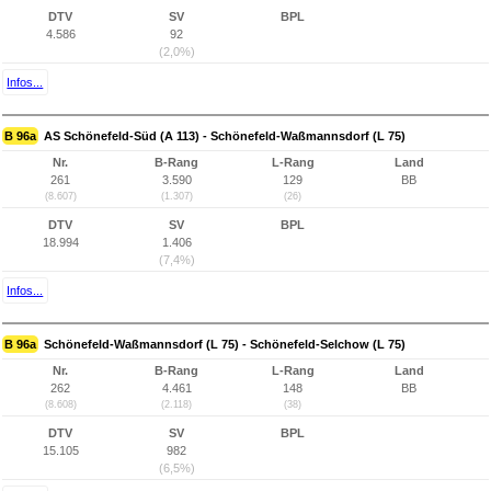
DTV
SV
BPL
4.586
92
(2,0%)
Infos...
B 96a
AS Schönefeld-Süd (A 113) - Schönefeld-Waßmannsdorf (L 75)
Nr.
B-Rang
L-Rang
Land
261
3.590
129
BB
(8.607)
(1.307)
(26)
DTV
SV
BPL
18.994
1.406
(7,4%)
Infos...
B 96a
Schönefeld-Waßmannsdorf (L 75) - Schönefeld-Selchow (L 75)
Nr.
B-Rang
L-Rang
Land
262
4.461
148
BB
(8.608)
(2.118)
(38)
DTV
SV
BPL
15.105
982
(6,5%)