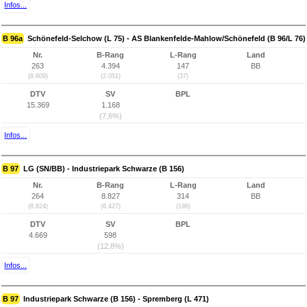
Infos...
B 96a
Schönefeld-Selchow (L 75) - AS Blankenfelde-Mahlow/Schönefeld (B 96/L 76)
Nr.
B-Rang
L-Rang
Land
263
4.394
147
BB
(8.609)
(2.051)
(37)
DTV
SV
BPL
15.369
1.168
(7,6%)
Infos...
B 97
LG (SN/BB) - Industriepark Schwarze (B 156)
Nr.
B-Rang
L-Rang
Land
264
8.827
314
BB
(8.624)
(6.427)
(198)
DTV
SV
BPL
4.669
598
(12,8%)
Infos...
B 97
Industriepark Schwarze (B 156) - Spremberg (L 471)