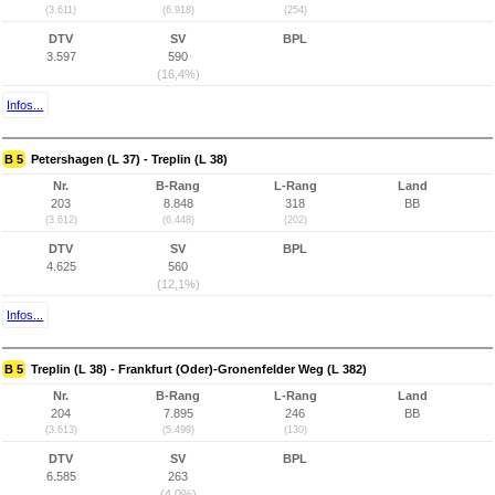
(3.611)
(6.918)
(254)
DTV
SV
BPL
3.597
590
(16,4%)
Infos...
B 5
Petershagen (L 37) - Treplin (L 38)
Nr.
B-Rang
L-Rang
Land
203
8.848
318
BB
(3.612)
(6.448)
(202)
DTV
SV
BPL
4.625
560
(12,1%)
Infos...
B 5
Treplin (L 38) - Frankfurt (Oder)-Gronenfelder Weg (L 382)
Nr.
B-Rang
L-Rang
Land
204
7.895
246
BB
(3.613)
(5.499)
(130)
DTV
SV
BPL
6.585
263
(4,0%)