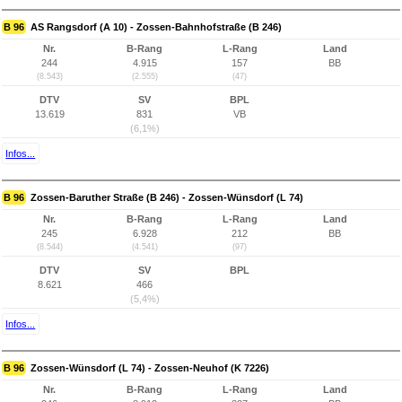
B 96
AS Rangsdorf (A 10) - Zossen-Bahnhofstraße (B 246)
Nr.
B-Rang
L-Rang
Land
244
4.915
157
BB
(8.543)
(2.555)
(47)
DTV
SV
BPL
13.619
831
VB
(6,1%)
Infos...
B 96
Zossen-Baruther Straße (B 246) - Zossen-Wünsdorf (L 74)
Nr.
B-Rang
L-Rang
Land
245
6.928
212
BB
(8.544)
(4.541)
(97)
DTV
SV
BPL
8.621
466
(5,4%)
Infos...
B 96
Zossen-Wünsdorf (L 74) - Zossen-Neuhof (K 7226)
Nr.
B-Rang
L-Rang
Land