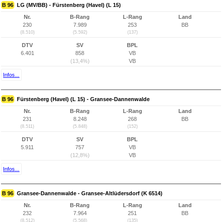
B 96
LG (MV/BB) - Fürstenberg (Havel) (L 15)
Nr.
B-Rang
L-Rang
Land
230
7.989
253
BB
(8.510)
(5.592)
(137)
DTV
SV
BPL
6.401
858
VB
(13,4%)
VB
Infos...
B 96
Fürstenberg (Havel) (L 15) - Gransee-Dannenwalde
Nr.
B-Rang
L-Rang
Land
231
8.248
268
BB
(8.511)
(5.848)
(152)
DTV
SV
BPL
5.911
757
VB
(12,8%)
VB
Infos...
B 96
Gransee-Dannenwalde - Gransee-Altlüdersdorf (K 6514)
Nr.
B-Rang
L-Rang
Land
232
7.964
251
BB
(8.512)
(5.568)
(135)