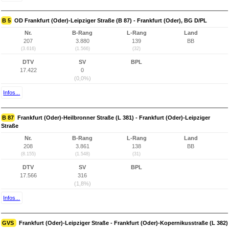
B 5
OD Frankfurt (Oder)-Leipziger Straße (B 87) - Frankfurt (Oder), BG D/PL
Nr.
B-Rang
L-Rang
Land
207
3.880
139
BB
(3.616)
(1.566)
(32)
DTV
SV
BPL
17.422
0
(0,0%)
Infos...
B 87
Frankfurt (Oder)-Heilbronner Straße (L 381) - Frankfurt (Oder)-Leipziger
Straße
Nr.
B-Rang
L-Rang
Land
208
3.861
138
BB
(8.155)
(1.548)
(31)
DTV
SV
BPL
17.566
316
(1,8%)
Infos...
GVS
Frankfurt (Oder)-Leipziger Straße - Frankfurt (Oder)-Kopernikusstraße (L 382)