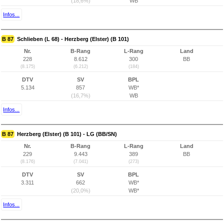
(18,6%)
WB
Infos...
B 87
Schlieben (L 68) - Herzberg (Elster) (B 101)
Nr.
B-Rang
L-Rang
Land
228
8.612
300
BB
(8.175)
(6.212)
(184)
DTV
SV
BPL
5.134
857
WB*
(16,7%)
WB
Infos...
B 87
Herzberg (Elster) (B 101) - LG (BB/SN)
Nr.
B-Rang
L-Rang
Land
229
9.443
389
BB
(8.176)
(7.041)
(273)
DTV
SV
BPL
3.311
662
WB*
(20,0%)
WB*
Infos...