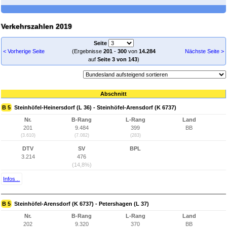
Verkehrszahlen 2019
Seite
< Vorherige Seite
(Ergebnisse
201
-
300
von
14.284
Nächste Seite >
auf
Seite 3 von 143
)
Abschnitt
B 5
Steinhöfel-Heinersdorf (L 36) - Steinhöfel-Arensdorf (K 6737)
Nr.
B-Rang
L-Rang
Land
201
9.484
399
BB
(3.610)
(7.082)
(283)
DTV
SV
BPL
3.214
476
(14,8%)
Infos...
B 5
Steinhöfel-Arensdorf (K 6737) - Petershagen (L 37)
Nr.
B-Rang
L-Rang
Land
202
9.320
370
BB