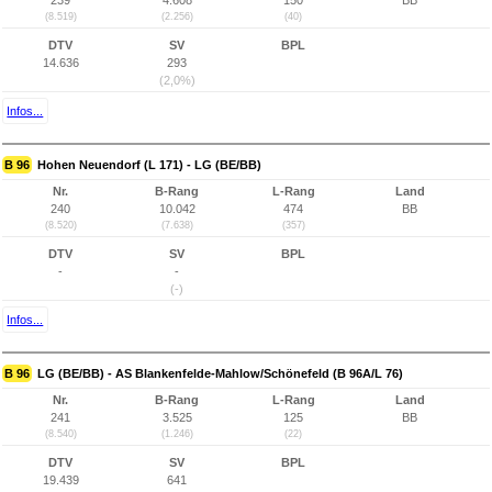
239
4.608
150
BB
(8.519)
(2.256)
(40)
DTV
SV
BPL
14.636
293
(2,0%)
Infos...
B 96
Hohen Neuendorf (L 171) - LG (BE/BB)
Nr.
B-Rang
L-Rang
Land
240
10.042
474
BB
(8.520)
(7.638)
(357)
DTV
SV
BPL
-
-
(-)
Infos...
B 96
LG (BE/BB) - AS Blankenfelde-Mahlow/Schönefeld (B 96A/L 76)
Nr.
B-Rang
L-Rang
Land
241
3.525
125
BB
(8.540)
(1.246)
(22)
DTV
SV
BPL
19.439
641