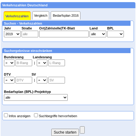
Verkehrszahlen Deutschland
Vergleich
Bedarfsplan 2016
Verkehrszahlen
Suchen - Verkehszahlen
Jahr
Straße
Ort|Zählstelle|TK-Blatt
Land
BPL
Suchergebnisse einschränken
Bundesrang Landesrang
|
DTV SV
|
Bedarfsplan (BPL)-Projekttyp
Infos anzeigen
Suchbegriffe hervorheben