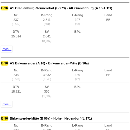
B 96
AS Oranienburg-Germendorf (B 273) - AK Oranienburg (A 10/A 111)
Nr.
B-Rang
L-Rang
Land
237
2.811
107
BB
(8.517)
(684)
(13)
DTV
SV
BPL
25.514
2.041
(8,0%)
Infos...
B 96
AS Birkenwerder (A 10) - Birkenwerder-Mitte (B 96a)
Nr.
B-Rang
L-Rang
Land
238
3.632
130
BB
(8.518)
(1.346)
(27)
DTV
SV
BPL
18.721
356
(1,9%)
Infos...
B 96
Birkenwerder-Mitte (B 96a) - Hohen Neuendorf (L 171)
Nr.
B-Rang
L-Rang
Land