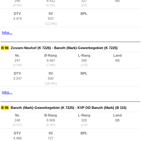
246
8.912
327
BB
(8.545)
(6.511)
(211)
DTV
SV
BPL
4.474
537
(12,0%)
Infos...
B 96
Zossen-Neuhof (K 7226) - Baruth (Mark)-Gewerbegebiet (K 7225)
Nr.
B-Rang
L-Rang
Land
247
9.467
395
BB
(8.546)
(7.065)
(279)
DTV
SV
BPL
3.247
500
(15,4%)
Infos...
B 96
Baruth (Mark)-Gewerbegebiet (K 7225) - KVP OD Baruth (Mark) (B 115)
Nr.
B-Rang
L-Rang
Land
248
8.906
326
BB
(8.547)
(6.505)
(210)
DTV
SV
BPL
4.486
727