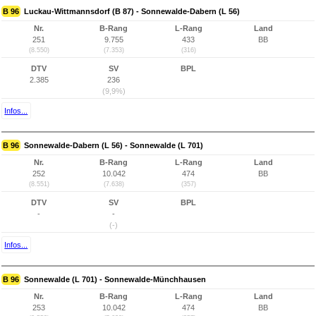
B 96
Luckau-Wittmannsdorf (B 87) - Sonnewalde-Dabern (L 56)
Nr.
B-Rang
L-Rang
Land
251
9.755
433
BB
(8.550)
(7.353)
(316)
DTV
SV
BPL
2.385
236
(9,9%)
Infos...
B 96
Sonnewalde-Dabern (L 56) - Sonnewalde (L 701)
Nr.
B-Rang
L-Rang
Land
252
10.042
474
BB
(8.551)
(7.638)
(357)
DTV
SV
BPL
-
-
(-)
Infos...
B 96
Sonnewalde (L 701) - Sonnewalde-Münchhausen
Nr.
B-Rang
L-Rang
Land
253
10.042
474
BB