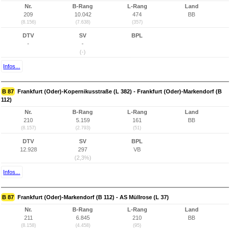
Nr.
B-Rang
L-Rang
Land
209
10.042
474
BB
(8.156)
(7.638)
(357)
DTV
SV
BPL
-
-
(-)
Infos...
B 87
Frankfurt (Oder)-Kopernikusstraße (L 382) - Frankfurt (Oder)-Markendorf (B
112)
Nr.
B-Rang
L-Rang
Land
210
5.159
161
BB
(8.157)
(2.793)
(51)
DTV
SV
BPL
12.928
297
VB
(2,3%)
Infos...
B 87
Frankfurt (Oder)-Markendorf (B 112) - AS Müllrose (L 37)
Nr.
B-Rang
L-Rang
Land
211
6.845
210
BB
(8.158)
(4.458)
(95)