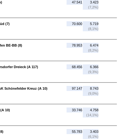
b)
47.541
3.423
(7,2%)
üd (7)
70.600
5.719
(8,1%)
fen BE-BB (8)
78.953
6.474
(8,2%)
sdorfer Dreieck (A 117)
68.456
6.366
(9,3%)
 AK Schönefelder Kreuz (A 10)
97.147
8.743
(9,0%)
(A 10)
33.746
4.758
(14,1%)
(8)
55.783
3.403
(6,1%)