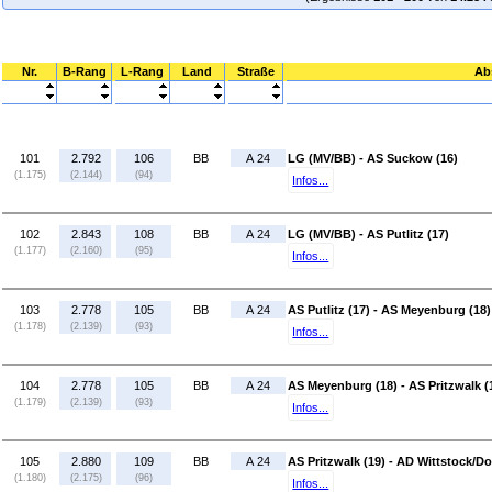
Nr.
B-Rang
L-Rang
Land
Straße
Ab
101
2.792
106
BB
A 24
LG (MV/BB) - AS Suckow (16)
(1.175)
(2.144)
(94)
Infos...
102
2.843
108
BB
A 24
LG (MV/BB) - AS Putlitz (17)
(1.177)
(2.160)
(95)
Infos...
103
2.778
105
BB
A 24
AS Putlitz (17) - AS Meyenburg (18)
(1.178)
(2.139)
(93)
Infos...
104
2.778
105
BB
A 24
AS Meyenburg (18) - AS Pritzwalk (
(1.179)
(2.139)
(93)
Infos...
105
2.880
109
BB
A 24
AS Pritzwalk (19) - AD Wittstock/Do
(1.180)
(2.175)
(96)
Infos...