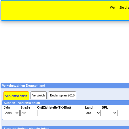
Wenn Sie die
Verkehrszahlen Deutschland
Vergleich
Bedarfsplan 2016
Verkehrszahlen
Suchen - Verkehszahlen
Jahr
Straße
Ort|Zählstelle|TK-Blatt
Land
BPL
Suchergebnisse einschränken