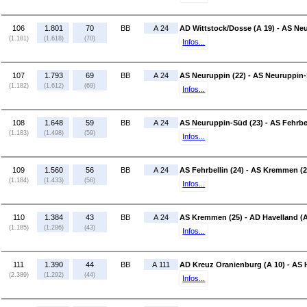
106
1.801
70
BB
A 24
AD Wittstock/Dosse (A 19) - AS Neu
(1.181)
(1.618)
(70)
Infos...
107
1.793
69
BB
A 24
AS Neuruppin (22) - AS Neuruppin-
(1.182)
(1.612)
(69)
Infos...
108
1.648
59
BB
A 24
AS Neuruppin-Süd (23) - AS Fehrbel
(1.183)
(1.498)
(59)
Infos...
109
1.560
56
BB
A 24
AS Fehrbellin (24) - AS Kremmen (2
(1.184)
(1.433)
(56)
Infos...
110
1.384
43
BB
A 24
AS Kremmen (25) - AD Havelland (A
(1.185)
(1.286)
(43)
Infos...
111
1.390
44
BB
A 111
AD Kreuz Oranienburg (A 10) - AS 
(2.389)
(1.292)
(44)
Infos...