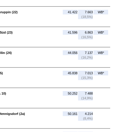
ruppin (22)
41.422
7.663
WB*
(18,5%)
Süd (23)
41.596
6.863
WB*
(16,5%)
lin (24)
44.056
7.137
WB*
(16,2%)
5)
45.838
7.013
WB*
(15,3%)
 10)
50.252
7.488
(14,9%)
Hennigsdorf (2a)
50.161
4.214
(8,4%)