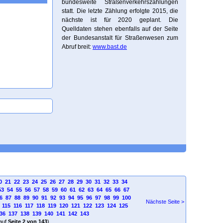
bundesweite Straßenverkehrszählungen
statt. Die letzte Zählung erfolgte 2015, die
nächste ist für 2020 geplant. Die
Quelldaten stehen ebenfalls auf der Seite
der Bundesanstalt für Straßenwesen zum
Abruf breit:
www.bast.de
0
21
22
23
24
25
26
27
28
29
30
31
32
33
34
53
54
55
56
57
58
59
60
61
62
63
64
65
66
67
6
87
88
89
90
91
92
93
94
95
96
97
98
99
100
Nächste Seite >
115
116
117
118
119
120
121
122
123
124
125
36
137
138
139
140
141
142
143
auf
Seite 2 von 143
)