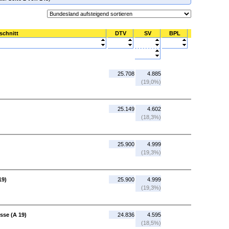
schnitt
DTV
SV
BPL
25.708
4.885
(19,0%)
25.149
4.602
(18,3%)
25.900
4.999
(19,3%)
19)
25.900
4.999
(19,3%)
sse (A 19)
24.836
4.595
(18,5%)