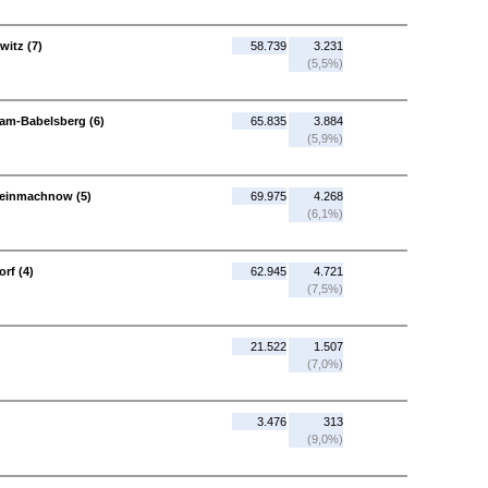
itz (7)
58.739
3.231
(5,5%)
dam-Babelsberg (6)
65.835
3.884
(5,9%)
leinmachnow (5)
69.975
4.268
(6,1%)
rf (4)
62.945
4.721
(7,5%)
21.522
1.507
(7,0%)
3.476
313
(9,0%)