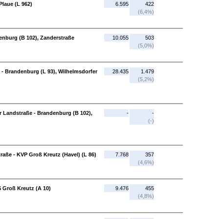
Plaue (L 962)
6.595
422
(6,4%)
enburg (B 102), Zanderstraße
10.055
503
(5,0%)
 - Brandenburg (L 93), Wilhelmsdorfer
28.435
1.479
(5,2%)
r Landstraße - Brandenburg (B 102),
-
-
(-)
raße - KVP Groß Kreutz (Havel) (L 86)
7.768
357
(4,6%)
S Groß Kreutz (A 10)
9.476
455
(4,8%)