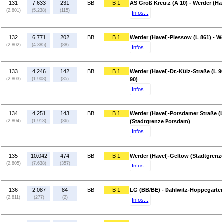
131
7.633
231
BB
B 1
AS Groß Kreutz (A 10) - Werder (Ha
(2.801)
(5.238)
(115)
Infos...
132
6.771
202
BB
B 1
Werder (Havel)-Plessow (L 861) - We
(2.802)
(4.385)
(88)
Infos...
133
4.246
142
BB
B 1
Werder (Havel)-Dr.-Külz-Straße (L 9
(2.803)
(1.908)
(35)
90)
Infos...
134
4.251
143
BB
B 1
Werder (Havel)-Potsdamer Straße (L
(2.804)
(1.913)
(36)
(Stadtgrenze Potsdam)
Infos...
135
10.042
474
BB
B 1
Werder (Havel)-Geltow (Stadtgrenz
(2.805)
(7.638)
(357)
Infos...
136
2.087
84
BB
B 1
LG (BB/BE) - Dahlwitz-Hoppegarten
(2.811)
(277)
(2)
Infos...