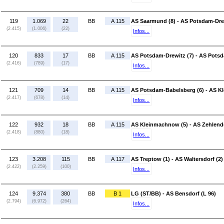
119
1.069
22
BB
A 115
AS Saarmund (8) - AS Potsdam-Drew
(2.415)
(1.006)
(22)
Infos...
120
833
17
BB
A 115
AS Potsdam-Drewitz (7) - AS Pots
(2.416)
(789)
(17)
Infos...
121
709
14
BB
A 115
AS Potsdam-Babelsberg (6) - AS K
(2.417)
(678)
(14)
Infos...
122
932
18
BB
A 115
AS Kleinmachnow (5) - AS Zehlendo
(2.418)
(880)
(18)
Infos...
123
3.208
115
BB
A 117
AS Treptow (1) - AS Waltersdorf (2)
(2.422)
(2.259)
(100)
Infos...
124
9.374
380
BB
B 1
LG (ST/BB) - AS Bensdorf (L 96)
(2.794)
(6.972)
(264)
Infos...