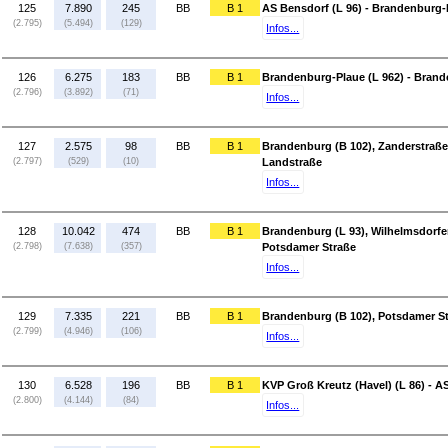
125
7.890
245
BB
B 1
AS Bensdorf (L 96) - Brandenburg-
(2.795)
(5.494)
(129)
Infos...
126
6.275
183
BB
B 1
Brandenburg-Plaue (L 962) - Brand
(2.796)
(3.892)
(71)
Infos...
127
2.575
98
BB
B 1
Brandenburg (B 102), Zanderstraße
(2.797)
(529)
(10)
Landstraße
Infos...
128
10.042
474
BB
B 1
Brandenburg (L 93), Wilhelmsdorfe
(2.798)
(7.638)
(357)
Potsdamer Straße
Infos...
129
7.335
221
BB
B 1
Brandenburg (B 102), Potsdamer St
(2.799)
(4.946)
(106)
Infos...
130
6.528
196
BB
B 1
KVP Groß Kreutz (Havel) (L 86) - A
(2.800)
(4.144)
(84)
Infos...