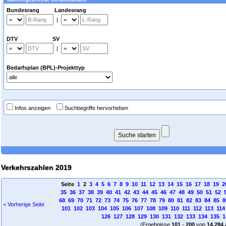
Bundesrang Landesrang
|
DTV SV
|
Bedarfsplan (BPL)-Projekttyp
Infos anzeigen
Suchbegriffe hervorheben
Verkehrszahlen 2019
Seite
1
2
3
4
5
6
7
8
9
10
11
12
13
14
15
16
17
18
19
2
35
36
37
38
39
40
41
42
43
44
45
46
47
48
49
50
51
52
68
69
70
71
72
73
74
75
76
77
78
79
80
81
82
83
84
85
8
< Vorherige Seite
101
102
103
104
105
106
107
108
109
110
111
112
113
114
126
127
128
129
130
131
132
133
134
135
1
(Ergebnisse
101
-
200
von
14.284