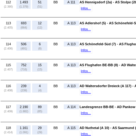
112
1.493
51
BB
A 111
AS Hennigsdorf (2a) - AS Stolpe (2
(2.390)
(1.379)
(51)
Infos...
113
693
12
BB
A 113
AS Adlershof (5) - AS Schönefeld-S
(2.405)
(664)
(12)
Infos...
114
506
6
BB
A 113
AS Schönefeld-Süd (7) - AS Flugha
(2.406)
(491)
(6)
Infos...
115
752
15
BB
A 113
AS Flughafen BE-BB (8) - AD Walter
(2.407)
(716)
(15)
Infos...
116
239
4
BB
A 113
AD Waltersdorfer Dreieck (A 117) -
(2.408)
(239)
(4)
Infos...
117
2.190
89
BB
A 114
Landesgrenze BB-BE - AD Pankow 
(2.409)
(1.882)
(85)
Infos...
118
1.161
29
BB
A 115
AD Nuthetal (A 10) - AS Saarmund 
(2.414)
(1.091)
(29)
Infos...