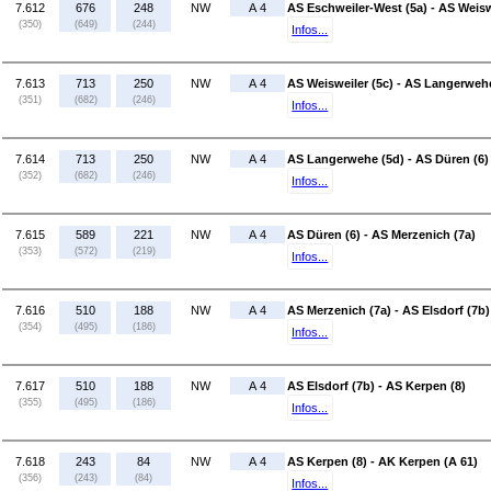
7.612
676
248
NW
A 4
AS Eschweiler-West (5a) - AS Weisw
(350)
(649)
(244)
Infos...
7.613
713
250
NW
A 4
AS Weisweiler (5c) - AS Langerweh
(351)
(682)
(246)
Infos...
7.614
713
250
NW
A 4
AS Langerwehe (5d) - AS Düren (6)
(352)
(682)
(246)
Infos...
7.615
589
221
NW
A 4
AS Düren (6) - AS Merzenich (7a)
(353)
(572)
(219)
Infos...
7.616
510
188
NW
A 4
AS Merzenich (7a) - AS Elsdorf (7b)
(354)
(495)
(186)
Infos...
7.617
510
188
NW
A 4
AS Elsdorf (7b) - AS Kerpen (8)
(355)
(495)
(186)
Infos...
7.618
243
84
NW
A 4
AS Kerpen (8) - AK Kerpen (A 61)
(356)
(243)
(84)
Infos...