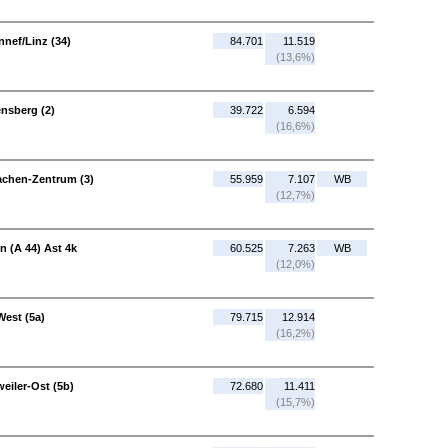
nef/Linz (34)
84.701
11.519
(13,6%)
nsberg (2)
39.722
6.594
(16,6%)
achen-Zentrum (3)
55.959
7.107
WB
(12,7%)
 (A 44) Ast 4k
60.525
7.263
WB
(12,0%)
West (5a)
79.715
12.914
(16,2%)
eiler-Ost (5b)
72.680
11.411
(15,7%)