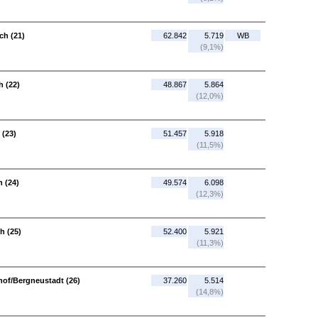
ch (21)
62.842
5.719
WB
(9,1%)
h (22)
48.867
5.864
(12,0%)
 (23)
51.457
5.918
(11,5%)
n (24)
49.574
6.098
(12,3%)
h (25)
52.400
5.921
(11,3%)
of/Bergneustadt (26)
37.260
5.514
(14,8%)