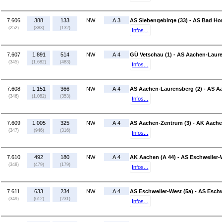
7.606
388
133
NW
A 3
AS Siebengebirge (33) - AS Bad Hon
(252)
(383)
(132)
Infos...
7.607
1.891
514
NW
A 4
GÜ Vetschau (1) - AS Aachen-Laure
(345)
(1.682)
(483)
Infos...
7.608
1.151
366
NW
A 4
AS Aachen-Laurensberg (2) - AS A
(346)
(1.082)
(353)
Infos...
7.609
1.005
325
NW
A 4
AS Aachen-Zentrum (3) - AK Aachen
(347)
(946)
(316)
Infos...
7.610
492
180
NW
A 4
AK Aachen (A 44) - AS Eschweiler-
(348)
(479)
(179)
Infos...
7.611
633
234
NW
A 4
AS Eschweiler-West (5a) - AS Eschw
(349)
(612)
(231)
Infos...