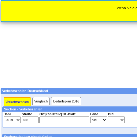
Wenn Sie die
Verkehrszahlen Deutschland
Vergleich
Bedarfsplan 2016
Verkehrszahlen
Suchen - Verkehszahlen
Jahr
Straße
Ort|Zählstelle|TK-Blatt
Land
BPL
Suchergebnisse einschränken