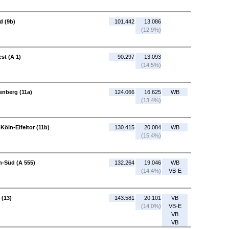
d (9b)
101.442
13.086
(12,9%)
st (A 1)
90.297
13.093
(14,5%)
enberg (11a)
124.066
16.625
WB
(13,4%)
Köln-Eifeltor (11b)
130.415
20.084
WB
(15,4%)
n-Süd (A 555)
132.264
19.046
WB
(14,4%)
VB-E
 (13)
143.581
20.101
VB
(14,0%)
VB-E
VB
VB