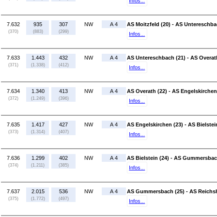
Infos...
7.632
935
307
NW
A 4
AS Moitzfeld (20) - AS Untereschba
(370)
(883)
(299)
Infos...
7.633
1.443
432
NW
A 4
AS Untereschbach (21) - AS Overat
(371)
(1.338)
(412)
Infos...
7.634
1.340
413
NW
A 4
AS Overath (22) - AS Engelskirchen
(372)
(1.249)
(396)
Infos...
7.635
1.417
427
NW
A 4
AS Engelskirchen (23) - AS Bielstei
(373)
(1.314)
(407)
Infos...
7.636
1.299
402
NW
A 4
AS Bielstein (24) - AS Gummersbac
(374)
(1.211)
(385)
Infos...
7.637
2.015
536
NW
A 4
AS Gummersbach (25) - AS Reichsh
(375)
(1.772)
(497)
Infos...