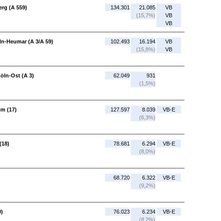
erg (A 559)
134.301
21.085
VB
(15,7%)
VB
VB
ln-Heumar (A 3/A 59)
102.493
16.194
VB
(15,8%)
VB
öln-Ost (A 3)
62.049
931
(1,5%)
im (17)
127.597
8.039
VB-E
(6,3%)
(18)
78.681
6.294
VB-E
(8,0%)
68.720
6.322
VB-E
(9,2%)
0)
76.023
6.234
VB-E
(8,2%)