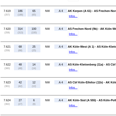
7.619
186
65
NW
A 4
AK Kerpen (A 61) - AS Frechen-Nor
(357)
(186)
(65)
Infos...
7.620
314
100
NW
A 4
AS Frechen-Nord (9b) - AK Köln-We
(358)
(313)
(100)
Infos...
7.621
68
25
NW
A 4
AK Köln-West (A 1) - AS Köln-Klett
(359)
(68)
(25)
Infos...
7.622
48
14
NW
A 4
AS Köln-Klettenberg (11a) - AS Cbf 
(360)
(48)
(14)
Infos...
7.623
42
12
NW
A 4
AS Cbf Köln-Eifeltor (11b) - AK Köl
(361)
(42)
(12)
Infos...
7.624
27
6
NW
A 4
AK Köln-Süd (A 555) - AS Köln-Poll
(362)
(27)
(6)
Infos...