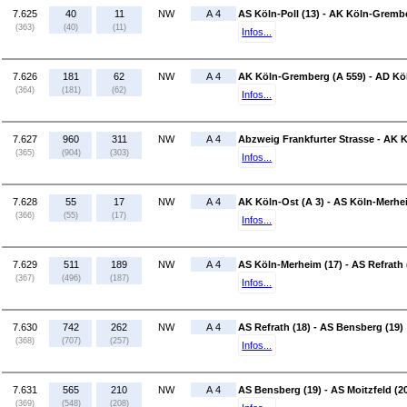
7.625
40
11
NW
A 4
AS Köln-Poll (13) - AK Köln-Gremb
(363)
(40)
(11)
Infos...
7.626
181
62
NW
A 4
AK Köln-Gremberg (A 559) - AD Kö
(364)
(181)
(62)
Infos...
7.627
960
311
NW
A 4
Abzweig Frankfurter Strasse - AK K
(365)
(904)
(303)
Infos...
7.628
55
17
NW
A 4
AK Köln-Ost (A 3) - AS Köln-Merhe
(366)
(55)
(17)
Infos...
7.629
511
189
NW
A 4
AS Köln-Merheim (17) - AS Refrath 
(367)
(496)
(187)
Infos...
7.630
742
262
NW
A 4
AS Refrath (18) - AS Bensberg (19)
(368)
(707)
(257)
Infos...
7.631
565
210
NW
A 4
AS Bensberg (19) - AS Moitzfeld (2
(369)
(548)
(208)