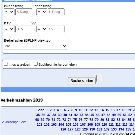
Bundesrang Landesrang
|
DTV SV
|
Bedarfsplan (BPL)-Projekttyp
Infos anzeigen
Suchbegriffe hervorheben
Verkehrszahlen 2019
Seite
1
2
3
4
5
6
7
8
9
10
11
12
13
14
15
16
17
18
19
2
35
36
37
38
39
40
41
42
43
44
45
46
47
48
49
50
51
52
68
69
70
71
72
73
74
75
76
77
78
79
80
81
82
83
84
85
8
< Vorherige Seite
101
102
103
104
105
106
107
108
109
110
111
112
113
114
126
127
128
129
130
131
132
133
134
135
1
(Ergebnisse
7.601
-
7.700
von
14.28