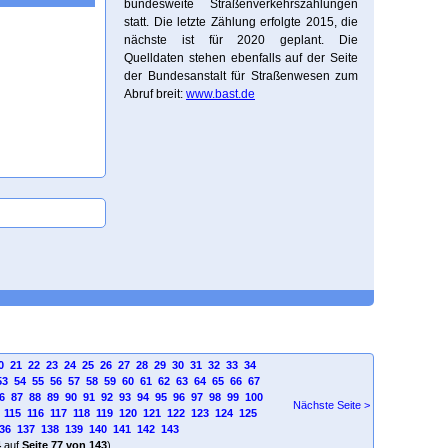
bundesweite Straßenverkehrszählungen
statt. Die letzte Zählung erfolgte 2015, die
nächste ist für 2020 geplant. Die
Quelldaten stehen ebenfalls auf der Seite
der Bundesanstalt für Straßenwesen zum
Abruf breit:
www.bast.de
0
21
22
23
24
25
26
27
28
29
30
31
32
33
34
53
54
55
56
57
58
59
60
61
62
63
64
65
66
67
6
87
88
89
90
91
92
93
94
95
96
97
98
99
100
Nächste Seite >
115
116
117
118
119
120
121
122
123
124
125
36
137
138
139
140
141
142
143
4
auf
Seite 77 von 143
)