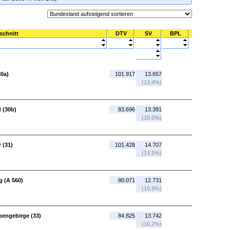
schnitt
DTV
SV
BPL
30a)
101.917
13.657
(13,4%)
 (30b)
83.696
13.391
(16,0%)
 (31)
101.428
14.707
(14,5%)
 (A 560)
80.071
12.731
(15,9%)
bengebirge (33)
84.825
13.742
(16,2%)