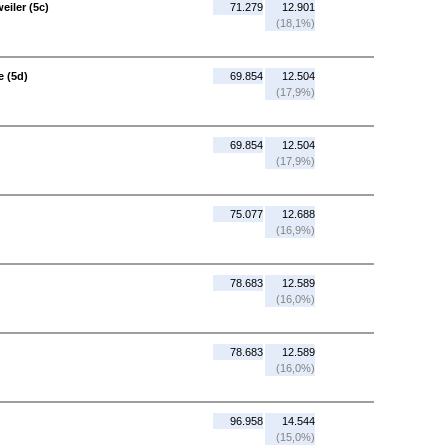
eiler (5c)
71.279
12.901
(18,1%)
e (5d)
69.854
12.504
(17,9%)
69.854
12.504
(17,9%)
75.077
12.688
(16,9%)
78.683
12.589
(16,0%)
78.683
12.589
(16,0%)
96.958
14.544
(15,0%)