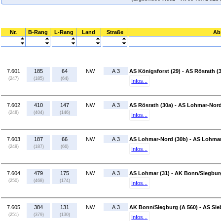
Nr.
B-Rang
L-Rang
Land
Straße
Ab
7.601
185
64
NW
A 3
AS Königsforst (29) - AS Rösrath (
(247)
(185)
(64)
Infos...
7.602
410
147
NW
A 3
AS Rösrath (30a) - AS Lohmar-Nord
(248)
(404)
(146)
Infos...
7.603
187
66
NW
A 3
AS Lohmar-Nord (30b) - AS Lohmar
(249)
(187)
(66)
Infos...
7.604
479
175
NW
A 3
AS Lohmar (31) - AK Bonn/Siegburg
(250)
(468)
(174)
Infos...
7.605
384
131
NW
A 3
AK Bonn/Siegburg (A 560) - AS Sie
(251)
(379)
(130)
Infos...