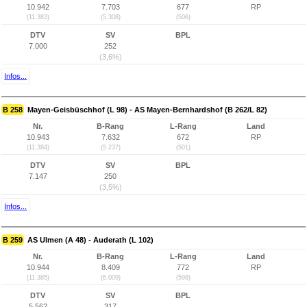
10.942
7.703
677
RP
(11.383)
(5.308)
(506)
DTV
SV
BPL
7.000
252
(3,6%)
Infos...
B 258
Mayen-Geisbüschhof (L 98) - AS Mayen-Bernhardshof (B 262/L 82)
Nr.
B-Rang
L-Rang
Land
10.943
7.632
672
RP
(11.384)
(5.237)
(501)
DTV
SV
BPL
7.147
250
(3,5%)
Infos...
B 259
AS Ulmen (A 48) - Auderath (L 102)
Nr.
B-Rang
L-Rang
Land
10.944
8.409
772
RP
(11.385)
(6.009)
(598)
DTV
SV
BPL
5.562
317