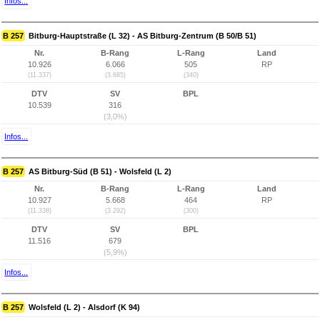
Infos...
B 257
Bitburg-Hauptstraße (L 32) - AS Bitburg-Zentrum (B 50/B 51)
Nr.
B-Rang
L-Rang
Land
10.926
6.066
505
RP
(11.337)
(3.685)
(340)
DTV
SV
BPL
10.539
316
(3,0%)
Infos...
B 257
AS Bitburg-Süd (B 51) - Wolsfeld (L 2)
Nr.
B-Rang
L-Rang
Land
10.927
5.668
464
RP
(11.338)
(3.292)
(300)
DTV
SV
BPL
11.516
679
(5,9%)
Infos...
B 257
Wolsfeld (L 2) - Alsdorf (K 94)