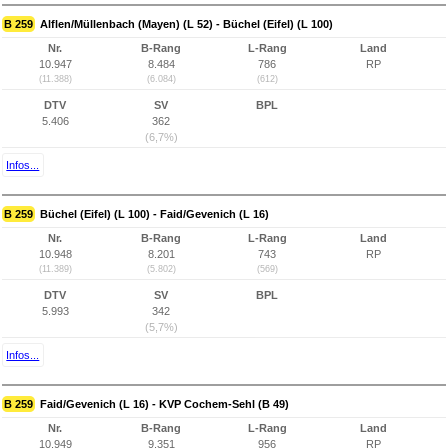
B 259
Alflen/Müllenbach (Mayen) (L 52) - Büchel (Eifel) (L 100)
Nr.
B-Rang
L-Rang
Land
10.947
8.484
786
RP
(11.388)
(6.084)
(612)
DTV
SV
BPL
5.406
362
(6,7%)
Infos...
B 259
Büchel (Eifel) (L 100) - Faid/Gevenich (L 16)
Nr.
B-Rang
L-Rang
Land
10.948
8.201
743
RP
(11.389)
(5.802)
(569)
DTV
SV
BPL
5.993
342
(5,7%)
Infos...
B 259
Faid/Gevenich (L 16) - KVP Cochem-Sehl (B 49)
Nr.
B-Rang
L-Rang
Land
10.949
9.351
956
RP