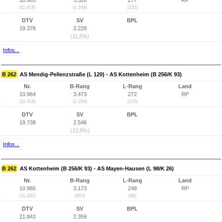
10.963
3.528
277
RP
(11.418)
(1.249)
(125)
DTV
SV
BPL
19.378
2.228
(11,5%)
Infos...
B 262
AS Mendig-Pellenzstraße (L 120) - AS Kottenheim (B 256/K 93)
Nr.
B-Rang
L-Rang
Land
10.964
3.473
272
RP
(11.419)
(1.200)
(120)
DTV
SV
BPL
19.738
2.546
(12,9%)
Infos...
B 262
AS Kottenheim (B 256/K 93) - AS Mayen-Hausen (L 98/K 26)
Nr.
B-Rang
L-Rang
Land
10.965
3.173
248
RP
(11.420)
(957)
(98)
DTV
SV
BPL
21.843
2.359