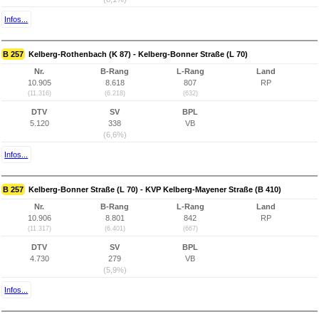
Infos...
B 257
Kelberg-Rothenbach (K 87) - Kelberg-Bonner Straße (L 70)
Nr.
B-Rang
L-Rang
Land
10.905
8.618
807
RP
(11.316)
(6.218)
(632)
DTV
SV
BPL
5.120
338
VB
(6,6%)
Infos...
B 257
Kelberg-Bonner Straße (L 70) - KVP Kelberg-Mayener Straße (B 410)
Nr.
B-Rang
L-Rang
Land
10.906
8.801
842
RP
(11.317)
(6.401)
(667)
DTV
SV
BPL
4.730
279
VB
(5,9%)
Infos...