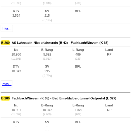
(11.390)
(6.949)
(780)
DTV
SV
BPL
3.524
215
(6,1%)
Infos...
B 260
AS Lahnstein-Niederlahnstein (B 42) - Fachbach/Nievern (K 65)
Nr.
B-Rang
L-Rang
Land
10.950
5.892
489
RP
(11.391)
(3.513)
(325)
DTV
SV
BPL
10.943
295
(2,7%)
Infos...
B 260
Fachbach/Nievern (K 65) - Bad Ems-Malbergtunnel Ostportal (L 327)
Nr.
B-Rang
L-Rang
Land
10.951
10.042
1.079
RP
(11.392)
(7.638)
(902)
DTV
SV
BPL
-
-