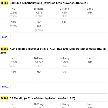
B 261
Bad Ems-Silberhaustraße - KVP Bad Ems-Nievener Straße (K 1)
Nr.
B-Rang
L-Rang
Land
10.961
7.576
660
RP
(11.416)
(5.183)
(490)
DTV
SV
BPL
7.259
167
(2,3%)
Infos...
B 261
KVP Bad Ems-Nievener Straße (K 1) - Bad Ems-Malbergtunnel Westportal (B
260)
Nr.
B-Rang
L-Rang
Land
10.962
10.042
1.079
RP
(11.417)
(7.638)
(902)
DTV
SV
BPL
-
-
(-)
Infos...
B 262
AS Mendig (A 61) - AS Mendig-Pellenzstraße (L 120)
Nr.
B-Rang
L-Rang
Land