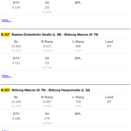
DTV
SV
BPL
6.134
233
(3,8%)
Infos...
B 257
Badem-Dudeldofer Straße (L 38) - Bitburg-Matzen (K 79)
Nr.
B-Rang
L-Rang
Land
10.924
9.072
898
RP
(11.335)
(6.671)
(722)
DTV
SV
BPL
4.121
111
(2,7%)
Infos...
B 257
Bitburg-Matzen (K 79) - Bitburg-Hauptstraße (L 32)
Nr.
B-Rang
L-Rang
Land
10.925
8.097
728
RP
(11.336)
(5.699)
(555)
DTV
SV
BPL
6.188
278
(4,5%)