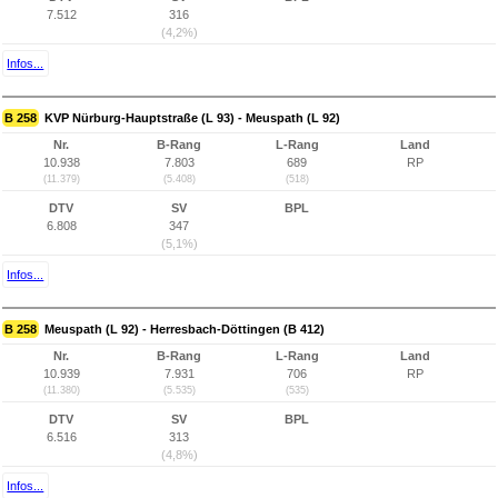
7.512
316
(4,2%)
Infos...
B 258
KVP Nürburg-Hauptstraße (L 93) - Meuspath (L 92)
Nr.
B-Rang
L-Rang
Land
10.938
7.803
689
RP
(11.379)
(5.408)
(518)
DTV
SV
BPL
6.808
347
(5,1%)
Infos...
B 258
Meuspath (L 92) - Herresbach-Döttingen (B 412)
Nr.
B-Rang
L-Rang
Land
10.939
7.931
706
RP
(11.380)
(5.535)
(535)
DTV
SV
BPL
6.516
313
(4,8%)
Infos...