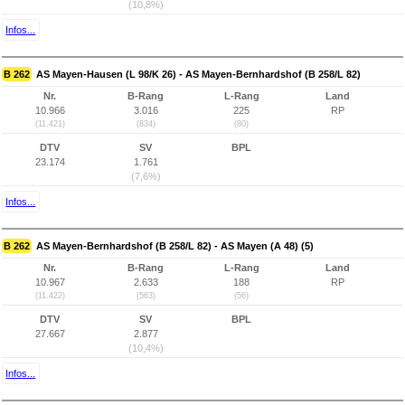
(10,8%)
Infos...
B 262
AS Mayen-Hausen (L 98/K 26) - AS Mayen-Bernhardshof (B 258/L 82)
Nr.
B-Rang
L-Rang
Land
10.966
3.016
225
RP
(11.421)
(834)
(80)
DTV
SV
BPL
23.174
1.761
(7,6%)
Infos...
B 262
AS Mayen-Bernhardshof (B 258/L 82) - AS Mayen (A 48) (5)
Nr.
B-Rang
L-Rang
Land
10.967
2.633
188
RP
(11.422)
(563)
(56)
DTV
SV
BPL
27.667
2.877
(10,4%)
Infos...