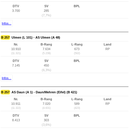
DTV
SV
BPL
3.700
285
(7,7%)
Infos...
B 257
Ulmen (L 101) - AS Ulmen (A 48)
Nr.
B-Rang
L-Rang
Land
10.910
7.634
673
RP
(11.321)
(5.239)
(502)
DTV
SV
BPL
7.145
450
(6,3%)
Infos...
B 257
AS Daun (A 1) - Daun/Mehren (Eifel) (B 421)
Nr.
B-Rang
L-Rang
Land
10.911
7.020
589
RP
(11.322)
(4.631)
(423)
DTV
SV
BPL
8.413
303
(3,6%)