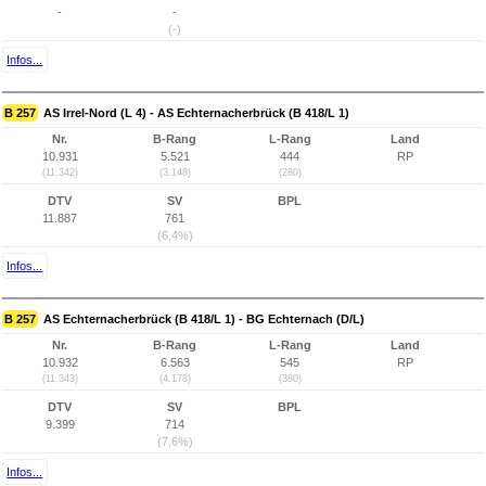
-
-
(-)
Infos...
B 257
AS Irrel-Nord (L 4) - AS Echternacherbrück (B 418/L 1)
Nr.
B-Rang
L-Rang
Land
10.931
5.521
444
RP
(11.342)
(3.148)
(280)
DTV
SV
BPL
11.887
761
(6,4%)
Infos...
B 257
AS Echternacherbrück (B 418/L 1) - BG Echternach (D/L)
Nr.
B-Rang
L-Rang
Land
10.932
6.563
545
RP
(11.343)
(4.178)
(380)
DTV
SV
BPL
9.399
714
(7,6%)
Infos...