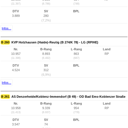
(11.397)
(6.786)
(748)
DTV
SV
BPL
3.889
280
(7,2%)
Infos...
B 260
KVP Holzhausen (Haide)-Reutig (B 274/K 78) - LG (RP/HE)
Nr.
B-Rang
L-Rang
Land
10.957
8.893
863
RP
(11.398)
(6.492)
(687)
DTV
SV
BPL
4.524
312
(6,9%)
Infos...
B 261
AS Denzerheide/Koblenz-Immendorf (B 49) - OD Bad Ems-Koblenzer Straße
Nr.
B-Rang
L-Rang
Land
10.958
9.339
954
RP
(11.413)
(6.937)
(778)
DTV
SV
BPL
3.547
74