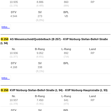
10.935
8.886
860
RP
(11.376)
(6.485)
(684)
DTV
SV
BPL
4.544
273
VB
(6,0%)
Infos...
B 258
AS Wiesemscheid/Quiddelbach (B 257) - KVP Nürburg-Stefan-Bellof-Straße
(L 94)
Nr.
B-Rang
L-Rang
Land
10.936
9.052
892
RP
(11.377)
(6.651)
(716)
DTV
SV
BPL
4.168
338
(8,1%)
Infos...
B 258
KVP Nürburg-Stefan-Bellof-Straße (L 94) - KVP Nürburg-Hauptstraße (L 93)
Nr.
B-Rang
L-Rang
Land
10.937
7.450
641
RP
(11.378)
(5.061)
(475)
DTV
SV
BPL