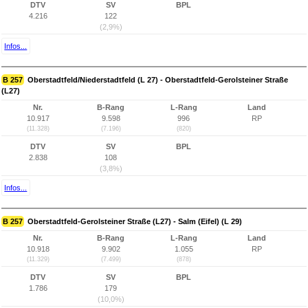
DTV
SV
BPL
4.216
122
(2,9%)
Infos...
B 257
Oberstadtfeld/Niederstadtfeld (L 27) - Oberstadtfeld-Gerolsteiner Straße
(L27)
Nr.
B-Rang
L-Rang
Land
10.917
9.598
996
RP
(11.328)
(7.196)
(820)
DTV
SV
BPL
2.838
108
(3,8%)
Infos...
B 257
Oberstadtfeld-Gerolsteiner Straße (L27) - Salm (Eifel) (L 29)
Nr.
B-Rang
L-Rang
Land
10.918
9.902
1.055
RP
(11.329)
(7.499)
(878)
DTV
SV
BPL
1.786
179
(10,0%)