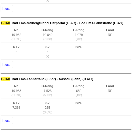
(-)
Infos...
B 260
Bad Ems-Malbergtunnel Ostportal (L 327) - Bad Ems-Lahnstraße (L 327)
Nr.
B-Rang
L-Rang
Land
10.952
10.042
1.079
RP
(11.393)
(7.638)
(902)
DTV
SV
BPL
-
-
(-)
Infos...
B 260
Bad Ems-Lahnstraße (L 327) - Nassau (Lahn) (B 417)
Nr.
B-Rang
L-Rang
Land
10.953
7.523
650
RP
(11.394)
(5.132)
(482)
DTV
SV
BPL
7.368
265
(3,6%)
Infos...