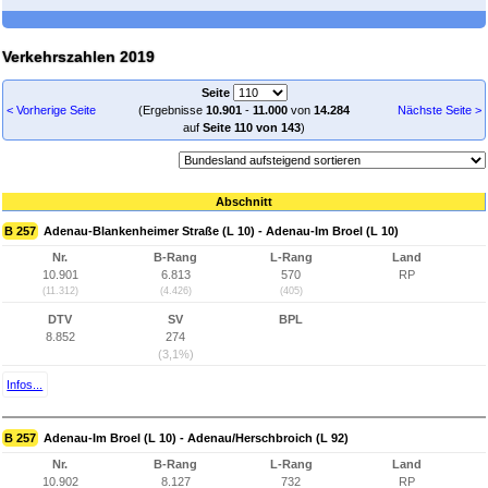
Verkehrszahlen 2019
Seite
< Vorherige Seite
(Ergebnisse
10.901
-
11.000
von
14.284
Nächste Seite >
auf
Seite 110 von 143
)
Abschnitt
B 257
Adenau-Blankenheimer Straße (L 10) - Adenau-Im Broel (L 10)
Nr.
B-Rang
L-Rang
Land
10.901
6.813
570
RP
(11.312)
(4.426)
(405)
DTV
SV
BPL
8.852
274
(3,1%)
Infos...
B 257
Adenau-Im Broel (L 10) - Adenau/Herschbroich (L 92)
Nr.
B-Rang
L-Rang
Land
10.902
8.127
732
RP