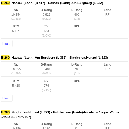
B 260
Nassau (Lahn) (B 417) - Nassau (Lahn)-Am Burgberg (L 332)
Nr.
B-Rang
L-Rang
Land
10.954
8.621
808
RP
(11.395)
(6.221)
(633)
DTV
SV
BPL
5.114
133
(2,6%)
Infos...
B 260
Nassau (Lahn)-Am Burgberg (L 332) - Singhofen/Hunzel (L 323)
Nr.
B-Rang
L-Rang
Land
10.955
8.481
785
RP
(11.396)
(6.081)
(611)
DTV
SV
BPL
5.410
276
(5,1%)
Infos...
B 260
Singhofen/Hunzel (L 323) - Holzhausen (Haide)-Nicolaus-August-Otto-
Straße (B 274/K 107)
Nr.
B-Rang
L-Rang
Land
10.956
9.188
924
RP