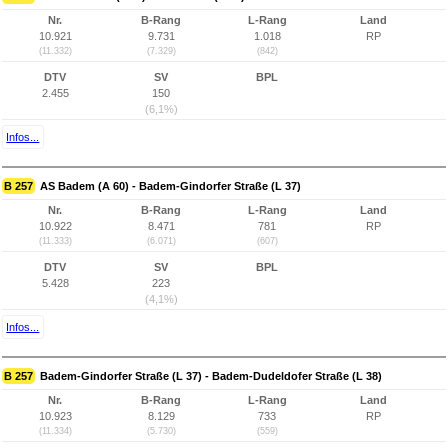
Nr.
B-Rang
L-Rang
Land
10.921
9.731
1.018
RP
(11.332)
(7.329)
(842)
DTV
SV
BPL
2.455
150
(6,1%)
Infos...
B 257
AS Badem (A 60) - Badem-Gindorfer Straße (L 37)
Nr.
B-Rang
L-Rang
Land
10.922
8.471
781
RP
(11.333)
(6.071)
(607)
DTV
SV
BPL
5.428
223
(4,1%)
Infos...
B 257
Badem-Gindorfer Straße (L 37) - Badem-Dudeldofer Straße (L 38)
Nr.
B-Rang
L-Rang
Land
10.923
8.129
733
RP
(11.334)
(5.730)
(559)