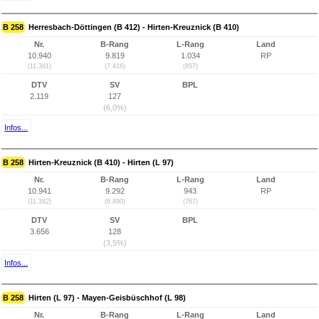
B 258
Herresbach-Döttingen (B 412) - Hirten-Kreuznick (B 410)
Nr.
B-Rang
L-Rang
Land
10.940
9.819
1.034
RP
(11.381)
(7.416)
(857)
DTV
SV
BPL
2.119
127
(6,0%)
Infos...
B 258
Hirten-Kreuznick (B 410) - Hirten (L 97)
Nr.
B-Rang
L-Rang
Land
10.941
9.292
943
RP
(11.382)
(6.890)
(767)
DTV
SV
BPL
3.656
128
(3,5%)
Infos...
B 258
Hirten (L 97) - Mayen-Geisbüschhof (L 98)
Nr.
B-Rang
L-Rang
Land