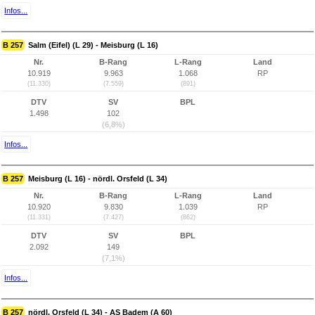
Infos...
B 257
Salm (Eifel) (L 29) - Meisburg (L 16)
Nr.
B-Rang
L-Rang
Land
10.919
9.963
1.068
RP
(11.330)
(7.559)
(891)
DTV
SV
BPL
1.498
102
(6,8%)
Infos...
B 257
Meisburg (L 16) - nördl. Orsfeld (L 34)
Nr.
B-Rang
L-Rang
Land
10.920
9.830
1.039
RP
(11.331)
(7.427)
(862)
DTV
SV
BPL
2.092
149
(7,1%)
Infos...
B 257
nördl. Orsfeld (L 34) - AS Badem (A 60)