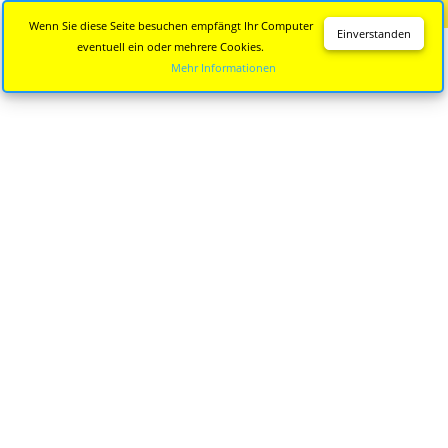
Diese Seite wird nicht mehr aktualisiert.
Zur neuen Seite
Wenn Sie diese Seite besuchen empfängt Ihr Computer
Einverstanden
eventuell ein oder mehrere Cookies.
Mehr Informationen