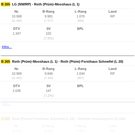
B 265
LG (NW/RP) - Roth (Prüm)-Mooshaus (L 1)
Nr.
B-Rang
L-Rang
Land
10.968
9.981
1.070
RP
(11.490)
(7.577)
(893)
DTV
SV
BPL
1.347
102
(7,6%)
Infos...
B 265
Roth (Prüm)-Mooshaus (L 1) - Roth (Prüm)-Forsthaus Schneifel (L 20)
Nr.
B-Rang
L-Rang
Land
10.969
9.846
1.044
RP
(11.491)
(7.443)
(867)
DTV
SV
BPL
2.035
147
(7,2%)
Infos...
B 265
Roth (Prüm)-Forsthaus Schneifel (L 20) - Olzheim-Knaufspesch (K 169)
Nr.
B-Rang
L-Rang
Land
10.970
9.802
1.032
RP