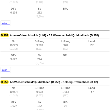
(11.313)
(5.728)
(558)
DTV
SV
BPL
6.138
282
(4,6%)
Infos...
B 257
Adenau/Herschbroich (L 92) - AS Wiesemscheid/Quiddelbach (B 258)
Nr.
B-Rang
L-Rang
Land
10.903
9.309
948
RP
(11.314)
(6.907)
(772)
DTV
SV
BPL
3.622
214
(5,9%)
Infos...
B 257
AS Wiesemscheid/Quiddelbach (B 258) - Kelberg-Rothenbach (K 87)
Nr.
B-Rang
L-Rang
Land
10.904
9.938
1.064
RP
(11.315)
(7.535)
(887)
DTV
SV
BPL
1.627
132
VB
(8,1%)