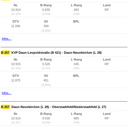
Nr.
B-Rang
L-Rang
Land
10.914
5.835
483
RP
(11.325)
(3.458)
(319)
DTV
SV
BPL
11.096
399
(3,6%)
Infos...
B 257
KVP Daun-Leopoldstraße (B 421) - Daun-Neunkirchen (L 28)
Nr.
B-Rang
L-Rang
Land
10.915
5.526
445
RP
(11.326)
(3.153)
(281)
DTV
SV
BPL
11.875
451
(3,8%)
Infos...
B 257
Daun-Neunkirchen (L 28) - Oberstadtfeld/Niederstadtfeld (L 27)
Nr.
B-Rang
L-Rang
Land
10.916
9.030
885
RP
(11.327)
(6.629)
(709)