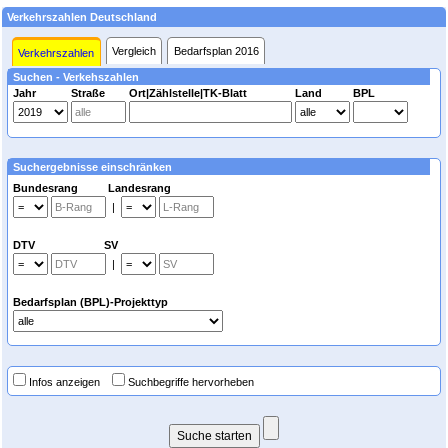
Verkehrszahlen Deutschland
Vergleich
Bedarfsplan 2016
Verkehrszahlen
Suchen - Verkehszahlen
Jahr
Straße
Ort|Zählstelle|TK-Blatt
Land
BPL
Suchergebnisse einschränken
Bundesrang Landesrang
|
DTV SV
|
Bedarfsplan (BPL)-Projekttyp
Infos anzeigen
Suchbegriffe hervorheben