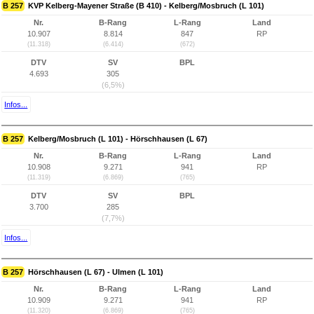
B 257
KVP Kelberg-Mayener Straße (B 410) - Kelberg/Mosbruch (L 101)
Nr.
B-Rang
L-Rang
Land
10.907
8.814
847
RP
(11.318)
(6.414)
(672)
DTV
SV
BPL
4.693
305
(6,5%)
Infos...
B 257
Kelberg/Mosbruch (L 101) - Hörschhausen (L 67)
Nr.
B-Rang
L-Rang
Land
10.908
9.271
941
RP
(11.319)
(6.869)
(765)
DTV
SV
BPL
3.700
285
(7,7%)
Infos...
B 257
Hörschhausen (L 67) - Ulmen (L 101)
Nr.
B-Rang
L-Rang
Land
10.909
9.271
941
RP
(11.320)
(6.869)
(765)