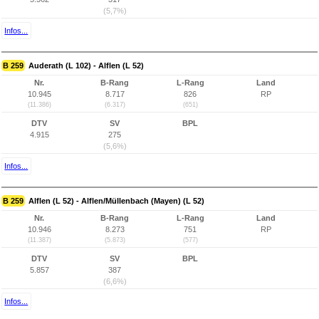
(5,7%)
Infos...
B 259
Auderath (L 102) - Alflen (L 52)
Nr.
B-Rang
L-Rang
Land
10.945
8.717
826
RP
(11.386)
(6.317)
(651)
DTV
SV
BPL
4.915
275
(5,6%)
Infos...
B 259
Alflen (L 52) - Alflen/Müllenbach (Mayen) (L 52)
Nr.
B-Rang
L-Rang
Land
10.946
8.273
751
RP
(11.387)
(5.873)
(577)
DTV
SV
BPL
5.857
387
(6,6%)
Infos...