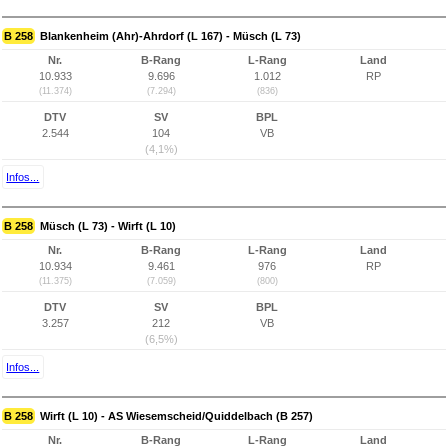
B 258
Blankenheim (Ahr)-Ahrdorf (L 167) - Müsch (L 73)
Nr.
B-Rang
L-Rang
Land
10.933
9.696
1.012
RP
(11.374)
(7.294)
(836)
DTV
SV
BPL
2.544
104
VB
(4,1%)
Infos...
B 258
Müsch (L 73) - Wirft (L 10)
Nr.
B-Rang
L-Rang
Land
10.934
9.461
976
RP
(11.375)
(7.059)
(800)
DTV
SV
BPL
3.257
212
VB
(6,5%)
Infos...
B 258
Wirft (L 10) - AS Wiesemscheid/Quiddelbach (B 257)
Nr.
B-Rang
L-Rang
Land