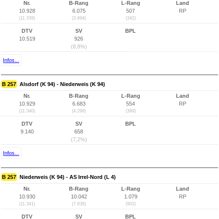
Nr.
B-Rang
L-Rang
Land
10.928
6.075
507
RP
(11.339)
(3.694)
(342)
DTV
SV
BPL
10.519
926
(8,8%)
Infos...
B 257
Alsdorf (K 94) - Niederweis (K 94)
Nr.
B-Rang
L-Rang
Land
10.929
6.683
554
RP
(11.340)
(4.298)
(389)
DTV
SV
BPL
9.140
658
(7,2%)
Infos...
B 257
Niederweis (K 94) - AS Irrel-Nord (L 4)
Nr.
B-Rang
L-Rang
Land
10.930
10.042
1.079
RP
(11.341)
(7.638)
(902)
DTV
SV
BPL