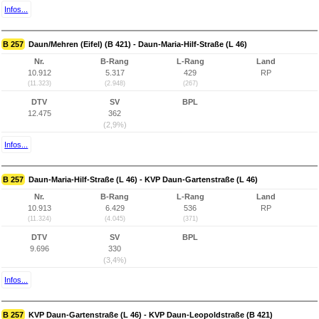
Infos...
B 257
Daun/Mehren (Eifel) (B 421) - Daun-Maria-Hilf-Straße (L 46)
Nr.
B-Rang
L-Rang
Land
10.912
5.317
429
RP
(11.323)
(2.948)
(267)
DTV
SV
BPL
12.475
362
(2,9%)
Infos...
B 257
Daun-Maria-Hilf-Straße (L 46) - KVP Daun-Gartenstraße (L 46)
Nr.
B-Rang
L-Rang
Land
10.913
6.429
536
RP
(11.324)
(4.045)
(371)
DTV
SV
BPL
9.696
330
(3,4%)
Infos...
B 257
KVP Daun-Gartenstraße (L 46) - KVP Daun-Leopoldstraße (B 421)