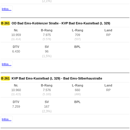
(2,1%)
Infos...
B 261
OD Bad Ems-Koblenzer Straße - KVP Bad Ems-Kastelbad (L 329)
Nr.
B-Rang
L-Rang
Land
10.959
7.975
709
RP
(11.414)
(5.578)
(537)
DTV
SV
BPL
6.430
96
(1,5%)
Infos...
B 261
KVP Bad Ems-Kastelbad (L 329) - Bad Ems-Silberhaustraße
Nr.
B-Rang
L-Rang
Land
10.960
7.576
660
RP
(11.415)
(5.183)
(490)
DTV
SV
BPL
7.259
167
(2,3%)
Infos...