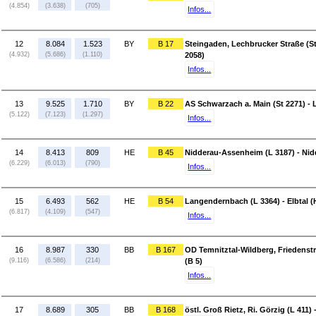
(4.854)
(3.638)
(705)
Infos...
12
8.084
1.523
BY
B 17
Steingaden, Lechbrucker Straße (St 
(4.932)
(5.686)
(1.110)
2058)
Infos...
13
9.525
1.710
BY
B 22
AS Schwarzach a. Main (St 2271) - 
(5.122)
(7.123)
(1.297)
Infos...
14
8.413
809
HE
B 45
Nidderau-Assenheim (L 3187) - Nid
(6.229)
(6.013)
(790)
Infos...
15
6.493
562
HE
B 54
Langendernbach (L 3364) - Elbtal 
(6.817)
(4.109)
(547)
Infos...
16
8.987
330
BB
B 167
OD Temnitztal-Wildberg, Friedenst
(9.116)
(6.586)
(214)
(B 5)
Infos...
17
8.689
305
BB
B 168
östl. Groß Rietz, Ri. Görzig (L 411)