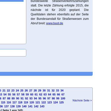
bundesweite Straßenverkehrszählungen
statt. Die letzte Zählung erfolgte 2015, die
nächste ist für 2020 geplant. Die
Quelldaten stehen ebenfalls auf der Seite
der Bundesanstalt für Straßenwesen zum
Abruf breit:
www.bast.de
0
21
22
23
24
25
26
27
28
29
30
31
32
33
34
53
54
55
56
57
58
59
60
61
62
63
64
65
66
67
6
87
88
89
90
91
92
93
94
95
96
97
98
99
100
Nächste Seite >
115
116
117
118
119
120
121
122
123
124
125
36
137
138
139
140
141
142
143
uf
Seite 1 von 143
)