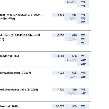
(10,8%)
WB
WB
52) - westl. Neustadt a. d. Aisch,
8.831
618
WB
f-Kühnl-Weg
(7,0%)
WB
WB
ktplatz (St 2414/NEA 14) - südl.
6.853
610
WB
 18)
(8,9%)
WB
WB
lendorf (L 265)
4.904
696
WB
(14,2%)
WB*
WB*
iedersachswerfen (L 1037)
7.024
695
WB
(9,9%)
WB*
orf, Hochwiesstraße (St 2008)
7.710
339
WB
(4,4%)
WB*
eutor (L 2619)
10.675
939
WB