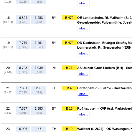
(9.128)
(6.289)
(189)
Infos...
18
6.824
1.283
BY
B 470
OE Lenkersheim, Ri. Mailheim (St 22
(13.674)
(4.437)
(870)
Gewerbegebiet Pulvermühle, Jose
Infos...
19
7.779
1.461
BY
B 470
OD Dachsbach, Erlanger Straße, Mar
(13.679)
(5.384)
(1.048)
Lonnerstadt, Ri. Sterpersdorf (ERH
Infos...
20
8.723
1.039
NI
B 71
AS Uelzen-Groß Liedern (B 4) - Suh
(7.646)
(6.323)
(770)
Infos...
21
7.691
259
TH
B 4
Harztor-Ilfeld (L 2075) - Harztor-N
(3.422)
(5.296)
(189)
Infos...
22
7.357
1.383
BY
B 16
Roßhaupten - KVP östl. Marktoberd
(4.832)
(4.968)
(970)
Infos...
23
6.006
147
TH
B 19
Walldorf (L 2624) - OD Wasungen, N