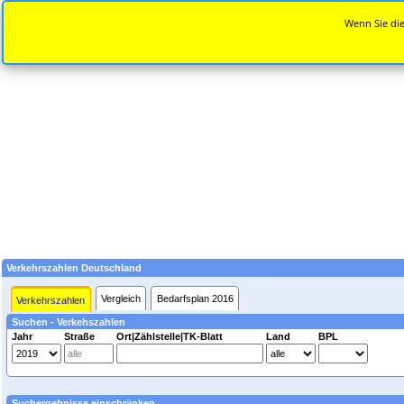
Wenn Sie die
Verkehrszahlen Deutschland
Vergleich
Bedarfsplan 2016
Verkehrszahlen
Suchen - Verkehszahlen
Jahr
Straße
Ort|Zählstelle|TK-Blatt
Land
BPL
Suchergebnisse einschränken