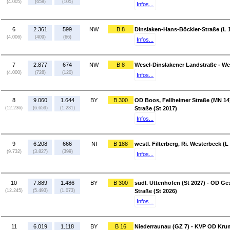
(4.005)
(658)
(105)
Infos...
6
2.361
599
NW
B 8
Dinslaken-Hans-Böckler-Straße (L 1
(4.006)
(409)
(66)
Infos...
7
2.877
674
NW
B 8
Wesel-Dinslakener Landstraße - We
(4.000)
(728)
(120)
Infos...
8
9.060
1.644
BY
B 300
OD Boos, Fellheimer Straße (MN 14
(12.236)
(6.659)
(1.231)
Straße (St 2017)
Infos...
9
6.208
666
NI
B 188
westl. Filterberg, Ri. Westerbeck (
(9.732)
(3.827)
(399)
Infos...
10
7.889
1.486
BY
B 300
südl. Uttenhofen (St 2027) - OD G
(12.245)
(5.493)
(1.073)
Straße (St 2026)
Infos...
11
6.019
1.118
BY
B 16
Niederraunau (GZ 7) - KVP OD Kru