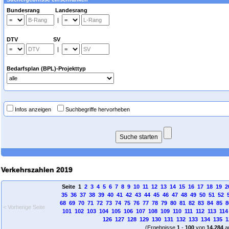
Bundesrang Landesrang
|
DTV SV
|
Bedarfsplan (BPL)-Projekttyp
Infos anzeigen
Suchbegriffe hervorheben
Verkehrszahlen 2019
Seite 1
2
3
4
5
6
7
8
9
10
11
12
13
14
15
16
17
18
19
2
35
36
37
38
39
40
41
42
43
44
45
46
47
48
49
50
51
52
68
69
70
71
72
73
74
75
76
77
78
79
80
81
82
83
84
85
8
< Vorherige Seite
101
102
103
104
105
106
107
108
109
110
111
112
113
114
126
127
128
129
130
131
132
133
134
135
1
(Ergebnisse
1
-
100
von
14.284
a