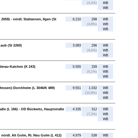
(4,2%)
WB
WB
2059) - nördl. Staltannen, Ilgen (St
6.210
298
WB
(4,8%)
WB
WB
Laub (St 2260)
3.083
296
WB
(9,6%)
WB
WB
derau-Kaichen (K 243)
5.555
339
WB
(6,1%)
WB
WB
(Hessen)-Dorchheim (L 3046/K 489)
9.551
1.032
WB
(10,8%)
WB
WB
raße (L 166) - OD Bückwitz, Hauptstraße
4.335
312
WB
(7,2%)
WB
WB
 - nördl. Alt Golm, Ri. Neu Golm (L 412)
4.979
538
WB