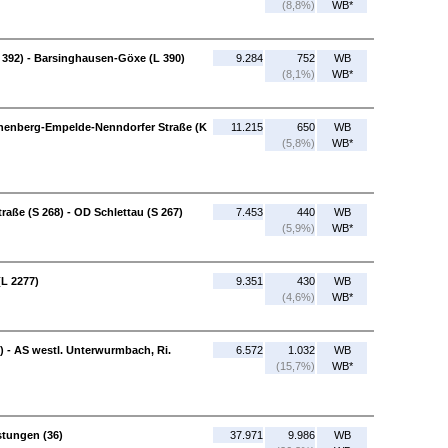
(8,8%)
WB*
392) - Barsinghausen-Göxe (L 390)
9.284
752
WB
(8,1%)
WB*
nenberg-Empelde-Nenndorfer Straße (K
11.215
650
WB
(5,8%)
WB*
aße (S 268) - OD Schlettau (S 267)
7.453
440
WB
(5,9%)
WB*
(L 2277)
9.351
430
WB
(4,6%)
WB*
) - AS westl. Unterwurmbach, Ri.
6.572
1.032
WB
(15,7%)
WB*
stungen (36)
37.971
9.986
WB