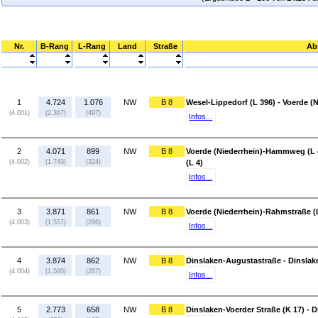
Nr.
B-Rang
L-Rang
Land
Straße
Ab
1
4.724
1.076
NW
B 8
Wesel-Lippedorf (L 396) - Voerde 
(4.001)
(2.367)
(497)
Infos...
2
4.071
899
NW
B 8
Voerde (Niederrhein)-Hammweg (L 4
(4.002)
(1.743)
(324)
(L 4)
Infos...
3
3.871
861
NW
B 8
Voerde (Niederrhein)-Rahmstraße (
(4.003)
(1.557)
(286)
Infos...
4
3.874
862
NW
B 8
Dinslaken-Augustastraße - Dinslake
(4.004)
(1.560)
(287)
Infos...
5
2.773
658
NW
B 8
Dinslaken-Voerder Straße (K 17) - 