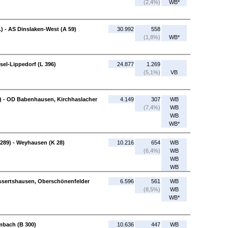
(2,4%)
WB*
) - AS Dinslaken-West (A 59)
30.992
558
(1,8%)
WB*
sel-Lippedorf (L 396)
24.877
1.269
(5,1%)
VB
) - OD Babenhausen, Kirchhaslacher
4.149
307
WB
(7,4%)
WB
WB
WB*
L 289) - Weyhausen (K 28)
10.216
654
WB
(6,4%)
WB
WB
WB
essertshausen, Oberschönenfelder
6.596
561
WB
(8,5%)
WB
WB*
mbach (B 300)
10.636
447
WB