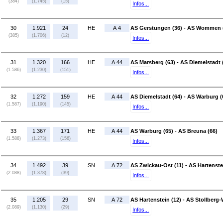
(384)
(1.745)
(15)
Infos...
30
1.921
24
HE
A 4
AS Gerstungen (36) - AS Wommen 
(385)
(1.706)
(12)
Infos...
31
1.320
166
HE
A 44
AS Marsberg (63) - AS Diemelstadt 
(1.586)
(1.230)
(151)
Infos...
32
1.272
159
HE
A 44
AS Diemelstadt (64) - AS Warburg (
(1.587)
(1.190)
(145)
Infos...
33
1.367
171
HE
A 44
AS Warburg (65) - AS Breuna (66)
(1.588)
(1.273)
(156)
Infos...
34
1.492
39
SN
A 72
AS Zwickau-Ost (11) - AS Hartenste
(2.088)
(1.378)
(39)
Infos...
35
1.205
29
SN
A 72
AS Hartenstein (12) - AS Stollberg-
(2.089)
(1.130)
(29)
Infos...