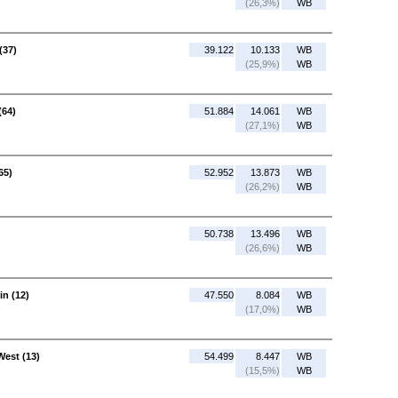
(26,3%)
WB
(37)
39.122
10.133
WB
(25,9%)
WB
(64)
51.884
14.061
WB
(27,1%)
WB
65)
52.952
13.873
WB
(26,2%)
WB
50.738
13.496
WB
(26,6%)
WB
in (12)
47.550
8.084
WB
(17,0%)
WB
West (13)
54.499
8.447
WB
(15,5%)
WB