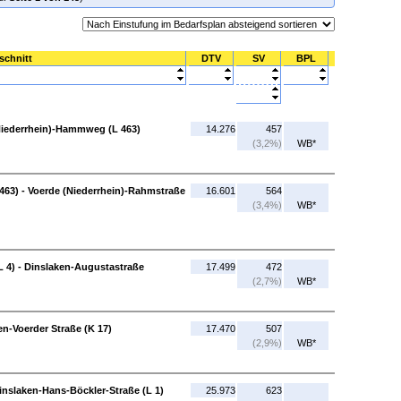
schnitt
DTV
SV
BPL
(Niederrhein)-Hammweg (L 463)
14.276
457
(3,2%)
WB*
63) - Voerde (Niederrhein)-Rahmstraße
16.601
564
(3,4%)
WB*
L 4) - Dinslaken-Augustastraße
17.499
472
(2,7%)
WB*
n-Voerder Straße (K 17)
17.470
507
(2,9%)
WB*
Dinslaken-Hans-Böckler-Straße (L 1)
25.973
623