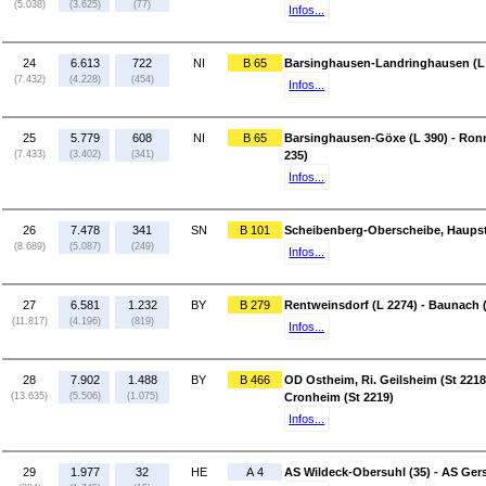
(5.038)
(3.625)
(77)
Infos...
24
6.613
722
NI
B 65
Barsinghausen-Landringhausen (L 
(7.432)
(4.228)
(454)
Infos...
25
5.779
608
NI
B 65
Barsinghausen-Göxe (L 390) - Ron
(7.433)
(3.402)
(341)
235)
Infos...
26
7.478
341
SN
B 101
Scheibenberg-Oberscheibe, Haupstr
(8.689)
(5.087)
(249)
Infos...
27
6.581
1.232
BY
B 279
Rentweinsdorf (L 2274) - Baunach 
(11.817)
(4.196)
(819)
Infos...
28
7.902
1.488
BY
B 466
OD Ostheim, Ri. Geilsheim (St 2218
(13.635)
(5.506)
(1.075)
Cronheim (St 2219)
Infos...
29
1.977
32
HE
A 4
AS Wildeck-Obersuhl (35) - AS Ger