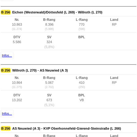
B 256
Eichen (Westerwald)/Döttesfeld (L 269) - Willroth (L 270)
Nr.
B-Rang
L-Rang
Land
10.863
8.396
770
RP
(11.274)
(5.996)
(596)
DTV
SV
BPL
5.586
324
(5,8%)
Infos...
B 256
Willroth (L 270) - AS Neuwied (A 3)
Nr.
B-Rang
L-Rang
Land
10.864
5.067
410
RP
(11.275)
(2.702)
(250)
DTV
SV
BPL
13.202
673
VB
(5,1%)
Infos...
B 256
AS Neuwied (A 3) - KVP Oberhonnefeld-Gierend-Steinstraße (L 266)
Nr.
B-Rang
L-Rang
Land