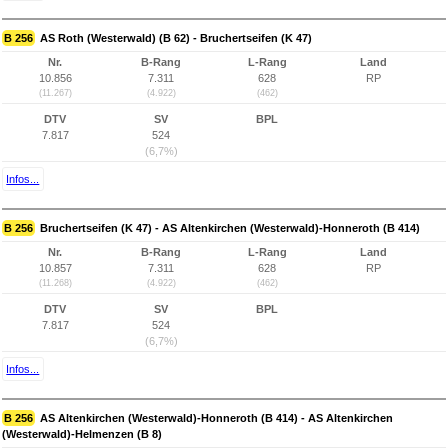
B 256
AS Roth (Westerwald) (B 62) - Bruchertseifen (K 47)
Nr.
B-Rang
L-Rang
Land
10.856
7.311
628
RP
(11.267)
(4.922)
(462)
DTV
SV
BPL
7.817
524
(6,7%)
Infos...
B 256
Bruchertseifen (K 47) - AS Altenkirchen (Westerwald)-Honneroth (B 414)
Nr.
B-Rang
L-Rang
Land
10.857
7.311
628
RP
(11.268)
(4.922)
(462)
DTV
SV
BPL
7.817
524
(6,7%)
Infos...
B 256
AS Altenkirchen (Westerwald)-Honneroth (B 414) - AS Altenkirchen
(Westerwald)-Helmenzen (B 8)