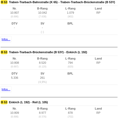
B 53
Traben-Trarbach-Bahnstraße (K 65) - Traben-Trarbach-Brückenstraße (B 53Y)
Nr.
B-Rang
L-Rang
Land
10.807
10.042
1.079
RP
(6.696)
(7.638)
(902)
DTV
SV
BPL
-
-
(-)
Infos...
B 53
Traben-Trarbach-Brückenstraße (B 53Y) - Enkirch (L 192)
Nr.
B-Rang
L-Rang
Land
10.808
8.520
794
RP
(6.697)
(6.120)
(620)
DTV
SV
BPL
5.336
261
(4,9%)
Infos...
B 53
Enkirch (L 192) - Reil (L 105)
Nr.
B-Rang
L-Rang
Land
10.809
8.977
878
RP
(6.698)
(6.576)
(702)