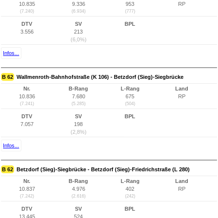
10.835
9.336
953
RP
(7.240)
(6.934)
(777)
DTV
SV
BPL
3.556
213
(6,0%)
Infos...
B 62
Wallmenroth-Bahnhofstraße (K 106) - Betzdorf (Sieg)-Siegbrücke
Nr.
B-Rang
L-Rang
Land
10.836
7.680
675
RP
(7.241)
(5.285)
(504)
DTV
SV
BPL
7.057
198
(2,8%)
Infos...
B 62
Betzdorf (Sieg)-Siegbrücke - Betzdorf (Sieg)-Friedrichstraße (L 280)
Nr.
B-Rang
L-Rang
Land
10.837
4.976
402
RP
(7.242)
(2.616)
(242)
DTV
SV
BPL
13.445
524