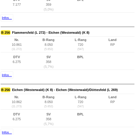
7.177
359
(5,0%)
Infos...
B 256
Flammersfeld (L 272) - Eichen (Westerwald) (K 8)
Nr.
B-Rang
L-Rang
Land
10.861
8.050
720
RP
(11.272)
(5.652)
(547)
DTV
SV
BPL
6.275
358
(5,7%)
Infos...
B 256
Eichen (Westerwald) (K 8) - Eichen (Westerwald)/Döttesfeld (L 269)
Nr.
B-Rang
L-Rang
Land
10.862
8.050
720
RP
(11.273)
(5.652)
(547)
DTV
SV
BPL
6.275
358
(5,7%)
Infos...