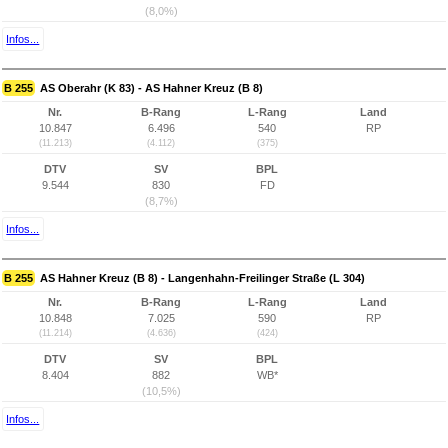
(8,0%)
Infos...
B 255
AS Oberahr (K 83) - AS Hahner Kreuz (B 8)
Nr.
B-Rang
L-Rang
Land
10.847
6.496
540
RP
(11.213)
(4.112)
(375)
DTV
SV
BPL
9.544
830
FD
(8,7%)
Infos...
B 255
AS Hahner Kreuz (B 8) - Langenhahn-Freilinger Straße (L 304)
Nr.
B-Rang
L-Rang
Land
10.848
7.025
590
RP
(11.214)
(4.636)
(424)
DTV
SV
BPL
8.404
882
WB*
(10,5%)
Infos...