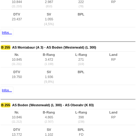
10.844
2.987
222
RP
(11.210)
(810)
(78)
DTV
SV
BPL
23.437
1.055
(4,5%)
Infos...
B 255
AS Montabaur (A 3) - AS Boden (Westerwald) (L 300)
Nr.
B-Rang
L-Rang
Land
10.845
3.472
271
RP
(11.211)
(1.199)
(119)
DTV
SV
BPL
19.750
1.936
(9,8%)
Infos...
B 255
AS Boden (Westerwald) (L 300) - AS Oberahr (K 83)
Nr.
B-Rang
L-Rang
Land
10.846
4.865
398
RP
(11.212)
(2.507)
(238)
DTV
SV
BPL
13.772
1.102
FD