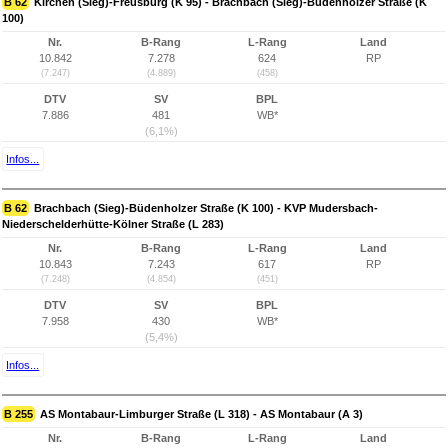
B 62
Kirchen (Sieg)-Freusburg (K 95) - Brachbach (Sieg)-Büdenholzer Straße (K
100)
Nr.
B-Rang
L-Rang
Land
10.842
7.278
624
RP
(7.247)
(4.889)
(458)
DTV
SV
BPL
7.886
481
WB*
(6,1%)
Infos...
B 62
Brachbach (Sieg)-Büdenholzer Straße (K 100) - KVP Mudersbach-
Niederschelderhütte-Kölner Straße (L 283)
Nr.
B-Rang
L-Rang
Land
10.843
7.243
617
RP
(7.248)
(4.854)
(451)
DTV
SV
BPL
7.958
430
WB*
(5,4%)
Infos...
B 255
AS Montabaur-Limburger Straße (L 318) - AS Montabaur (A 3)
Nr.
B-Rang
L-Rang
Land