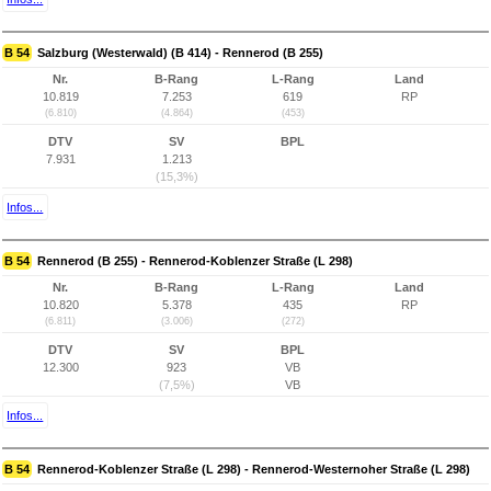
B 54
Salzburg (Westerwald) (B 414) - Rennerod (B 255)
Nr.
B-Rang
L-Rang
Land
10.819
7.253
619
RP
(6.810)
(4.864)
(453)
DTV
SV
BPL
7.931
1.213
(15,3%)
Infos...
B 54
Rennerod (B 255) - Rennerod-Koblenzer Straße (L 298)
Nr.
B-Rang
L-Rang
Land
10.820
5.378
435
RP
(6.811)
(3.006)
(272)
DTV
SV
BPL
12.300
923
VB
(7,5%)
VB
Infos...
B 54
Rennerod-Koblenzer Straße (L 298) - Rennerod-Westernoher Straße (L 298)