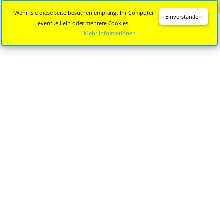
Diese Seite wird nicht mehr aktualisiert.
Zur neuen Seite
Wenn Sie diese Seite besuchen empfängt Ihr Computer
Einverstanden
eventuell ein oder mehrere Cookies.
Mehr Informationen