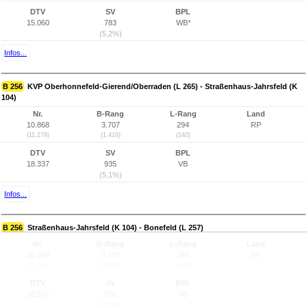
DTV
SV
BPL
15.060
783
WB*
(5,2%)
Infos...
B 256
KVP Oberhonnefeld-Gierend/Oberraden (L 265) - Straßenhaus-Jahrsfeld (K
104)
Nr.
B-Rang
L-Rang
Land
10.868
3.707
294
RP
(11.279)
(1.416)
(140)
DTV
SV
BPL
18.337
935
VB
(5,1%)
Infos...
B 256
Straßenhaus-Jahrsfeld (K 104) - Bonefeld (L 257)
Nr.
B-Rang
L-Rang
Land
10.869
3.707
294
RP
(11.280)
(1.416)
(140)
DTV
SV
BPL
18.337
935
VB
(5,1%)