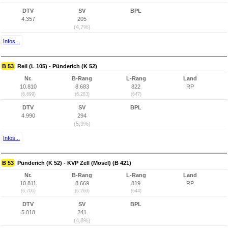
DTV
SV
BPL
4.357
205
(4,7%)
Infos...
B 53
Reil (L 105) - Pünderich (K 52)
Nr.
B-Rang
L-Rang
Land
10.810
8.683
822
RP
(6.699)
(6.283)
(647)
DTV
SV
BPL
4.990
294
(5,9%)
Infos...
B 53
Pünderich (K 52) - KVP Zell (Mosel) (B 421)
Nr.
B-Rang
L-Rang
Land
10.811
8.669
819
RP
(6.700)
(6.269)
(644)
DTV
SV
BPL
5.018
241
(4,8%)