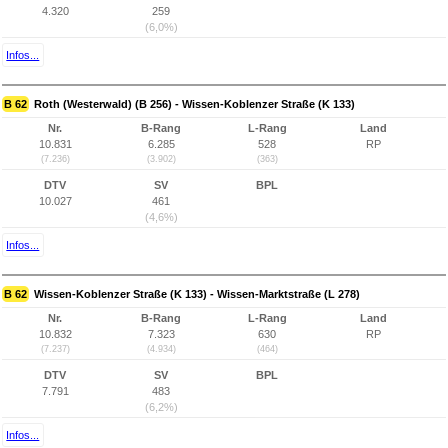
4.320
259
(6,0%)
Infos...
B 62
Roth (Westerwald) (B 256) - Wissen-Koblenzer Straße (K 133)
Nr.
B-Rang
L-Rang
Land
10.831
6.285
528
RP
(7.236)
(3.902)
(363)
DTV
SV
BPL
10.027
461
(4,6%)
Infos...
B 62
Wissen-Koblenzer Straße (K 133) - Wissen-Marktstraße (L 278)
Nr.
B-Rang
L-Rang
Land
10.832
7.323
630
RP
(7.237)
(4.934)
(464)
DTV
SV
BPL
7.791
483
(6,2%)
Infos...