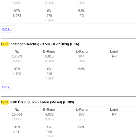
(6.691)
(5.322)
(507)
DTV
SV
BPL
6.973
279
FD
(4,0%)
Infos...
B 53
Zeltingen-Rachtig (B 50) - KVP Ürzig (L 56)
Nr.
B-Rang
L-Rang
Land
10.803
8.810
844
RP
(6.692)
(6.410)
(669)
DTV
SV
BPL
4.700
226
(4,8%)
Infos...
B 53
KVP Ürzig (L 56) - Erden (Mosel) (L 189)
Nr.
B-Rang
L-Rang
Land
10.804
9.032
887
RP
(6.693)
(6.631)
(711)
DTV
SV
BPL
4.211
206
(4,9%)