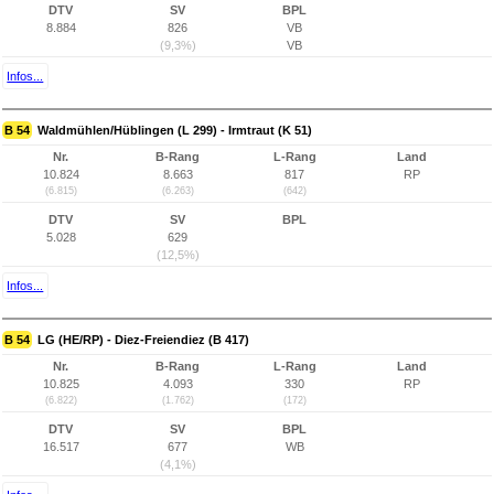
DTV
SV
BPL
8.884
826
VB
(9,3%)
VB
Infos...
B 54
Waldmühlen/Hüblingen (L 299) - Irmtraut (K 51)
Nr.
B-Rang
L-Rang
Land
10.824
8.663
817
RP
(6.815)
(6.263)
(642)
DTV
SV
BPL
5.028
629
(12,5%)
Infos...
B 54
LG (HE/RP) - Diez-Freiendiez (B 417)
Nr.
B-Rang
L-Rang
Land
10.825
4.093
330
RP
(6.822)
(1.762)
(172)
DTV
SV
BPL
16.517
677
WB
(4,1%)