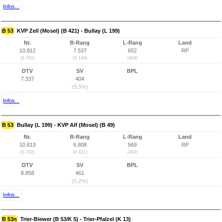
Infos...
B 53
KVP Zell (Mosel) (B 421) - Bullay (L 199)
Nr.
B-Rang
L-Rang
Land
10.812
7.537
652
RP
(6.701)
(5.146)
(484)
DTV
SV
BPL
7.337
404
(5,5%)
Infos...
B 53
Bullay (L 199) - KVP Alf (Mosel) (B 49)
Nr.
B-Rang
L-Rang
Land
10.813
6.808
569
RP
(6.702)
(4.421)
(404)
DTV
SV
BPL
8.858
461
(5,2%)
Infos...
B 53n
Trier-Biewer (B 53/K 5) - Trier-Pfalzel (K 13)