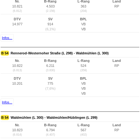
Nr.
B-Rang
L-Rang
Land
10.821
4.503
363
RP
(6.812)
(2.156)
(204)
DTV
SV
BPL
14.977
914
VB
(6,1%)
VB
Infos...
B 54
Rennerod-Westernoher Straße (L 298) - Waldmühlen (L 300)
Nr.
B-Rang
L-Rang
Land
10.822
6.211
524
RP
(6.813)
(3.830)
(359)
DTV
SV
BPL
10.201
775
VB
(7,6%)
VB
VB
Infos...
B 54
Waldmühlen (L 300) - Waldmühlen/Hüblingen (L 299)
Nr.
B-Rang
L-Rang
Land
10.823
6.794
567
RP
(6.814)
(4.407)
(402)