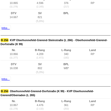
10.865
4.596
376
RP
(11.276)
(2.245)
(217)
DTV
SV
BPL
14.667
821
(5,6%)
Infos...
B 256
KVP Oberhonnefeld-Gierend-Steinstraße (L 266) - Oberhonnefeld-Gierend-
Dorfstraße (K 99)
Nr.
B-Rang
L-Rang
Land
10.866
4.209
340
RP
(11.277)
(1.872)
(182)
DTV
SV
BPL
16.038
802
WB*
(5,0%)
Infos...
B 256
Oberhonnefeld-Gierend-Dorfstraße (K 99) - KVP Oberhonnefeld-
Gierend/Oberraden (L 265)
Nr.
B-Rang
L-Rang
Land
10.867
4.476
361
RP
(11.278)
(2.132)
(202)