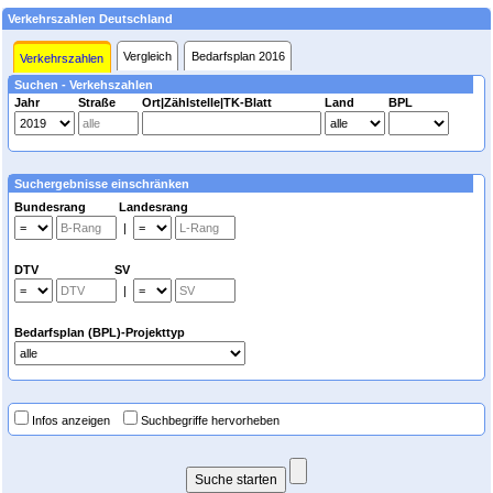
Verkehrszahlen Deutschland
Vergleich
Bedarfsplan 2016
Verkehrszahlen
Suchen - Verkehszahlen
Jahr
Straße
Ort|Zählstelle|TK-Blatt
Land
BPL
Suchergebnisse einschränken
Bundesrang Landesrang
|
DTV SV
|
Bedarfsplan (BPL)-Projekttyp
Infos anzeigen
Suchbegriffe hervorheben