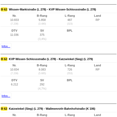
B 62
Wissen-Marktstraße (L 278) - KVP Wissen-Schlossstraße (L 278)
Nr.
B-Rang
L-Rang
Land
10.833
5.858
487
RP
(7.238)
(3.480)
(323)
DTV
SV
BPL
11.036
375
(3,4%)
Infos...
B 62
KVP Wissen-Schlossstraße (L 278) - Katzwinkel (Sieg) (L 279)
Nr.
B-Rang
L-Rang
Land
10.834
8.083
726
RP
(7.239)
(5.685)
(553)
DTV
SV
BPL
6.212
292
(4,7%)
Infos...
B 62
Katzwinkel (Sieg) (L 279) - Wallmenroth-Bahnhofstraße (K 106)
Nr.
B-Rang
L-Rang
Land