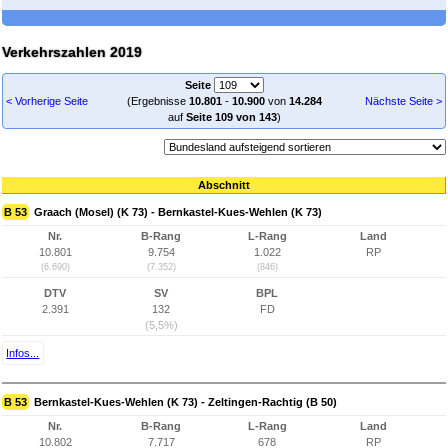
Verkehrszahlen 2019
Seite
< Vorherige Seite
(Ergebnisse
10.801
-
10.900
von
14.284
Nächste Seite >
auf
Seite 109 von 143
)
Abschnitt
B 53
Graach (Mosel) (K 73) - Bernkastel-Kues-Wehlen (K 73)
Nr.
B-Rang
L-Rang
Land
10.801
9.754
1.022
RP
(6.690)
(7.352)
(846)
DTV
SV
BPL
2.391
132
FD
(5,5%)
Infos...
B 53
Bernkastel-Kues-Wehlen (K 73) - Zeltingen-Rachtig (B 50)
Nr.
B-Rang
L-Rang
Land
10.802
7.717
678
RP