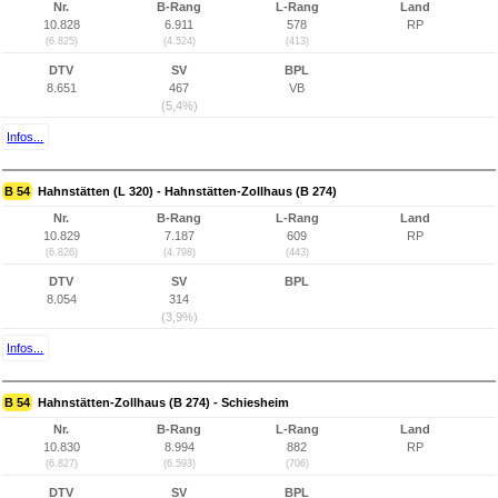
Nr.
B-Rang
L-Rang
Land
10.828
6.911
578
RP
(6.825)
(4.524)
(413)
DTV
SV
BPL
8.651
467
VB
(5,4%)
Infos...
B 54
Hahnstätten (L 320) - Hahnstätten-Zollhaus (B 274)
Nr.
B-Rang
L-Rang
Land
10.829
7.187
609
RP
(6.826)
(4.798)
(443)
DTV
SV
BPL
8.054
314
(3,9%)
Infos...
B 54
Hahnstätten-Zollhaus (B 274) - Schiesheim
Nr.
B-Rang
L-Rang
Land
10.830
8.994
882
RP
(6.827)
(6.593)
(706)
DTV
SV
BPL