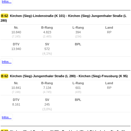
Infos...
B 62
Kirchen (Sieg)-Lindenstraße (K 101) - Kirchen (Sieg)-Jungenthaler Straße (L
280)
Nr.
B-Rang
L-Rang
Land
10.840
4.823
394
RP
(7.245)
(2.465)
(234)
DTV
SV
BPL
13.940
572
(4,1%)
Infos...
B 62
Kirchen (Sieg)-Jungenthaler Straße (L 280) - Kirchen (Sieg)-Freusburg (K 95)
Nr.
B-Rang
L-Rang
Land
10.841
7.134
601
RP
(7.246)
(4.745)
(435)
DTV
SV
BPL
8.161
245
(3,0%)
Infos...