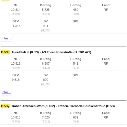
Nr.
B-Rang
L-Rang
Land
10.814
5.725
469
RP
(6.703)
(3.348)
(305)
DTV
SV
BPL
11.357
511
(4,5%)
Infos...
B 53n
Trier-Pfalzel (K 13) - AS Trier-Hafenstraße (B 53/B 422)
Nr.
B-Rang
L-Rang
Land
10.815
6.507
541
RP
(6.704)
(4.123)
(376)
DTV
SV
BPL
9.516
600
(6,3%)
Infos...
B 53y
Traben-Trarbach-Wolf (K 102) - Traben-Trarbach-Brückenstraße (B 53)
Nr.
B-Rang
L-Rang
Land
10.816
7.620
669
RP
(6.705)
(5.225)
(498)