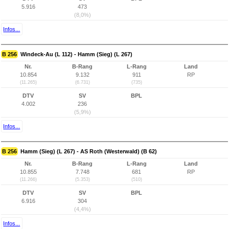
5.916
473
(8,0%)
Infos...
B 256
Windeck-Au (L 112) - Hamm (Sieg) (L 267)
Nr.
B-Rang
L-Rang
Land
10.854
9.132
911
RP
(11.265)
(6.731)
(735)
DTV
SV
BPL
4.002
236
(5,9%)
Infos...
B 256
Hamm (Sieg) (L 267) - AS Roth (Westerwald) (B 62)
Nr.
B-Rang
L-Rang
Land
10.855
7.748
681
RP
(11.266)
(5.353)
(510)
DTV
SV
BPL
6.916
304
(4,4%)
Infos...