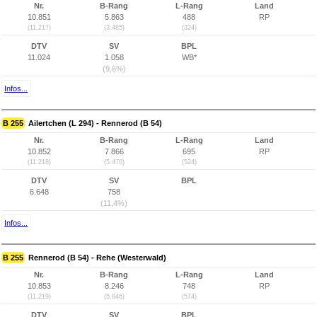
Nr.
B-Rang
L-Rang
Land
10.851
5.863
488
RP
(11.217)
(3.485)
(324)
DTV
SV
BPL
11.024
1.058
WB*
(9,6%)
Infos...
B 255
Ailertchen (L 294) - Rennerod (B 54)
Nr.
B-Rang
L-Rang
Land
10.852
7.866
695
RP
(11.218)
(5.470)
(524)
DTV
SV
BPL
6.648
758
(11,4%)
Infos...
B 255
Rennerod (B 54) - Rehe (Westerwald)
Nr.
B-Rang
L-Rang
Land
10.853
8.246
748
RP
(11.219)
(5.846)
(574)
DTV
SV
BPL