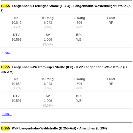
B 255
Langenhahn-Freilinger Straße (L 304) - Langenhahn-Westerburger Straße (K
8)
Nr.
B-Rang
L-Rang
Land
10.849
6.043
504
RP
(11.215)
(3.662)
(339)
DTV
SV
BPL
10.591
1.006
WB*
(9,5%)
Infos...
B 255
Langenhahn-Westerburger Straße (K 8) - KVP Langenhahn-Waldstraße (B
255-Ast)
Nr.
B-Rang
L-Rang
Land
10.850
6.043
504
RP
(11.216)
(3.662)
(339)
DTV
SV
BPL
10.591
1.006
WB*
(9,5%)
Infos...
B 255
KVP Langenhahn-Waldstraße (B 255-Ast) - Ailertchen (L 294)