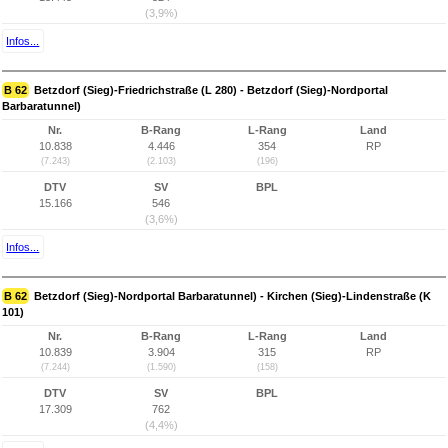
(3,9%)
Infos...
B 62
Betzdorf (Sieg)-Friedrichstraße (L 280) - Betzdorf (Sieg)-Nordportal
Barbaratunnel)
Nr.
B-Rang
L-Rang
Land
10.838
4.446
354
RP
(7.243)
(2.103)
(196)
DTV
SV
BPL
15.166
546
(3,6%)
Infos...
B 62
Betzdorf (Sieg)-Nordportal Barbaratunnel) - Kirchen (Sieg)-Lindenstraße (K
101)
Nr.
B-Rang
L-Rang
Land
10.839
3.904
315
RP
(7.244)
(1.590)
(158)
DTV
SV
BPL
17.309
762
(4,4%)