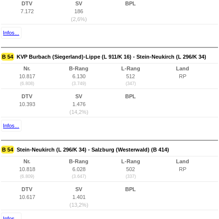
DTV
SV
BPL
7.172
186
(2,6%)
Infos...
B 54
KVP Burbach (Siegerland)-Lippe (L 911/K 16) - Stein-Neukirch (L 296/K 34)
Nr.
B-Rang
L-Rang
Land
10.817
6.130
512
RP
(6.808)
(3.749)
(347)
DTV
SV
BPL
10.393
1.476
(14,2%)
Infos...
B 54
Stein-Neukirch (L 296/K 34) - Salzburg (Westerwald) (B 414)
Nr.
B-Rang
L-Rang
Land
10.818
6.028
502
RP
(6.809)
(3.647)
(337)
DTV
SV
BPL
10.617
1.401
(13,2%)
Infos...