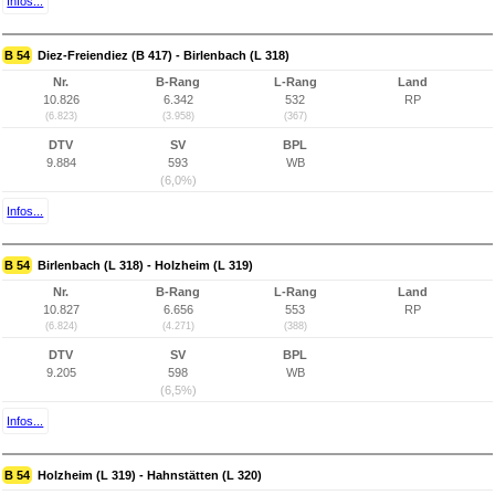
Infos...
B 54
Diez-Freiendiez (B 417) - Birlenbach (L 318)
Nr.
B-Rang
L-Rang
Land
10.826
6.342
532
RP
(6.823)
(3.958)
(367)
DTV
SV
BPL
9.884
593
WB
(6,0%)
Infos...
B 54
Birlenbach (L 318) - Holzheim (L 319)
Nr.
B-Rang
L-Rang
Land
10.827
6.656
553
RP
(6.824)
(4.271)
(388)
DTV
SV
BPL
9.205
598
WB
(6,5%)
Infos...
B 54
Holzheim (L 319) - Hahnstätten (L 320)