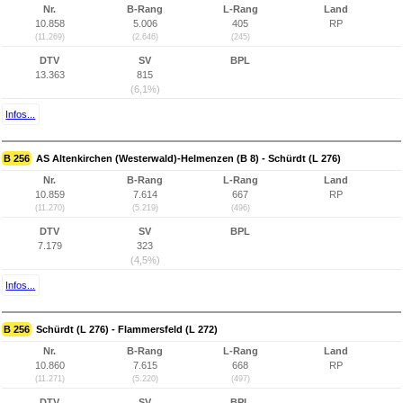
Nr.
B-Rang
L-Rang
Land
10.858
5.006
405
RP
(11.269)
(2.646)
(245)
DTV
SV
BPL
13.363
815
(6,1%)
Infos...
B 256
AS Altenkirchen (Westerwald)-Helmenzen (B 8) - Schürdt (L 276)
Nr.
B-Rang
L-Rang
Land
10.859
7.614
667
RP
(11.270)
(5.219)
(496)
DTV
SV
BPL
7.179
323
(4,5%)
Infos...
B 256
Schürdt (L 276) - Flammersfeld (L 272)
Nr.
B-Rang
L-Rang
Land
10.860
7.615
668
RP
(11.271)
(5.220)
(497)
DTV
SV
BPL