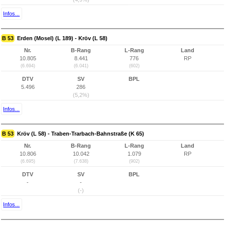
Infos...
B 53
Erden (Mosel) (L 189) - Kröv (L 58)
Nr.
B-Rang
L-Rang
Land
10.805
8.441
776
RP
(6.694)
(6.041)
(602)
DTV
SV
BPL
5.496
286
(5,2%)
Infos...
B 53
Kröv (L 58) - Traben-Trarbach-Bahnstraße (K 65)
Nr.
B-Rang
L-Rang
Land
10.806
10.042
1.079
RP
(6.695)
(7.638)
(902)
DTV
SV
BPL
-
-
(-)
Infos...