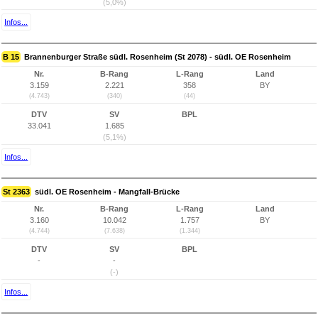
(5,0%)
Infos...
B 15
Brannenburger Straße südl. Rosenheim (St 2078) - südl. OE Rosenheim
Nr.
B-Rang
L-Rang
Land
3.159
2.221
358
BY
(4.743)
(340)
(44)
DTV
SV
BPL
33.041
1.685
(5,1%)
Infos...
St 2363
südl. OE Rosenheim - Mangfall-Brücke
Nr.
B-Rang
L-Rang
Land
3.160
10.042
1.757
BY
(4.744)
(7.638)
(1.344)
DTV
SV
BPL
-
-
(-)
Infos...