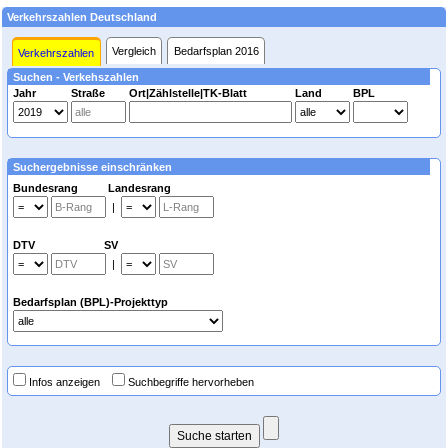
Verkehrszahlen Deutschland
Vergleich
Bedarfsplan 2016
Verkehrszahlen
Suchen - Verkehszahlen
Jahr
Straße
Ort|Zählstelle|TK-Blatt
Land
BPL
Suchergebnisse einschränken
Bundesrang Landesrang
|
DTV SV
|
Bedarfsplan (BPL)-Projekttyp
Infos anzeigen
Suchbegriffe hervorheben