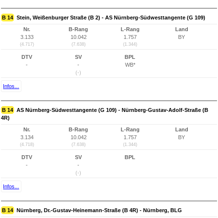
B 14
Stein, Weißenburger Straße (B 2) - AS Nürnberg-Südwesttangente (G 109)
Nr.
B-Rang
L-Rang
Land
3.133
10.042
1.757
BY
(4.717)
(7.638)
(1.344)
DTV
SV
BPL
-
-
WB*
(-)
Infos...
B 14
AS Nürnberg-Südwesttangente (G 109) - Nürnberg-Gustav-Adolf-Straße (B
4R)
Nr.
B-Rang
L-Rang
Land
3.134
10.042
1.757
BY
(4.718)
(7.638)
(1.344)
DTV
SV
BPL
-
-
(-)
Infos...
B 14
Nürnberg, Dr.-Gustav-Heinemann-Straße (B 4R) - Nürnberg, BLG