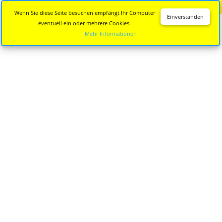
Diese Seite wird nicht mehr aktualisiert.
Zur neuen Seite
Wenn Sie diese Seite besuchen empfängt Ihr Computer
Einverstanden
eventuell ein oder mehrere Cookies.
Mehr Informationen