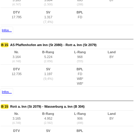
3.163
3.804
693
BY
(4.747)
(1.500)
(288)
DTV
SV
BPL
17.795
1.317
FD
(7,4%)
Infos...
B 15
AS Pfaffenhofen am Inn (St 2080) - Rott a. Inn (St 2079)
Nr.
B-Rang
L-Rang
Land
3.164
5.224
968
BY
(4.748)
(2.856)
(555)
DTV
SV
BPL
12.735
1.197
FD
(9,4%)
WB*
WB*
Infos...
B 15
Rott a. Inn (St 2079) - Wasserburg a. Inn (B 304)
Nr.
B-Rang
L-Rang
Land
3.165
4.952
906
BY
(4.749)
(2.592)
(496)
DTV
SV
BPL