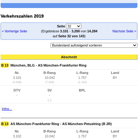
Verkehrszahlen 2019
Seite
< Vorherige Seite
(Ergebnisse
3.101
-
3.200
von
14.284
Nächste Seite >
auf
Seite 32 von 143
)
Abschnitt
B 13
München, BLG - AS München-Frankfurter Ring
Nr.
B-Rang
L-Rang
Land
3.101
10.042
1.757
BY
(4.648)
(7.638)
(1.344)
DTV
SV
BPL
-
-
(-)
Infos...
B 13
AS München-Frankfurter Ring - AS München-Petuelring (B 2R)
Nr.
B-Rang
L-Rang
Land
3.102
10.042
1.757
BY