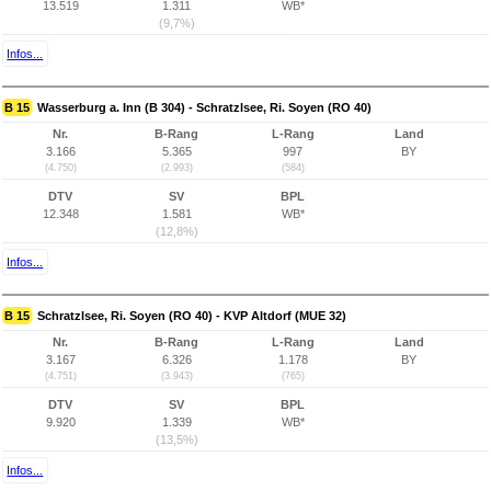
13.519
1.311
WB*
(9,7%)
Infos...
B 15
Wasserburg a. Inn (B 304) - Schratzlsee, Ri. Soyen (RO 40)
Nr.
B-Rang
L-Rang
Land
3.166
5.365
997
BY
(4.750)
(2.993)
(584)
DTV
SV
BPL
12.348
1.581
WB*
(12,8%)
Infos...
B 15
Schratzlsee, Ri. Soyen (RO 40) - KVP Altdorf (MUE 32)
Nr.
B-Rang
L-Rang
Land
3.167
6.326
1.178
BY
(4.751)
(3.943)
(765)
DTV
SV
BPL
9.920
1.339
WB*
(13,5%)
Infos...