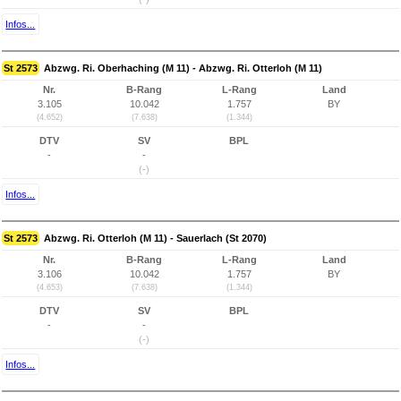
Infos...
St 2573
Abzwg. Ri. Oberhaching (M 11) - Abzwg. Ri. Otterloh (M 11)
Nr.
B-Rang
L-Rang
Land
3.105
10.042
1.757
BY
(4.652)
(7.638)
(1.344)
DTV
SV
BPL
-
-
(-)
Infos...
St 2573
Abzwg. Ri. Otterloh (M 11) - Sauerlach (St 2070)
Nr.
B-Rang
L-Rang
Land
3.106
10.042
1.757
BY
(4.653)
(7.638)
(1.344)
DTV
SV
BPL
-
-
(-)
Infos...