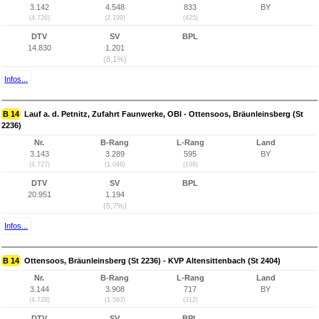
3.142
4.548
833
BY
(4.726)
(2.199)
(425)
DTV
SV
BPL
14.830
1.201
(8,1%)
Infos...
B 14
Lauf a. d. Petnitz, Zufahrt Faunwerke, OBI - Ottensoos, Bräunleinsberg (St
2236)
Nr.
B-Rang
L-Rang
Land
3.143
3.289
595
BY
(4.727)
(1.046)
(199)
DTV
SV
BPL
20.951
1.194
(5,7%)
Infos...
B 14
Ottensoos, Bräunleinsberg (St 2236) - KVP Altensittenbach (St 2404)
Nr.
B-Rang
L-Rang
Land
3.144
3.908
717
BY
(4.728)
(1.593)
(312)
DTV
SV
BPL