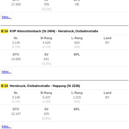
17.300
709
VB
(4,1%)
Infos...
B 14
KVP Altensittenbach (St 2404) - Hersbruck, Ostbahnstraße
Nr.
B-Rang
L-Rang
Land
3.145
4.525
828
BY
(4.729)
(2.176)
(420)
DTV
SV
BPL
14.905
641
(4,3%)
Infos...
B 14
Hersbruck, Ostbahnstraße - Happurg (St 2236)
Nr.
B-Rang
L-Rang
Land
3.146
5.437
1.015
BY
(4.730)
(3.065)
(602)
DTV
SV
BPL
12.147
425
(3,5%)
Infos...