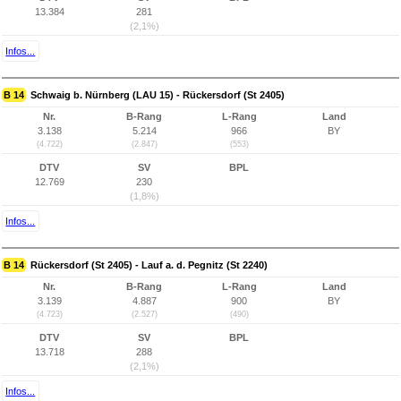
13.384
281
(2,1%)
Infos...
B 14
Schwaig b. Nürnberg (LAU 15) - Rückersdorf (St 2405)
Nr.
B-Rang
L-Rang
Land
3.138
5.214
966
BY
(4.722)
(2.847)
(553)
DTV
SV
BPL
12.769
230
(1,8%)
Infos...
B 14
Rückersdorf (St 2405) - Lauf a. d. Pegnitz (St 2240)
Nr.
B-Rang
L-Rang
Land
3.139
4.887
900
BY
(4.723)
(2.527)
(490)
DTV
SV
BPL
13.718
288
(2,1%)
Infos...