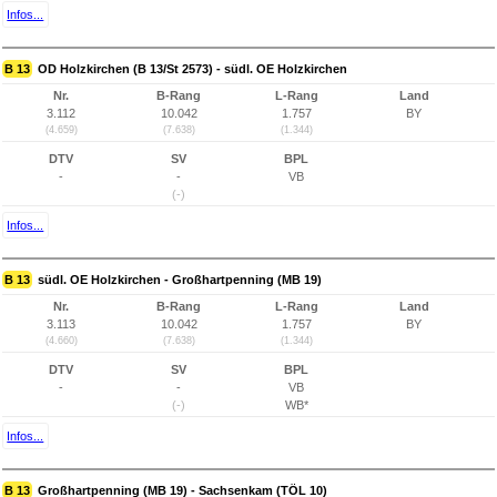
Infos...
B 13
OD Holzkirchen (B 13/St 2573) - südl. OE Holzkirchen
Nr.
B-Rang
L-Rang
Land
3.112
10.042
1.757
BY
(4.659)
(7.638)
(1.344)
DTV
SV
BPL
-
-
VB
(-)
Infos...
B 13
südl. OE Holzkirchen - Großhartpenning (MB 19)
Nr.
B-Rang
L-Rang
Land
3.113
10.042
1.757
BY
(4.660)
(7.638)
(1.344)
DTV
SV
BPL
-
-
VB
(-)
WB*
Infos...
B 13
Großhartpenning (MB 19) - Sachsenkam (TÖL 10)