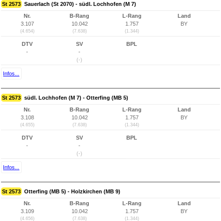
St 2573
Sauerlach (St 2070) - südl. Lochhofen (M 7)
Nr.
B-Rang
L-Rang
Land
3.107
10.042
1.757
BY
(4.654)
(7.638)
(1.344)
DTV
SV
BPL
-
-
(-)
Infos...
St 2573
südl. Lochhofen (M 7) - Otterfing (MB 5)
Nr.
B-Rang
L-Rang
Land
3.108
10.042
1.757
BY
(4.655)
(7.638)
(1.344)
DTV
SV
BPL
-
-
(-)
Infos...
St 2573
Otterfing (MB 5) - Holzkirchen (MB 9)
Nr.
B-Rang
L-Rang
Land
3.109
10.042
1.757
BY
(4.656)
(7.638)
(1.344)