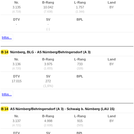
Nr.
B-Rang
L-Rang
Land
3.135
10.042
1.757
BY
(4.719)
(7.638)
(1.344)
DTV
SV
BPL
-
-
(-)
Infos...
B 14
Nürnberg, BLG - AS Nürnberg/Behringersdorf (A 3)
Nr.
B-Rang
L-Rang
Land
3.136
3.975
733
BY
(4.720)
(1.655)
(326)
DTV
SV
BPL
17.015
272
(1,6%)
Infos...
B 14
AS Nürnberg/Behringersdorf (A 3) - Schwaig b. Nürnberg (LAU 15)
Nr.
B-Rang
L-Rang
Land
3.137
4.998
915
BY
(4.721)
(2.638)
(505)
DTV
SV
BPL