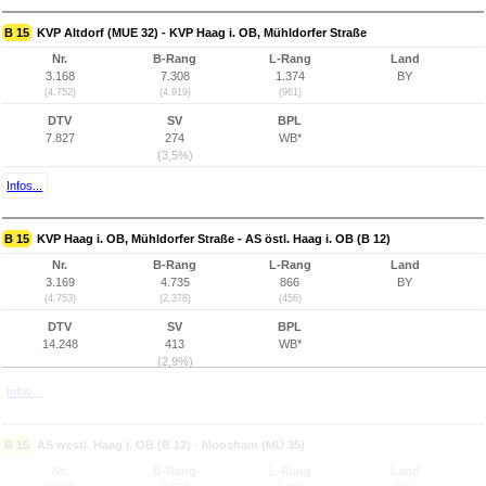
B 15
KVP Altdorf (MUE 32) - KVP Haag i. OB, Mühldorfer Straße
Nr.
B-Rang
L-Rang
Land
3.168
7.308
1.374
BY
(4.752)
(4.919)
(961)
DTV
SV
BPL
7.827
274
WB*
(3,5%)
Infos...
B 15
KVP Haag i. OB, Mühldorfer Straße - AS östl. Haag i. OB (B 12)
Nr.
B-Rang
L-Rang
Land
3.169
4.735
866
BY
(4.753)
(2.378)
(456)
DTV
SV
BPL
14.248
413
WB*
(2,9%)
Infos...
B 15
AS westl. Haag i. OB (B 12) - Moosham (MÜ 35)
Nr.
B-Rang
L-Rang
Land