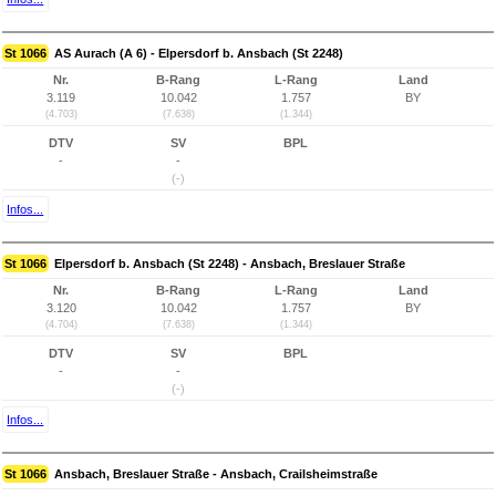
St 1066
AS Aurach (A 6) - Elpersdorf b. Ansbach (St 2248)
Nr.
B-Rang
L-Rang
Land
3.119
10.042
1.757
BY
(4.703)
(7.638)
(1.344)
DTV
SV
BPL
-
-
(-)
Infos...
St 1066
Elpersdorf b. Ansbach (St 2248) - Ansbach, Breslauer Straße
Nr.
B-Rang
L-Rang
Land
3.120
10.042
1.757
BY
(4.704)
(7.638)
(1.344)
DTV
SV
BPL
-
-
(-)
Infos...
St 1066
Ansbach, Breslauer Straße - Ansbach, Crailsheimstraße