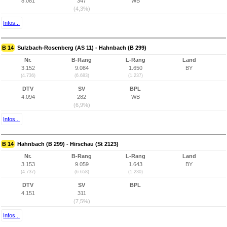
8.081
347
WB
(4,3%)
Infos...
B 14
Sulzbach-Rosenberg (AS 11) - Hahnbach (B 299)
Nr.
B-Rang
L-Rang
Land
3.152
9.084
1.650
BY
(4.736)
(6.683)
(1.237)
DTV
SV
BPL
4.094
282
WB
(6,9%)
Infos...
B 14
Hahnbach (B 299) - Hirschau (St 2123)
Nr.
B-Rang
L-Rang
Land
3.153
9.059
1.643
BY
(4.737)
(6.658)
(1.230)
DTV
SV
BPL
4.151
311
(7,5%)
Infos...