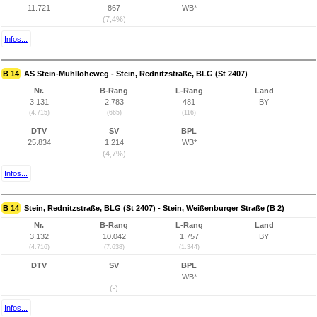
11.721
867
WB*
(7,4%)
Infos...
B 14
AS Stein-Mühlloheweg - Stein, Rednitzstraße, BLG (St 2407)
Nr.
B-Rang
L-Rang
Land
3.131
2.783
481
BY
(4.715)
(665)
(116)
DTV
SV
BPL
25.834
1.214
WB*
(4,7%)
Infos...
B 14
Stein, Rednitzstraße, BLG (St 2407) - Stein, Weißenburger Straße (B 2)
Nr.
B-Rang
L-Rang
Land
3.132
10.042
1.757
BY
(4.716)
(7.638)
(1.344)
DTV
SV
BPL
-
-
WB*
(-)
Infos...