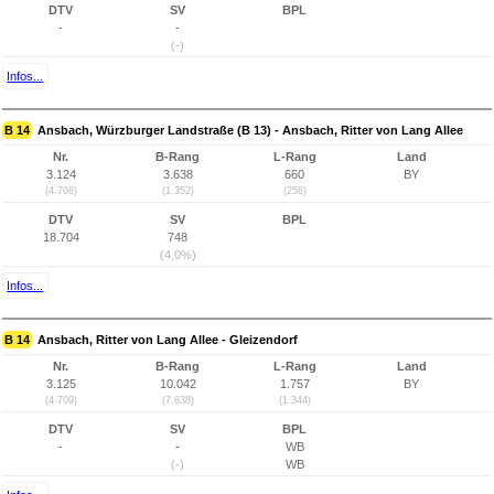
DTV
SV
BPL
-
-
(-)
Infos...
B 14
Ansbach, Würzburger Landstraße (B 13) - Ansbach, Ritter von Lang Allee
Nr.
B-Rang
L-Rang
Land
3.124
3.638
660
BY
(4.708)
(1.352)
(258)
DTV
SV
BPL
18.704
748
(4,0%)
Infos...
B 14
Ansbach, Ritter von Lang Allee - Gleizendorf
Nr.
B-Rang
L-Rang
Land
3.125
10.042
1.757
BY
(4.709)
(7.638)
(1.344)
DTV
SV
BPL
-
-
WB
(-)
WB