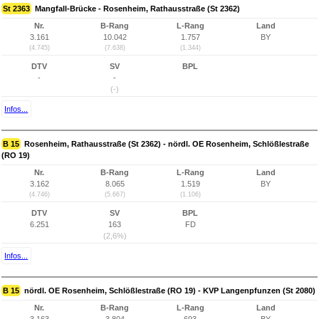
St 2363
Mangfall-Brücke - Rosenheim, Rathausstraße (St 2362)
Nr.
B-Rang
L-Rang
Land
3.161
10.042
1.757
BY
(4.745)
(7.638)
(1.344)
DTV
SV
BPL
-
-
(-)
Infos...
B 15
Rosenheim, Rathausstraße (St 2362) - nördl. OE Rosenheim, Schlößlestraße
(RO 19)
Nr.
B-Rang
L-Rang
Land
3.162
8.065
1.519
BY
(4.746)
(5.667)
(1.106)
DTV
SV
BPL
6.251
163
FD
(2,6%)
Infos...
B 15
nördl. OE Rosenheim, Schlößlestraße (RO 19) - KVP Langenpfunzen (St 2080)
Nr.
B-Rang
L-Rang
Land