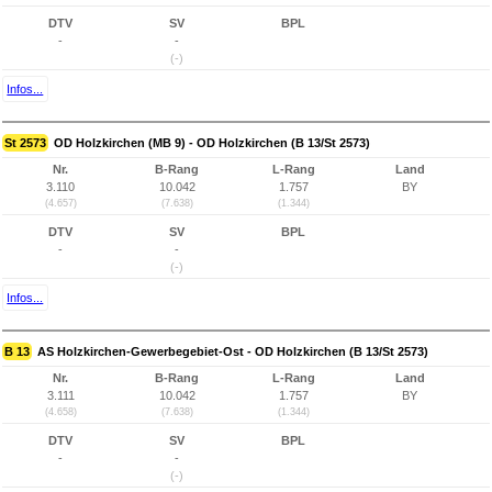
DTV
SV
BPL
-
-
(-)
Infos...
St 2573
OD Holzkirchen (MB 9) - OD Holzkirchen (B 13/St 2573)
Nr.
B-Rang
L-Rang
Land
3.110
10.042
1.757
BY
(4.657)
(7.638)
(1.344)
DTV
SV
BPL
-
-
(-)
Infos...
B 13
AS Holzkirchen-Gewerbegebiet-Ost - OD Holzkirchen (B 13/St 2573)
Nr.
B-Rang
L-Rang
Land
3.111
10.042
1.757
BY
(4.658)
(7.638)
(1.344)
DTV
SV
BPL
-
-
(-)