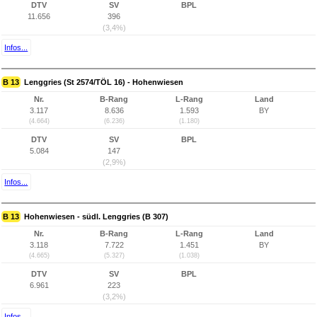
DTV
SV
BPL
11.656
396
(3,4%)
Infos...
B 13
Lenggries (St 2574/TÖL 16) - Hohenwiesen
Nr.
B-Rang
L-Rang
Land
3.117
8.636
1.593
BY
(4.664)
(6.236)
(1.180)
DTV
SV
BPL
5.084
147
(2,9%)
Infos...
B 13
Hohenwiesen - südl. Lenggries (B 307)
Nr.
B-Rang
L-Rang
Land
3.118
7.722
1.451
BY
(4.665)
(5.327)
(1.038)
DTV
SV
BPL
6.961
223
(3,2%)
Infos...