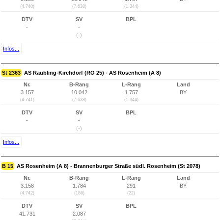
(4.740)
(7.638)
(1.344)
DTV
SV
BPL
-
-
(-)
Infos...
St 2363
AS Raubling-Kirchdorf (RO 25) - AS Rosenheim (A 8)
Nr.
B-Rang
L-Rang
Land
3.157
10.042
1.757
BY
(4.741)
(7.638)
(1.344)
DTV
SV
BPL
-
-
(-)
Infos...
B 15
AS Rosenheim (A 8) - Brannenburger Straße südl. Rosenheim (St 2078)
Nr.
B-Rang
L-Rang
Land
3.158
1.784
291
BY
(4.742)
(186)
(22)
DTV
SV
BPL
41.731
2.087