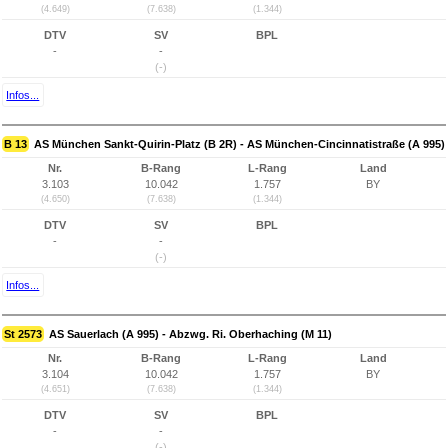
(4.649)
(7.638)
(1.344)
DTV
SV
BPL
-
-
(-)
Infos...
B 13
AS München Sankt-Quirin-Platz (B 2R) - AS München-Cincinnatistraße (A 995)
Nr.
B-Rang
L-Rang
Land
3.103
10.042
1.757
BY
(4.650)
(7.638)
(1.344)
DTV
SV
BPL
-
-
(-)
Infos...
St 2573
AS Sauerlach (A 995) - Abzwg. Ri. Oberhaching (M 11)
Nr.
B-Rang
L-Rang
Land
3.104
10.042
1.757
BY
(4.651)
(7.638)
(1.344)
DTV
SV
BPL
-
-
(-)