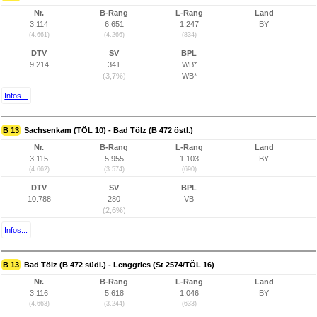
Nr.
B-Rang
L-Rang
Land
3.114
6.651
1.247
BY
(4.661)
(4.266)
(834)
DTV
SV
BPL
9.214
341
WB*
(3,7%)
WB*
Infos...
B 13
Sachsenkam (TÖL 10) - Bad Tölz (B 472 östl.)
Nr.
B-Rang
L-Rang
Land
3.115
5.955
1.103
BY
(4.662)
(3.574)
(690)
DTV
SV
BPL
10.788
280
VB
(2,6%)
Infos...
B 13
Bad Tölz (B 472 südl.) - Lenggries (St 2574/TÖL 16)
Nr.
B-Rang
L-Rang
Land
3.116
5.618
1.046
BY
(4.663)
(3.244)
(633)