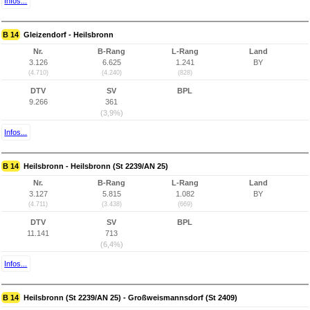
Infos...
B 14
Gleizendorf - Heilsbronn
Nr.
B-Rang
L-Rang
Land
3.126
6.625
1.241
BY
(4.710)
(4.240)
(828)
DTV
SV
BPL
9.266
361
(3,9%)
Infos...
B 14
Heilsbronn - Heilsbronn (St 2239/AN 25)
Nr.
B-Rang
L-Rang
Land
3.127
5.815
1.082
BY
(4.711)
(3.438)
(669)
DTV
SV
BPL
11.141
713
(6,4%)
Infos...
B 14
Heilsbronn (St 2239/AN 25) - Großweismannsdorf (St 2409)