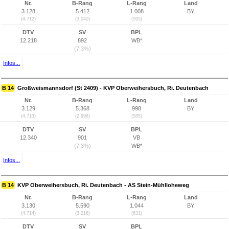
Nr.
B-Rang
L-Rang
Land
3.128
5.412
1.008
BY
(4.712)
(3.040)
(595)
DTV
SV
BPL
12.218
892
WB*
(7,3%)
Infos...
B 14
Großweismannsdorf (St 2409) - KVP Oberweihersbuch, Ri. Deutenbach
Nr.
B-Rang
L-Rang
Land
3.129
5.368
998
BY
(4.713)
(2.996)
(585)
DTV
SV
BPL
12.340
901
VB
(7,3%)
WB*
Infos...
B 14
KVP Oberweihersbuch, Ri. Deutenbach - AS Stein-Mühlloheweg
Nr.
B-Rang
L-Rang
Land
3.130
5.590
1.044
BY
(4.714)
(3.216)
(631)
DTV
SV
BPL