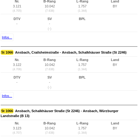
Nr.
B-Rang
L-Rang
Land
3.121
10.042
1.757
BY
(4.705)
(7.638)
(1.344)
DTV
SV
BPL
-
-
(-)
Infos...
St 1066
Ansbach, Crailsheimstraße - Ansbach, Schalkhäuser Straße (St 2246)
Nr.
B-Rang
L-Rang
Land
3.122
10.042
1.757
BY
(4.706)
(7.638)
(1.344)
DTV
SV
BPL
-
-
(-)
Infos...
St 1066
Ansbach, Schalkhäuser Straße (St 2246) - Ansbach, Würzburger
Landstraße (B 13)
Nr.
B-Rang
L-Rang
Land
3.123
10.042
1.757
BY
(4.707)
(7.638)
(1.344)