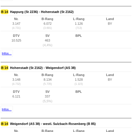
B 14
Happurg (St 2236) - Hohenstadt (St 2162)
Nr.
B-Rang
L-Rang
Land
3.147
6.072
1.126
BY
(4.731)
(3.691)
(713)
DTV
SV
BPL
10.525
463
(4,4%)
Infos...
B 14
Hohenstadt (St 2162) - Weigendorf (AS 38)
Nr.
B-Rang
L-Rang
Land
3.148
8.134
1.528
BY
(4.732)
(5.735)
(1.115)
DTV
SV
BPL
6.121
337
(5,5%)
Infos...
B 14
Weigendorf (AS 38) - westl. Sulzbach-Rosenberg (B 85)
Nr.
B-Rang
L-Rang
Land