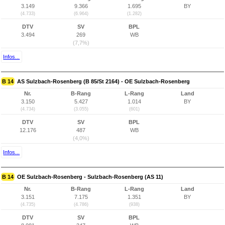
3.149
9.366
1.695
BY
(4.733)
(6.964)
(1.282)
DTV
SV
BPL
3.494
269
WB
(7,7%)
Infos...
B 14
AS Sulzbach-Rosenberg (B 85/St 2164) - OE Sulzbach-Rosenberg
Nr.
B-Rang
L-Rang
Land
3.150
5.427
1.014
BY
(4.734)
(3.055)
(601)
DTV
SV
BPL
12.176
487
WB
(4,0%)
Infos...
B 14
OE Sulzbach-Rosenberg - Sulzbach-Rosenberg (AS 11)
Nr.
B-Rang
L-Rang
Land
3.151
7.175
1.351
BY
(4.735)
(4.786)
(938)
DTV
SV
BPL