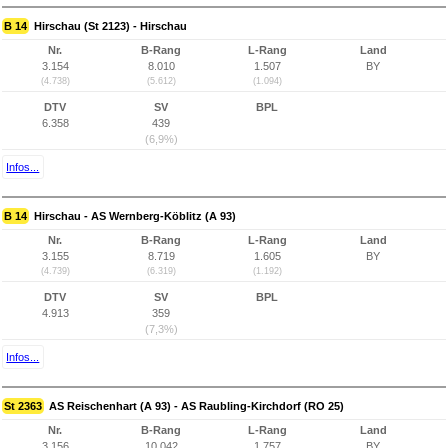
B 14
Hirschau (St 2123) - Hirschau
Nr.
B-Rang
L-Rang
Land
3.154
8.010
1.507
BY
(4.738)
(5.612)
(1.094)
DTV
SV
BPL
6.358
439
(6,9%)
Infos...
B 14
Hirschau - AS Wernberg-Köblitz (A 93)
Nr.
B-Rang
L-Rang
Land
3.155
8.719
1.605
BY
(4.739)
(6.319)
(1.192)
DTV
SV
BPL
4.913
359
(7,3%)
Infos...
St 2363
AS Reischenhart (A 93) - AS Raubling-Kirchdorf (RO 25)
Nr.
B-Rang
L-Rang
Land
3.156
10.042
1.757
BY