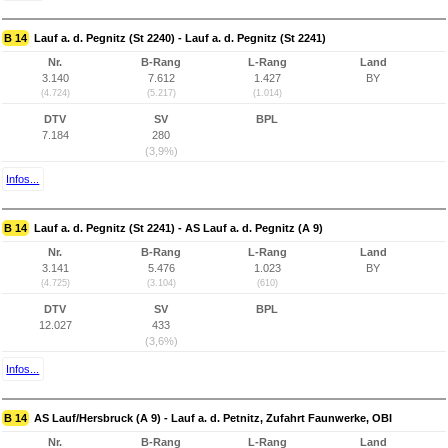
B 14
Lauf a. d. Pegnitz (St 2240) - Lauf a. d. Pegnitz (St 2241)
Nr.
B-Rang
L-Rang
Land
3.140
7.612
1.427
BY
(4.724)
(5.217)
(1.014)
DTV
SV
BPL
7.184
280
(3,9%)
Infos...
B 14
Lauf a. d. Pegnitz (St 2241) - AS Lauf a. d. Pegnitz (A 9)
Nr.
B-Rang
L-Rang
Land
3.141
5.476
1.023
BY
(4.725)
(3.104)
(610)
DTV
SV
BPL
12.027
433
(3,6%)
Infos...
B 14
AS Lauf/Hersbruck (A 9) - Lauf a. d. Petnitz, Zufahrt Faunwerke, OBI
Nr.
B-Rang
L-Rang
Land