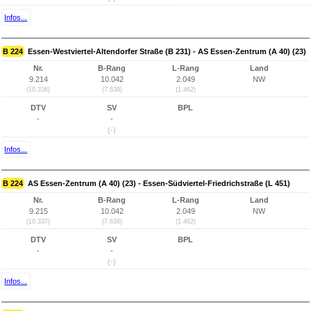
Infos...
B 224
Essen-Westviertel-Altendorfer Straße (B 231) - AS Essen-Zentrum (A 40) (23)
Nr.
B-Rang
L-Rang
Land
9.214
10.042
2.049
NW
(10.336)
(7.638)
(1.462)
DTV
SV
BPL
-
-
(-)
Infos...
B 224
AS Essen-Zentrum (A 40) (23) - Essen-Südviertel-Friedrichstraße (L 451)
Nr.
B-Rang
L-Rang
Land
9.215
10.042
2.049
NW
(10.337)
(7.638)
(1.462)
DTV
SV
BPL
-
-
(-)
Infos...