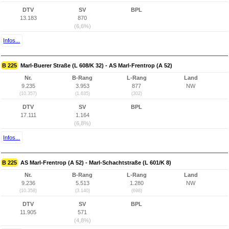
DTV
SV
BPL
13.183
870
(6,6%)
Infos...
B 225
Marl-Buerer Straße (L 608/K 32) - AS Marl-Frentrop (A 52)
Nr.
B-Rang
L-Rang
Land
9.235
3.953
877
NW
(10.357)
(1.635)
(302)
DTV
SV
BPL
17.111
1.164
(6,8%)
Infos...
B 225
AS Marl-Frentrop (A 52) - Marl-Schachtstraße (L 601/K 8)
Nr.
B-Rang
L-Rang
Land
9.236
5.513
1.280
NW
(10.358)
(3.140)
(698)
DTV
SV
BPL
11.905
571
(4,8%)