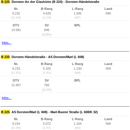
B 225
Dorsten-An der Glashütte (B 224) - Dorsten-Händelstraße
Nr.
B-Rang
L-Rang
Land
9.232
4.628
1.045
NW
(10.354)
(2.276)
(467)
DTV
SV
BPL
14.581
846
(5,8%)
Infos...
B 225
Dorsten-Händelstraße - AS Dorsten/Marl (L 608)
Nr.
B-Rang
L-Rang
Land
9.233
5.320
1.230
NW
(10.355)
(2.951)
(648)
DTV
SV
BPL
12.467
760
(6,1%)
Infos...
B 225
AS Dorsten/Marl (L 608) - Marl-Buerer Straße (L 608/K 32)
Nr.
B-Rang
L-Rang
Land
9.234
5.072
1.164
NW
(10.356)
(2.707)
(583)