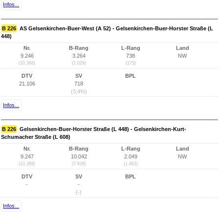
Infos...
B 226
AS Gelsenkirchen-Buer-West (A 52) - Gelsenkirchen-Buer-Horster Straße (L
448)
Nr.
B-Rang
L-Rang
Land
9.246
3.264
738
NW
(10.368)
(1.029)
(175)
DTV
SV
BPL
21.106
718
(3,4%)
Infos...
B 226
Gelsenkirchen-Buer-Horster Straße (L 448) - Gelsenkirchen-Kurt-
Schumacher Straße (L 608)
Nr.
B-Rang
L-Rang
Land
9.247
10.042
2.049
NW
(10.369)
(7.638)
(1.462)
DTV
SV
BPL
-
-
(-)
Infos...