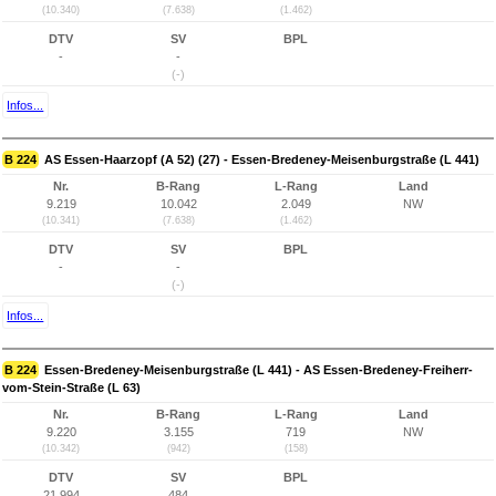
(10.340)
(7.638)
(1.462)
DTV
SV
BPL
-
-
(-)
Infos...
B 224
AS Essen-Haarzopf (A 52) (27) - Essen-Bredeney-Meisenburgstraße (L 441)
Nr.
B-Rang
L-Rang
Land
9.219
10.042
2.049
NW
(10.341)
(7.638)
(1.462)
DTV
SV
BPL
-
-
(-)
Infos...
B 224
Essen-Bredeney-Meisenburgstraße (L 441) - AS Essen-Bredeney-Freiherr-
vom-Stein-Straße (L 63)
Nr.
B-Rang
L-Rang
Land
9.220
3.155
719
NW
(10.342)
(942)
(158)
DTV
SV
BPL
21.994
484