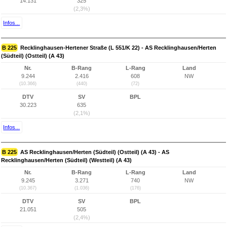
14.131
325
(2,3%)
Infos...
B 225
Recklinghausen-Hertener Straße (L 551/K 22) - AS Recklinghausen/Herten
(Südteil) (Ostteil) (A 43)
Nr.
B-Rang
L-Rang
Land
9.244
2.416
608
NW
(10.366)
(440)
(72)
DTV
SV
BPL
30.223
635
(2,1%)
Infos...
B 225
AS Recklinghausen/Herten (Südteil) (Ostteil) (A 43) - AS
Recklinghausen/Herten (Südteil) (Westteil) (A 43)
Nr.
B-Rang
L-Rang
Land
9.245
3.271
740
NW
(10.367)
(1.036)
(176)
DTV
SV
BPL
21.051
505
(2,4%)