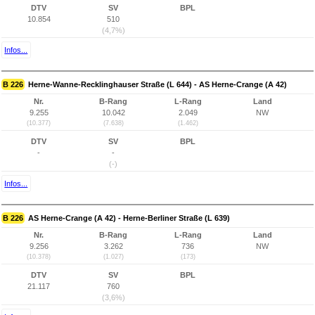
DTV
SV
BPL
10.854
510
(4,7%)
Infos...
B 226
Herne-Wanne-Recklinghauser Straße (L 644) - AS Herne-Crange (A 42)
Nr.
B-Rang
L-Rang
Land
9.255
10.042
2.049
NW
(10.377)
(7.638)
(1.462)
DTV
SV
BPL
-
-
(-)
Infos...
B 226
AS Herne-Crange (A 42) - Herne-Berliner Straße (L 639)
Nr.
B-Rang
L-Rang
Land
9.256
3.262
736
NW
(10.378)
(1.027)
(173)
DTV
SV
BPL
21.117
760
(3,6%)