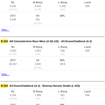
Nr.
B-Rang
L-Rang
Land
9.202
6.544
1.500
NW
(10.324)
(4.160)
(917)
DTV
SV
BPL
9.446
491
(5,2%)
Infos...
B 224
AN Gelsenkirchen-Buer-West (A 52) (42) - AS Essen/Gladbeck (A 2)
Nr.
B-Rang
L-Rang
Land
9.203
1.851
508
NW
(10.325)
(208)
(31)
DTV
SV
BPL
40.457
3.682
VB-E
(9,1%)
Infos...
B 224
AS Essen/Gladbeck (A 2) - Bottrop-Horster Straße (L 633)
Nr.
B-Rang
L-Rang
Land
9.204
1.806
501
NW
(10.326)
(192)
(30)
DTV
SV
BPL