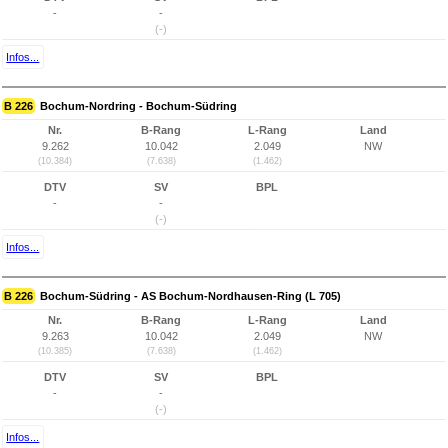
-
-
(-)
Infos...
B 226
Bochum-Nordring - Bochum-Südring
Nr.
B-Rang
L-Rang
Land
9.262
10.042
2.049
NW
(10.384)
(7.638)
(1.462)
DTV
SV
BPL
-
-
(-)
Infos...
B 226
Bochum-Südring - AS Bochum-Nordhausen-Ring (L 705)
Nr.
B-Rang
L-Rang
Land
9.263
10.042
2.049
NW
(10.385)
(7.638)
(1.462)
DTV
SV
BPL
-
-
(-)
Infos...