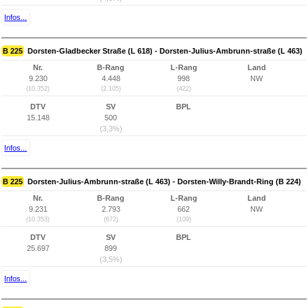
Infos...
B 225
Dorsten-Gladbecker Straße (L 618) - Dorsten-Julius-Ambrunn-straße (L 463)
Nr.
B-Rang
L-Rang
Land
9.230
4.448
998
NW
(10.352)
(2.105)
(422)
DTV
SV
BPL
15.148
500
(3,3%)
Infos...
B 225
Dorsten-Julius-Ambrunn-straße (L 463) - Dorsten-Willy-Brandt-Ring (B 224)
Nr.
B-Rang
L-Rang
Land
9.231
2.793
662
NW
(10.353)
(672)
(109)
DTV
SV
BPL
25.697
899
(3,5%)
Infos...