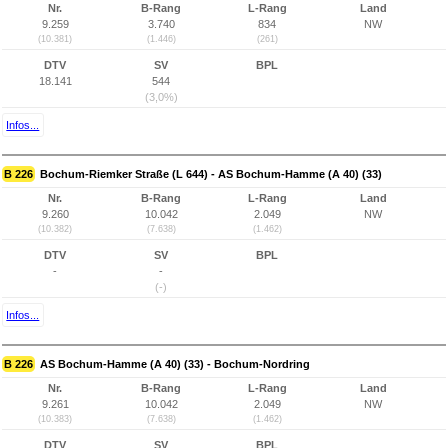
Nr.
B-Rang
L-Rang
Land
9.259
3.740
834
NW
(10.381)
(1.446)
(261)
DTV
SV
BPL
18.141
544
(3,0%)
Infos...
B 226
Bochum-Riemker Straße (L 644) - AS Bochum-Hamme (A 40) (33)
Nr.
B-Rang
L-Rang
Land
9.260
10.042
2.049
NW
(10.382)
(7.638)
(1.462)
DTV
SV
BPL
-
-
(-)
Infos...
B 226
AS Bochum-Hamme (A 40) (33) - Bochum-Nordring
Nr.
B-Rang
L-Rang
Land
9.261
10.042
2.049
NW
(10.383)
(7.638)
(1.462)
DTV
SV
BPL