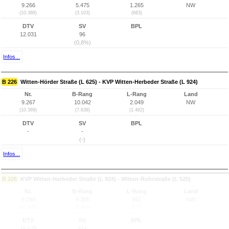
9.266
5.475
1.265
NW
(10.388)
(3.103)
(683)
DTV
SV
BPL
12.031
96
(0,8%)
Infos...
B 226
Witten-Hörder Straße (L 625) - KVP Witten-Herbeder Straße (L 924)
Nr.
B-Rang
L-Rang
Land
9.267
10.042
2.049
NW
(10.389)
(7.638)
(1.462)
DTV
SV
BPL
-
-
(-)
Infos...
B 226
KVP Witten-Herbeder Straße (L 924) - Witten-Ruhrstraße (L 525)
Nr.
B-Rang
L-Rang
Land
9.268
4.306
951
NW
(10.390)
(1.964)
(375)
DTV
SV
BPL
15.675
314