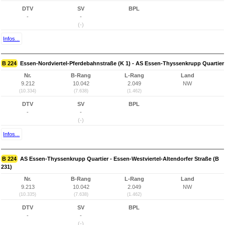
DTV
SV
BPL
-
-
(-)
Infos...
B 224
Essen-Nordviertel-Pferdebahnstraße (K 1) - AS Essen-Thyssenkrupp Quartier
Nr.
B-Rang
L-Rang
Land
9.212
10.042
2.049
NW
(10.334)
(7.638)
(1.462)
DTV
SV
BPL
-
-
(-)
Infos...
B 224
AS Essen-Thyssenkrupp Quartier - Essen-Westviertel-Altendorfer Straße (B
231)
Nr.
B-Rang
L-Rang
Land
9.213
10.042
2.049
NW
(10.335)
(7.638)
(1.462)
DTV
SV
BPL
-
-
(-)