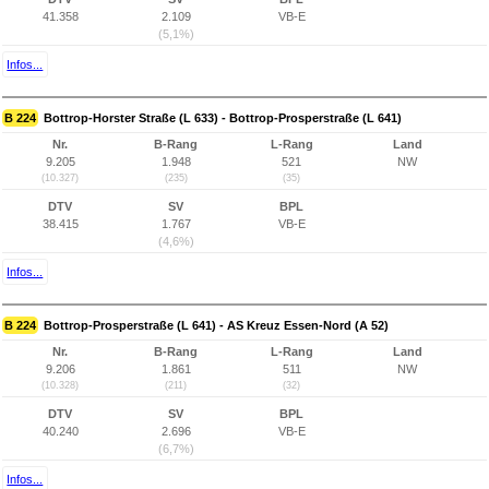
41.358
2.109
VB-E
(5,1%)
Infos...
B 224
Bottrop-Horster Straße (L 633) - Bottrop-Prosperstraße (L 641)
Nr.
B-Rang
L-Rang
Land
9.205
1.948
521
NW
(10.327)
(235)
(35)
DTV
SV
BPL
38.415
1.767
VB-E
(4,6%)
Infos...
B 224
Bottrop-Prosperstraße (L 641) - AS Kreuz Essen-Nord (A 52)
Nr.
B-Rang
L-Rang
Land
9.206
1.861
511
NW
(10.328)
(211)
(32)
DTV
SV
BPL
40.240
2.696
VB-E
(6,7%)
Infos...