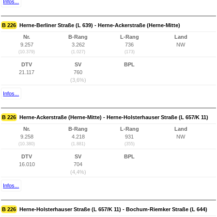
Infos...
B 226
Herne-Berliner Straße (L 639) - Herne-Ackerstraße (Herne-Mitte)
Nr.
B-Rang
L-Rang
Land
9.257
3.262
736
NW
(10.379)
(1.027)
(173)
DTV
SV
BPL
21.117
760
(3,6%)
Infos...
B 226
Herne-Ackerstraße (Herne-Mitte) - Herne-Holsterhauser Straße (L 657/K 11)
Nr.
B-Rang
L-Rang
Land
9.258
4.218
931
NW
(10.380)
(1.881)
(355)
DTV
SV
BPL
16.010
704
(4,4%)
Infos...
B 226
Herne-Holsterhauser Straße (L 657/K 11) - Bochum-Riemker Straße (L 644)