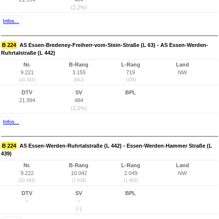
(2,2%)
Infos...
B 224
AS Essen-Bredeney-Freiherr-vom-Stein-Straße (L 63) - AS Essen-Werden-
Ruhrtalstraße (L 442)
Nr.
B-Rang
L-Rang
Land
9.221
3.155
719
NW
(10.343)
(942)
(158)
DTV
SV
BPL
21.994
484
(2,2%)
Infos...
B 224
AS Essen-Werden-Ruhrtalstraße (L 442) - Essen-Werden-Hammer Straße (L
439)
Nr.
B-Rang
L-Rang
Land
9.222
10.042
2.049
NW
(10.344)
(7.638)
(1.462)
DTV
SV
BPL
-
-
(-)