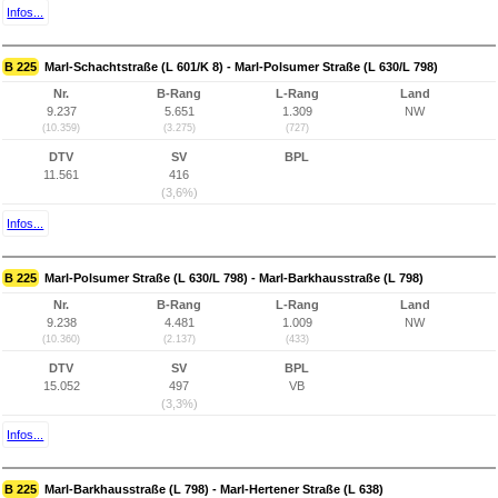
Infos...
B 225
Marl-Schachtstraße (L 601/K 8) - Marl-Polsumer Straße (L 630/L 798)
Nr.
B-Rang
L-Rang
Land
9.237
5.651
1.309
NW
(10.359)
(3.275)
(727)
DTV
SV
BPL
11.561
416
(3,6%)
Infos...
B 225
Marl-Polsumer Straße (L 630/L 798) - Marl-Barkhausstraße (L 798)
Nr.
B-Rang
L-Rang
Land
9.238
4.481
1.009
NW
(10.360)
(2.137)
(433)
DTV
SV
BPL
15.052
497
VB
(3,3%)
Infos...
B 225
Marl-Barkhausstraße (L 798) - Marl-Hertener Straße (L 638)