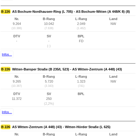
B 226
AS Bochum-Nordhausen-Ring (L 705) - AS Bochum-Witten (A 448/K 8) (8)
Nr.
B-Rang
L-Rang
Land
9.264
10.042
2.049
NW
(10.386)
(7.638)
(1.462)
DTV
SV
BPL
-
-
FD
(-)
Infos...
B 226
Witten-Baroper Straße (B 235/L 523) - AS Witten-Zentrum (A 448) (43)
Nr.
B-Rang
L-Rang
Land
9.265
5.720
1.323
NW
(10.387)
(3.343)
(741)
DTV
SV
BPL
11.372
250
(2,2%)
Infos...
B 226
AS Witten-Zentrum (A 448) (43) - Witten-Hörder Straße (L 625)
Nr.
B-Rang
L-Rang
Land