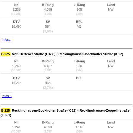
Nr.
B-Rang
L-Rang
Land
9.239
4.099
905
NW
(10.361)
(1.768)
(329)
DTV
SV
BPL
16.490
594
VB
(3,6%)
Infos...
B 225
Marl-Hertener Straße (L 638) - Recklinghausen-Bockholter Straße (K 22)
Nr.
B-Rang
L-Rang
Land
9.240
4.167
920
NW
(10.362)
(1.833)
(344)
DTV
SV
BPL
16.218
438
(2,7%)
Infos...
B 225
Recklinghausen-Bockholter Straße (K 22) - Recklinghausen-Zeppelinstraße
(L 551)
Nr.
B-Rang
L-Rang
Land
9.241
4.893
1.116
NW
(10.363)
(2.533)
(536)