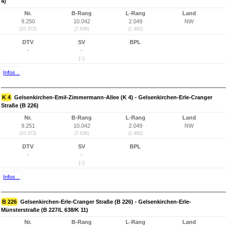
4)
Nr.
B-Rang
L-Rang
Land
9.250
10.042
2.049
NW
(10.372)
(7.638)
(1.462)
DTV
SV
BPL
-
-
(-)
Infos...
K 4
Gelsenkirchen-Emil-Zimmermann-Allee (K 4) - Gelsenkirchen-Erle-Cranger
Straße (B 226)
Nr.
B-Rang
L-Rang
Land
9.251
10.042
2.049
NW
(10.373)
(7.638)
(1.462)
DTV
SV
BPL
-
-
(-)
Infos...
B 226
Gelsenkirchen-Erle-Cranger Straße (B 226) - Gelsenkirchen-Erle-
Münsterstraße (B 227/L 638/K 11)
Nr.
B-Rang
L-Rang
Land