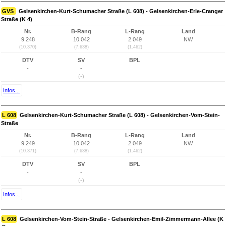
GVS
Gelsenkirchen-Kurt-Schumacher Straße (L 608) - Gelsenkirchen-Erle-Cranger
Straße (K 4)
Nr.
B-Rang
L-Rang
Land
9.248
10.042
2.049
NW
(10.370)
(7.638)
(1.462)
DTV
SV
BPL
-
-
(-)
Infos...
L 608
Gelsenkirchen-Kurt-Schumacher Straße (L 608) - Gelsenkirchen-Vom-Stein-
Straße
Nr.
B-Rang
L-Rang
Land
9.249
10.042
2.049
NW
(10.371)
(7.638)
(1.462)
DTV
SV
BPL
-
-
(-)
Infos...
L 608
Gelsenkirchen-Vom-Stein-Straße - Gelsenkirchen-Emil-Zimmermann-Allee (K