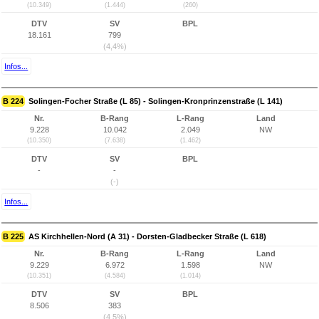
(10.349)
(1.444)
(260)
DTV
SV
BPL
18.161
799
(4,4%)
Infos...
B 224
Solingen-Focher Straße (L 85) - Solingen-Kronprinzenstraße (L 141)
Nr.
B-Rang
L-Rang
Land
9.228
10.042
2.049
NW
(10.350)
(7.638)
(1.462)
DTV
SV
BPL
-
-
(-)
Infos...
B 225
AS Kirchhellen-Nord (A 31) - Dorsten-Gladbecker Straße (L 618)
Nr.
B-Rang
L-Rang
Land
9.229
6.972
1.598
NW
(10.351)
(4.584)
(1.014)
DTV
SV
BPL
8.506
383
(4,5%)