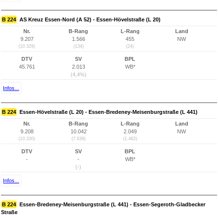
B 224
AS Kreuz Essen-Nord (A 52) - Essen-Hövelstraße (L 20)
Nr.
B-Rang
L-Rang
Land
9.207
1.566
455
NW
(10.329)
(134)
(24)
DTV
SV
BPL
45.761
2.013
WB*
(4,4%)
Infos...
B 224
Essen-Hövelstraße (L 20) - Essen-Bredeney-Meisenburgstraße (L 441)
Nr.
B-Rang
L-Rang
Land
9.208
10.042
2.049
NW
(10.330)
(7.638)
(1.462)
DTV
SV
BPL
-
-
WB*
(-)
Infos...
B 224
Essen-Bredeney-Meisenburgstraße (L 441) - Essen-Segeroth-Gladbecker
Straße