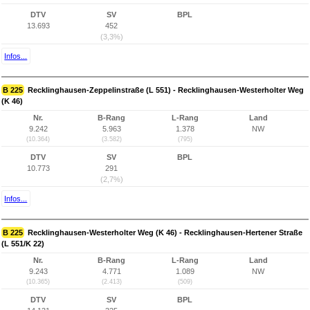
DTV
SV
BPL
13.693
452
(3,3%)
Infos...
B 225
Recklinghausen-Zeppelinstraße (L 551) - Recklinghausen-Westerholter Weg
(K 46)
Nr.
B-Rang
L-Rang
Land
9.242
5.963
1.378
NW
(10.364)
(3.582)
(795)
DTV
SV
BPL
10.773
291
(2,7%)
Infos...
B 225
Recklinghausen-Westerholter Weg (K 46) - Recklinghausen-Hertener Straße
(L 551/K 22)
Nr.
B-Rang
L-Rang
Land
9.243
4.771
1.089
NW
(10.365)
(2.413)
(509)
DTV
SV
BPL