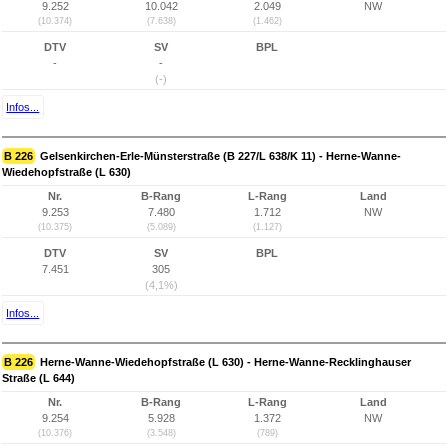
9.252
10.042
2.049
NW
(10.374)
(7.638)
(1.462)
DTV
SV
BPL
-
-
(-)
Infos...
B 226
Gelsenkirchen-Erle-Münsterstraße (B 227/L 638/K 11) - Herne-Wanne-
Wiedehopfstraße (L 630)
Nr.
B-Rang
L-Rang
Land
9.253
7.480
1.712
NW
(10.375)
(5.089)
(1.127)
DTV
SV
BPL
7.451
305
(4,1%)
Infos...
B 226
Herne-Wanne-Wiedehopfstraße (L 630) - Herne-Wanne-Recklinghauser
Straße (L 644)
Nr.
B-Rang
L-Rang
Land
9.254
5.928
1.372
NW
(10.376)
(3.548)
(789)