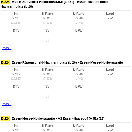
B 224
Essen-Südviertel-Friedrichstraße (L 451) - Essen-Rüttenscheid-
Haumannplatz (L 20)
Nr.
B-Rang
L-Rang
Land
9.216
10.042
2.049
NW
(10.338)
(7.638)
(1.462)
DTV
SV
BPL
-
-
(-)
Infos...
B 224
Essen-Rüttenscheid-Haumannplatz (L 20) - Essen-Messe-Norbertstraße
Nr.
B-Rang
L-Rang
Land
9.217
10.042
2.049
NW
(10.339)
(7.638)
(1.462)
DTV
SV
BPL
-
-
(-)
Infos...
B 224
Essen-Messe-Norbertstraße - AS Essen-Haarzopf (A 52) (27)
Nr.
B-Rang
L-Rang
Land
9.218
10.042
2.049
NW