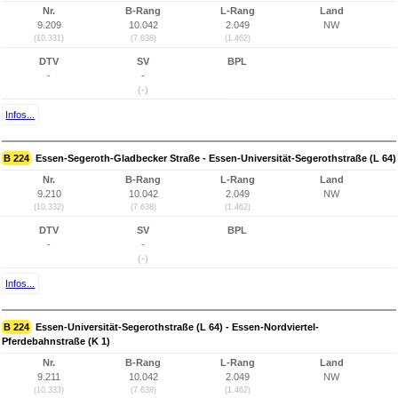
Nr.
B-Rang
L-Rang
Land
9.209
10.042
2.049
NW
(10.331)
(7.638)
(1.462)
DTV
SV
BPL
-
-
(-)
Infos...
B 224
Essen-Segeroth-Gladbecker Straße - Essen-Universität-Segerothstraße (L 64)
Nr.
B-Rang
L-Rang
Land
9.210
10.042
2.049
NW
(10.332)
(7.638)
(1.462)
DTV
SV
BPL
-
-
(-)
Infos...
B 224
Essen-Universität-Segerothstraße (L 64) - Essen-Nordviertel-
Pferdebahnstraße (K 1)
Nr.
B-Rang
L-Rang
Land
9.211
10.042
2.049
NW
(10.333)
(7.638)
(1.462)