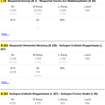
L 74
Wuppertal-Dornap (B 7) - Wuppertal-Tesche-Zur Waldkampfbahn (K 20)
Nr.
B-Rang
L-Rang
Land
9.225
10.042
2.049
NW
(10.347)
(7.638)
(1.462)
DTV
SV
BPL
-
-
(-)
Infos...
B 224
Wuppertal-Vohwinkel-Westring (B 228) - Solingen-Gräfrath-Roggenkamp (L
357)
Nr.
B-Rang
L-Rang
Land
9.226
7.854
1.782
NW
(10.348)
(5.459)
(1.197)
DTV
SV
BPL
6.678
374
(5,6%)
Infos...
B 224
Solingen-Gräfrath-Roggenkamp (L 357) - Solingen-Focher Straße (L 85)
Nr.
B-Rang
L-Rang
Land
9.227
3.737
833
NW