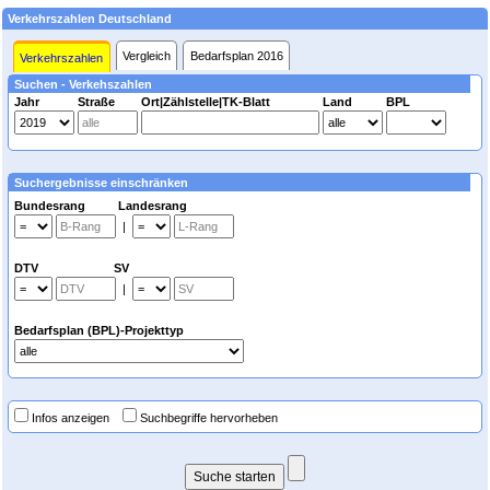
Verkehrszahlen Deutschland
Vergleich
Bedarfsplan 2016
Verkehrszahlen
Suchen - Verkehszahlen
Jahr
Straße
Ort|Zählstelle|TK-Blatt
Land
BPL
Suchergebnisse einschränken
Bundesrang Landesrang
|
DTV SV
|
Bedarfsplan (BPL)-Projekttyp
Infos anzeigen
Suchbegriffe hervorheben