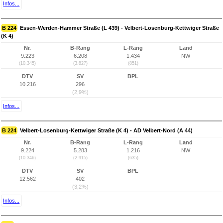
Infos...
B 224
Essen-Werden-Hammer Straße (L 439) - Velbert-Losenburg-Kettwiger Straße
(K 4)
Nr.
B-Rang
L-Rang
Land
9.223
6.208
1.434
NW
(10.345)
(3.827)
(851)
DTV
SV
BPL
10.216
296
(2,9%)
Infos...
B 224
Velbert-Losenburg-Kettwiger Straße (K 4) - AD Velbert-Nord (A 44)
Nr.
B-Rang
L-Rang
Land
9.224
5.283
1.216
NW
(10.346)
(2.915)
(635)
DTV
SV
BPL
12.562
402
(3,2%)
Infos...