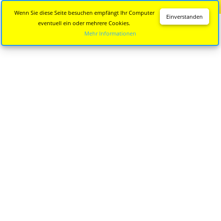
Diese Seite wird nicht mehr aktualisiert.
Zur neuen Seite
Wenn Sie diese Seite besuchen empfängt Ihr Computer
Einverstanden
eventuell ein oder mehrere Cookies.
Mehr Informationen