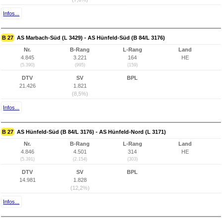
Infos...
B 27
AS Marbach-Süd (L 3429) - AS Hünfeld-Süd (B 84/L 3176)
Nr.
B-Rang
L-Rang
Land
4.845
3.221
164
HE
(5.390)
(995)
(159)
DTV
SV
BPL
21.426
1.821
(8,5%)
Infos...
B 27
AS Hünfeld-Süd (B 84/L 3176) - AS Hünfeld-Nord (L 3171)
Nr.
B-Rang
L-Rang
Land
4.846
4.501
314
HE
(5.391)
(2.154)
(303)
DTV
SV
BPL
14.981
1.828
(12,2%)
Infos...