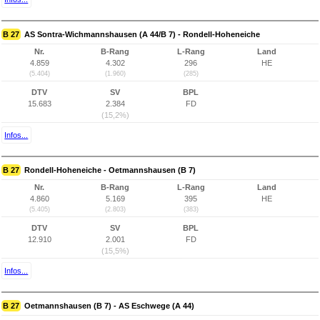
B 27
AS Sontra-Wichmannshausen (A 44/B 7) - Rondell-Hoheneiche
Nr.
B-Rang
L-Rang
Land
4.859
4.302
296
HE
(5.404)
(1.960)
(285)
DTV
SV
BPL
15.683
2.384
FD
(15,2%)
Infos...
B 27
Rondell-Hoheneiche - Oetmannshausen (B 7)
Nr.
B-Rang
L-Rang
Land
4.860
5.169
395
HE
(5.405)
(2.803)
(383)
DTV
SV
BPL
12.910
2.001
FD
(15,5%)
Infos...
B 27
Oetmannshausen (B 7) - AS Eschwege (A 44)