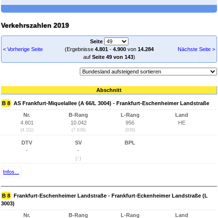
Verkehrszahlen 2019
Seite
< Vorherige Seite
(Ergebnisse
4.801
-
4.900
von
14.284
Nächste Seite >
auf
Seite 49 von 143
)
Abschnitt
B 8
AS Frankfurt-Miquelallee (A 66/L 3004) - Frankfurt-Eschenheimer Landstraße
Nr.
B-Rang
L-Rang
Land
4.801
10.042
956
HE
(4.111)
(7.638)
(936)
DTV
SV
BPL
-
-
(-)
Infos...
B 8
Frankfurt-Eschenheimer Landstraße - Frankfurt-Eckenheimer Landstraße (L
3003)
Nr.
B-Rang
L-Rang
Land