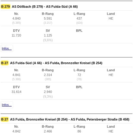
B 279
AS Döllbach (B 279) - AS Fulda-Süd (A 66)
Nr.
B-Rang
L-Rang
Land
4.840
5.591
437
HE
(5.385)
(3.217)
(424)
DTV
SV
BPL
11.720
1.125
(9,6%)
Infos...
B 27
AS Fulda-Süd (A 66) - AS Fulda, Bronnzeller Kreisel (B 254)
Nr.
B-Rang
L-Rang
Land
4.841
2.314
72
HE
(5.386)
(385)
(78)
DTV
SV
BPL
31.614
2.940
(9,3%)
Infos...
B 27
AS Fulda, Bronnzeller Kreisel (B 254) - AS Fulda, Petersberger Straße (B 458)
Nr.
B-Rang
L-Rang
Land
4.842
2.466
86
HE