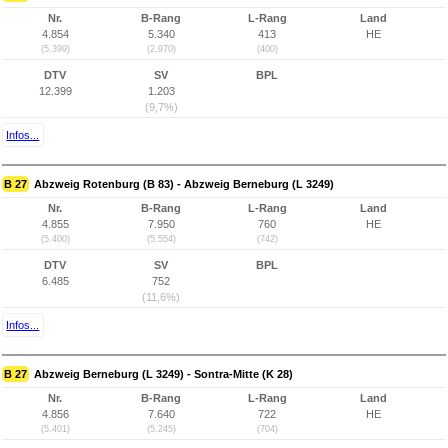
Nr.
B-Rang
L-Rang
Land
4.854
5.340
413
HE
(5.399)
(2.970)
(400)
DTV
SV
BPL
12.399
1.203
(9,7%)
Infos...
B 27
Abzweig Rotenburg (B 83) - Abzweig Berneburg (L 3249)
Nr.
B-Rang
L-Rang
Land
4.855
7.950
760
HE
(5.400)
(5.554)
(742)
DTV
SV
BPL
6.485
752
(11,6%)
Infos...
B 27
Abzweig Berneburg (L 3249) - Sontra-Mitte (K 28)
Nr.
B-Rang
L-Rang
Land
4.856
7.640
722
HE
(5.401)
(5.245)
(704)