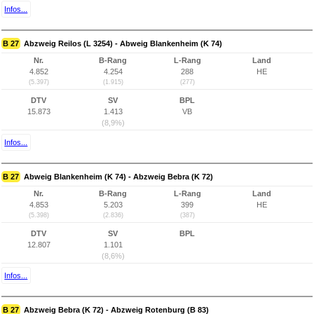
Infos...
B 27
Abzweig Reilos (L 3254) - Abweig Blankenheim (K 74)
Nr.
B-Rang
L-Rang
Land
4.852
4.254
288
HE
(5.397)
(1.915)
(277)
DTV
SV
BPL
15.873
1.413
VB
(8,9%)
Infos...
B 27
Abweig Blankenheim (K 74) - Abzweig Bebra (K 72)
Nr.
B-Rang
L-Rang
Land
4.853
5.203
399
HE
(5.398)
(2.836)
(387)
DTV
SV
BPL
12.807
1.101
(8,6%)
Infos...
B 27
Abzweig Bebra (K 72) - Abzweig Rotenburg (B 83)