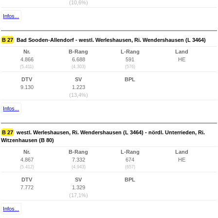
(10,6%)
Infos...
B 27
Bad Sooden-Allendorf - westl. Werleshausen, Ri. Wendershausen (L 3464)
Nr.
B-Rang
L-Rang
Land
4.866
6.688
591
HE
(5.411)
(4.303)
(576)
DTV
SV
BPL
9.130
1.223
(13,4%)
Infos...
B 27
westl. Werleshausen, Ri. Wendershausen (L 3464) - nördl. Unterrieden, Ri.
Witzenhausen (B 80)
Nr.
B-Rang
L-Rang
Land
4.867
7.332
674
HE
(5.412)
(4.943)
(657)
DTV
SV
BPL
7.772
1.329
(17,1%)
Infos...