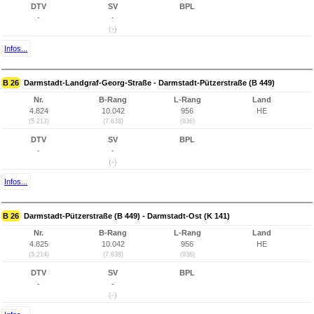
DTV
SV
BPL
-
-
(-)
Infos...
B 26
Darmstadt-Landgraf-Georg-Straße - Darmstadt-Pützerstraße (B 449)
Nr.
B-Rang
L-Rang
Land
4.824
10.042
956
HE
(5.213)
(7.638)
(936)
DTV
SV
BPL
-
-
(-)
Infos...
B 26
Darmstadt-Pützerstraße (B 449) - Darmstadt-Ost (K 141)
Nr.
B-Rang
L-Rang
Land
4.825
10.042
956
HE
(5.214)
(7.638)
(936)
DTV
SV
BPL
-
-
(-)