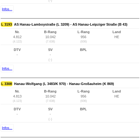
(-)
Infos...
L 3193
AS Hanau-Lamboystraße (L 3209) - AS Hanau-Leipziger Straße (B 43)
Nr.
B-Rang
L-Rang
Land
4.812
10.042
956
HE
(4.122)
(7.638)
(936)
DTV
SV
BPL
-
-
(-)
Infos...
L 3308
Hanau-Wolfgang (L 3483/K 970) - Hanau-Großauheim (K 869)
Nr.
B-Rang
L-Rang
Land
4.813
10.042
956
HE
(4.123)
(7.638)
(936)
DTV
SV
BPL
-
-
(-)
Infos...