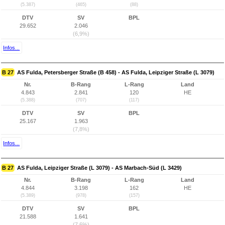
(5.387)
(465)
(88)
DTV
SV
BPL
29.652
2.046
(6,9%)
Infos...
B 27
AS Fulda, Petersberger Straße (B 458) - AS Fulda, Leipziger Straße (L 3079)
Nr.
B-Rang
L-Rang
Land
4.843
2.841
120
HE
(5.388)
(707)
(117)
DTV
SV
BPL
25.167
1.963
(7,8%)
Infos...
B 27
AS Fulda, Leipziger Straße (L 3079) - AS Marbach-Süd (L 3429)
Nr.
B-Rang
L-Rang
Land
4.844
3.198
162
HE
(5.389)
(978)
(157)
DTV
SV
BPL
21.588
1.641
(7,6%)