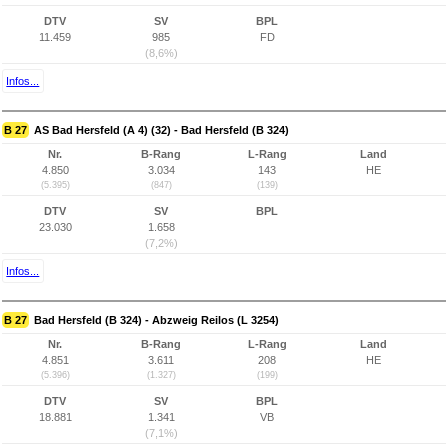
DTV
SV
BPL
11.459
985
FD
(8,6%)
Infos...
B 27
AS Bad Hersfeld (A 4) (32) - Bad Hersfeld (B 324)
Nr.
B-Rang
L-Rang
Land
4.850
3.034
143
HE
(5.395)
(847)
(139)
DTV
SV
BPL
23.030
1.658
(7,2%)
Infos...
B 27
Bad Hersfeld (B 324) - Abzweig Reilos (L 3254)
Nr.
B-Rang
L-Rang
Land
4.851
3.611
208
HE
(5.396)
(1.327)
(199)
DTV
SV
BPL
18.881
1.341
VB
(7,1%)