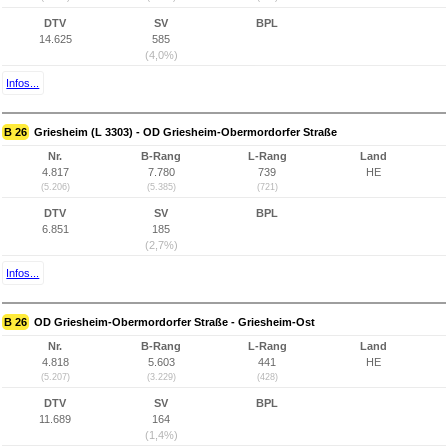
DTV
SV
BPL
14.625
585
(4,0%)
Infos...
B 26
Griesheim (L 3303) - OD Griesheim-Obermordorfer Straße
Nr.
B-Rang
L-Rang
Land
4.817
7.780
739
HE
(5.206)
(5.385)
(721)
DTV
SV
BPL
6.851
185
(2,7%)
Infos...
B 26
OD Griesheim-Obermordorfer Straße - Griesheim-Ost
Nr.
B-Rang
L-Rang
Land
4.818
5.603
441
HE
(5.207)
(3.229)
(428)
DTV
SV
BPL
11.689
164
(1,4%)