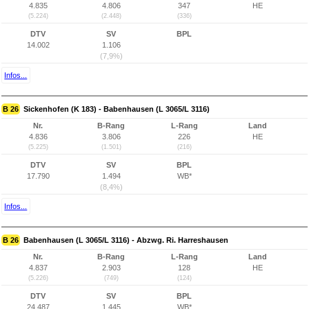
4.835
4.806
347
HE
(5.224)
(2.448)
(336)
DTV
SV
BPL
14.002
1.106
(7,9%)
Infos...
B 26
Sickenhofen (K 183) - Babenhausen (L 3065/L 3116)
Nr.
B-Rang
L-Rang
Land
4.836
3.806
226
HE
(5.225)
(1.501)
(216)
DTV
SV
BPL
17.790
1.494
WB*
(8,4%)
Infos...
B 26
Babenhausen (L 3065/L 3116) - Abzwg. Ri. Harreshausen
Nr.
B-Rang
L-Rang
Land
4.837
2.903
128
HE
(5.226)
(749)
(124)
DTV
SV
BPL
24.487
1.445
WB*