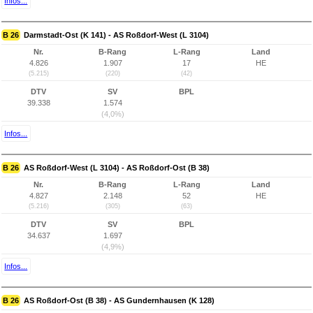
Infos...
B 26
Darmstadt-Ost (K 141) - AS Roßdorf-West (L 3104)
Nr.
B-Rang
L-Rang
Land
4.826
1.907
17
HE
(5.215)
(220)
(42)
DTV
SV
BPL
39.338
1.574
(4,0%)
Infos...
B 26
AS Roßdorf-West (L 3104) - AS Roßdorf-Ost (B 38)
Nr.
B-Rang
L-Rang
Land
4.827
2.148
52
HE
(5.216)
(305)
(63)
DTV
SV
BPL
34.637
1.697
(4,9%)
Infos...
B 26
AS Roßdorf-Ost (B 38) - AS Gundernhausen (K 128)