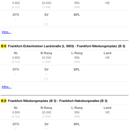
4.802
10.042
956
HE
(4.112)
(7.638)
(936)
DTV
SV
BPL
-
-
(-)
Infos...
B 8
Frankfurt-Eckenheimer Landstraße (L 3003) - Frankfurt-Nibelungenplatz (B 3)
Nr.
B-Rang
L-Rang
Land
4.803
10.042
956
HE
(4.113)
(7.638)
(936)
DTV
SV
BPL
-
-
(-)
Infos...
B 8
Frankfurt-Nibelungenplatz (B 3) - Frankfurt-Habsburgerallee (B 3)
Nr.
B-Rang
L-Rang
Land
4.804
10.042
956
HE
(4.114)
(7.638)
(936)
DTV
SV
BPL
-
-