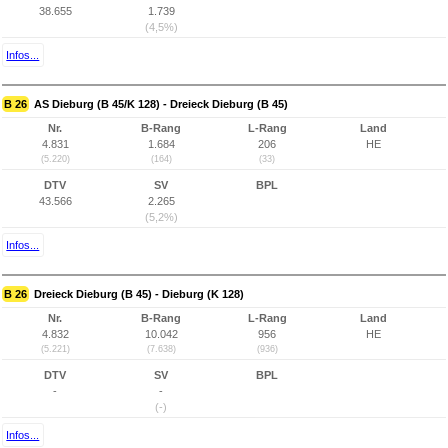
38.655
1.739
(4,5%)
Infos...
B 26
AS Dieburg (B 45/K 128) - Dreieck Dieburg (B 45)
Nr.
B-Rang
L-Rang
Land
4.831
1.684
206
HE
(5.220)
(164)
(33)
DTV
SV
BPL
43.566
2.265
(5,2%)
Infos...
B 26
Dreieck Dieburg (B 45) - Dieburg (K 128)
Nr.
B-Rang
L-Rang
Land
4.832
10.042
956
HE
(5.221)
(7.638)
(936)
DTV
SV
BPL
-
-
(-)
Infos...