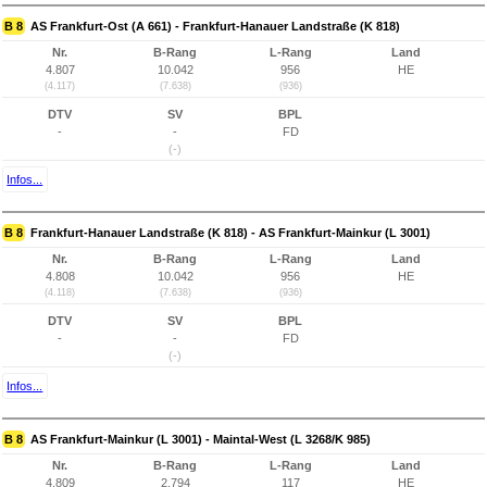
B 8
AS Frankfurt-Ost (A 661) - Frankfurt-Hanauer Landstraße (K 818)
Nr.
B-Rang
L-Rang
Land
4.807
10.042
956
HE
(4.117)
(7.638)
(936)
DTV
SV
BPL
-
-
FD
(-)
Infos...
B 8
Frankfurt-Hanauer Landstraße (K 818) - AS Frankfurt-Mainkur (L 3001)
Nr.
B-Rang
L-Rang
Land
4.808
10.042
956
HE
(4.118)
(7.638)
(936)
DTV
SV
BPL
-
-
FD
(-)
Infos...
B 8
AS Frankfurt-Mainkur (L 3001) - Maintal-West (L 3268/K 985)
Nr.
B-Rang
L-Rang
Land
4.809
2.794
117
HE