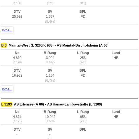
(4.119)
(673)
(115)
DTV
SV
BPL
25.692
1.387
FD
(5,4%)
Infos...
B 8
Maintal-West (L 3268/K 985) - AS Maintal-Bischofsheim (A 66)
Nr.
B-Rang
L-Rang
Land
4.810
3.994
256
HE
(4.120)
(1.674)
(246)
DTV
SV
BPL
16.929
1.134
FD
(6,7%)
Infos...
L 3193
AS Erlensee (A 66) - AS Hanau-Lamboystraße (L 3209)
Nr.
B-Rang
L-Rang
Land
4.811
10.042
956
HE
(4.121)
(7.638)
(936)
DTV
SV
BPL
-
-