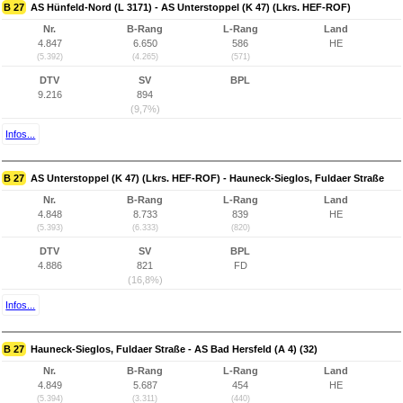
B 27
AS Hünfeld-Nord (L 3171) - AS Unterstoppel (K 47) (Lkrs. HEF-ROF)
Nr.
B-Rang
L-Rang
Land
4.847
6.650
586
HE
(5.392)
(4.265)
(571)
DTV
SV
BPL
9.216
894
(9,7%)
Infos...
B 27
AS Unterstoppel (K 47) (Lkrs. HEF-ROF) - Hauneck-Sieglos, Fuldaer Straße
Nr.
B-Rang
L-Rang
Land
4.848
8.733
839
HE
(5.393)
(6.333)
(820)
DTV
SV
BPL
4.886
821
FD
(16,8%)
Infos...
B 27
Hauneck-Sieglos, Fuldaer Straße - AS Bad Hersfeld (A 4) (32)
Nr.
B-Rang
L-Rang
Land
4.849
5.687
454
HE
(5.394)
(3.311)
(440)