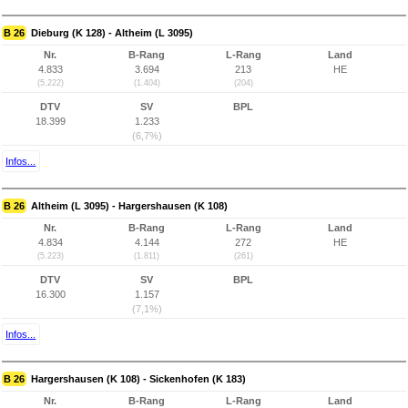
B 26
Dieburg (K 128) - Altheim (L 3095)
Nr.
B-Rang
L-Rang
Land
4.833
3.694
213
HE
(5.222)
(1.404)
(204)
DTV
SV
BPL
18.399
1.233
(6,7%)
Infos...
B 26
Altheim (L 3095) - Hargershausen (K 108)
Nr.
B-Rang
L-Rang
Land
4.834
4.144
272
HE
(5.223)
(1.811)
(261)
DTV
SV
BPL
16.300
1.157
(7,1%)
Infos...
B 26
Hargershausen (K 108) - Sickenhofen (K 183)
Nr.
B-Rang
L-Rang
Land