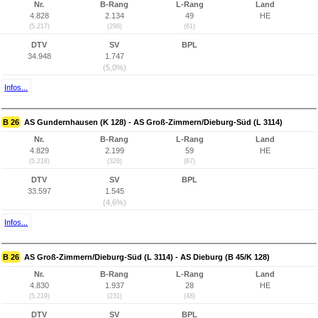
Nr.
B-Rang
L-Rang
Land
4.828
2.134
49
HE
(5.217)
(298)
(61)
DTV
SV
BPL
34.948
1.747
(5,0%)
Infos...
B 26
AS Gundernhausen (K 128) - AS Groß-Zimmern/Dieburg-Süd (L 3114)
Nr.
B-Rang
L-Rang
Land
4.829
2.199
59
HE
(5.218)
(326)
(67)
DTV
SV
BPL
33.597
1.545
(4,6%)
Infos...
B 26
AS Groß-Zimmern/Dieburg-Süd (L 3114) - AS Dieburg (B 45/K 128)
Nr.
B-Rang
L-Rang
Land
4.830
1.937
28
HE
(5.219)
(231)
(48)
DTV
SV
BPL