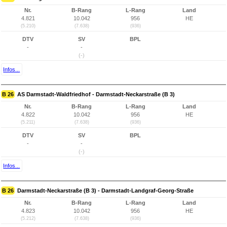
Nr.
B-Rang
L-Rang
Land
4.821
10.042
956
HE
(5.210)
(7.638)
(936)
DTV
SV
BPL
-
-
(-)
Infos...
B 26
AS Darmstadt-Waldfriedhof - Darmstadt-Neckarstraße (B 3)
Nr.
B-Rang
L-Rang
Land
4.822
10.042
956
HE
(5.211)
(7.638)
(936)
DTV
SV
BPL
-
-
(-)
Infos...
B 26
Darmstadt-Neckarstraße (B 3) - Darmstadt-Landgraf-Georg-Straße
Nr.
B-Rang
L-Rang
Land
4.823
10.042
956
HE
(5.212)
(7.638)
(936)