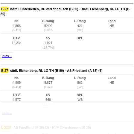
B 27
nördl. Unterrieden, Ri. Witzenhausen (B 80) - südl. Eichenberg, Ri. LG TH (B
80)
Nr.
B-Rang
L-Rang
Land
4.868
5.404
421
HE
(5.413)
(3.032)
(408)
DTV
SV
BPL
12.234
1.921
(15,7%)
Infos...
B 27
südl. Eichenberg, Ri. LG TH (B 80) - AS Friedland (A 38) (3)
Nr.
B-Rang
L-Rang
Land
4.869
8.873
862
HE
(5.414)
(6.473)
(843)
DTV
SV
BPL
4.577
568
WB
(12,4%)
Infos...
L 3238
AS Friedland (A 38) (3) - KVP Elkershausen (K 25)