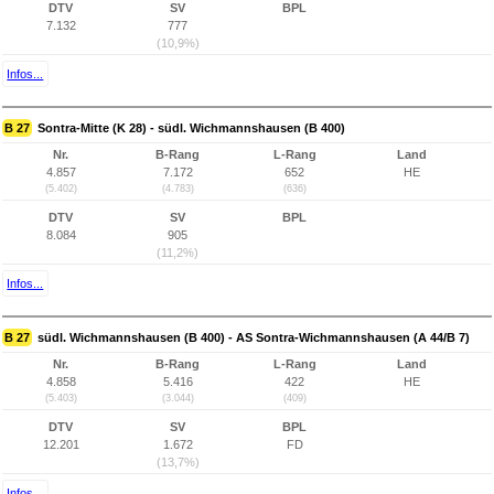
DTV
SV
BPL
7.132
777
(10,9%)
Infos...
B 27
Sontra-Mitte (K 28) - südl. Wichmannshausen (B 400)
Nr.
B-Rang
L-Rang
Land
4.857
7.172
652
HE
(5.402)
(4.783)
(636)
DTV
SV
BPL
8.084
905
(11,2%)
Infos...
B 27
südl. Wichmannshausen (B 400) - AS Sontra-Wichmannshausen (A 44/B 7)
Nr.
B-Rang
L-Rang
Land
4.858
5.416
422
HE
(5.403)
(3.044)
(409)
DTV
SV
BPL
12.201
1.672
FD
(13,7%)
Infos...