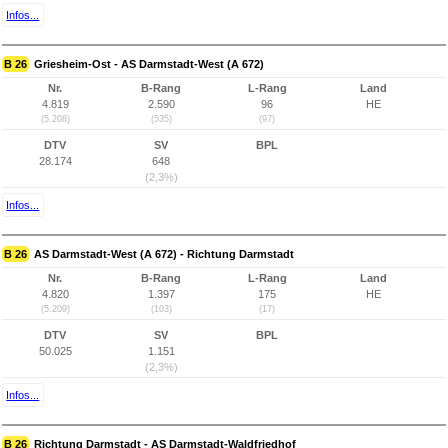
Infos...
B 26
Griesheim-Ost - AS Darmstadt-West (A 672)
Nr.
B-Rang
L-Rang
Land
4.819
2.590
96
HE
(5.208)
(535)
(97)
DTV
SV
BPL
28.174
648
(2,3%)
Infos...
B 26
AS Darmstadt-West (A 672) - Richtung Darmstadt
Nr.
B-Rang
L-Rang
Land
4.820
1.397
175
HE
(5.209)
(103)
(17)
DTV
SV
BPL
50.025
1.151
(2,3%)
Infos...
B 26
Richtung Darmstadt - AS Darmstadt-Waldfriedhof