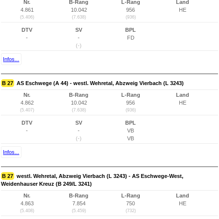
Nr.
B-Rang
L-Rang
Land
4.861
10.042
956
HE
(5.406)
(7.638)
(936)
DTV
SV
BPL
-
-
FD
(-)
Infos...
B 27
AS Eschwege (A 44) - westl. Wehretal, Abzweig Vierbach (L 3243)
Nr.
B-Rang
L-Rang
Land
4.862
10.042
956
HE
(5.407)
(7.638)
(936)
DTV
SV
BPL
-
-
VB
(-)
VB
Infos...
B 27
westl. Wehretal, Abzweig Vierbach (L 3243) - AS Eschwege-West,
Weidenhauser Kreuz (B 249/L 3241)
Nr.
B-Rang
L-Rang
Land
4.863
7.854
750
HE
(5.408)
(5.459)
(732)