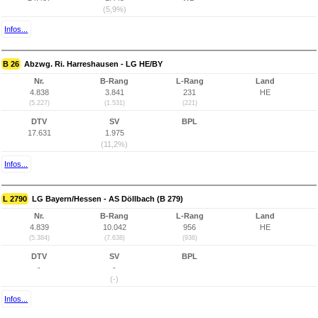
(5,9%)
Infos...
B 26
Abzwg. Ri. Harreshausen - LG HE/BY
Nr.
B-Rang
L-Rang
Land
4.838
3.841
231
HE
(5.227)
(1.531)
(221)
DTV
SV
BPL
17.631
1.975
(11,2%)
Infos...
L 2790
LG Bayern/Hessen - AS Döllbach (B 279)
Nr.
B-Rang
L-Rang
Land
4.839
10.042
956
HE
(5.384)
(7.638)
(936)
DTV
SV
BPL
-
-
(-)
Infos...