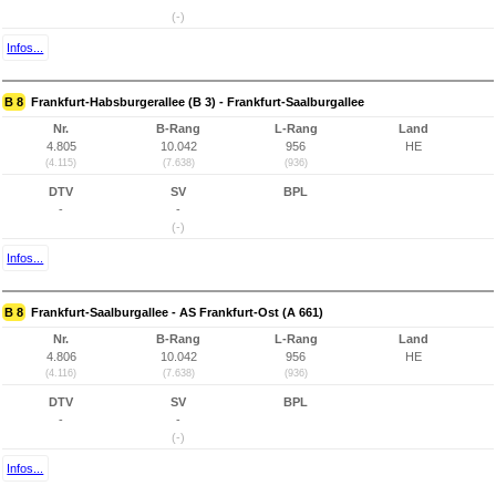
(-)
Infos...
B 8
Frankfurt-Habsburgerallee (B 3) - Frankfurt-Saalburgallee
Nr.
B-Rang
L-Rang
Land
4.805
10.042
956
HE
(4.115)
(7.638)
(936)
DTV
SV
BPL
-
-
(-)
Infos...
B 8
Frankfurt-Saalburgallee - AS Frankfurt-Ost (A 661)
Nr.
B-Rang
L-Rang
Land
4.806
10.042
956
HE
(4.116)
(7.638)
(936)
DTV
SV
BPL
-
-
(-)
Infos...