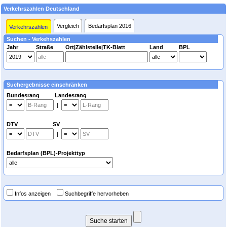
Verkehrszahlen Deutschland
Vergleich
Bedarfsplan 2016
Verkehrszahlen
Suchen - Verkehszahlen
Jahr
Straße
Ort|Zählstelle|TK-Blatt
Land
BPL
Suchergebnisse einschränken
Bundesrang Landesrang
|
DTV SV
|
Bedarfsplan (BPL)-Projekttyp
Infos anzeigen
Suchbegriffe hervorheben