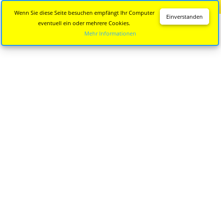
Diese Seite wird nicht mehr aktualisiert.
Zur neuen Seite
Wenn Sie diese Seite besuchen empfängt Ihr Computer
Einverstanden
eventuell ein oder mehrere Cookies.
Mehr Informationen