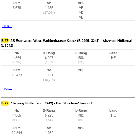
DTV
SV
BPL
6.678
1.135
VB
(17,0%)
VB
VB
Infos...
B 27
AS Eschwege-West, Weidenhauser Kreuz (B 249/L 3241) - Abzweig Höllental
(L 3242)
Nr.
B-Rang
L-Rang
Land
4.864
6.097
508
HE
(5.409)
(3.716)
(493)
DTV
SV
BPL
10.473
1.121
(10,7%)
Infos...
B 27
Abzweig Höllental (L 3242) - Bad Sooden-Allendorf
Nr.
B-Rang
L-Rang
Land
4.865
5.923
481
HE
(5.410)
(3.543)
(467)
DTV
SV
BPL
10.864
1.152