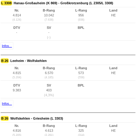
L 3308
Hanau-Großauheim (K 869) - Großkrotzenburg (L 2305/L 3308)
Nr.
B-Rang
L-Rang
Land
4.814
10.042
956
HE
(4.124)
(7.638)
(936)
DTV
SV
BPL
-
-
(-)
Infos...
B 26
Leeheim - Wolfskehlen
Nr.
B-Rang
L-Rang
Land
4.815
6.570
573
HE
(5.204)
(4.185)
(558)
DTV
SV
BPL
9.383
403
(4,3%)
Infos...
B 26
Wolfskehlen - Griesheim (L 3303)
Nr.
B-Rang
L-Rang
Land
4.816
4.613
325
HE
(5.205)
(2.261)
(314)