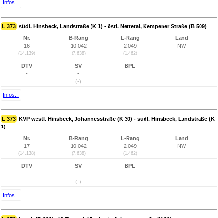
Infos...
L 373
südl. Hinsbeck, Landstraße (K 1) - östl. Nettetal, Kempener Straße (B 509)
Nr.
B-Rang
L-Rang
Land
16
10.042
2.049
NW
(14.139)
(7.638)
(1.462)
DTV
SV
BPL
-
-
(-)
Infos...
L 373
KVP westl. Hinsbeck, Johannesstraße (K 30) - südl. Hinsbeck, Landstraße (K
1)
Nr.
B-Rang
L-Rang
Land
17
10.042
2.049
NW
(14.138)
(7.638)
(1.462)
DTV
SV
BPL
-
-
(-)
Infos...