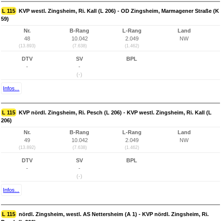
L 115
KVP westl. Zingsheim, Ri. Kall (L 206) - OD Zingsheim, Marmagener Straße (K
59)
Nr.
B-Rang
L-Rang
Land
48
10.042
2.049
NW
(13.893)
(7.638)
(1.462)
DTV
SV
BPL
-
-
(-)
Infos...
L 115
KVP nördl. Zingsheim, Ri. Pesch (L 206) - KVP westl. Zingsheim, Ri. Kall (L
206)
Nr.
B-Rang
L-Rang
Land
49
10.042
2.049
NW
(13.892)
(7.638)
(1.462)
DTV
SV
BPL
-
-
(-)
Infos...
L 115
nördl. Zingsheim, westl. AS Nettersheim (A 1) - KVP nördl. Zingsheim, Ri.