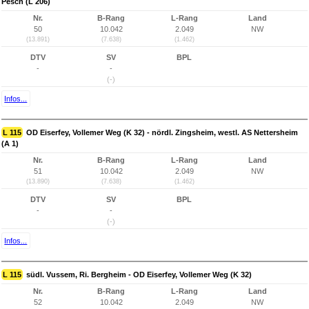
Pesch (L 206)
Nr.
B-Rang
L-Rang
Land
50
10.042
2.049
NW
(13.891)
(7.638)
(1.462)
DTV
SV
BPL
-
-
(-)
Infos...
L 115
OD Eiserfey, Vollemer Weg (K 32) - nördl. Zingsheim, westl. AS Nettersheim
(A 1)
Nr.
B-Rang
L-Rang
Land
51
10.042
2.049
NW
(13.890)
(7.638)
(1.462)
DTV
SV
BPL
-
-
(-)
Infos...
L 115
südl. Vussem, Ri. Bergheim - OD Eiserfey, Vollemer Weg (K 32)
Nr.
B-Rang
L-Rang
Land
52
10.042
2.049
NW