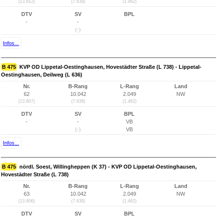
(13.812)
(7.638)
(1.462)
DTV
SV
BPL
-
-
(-)
Infos...
B 475
KVP OD Lippetal-Oestinghausen, Hovestädter Straße (L 738) - Lippetal-
Oestinghausen, Deilweg (L 636)
Nr.
B-Rang
L-Rang
Land
62
10.042
2.049
NW
(13.807)
(7.638)
(1.462)
DTV
SV
BPL
-
-
VB
(-)
VB
Infos...
B 475
nördl. Soest, Willingheppen (K 37) - KVP OD Lippetal-Oestinghausen,
Hovestädter Straße (L 738)
Nr.
B-Rang
L-Rang
Land
63
10.042
2.049
NW
(13.806)
(7.638)
(1.462)
DTV
SV
BPL