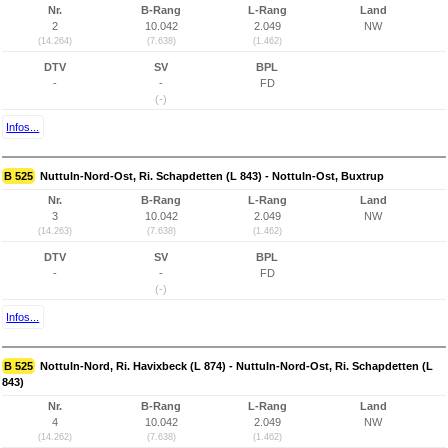
Nr.
B-Rang
L-Rang
Land
2
10.042
2.049
NW
(14.264)
(7.638)
(1.462)
DTV
SV
BPL
-
-
FD
(-)
Infos...
B 525
Nuttuln-Nord-Ost, Ri. Schapdetten (L 843) - Nottuln-Ost, Buxtrup
Nr.
B-Rang
L-Rang
Land
3
10.042
2.049
NW
(14.263)
(7.638)
(1.462)
DTV
SV
BPL
-
-
FD
(-)
Infos...
B 525
Nottuln-Nord, Ri. Havixbeck (L 874) - Nuttuln-Nord-Ost, Ri. Schapdetten (L
843)
Nr.
B-Rang
L-Rang
Land
4
10.042
2.049
NW
(14.262)
(7.638)
(1.462)