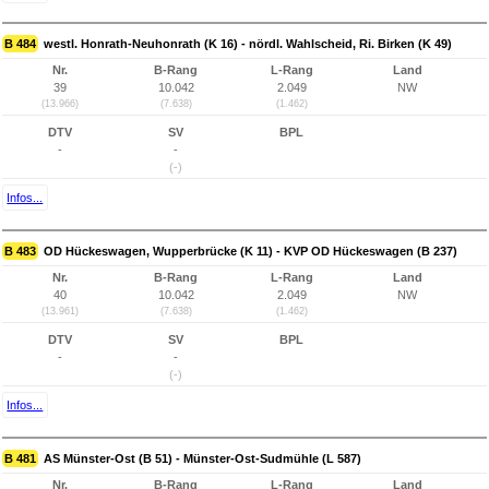
B 484
westl. Honrath-Neuhonrath (K 16) - nördl. Wahlscheid, Ri. Birken (K 49)
Nr.
B-Rang
L-Rang
Land
39
10.042
2.049
NW
(13.966)
(7.638)
(1.462)
DTV
SV
BPL
-
-
(-)
Infos...
B 483
OD Hückeswagen, Wupperbrücke (K 11) - KVP OD Hückeswagen (B 237)
Nr.
B-Rang
L-Rang
Land
40
10.042
2.049
NW
(13.961)
(7.638)
(1.462)
DTV
SV
BPL
-
-
(-)
Infos...
B 481
AS Münster-Ost (B 51) - Münster-Ost-Sudmühle (L 587)
Nr.
B-Rang
L-Rang
Land