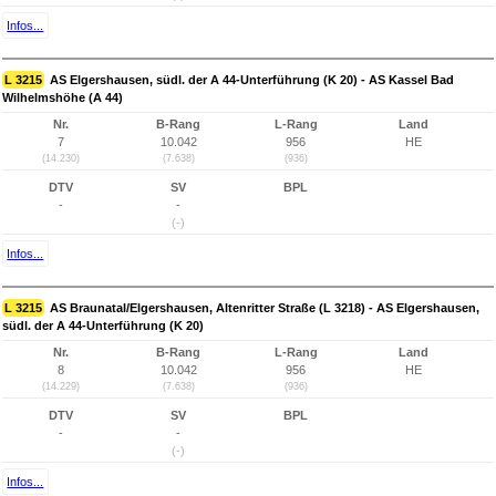
Infos...
L 3215
AS Elgershausen, südl. der A 44-Unterführung (K 20) - AS Kassel Bad
Wilhelmshöhe (A 44)
Nr.
B-Rang
L-Rang
Land
7
10.042
956
HE
(14.230)
(7.638)
(936)
DTV
SV
BPL
-
-
(-)
Infos...
L 3215
AS Braunatal/Elgershausen, Altenritter Straße (L 3218) - AS Elgershausen,
südl. der A 44-Unterführung (K 20)
Nr.
B-Rang
L-Rang
Land
8
10.042
956
HE
(14.229)
(7.638)
(936)
DTV
SV
BPL
-
-
(-)
Infos...