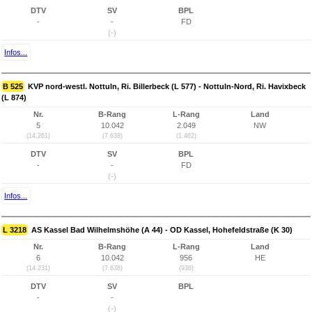
DTV
SV
BPL
-
-
FD
(-)
Infos...
B 525
KVP nord-westl. Nottuln, Ri. Billerbeck (L 577) - Nottuln-Nord, Ri. Havixbeck
(L 874)
Nr.
B-Rang
L-Rang
Land
5
10.042
2.049
NW
(14.261)
(7.638)
(1.462)
DTV
SV
BPL
-
-
FD
(-)
Infos...
L 3218
AS Kassel Bad Wilhelmshöhe (A 44) - OD Kassel, Hohefeldstraße (K 30)
Nr.
B-Rang
L-Rang
Land
6
10.042
956
HE
(14.231)
(7.638)
(936)
DTV
SV
BPL
-
-
(-)