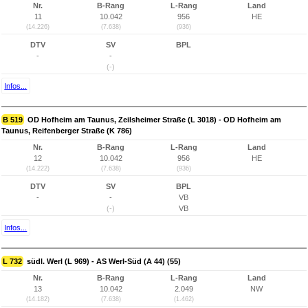
Nr.
B-Rang
L-Rang
Land
11
10.042
956
HE
(14.226)
(7.638)
(936)
DTV
SV
BPL
-
-
(-)
Infos...
B 519
OD Hofheim am Taunus, Zeilsheimer Straße (L 3018) - OD Hofheim am
Taunus, Reifenberger Straße (K 786)
Nr.
B-Rang
L-Rang
Land
12
10.042
956
HE
(14.222)
(7.638)
(936)
DTV
SV
BPL
-
-
VB
(-)
VB
Infos...
L 732
südl. Werl (L 969) - AS Werl-Süd (A 44) (55)
Nr.
B-Rang
L-Rang
Land
13
10.042
2.049
NW
(14.182)
(7.638)
(1.462)