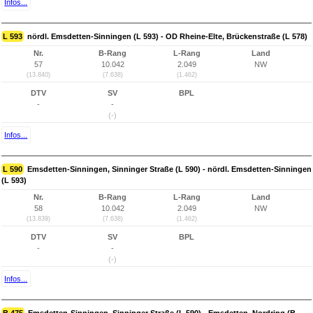
Infos...
L 593
nördl. Emsdetten-Sinningen (L 593) - OD Rheine-Elte, Brückenstraße (L 578)
Nr.
B-Rang
L-Rang
Land
57
10.042
2.049
NW
(13.840)
(7.638)
(1.462)
DTV
SV
BPL
-
-
(-)
Infos...
L 590
Emsdetten-Sinningen, Sinninger Straße (L 590) - nördl. Emsdetten-Sinningen
(L 593)
Nr.
B-Rang
L-Rang
Land
58
10.042
2.049
NW
(13.839)
(7.638)
(1.462)
DTV
SV
BPL
-
-
(-)
Infos...