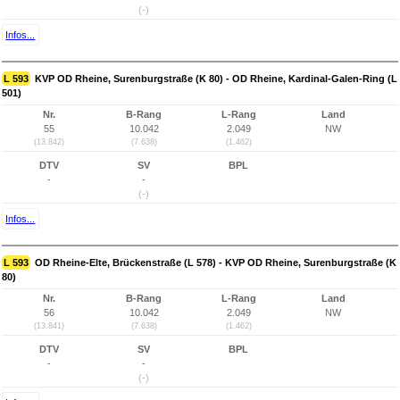
(-)
Infos...
L 593
KVP OD Rheine, Surenburgstraße (K 80) - OD Rheine, Kardinal-Galen-Ring (L
501)
Nr.
B-Rang
L-Rang
Land
55
10.042
2.049
NW
(13.842)
(7.638)
(1.462)
DTV
SV
BPL
-
-
(-)
Infos...
L 593
OD Rheine-Elte, Brückenstraße (L 578) - KVP OD Rheine, Surenburgstraße (K
80)
Nr.
B-Rang
L-Rang
Land
56
10.042
2.049
NW
(13.841)
(7.638)
(1.462)
DTV
SV
BPL
-
-
(-)