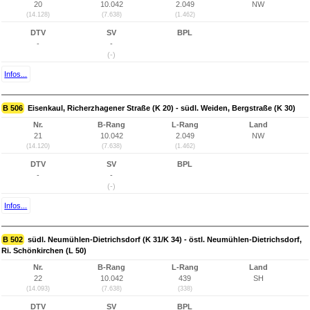
20
10.042
2.049
NW
(14.128)
(7.638)
(1.462)
DTV
SV
BPL
-
-
(-)
Infos...
B 506
Eisenkaul, Richerzhagener Straße (K 20) - südl. Weiden, Bergstraße (K 30)
Nr.
B-Rang
L-Rang
Land
21
10.042
2.049
NW
(14.120)
(7.638)
(1.462)
DTV
SV
BPL
-
-
(-)
Infos...
B 502
südl. Neumühlen-Dietrichsdorf (K 31/K 34) - östl. Neumühlen-Dietrichsdorf,
Ri. Schönkirchen (L 50)
Nr.
B-Rang
L-Rang
Land
22
10.042
439
SH
(14.093)
(7.638)
(338)
DTV
SV
BPL