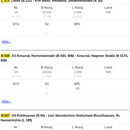
L 373
Leuth (B 221) - KVP westl. Hinsbeck, Johannesstraße (K 30)
Nr.
B-Rang
L-Rang
Land
18
10.042
2.049
NW
(14.137)
(7.638)
(1.462)
DTV
SV
BPL
-
-
(-)
Infos...
B 508
AS Kreuztal, Hüttentalstraße (B 54/L 908) - Kreuztal, Hagener Straße (B 517/L
908)
Nr.
B-Rang
L-Rang
Land
19
10.042
2.049
NW
(14.131)
(7.638)
(1.462)
DTV
SV
BPL
-
-
VB
(-)
Infos...
B 507
AS Pohlhausen (B 56) - östl. Neunkirchen-Seelscheid-Bruchhausen, Ri.
Hausermühle (L 189)
Nr.
B-Rang
L-Rang
Land