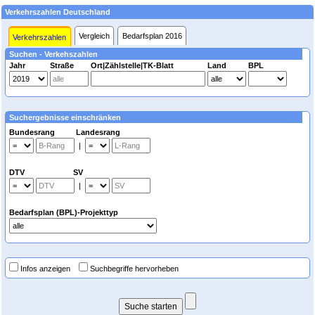
Verkehrszahlen Deutschland
Vergleich
Bedarfsplan 2016
Verkehrszahlen
Suchen - Verkehszahlen
Jahr
Straße
Ort|Zählstelle|TK-Blatt
Land
BPL
Suchergebnisse einschränken
Bundesrang Landesrang
|
DTV SV
|
Bedarfsplan (BPL)-Projekttyp
Infos anzeigen
Suchbegriffe hervorheben