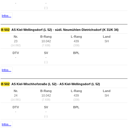
-
-
(-)
Infos...
B 502
AS Kiel-Wellingsdorf (L 52) - südl. Neumühlen-Dietrichsdorf (K 31/K 34)
Nr.
B-Rang
L-Rang
Land
23
10.042
439
SH
(14.092)
(7.638)
(338)
DTV
SV
BPL
-
-
(-)
Infos...
B 502
AS Kiel-Wischhofstraße (L 52) - AS Kiel-Wellingsdorf (L 52)
Nr.
B-Rang
L-Rang
Land
24
10.042
439
SH
(14.091)
(7.638)
(338)
DTV
SV
BPL
-
-
(-)
Infos...