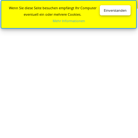
Diese Seite wird nicht mehr aktualisiert.
Zur neuen Seite
Wenn Sie diese Seite besuchen empfängt Ihr Computer
Einverstanden
eventuell ein oder mehrere Cookies.
Mehr Informationen