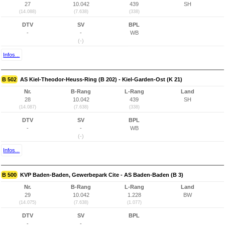
27
10.042
439
SH
(14.088)
(7.638)
(338)
DTV
SV
BPL
-
-
WB
(-)
Infos...
B 502
AS Kiel-Theodor-Heuss-Ring (B 202) - Kiel-Garden-Ost (K 21)
Nr.
B-Rang
L-Rang
Land
28
10.042
439
SH
(14.087)
(7.638)
(338)
DTV
SV
BPL
-
-
WB
(-)
Infos...
B 500
KVP Baden-Baden, Gewerbepark Cite - AS Baden-Baden (B 3)
Nr.
B-Rang
L-Rang
Land
29
10.042
1.228
BW
(14.075)
(7.638)
(1.077)
DTV
SV
BPL
-
-