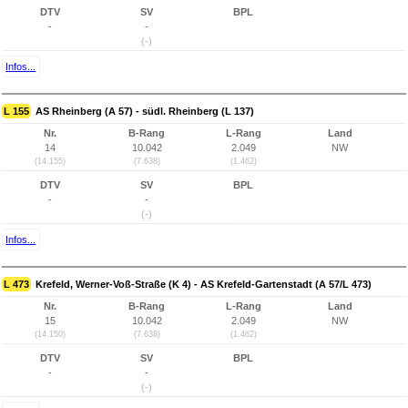
DTV
SV
BPL
-
-
(-)
Infos...
L 155
AS Rheinberg (A 57) - südl. Rheinberg (L 137)
Nr.
B-Rang
L-Rang
Land
14
10.042
2.049
NW
(14.155)
(7.638)
(1.462)
DTV
SV
BPL
-
-
(-)
Infos...
L 473
Krefeld, Werner-Voß-Straße (K 4) - AS Krefeld-Gartenstadt (A 57/L 473)
Nr.
B-Rang
L-Rang
Land
15
10.042
2.049
NW
(14.150)
(7.638)
(1.462)
DTV
SV
BPL
-
-
(-)