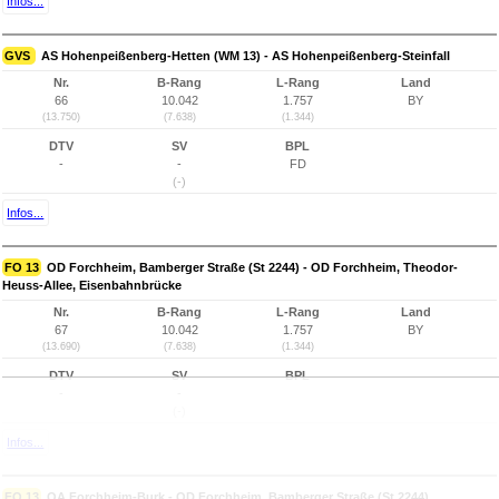
Infos...
GVS
AS Hohenpeißenberg-Hetten (WM 13) - AS Hohenpeißenberg-Steinfall
Nr.
B-Rang
L-Rang
Land
66
10.042
1.757
BY
(13.750)
(7.638)
(1.344)
DTV
SV
BPL
-
-
FD
(-)
Infos...
FO 13
OD Forchheim, Bamberger Straße (St 2244) - OD Forchheim, Theodor-
Heuss-Allee, Eisenbahnbrücke
Nr.
B-Rang
L-Rang
Land
67
10.042
1.757
BY
(13.690)
(7.638)
(1.344)
DTV
SV
BPL
-
-
(-)
Infos...
FO 13
OA Forchheim-Burk - OD Forchheim, Bamberger Straße (St 2244)