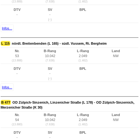
(13.889)
(7.638)
(1.462)
DTV
SV
BPL
-
-
(-)
Infos...
L 115
nördl. Breitenbenden (L 165) - südl. Vussem, Ri. Bergheim
Nr.
B-Rang
L-Rang
Land
53
10.042
2.049
NW
(13.888)
(7.638)
(1.462)
DTV
SV
BPL
-
-
(-)
Infos...
B 477
OD Zülpich-Sinzenich, Linzenicher Straße (L 178) - OD Zülpich-Sinzernich,
Merzenicher Straße (K 30)
Nr.
B-Rang
L-Rang
Land
54
10.042
2.049
NW
(13.880)
(7.638)
(1.462)
DTV
SV
BPL
-
-