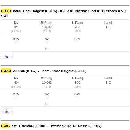
L 3053
nördl. Ober-Hörgern (L 3136) - KVP östl. Butzbach, bei AS Butzbach A 5 (L
3134)
Nr.
B-Rang
L-Rang
Land
32
10.042
956
HE
(14.001)
(7.638)
(936)
DTV
SV
BPL
-
-
(-)
Infos...
L 3053
AS Lich (B 457) ? - nördl. Ober-Hörgern (L 3136)
Nr.
B-Rang
L-Rang
Land
33
10.042
956
HE
(14.000)
(7.638)
(936)
DTV
SV
BPL
-
-
(-)
Infos...
B 486
östl. Offenthal (L 3001) - Offenthal-Süd, Ri. Messel (L 3317)