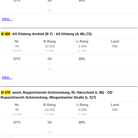
DTV
SV
BPL
-
-
(-)
Infos...
B 480
AS Olsberg-Antfeld (B 7) - AS Olsberg (A 46) (72)
Nr.
B-Rang
L-Rang
Land
44
10.042
2.049
NW
(13.915)
(7.638)
(1.462)
DTV
SV
BPL
-
-
(-)
Infos...
B 478
westl. Ruppichteroth-Schönenberg, Ri. Hänscheid (L 86) - OD
Ruppichteroth-Schönenberg, Wingenbacher Straße (L 317)
Nr.
B-Rang
L-Rang
Land
45
10.042
2.049
NW
(13.898)
(7.638)
(1.462)
DTV
SV
BPL
-
-
(-)