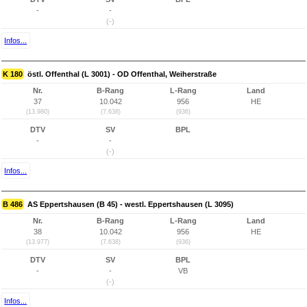
-
-
(-)
Infos...
K 180
östl. Offenthal (L 3001) - OD Offenthal, Weiherstraße
Nr.
B-Rang
L-Rang
Land
37
10.042
956
HE
(13.980)
(7.638)
(936)
DTV
SV
BPL
-
-
(-)
Infos...
B 486
AS Eppertshausen (B 45) - westl. Eppertshausen (L 3095)
Nr.
B-Rang
L-Rang
Land
38
10.042
956
HE
(13.977)
(7.638)
(936)
DTV
SV
BPL
-
-
VB
(-)
Infos...