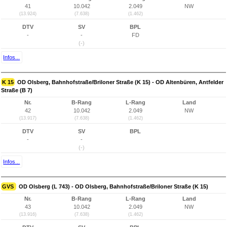
41
10.042
2.049
NW
(13.924)
(7.638)
(1.462)
DTV
SV
BPL
-
-
FD
(-)
Infos...
K 15
OD Olsberg, Bahnhofstraße/Briloner Straße (K 15) - OD Altenbüren, Antfelder
Straße (B 7)
Nr.
B-Rang
L-Rang
Land
42
10.042
2.049
NW
(13.917)
(7.638)
(1.462)
DTV
SV
BPL
-
-
(-)
Infos...
GVS
OD Olsberg (L 743) - OD Olsberg, Bahnhofstraße/Briloner Straße (K 15)
Nr.
B-Rang
L-Rang
Land
43
10.042
2.049
NW
(13.916)
(7.638)
(1.462)