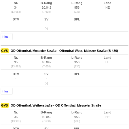
Nr.
B-Rang
L-Rang
Land
34
10.042
956
HE
(13.983)
(7.638)
(936)
DTV
SV
BPL
-
-
(-)
Infos...
GVS
OD Offenthal, Messeler Straße - Offenthal-West, Mainzer Straße (B 486)
Nr.
B-Rang
L-Rang
Land
35
10.042
956
HE
(13.982)
(7.638)
(936)
DTV
SV
BPL
-
-
(-)
Infos...
GVS
OD Offenthal, Weiherstraße - OD Offenthal, Messeler Straße
Nr.
B-Rang
L-Rang
Land
36
10.042
956
HE
(13.981)
(7.638)
(936)
DTV
SV
BPL