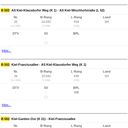
B 502
AS Kiel-Klausdorfer Weg (K 1) - AS Kiel-Wischhofstraße (L 52)
Nr.
B-Rang
L-Rang
Land
25
10.042
439
SH
(14.090)
(7.638)
(338)
DTV
SV
BPL
-
-
(-)
Infos...
B 502
Kiel-Franziusallee - AS Kiel-Klausdorfer Weg (K 1)
Nr.
B-Rang
L-Rang
Land
26
10.042
439
SH
(14.089)
(7.638)
(338)
DTV
SV
BPL
-
-
WB
(-)
Infos...
B 502
Kiel-Garden-Ost (K 21) - Kiel-Franziusallee
Nr.
B-Rang
L-Rang
Land