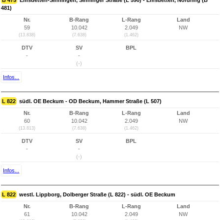
B 475
Emsdetten-Sinningen, Sinninger Straße (L 590) - Emsdetten, Nordring (B
481)
Nr.
B-Rang
L-Rang
Land
59
10.042
2.049
NW
(13.838)
(7.638)
(1.462)
DTV
SV
BPL
-
-
(-)
Infos...
L 822
südl. OE Beckum - OD Beckum, Hammer Straße (L 507)
Nr.
B-Rang
L-Rang
Land
60
10.042
2.049
NW
(13.813)
(7.638)
(1.462)
DTV
SV
BPL
-
-
(-)
Infos...
L 822
westl. Lippborg, Dolberger Straße (L 822) - südl. OE Beckum
Nr.
B-Rang
L-Rang
Land
61
10.042
2.049
NW