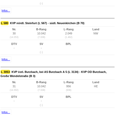
(-)
Infos...
L 580
KVP nördl. Steinfurt (L 567) - südl. Neuenkirchen (B 70)
Nr.
B-Rang
L-Rang
Land
30
10.042
2.049
NW
(14.053)
(7.638)
(1.462)
DTV
SV
BPL
-
-
(-)
Infos...
L 3053
KVP östl. Butzbach, bei AS Butzbach A 5 (L 3134) - KVP OD Butzbach,
Große Wendelstraße (B 3)
Nr.
B-Rang
L-Rang
Land
31
10.042
956
HE
(14.002)
(7.638)
(936)
DTV
SV
BPL
-
-
(-)
Infos...