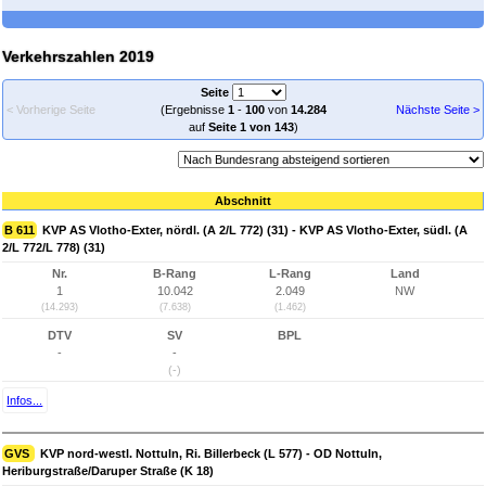
Verkehrszahlen 2019
Seite
< Vorherige Seite
(Ergebnisse
1
-
100
von
14.284
Nächste Seite >
auf
Seite 1 von 143
)
Abschnitt
B 611
KVP AS Vlotho-Exter, nördl. (A 2/L 772) (31) - KVP AS Vlotho-Exter, südl. (A
2/L 772/L 778) (31)
Nr.
B-Rang
L-Rang
Land
1
10.042
2.049
NW
(14.293)
(7.638)
(1.462)
DTV
SV
BPL
-
-
(-)
Infos...
GVS
KVP nord-westl. Nottuln, Ri. Billerbeck (L 577) - OD Nottuln,
Heriburgstraße/Daruper Straße (K 18)