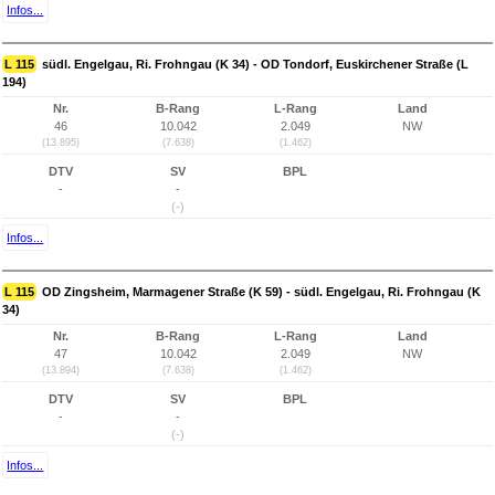
Infos...
L 115
südl. Engelgau, Ri. Frohngau (K 34) - OD Tondorf, Euskirchener Straße (L
194)
Nr.
B-Rang
L-Rang
Land
46
10.042
2.049
NW
(13.895)
(7.638)
(1.462)
DTV
SV
BPL
-
-
(-)
Infos...
L 115
OD Zingsheim, Marmagener Straße (K 59) - südl. Engelgau, Ri. Frohngau (K
34)
Nr.
B-Rang
L-Rang
Land
47
10.042
2.049
NW
(13.894)
(7.638)
(1.462)
DTV
SV
BPL
-
-
(-)
Infos...