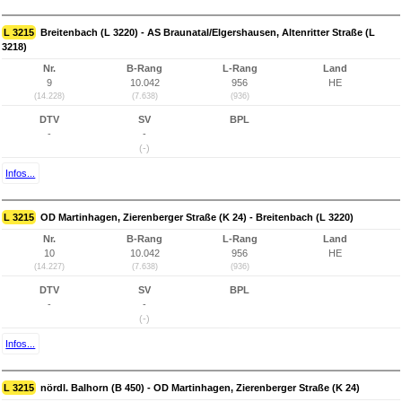
L 3215
Breitenbach (L 3220) - AS Braunatal/Elgershausen, Altenritter Straße (L
3218)
Nr.
B-Rang
L-Rang
Land
9
10.042
956
HE
(14.228)
(7.638)
(936)
DTV
SV
BPL
-
-
(-)
Infos...
L 3215
OD Martinhagen, Zierenberger Straße (K 24) - Breitenbach (L 3220)
Nr.
B-Rang
L-Rang
Land
10
10.042
956
HE
(14.227)
(7.638)
(936)
DTV
SV
BPL
-
-
(-)
Infos...
L 3215
nördl. Balhorn (B 450) - OD Martinhagen, Zierenberger Straße (K 24)