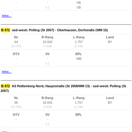
-
-
VB
(-)
VB
Infos...
B 472
süd-westl. Polling (St 2057) - Oberhausen, Dorfstraße (WM 15)
Nr.
B-Rang
L-Rang
Land
64
10.042
1.757
BY
(13.757)
(7.638)
(1.344)
DTV
SV
BPL
-
-
WB
(-)
Infos...
B 472
AS Peißenberg-Nord, Hauptstraße (St 2058/WM 13) - süd-westl. Polling (St
2057)
Nr.
B-Rang
L-Rang
Land
65
10.042
1.757
BY
(13.756)
(7.638)
(1.344)
DTV
SV
BPL
-
-
(-)