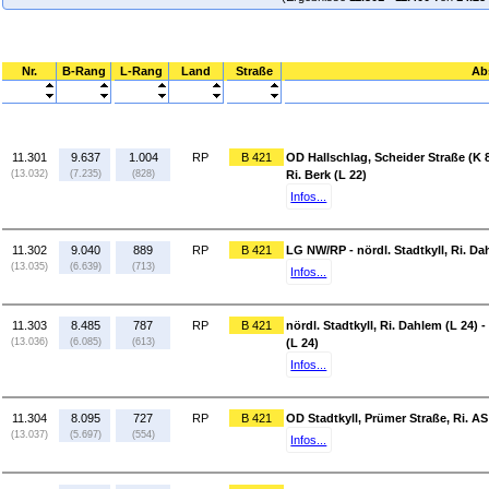
Nr.
B-Rang
L-Rang
Land
Straße
Ab
11.301
9.637
1.004
RP
B 421
OD Hallschlag, Scheider Straße (K 8
(13.032)
(7.235)
(828)
Ri. Berk (L 22)
Infos...
11.302
9.040
889
RP
B 421
LG NW/RP - nördl. Stadtkyll, Ri. Da
(13.035)
(6.639)
(713)
Infos...
11.303
8.485
787
RP
B 421
nördl. Stadtkyll, Ri. Dahlem (L 24) 
(13.036)
(6.085)
(613)
(L 24)
Infos...
11.304
8.095
727
RP
B 421
OD Stadtkyll, Prümer Straße, Ri. AS
(13.037)
(5.697)
(554)
Infos...