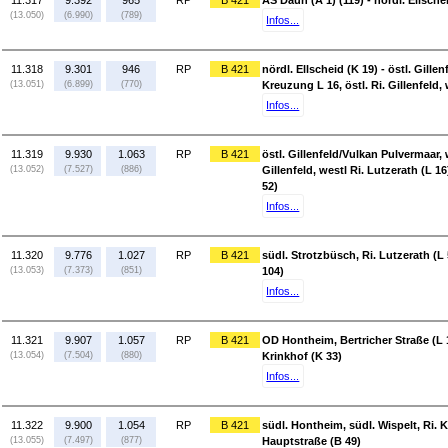
11.317
9.392
965
RP
B 421
AS Daun (A 1) (119) - nördl. Ellsche
(13.050)
(6.990)
(789)
Infos...
11.318
9.301
946
RP
B 421
nördl. Ellscheid (K 19) - östl. Gill
(13.051)
(6.899)
(770)
Kreuzung L 16, östl. Ri. Gillenfeld, 
Infos...
11.319
9.930
1.063
RP
B 421
östl. Gillenfeld/Vulkan Pulvermaar, 
(13.052)
(7.527)
(886)
Gillenfeld, westl Ri. Lutzerath (L 16
52)
Infos...
11.320
9.776
1.027
RP
B 421
südl. Strotzbüsch, Ri. Lutzerath (L
(13.053)
(7.373)
(851)
104)
Infos...
11.321
9.907
1.057
RP
B 421
OD Hontheim, Bertricher Straße (L 1
(13.054)
(7.504)
(880)
Krinkhof (K 33)
Infos...
11.322
9.900
1.054
RP
B 421
südl. Hontheim, südl. Wispelt, Ri. 
(13.055)
(7.497)
(877)
Hauptstraße (B 49)