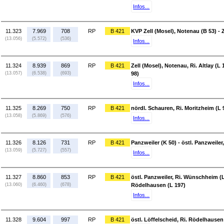
Infos...
11.323
7.969
708
RP
B 421
KVP Zell (Mosel), Notenau (B 53) - Z
(13.056)
(5.572)
(536)
Infos...
11.324
8.939
869
RP
B 421
Zell (Mosel), Notenau, Ri. Altlay (L
(13.057)
(6.538)
(693)
98)
Infos...
11.325
8.269
750
RP
B 421
nördl. Schauren, Ri. Moritzheim (L 
(13.058)
(5.869)
(576)
Infos...
11.326
8.126
731
RP
B 421
Panzweiler (K 50) - östl. Panzweile
(13.059)
(5.727)
(557)
Infos...
11.327
8.860
853
RP
B 421
östl. Panzweiler, Ri. Wünschheim (L 
(13.060)
(6.460)
(678)
Rödelhausen (L 197)
Infos...
11.328
9.604
997
RP
B 421
östl. Löffelscheid, Ri. Rödelhausen 