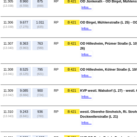
11.305
8.960
875
RP
B 421
OD Jünkerath - OD Birgel, Mühlenst
(13.038)
(6.559)
(699)
Infos...
11.306
9.677
1.011
RP
B 421
OD Birgel, Mühlenstraße (L 25) - OD
(13.039)
(7.275)
(835)
Infos...
11.307
8.363
763
RP
B 421
OD Hillesheim, Prümer Straße (L 10)
(13.040)
(5.963)
(589)
26)
Infos...
11.308
8.525
795
RP
B 421
OD Hillesheim, Kölner Straße (L 10/
(13.041)
(6.125)
(621)
Infos...
11.309
9.085
900
RP
B 421
KVP westl. Walsdorf (L 27) - westl.
(13.042)
(6.684)
(724)
Infos...
11.310
9.243
936
RP
B 421
westl. Oberehe-Stroheich, Ri. Stroh
(13.043)
(6.841)
(760)
Dockweilerstraße (L 21)
Infos...