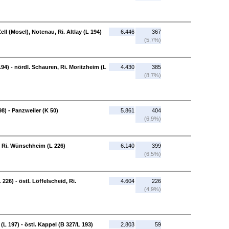
ell (Mosel), Notenau, Ri. Altlay (L 194)
6.446
367
(5,7%)
 194) - nördl. Schauren, Ri. Moritzheim (L
4.430
385
(8,7%)
98) - Panzweiler (K 50)
5.861
404
(6,9%)
r, Ri. Wünschheim (L 226)
6.140
399
(6,5%)
226) - östl. Löffelscheid, Ri.
4.604
226
(4,9%)
(L 197) - östl. Kappel (B 327/L 193)
2.803
59