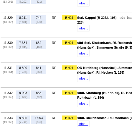
(13.061)
(7.202)
(821)
Infos...
11.329
8.211
744
RP
B 421
östl. Kappel (B 327/L 193) - süd-ös
(13.062)
(5.811)
(570)
228)
Infos...
11.330
7.334
632
RP
B 421
süd-östl. Kludenbach, Ri. Reckersh
(13.063)
(4.945)
(466)
(Hunsrück), Simmerner Straße (K 3
Infos...
11.331
8.800
841
RP
B 421
OD Kirchberg (Hunsrück), Simmerner
(13.064)
(6.400)
(666)
(Hunsrück), Ri. Hecken (L 185)
Infos...
11.332
9.003
883
RP
B 421
südl. Kirchberg (Hunsrück), Ri. Hec
(13.065)
(6.602)
(707)
Rohrbach (L 184)
Infos...
11.333
9.895
1.053
RP
B 421
südl. Dickenschied, Ri. Rohrbach (
(13.066)
(7.492)
(876)
Infos...