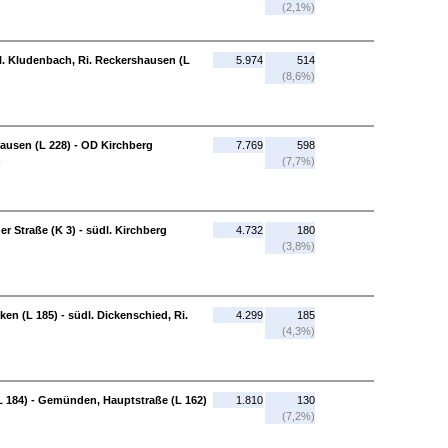
(2,1%)
tl. Kludenbach, Ri. Reckershausen (L
5.974
514
(8,6%)
ausen (L 228) - OD Kirchberg
7.769
598
)
(7,7%)
 Straße (K 3) - südl. Kirchberg
4.732
180
(3,8%)
ken (L 185) - südl. Dickenschied, Ri.
4.299
185
(4,3%)
L 184) - Gemünden, Hauptstraße (L 162)
1.810
130
(7,2%)