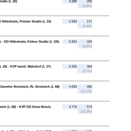
raße (L 25)
4.388
255
(5,8%)
 Hillesheim, Prümer Straße (L 10)
2.594
171
(6,6%)
 - OD Hillesheim, Kölner Straße (L 10/L
5.653
334
(5,9%)
L 26) - KVP westl. Walsdorf (L 27)
5.325
304
(5,7%)
 Oberehe-Stroheich, Ri. Stroheich (L 68)
4.093
495
(12,1%)
eich (L 68) - KVP OD Dreis-Brück,
3.770
573
(15,2%)