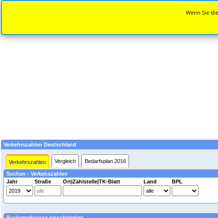
Wenn Sie die
Verkehrszahlen Deutschland
Vergleich
Bedarfsplan 2016
Verkehrszahlen
Suchen - Verkehszahlen
Jahr
Straße
Ort|Zählstelle|TK-Blatt
Land
BPL
Suchergebnisse einschränken