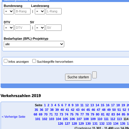
Bundesrang Landesrang
|
DTV SV
|
Bedarfsplan (BPL)-Projekttyp
Infos anzeigen
Suchbegriffe hervorheben
Verkehrszahlen 2019
Seite
1
2
3
4
5
6
7
8
9
10
11
12
13
14
15
16
17
18
19
2
35
36
37
38
39
40
41
42
43
44
45
46
47
48
49
50
51
52
68
69
70
71
72
73
74
75
76
77
78
79
80
81
82
83
84
85
8
< Vorherige Seite
101
102
103
104
105
106
107
108
109
110
111
112
113
11
126
127
128
129
130
131
132
133
134
135
1
(Ergebnisse
11.301
-
11.400
von
14.28