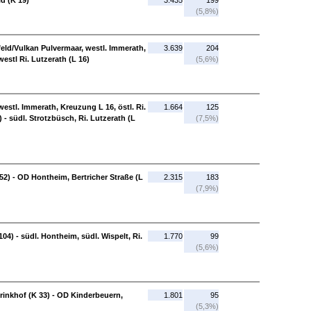
id (K 19)
3.435
199
(5,8%)
enfeld/Vulkan Pulvermaar, westl. Immerath,
3.639
204
westl Ri. Lutzerath (L 16)
(5,6%)
westl. Immerath, Kreuzung L 16, östl. Ri.
1.664
125
) - südl. Strotzbüsch, Ri. Lutzerath (L
(7,5%)
 52) - OD Hontheim, Bertricher Straße (L
2.315
183
(7,9%)
04) - südl. Hontheim, südl. Wispelt, Ri.
1.770
99
(5,6%)
Krinkhof (K 33) - OD Kinderbeuern,
1.801
95
(5,3%)