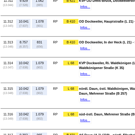
11.311
9.929
1.062
RP
B 421
KVP OD Dreis-Brück, Dockweilerstra
(13.044)
(7.526)
(885)
Infos...
11.312
10.041
1.078
RP
B 410
OD Dockweiler, Hauptstraße (L 21) -
(13.045)
(7.637)
(901)
Infos...
11.313
8.757
831
RP
B 410
OD Dockweiler, In der Heck (L 21) -
(13.046)
(6.357)
(656)
Infos...
11.314
10.042
1.079
RP
L 68
KVP Dockweiler, Ri. Waldkönigen (L
(13.047)
(7.638)
(902)
Waldkönigener Straße (K 35)
Infos...
11.315
10.042
1.079
RP
L 68
nördl. Daun, östl. Waldkönigen, Wal
(13.048)
(7.638)
(902)
Daun, Mehrener Straße (B 257)
Infos...
11.316
10.042
1.079
RP
L 68
süd-östl. Daun, Mehrener Straße (B 
(13.049)
(7.638)
(902)
Infos...