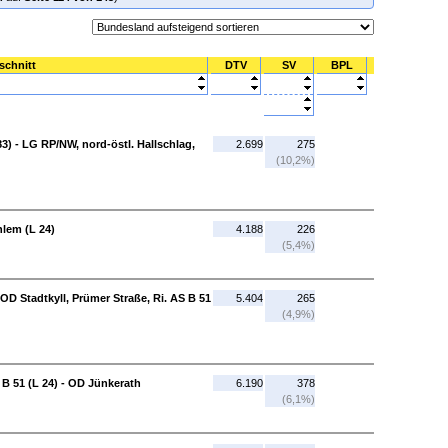
schnitt
DTV
SV
BPL
3) - LG RP/NW, nord-östl. Hallschlag,
2.699
275
(10,2%)
hlem (L 24)
4.188
226
(5,4%)
- OD Stadtkyll, Prümer Straße, Ri. AS B 51
5.404
265
(4,9%)
 B 51 (L 24) - OD Jünkerath
6.190
378
(6,1%)