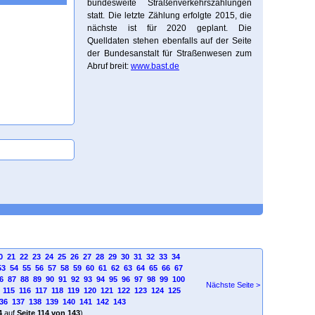
bundesweite Straßenverkehrszählungen
statt. Die letzte Zählung erfolgte 2015, die
nächste ist für 2020 geplant. Die
Quelldaten stehen ebenfalls auf der Seite
der Bundesanstalt für Straßenwesen zum
Abruf breit:
www.bast.de
0
21
22
23
24
25
26
27
28
29
30
31
32
33
34
53
54
55
56
57
58
59
60
61
62
63
64
65
66
67
6
87
88
89
90
91
92
93
94
95
96
97
98
99
100
Nächste Seite >
4
115
116
117
118
119
120
121
122
123
124
125
36
137
138
139
140
141
142
143
4
auf
Seite 114 von 143
)