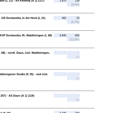
ße (L 21) - AS Kelberg (A 1) (117)
1.670
139
(8,3%)
 OD Dockweiler, In der Heck (L 21)
402
23
(5,7%)
 KVP Dockweiler, Ri. Waldkönigen (L 68)
4.840
605
(12,5%)
 68) - nördl. Daun, östl. Waldkönigen,
-
-
(-)
dkönigener Straße (K 35) - süd-östl.
-
-
(-)
257) - AS Daun (A 1) (119)
-
-
(-)