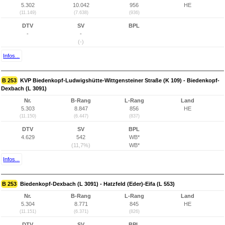
5.302
10.042
956
HE
(11.149)
(7.638)
(936)
DTV
SV
BPL
-
-
(-)
Infos...
B 253
KVP Biedenkopf-Ludwigshütte-Wittgensteiner Straße (K 109) - Biedenkopf-
Dexbach (L 3091)
Nr.
B-Rang
L-Rang
Land
5.303
8.847
856
HE
(11.150)
(6.447)
(837)
DTV
SV
BPL
4.629
542
WB*
(11,7%)
WB*
Infos...
B 253
Biedenkopf-Dexbach (L 3091) - Hatzfeld (Eder)-Eifa (L 553)
Nr.
B-Rang
L-Rang
Land
5.304
8.771
845
HE
(11.151)
(6.371)
(826)
DTV
SV
BPL