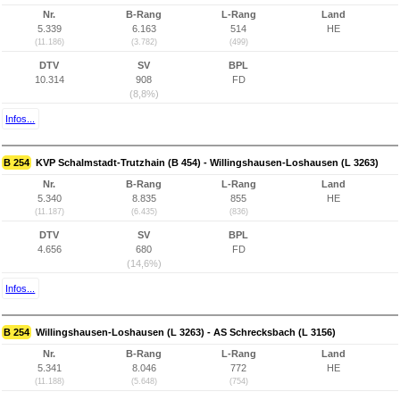
Nr.
B-Rang
L-Rang
Land
5.339
6.163
514
HE
(11.186)
(3.782)
(499)
DTV
SV
BPL
10.314
908
FD
(8,8%)
Infos...
B 254
KVP Schalmstadt-Trutzhain (B 454) - Willingshausen-Loshausen (L 3263)
Nr.
B-Rang
L-Rang
Land
5.340
8.835
855
HE
(11.187)
(6.435)
(836)
DTV
SV
BPL
4.656
680
FD
(14,6%)
Infos...
B 254
Willingshausen-Loshausen (L 3263) - AS Schrecksbach (L 3156)
Nr.
B-Rang
L-Rang
Land
5.341
8.046
772
HE
(11.188)
(5.648)
(754)