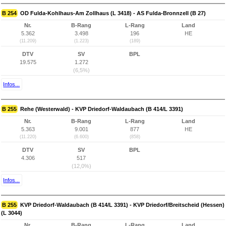
B 254
OD Fulda-Kohlhaus-Am Zollhaus (L 3418) - AS Fulda-Bronnzell (B 27)
Nr.
B-Rang
L-Rang
Land
5.362
3.498
196
HE
(11.209)
(1.223)
(189)
DTV
SV
BPL
19.575
1.272
(6,5%)
Infos...
B 255
Rehe (Westerwald) - KVP Driedorf-Waldaubach (B 414/L 3391)
Nr.
B-Rang
L-Rang
Land
5.363
9.001
877
HE
(11.220)
(6.600)
(858)
DTV
SV
BPL
4.306
517
(12,0%)
Infos...
B 255
KVP Driedorf-Waldaubach (B 414/L 3391) - KVP Driedorf/Breitscheid (Hessen)
(L 3044)
Nr.
B-Rang
L-Rang
Land