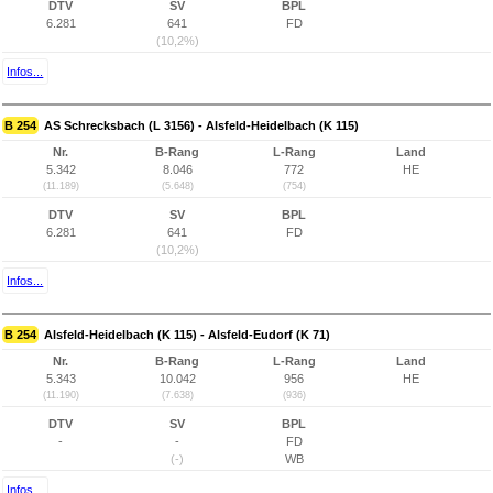
DTV
SV
BPL
6.281
641
FD
(10,2%)
Infos...
B 254
AS Schrecksbach (L 3156) - Alsfeld-Heidelbach (K 115)
Nr.
B-Rang
L-Rang
Land
5.342
8.046
772
HE
(11.189)
(5.648)
(754)
DTV
SV
BPL
6.281
641
FD
(10,2%)
Infos...
B 254
Alsfeld-Heidelbach (K 115) - Alsfeld-Eudorf (K 71)
Nr.
B-Rang
L-Rang
Land
5.343
10.042
956
HE
(11.190)
(7.638)
(936)
DTV
SV
BPL
-
-
FD
(-)
WB
Infos...