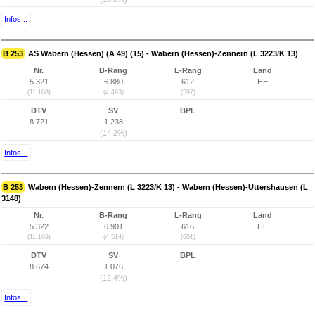
Infos...
B 253
AS Wabern (Hessen) (A 49) (15) - Wabern (Hessen)-Zennern (L 3223/K 13)
Nr.
B-Rang
L-Rang
Land
5.321
6.880
612
HE
(11.168)
(4.493)
(597)
DTV
SV
BPL
8.721
1.238
(14,2%)
Infos...
B 253
Wabern (Hessen)-Zennern (L 3223/K 13) - Wabern (Hessen)-Uttershausen (L
3148)
Nr.
B-Rang
L-Rang
Land
5.322
6.901
616
HE
(11.169)
(4.514)
(601)
DTV
SV
BPL
8.674
1.076
(12,4%)
Infos...