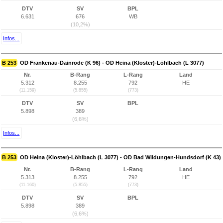
DTV
SV
BPL
6.631
676
WB
(10,2%)
Infos...
B 253
OD Frankenau-Dainrode (K 96) - OD Heina (Kloster)-Löhlbach (L 3077)
Nr.
B-Rang
L-Rang
Land
5.312
8.255
792
HE
(11.159)
(5.855)
(773)
DTV
SV
BPL
5.898
389
(6,6%)
Infos...
B 253
OD Heina (Kloster)-Löhlbach (L 3077) - OD Bad Wildungen-Hundsdorf (K 43)
Nr.
B-Rang
L-Rang
Land
5.313
8.255
792
HE
(11.160)
(5.855)
(773)
DTV
SV
BPL
5.898
389
(6,6%)