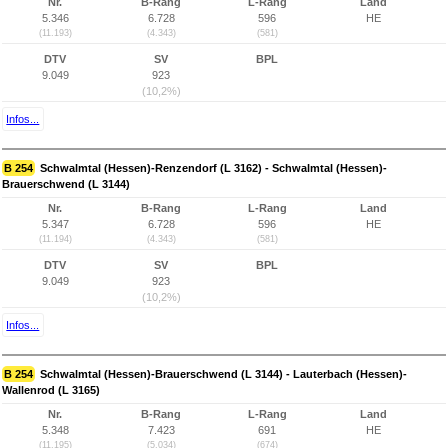
Nr.
B-Rang
L-Rang
Land
5.346
6.728
596
HE
(11.193)
(4.343)
(581)
DTV
SV
BPL
9.049
923
(10,2%)
Infos...
B 254
Schwalmtal (Hessen)-Renzendorf (L 3162) - Schwalmtal (Hessen)-
Brauerschwend (L 3144)
Nr.
B-Rang
L-Rang
Land
5.347
6.728
596
HE
(11.194)
(4.343)
(581)
DTV
SV
BPL
9.049
923
(10,2%)
Infos...
B 254
Schwalmtal (Hessen)-Brauerschwend (L 3144) - Lauterbach (Hessen)-
Wallenrod (L 3165)
Nr.
B-Rang
L-Rang
Land
5.348
7.423
691
HE
(11.195)
(5.034)
(674)