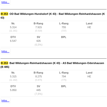
Infos...
B 253
OD Bad Wildungen-Hundsdorf (K 43) - Bad Wildungen-Reinhardshausen (K
43)
Nr.
B-Rang
L-Rang
Land
5.314
7.915
755
HE
(11.161)
(5.519)
(737)
DTV
SV
BPL
6.547
426
(6,5%)
Infos...
B 253
Bad Wildungen-Reinhardshausen (K 43) - AS Bad Wildungen-Odershausen
(B 485)
Nr.
B-Rang
L-Rang
Land
5.315
8.275
794
HE
(11.162)
(5.875)
(775)
DTV
SV
BPL
5.850
445
(7,6%)
Infos...