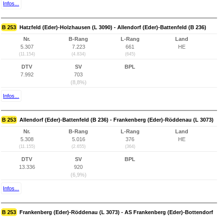
Infos...
B 253
Hatzfeld (Eder)-Holzhausen (L 3090) - Allendorf (Eder)-Battenfeld (B 236)
Nr.
B-Rang
L-Rang
Land
5.307
7.223
661
HE
(11.154)
(4.834)
(645)
DTV
SV
BPL
7.992
703
(8,8%)
Infos...
B 253
Allendorf (Eder)-Battenfeld (B 236) - Frankenberg (Eder)-Röddenau (L 3073)
Nr.
B-Rang
L-Rang
Land
5.308
5.016
376
HE
(11.155)
(2.655)
(364)
DTV
SV
BPL
13.336
920
(6,9%)
Infos...
B 253
Frankenberg (Eder)-Röddenau (L 3073) - AS Frankenberg (Eder)-Bottendorf