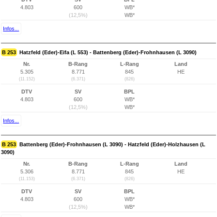
4.803
600
WB*
(12,5%)
WB*
Infos...
B 253
Hatzfeld (Eder)-Eifa (L 553) - Battenberg (Eder)-Frohnhausen (L 3090)
Nr.
B-Rang
L-Rang
Land
5.305
8.771
845
HE
(11.152)
(6.371)
(826)
DTV
SV
BPL
4.803
600
WB*
(12,5%)
WB*
Infos...
B 253
Battenberg (Eder)-Frohnhausen (L 3090) - Hatzfeld (Eder)-Holzhausen (L
3090)
Nr.
B-Rang
L-Rang
Land
5.306
8.771
845
HE
(11.153)
(6.371)
(826)
DTV
SV
BPL
4.803
600
WB*
(12,5%)
WB*