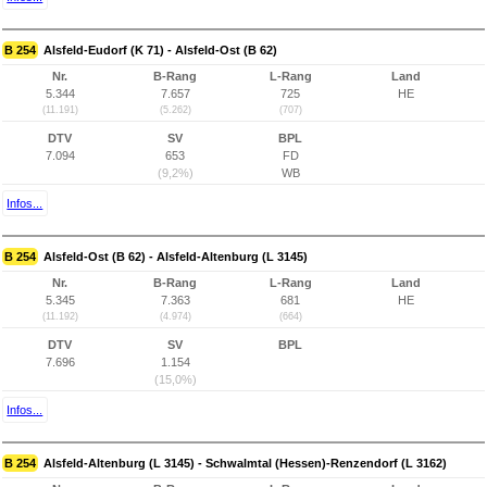
B 254
Alsfeld-Eudorf (K 71) - Alsfeld-Ost (B 62)
Nr.
B-Rang
L-Rang
Land
5.344
7.657
725
HE
(11.191)
(5.262)
(707)
DTV
SV
BPL
7.094
653
FD
(9,2%)
WB
Infos...
B 254
Alsfeld-Ost (B 62) - Alsfeld-Altenburg (L 3145)
Nr.
B-Rang
L-Rang
Land
5.345
7.363
681
HE
(11.192)
(4.974)
(664)
DTV
SV
BPL
7.696
1.154
(15,0%)
Infos...
B 254
Alsfeld-Altenburg (L 3145) - Schwalmtal (Hessen)-Renzendorf (L 3162)