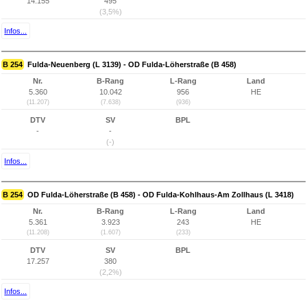
14.155
495
(3,5%)
Infos...
B 254
Fulda-Neuenberg (L 3139) - OD Fulda-Löherstraße (B 458)
Nr.
B-Rang
L-Rang
Land
5.360
10.042
956
HE
(11.207)
(7.638)
(936)
DTV
SV
BPL
-
-
(-)
Infos...
B 254
OD Fulda-Löherstraße (B 458) - OD Fulda-Kohlhaus-Am Zollhaus (L 3418)
Nr.
B-Rang
L-Rang
Land
5.361
3.923
243
HE
(11.208)
(1.607)
(233)
DTV
SV
BPL
17.257
380
(2,2%)
Infos...