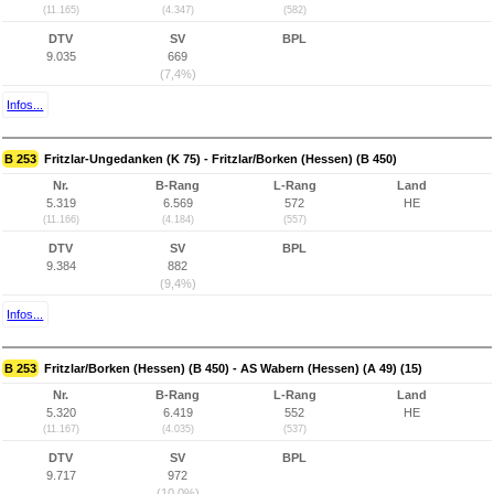
(11.165)
(4.347)
(582)
DTV
SV
BPL
9.035
669
(7,4%)
Infos...
B 253
Fritzlar-Ungedanken (K 75) - Fritzlar/Borken (Hessen) (B 450)
Nr.
B-Rang
L-Rang
Land
5.319
6.569
572
HE
(11.166)
(4.184)
(557)
DTV
SV
BPL
9.384
882
(9,4%)
Infos...
B 253
Fritzlar/Borken (Hessen) (B 450) - AS Wabern (Hessen) (A 49) (15)
Nr.
B-Rang
L-Rang
Land
5.320
6.419
552
HE
(11.167)
(4.035)
(537)
DTV
SV
BPL
9.717
972
(10,0%)