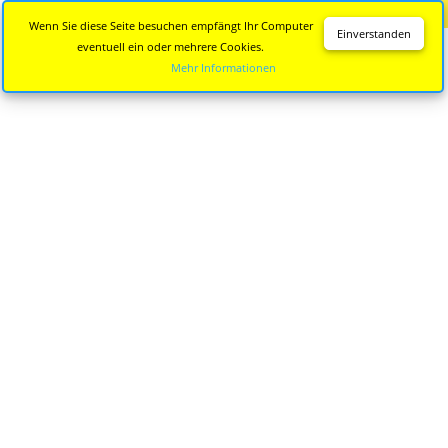
Diese Seite wird nicht mehr aktualisiert.
Zur neuen Seite
Wenn Sie diese Seite besuchen empfängt Ihr Computer
Einverstanden
eventuell ein oder mehrere Cookies.
Mehr Informationen