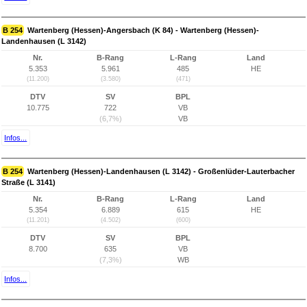
B 254
Wartenberg (Hessen)-Angersbach (K 84) - Wartenberg (Hessen)-
Landenhausen (L 3142)
Nr.
B-Rang
L-Rang
Land
5.353
5.961
485
HE
(11.200)
(3.580)
(471)
DTV
SV
BPL
10.775
722
VB
(6,7%)
VB
Infos...
B 254
Wartenberg (Hessen)-Landenhausen (L 3142) - Großenlüder-Lauterbacher
Straße (L 3141)
Nr.
B-Rang
L-Rang
Land
5.354
6.889
615
HE
(11.201)
(4.502)
(600)
DTV
SV
BPL
8.700
635
VB
(7,3%)
WB
Infos...