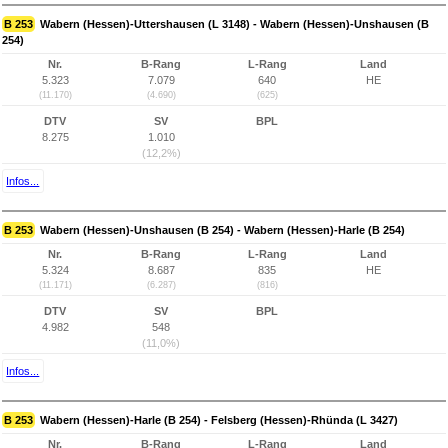
B 253
Wabern (Hessen)-Uttershausen (L 3148) - Wabern (Hessen)-Unshausen (B
254)
Nr.
B-Rang
L-Rang
Land
5.323
7.079
640
HE
(11.170)
(4.690)
(625)
DTV
SV
BPL
8.275
1.010
(12,2%)
Infos...
B 253
Wabern (Hessen)-Unshausen (B 254) - Wabern (Hessen)-Harle (B 254)
Nr.
B-Rang
L-Rang
Land
5.324
8.687
835
HE
(11.171)
(6.287)
(816)
DTV
SV
BPL
4.982
548
(11,0%)
Infos...
B 253
Wabern (Hessen)-Harle (B 254) - Felsberg (Hessen)-Rhünda (L 3427)
Nr.
B-Rang
L-Rang
Land