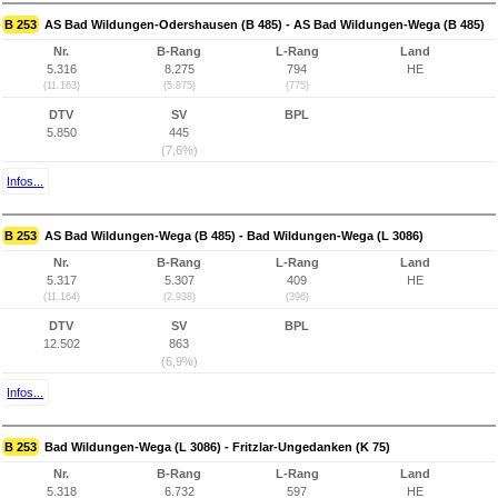
B 253
AS Bad Wildungen-Odershausen (B 485) - AS Bad Wildungen-Wega (B 485)
Nr.
B-Rang
L-Rang
Land
5.316
8.275
794
HE
(11.163)
(5.875)
(775)
DTV
SV
BPL
5.850
445
(7,6%)
Infos...
B 253
AS Bad Wildungen-Wega (B 485) - Bad Wildungen-Wega (L 3086)
Nr.
B-Rang
L-Rang
Land
5.317
5.307
409
HE
(11.164)
(2.938)
(396)
DTV
SV
BPL
12.502
863
(6,9%)
Infos...
B 253
Bad Wildungen-Wega (L 3086) - Fritzlar-Ungedanken (K 75)
Nr.
B-Rang
L-Rang
Land
5.318
6.732
597
HE