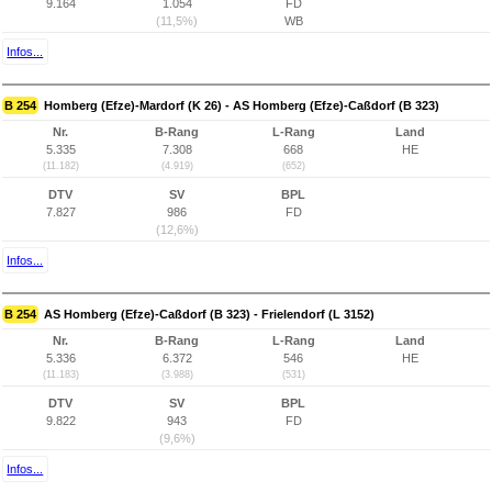
9.164
1.054
FD
(11,5%)
WB
Infos...
B 254
Homberg (Efze)-Mardorf (K 26) - AS Homberg (Efze)-Caßdorf (B 323)
Nr.
B-Rang
L-Rang
Land
5.335
7.308
668
HE
(11.182)
(4.919)
(652)
DTV
SV
BPL
7.827
986
FD
(12,6%)
Infos...
B 254
AS Homberg (Efze)-Caßdorf (B 323) - Frielendorf (L 3152)
Nr.
B-Rang
L-Rang
Land
5.336
6.372
546
HE
(11.183)
(3.988)
(531)
DTV
SV
BPL
9.822
943
FD
(9,6%)
Infos...