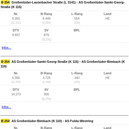
B 254
Großenlüder-Lauterbacher Straße (L 3141) - AS Großenlüder-Sankt-Georg-
Straße (K 115)
Nr.
B-Rang
L-Rang
Land
5.355
6.449
554
HE
(11.202)
(4.065)
(539)
DTV
SV
BPL
9.657
879
(9,1%)
Infos...
B 254
AS Großenlüder-Sankt-Georg-Straße (K 115) - AS Großenlüder-Bimbach (K
110)
Nr.
B-Rang
L-Rang
Land
5.356
4.725
340
HE
(11.203)
(2.368)
(329)
DTV
SV
BPL
14.273
956
(6,7%)
Infos...
B 254
AS Großenlüder-Bimbach (K 110) - AS Fulda-Westring
Nr.
B-Rang
L-Rang
Land