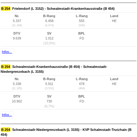
B 254
Frielendorf (L 3152) - Schwalmstadt-Krankenhausstraße (B 454)
Nr.
B-Rang
L-Rang
Land
5.337
6.458
555
HE
(11.184)
(4.074)
(540)
DTV
SV
BPL
9.639
1.012
FD
(10,5%)
Infos...
B 254
Schwalmstadt-Krankenhausstraße (B 454) - Schwalmstadt-
Niedergrenzebach (L 3155)
Nr.
B-Rang
L-Rang
Land
5.338
5.911
478
HE
(11.185)
(3.531)
(464)
DTV
SV
BPL
10.902
730
FD
(6,7%)
Infos...
B 254
Schwalmstadt-Niedergrenzebach (L 3155) - KVP Schalmstadt-Trutzhain (B
454)