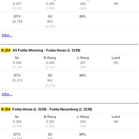
5.357
4.289
295
HE
(11.204)
(1.949)
(284)
DTV
SV
BPL
15.738
803
(5,1%)
Infos...
B 254
AS Fulda-Westring - Fulda-Horas (L 3139)
Nr.
B-Rang
L-Rang
Land
5.358
4.444
307
HE
(11.205)
(2.101)
(296)
DTV
SV
BPL
15.174
941
(6,2%)
Infos...
B 254
Fulda-Horas (L 3139) - Fulda-Neuenberg (L 3139)
Nr.
B-Rang
L-Rang
Land
5.359
4.762
343
HE
(11.206)
(2.405)
(332)
DTV
SV
BPL