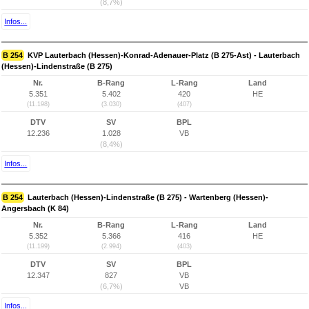
(8,7%)
Infos...
B 254
KVP Lauterbach (Hessen)-Konrad-Adenauer-Platz (B 275-Ast) - Lauterbach
(Hessen)-Lindenstraße (B 275)
Nr.
B-Rang
L-Rang
Land
5.351
5.402
420
HE
(11.198)
(3.030)
(407)
DTV
SV
BPL
12.236
1.028
VB
(8,4%)
Infos...
B 254
Lauterbach (Hessen)-Lindenstraße (B 275) - Wartenberg (Hessen)-
Angersbach (K 84)
Nr.
B-Rang
L-Rang
Land
5.352
5.366
416
HE
(11.199)
(2.994)
(403)
DTV
SV
BPL
12.347
827
VB
(6,7%)
VB
Infos...