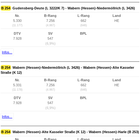
B 254
Gudensberg-Deute (L 3222/K 7) - Wabern (Hessen)-Niedermöllrich (L 3426)
Nr.
B-Rang
L-Rang
Land
5.330
7.256
662
HE
(11.177)
(4.867)
(646)
DTV
SV
BPL
7.928
547
(6,9%)
Infos...
B 254
Wabern (Hessen)-Niedermöllrich (L 3426) - Wabern (Hessen)-Alte Kasseler
Straße (K 12)
Nr.
B-Rang
L-Rang
Land
5.331
7.256
662
HE
(11.178)
(4.867)
(646)
DTV
SV
BPL
7.928
547
(6,9%)
Infos...
B 254
Wabern (Hessen)-Alte Kasseler Straße (K 12) - Wabern (Hessen)-Harle (B 253)
Nr.
B-Rang
L-Rang
Land