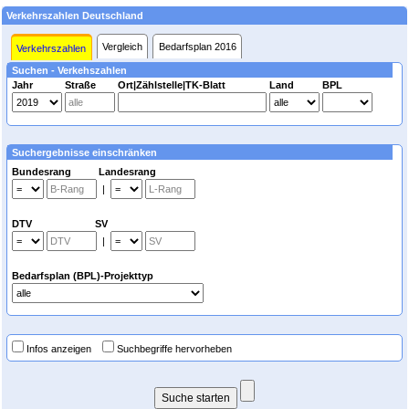
Verkehrszahlen Deutschland
Vergleich
Bedarfsplan 2016
Verkehrszahlen
Suchen - Verkehszahlen
Jahr
Straße
Ort|Zählstelle|TK-Blatt
Land
BPL
Suchergebnisse einschränken
Bundesrang Landesrang
|
DTV SV
|
Bedarfsplan (BPL)-Projekttyp
Infos anzeigen
Suchbegriffe hervorheben