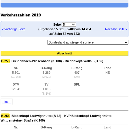
Verkehrszahlen 2019
Seite
< Vorherige Seite
(Ergebnisse
5.301
-
5.400
von
14.284
Nächste Seite >
auf
Seite 54 von 143
)
Abschnitt
B 253
Breidenbach-Wiesenbach (K 108) - Biedenkopf-Wallau (B 62)
Nr.
B-Rang
L-Rang
Land
5.301
5.289
407
HE
(11.148)
(2.921)
(394)
DTV
SV
BPL
12.541
1.016
(8,1%)
Infos...
B 253
Biedenkopf-Ludwigshütte (B 62) - KVP Biedenkopf-Ludwigshütte-
Wittgensteiner Straße (K 109)
Nr.
B-Rang
L-Rang
Land