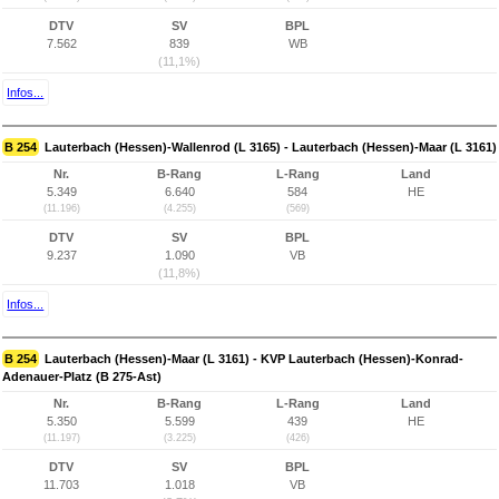
DTV
SV
BPL
7.562
839
WB
(11,1%)
Infos...
B 254
Lauterbach (Hessen)-Wallenrod (L 3165) - Lauterbach (Hessen)-Maar (L 3161)
Nr.
B-Rang
L-Rang
Land
5.349
6.640
584
HE
(11.196)
(4.255)
(569)
DTV
SV
BPL
9.237
1.090
VB
(11,8%)
Infos...
B 254
Lauterbach (Hessen)-Maar (L 3161) - KVP Lauterbach (Hessen)-Konrad-
Adenauer-Platz (B 275-Ast)
Nr.
B-Rang
L-Rang
Land
5.350
5.599
439
HE
(11.197)
(3.225)
(426)
DTV
SV
BPL
11.703
1.018
VB