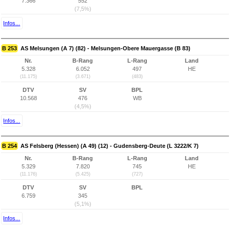
7.366
552
(7,5%)
Infos...
B 253
AS Melsungen (A 7) (82) - Melsungen-Obere Mauergasse (B 83)
Nr.
B-Rang
L-Rang
Land
5.328
6.052
497
HE
(11.175)
(3.671)
(483)
DTV
SV
BPL
10.568
476
WB
(4,5%)
Infos...
B 254
AS Felsberg (Hessen) (A 49) (12) - Gudensberg-Deute (L 3222/K 7)
Nr.
B-Rang
L-Rang
Land
5.329
7.820
745
HE
(11.176)
(5.425)
(727)
DTV
SV
BPL
6.759
345
(5,1%)
Infos...