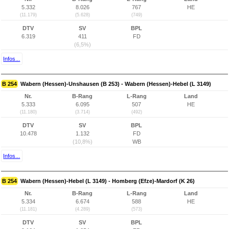
5.332
8.026
767
HE
(11.179)
(5.628)
(749)
DTV
SV
BPL
6.319
411
FD
(6,5%)
Infos...
B 254
Wabern (Hessen)-Unshausen (B 253) - Wabern (Hessen)-Hebel (L 3149)
Nr.
B-Rang
L-Rang
Land
5.333
6.095
507
HE
(11.180)
(3.714)
(492)
DTV
SV
BPL
10.478
1.132
FD
(10,8%)
WB
Infos...
B 254
Wabern (Hessen)-Hebel (L 3149) - Homberg (Efze)-Mardorf (K 26)
Nr.
B-Rang
L-Rang
Land
5.334
6.674
588
HE
(11.181)
(4.289)
(573)
DTV
SV
BPL