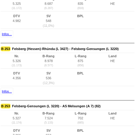
5.325
8.687
835
HE
(11.172)
(6.287)
(816)
DTV
SV
BPL
4.982
548
(11,0%)
Infos...
B 253
Felsberg (Hessen)-Rhünda (L 3427) - Felsberg-Gensungen (L 3220)
Nr.
B-Rang
L-Rang
Land
5.326
8.978
875
HE
(11.173)
(6.577)
(856)
DTV
SV
BPL
4.356
536
(12,3%)
Infos...
B 253
Felsberg-Gensungen (L 3220) - AS Melsungen (A 7) (82)
Nr.
B-Rang
L-Rang
Land
5.327
7.524
702
HE
(11.174)
(5.133)
(685)
DTV
SV
BPL