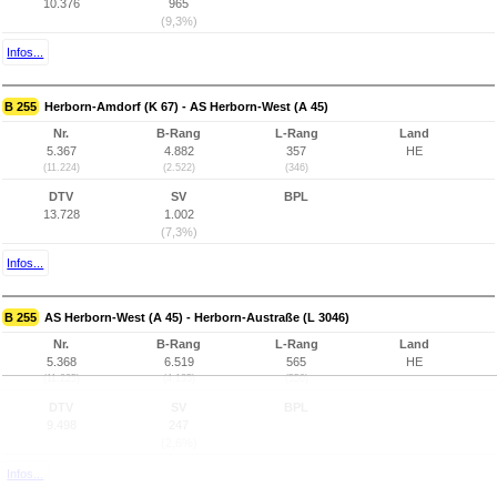
10.376
965
(9,3%)
Infos...
B 255
Herborn-Amdorf (K 67) - AS Herborn-West (A 45)
Nr.
B-Rang
L-Rang
Land
5.367
4.882
357
HE
(11.224)
(2.522)
(346)
DTV
SV
BPL
13.728
1.002
(7,3%)
Infos...
B 255
AS Herborn-West (A 45) - Herborn-Austraße (L 3046)
Nr.
B-Rang
L-Rang
Land
5.368
6.519
565
HE
(11.225)
(4.135)
(550)
DTV
SV
BPL
9.498
247
(2,6%)
Infos...