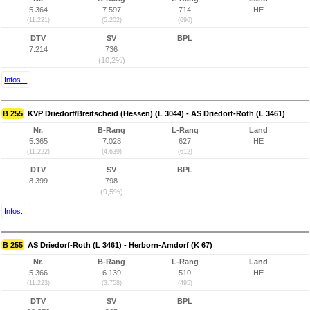
5.364
7.597
714
HE
(11.221)
(5.202)
(696)
DTV
SV
BPL
7.214
736
(10,2%)
Infos...
B 255
KVP Driedorf/Breitscheid (Hessen) (L 3044) - AS Driedorf-Roth (L 3461)
Nr.
B-Rang
L-Rang
Land
5.365
7.028
627
HE
(11.222)
(4.639)
(612)
DTV
SV
BPL
8.399
798
(9,5%)
Infos...
B 255
AS Driedorf-Roth (L 3461) - Herborn-Amdorf (K 67)
Nr.
B-Rang
L-Rang
Land
5.366
6.139
510
HE
(11.223)
(3.758)
(495)
DTV
SV
BPL