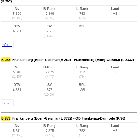
(B 252)
Nr.
B-Rang
L-Rang
Land
5.309
7.896
753
HE
(11.156)
(5.500)
(735)
DTV
SV
BPL
6.581
750
(11,4%)
Infos...
B 253
Frankenberg (Eder)-Geismar (B 252) - Frankenberg (Eder)-Geismar (L 3332)
Nr.
B-Rang
L-Rang
Land
5.310
7.875
752
HE
(11.157)
(5.479)
(734)
DTV
SV
BPL
6.631
676
WB
(10,2%)
Infos...
B 253
Frankenberg (Eder)-Geismar (L 3332) - OD Frankenau-Dainrode (K 96)
Nr.
B-Rang
L-Rang
Land
5.311
7.875
752
HE
(11.158)
(5.479)
(734)