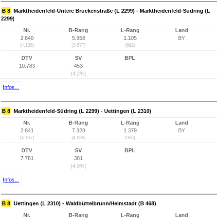
B 8
Marktheidenfeld-Untere Brückenstraße (L 2299) - Marktheidenfeld-Südring (L
2299)
Nr.
B-Rang
L-Rang
Land
2.840
5.958
1.105
BY
(4.136)
(3.577)
(692)
DTV
SV
BPL
10.783
453
(4,2%)
Infos...
B 8
Marktheidenfeld-Südring (L 2299) - Uettingen (L 2310)
Nr.
B-Rang
L-Rang
Land
2.841
7.328
1.379
BY
(4.137)
(4.939)
(966)
DTV
SV
BPL
7.781
381
(4,9%)
Infos...
B 8
Uettingen (L 2310) - Waldbüttelbrunn/Helmstadt (B 468)
Nr.
B-Rang
L-Rang
Land