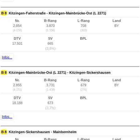
B 8
Kitzingen-Falterstraße - Kitzingen-Mainbrücke-Ost (L 2271)
Nr.
B-Rang
L-Rang
Land
2.854
3.870
708
BY
(4.150)
(1.556)
(303)
DTV
SV
BPL
17.501
665
(3,8%)
Infos...
B 8
Kitzingen-Mainbrücke-Ost (L 2271) - Kitzingen-Sickershausen
Nr.
B-Rang
L-Rang
Land
2.855
3.731
679
BY
(4.151)
(1.438)
(276)
DTV
SV
BPL
18.188
673
(3,7%)
Infos...
B 8
Kitzingen-Sickershausen - Mainbernheim
Nr.
B-Rang
L-Rang
Land