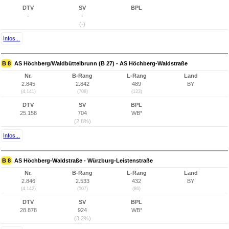
DTV
SV
BPL
-
-
(-)
Infos...
B 8
AS Höchberg/Waldbüttelbrunn (B 27) - AS Höchberg-Waldstraße
Nr.
B-Rang
L-Rang
Land
2.845
2.842
489
BY
(4.141)
(708)
(123)
DTV
SV
BPL
25.158
704
WB*
(2,8%)
Infos...
B 8
AS Höchberg-Waldstraße - Würzburg-Leistenstraße
Nr.
B-Rang
L-Rang
Land
2.846
2.533
432
BY
(4.142)
(507)
(86)
DTV
SV
BPL
28.878
924
WB*
(3,2%)