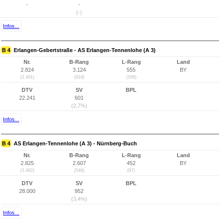
-
-
(-)
Infos...
B 4
Erlangen-Gebertstraße - AS Erlangen-Tennenlohe (A 3)
Nr.
B-Rang
L-Rang
Land
2.824
3.124
555
BY
(3.491)
(919)
(166)
DTV
SV
BPL
22.241
601
(2,7%)
Infos...
B 4
AS Erlangen-Tennenlohe (A 3) - Nürnberg-Buch
Nr.
B-Rang
L-Rang
Land
2.825
2.607
452
BY
(3.492)
(546)
(97)
DTV
SV
BPL
28.000
952
(3,4%)
Infos...