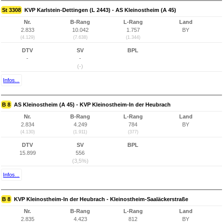
St 3308
KVP Karlstein-Dettingen (L 2443) - AS Kleinostheim (A 45)
Nr.
B-Rang
L-Rang
Land
2.833
10.042
1.757
BY
(4.129)
(7.638)
(1.344)
DTV
SV
BPL
-
-
(-)
Infos...
B 8
AS Kleinostheim (A 45) - KVP Kleinostheim-In der Heubrach
Nr.
B-Rang
L-Rang
Land
2.834
4.249
784
BY
(4.130)
(1.911)
(377)
DTV
SV
BPL
15.899
556
(3,5%)
Infos...
B 8
KVP Kleinostheim-In der Heubrach - Kleinostheim-Saaläckerstraße
Nr.
B-Rang
L-Rang
Land
2.835
4.423
812
BY