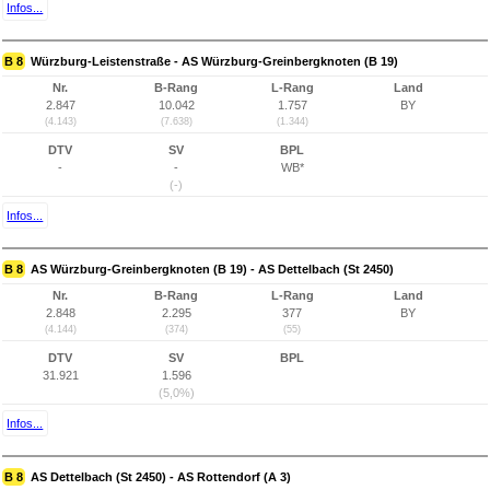
Infos...
B 8
Würzburg-Leistenstraße - AS Würzburg-Greinbergknoten (B 19)
Nr.
B-Rang
L-Rang
Land
2.847
10.042
1.757
BY
(4.143)
(7.638)
(1.344)
DTV
SV
BPL
-
-
WB*
(-)
Infos...
B 8
AS Würzburg-Greinbergknoten (B 19) - AS Dettelbach (St 2450)
Nr.
B-Rang
L-Rang
Land
2.848
2.295
377
BY
(4.144)
(374)
(55)
DTV
SV
BPL
31.921
1.596
(5,0%)
Infos...
B 8
AS Dettelbach (St 2450) - AS Rottendorf (A 3)