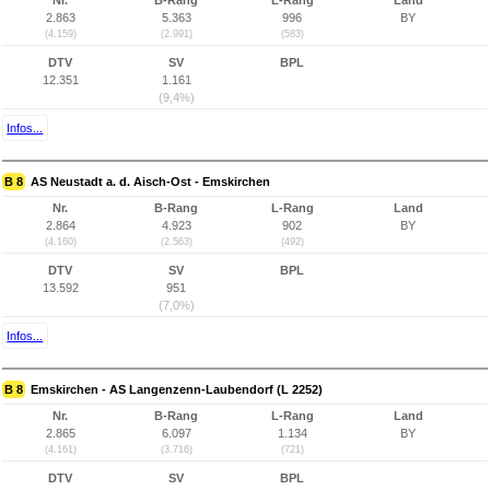
Nr.
B-Rang
L-Rang
Land
2.863
5.363
996
BY
(4.159)
(2.991)
(583)
DTV
SV
BPL
12.351
1.161
(9,4%)
Infos...
B 8
AS Neustadt a. d. Aisch-Ost - Emskirchen
Nr.
B-Rang
L-Rang
Land
2.864
4.923
902
BY
(4.160)
(2.563)
(492)
DTV
SV
BPL
13.592
951
(7,0%)
Infos...
B 8
Emskirchen - AS Langenzenn-Laubendorf (L 2252)
Nr.
B-Rang
L-Rang
Land
2.865
6.097
1.134
BY
(4.161)
(3.716)
(721)
DTV
SV
BPL