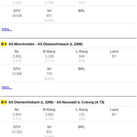
(3.469)
(1.369)
(262)
DTV
SV
BPL
18.635
857
(4,6%)
Infos...
B 4
AS Mönchröden - AS Oberwohlsbach (L 2206)
Nr.
B-Rang
L-Rang
Land
2.803
5.138
949
BY
(3.470)
(2.772)
(536)
DTV
SV
BPL
12.996
728
(5,6%)
Infos...
B 4
AS Oberwohlsbach (L 2206) - AS Neustadt b. Coburg (A 73)
Nr.
B-Rang
L-Rang
Land
2.804
3.900
715
BY
(3.471)
(1.586)
(310)
DTV
SV
BPL
17.322
831
(4,8%)