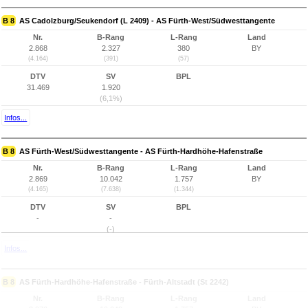
B 8
AS Cadolzburg/Seukendorf (L 2409) - AS Fürth-West/Südwesttangente
Nr.
B-Rang
L-Rang
Land
2.868
2.327
380
BY
(4.164)
(391)
(57)
DTV
SV
BPL
31.469
1.920
(6,1%)
Infos...
B 8
AS Fürth-West/Südwesttangente - AS Fürth-Hardhöhe-Hafenstraße
Nr.
B-Rang
L-Rang
Land
2.869
10.042
1.757
BY
(4.165)
(7.638)
(1.344)
DTV
SV
BPL
-
-
(-)
Infos...
B 8
AS Fürth-Hardhöhe-Hafenstraße - Fürth-Altstadt (St 2242)
Nr.
B-Rang
L-Rang
Land