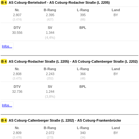
B 4
AS Coburg-Bertelsdorf - AS Coburg-Rodacher Straße (L 2205)
Nr.
B-Rang
L-Rang
Land
2.807
2.395
395
BY
(3.474)
(427)
(66)
DTV
SV
BPL
30.556
1.344
(4,4%)
Infos...
B 4
AS Coburg-Rodacher Straße (L 2205) - AS Coburg-Callenberger Straße (L 2202)
Nr.
B-Rang
L-Rang
Land
2.808
2.243
366
BY
(3.475)
(352)
(48)
DTV
SV
BPL
32.736
1.244
(3,8%)
Infos...
B 4
AS Coburg-Callenberger Straße (L 2202) - AS Coburg-Frankenbrücke
Nr.
B-Rang
L-Rang
Land
2.809
2.072
340
BY
(3.476)
(273)
(34)