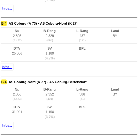
Infos...
B 4
AS Coburg (A 73) - AS Coburg-Nord (K 27)
Nr.
B-Rang
L-Rang
Land
2.805
2.829
487
BY
(3.472)
(696)
(121)
DTV
SV
BPL
25.306
1.189
(4,7%)
Infos...
B 4
AS Coburg-Nord (K 27) - AS Coburg-Bertelsdorf
Nr.
B-Rang
L-Rang
Land
2.806
2.352
386
BY
(3.473)
(404)
(61)
DTV
SV
BPL
31.091
1.150
(3,7%)
Infos...