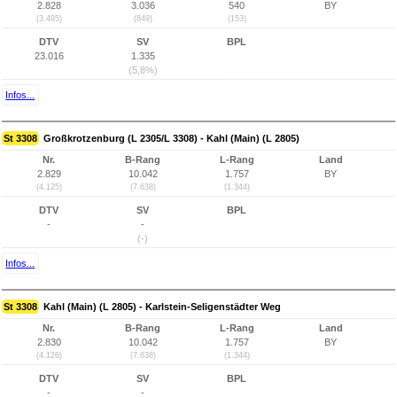
2.828
3.036
540
BY
(3.495)
(849)
(153)
DTV
SV
BPL
23.016
1.335
(5,8%)
Infos...
St 3308
Großkrotzenburg (L 2305/L 3308) - Kahl (Main) (L 2805)
Nr.
B-Rang
L-Rang
Land
2.829
10.042
1.757
BY
(4.125)
(7.638)
(1.344)
DTV
SV
BPL
-
-
(-)
Infos...
St 3308
Kahl (Main) (L 2805) - Karlstein-Seligenstädter Weg
Nr.
B-Rang
L-Rang
Land
2.830
10.042
1.757
BY
(4.126)
(7.638)
(1.344)
DTV
SV
BPL
-
-