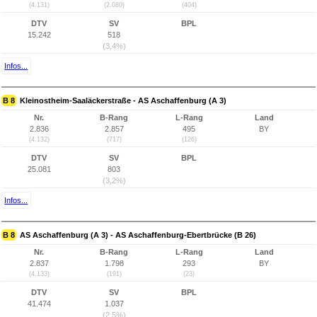
(4.131)
(2.080)
(404)
DTV
SV
BPL
15.242
518
(3,4%)
Infos...
B 8
Kleinostheim-Saaläckerstraße - AS Aschaffenburg (A 3)
Nr.
B-Rang
L-Rang
Land
2.836
2.857
495
BY
(4.132)
(717)
(126)
DTV
SV
BPL
25.081
803
(3,2%)
Infos...
B 8
AS Aschaffenburg (A 3) - AS Aschaffenburg-Ebertbrücke (B 26)
Nr.
B-Rang
L-Rang
Land
2.837
1.798
293
BY
(4.133)
(191)
(23)
DTV
SV
BPL
41.474
1.037
(2,5%)