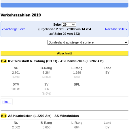
Verkehrszahlen 2019
Seite
< Vorherige Seite
(Ergebnisse
2.801
-
2.900
von
14.284
Nächste Seite >
auf
Seite 29 von 143
)
Abschnitt
B 4
KVP Neustadt b. Coburg (CO 11) - AS Haarbrücken (L 2202 Ast)
Nr.
B-Rang
L-Rang
Land
2.801
6.264
1.166
BY
(3.468)
(3.882)
(753)
DTV
SV
BPL
10.081
696
(6,9%)
Infos...
B 4
AS Haarbrücken (L 2202 Ast) - AS Mönchröden
Nr.
B-Rang
L-Rang
Land
2.802
3.656
664
BY