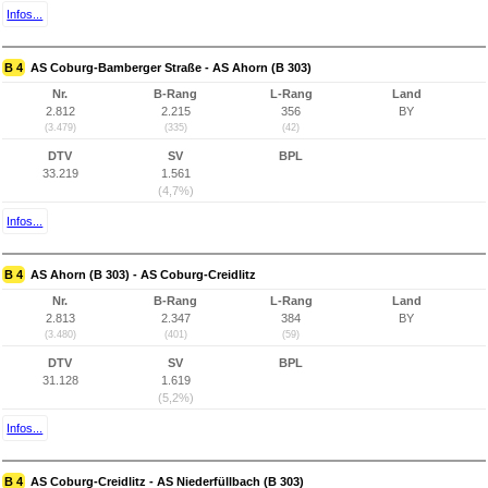
Infos...
B 4
AS Coburg-Bamberger Straße - AS Ahorn (B 303)
Nr.
B-Rang
L-Rang
Land
2.812
2.215
356
BY
(3.479)
(335)
(42)
DTV
SV
BPL
33.219
1.561
(4,7%)
Infos...
B 4
AS Ahorn (B 303) - AS Coburg-Creidlitz
Nr.
B-Rang
L-Rang
Land
2.813
2.347
384
BY
(3.480)
(401)
(59)
DTV
SV
BPL
31.128
1.619
(5,2%)
Infos...
B 4
AS Coburg-Creidlitz - AS Niederfüllbach (B 303)