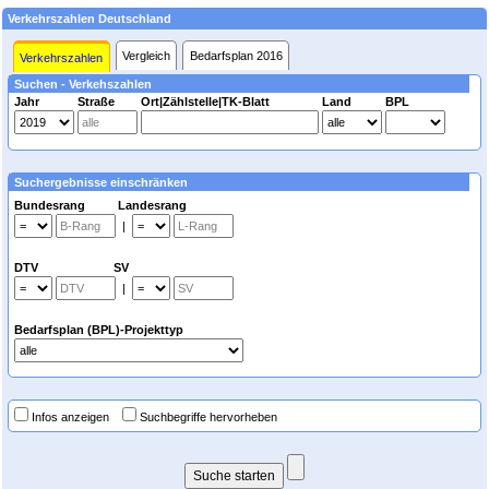
Verkehrszahlen Deutschland
Vergleich
Bedarfsplan 2016
Verkehrszahlen
Suchen - Verkehszahlen
Jahr
Straße
Ort|Zählstelle|TK-Blatt
Land
BPL
Suchergebnisse einschränken
Bundesrang Landesrang
|
DTV SV
|
Bedarfsplan (BPL)-Projekttyp
Infos anzeigen
Suchbegriffe hervorheben