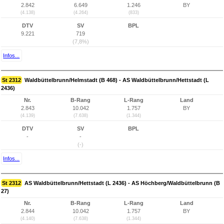
2.842
6.649
1.246
BY
(4.138)
(4.264)
(833)
DTV
SV
BPL
9.221
719
(7,8%)
Infos...
St 2312
Waldbüttelbrunn/Helmstadt (B 468) - AS Waldbüttelbrunn/Hettstadt (L
2436)
Nr.
B-Rang
L-Rang
Land
2.843
10.042
1.757
BY
(4.139)
(7.638)
(1.344)
DTV
SV
BPL
-
-
(-)
Infos...
St 2312
AS Waldbüttelbrunn/Hettstadt (L 2436) - AS Höchberg/Waldbüttelbrunn (B
27)
Nr.
B-Rang
L-Rang
Land
2.844
10.042
1.757
BY
(4.140)
(7.638)
(1.344)