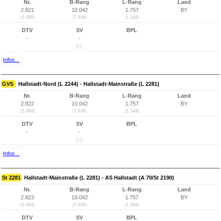
Nr.
B-Rang
L-Rang
Land
2.821
10.042
1.757
BY
(3.488)
(7.638)
(1.344)
DTV
SV
BPL
-
-
(-)
Infos...
GVS
Hallstadt-Nord (L 2244) - Hallstadt-Mainstraße (L 2281)
Nr.
B-Rang
L-Rang
Land
2.822
10.042
1.757
BY
(3.489)
(7.638)
(1.344)
DTV
SV
BPL
-
-
(-)
Infos...
St 2281
Hallstadt-Mainstraße (L 2281) - AS Hallstadt (A 70/St 2190)
Nr.
B-Rang
L-Rang
Land
2.823
10.042
1.757
BY
(3.490)
(7.638)
(1.344)
DTV
SV
BPL