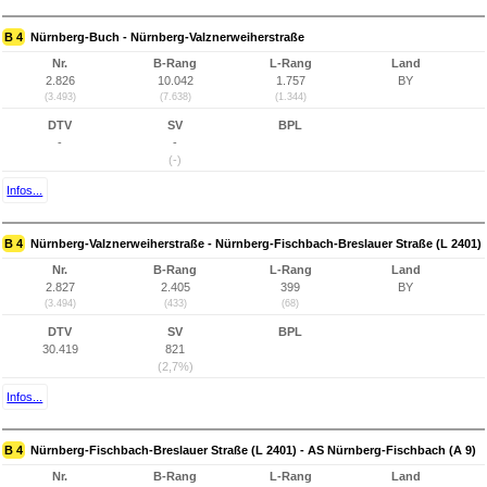
B 4
Nürnberg-Buch - Nürnberg-Valznerweiherstraße
Nr.
B-Rang
L-Rang
Land
2.826
10.042
1.757
BY
(3.493)
(7.638)
(1.344)
DTV
SV
BPL
-
-
(-)
Infos...
B 4
Nürnberg-Valznerweiherstraße - Nürnberg-Fischbach-Breslauer Straße (L 2401)
Nr.
B-Rang
L-Rang
Land
2.827
2.405
399
BY
(3.494)
(433)
(68)
DTV
SV
BPL
30.419
821
(2,7%)
Infos...
B 4
Nürnberg-Fischbach-Breslauer Straße (L 2401) - AS Nürnberg-Fischbach (A 9)
Nr.
B-Rang
L-Rang
Land