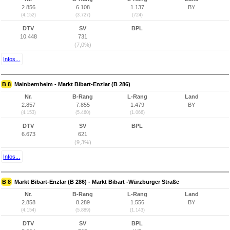
2.856
6.108
1.137
BY
(4.152)
(3.727)
(724)
DTV
SV
BPL
10.448
731
(7,0%)
Infos...
B 8
Mainbernheim - Markt Bibart-Enzlar (B 286)
Nr.
B-Rang
L-Rang
Land
2.857
7.855
1.479
BY
(4.153)
(5.460)
(1.066)
DTV
SV
BPL
6.673
621
(9,3%)
Infos...
B 8
Markt Bibart-Enzlar (B 286) - Markt Bibart -Würzburger Straße
Nr.
B-Rang
L-Rang
Land
2.858
8.289
1.556
BY
(4.154)
(5.889)
(1.143)
DTV
SV
BPL