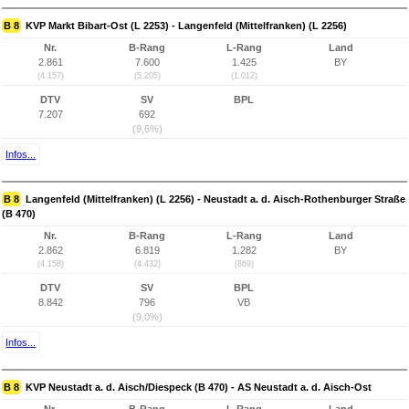
B 8
KVP Markt Bibart-Ost (L 2253) - Langenfeld (Mittelfranken) (L 2256)
Nr.
B-Rang
L-Rang
Land
2.861
7.600
1.425
BY
(4.157)
(5.205)
(1.012)
DTV
SV
BPL
7.207
692
(9,6%)
Infos...
B 8
Langenfeld (Mittelfranken) (L 2256) - Neustadt a. d. Aisch-Rothenburger Straße
(B 470)
Nr.
B-Rang
L-Rang
Land
2.862
6.819
1.282
BY
(4.158)
(4.432)
(869)
DTV
SV
BPL
8.842
796
VB
(9,0%)
Infos...
B 8
KVP Neustadt a. d. Aisch/Diespeck (B 470) - AS Neustadt a. d. Aisch-Ost