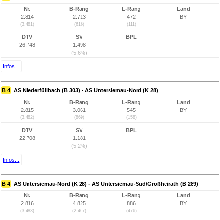
Nr.
B-Rang
L-Rang
Land
2.814
2.713
472
BY
(3.481)
(616)
(111)
DTV
SV
BPL
26.748
1.498
(5,6%)
Infos...
B 4
AS Niederfüllbach (B 303) - AS Untersiemau-Nord (K 28)
Nr.
B-Rang
L-Rang
Land
2.815
3.061
545
BY
(3.482)
(869)
(158)
DTV
SV
BPL
22.708
1.181
(5,2%)
Infos...
B 4
AS Untersiemau-Nord (K 28) - AS Untersiemau-Süd/Großheirath (B 289)
Nr.
B-Rang
L-Rang
Land
2.816
4.825
886
BY
(3.483)
(2.467)
(476)