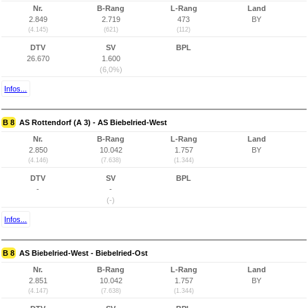
Nr.
B-Rang
L-Rang
Land
2.849
2.719
473
BY
(4.145)
(621)
(112)
DTV
SV
BPL
26.670
1.600
(6,0%)
Infos...
B 8
AS Rottendorf (A 3) - AS Biebelried-West
Nr.
B-Rang
L-Rang
Land
2.850
10.042
1.757
BY
(4.146)
(7.638)
(1.344)
DTV
SV
BPL
-
-
(-)
Infos...
B 8
AS Biebelried-West - Biebelried-Ost
Nr.
B-Rang
L-Rang
Land
2.851
10.042
1.757
BY
(4.147)
(7.638)
(1.344)