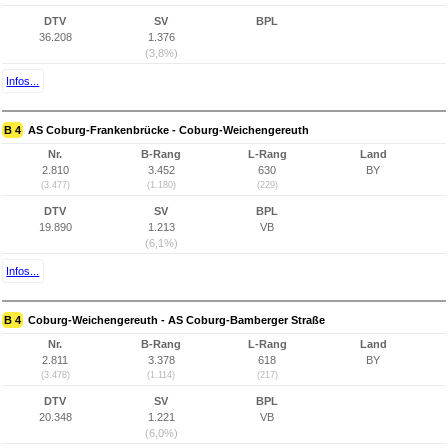
DTV
SV
BPL
36.208
1.376
(3,8%)
Infos...
B 4
AS Coburg-Frankenbrücke - Coburg-Weichengereuth
Nr.
B-Rang
L-Rang
Land
2.810
3.452
630
BY
(3.477)
(1.180)
(229)
DTV
SV
BPL
19.890
1.213
VB
(6,1%)
Infos...
B 4
Coburg-Weichengereuth - AS Coburg-Bamberger Straße
Nr.
B-Rang
L-Rang
Land
2.811
3.378
618
BY
(3.478)
(1.114)
(217)
DTV
SV
BPL
20.348
1.221
VB
(6,0%)