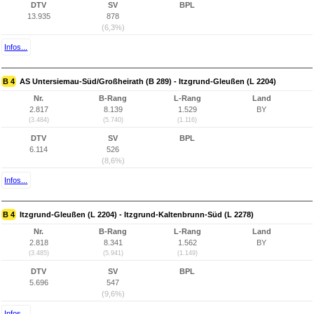
DTV
SV
BPL
13.935
878
(6,3%)
Infos...
B 4
AS Untersiemau-Süd/Großheirath (B 289) - Itzgrund-Gleußen (L 2204)
Nr.
B-Rang
L-Rang
Land
2.817
8.139
1.529
BY
(3.484)
(5.740)
(1.116)
DTV
SV
BPL
6.114
526
(8,6%)
Infos...
B 4
Itzgrund-Gleußen (L 2204) - Itzgrund-Kaltenbrunn-Süd (L 2278)
Nr.
B-Rang
L-Rang
Land
2.818
8.341
1.562
BY
(3.485)
(5.941)
(1.149)
DTV
SV
BPL
5.696
547
(9,6%)
Infos...