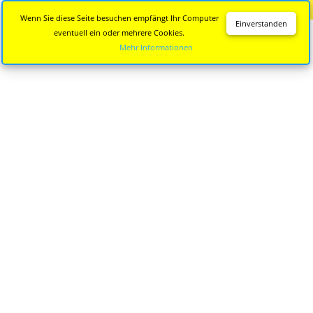
Diese Seite wird nicht mehr aktualisiert.
Zur neuen Seite
Wenn Sie diese Seite besuchen empfängt Ihr Computer
Einverstanden
eventuell ein oder mehrere Cookies.
Mehr Informationen