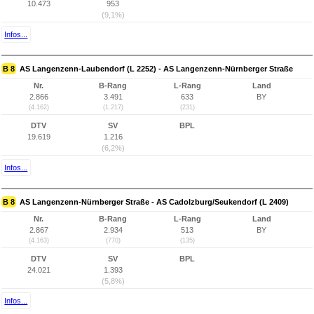
10.473
953
(9,1%)
Infos...
B 8
AS Langenzenn-Laubendorf (L 2252) - AS Langenzenn-Nürnberger Straße
Nr.
B-Rang
L-Rang
Land
2.866
3.491
633
BY
(4.162)
(1.217)
(231)
DTV
SV
BPL
19.619
1.216
(6,2%)
Infos...
B 8
AS Langenzenn-Nürnberger Straße - AS Cadolzburg/Seukendorf (L 2409)
Nr.
B-Rang
L-Rang
Land
2.867
2.934
513
BY
(4.163)
(770)
(135)
DTV
SV
BPL
24.021
1.393
(5,8%)
Infos...