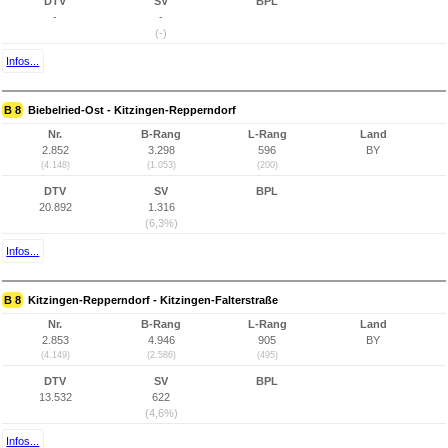
DTV
SV
BPL
-
-
(-)
Infos...
B 8
Biebelried-Ost - Kitzingen-Repperndorf
Nr.
B-Rang
L-Rang
Land
2.852
3.298
596
BY
(4.148)
(1.053)
(200)
DTV
SV
BPL
20.892
1.316
(6,3%)
Infos...
B 8
Kitzingen-Repperndorf - Kitzingen-Falterstraße
Nr.
B-Rang
L-Rang
Land
2.853
4.946
905
BY
(4.149)
(2.586)
(495)
DTV
SV
BPL
13.532
622
(4,6%)
Infos...