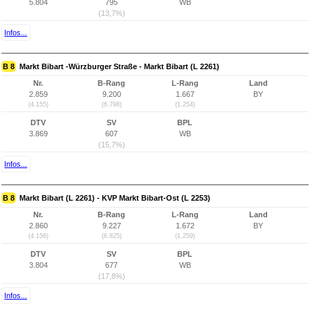
5.804
795
WB
(13,7%)
Infos...
B 8
Markt Bibart -Würzburger Straße - Markt Bibart (L 2261)
Nr.
B-Rang
L-Rang
Land
2.859
9.200
1.667
BY
(4.155)
(6.798)
(1.254)
DTV
SV
BPL
3.869
607
WB
(15,7%)
Infos...
B 8
Markt Bibart (L 2261) - KVP Markt Bibart-Ost (L 2253)
Nr.
B-Rang
L-Rang
Land
2.860
9.227
1.672
BY
(4.156)
(6.825)
(1.259)
DTV
SV
BPL
3.804
677
WB
(17,8%)
Infos...