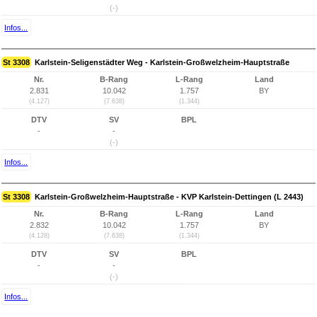
(-)
Infos...
St 3308
Karlstein-Seligenstädter Weg - Karlstein-Großwelzheim-Hauptstraße
Nr.
B-Rang
L-Rang
Land
2.831
10.042
1.757
BY
(4.127)
(7.638)
(1.344)
DTV
SV
BPL
-
-
(-)
Infos...
St 3308
Karlstein-Großwelzheim-Hauptstraße - KVP Karlstein-Dettingen (L 2443)
Nr.
B-Rang
L-Rang
Land
2.832
10.042
1.757
BY
(4.128)
(7.638)
(1.344)
DTV
SV
BPL
-
-
(-)
Infos...