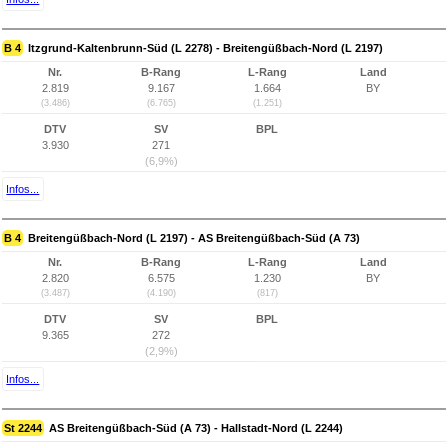
B 4
Itzgrund-Kaltenbrunn-Süd (L 2278) - Breitengüßbach-Nord (L 2197)
Nr.
B-Rang
L-Rang
Land
2.819
9.167
1.664
BY
(3.486)
(6.765)
(1.251)
DTV
SV
BPL
3.930
271
(6,9%)
Infos...
B 4
Breitengüßbach-Nord (L 2197) - AS Breitengüßbach-Süd (A 73)
Nr.
B-Rang
L-Rang
Land
2.820
6.575
1.230
BY
(3.487)
(4.190)
(817)
DTV
SV
BPL
9.365
272
(2,9%)
Infos...
St 2244
AS Breitengüßbach-Süd (A 73) - Hallstadt-Nord (L 2244)