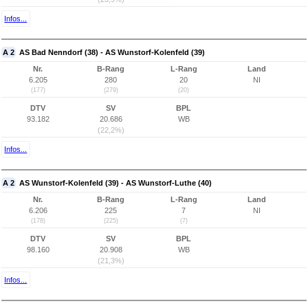
Infos...
A 2
AS Bad Nenndorf (38) - AS Wunstorf-Kolenfeld (39)
Nr.
B-Rang
L-Rang
Land
6.205
280
20
NI
(177)
(279)
(20)
DTV
SV
BPL
93.182
20.686
WB
(22,2%)
Infos...
A 2
AS Wunstorf-Kolenfeld (39) - AS Wunstorf-Luthe (40)
Nr.
B-Rang
L-Rang
Land
6.206
225
7
NI
(178)
(225)
(7)
DTV
SV
BPL
98.160
20.908
WB
(21,3%)
Infos...