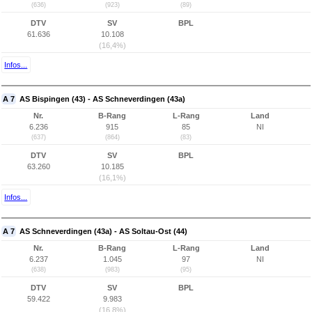
(636)
(923)
(89)
DTV
SV
BPL
61.636
10.108
(16,4%)
Infos...
A 7
AS Bispingen (43) - AS Schneverdingen (43a)
Nr.
B-Rang
L-Rang
Land
6.236
915
85
NI
(637)
(864)
(83)
DTV
SV
BPL
63.260
10.185
(16,1%)
Infos...
A 7
AS Schneverdingen (43a) - AS Soltau-Ost (44)
Nr.
B-Rang
L-Rang
Land
6.237
1.045
97
NI
(638)
(983)
(95)
DTV
SV
BPL
59.422
9.983
(16,8%)