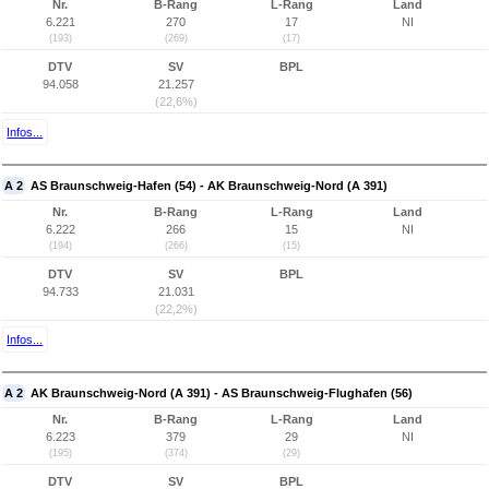
Nr.
B-Rang
L-Rang
Land
6.221
270
17
NI
(193)
(269)
(17)
DTV
SV
BPL
94.058
21.257
(22,6%)
Infos...
A 2
AS Braunschweig-Hafen (54) - AK Braunschweig-Nord (A 391)
Nr.
B-Rang
L-Rang
Land
6.222
266
15
NI
(194)
(266)
(15)
DTV
SV
BPL
94.733
21.031
(22,2%)
Infos...
A 2
AK Braunschweig-Nord (A 391) - AS Braunschweig-Flughafen (56)
Nr.
B-Rang
L-Rang
Land
6.223
379
29
NI
(195)
(374)
(29)
DTV
SV
BPL