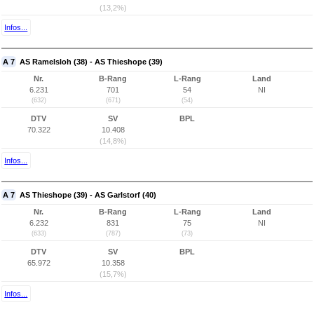
(13,2%)
Infos...
A 7
AS Ramelsloh (38) - AS Thieshope (39)
Nr.
B-Rang
L-Rang
Land
6.231
701
54
NI
(632)
(671)
(54)
DTV
SV
BPL
70.322
10.408
(14,8%)
Infos...
A 7
AS Thieshope (39) - AS Garlstorf (40)
Nr.
B-Rang
L-Rang
Land
6.232
831
75
NI
(633)
(787)
(73)
DTV
SV
BPL
65.972
10.358
(15,7%)
Infos...