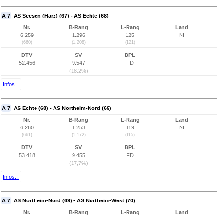
A 7
AS Seesen (Harz) (67) - AS Echte (68)
Nr.
B-Rang
L-Rang
Land
6.259
1.296
125
NI
(660)
(1.208)
(121)
DTV
SV
BPL
52.456
9.547
FD
(18,2%)
Infos...
A 7
AS Echte (68) - AS Northeim-Nord (69)
Nr.
B-Rang
L-Rang
Land
6.260
1.253
119
NI
(661)
(1.172)
(115)
DTV
SV
BPL
53.418
9.455
FD
(17,7%)
Infos...
A 7
AS Northeim-Nord (69) - AS Northeim-West (70)
Nr.
B-Rang
L-Rang
Land