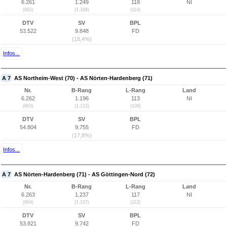
6.261
1.249
118
NI
(662)
(1.168)
(114)
DTV
SV
BPL
53.522
9.848
FD
(18,4%)
Infos...
A 7
AS Northeim-West (70) - AS Nörten-Hardenberg (71)
Nr.
B-Rang
L-Rang
Land
6.262
1.196
113
NI
(663)
(1.122)
(109)
DTV
SV
BPL
54.804
9.755
FD
(17,8%)
Infos...
A 7
AS Nörten-Hardenberg (71) - AS Göttingen-Nord (72)
Nr.
B-Rang
L-Rang
Land
6.263
1.237
117
NI
(664)
(1.157)
(113)
DTV
SV
BPL
53.821
9.742
FD