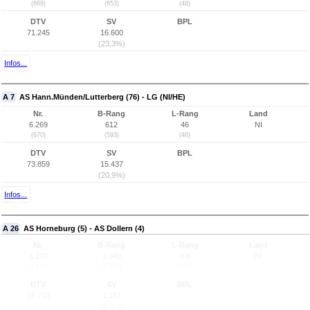
(669)
(653)
(48)
DTV
SV
BPL
71.245
16.600
(23,3%)
Infos...
A 7
AS Hann.Münden/Lutterberg (76) - LG (NI/HE)
Nr.
B-Rang
L-Rang
Land
6.269
612
46
NI
(670)
(593)
(46)
DTV
SV
BPL
73.859
15.437
(20,9%)
Infos...
A 26
AS Horneburg (5) - AS Dollern (4)
Nr.
B-Rang
L-Rang
Land
6.270
4.040
406
NI
(1.191)
(2.385)
(264)
DTV
SV
BPL
16.710
1.387
(8,3%)