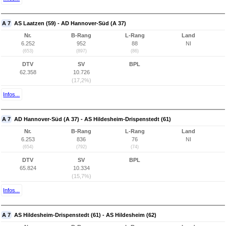
A 7
AS Laatzen (59) - AD Hannover-Süd (A 37)
Nr.
B-Rang
L-Rang
Land
6.252
952
88
NI
(653)
(897)
(86)
DTV
SV
BPL
62.358
10.726
(17,2%)
Infos...
A 7
AD Hannover-Süd (A 37) - AS Hildesheim-Drispenstedt (61)
Nr.
B-Rang
L-Rang
Land
6.253
836
76
NI
(654)
(792)
(74)
DTV
SV
BPL
65.824
10.334
(15,7%)
Infos...
A 7
AS Hildesheim-Drispenstedt (61) - AS Hildesheim (62)