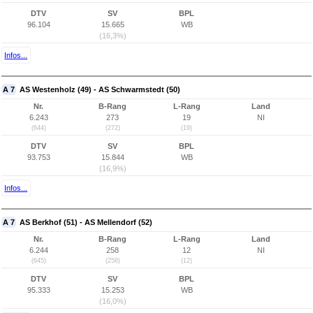
DTV
SV
BPL
96.104
15.665
WB
(16,3%)
Infos...
A 7
AS Westenholz (49) - AS Schwarmstedt (50)
Nr.
B-Rang
L-Rang
Land
6.243
273
19
NI
(644)
(272)
(19)
DTV
SV
BPL
93.753
15.844
WB
(16,9%)
Infos...
A 7
AS Berkhof (51) - AS Mellendorf (52)
Nr.
B-Rang
L-Rang
Land
6.244
258
12
NI
(645)
(258)
(12)
DTV
SV
BPL
95.333
15.253
WB
(16,0%)