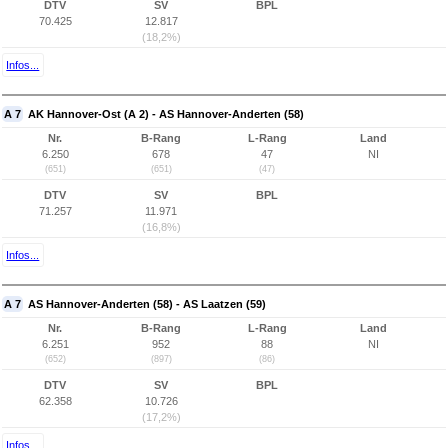
DTV
SV
BPL
70.425
12.817
(18,2%)
Infos...
A 7
AK Hannover-Ost (A 2) - AS Hannover-Anderten (58)
Nr.
B-Rang
L-Rang
Land
6.250
678
47
NI
(651)
(651)
(47)
DTV
SV
BPL
71.257
11.971
(16,8%)
Infos...
A 7
AS Hannover-Anderten (58) - AS Laatzen (59)
Nr.
B-Rang
L-Rang
Land
6.251
952
88
NI
(652)
(897)
(86)
DTV
SV
BPL
62.358
10.726
(17,2%)
Infos...