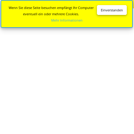
Diese Seite wird nicht mehr aktualisiert.
Zur neuen Seite
Wenn Sie diese Seite besuchen empfängt Ihr Computer
Einverstanden
eventuell ein oder mehrere Cookies.
Mehr Informationen