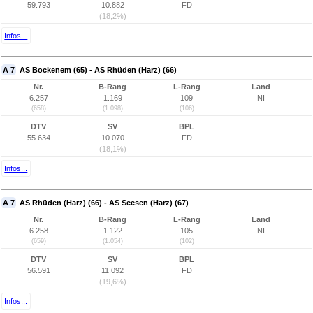
59.793
10.882
FD
(18,2%)
Infos...
A 7
AS Bockenem (65) - AS Rhüden (Harz) (66)
Nr.
B-Rang
L-Rang
Land
6.257
1.169
109
NI
(658)
(1.098)
(106)
DTV
SV
BPL
55.634
10.070
FD
(18,1%)
Infos...
A 7
AS Rhüden (Harz) (66) - AS Seesen (Harz) (67)
Nr.
B-Rang
L-Rang
Land
6.258
1.122
105
NI
(659)
(1.054)
(102)
DTV
SV
BPL
56.591
11.092
FD
(19,6%)
Infos...