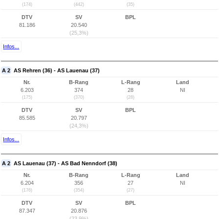
(174)
(442)
(35)
DTV
SV
BPL
81.186
20.540
(25,3%)
Infos...
A 2
AS Rehren (36) - AS Lauenau (37)
Nr.
B-Rang
L-Rang
Land
6.203
374
28
NI
(175)
(370)
(28)
DTV
SV
BPL
85.585
20.797
(24,3%)
Infos...
A 2
AS Lauenau (37) - AS Bad Nenndorf (38)
Nr.
B-Rang
L-Rang
Land
6.204
356
27
NI
(176)
(354)
(27)
DTV
SV
BPL
87.347
20.876
(23,9%)