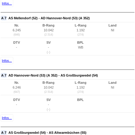
Infos...
A 7
AS Mellendorf (52) - AD Hannover-Nord (53) (A 352)
Nr.
B-Rang
L-Rang
Land
6.245
10.042
1.192
NI
(646)
(2.514)
(274)
DTV
SV
BPL
-
-
WB
(-)
Infos...
A 7
AD Hannover-Nord (53) (A 352) - AS Großburgwedel (54)
Nr.
B-Rang
L-Rang
Land
6.246
10.042
1.192
NI
(647)
(2.514)
(274)
DTV
SV
BPL
-
-
(-)
Infos...
A 7
AS Großburgwedel (54) - AS Altwarmbüchen (55)