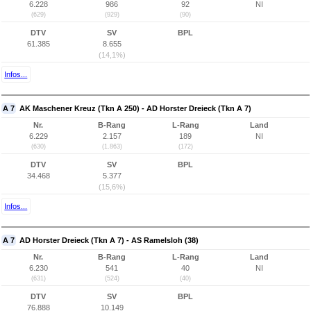
6.228
986
92
NI
(629)
(929)
(90)
DTV
SV
BPL
61.385
8.655
(14,1%)
Infos...
A 7
AK Maschener Kreuz (Tkn A 250) - AD Horster Dreieck (Tkn A 7)
Nr.
B-Rang
L-Rang
Land
6.229
2.157
189
NI
(630)
(1.863)
(172)
DTV
SV
BPL
34.468
5.377
(15,6%)
Infos...
A 7
AD Horster Dreieck (Tkn A 7) - AS Ramelsloh (38)
Nr.
B-Rang
L-Rang
Land
6.230
541
40
NI
(631)
(524)
(40)
DTV
SV
BPL
76.888
10.149