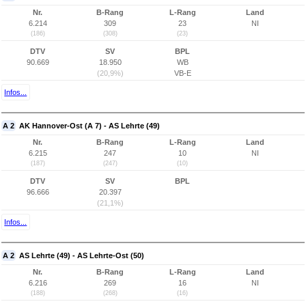
Nr.
B-Rang
L-Rang
Land
6.214
309
23
NI
(186)
(308)
(23)
DTV
SV
BPL
90.669
18.950
WB
(20,9%)
VB-E
Infos...
A 2
AK Hannover-Ost (A 7) - AS Lehrte (49)
Nr.
B-Rang
L-Rang
Land
6.215
247
10
NI
(187)
(247)
(10)
DTV
SV
BPL
96.666
20.397
(21,1%)
Infos...
A 2
AS Lehrte (49) - AS Lehrte-Ost (50)
Nr.
B-Rang
L-Rang
Land
6.216
269
16
NI
(188)
(268)
(16)