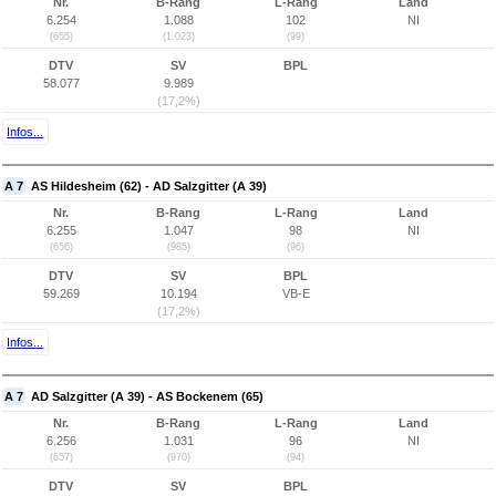
Nr.
B-Rang
L-Rang
Land
6.254
1.088
102
NI
(655)
(1.023)
(99)
DTV
SV
BPL
58.077
9.989
(17,2%)
Infos...
A 7
AS Hildesheim (62) - AD Salzgitter (A 39)
Nr.
B-Rang
L-Rang
Land
6.255
1.047
98
NI
(656)
(985)
(96)
DTV
SV
BPL
59.269
10.194
VB-E
(17,2%)
Infos...
A 7
AD Salzgitter (A 39) - AS Bockenem (65)
Nr.
B-Rang
L-Rang
Land
6.256
1.031
96
NI
(657)
(970)
(94)
DTV
SV
BPL