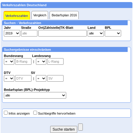
Verkehrszahlen Deutschland
Vergleich
Bedarfsplan 2016
Verkehrszahlen
Suchen - Verkehszahlen
Jahr
Straße
Ort|Zählstelle|TK-Blatt
Land
BPL
Suchergebnisse einschränken
Bundesrang Landesrang
|
DTV SV
|
Bedarfsplan (BPL)-Projekttyp
Infos anzeigen
Suchbegriffe hervorheben