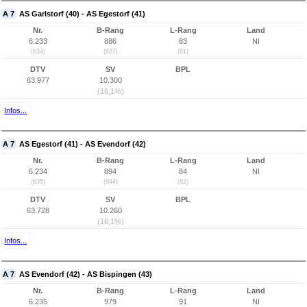
A 7
AS Garlstorf (40) - AS Egestorf (41)
Nr.
B-Rang
L-Rang
Land
6.233
886
83
NI
(634)
(837)
(81)
DTV
SV
BPL
63.977
10.300
(16,1%)
Infos...
A 7
AS Egestorf (41) - AS Evendorf (42)
Nr.
B-Rang
L-Rang
Land
6.234
894
84
NI
(635)
(844)
(82)
DTV
SV
BPL
63.728
10.260
(16,1%)
Infos...
A 7
AS Evendorf (42) - AS Bispingen (43)
Nr.
B-Rang
L-Rang
Land
6.235
979
91
NI