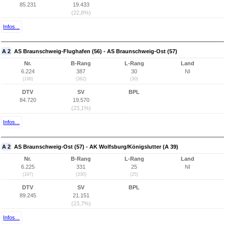
85.231
19.433
(22,8%)
Infos...
A 2
AS Braunschweig-Flughafen (56) - AS Braunschweig-Ost (57)
Nr.
B-Rang
L-Rang
Land
6.224
387
30
NI
(196)
(382)
(30)
DTV
SV
BPL
84.720
19.570
(23,1%)
Infos...
A 2
AS Braunschweig-Ost (57) - AK Wolfsburg/Königslutter (A 39)
Nr.
B-Rang
L-Rang
Land
6.225
331
25
NI
(197)
(330)
(25)
DTV
SV
BPL
89.245
21.151
(23,7%)
Infos...