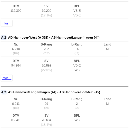
DTV
SV
BPL
112.399
19.220
VB-E
(17,1%)
VB-E
Infos...
A 2
AD Hannover-West (A 352) - AS Hannover/Langenhagen (44)
Nr.
B-Rang
L-Rang
Land
6.210
262
14
NI
(182)
(262)
(14)
DTV
SV
BPL
94.964
20.892
VB-E
(22,0%)
WB
Infos...
A 2
AS Hannover/Langenhagen (44) - AS Hannover-Bothfeld (45)
Nr.
B-Rang
L-Rang
Land
6.211
99
2
NI
(183)
(99)
(2)
DTV
SV
BPL
112.415
20.684
WB
(18,4%)