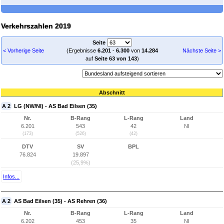
Verkehrszahlen 2019
Seite
< Vorherige Seite
(Ergebnisse
6.201
-
6.300
von
14.284
Nächste Seite >
auf
Seite 63 von 143
)
Abschnitt
A 2
LG (NW/NI) - AS Bad Eilsen (35)
Nr.
B-Rang
L-Rang
Land
6.201
543
42
NI
(173)
(526)
(42)
DTV
SV
BPL
76.824
19.897
(25,9%)
Infos...
A 2
AS Bad Eilsen (35) - AS Rehren (36)
Nr.
B-Rang
L-Rang
Land
6.202
453
35
NI