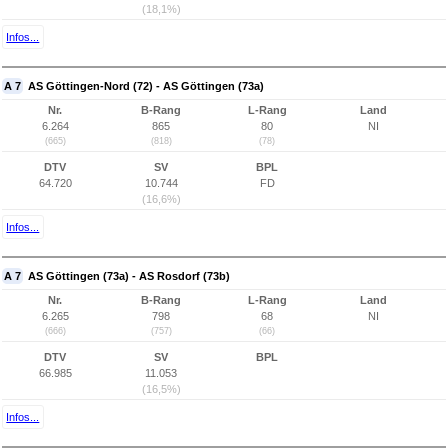
(18,1%)
Infos...
A 7
AS Göttingen-Nord (72) - AS Göttingen (73a)
Nr.
B-Rang
L-Rang
Land
6.264
865
80
NI
(665)
(818)
(78)
DTV
SV
BPL
64.720
10.744
FD
(16,6%)
Infos...
A 7
AS Göttingen (73a) - AS Rosdorf (73b)
Nr.
B-Rang
L-Rang
Land
6.265
798
68
NI
(666)
(757)
(66)
DTV
SV
BPL
66.985
11.053
(16,5%)
Infos...