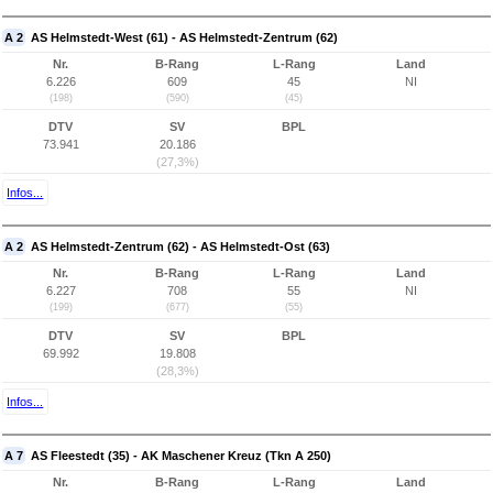
A 2
AS Helmstedt-West (61) - AS Helmstedt-Zentrum (62)
Nr.
B-Rang
L-Rang
Land
6.226
609
45
NI
(198)
(590)
(45)
DTV
SV
BPL
73.941
20.186
(27,3%)
Infos...
A 2
AS Helmstedt-Zentrum (62) - AS Helmstedt-Ost (63)
Nr.
B-Rang
L-Rang
Land
6.227
708
55
NI
(199)
(677)
(55)
DTV
SV
BPL
69.992
19.808
(28,3%)
Infos...
A 7
AS Fleestedt (35) - AK Maschener Kreuz (Tkn A 250)
Nr.
B-Rang
L-Rang
Land