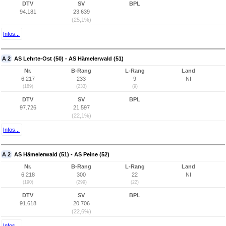
DTV
SV
BPL
94.181
23.639
(25,1%)
Infos...
A 2
AS Lehrte-Ost (50) - AS Hämelerwald (51)
Nr.
B-Rang
L-Rang
Land
6.217
233
9
NI
(189)
(233)
(9)
DTV
SV
BPL
97.726
21.597
(22,1%)
Infos...
A 2
AS Hämelerwald (51) - AS Peine (52)
Nr.
B-Rang
L-Rang
Land
6.218
300
22
NI
(190)
(299)
(22)
DTV
SV
BPL
91.618
20.706
(22,6%)
Infos...