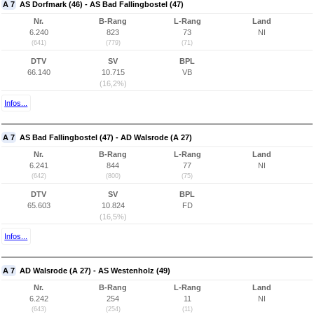
A 7
AS Dorfmark (46) - AS Bad Fallingbostel (47)
Nr.
B-Rang
L-Rang
Land
6.240
823
73
NI
(641)
(779)
(71)
DTV
SV
BPL
66.140
10.715
VB
(16,2%)
Infos...
A 7
AS Bad Fallingbostel (47) - AD Walsrode (A 27)
Nr.
B-Rang
L-Rang
Land
6.241
844
77
NI
(642)
(800)
(75)
DTV
SV
BPL
65.603
10.824
FD
(16,5%)
Infos...
A 7
AD Walsrode (A 27) - AS Westenholz (49)
Nr.
B-Rang
L-Rang
Land
6.242
254
11
NI
(643)
(254)
(11)