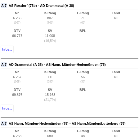
A 7
AS Rosdorf (73b) - AD Drammetal (A 38)
Nr.
B-Rang
L-Rang
Land
6.266
807
71
NI
(667)
(766)
(69)
DTV
SV
BPL
66.717
11.008
(16,5%)
Infos...
A 7
AD Drammetal (A 38) - AS Hann. Münden-Hedemünden (75)
Nr.
B-Rang
L-Rang
Land
6.267
711
56
NI
(668)
(680)
(56)
DTV
SV
BPL
69.876
15.163
(21,7%)
Infos...
A 7
AS Hann. Münden-Hedemünden (75) - AS Hann.Münden/Lutterberg (76)
Nr.
B-Rang
L-Rang
Land
6.268
680
48
NI