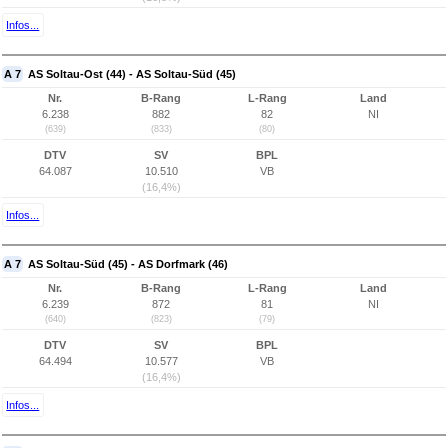
Infos...
A 7
AS Soltau-Ost (44) - AS Soltau-Süd (45)
Nr.
B-Rang
L-Rang
Land
6.238
882
82
NI
(639)
(833)
(80)
DTV
SV
BPL
64.087
10.510
VB
(16,4%)
Infos...
A 7
AS Soltau-Süd (45) - AS Dorfmark (46)
Nr.
B-Rang
L-Rang
Land
6.239
872
81
NI
(640)
(823)
(79)
DTV
SV
BPL
64.494
10.577
VB
(16,4%)
Infos...