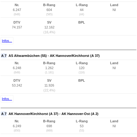
Nr.
B-Rang
L-Rang
Land
6.247
604
44
NI
(648)
(585)
(44)
DTV
SV
BPL
74.157
12.162
(16,4%)
Infos...
A 7
AS Altwarmbüchen (55) - AK Hannover/Kirchhorst (A 37)
Nr.
B-Rang
L-Rang
Land
6.248
1.262
120
NI
(649)
(1.181)
(116)
DTV
SV
BPL
53.242
11.926
(22,4%)
Infos...
A 7
AK Hannover/Kirchhorst (A 37) - AK Hannover-Ost (A 2)
Nr.
B-Rang
L-Rang
Land
6.249
698
53
NI
(650)
(669)
(53)