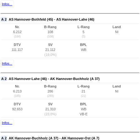
Infos...
A 2
AS Hannover-Bothfeld (45) - AS Hannover-Lahe (46)
Nr.
B-Rang
L-Rang
Land
6.212
108
5
NI
(184)
(108)
(5)
DTV
SV
BPL
111.117
21.112
WB
(19,0%)
Infos...
A 2
AS Hannover-Lahe (46) - AK Hannover-Buchholz (A 37)
Nr.
B-Rang
L-Rang
Land
6.213
286
21
NI
(185)
(285)
(21)
DTV
SV
BPL
92.653
21.310
WB
(23,0%)
VB-E
Infos...
A 2
AK Hannover-Buchholz (A 37) - AK Hannover-Ost (A 7)