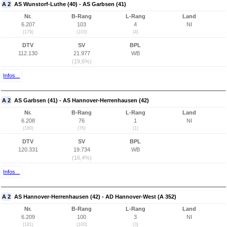
A 2
AS Wunstorf-Luthe (40) - AS Garbsen (41)
Nr.
B-Rang
L-Rang
Land
6.207
103
4
NI
(179)
(103)
(4)
DTV
SV
BPL
112.130
21.977
WB
(19,6%)
Infos...
A 2
AS Garbsen (41) - AS Hannover-Herrenhausen (42)
Nr.
B-Rang
L-Rang
Land
6.208
76
1
NI
(180)
(76)
(1)
DTV
SV
BPL
120.331
19.734
WB
(16,4%)
Infos...
A 2
AS Hannover-Herrenhausen (42) - AD Hannover-West (A 352)
Nr.
B-Rang
L-Rang
Land
6.209
100
3
NI
(181)
(100)
(3)