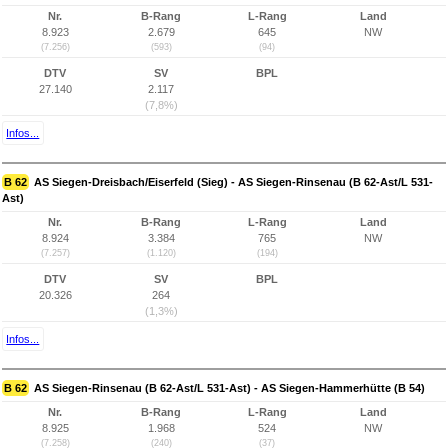
Nr.
B-Rang
L-Rang
Land
8.923
2.679
645
NW
(7.256)
(593)
(94)
DTV
SV
BPL
27.140
2.117
(7,8%)
Infos...
B 62
AS Siegen-Dreisbach/Eiserfeld (Sieg) - AS Siegen-Rinsenau (B 62-Ast/L 531-
Ast)
Nr.
B-Rang
L-Rang
Land
8.924
3.384
765
NW
(7.257)
(1.120)
(194)
DTV
SV
BPL
20.326
264
(1,3%)
Infos...
B 62
AS Siegen-Rinsenau (B 62-Ast/L 531-Ast) - AS Siegen-Hammerhütte (B 54)
Nr.
B-Rang
L-Rang
Land
8.925
1.968
524
NW
(7.258)
(240)
(37)