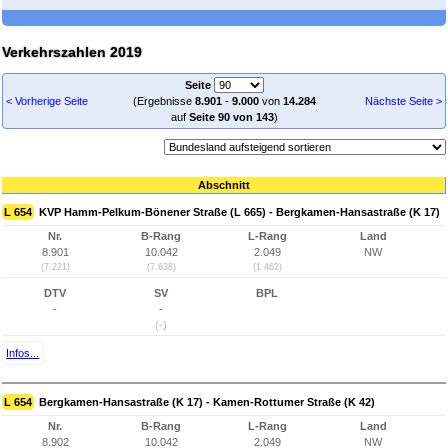
Verkehrszahlen 2019
Seite
< Vorherige Seite
(Ergebnisse
8.901
-
9.000
von
14.284
Nächste Seite >
auf
Seite 90 von 143
)
Abschnitt
L 654
KVP Hamm-Pelkum-Bönener Straße (L 665) - Bergkamen-Hansastraße (K 17)
Nr.
B-Rang
L-Rang
Land
8.901
10.042
2.049
NW
(7.221)
(7.638)
(1.462)
DTV
SV
BPL
-
-
(-)
Infos...
L 654
Bergkamen-Hansastraße (K 17) - Kamen-Rottumer Straße (K 42)
Nr.
B-Rang
L-Rang
Land
8.902
10.042
2.049
NW