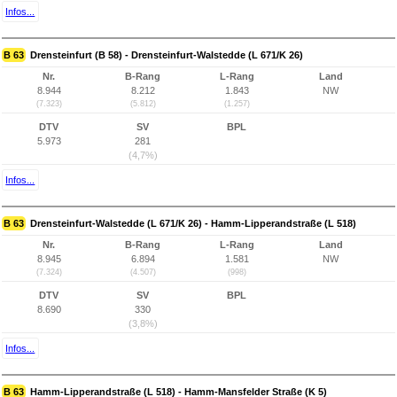
Infos...
B 63
Drensteinfurt (B 58) - Drensteinfurt-Walstedde (L 671/K 26)
Nr.
B-Rang
L-Rang
Land
8.944
8.212
1.843
NW
(7.323)
(5.812)
(1.257)
DTV
SV
BPL
5.973
281
(4,7%)
Infos...
B 63
Drensteinfurt-Walstedde (L 671/K 26) - Hamm-Lipperandstraße (L 518)
Nr.
B-Rang
L-Rang
Land
8.945
6.894
1.581
NW
(7.324)
(4.507)
(998)
DTV
SV
BPL
8.690
330
(3,8%)
Infos...
B 63
Hamm-Lipperandstraße (L 518) - Hamm-Mansfelder Straße (K 5)