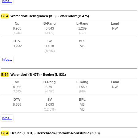
Infos...
B 64
Warendorf-Hellegraben (K 3) - Warendorf (B 475)
Nr.
B-Rang
L-Rang
Land
8.965
5.543
1.289
NW
(7.344)
(3.170)
(707)
DTV
SV
BPL
11.832
1.018
VB
(8,6%)
Infos...
B 64
Warendorf (B 475) - Beelen (L 831)
Nr.
B-Rang
L-Rang
Land
8.966
6.791
1.559
NW
(7.345)
(4.404)
(976)
DTV
SV
BPL
8.888
1.093
VB
(12,3%)
VB
Infos...
B 64
Beelen (L 831) - Herzebrock-Clarholz-Nordstraße (K 13)