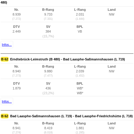
480)
Nr.
B-Rang
L-Rang
Land
8.939
9.733
2.031
NW
(7.272)
(7.331)
(1.444)
DTV
SV
BPL
2.449
384
VB
(15,7%)
Infos...
B 62
Erndtebrück-Leimstruth (B 480) - Bad Laasphe-Saßmannshausen (L 719)
Nr.
B-Rang
L-Rang
Land
8.940
9.880
2.039
NW
(7.273)
(7.477)
(1.452)
DTV
SV
BPL
1.879
436
WB*
(23,2%)
WB*
Infos...
B 62
Bad Laasphe-Saßmannshausen (L 719) - Bad Laasphe-Friedrichshütte (L 718)
Nr.
B-Rang
L-Rang
Land
8.941
8.419
1.881
NW
(7.274)
(6.019)
(1.295)