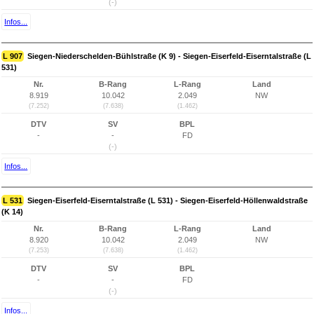
(-)
Infos...
L 907
Siegen-Niederschelden-Bühlstraße (K 9) - Siegen-Eiserfeld-Eiserntalstraße (L
531)
Nr.
B-Rang
L-Rang
Land
8.919
10.042
2.049
NW
(7.252)
(7.638)
(1.462)
DTV
SV
BPL
-
-
FD
(-)
Infos...
L 531
Siegen-Eiserfeld-Eiserntalstraße (L 531) - Siegen-Eiserfeld-Höllenwaldstraße
(K 14)
Nr.
B-Rang
L-Rang
Land
8.920
10.042
2.049
NW
(7.253)
(7.638)
(1.462)
DTV
SV
BPL
-
-
FD
(-)
Infos...