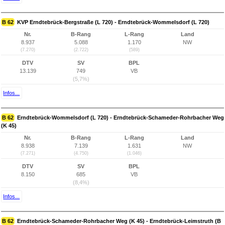
B 62
KVP Erndtebrück-Bergstraße (L 720) - Erndtebrück-Wommelsdorf (L 720)
Nr.
B-Rang
L-Rang
Land
8.937
5.088
1.170
NW
(7.270)
(2.722)
(589)
DTV
SV
BPL
13.139
749
VB
(5,7%)
Infos...
B 62
Erndtebrück-Wommelsdorf (L 720) - Erndtebrück-Schameder-Rohrbacher Weg
(K 45)
Nr.
B-Rang
L-Rang
Land
8.938
7.139
1.631
NW
(7.271)
(4.750)
(1.046)
DTV
SV
BPL
8.150
685
VB
(8,4%)
Infos...
B 62
Erndtebrück-Schameder-Rohrbacher Weg (K 45) - Erndtebrück-Leimstruth (B