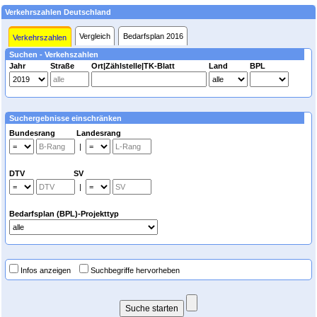
Verkehrszahlen Deutschland
Vergleich
Bedarfsplan 2016
Verkehrszahlen
Suchen - Verkehszahlen
Jahr
Straße
Ort|Zählstelle|TK-Blatt
Land
BPL
Suchergebnisse einschränken
Bundesrang Landesrang
|
DTV SV
|
Bedarfsplan (BPL)-Projekttyp
Infos anzeigen
Suchbegriffe hervorheben