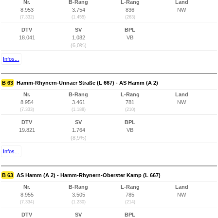
Nr.
B-Rang
L-Rang
Land
8.953
3.754
836
NW
(7.332)
(1.455)
(263)
DTV
SV
BPL
18.041
1.082
VB
(6,0%)
Infos...
B 63
Hamm-Rhynern-Unnaer Straße (L 667) - AS Hamm (A 2)
Nr.
B-Rang
L-Rang
Land
8.954
3.461
781
NW
(7.333)
(1.188)
(210)
DTV
SV
BPL
19.821
1.764
VB
(8,9%)
Infos...
B 63
AS Hamm (A 2) - Hamm-Rhynern-Oberster Kamp (L 667)
Nr.
B-Rang
L-Rang
Land
8.955
3.505
785
NW
(7.334)
(1.230)
(214)
DTV
SV
BPL