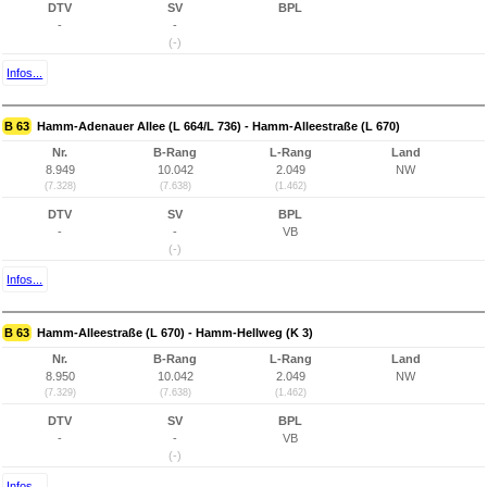
DTV
SV
BPL
-
-
(-)
Infos...
B 63
Hamm-Adenauer Allee (L 664/L 736) - Hamm-Alleestraße (L 670)
Nr.
B-Rang
L-Rang
Land
8.949
10.042
2.049
NW
(7.328)
(7.638)
(1.462)
DTV
SV
BPL
-
-
VB
(-)
Infos...
B 63
Hamm-Alleestraße (L 670) - Hamm-Hellweg (K 3)
Nr.
B-Rang
L-Rang
Land
8.950
10.042
2.049
NW
(7.329)
(7.638)
(1.462)
DTV
SV
BPL
-
-
VB
(-)
Infos...