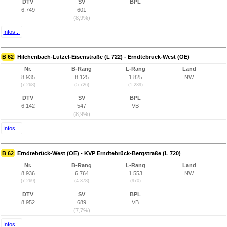
DTV
SV
BPL
6.749
601
(8,9%)
Infos...
B 62
Hilchenbach-Lützel-Eisenstraße (L 722) - Erndtebrück-West (OE)
Nr.
B-Rang
L-Rang
Land
8.935
8.125
1.825
NW
(7.268)
(5.726)
(1.239)
DTV
SV
BPL
6.142
547
VB
(8,9%)
Infos...
B 62
Erndtebrück-West (OE) - KVP Erndtebrück-Bergstraße (L 720)
Nr.
B-Rang
L-Rang
Land
8.936
6.764
1.553
NW
(7.269)
(4.378)
(970)
DTV
SV
BPL
8.952
689
VB
(7,7%)
Infos...