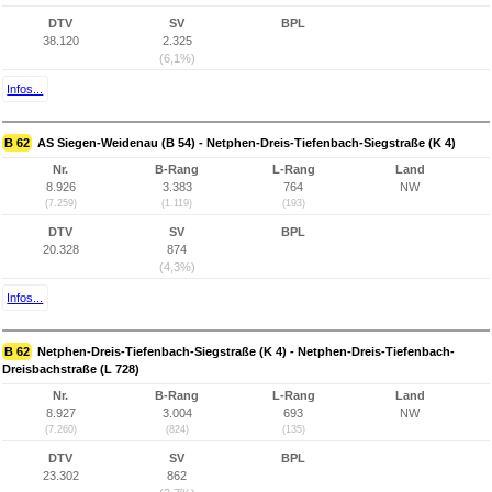
DTV
SV
BPL
38.120
2.325
(6,1%)
Infos...
B 62
AS Siegen-Weidenau (B 54) - Netphen-Dreis-Tiefenbach-Siegstraße (K 4)
Nr.
B-Rang
L-Rang
Land
8.926
3.383
764
NW
(7.259)
(1.119)
(193)
DTV
SV
BPL
20.328
874
(4,3%)
Infos...
B 62
Netphen-Dreis-Tiefenbach-Siegstraße (K 4) - Netphen-Dreis-Tiefenbach-
Dreisbachstraße (L 728)
Nr.
B-Rang
L-Rang
Land
8.927
3.004
693
NW
(7.260)
(824)
(135)
DTV
SV
BPL
23.302
862