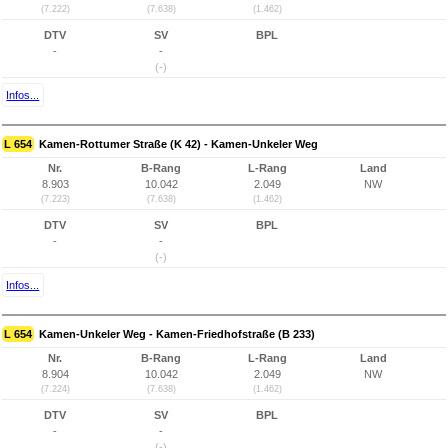
(7.222)
(7.638)
(1.462)
DTV
SV
BPL
-
-
(-)
Infos...
L 654
Kamen-Rottumer Straße (K 42) - Kamen-Unkeler Weg
Nr.
B-Rang
L-Rang
Land
8.903
10.042
2.049
NW
(7.223)
(7.638)
(1.462)
DTV
SV
BPL
-
-
(-)
Infos...
L 654
Kamen-Unkeler Weg - Kamen-Friedhofstraße (B 233)
Nr.
B-Rang
L-Rang
Land
8.904
10.042
2.049
NW
(7.224)
(7.638)
(1.462)
DTV
SV
BPL
-
-
(-)