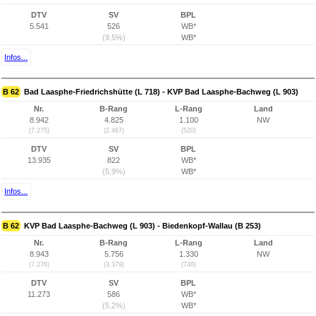
DTV
SV
BPL
5.541
526
WB*
(9,5%)
WB*
Infos...
B 62
Bad Laasphe-Friedrichshütte (L 718) - KVP Bad Laasphe-Bachweg (L 903)
Nr.
B-Rang
L-Rang
Land
8.942
4.825
1.100
NW
(7.275)
(2.467)
(520)
DTV
SV
BPL
13.935
822
WB*
(5,9%)
WB*
Infos...
B 62
KVP Bad Laasphe-Bachweg (L 903) - Biedenkopf-Wallau (B 253)
Nr.
B-Rang
L-Rang
Land
8.943
5.756
1.330
NW
(7.276)
(3.379)
(748)
DTV
SV
BPL
11.273
586
WB*
(5,2%)
WB*