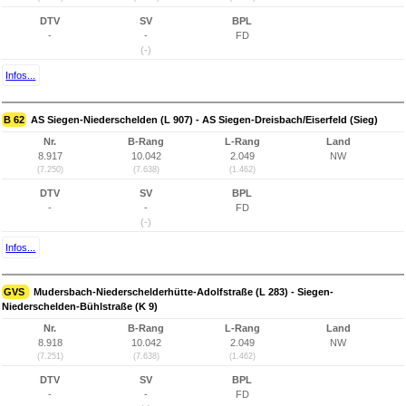
DTV
SV
BPL
-
-
FD
(-)
Infos...
B 62
AS Siegen-Niederschelden (L 907) - AS Siegen-Dreisbach/Eiserfeld (Sieg)
Nr.
B-Rang
L-Rang
Land
8.917
10.042
2.049
NW
(7.250)
(7.638)
(1.462)
DTV
SV
BPL
-
-
FD
(-)
Infos...
GVS
Mudersbach-Niederschelderhütte-Adolfstraße (L 283) - Siegen-
Niederschelden-Bühlstraße (K 9)
Nr.
B-Rang
L-Rang
Land
8.918
10.042
2.049
NW
(7.251)
(7.638)
(1.462)
DTV
SV
BPL
-
-
FD