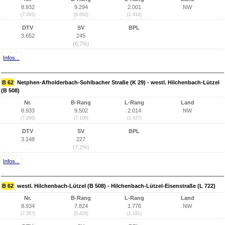
8.932
9.294
2.001
NW
(7.265)
(6.892)
(1.414)
DTV
SV
BPL
3.652
245
(6,7%)
Infos...
B 62
Netphen-Afholderbach-Sohlbacher Straße (K 29) - westl. Hilchenbach-Lützel
(B 508)
Nr.
B-Rang
L-Rang
Land
8.933
9.502
2.014
NW
(7.266)
(7.100)
(1.427)
DTV
SV
BPL
3.148
227
(7,2%)
Infos...
B 62
westl. Hilchenbach-Lützel (B 508) - Hilchenbach-Lützel-Eisenstraße (L 722)
Nr.
B-Rang
L-Rang
Land
8.934
7.824
1.776
NW
(7.267)
(5.429)
(1.191)