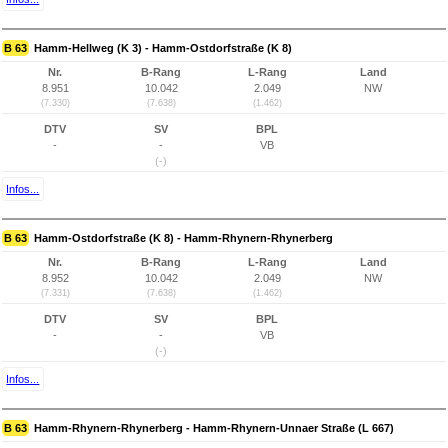
B 63
Hamm-Hellweg (K 3) - Hamm-Ostdorfstraße (K 8)
Nr.
B-Rang
L-Rang
Land
8.951
10.042
2.049
NW
(7.330)
(7.638)
(1.462)
DTV
SV
BPL
-
-
VB
(-)
Infos...
B 63
Hamm-Ostdorfstraße (K 8) - Hamm-Rhynern-Rhynerberg
Nr.
B-Rang
L-Rang
Land
8.952
10.042
2.049
NW
(7.331)
(7.638)
(1.462)
DTV
SV
BPL
-
-
VB
(-)
Infos...
B 63
Hamm-Rhynern-Rhynerberg - Hamm-Rhynern-Unnaer Straße (L 667)