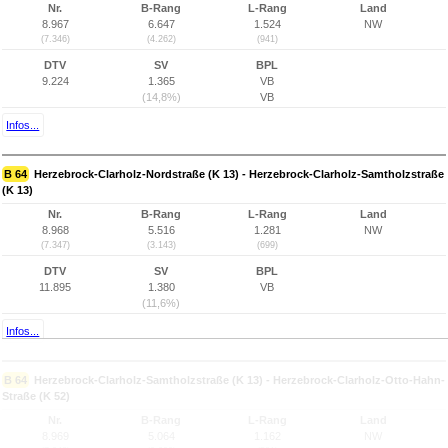
Nr.
B-Rang
L-Rang
Land
8.967
6.647
1.524
NW
(7.346)
(4.262)
(941)
DTV
SV
BPL
9.224
1.365
VB
(14,8%)
VB
Infos...
B 64
Herzebrock-Clarholz-Nordstraße (K 13) - Herzebrock-Clarholz-Samtholzstraße
(K 13)
Nr.
B-Rang
L-Rang
Land
8.968
5.516
1.281
NW
(7.347)
(3.143)
(699)
DTV
SV
BPL
11.895
1.380
VB
(11,6%)
Infos...
B 64
Herzebrock-Clarholz-Samtholzstraße (K 13) - Herzebrock-Clarholz-Otto-Hahn-
Straße (K 52)
Nr.
B-Rang
L-Rang
Land
8.969
5.064
1.162
NW