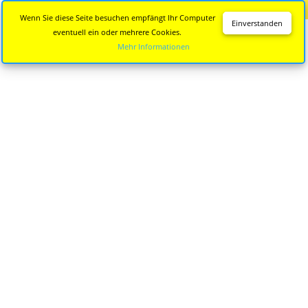
Diese Seite wird nicht mehr aktualisiert.
Zur neuen Seite
Wenn Sie diese Seite besuchen empfängt Ihr Computer
Einverstanden
eventuell ein oder mehrere Cookies.
Mehr Informationen