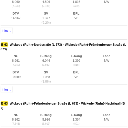
8.960
4.506
1.016
NW
(7.339)
(2.159)
(439)
DTV
SV
BPL
14.967
1.377
VB
(9,2%)
Infos...
B 63
Wickede (Ruhr)-Nordstraße (L 673) - Wickede (Ruhr)-Fröndenberger Straße (L
673)
Nr.
B-Rang
L-Rang
Land
8.961
6.044
1.399
NW
(7.340)
(3.663)
(816)
DTV
SV
BPL
10.589
1.038
VB
(9,8%)
Infos...
B 63
Wickede (Ruhr)-Fröndenberger Straße (L 673) - Wickede (Ruhr)-Nachtigall (B
7)
Nr.
B-Rang
L-Rang
Land
8.962
5.996
1.384
NW
(7.341)
(3.615)
(801)