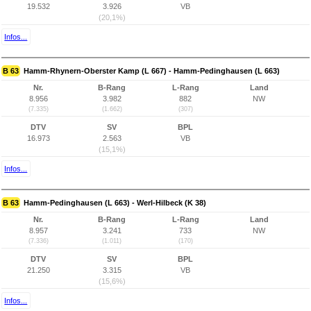
19.532
3.926
VB
(20,1%)
Infos...
B 63
Hamm-Rhynern-Oberster Kamp (L 667) - Hamm-Pedinghausen (L 663)
Nr.
B-Rang
L-Rang
Land
8.956
3.982
882
NW
(7.335)
(1.662)
(307)
DTV
SV
BPL
16.973
2.563
VB
(15,1%)
Infos...
B 63
Hamm-Pedinghausen (L 663) - Werl-Hilbeck (K 38)
Nr.
B-Rang
L-Rang
Land
8.957
3.241
733
NW
(7.336)
(1.011)
(170)
DTV
SV
BPL
21.250
3.315
VB
(15,6%)
Infos...