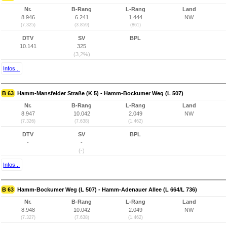
Nr.
B-Rang
L-Rang
Land
8.946
6.241
1.444
NW
(7.325)
(3.859)
(861)
DTV
SV
BPL
10.141
325
(3,2%)
Infos...
B 63
Hamm-Mansfelder Straße (K 5) - Hamm-Bockumer Weg (L 507)
Nr.
B-Rang
L-Rang
Land
8.947
10.042
2.049
NW
(7.326)
(7.638)
(1.462)
DTV
SV
BPL
-
-
(-)
Infos...
B 63
Hamm-Bockumer Weg (L 507) - Hamm-Adenauer Allee (L 664/L 736)
Nr.
B-Rang
L-Rang
Land
8.948
10.042
2.049
NW
(7.327)
(7.638)
(1.462)