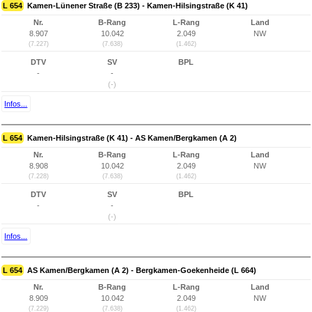
L 654
Kamen-Lünener Straße (B 233) - Kamen-Hilsingstraße (K 41)
Nr.
B-Rang
L-Rang
Land
8.907
10.042
2.049
NW
(7.227)
(7.638)
(1.462)
DTV
SV
BPL
-
-
(-)
Infos...
L 654
Kamen-Hilsingstraße (K 41) - AS Kamen/Bergkamen (A 2)
Nr.
B-Rang
L-Rang
Land
8.908
10.042
2.049
NW
(7.228)
(7.638)
(1.462)
DTV
SV
BPL
-
-
(-)
Infos...
L 654
AS Kamen/Bergkamen (A 2) - Bergkamen-Goekenheide (L 664)
Nr.
B-Rang
L-Rang
Land
8.909
10.042
2.049
NW
(7.229)
(7.638)
(1.462)