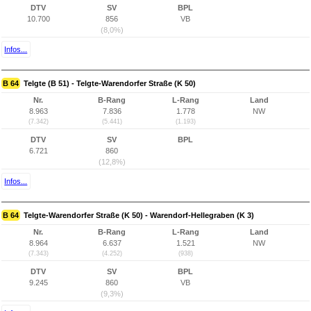
DTV
SV
BPL
10.700
856
VB
(8,0%)
Infos...
B 64
Telgte (B 51) - Telgte-Warendorfer Straße (K 50)
Nr.
B-Rang
L-Rang
Land
8.963
7.836
1.778
NW
(7.342)
(5.441)
(1.193)
DTV
SV
BPL
6.721
860
(12,8%)
Infos...
B 64
Telgte-Warendorfer Straße (K 50) - Warendorf-Hellegraben (K 3)
Nr.
B-Rang
L-Rang
Land
8.964
6.637
1.521
NW
(7.343)
(4.252)
(938)
DTV
SV
BPL
9.245
860
VB
(9,3%)