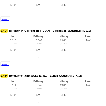
DTV
SV
BPL
-
-
(-)
Infos...
L 654
Bergkamen-Goekenheide (L 664) - Bergkamen-Jahnstraße (L 821)
Nr.
B-Rang
L-Rang
Land
8.910
10.042
2.049
NW
(7.230)
(7.638)
(1.462)
DTV
SV
BPL
-
-
(-)
Infos...
L 654
Bergkamen-Jahnstraße (L 821) - Lünen-Kreuzstraße (K 16)
Nr.
B-Rang
L-Rang
Land
8.911
10.042
2.049
NW
(7.231)
(7.638)
(1.462)
DTV
SV
BPL
-
-
(-)