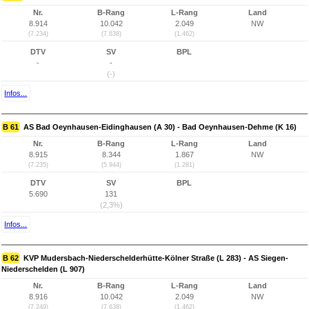
Nr.
B-Rang
L-Rang
Land
8.914
10.042
2.049
NW
(7.234)
(7.638)
(1.462)
DTV
SV
BPL
-
-
(-)
Infos...
B 61
AS Bad Oeynhausen-Eidinghausen (A 30) - Bad Oeynhausen-Dehme (K 16)
Nr.
B-Rang
L-Rang
Land
8.915
8.344
1.867
NW
(7.235)
(5.944)
(1.281)
DTV
SV
BPL
5.690
131
(2,3%)
Infos...
B 62
KVP Mudersbach-Niederschelderhütte-Kölner Straße (L 283) - AS Siegen-
Niederschelden (L 907)
Nr.
B-Rang
L-Rang
Land
8.916
10.042
2.049
NW
(7.249)
(7.638)
(1.462)