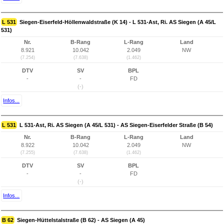
L 531
Siegen-Eiserfeld-Höllenwaldstraße (K 14) - L 531-Ast, Ri. AS Siegen (A 45/L
531)
Nr.
B-Rang
L-Rang
Land
8.921
10.042
2.049
NW
(7.254)
(7.638)
(1.462)
DTV
SV
BPL
-
-
FD
(-)
Infos...
L 531
L 531-Ast, Ri. AS Siegen (A 45/L 531) - AS Siegen-Eiserfelder Straße (B 54)
Nr.
B-Rang
L-Rang
Land
8.922
10.042
2.049
NW
(7.255)
(7.638)
(1.462)
DTV
SV
BPL
-
-
FD
(-)
Infos...
B 62
Siegen-Hüttelstalstraße (B 62) - AS Siegen (A 45)