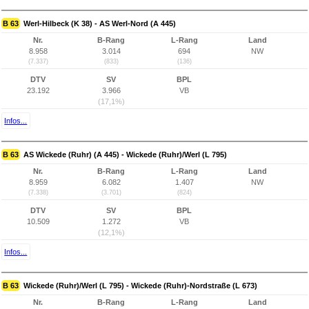
B 63
Werl-Hilbeck (K 38) - AS Werl-Nord (A 445)
Nr.
B-Rang
L-Rang
Land
8.958
3.014
694
NW
(7.337)
(833)
(136)
DTV
SV
BPL
23.192
3.966
VB
(17,1%)
Infos...
B 63
AS Wickede (Ruhr) (A 445) - Wickede (Ruhr)/Werl (L 795)
Nr.
B-Rang
L-Rang
Land
8.959
6.082
1.407
NW
(7.338)
(3.701)
(824)
DTV
SV
BPL
10.509
1.272
VB
(12,1%)
Infos...
B 63
Wickede (Ruhr)/Werl (L 795) - Wickede (Ruhr)-Nordstraße (L 673)
Nr.
B-Rang
L-Rang
Land