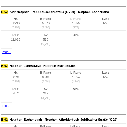
B 62
KVP Netphen-Frohnhausener Straße (L 729) - Netphen-Lahnstraße
Nr.
B-Rang
L-Rang
Land
8.930
5.870
1.355
NW
(7.263)
(3.492)
(773)
DTV
SV
BPL
11.013
573
(5,2%)
Infos...
B 62
Netphen-Lahnstraße - Netphen-Eschenbach
Nr.
B-Rang
L-Rang
Land
8.931
8.261
1.854
NW
(7.264)
(5.861)
(1.268)
DTV
SV
BPL
5.874
217
(3,7%)
Infos...
B 62
Netphen-Eschenbach - Netphen-Afholderbach-Sohlbacher Straße (K 29)
Nr.
B-Rang
L-Rang
Land