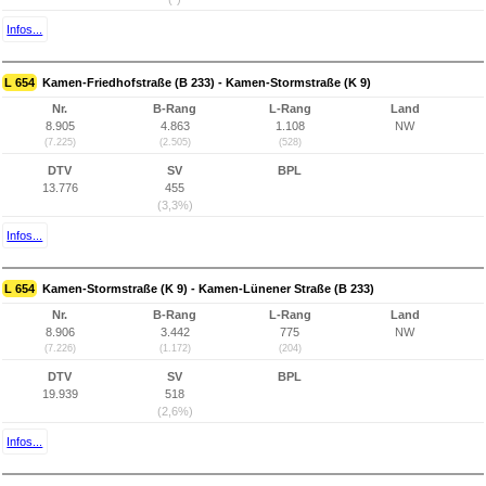
Infos...
L 654
Kamen-Friedhofstraße (B 233) - Kamen-Stormstraße (K 9)
Nr.
B-Rang
L-Rang
Land
8.905
4.863
1.108
NW
(7.225)
(2.505)
(528)
DTV
SV
BPL
13.776
455
(3,3%)
Infos...
L 654
Kamen-Stormstraße (K 9) - Kamen-Lünener Straße (B 233)
Nr.
B-Rang
L-Rang
Land
8.906
3.442
775
NW
(7.226)
(1.172)
(204)
DTV
SV
BPL
19.939
518
(2,6%)
Infos...