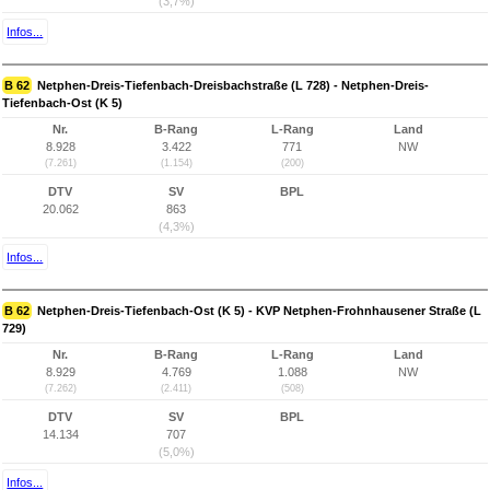
(3,7%)
Infos...
B 62
Netphen-Dreis-Tiefenbach-Dreisbachstraße (L 728) - Netphen-Dreis-
Tiefenbach-Ost (K 5)
Nr.
B-Rang
L-Rang
Land
8.928
3.422
771
NW
(7.261)
(1.154)
(200)
DTV
SV
BPL
20.062
863
(4,3%)
Infos...
B 62
Netphen-Dreis-Tiefenbach-Ost (K 5) - KVP Netphen-Frohnhausener Straße (L
729)
Nr.
B-Rang
L-Rang
Land
8.929
4.769
1.088
NW
(7.262)
(2.411)
(508)
DTV
SV
BPL
14.134
707
(5,0%)
Infos...