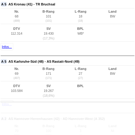
A 5
AS Kronau (41) - TR Bruchsal
Nr.
B-Rang
L-Rang
Land
68
101
18
BW
(489)
(101)
(18)
DTV
SV
BPL
112.314
19.430
WB*
(17,3%)
Infos...
A 5
AS Karlsruhe-Süd (48) - AS Rastatt-Nord (49)
Nr.
B-Rang
L-Rang
Land
69
171
27
BW
(497)
(171)
(27)
DTV
SV
BPL
103.584
19.267
(18,6%)
Infos...
A 2
AS Hannover-Herrenhausen (42) - AD Hannover-West (A 352)
Nr.
B-Rang
L-Rang
Land
70
100
3
NI