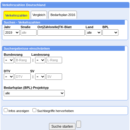
Verkehrszahlen Deutschland
Vergleich
Bedarfsplan 2016
Verkehrszahlen
Suchen - Verkehszahlen
Jahr
Straße
Ort|Zählstelle|TK-Blatt
Land
BPL
Suchergebnisse einschränken
Bundesrang Landesrang
|
DTV SV
|
Bedarfsplan (BPL)-Projekttyp
Infos anzeigen
Suchbegriffe hervorheben