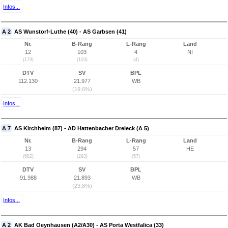
Infos...
A 2
AS Wunstorf-Luthe (40) - AS Garbsen (41)
Nr.
B-Rang
L-Rang
Land
12
103
4
NI
(179)
(103)
(4)
DTV
SV
BPL
112.130
21.977
WB
(19,6%)
Infos...
A 7
AS Kirchheim (87) - AD Hattenbacher Dreieck (A 5)
Nr.
B-Rang
L-Rang
Land
13
294
57
HE
(682)
(293)
(57)
DTV
SV
BPL
91.988
21.893
WB
(23,8%)
Infos...
A 2
AK Bad Oeynhausen (A2/A30) - AS Porta Westfalica (33)