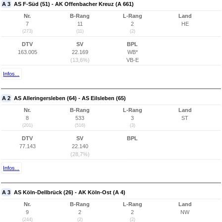
A 3
AS F-Süd (51) - AK Offenbacher Kreuz (A 661)
Nr.
B-Rang
L-Rang
Land
7
11
2
HE
(273)
(11)
(2)
DTV
SV
BPL
163.005
22.169
WB*
(13,6%)
VB-E
Infos...
A 2
AS Alleringersleben (64) - AS Eilsleben (65)
Nr.
B-Rang
L-Rang
Land
8
533
3
ST
(201)
(516)
(3)
DTV
SV
BPL
77.143
22.140
(28,7%)
Infos...
A 3
AS Köln-Dellbrück (26) - AK Köln-Ost (A 4)
Nr.
B-Rang
L-Rang
Land
9
2
2
NW
(244)
(2)
(2)