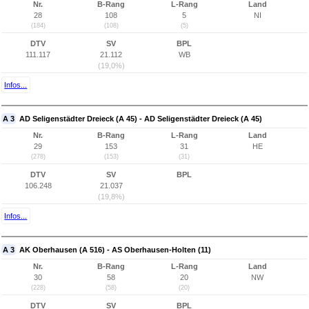
Nr.
B-Rang
L-Rang
Land
28
108
5
NI
(184)
(108)
(5)
DTV
SV
BPL
111.117
21.112
WB
(19,0%)
Infos...
A 3
AD Seligenstädter Dreieck (A 45) - AD Seligenstädter Dreieck (A 45)
Nr.
B-Rang
L-Rang
Land
29
153
31
HE
(278)
(153)
(31)
DTV
SV
BPL
106.248
21.037
(19,8%)
Infos...
A 3
AK Oberhausen (A 516) - AS Oberhausen-Holten (11)
Nr.
B-Rang
L-Rang
Land
30
58
20
NW
(228)
(58)
(20)
DTV
SV
BPL