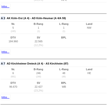
Infos...
A 3
AK Köln-Ost (A 4) - AD Köln-Heumar (A 4/A 59)
Nr.
B-Rang
L-Rang
Land
5
1
1
NW
(245)
(1)
(1)
DTV
SV
BPL
184.960
22.565
(12,2%)
Infos...
A 7
AD Kirchheimer Dreieck (A 4) - AS Kirchheim (87)
Nr.
B-Rang
L-Rang
Land
6
246
48
HE
(681)
(246)
(48)
DTV
SV
BPL
96.670
22.427
WB
(23,2%)
Infos...