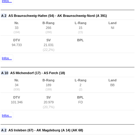
Infos...
A 2
AS Braunschweig-Hafen (54) - AK Braunschweig-Nord (A 391)
Nr.
B-Rang
L-Rang
Land
33
266
15
NI
(194)
(266)
(15)
DTV
SV
BPL
94.733
21.031
(22,2%)
Infos...
A 10
AS Michendorf (17) - AS Ferch (18)
Nr.
B-Rang
L-Rang
Land
34
189
2
BB
(936)
(189)
(2)
DTV
SV
BPL
101.346
20.979
FD
(20,7%)
Infos...
A 2
AS Irxleben (67) - AK Magdeburg (A 14) (AK 68)