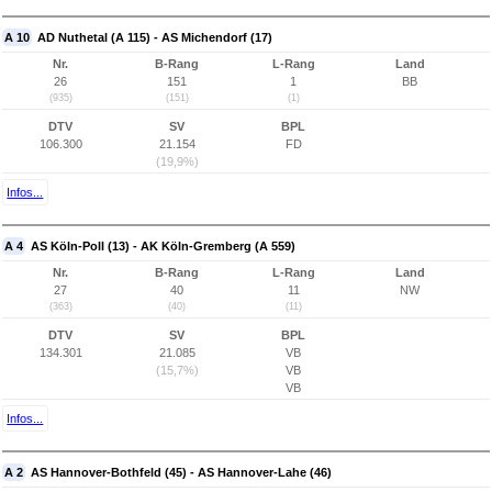
A 10
AD Nuthetal (A 115) - AS Michendorf (17)
Nr.
B-Rang
L-Rang
Land
26
151
1
BB
(935)
(151)
(1)
DTV
SV
BPL
106.300
21.154
FD
(19,9%)
Infos...
A 4
AS Köln-Poll (13) - AK Köln-Gremberg (A 559)
Nr.
B-Rang
L-Rang
Land
27
40
11
NW
(363)
(40)
(11)
DTV
SV
BPL
134.301
21.085
VB
(15,7%)
VB
VB
Infos...
A 2
AS Hannover-Bothfeld (45) - AS Hannover-Lahe (46)