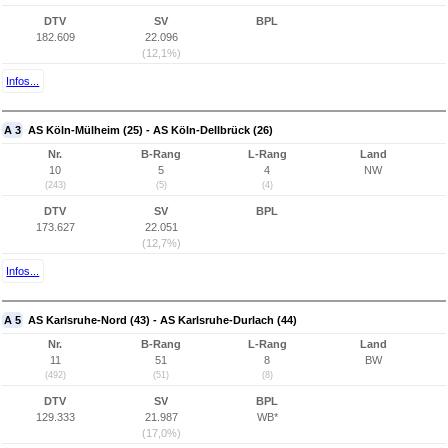
DTV
SV
BPL
182.609
22.096
(12,1%)
Infos...
A 3
AS Köln-Mülheim (25) - AS Köln-Dellbrück (26)
Nr.
B-Rang
L-Rang
Land
10
5
4
NW
(243)
(5)
(4)
DTV
SV
BPL
173.627
22.051
(12,7%)
Infos...
A 5
AS Karlsruhe-Nord (43) - AS Karlsruhe-Durlach (44)
Nr.
B-Rang
L-Rang
Land
11
51
8
BW
(492)
(51)
(8)
DTV
SV
BPL
129.333
21.987
WB*
(17,0%)