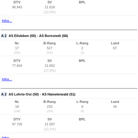
DTV
SV
BPL
96.943
21.618
(22,3%)
Infos...
A 2
AS Eilsleben (65) - AS Bornstedt (66)
Nr.
B-Rang
L-Rang
Land
17
527
2
ST
(202)
(511)
(2)
DTV
SV
BPL
77.604
21.652
(27,9%)
Infos...
A 2
AS Lehrte-Ost (50) - AS Hämelerwald (51)
Nr.
B-Rang
L-Rang
Land
18
233
9
NI
(189)
(233)
(9)
DTV
SV
BPL
97.726
21.597
(22,1%)
Infos...