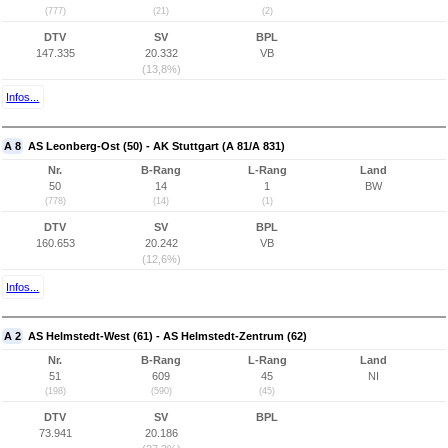
(777)
(21)
(2)
DTV
SV
BPL
147.335
20.332
VB
(13,8%)
Infos...
A 8
AS Leonberg-Ost (50) - AK Stuttgart (A 81/A 831)
Nr.
B-Rang
L-Rang
Land
50
14
1
BW
(778)
(14)
(1)
DTV
SV
BPL
160.653
20.242
VB
(12,6%)
Infos...
A 2
AS Helmstedt-West (61) - AS Helmstedt-Zentrum (62)
Nr.
B-Rang
L-Rang
Land
51
609
45
NI
(198)
(590)
(45)
DTV
SV
BPL
73.941
20.186