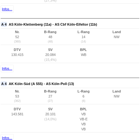
(27,3%)
Infos...
A 4
AS Köln-Klettenberg (11a) - AS Cbf Köln-Eifeltor (11b)
Nr.
B-Rang
L-Rang
Land
52
48
14
NW
(360)
(48)
(14)
DTV
SV
BPL
130.415
20.084
WB
(15,4%)
Infos...
A 4
AK Köln-Süd (A 555) - AS Köln-Poll (13)
Nr.
B-Rang
L-Rang
Land
53
27
6
NW
(362)
(27)
(6)
DTV
SV
BPL
143.581
20.101
VB
(14,0%)
VB-E
VB
VB
Infos...