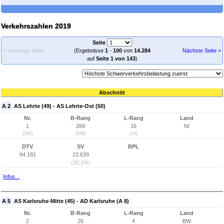
Verkehrszahlen 2019
Seite
< Vorherige Seite
(Ergebnisse
1
-
100
von
14.284
Nächste Seite >
auf
Seite 1 von 143
)
Abschnitt
A 2
AS Lehrte (49) - AS Lehrte-Ost (50)
Nr.
B-Rang
L-Rang
Land
1
269
16
NI
(188)
(268)
(16)
DTV
SV
BPL
94.181
23.639
(25,1%)
Infos...
A 5
AS Karlsruhe-Mitte (45) - AD Karlsruhe (A 8)
Nr.
B-Rang
L-Rang
Land
2
26
4
BW