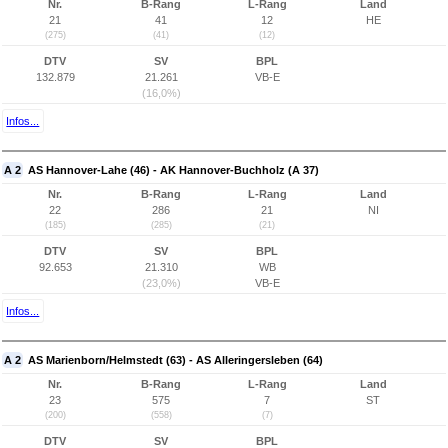
Nr.
B-Rang
L-Rang
Land
21
41
12
HE
(275)
(41)
(12)
DTV
SV
BPL
132.879
21.261
VB-E
(16,0%)
Infos...
A 2
AS Hannover-Lahe (46) - AK Hannover-Buchholz (A 37)
Nr.
B-Rang
L-Rang
Land
22
286
21
NI
(185)
(285)
(21)
DTV
SV
BPL
92.653
21.310
WB
(23,0%)
VB-E
Infos...
A 2
AS Marienborn/Helmstedt (63) - AS Alleringersleben (64)
Nr.
B-Rang
L-Rang
Land
23
575
7
ST
(200)
(558)
(7)
DTV
SV
BPL