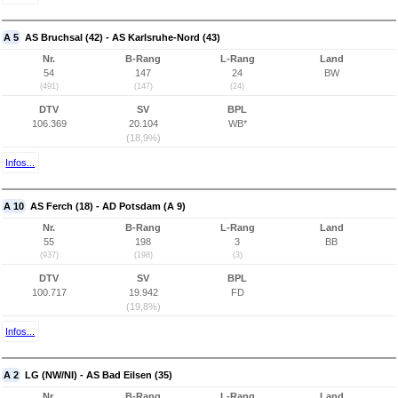
A 5
AS Bruchsal (42) - AS Karlsruhe-Nord (43)
Nr.
B-Rang
L-Rang
Land
54
147
24
BW
(491)
(147)
(24)
DTV
SV
BPL
106.369
20.104
WB*
(18,9%)
Infos...
A 10
AS Ferch (18) - AD Potsdam (A 9)
Nr.
B-Rang
L-Rang
Land
55
198
3
BB
(937)
(198)
(3)
DTV
SV
BPL
100.717
19.942
FD
(19,8%)
Infos...
A 2
LG (NW/NI) - AS Bad Eilsen (35)
Nr.
B-Rang
L-Rang
Land