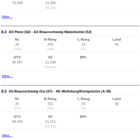
75.638
21.254
(28,1%)
Infos...
A 2
AS Peine (52) - AS Braunschweig-Watenbüttel (53)
Nr.
B-Rang
L-Rang
Land
24
259
13
NI
(192)
(259)
(13)
DTV
SV
BPL
95.287
21.249
(22,3%)
Infos...
A 2
AS Braunschweig-Ost (57) - AK Wolfsburg/Königslutter (A 39)
Nr.
B-Rang
L-Rang
Land
25
331
25
NI
(197)
(330)
(25)
DTV
SV
BPL
89.245
21.151
(23,7%)
Infos...