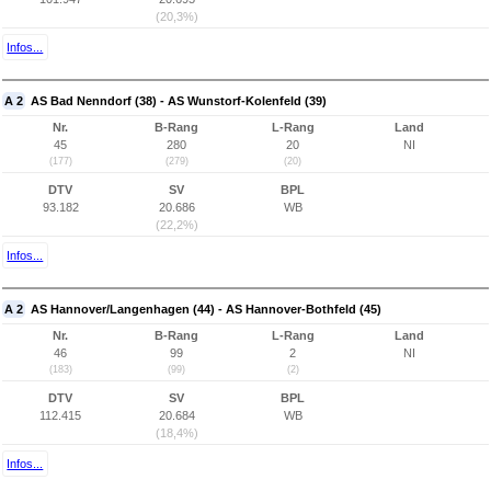
(20,3%)
Infos...
A 2
AS Bad Nenndorf (38) - AS Wunstorf-Kolenfeld (39)
Nr.
B-Rang
L-Rang
Land
45
280
20
NI
(177)
(279)
(20)
DTV
SV
BPL
93.182
20.686
WB
(22,2%)
Infos...
A 2
AS Hannover/Langenhagen (44) - AS Hannover-Bothfeld (45)
Nr.
B-Rang
L-Rang
Land
46
99
2
NI
(183)
(99)
(2)
DTV
SV
BPL
112.415
20.684
WB
(18,4%)
Infos...