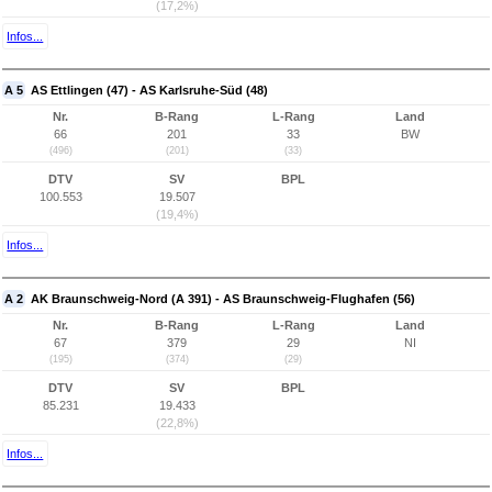
(17,2%)
Infos...
A 5
AS Ettlingen (47) - AS Karlsruhe-Süd (48)
Nr.
B-Rang
L-Rang
Land
66
201
33
BW
(496)
(201)
(33)
DTV
SV
BPL
100.553
19.507
(19,4%)
Infos...
A 2
AK Braunschweig-Nord (A 391) - AS Braunschweig-Flughafen (56)
Nr.
B-Rang
L-Rang
Land
67
379
29
NI
(195)
(374)
(29)
DTV
SV
BPL
85.231
19.433
(22,8%)
Infos...