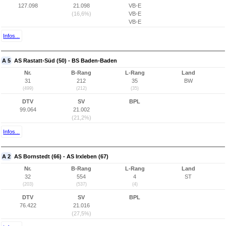
127.098
21.098
VB-E
(16,6%)
VB-E
VB-E
Infos...
A 5
AS Rastatt-Süd (50) - BS Baden-Baden
Nr.
B-Rang
L-Rang
Land
31
212
35
BW
(499)
(212)
(35)
DTV
SV
BPL
99.064
21.002
(21,2%)
Infos...
A 2
AS Bornstedt (66) - AS Irxleben (67)
Nr.
B-Rang
L-Rang
Land
32
554
4
ST
(203)
(537)
(4)
DTV
SV
BPL
76.422
21.016
(27,5%)