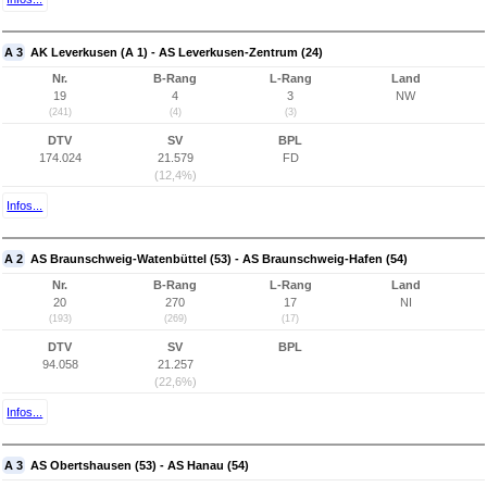
A 3
AK Leverkusen (A 1) - AS Leverkusen-Zentrum (24)
Nr.
B-Rang
L-Rang
Land
19
4
3
NW
(241)
(4)
(3)
DTV
SV
BPL
174.024
21.579
FD
(12,4%)
Infos...
A 2
AS Braunschweig-Watenbüttel (53) - AS Braunschweig-Hafen (54)
Nr.
B-Rang
L-Rang
Land
20
270
17
NI
(193)
(269)
(17)
DTV
SV
BPL
94.058
21.257
(22,6%)
Infos...
A 3
AS Obertshausen (53) - AS Hanau (54)