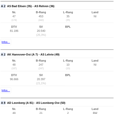
A 2
AS Bad Eilsen (35) - AS Rehren (36)
Nr.
B-Rang
L-Rang
Land
47
453
35
NI
(174)
(442)
(35)
DTV
SV
BPL
81.186
20.540
(25,3%)
Infos...
A 2
AK Hannover-Ost (A 7) - AS Lehrte (49)
Nr.
B-Rang
L-Rang
Land
48
247
10
NI
(187)
(247)
(10)
DTV
SV
BPL
96.666
20.397
(21,1%)
Infos...
A 8
AD Leonberg (A 81) - AS Leonberg-Ost (50)
Nr.
B-Rang
L-Rang
Land
49
21
2
BW