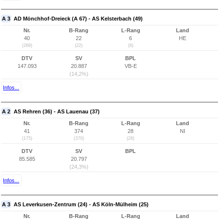
A 3
AD Mönchhof-Dreieck (A 67) - AS Kelsterbach (49)
Nr.
B-Rang
L-Rang
Land
40
22
6
HE
(269)
(22)
(6)
DTV
SV
BPL
147.093
20.887
VB-E
(14,2%)
Infos...
A 2
AS Rehren (36) - AS Lauenau (37)
Nr.
B-Rang
L-Rang
Land
41
374
28
NI
(175)
(370)
(28)
DTV
SV
BPL
85.585
20.797
(24,3%)
Infos...
A 3
AS Leverkusen-Zentrum (24) - AS Köln-Mülheim (25)
Nr.
B-Rang
L-Rang
Land