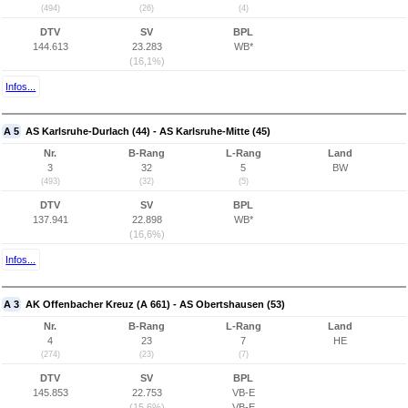
(494)
(26)
(4)
DTV
SV
BPL
144.613
23.283
WB*
(16,1%)
Infos...
A 5
AS Karlsruhe-Durlach (44) - AS Karlsruhe-Mitte (45)
Nr.
B-Rang
L-Rang
Land
3
32
5
BW
(493)
(32)
(5)
DTV
SV
BPL
137.941
22.898
WB*
(16,6%)
Infos...
A 3
AK Offenbacher Kreuz (A 661) - AS Obertshausen (53)
Nr.
B-Rang
L-Rang
Land
4
23
7
HE
(274)
(23)
(7)
DTV
SV
BPL
145.853
22.753
VB-E
(15,6%)
VB-E