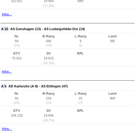
115.051
19.904
WB*
(17,3%)
Infos...
A 10
AS Genshagen (13) - AS Ludwigsfelde-Ost (14)
Nr.
B-Rang
L-Rang
Land
59
566
9
BB
(932)
(549)
(9)
DTV
SV
BPL
75.921
19.815
(26,1%)
Infos...
A 5
AD Karlsruhe (A 8) - AS Ettlingen (47)
Nr.
B-Rang
L-Rang
Land
60
154
25
BW
(495)
(154)
(25)
DTV
SV
BPL
106.130
19.846
(18,7%)
Infos...