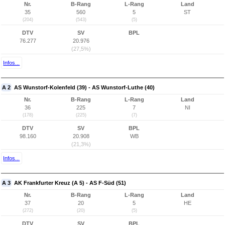
Nr.
B-Rang
L-Rang
Land
35
560
5
ST
(204)
(543)
(5)
DTV
SV
BPL
76.277
20.976
(27,5%)
Infos...
A 2
AS Wunstorf-Kolenfeld (39) - AS Wunstorf-Luthe (40)
Nr.
B-Rang
L-Rang
Land
36
225
7
NI
(178)
(225)
(7)
DTV
SV
BPL
98.160
20.908
WB
(21,3%)
Infos...
A 3
AK Frankfurter Kreuz (A 5) - AS F-Süd (51)
Nr.
B-Rang
L-Rang
Land
37
20
5
HE
(272)
(20)
(5)
DTV
SV
BPL