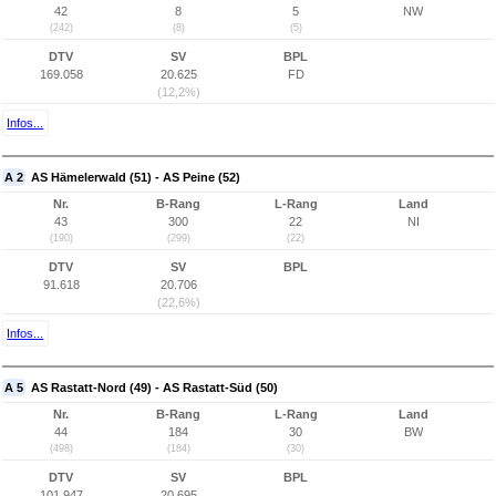
42
8
5
NW
(242)
(8)
(5)
DTV
SV
BPL
169.058
20.625
FD
(12,2%)
Infos...
A 2
AS Hämelerwald (51) - AS Peine (52)
Nr.
B-Rang
L-Rang
Land
43
300
22
NI
(190)
(299)
(22)
DTV
SV
BPL
91.618
20.706
(22,6%)
Infos...
A 5
AS Rastatt-Nord (49) - AS Rastatt-Süd (50)
Nr.
B-Rang
L-Rang
Land
44
184
30
BW
(498)
(184)
(30)
DTV
SV
BPL
101.947
20.695