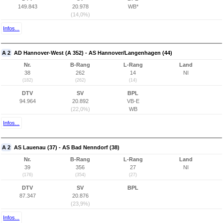
149.843
20.978
WB*
(14,0%)
Infos...
A 2
AD Hannover-West (A 352) - AS Hannover/Langenhagen (44)
Nr.
B-Rang
L-Rang
Land
38
262
14
NI
(182)
(262)
(14)
DTV
SV
BPL
94.964
20.892
VB-E
(22,0%)
WB
Infos...
A 2
AS Lauenau (37) - AS Bad Nenndorf (38)
Nr.
B-Rang
L-Rang
Land
39
356
27
NI
(176)
(354)
(27)
DTV
SV
BPL
87.347
20.876
(23,9%)
Infos...