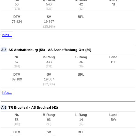
56
543
42
NI
(173)
(526)
(42)
DTV
SV
BPL
76.824
19.897
(25,9%)
Infos...
A 3
AS Aschaffenburg (58) - AS Aschaffenburg-Ost (59)
Nr.
B-Rang
L-Rang
Land
57
333
36
BY
(281)
(332)
(36)
DTV
SV
BPL
89.180
19.887
(22,3%)
Infos...
A 5
TR Bruchsal - AS Bruchsal (42)
Nr.
B-Rang
L-Rang
Land
58
93
14
BW
(490)
(93)
(14)
DTV
SV
BPL