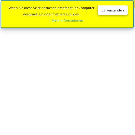
Diese Seite wird nicht mehr aktualisiert.
Zur neuen Seite
Wenn Sie diese Seite besuchen empfängt Ihr Computer
Einverstanden
eventuell ein oder mehrere Cookies.
Mehr Informationen