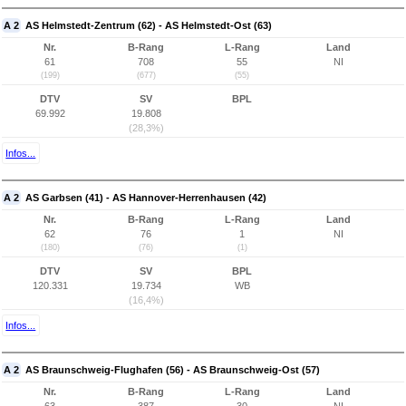
A 2
AS Helmstedt-Zentrum (62) - AS Helmstedt-Ost (63)
Nr.
B-Rang
L-Rang
Land
61
708
55
NI
(199)
(677)
(55)
DTV
SV
BPL
69.992
19.808
(28,3%)
Infos...
A 2
AS Garbsen (41) - AS Hannover-Herrenhausen (42)
Nr.
B-Rang
L-Rang
Land
62
76
1
NI
(180)
(76)
(1)
DTV
SV
BPL
120.331
19.734
WB
(16,4%)
Infos...
A 2
AS Braunschweig-Flughafen (56) - AS Braunschweig-Ost (57)
Nr.
B-Rang
L-Rang
Land