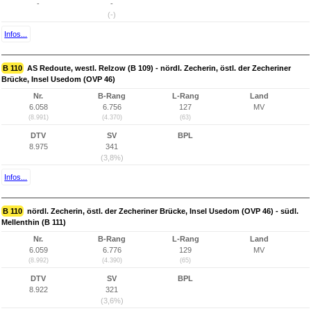
-
-
(-)
Infos...
B 110
AS Redoute, westl. Relzow (B 109) - nördl. Zecherin, östl. der Zecheriner
Brücke, Insel Usedom (OVP 46)
Nr.
B-Rang
L-Rang
Land
6.058
6.756
127
MV
(8.991)
(4.370)
(63)
DTV
SV
BPL
8.975
341
(3,8%)
Infos...
B 110
nördl. Zecherin, östl. der Zecheriner Brücke, Insel Usedom (OVP 46) - südl.
Mellenthin (B 111)
Nr.
B-Rang
L-Rang
Land
6.059
6.776
129
MV
(8.992)
(4.390)
(65)
DTV
SV
BPL
8.922
321
(3,6%)