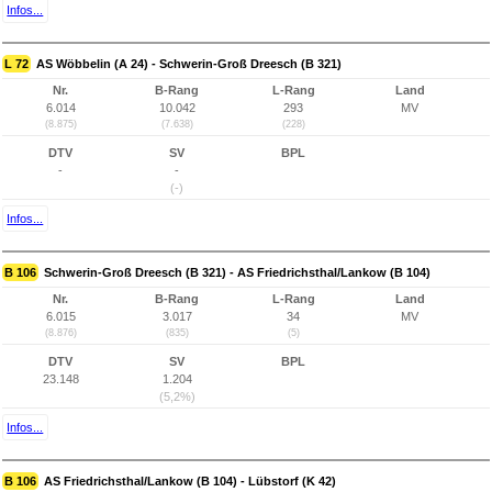
Infos...
L 72
AS Wöbbelin (A 24) - Schwerin-Groß Dreesch (B 321)
Nr.
B-Rang
L-Rang
Land
6.014
10.042
293
MV
(8.875)
(7.638)
(228)
DTV
SV
BPL
-
-
(-)
Infos...
B 106
Schwerin-Groß Dreesch (B 321) - AS Friedrichsthal/Lankow (B 104)
Nr.
B-Rang
L-Rang
Land
6.015
3.017
34
MV
(8.876)
(835)
(5)
DTV
SV
BPL
23.148
1.204
(5,2%)
Infos...
B 106
AS Friedrichsthal/Lankow (B 104) - Lübstorf (K 42)