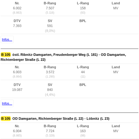
Nr.
B-Rang
L-Rang
Land
6.002
7.507
158
MV
(8.863)
(5.116)
(93)
DTV
SV
BPL
7.393
591
(8,0%)
Infos...
B 105
östl. Ribnitz-Damgarten, Freudenberger Weg (L 181) - OD Damgarten,
Richtenberger Straße (L 22)
Nr.
B-Rang
L-Rang
Land
6.003
3.572
44
MV
(8.864)
(1.290)
(11)
DTV
SV
BPL
19.087
840
(4,4%)
Infos...
B 105
OD Damgarten, Richtenberger Straße (L 22) - Löbnitz (L 23)
Nr.
B-Rang
L-Rang
Land
6.004
7.724
163
MV
(8.865)
(5.329)
(98)