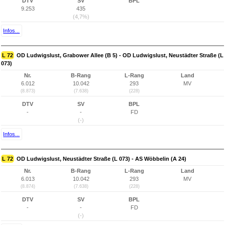
DTV
SV
BPL
9.253
435
(4,7%)
Infos...
L 72
OD Ludwigslust, Grabower Allee (B 5) - OD Ludwigslust, Neustädter Straße (L
073)
Nr.
B-Rang
L-Rang
Land
6.012
10.042
293
MV
(8.873)
(7.638)
(228)
DTV
SV
BPL
-
-
FD
(-)
Infos...
L 72
OD Ludwigslust, Neustädter Straße (L 073) - AS Wöbbelin (A 24)
Nr.
B-Rang
L-Rang
Land
6.013
10.042
293
MV
(8.874)
(7.638)
(228)
DTV
SV
BPL
-
-
FD
(-)