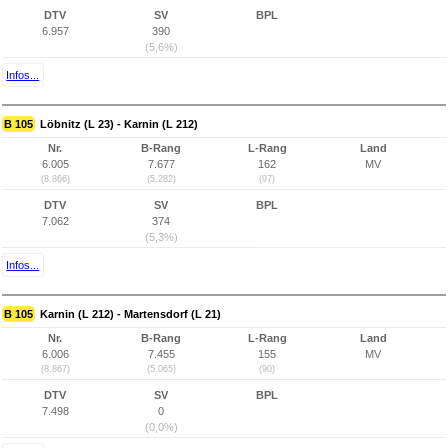
DTV
SV
BPL
6.957
390
(5,6%)
Infos...
B 105
Löbnitz (L 23) - Karnin (L 212)
Nr.
B-Rang
L-Rang
Land
6.005
7.677
162
MV
(8.866)
(5.282)
(97)
DTV
SV
BPL
7.062
374
(5,3%)
Infos...
B 105
Karnin (L 212) - Martensdorf (L 21)
Nr.
B-Rang
L-Rang
Land
6.006
7.455
155
MV
(8.867)
(5.065)
(90)
DTV
SV
BPL
7.498
0
(0,0%)