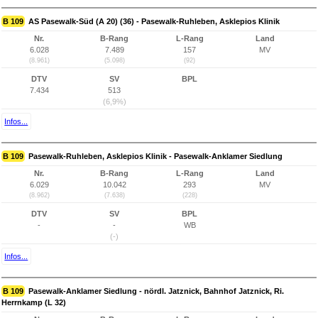
B 109
AS Pasewalk-Süd (A 20) (36) - Pasewalk-Ruhleben, Asklepios Klinik
Nr.
B-Rang
L-Rang
Land
6.028
7.489
157
MV
(8.961)
(5.098)
(92)
DTV
SV
BPL
7.434
513
(6,9%)
Infos...
B 109
Pasewalk-Ruhleben, Asklepios Klinik - Pasewalk-Anklamer Siedlung
Nr.
B-Rang
L-Rang
Land
6.029
10.042
293
MV
(8.962)
(7.638)
(228)
DTV
SV
BPL
-
-
WB
(-)
Infos...
B 109
Pasewalk-Anklamer Siedlung - nördl. Jatznick, Bahnhof Jatznick, Ri.
Herrnkamp (L 32)