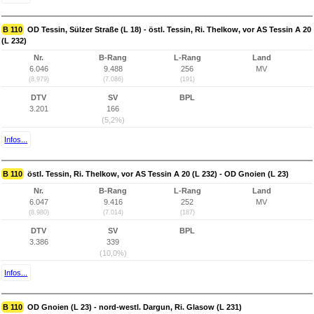
B 110
OD Tessin, Sülzer Straße (L 18) - östl. Tessin, Ri. Thelkow, vor AS Tessin A 20
(L 232)
Nr.
B-Rang
L-Rang
Land
6.046
9.488
256
MV
(8.979)
(7.086)
(191)
DTV
SV
BPL
3.201
166
(5,2%)
Infos...
B 110
östl. Tessin, Ri. Thelkow, vor AS Tessin A 20 (L 232) - OD Gnoien (L 23)
Nr.
B-Rang
L-Rang
Land
6.047
9.416
252
MV
(8.980)
(7.014)
(187)
DTV
SV
BPL
3.386
339
(10,0%)
Infos...
B 110
OD Gnoien (L 23) - nord-westl. Dargun, Ri. Glasow (L 231)