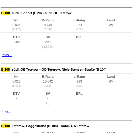
B 108
südl. Ziddorf (L 20) - südl. OE Teterow
Nr.
B-Rang
L-Rang
Land
6.021
9.749
273
MV
(8.937)
(7.347)
(208)
DTV
SV
BPL
2.405
293
(12,2%)
Infos...
B 108
südl. OE Teterow - OD Teterow, Niels-Stensen-Straße (B 104)
Nr.
B-Rang
L-Rang
Land
6.022
10.042
293
MV
(8.938)
(7.638)
(228)
DTV
SV
BPL
-
-
(-)
Infos...
B 108
Teterow, Poggestraße (B 104) - nördl. OA Teterow