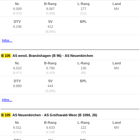
Nr.
B-Rang
L-Rang
Land
6.009
8.067
177
MV
(8.870)
(5.669)
(112)
DTV
SV
BPL
6.246
412
(6,6%)
Infos...
B 105
AS westl. Brandshagen (B 96) - AS Neuenkirchen
Nr.
B-Rang
L-Rang
Land
6.010
6.790
130
MV
(8.871)
(4.403)
(66)
DTV
SV
BPL
8.889
444
(5,0%)
Infos...
B 105
AS Neuenkirchen - AS Greifswald-West (B 109/L 26)
Nr.
B-Rang
L-Rang
Land
6.011
6.633
122
MV
(8.872)
(4.248)
(59)