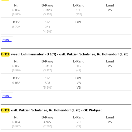
Nr.
B-Rang
L-Rang
Land
6.062
8.328
193
MV
(8.995)
(5.928)
(128)
DTV
SV
BPL
5.725
281
(4,9%)
Infos...
B 111
westl. Lühmannsdorf (B 109) - östl. Pritzier, Schalense, Ri. Hohendorf (L 26)
Nr.
B-Rang
L-Rang
Land
6.063
6.310
112
MV
(8.996)
(3.927)
(49)
DTV
SV
BPL
9.966
528
VB
(5,3%)
VB
Infos...
B 111
östl. Pritzier, Schalense, Ri. Hohendorf (L 26) - OE Wolgast
Nr.
B-Rang
L-Rang
Land
6.064
4.927
79
MV
(8.997)
(2.567)
(22)