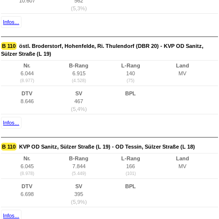
10.607
562
(5,3%)
Infos...
B 110
östl. Broderstorf, Hohenfelde, Ri. Thulendorf (DBR 20) - KVP OD Sanitz,
Sülzer Straße (L 19)
Nr.
B-Rang
L-Rang
Land
6.044
6.915
140
MV
(8.977)
(4.528)
(75)
DTV
SV
BPL
8.646
467
(5,4%)
Infos...
B 110
KVP OD Sanitz, Sülzer Straße (L 19) - OD Tessin, Sülzer Straße (L 18)
Nr.
B-Rang
L-Rang
Land
6.045
7.844
166
MV
(8.978)
(5.449)
(101)
DTV
SV
BPL
6.698
395
(5,9%)
Infos...