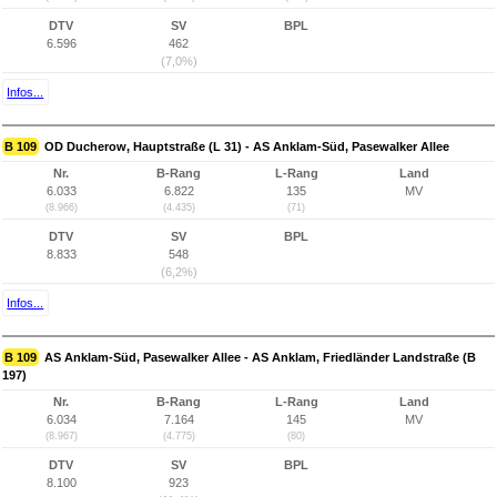
DTV
SV
BPL
6.596
462
(7,0%)
Infos...
B 109
OD Ducherow, Hauptstraße (L 31) - AS Anklam-Süd, Pasewalker Allee
Nr.
B-Rang
L-Rang
Land
6.033
6.822
135
MV
(8.966)
(4.435)
(71)
DTV
SV
BPL
8.833
548
(6,2%)
Infos...
B 109
AS Anklam-Süd, Pasewalker Allee - AS Anklam, Friedländer Landstraße (B
197)
Nr.
B-Rang
L-Rang
Land
6.034
7.164
145
MV
(8.967)
(4.775)
(80)
DTV
SV
BPL
8.100
923