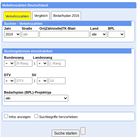
Verkehrszahlen Deutschland
Vergleich
Bedarfsplan 2016
Verkehrszahlen
Suchen - Verkehszahlen
Jahr
Straße
Ort|Zählstelle|TK-Blatt
Land
BPL
Suchergebnisse einschränken
Bundesrang Landesrang
|
DTV SV
|
Bedarfsplan (BPL)-Projekttyp
Infos anzeigen
Suchbegriffe hervorheben