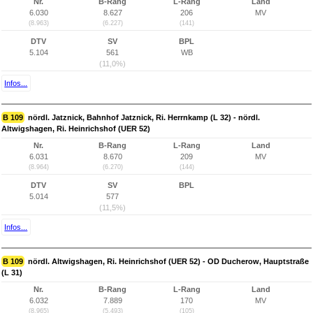
Nr.
B-Rang
L-Rang
Land
6.030
8.627
206
MV
(8.963)
(6.227)
(141)
DTV
SV
BPL
5.104
561
WB
(11,0%)
Infos...
B 109
nördl. Jatznick, Bahnhof Jatznick, Ri. Herrnkamp (L 32) - nördl.
Altwigshagen, Ri. Heinrichshof (UER 52)
Nr.
B-Rang
L-Rang
Land
6.031
8.670
209
MV
(8.964)
(6.270)
(144)
DTV
SV
BPL
5.014
577
(11,5%)
Infos...
B 109
nördl. Altwigshagen, Ri. Heinrichshof (UER 52) - OD Ducherow, Hauptstraße
(L 31)
Nr.
B-Rang
L-Rang
Land
6.032
7.889
170
MV
(8.965)
(5.493)
(105)