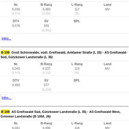
Nr.
B-Rang
L-Rang
Land
6.039
6.483
117
MV
(8.972)
(4.099)
(54)
DTV
SV
BPL
9.578
565
(5,9%)
Infos...
B 109
Groß Schönwalde, südl. Greifswald, Anklamer Straße (L 26) - AS Greifswald-
Süd, Gützkower Landstraße (L 35)
Nr.
B-Rang
L-Rang
Land
6.040
6.537
119
MV
(8.973)
(4.153)
(56)
DTV
SV
BPL
9.459
577
(6,1%)
Infos...
B 109
AS Greifswald-Süd, Gützkower Landstraße (L 35) - AS Greifswald-West,
Grimmer Landstraße (B 105/L 26)
Nr.
B-Rang
L-Rang
Land
6.041
6.496
118
MV