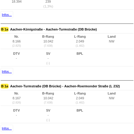
18.394
239
(1,3%)
Infos...
B 1a
Aachen-Königstraße - Aachen-Turmstraße (DB Brücke)
Nr.
B-Rang
L-Rang
Land
8.166
10.042
2.049
NW
(2.825)
(7.638)
(1.462)
DTV
SV
BPL
-
-
(-)
Infos...
B 1a
Aachen-Turmstraße (DB Brücke) - Aachen-Roermonder Straße (L 232)
Nr.
B-Rang
L-Rang
Land
8.167
10.042
2.049
NW
(2.826)
(7.638)
(1.462)
DTV
SV
BPL
-
-
(-)
Infos...