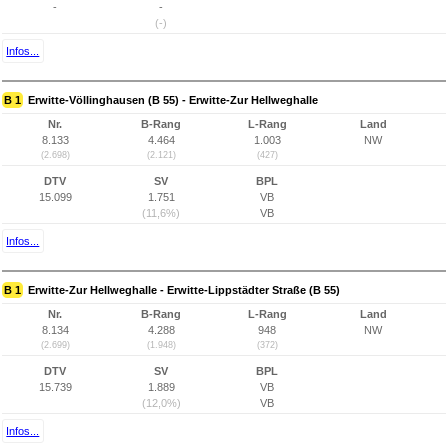
-
-
(-)
Infos...
B 1
Erwitte-Völlinghausen (B 55) - Erwitte-Zur Hellweghalle
Nr.
B-Rang
L-Rang
Land
8.133
4.464
1.003
NW
(2.698)
(2.121)
(427)
DTV
SV
BPL
15.099
1.751
VB
(11,6%)
VB
Infos...
B 1
Erwitte-Zur Hellweghalle - Erwitte-Lippstädter Straße (B 55)
Nr.
B-Rang
L-Rang
Land
8.134
4.288
948
NW
(2.699)
(1.948)
(372)
DTV
SV
BPL
15.739
1.889
VB
(12,0%)
VB
Infos...