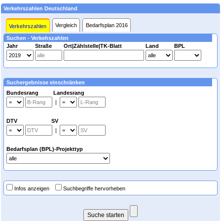
Verkehrszahlen Deutschland
Vergleich
Bedarfsplan 2016
Verkehrszahlen
Suchen - Verkehszahlen
Jahr
Straße
Ort|Zählstelle|TK-Blatt
Land
BPL
Suchergebnisse einschränken
Bundesrang Landesrang
|
DTV SV
|
Bedarfsplan (BPL)-Projekttyp
Infos anzeigen
Suchbegriffe hervorheben