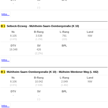
-
-
(-)
Infos...
B 1
Selbeck-Erzweg - Mühlheim-Saarn-Oembergstraße (K 10)
Nr.
B-Rang
L-Rang
Land
8.105
3.538
791
NW
(2.670)
(1.258)
(220)
DTV
SV
BPL
19.348
426
(2,2%)
Infos...
B 1
Mühlheim-Saarn-Oembergstraße (K 10) - Mülheim-Werdener Weg (L 442)
Nr.
B-Rang
L-Rang
Land
8.106
10.042
2.049
NW
(2.671)
(7.638)
(1.462)
DTV
SV
BPL
-
-
(-)
Infos...