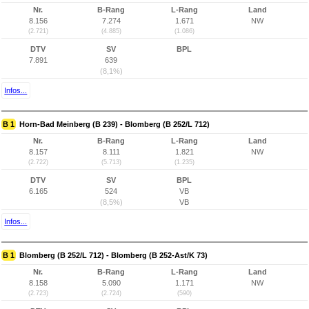
Nr.
B-Rang
L-Rang
Land
8.156
7.274
1.671
NW
(2.721)
(4.885)
(1.086)
DTV
SV
BPL
7.891
639
(8,1%)
Infos...
B 1
Horn-Bad Meinberg (B 239) - Blomberg (B 252/L 712)
Nr.
B-Rang
L-Rang
Land
8.157
8.111
1.821
NW
(2.722)
(5.713)
(1.235)
DTV
SV
BPL
6.165
524
VB
(8,5%)
VB
Infos...
B 1
Blomberg (B 252/L 712) - Blomberg (B 252-Ast/K 73)
Nr.
B-Rang
L-Rang
Land
8.158
5.090
1.171
NW
(2.723)
(2.724)
(590)