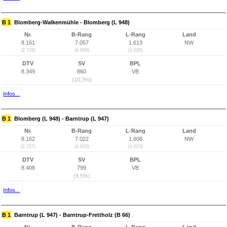
B 1
Blomberg-Walkenmühle - Blomberg (L 948)
Nr.
B-Rang
L-Rang
Land
8.161
7.057
1.613
NW
(2.726)
(4.668)
(1.028)
DTV
SV
BPL
8.349
860
VB
(10,3%)
Infos...
B 1
Blomberg (L 948) - Barntrup (L 947)
Nr.
B-Rang
L-Rang
Land
8.162
7.022
1.608
NW
(2.727)
(4.633)
(1.023)
DTV
SV
BPL
8.408
799
VB
(9,5%)
Infos...
B 1
Barntrup (L 947) - Barntrup-Frettholz (B 66)