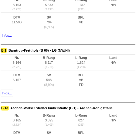
Nr.
B-Rang
L-Rang
Land
8.163
5.673
1.313
NW
(2.728)
(3.297)
(731)
DTV
SV
BPL
11.500
794
VB
(6,9%)
Infos...
B 1
Barntrup-Frettholz (B 66) - LG (NW/NI)
Nr.
B-Rang
L-Rang
Land
8.164
8.117
1.824
NW
(2.729)
(5.719)
(1.238)
DTV
SV
BPL
6.157
548
VB
(8,9%)
FD
Infos...
B 1a
Aachen-Vaalser Straße/Junkerstraße (B 1) - Aachen-Königstraße
Nr.
B-Rang
L-Rang
Land
8.165
3.695
827
NW
(2.824)
(1.405)
(255)
DTV
SV
BPL