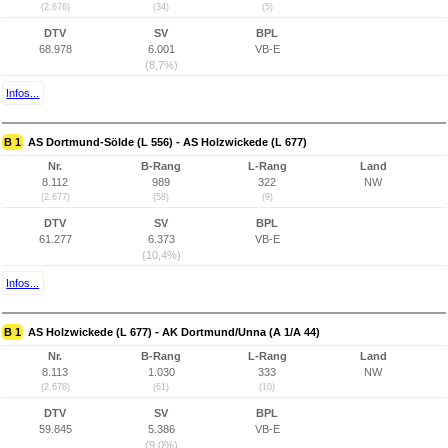
(2.676)
(34)
(5)
DTV
SV
BPL
68.978
6.001
VB-E
(8,7%)
Infos...
B 1
AS Dortmund-Sölde (L 556) - AS Holzwickede (L 677)
Nr.
B-Rang
L-Rang
Land
8.112
989
322
NW
(2.677)
(58)
(9)
DTV
SV
BPL
61.277
6.373
VB-E
(10,4%)
Infos...
B 1
AS Holzwickede (L 677) - AK Dortmund/Unna (A 1/A 44)
Nr.
B-Rang
L-Rang
Land
8.113
1.030
333
NW
(2.678)
(61)
(10)
DTV
SV
BPL
59.845
5.386
VB-E
(9,0%)