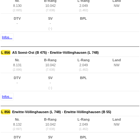
Nr.
B-Rang
L-Rang
Land
8.130
10.042
2.049
NW
(2.695)
(7.638)
(1.462)
DTV
SV
BPL
-
-
(-)
Infos...
L 856
AS Soest-Ost (B 475) - Erwitte-Völlinghausen (L 748)
Nr.
B-Rang
L-Rang
Land
8.131
10.042
2.049
NW
(2.696)
(7.638)
(1.462)
DTV
SV
BPL
-
-
(-)
Infos...
L 856
Erwitte-Völlinghausen (L 748) - Erwitte-Völlinghausen (B 55)
Nr.
B-Rang
L-Rang
Land
8.132
10.042
2.049
NW
(2.697)
(7.638)
(1.462)
DTV
SV
BPL