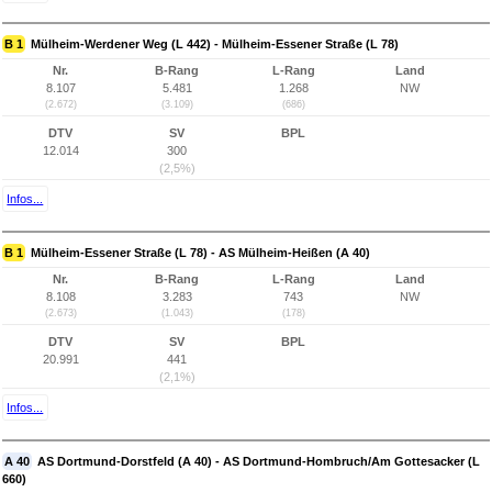
B 1
Mülheim-Werdener Weg (L 442) - Mülheim-Essener Straße (L 78)
Nr.
B-Rang
L-Rang
Land
8.107
5.481
1.268
NW
(2.672)
(3.109)
(686)
DTV
SV
BPL
12.014
300
(2,5%)
Infos...
B 1
Mülheim-Essener Straße (L 78) - AS Mülheim-Heißen (A 40)
Nr.
B-Rang
L-Rang
Land
8.108
3.283
743
NW
(2.673)
(1.043)
(178)
DTV
SV
BPL
20.991
441
(2,1%)
Infos...
A 40
AS Dortmund-Dorstfeld (A 40) - AS Dortmund-Hombruch/Am Gottesacker (L
660)