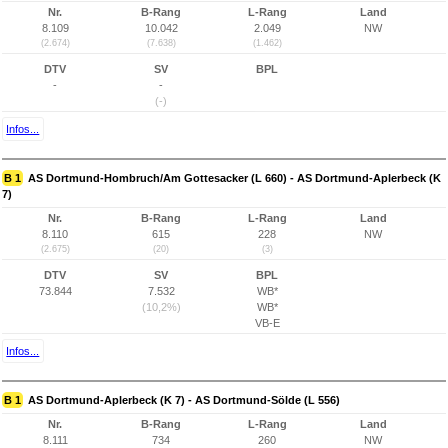
Nr.
B-Rang
L-Rang
Land
8.109
10.042
2.049
NW
(2.674)
(7.638)
(1.462)
DTV
SV
BPL
-
-
(-)
Infos...
B 1
AS Dortmund-Hombruch/Am Gottesacker (L 660) - AS Dortmund-Aplerbeck (K
7)
Nr.
B-Rang
L-Rang
Land
8.110
615
228
NW
(2.675)
(20)
(3)
DTV
SV
BPL
73.844
7.532
WB*
(10,2%)
WB*
VB-E
Infos...
B 1
AS Dortmund-Aplerbeck (K 7) - AS Dortmund-Sölde (L 556)
Nr.
B-Rang
L-Rang
Land
8.111
734
260
NW