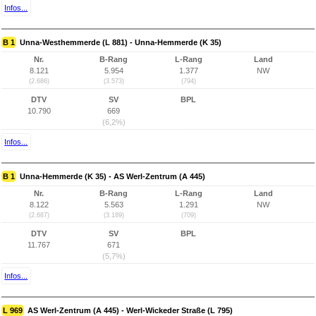
Infos...
B 1
Unna-Westhemmerde (L 881) - Unna-Hemmerde (K 35)
Nr.
B-Rang
L-Rang
Land
8.121
5.954
1.377
NW
(2.686)
(3.573)
(794)
DTV
SV
BPL
10.790
669
(6,2%)
Infos...
B 1
Unna-Hemmerde (K 35) - AS Werl-Zentrum (A 445)
Nr.
B-Rang
L-Rang
Land
8.122
5.563
1.291
NW
(2.687)
(3.189)
(709)
DTV
SV
BPL
11.767
671
(5,7%)
Infos...
L 969
AS Werl-Zentrum (A 445) - Werl-Wickeder Straße (L 795)