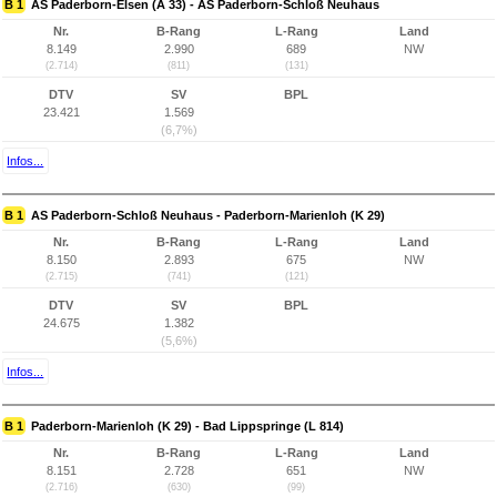
B 1
AS Paderborn-Elsen (A 33) - AS Paderborn-Schloß Neuhaus
Nr.
B-Rang
L-Rang
Land
8.149
2.990
689
NW
(2.714)
(811)
(131)
DTV
SV
BPL
23.421
1.569
(6,7%)
Infos...
B 1
AS Paderborn-Schloß Neuhaus - Paderborn-Marienloh (K 29)
Nr.
B-Rang
L-Rang
Land
8.150
2.893
675
NW
(2.715)
(741)
(121)
DTV
SV
BPL
24.675
1.382
(5,6%)
Infos...
B 1
Paderborn-Marienloh (K 29) - Bad Lippspringe (L 814)
Nr.
B-Rang
L-Rang
Land
8.151
2.728
651
NW
(2.716)
(630)
(99)