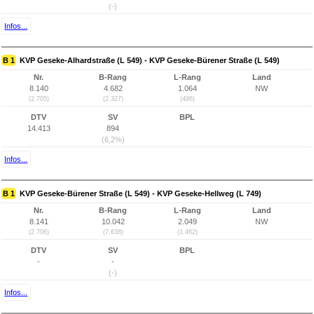
(-)
Infos...
B 1
KVP Geseke-Alhardstraße (L 549) - KVP Geseke-Bürener Straße (L 549)
Nr.
B-Rang
L-Rang
Land
8.140
4.682
1.064
NW
(2.705)
(2.327)
(486)
DTV
SV
BPL
14.413
894
(6,2%)
Infos...
B 1
KVP Geseke-Bürener Straße (L 549) - KVP Geseke-Hellweg (L 749)
Nr.
B-Rang
L-Rang
Land
8.141
10.042
2.049
NW
(2.706)
(7.638)
(1.462)
DTV
SV
BPL
-
-
(-)
Infos...