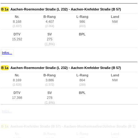
B 1a
Aachen-Roermonder Straße (L 232) - Aachen-Krefelder Straße (B 57)
Nr.
B-Rang
L-Rang
Land
8.168
4.407
986
NW
(2.827)
(2.064)
(410)
DTV
SV
BPL
15.292
275
(1,8%)
Infos...
B 1a
Aachen-Roermonder Straße (L 232) - Aachen-Krefelder Straße (B 57)
Nr.
B-Rang
L-Rang
Land
8.169
3.886
864
NW
(2.828)
(1.572)
(289)
DTV
SV
BPL
17.398
278
(1,6%)
Infos...
B 1a
Aachen-Krefelder Straße (B 57) - Aachen-Monheimsallee/Jülicher Straße (B 1)
Nr.
B-Rang
L-Rang
Land