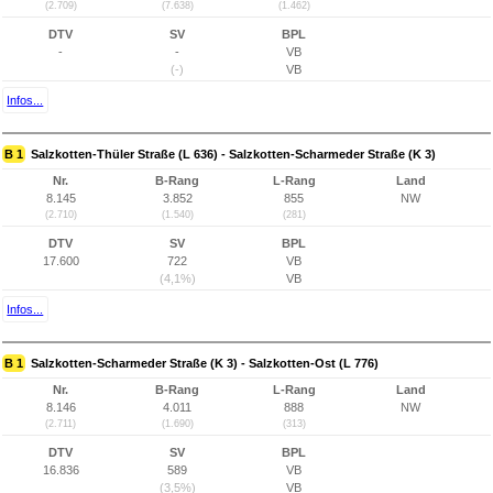
(2.709)
(7.638)
(1.462)
DTV
SV
BPL
-
-
VB
(-)
VB
Infos...
B 1
Salzkotten-Thüler Straße (L 636) - Salzkotten-Scharmeder Straße (K 3)
Nr.
B-Rang
L-Rang
Land
8.145
3.852
855
NW
(2.710)
(1.540)
(281)
DTV
SV
BPL
17.600
722
VB
(4,1%)
VB
Infos...
B 1
Salzkotten-Scharmeder Straße (K 3) - Salzkotten-Ost (L 776)
Nr.
B-Rang
L-Rang
Land
8.146
4.011
888
NW
(2.711)
(1.690)
(313)
DTV
SV
BPL
16.836
589
VB
(3,5%)
VB