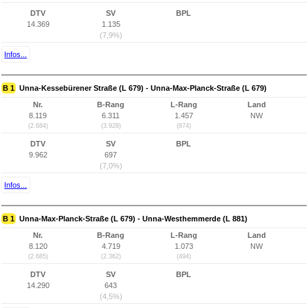
DTV
SV
BPL
14.369
1.135
(7,9%)
Infos...
B 1
Unna-Kessebürener Straße (L 679) - Unna-Max-Planck-Straße (L 679)
Nr.
B-Rang
L-Rang
Land
8.119
6.311
1.457
NW
(2.684)
(3.928)
(874)
DTV
SV
BPL
9.962
697
(7,0%)
Infos...
B 1
Unna-Max-Planck-Straße (L 679) - Unna-Westhemmerde (L 881)
Nr.
B-Rang
L-Rang
Land
8.120
4.719
1.073
NW
(2.685)
(2.362)
(494)
DTV
SV
BPL
14.290
643
(4,5%)