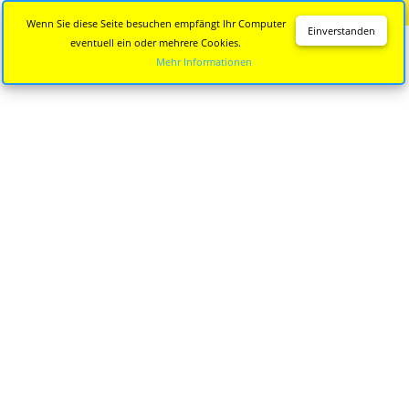
Diese Seite wird nicht mehr aktualisiert.
Zur neuen Seite
Wenn Sie diese Seite besuchen empfängt Ihr Computer
Einverstanden
eventuell ein oder mehrere Cookies.
Mehr Informationen