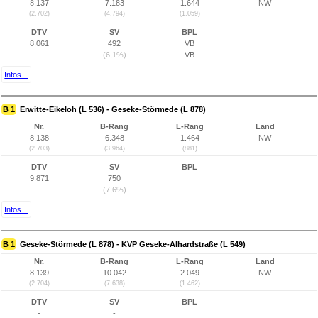
8.137
7.183
1.644
NW
(2.702)
(4.794)
(1.059)
DTV
SV
BPL
8.061
492
VB
(6,1%)
VB
Infos...
B 1
Erwitte-Eikeloh (L 536) - Geseke-Störmede (L 878)
Nr.
B-Rang
L-Rang
Land
8.138
6.348
1.464
NW
(2.703)
(3.964)
(881)
DTV
SV
BPL
9.871
750
(7,6%)
Infos...
B 1
Geseke-Störmede (L 878) - KVP Geseke-Alhardstraße (L 549)
Nr.
B-Rang
L-Rang
Land
8.139
10.042
2.049
NW
(2.704)
(7.638)
(1.462)
DTV
SV
BPL
-
-