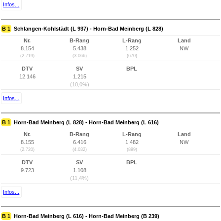
Infos...
B 1
Schlangen-Kohlstädt (L 937) - Horn-Bad Meinberg (L 828)
Nr.
B-Rang
L-Rang
Land
8.154
5.438
1.252
NW
(2.719)
(3.066)
(670)
DTV
SV
BPL
12.146
1.215
(10,0%)
Infos...
B 1
Horn-Bad Meinberg (L 828) - Horn-Bad Meinberg (L 616)
Nr.
B-Rang
L-Rang
Land
8.155
6.416
1.482
NW
(2.720)
(4.032)
(899)
DTV
SV
BPL
9.723
1.108
(11,4%)
Infos...
B 1
Horn-Bad Meinberg (L 616) - Horn-Bad Meinberg (B 239)