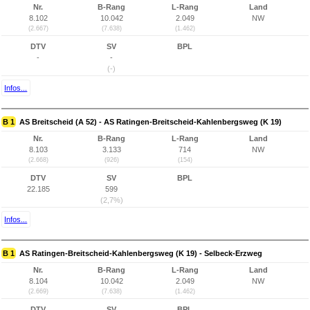
Nr.
B-Rang
L-Rang
Land
8.102
10.042
2.049
NW
(2.667)
(7.638)
(1.462)
DTV
SV
BPL
-
-
(-)
Infos...
B 1
AS Breitscheid (A 52) - AS Ratingen-Breitscheid-Kahlenbergsweg (K 19)
Nr.
B-Rang
L-Rang
Land
8.103
3.133
714
NW
(2.668)
(926)
(154)
DTV
SV
BPL
22.185
599
(2,7%)
Infos...
B 1
AS Ratingen-Breitscheid-Kahlenbergsweg (K 19) - Selbeck-Erzweg
Nr.
B-Rang
L-Rang
Land
8.104
10.042
2.049
NW
(2.669)
(7.638)
(1.462)
DTV
SV
BPL