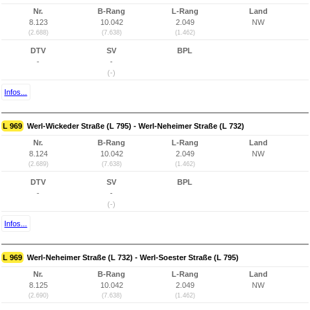
Nr.
B-Rang
L-Rang
Land
8.123
10.042
2.049
NW
(2.688)
(7.638)
(1.462)
DTV
SV
BPL
-
-
(-)
Infos...
L 969
Werl-Wickeder Straße (L 795) - Werl-Neheimer Straße (L 732)
Nr.
B-Rang
L-Rang
Land
8.124
10.042
2.049
NW
(2.689)
(7.638)
(1.462)
DTV
SV
BPL
-
-
(-)
Infos...
L 969
Werl-Neheimer Straße (L 732) - Werl-Soester Straße (L 795)
Nr.
B-Rang
L-Rang
Land
8.125
10.042
2.049
NW
(2.690)
(7.638)
(1.462)