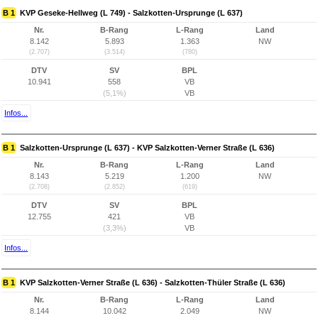
B 1
KVP Geseke-Hellweg (L 749) - Salzkotten-Ursprunge (L 637)
Nr.
B-Rang
L-Rang
Land
8.142
5.893
1.363
NW
(2.707)
(3.514)
(780)
DTV
SV
BPL
10.941
558
VB
(5,1%)
VB
Infos...
B 1
Salzkotten-Ursprunge (L 637) - KVP Salzkotten-Verner Straße (L 636)
Nr.
B-Rang
L-Rang
Land
8.143
5.219
1.200
NW
(2.708)
(2.852)
(619)
DTV
SV
BPL
12.755
421
VB
(3,3%)
VB
Infos...
B 1
KVP Salzkotten-Verner Straße (L 636) - Salzkotten-Thüler Straße (L 636)
Nr.
B-Rang
L-Rang
Land
8.144
10.042
2.049
NW