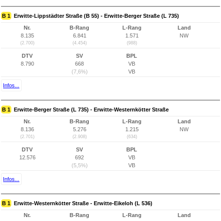
B 1
Erwitte-Lippstädter Straße (B 55) - Erwitte-Berger Straße (L 735)
Nr.
B-Rang
L-Rang
Land
8.135
6.841
1.571
NW
(2.700)
(4.454)
(988)
DTV
SV
BPL
8.790
668
VB
(7,6%)
VB
Infos...
B 1
Erwitte-Berger Straße (L 735) - Erwitte-Westernkötter Straße
Nr.
B-Rang
L-Rang
Land
8.136
5.276
1.215
NW
(2.701)
(2.908)
(634)
DTV
SV
BPL
12.576
692
VB
(5,5%)
VB
Infos...
B 1
Erwitte-Westernkötter Straße - Erwitte-Eikeloh (L 536)
Nr.
B-Rang
L-Rang
Land