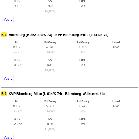
DTV
SV
BPL
13.133
762
VB
(5,8%)
Infos...
B 1
Blomberg (B 252-Ast/K 73) - KVP Blomberg-Mitte (L 614/K 74)
Nr.
B-Rang
L-Rang
Land
8.159
4.948
1.132
NW
(2.724)
(2.588)
(552)
DTV
SV
BPL
13.530
934
VB
(6,9%)
Infos...
B 1
KVP Blomberg-Mitte (L 614/K 74) - Blomberg-Walkenmühle
Nr.
B-Rang
L-Rang
Land
8.160
5.397
1.242
NW
(2.725)
(3.025)
(660)
DTV
SV
BPL
12.253
919
VB
(7,5%)
Infos...