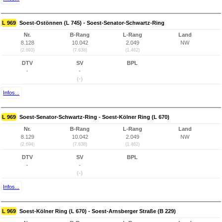
L 969
Soest-Ostönnen (L 745) - Soest-Senator-Schwartz-Ring
Nr.
B-Rang
L-Rang
Land
8.128
10.042
2.049
NW
(2.693)
(7.638)
(1.462)
DTV
SV
BPL
-
-
(-)
Infos...
L 969
Soest-Senator-Schwartz-Ring - Soest-Kölner Ring (L 670)
Nr.
B-Rang
L-Rang
Land
8.129
10.042
2.049
NW
(2.694)
(7.638)
(1.462)
DTV
SV
BPL
-
-
(-)
Infos...
L 969
Soest-Kölner Ring (L 670) - Soest-Arnsberger Straße (B 229)