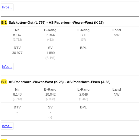
Infos...
B 1
Salzkotten-Ost (L 776) - AS Paderborn-Wewer-West (K 28)
Nr.
B-Rang
L-Rang
Land
8.147
2.364
600
NW
(2.712)
(412)
(67)
DTV
SV
BPL
30.977
1.890
(6,1%)
Infos...
B 1
AS Paderborn-Wewer-West (K 28) - AS Paderborn-Elsen (A 33)
Nr.
B-Rang
L-Rang
Land
8.148
10.042
2.049
NW
(2.713)
(7.638)
(1.462)
DTV
SV
BPL
-
-
(-)
Infos...