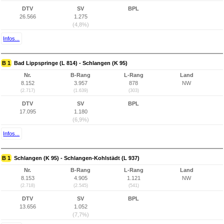
DTV
SV
BPL
26.566
1.275
(4,8%)
Infos...
B 1
Bad Lippspringe (L 814) - Schlangen (K 95)
Nr.
B-Rang
L-Rang
Land
8.152
3.957
878
NW
(2.717)
(1.639)
(303)
DTV
SV
BPL
17.095
1.180
(6,9%)
Infos...
B 1
Schlangen (K 95) - Schlangen-Kohlstädt (L 937)
Nr.
B-Rang
L-Rang
Land
8.153
4.905
1.121
NW
(2.718)
(2.545)
(541)
DTV
SV
BPL
13.656
1.052
(7,7%)