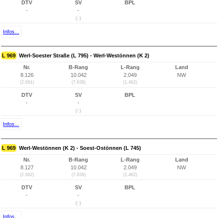
DTV
SV
BPL
-
-
(-)
Infos...
L 969
Werl-Soester Straße (L 795) - Werl-Westönnen (K 2)
Nr.
B-Rang
L-Rang
Land
8.126
10.042
2.049
NW
(2.691)
(7.638)
(1.462)
DTV
SV
BPL
-
-
(-)
Infos...
L 969
Werl-Westönnen (K 2) - Soest-Ostönnen (L 745)
Nr.
B-Rang
L-Rang
Land
8.127
10.042
2.049
NW
(2.692)
(7.638)
(1.462)
DTV
SV
BPL
-
-
(-)
Infos...