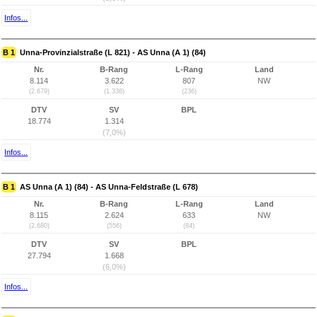
Infos...
B 1
Unna-Provinzialstraße (L 821) - AS Unna (A 1) (84)
Nr.
B-Rang
L-Rang
Land
8.114
3.622
807
NW
(2.679)
(1.336)
(236)
DTV
SV
BPL
18.774
1.314
(7,0%)
Infos...
B 1
AS Unna (A 1) (84) - AS Unna-Feldstraße (L 678)
Nr.
B-Rang
L-Rang
Land
8.115
2.624
633
NW
(2.680)
(556)
(84)
DTV
SV
BPL
27.794
1.668
(6,0%)
Infos...