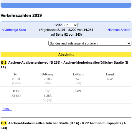
Verkehrszahlen 2019
Seite
< Vorherige Seite
(Ergebnisse
8.101
-
8.200
von
14.284
Nächste Seite >
auf
Seite 82 von 143
)
Abschnitt
B 1
Aachen-Adalbertsteinweg (B 258) - Aachen-Monheimsallee/Jülicher Straße (B
1A)
Nr.
B-Rang
L-Rang
Land
8.101
2.186
573
NW
(2.666)
(320)
(52)
DTV
SV
BPL
33.814
1.353
(4,0%)
Infos...
B 1
Aachen-Monheimsallee/Jülicher Straße (B 1A) - KVP Aachen-Europaplatz (A
544)