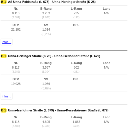
B 1
AS Unna-Feldstraße (L 678) - Unna-Hertinger Straße (K 28)
Nr.
B-Rang
L-Rang
Land
8.116
3.253
735
NW
(2.681)
(1.021)
(172)
DTV
SV
BPL
21.192
1.314
(6,2%)
Infos...
B 1
Unna-Hertinger Straße (K 28) - Unna-Iserlohner Straße (L 679)
Nr.
B-Rang
L-Rang
Land
8.117
3.587
802
NW
(2.682)
(1.304)
(231)
DTV
SV
BPL
19.028
1.066
(5,6%)
Infos...
B 1
Unna-Iserlohner Straße (L 679) - Unna-Kessebürener Straße (L 679)
Nr.
B-Rang
L-Rang
Land
8.118
4.695
1.067
NW
(2.683)
(2.339)
(489)