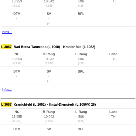
13.953
10.042
506
TH
(8.236)
(7.638)
(436)
DTV
SV
BPL
-
-
(-)
Infos...
L 3087
Bad Berka-Tannroda (L 1060) - Kranichfeld (L 1052)
Nr.
B-Rang
L-Rang
Land
13.954
10.042
506
TH
(8.237)
(7.638)
(436)
DTV
SV
BPL
-
-
(-)
Infos...
L 3087
Kranichfeld (L 1052) - Ilmtal-Dienstedt (L 1050/K 28)
Nr.
B-Rang
L-Rang
Land
13.955
10.042
506
TH
(8.238)
(7.638)
(436)
DTV
SV
BPL
-
-