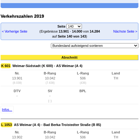
Verkehrszahlen 2019
Seite
< Vorherige Seite
(Ergebnisse
13.901
-
14.000
von
14.284
Nächste Seite >
auf
Seite 140 von 143
)
Abschnitt
K 601
Weimar-Südstadt (K 600) - AS Weimar (A 4)
Nr.
B-Rang
L-Rang
Land
13.901
10.042
506
TH
(8.039)
(7.638)
(436)
DTV
SV
BPL
-
-
(-)
Infos...
L 1053
AS Weimar (A 4) - Bad Berka-Troistedter Straße (B 85)
Nr.
B-Rang
L-Rang
Land
13.902
10.042
506
TH