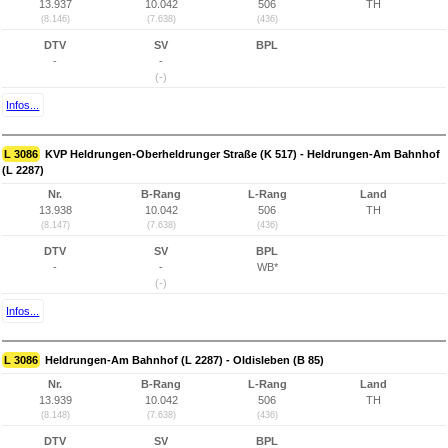
13.937
10.042
506
TH
(8.146)
(7.638)
(436)
DTV
SV
BPL
-
-
(-)
Infos...
L 3086
KVP Heldrungen-Oberheldrunger Straße (K 517) - Heldrungen-Am Bahnhof
(L 2287)
Nr.
B-Rang
L-Rang
Land
13.938
10.042
506
TH
(8.147)
(7.638)
(436)
DTV
SV
BPL
-
-
WB*
(-)
Infos...
L 3086
Heldrungen-Am Bahnhof (L 2287) - Oldisleben (B 85)
Nr.
B-Rang
L-Rang
Land
13.939
10.042
506
TH
(8.148)
(7.638)
(436)
DTV
SV
BPL