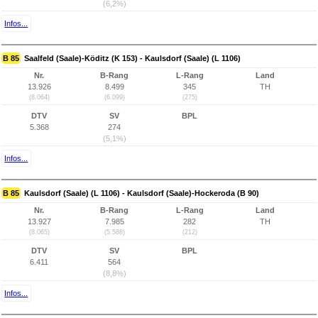
(6,2%)
Infos...
B 85
Saalfeld (Saale)-Köditz (K 153) - Kaulsdorf (Saale) (L 1106)
Nr.
B-Rang
L-Rang
Land
13.926
8.499
345
TH
(8.064)
(6.099)
(275)
DTV
SV
BPL
5.368
274
(5,1%)
Infos...
B 85
Kaulsdorf (Saale) (L 1106) - Kaulsdorf (Saale)-Hockeroda (B 90)
Nr.
B-Rang
L-Rang
Land
13.927
7.985
282
TH
(8.065)
(5.588)
(212)
DTV
SV
BPL
6.411
564
(8,8%)
Infos...