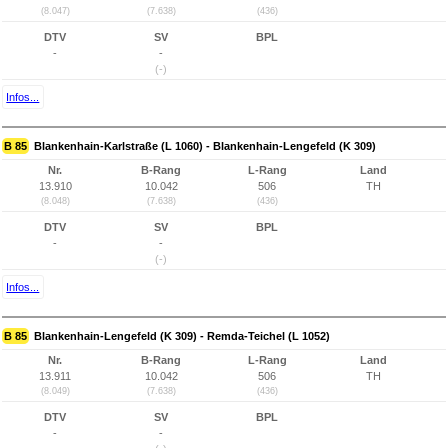
(8.047)
(7.638)
(436)
DTV
SV
BPL
-
-
(-)
Infos...
B 85
Blankenhain-Karlstraße (L 1060) - Blankenhain-Lengefeld (K 309)
Nr.
B-Rang
L-Rang
Land
13.910
10.042
506
TH
(8.048)
(7.638)
(436)
DTV
SV
BPL
-
-
(-)
Infos...
B 85
Blankenhain-Lengefeld (K 309) - Remda-Teichel (L 1052)
Nr.
B-Rang
L-Rang
Land
13.911
10.042
506
TH
(8.049)
(7.638)
(436)
DTV
SV
BPL
-
-