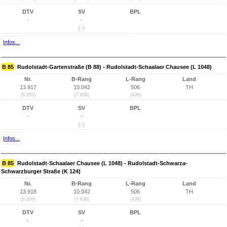
DTV
SV
BPL
-
-
(-)
Infos...
B 85
Rudolstadt-Gartenstraße (B 88) - Rudolstadt-Schaalaer Chausee (L 1048)
Nr.
B-Rang
L-Rang
Land
13.917
10.042
506
TH
(8.055)
(7.638)
(436)
DTV
SV
BPL
-
-
(-)
Infos...
B 85
Rudolstadt-Schaalaer Chausee (L 1048) - Rudolstadt-Schwarza-
Schwarzburger Straße (K 124)
Nr.
B-Rang
L-Rang
Land
13.918
10.042
506
TH
(8.056)
(7.638)
(436)
DTV
SV
BPL
-
-