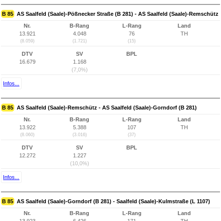
B 85
AS Saalfeld (Saale)-Pößnecker Straße (B 281) - AS Saalfeld (Saale)-Remschütz
Nr.
B-Rang
L-Rang
Land
13.921
4.048
76
TH
(8.059)
(1.721)
(15)
DTV
SV
BPL
16.679
1.168
(7,0%)
Infos...
B 85
AS Saalfeld (Saale)-Remschütz - AS Saalfeld (Saale)-Gorndorf (B 281)
Nr.
B-Rang
L-Rang
Land
13.922
5.388
107
TH
(8.060)
(3.016)
(37)
DTV
SV
BPL
12.272
1.227
(10,0%)
Infos...
B 85
AS Saalfeld (Saale)-Gorndorf (B 281) - Saalfeld (Saale)-Kulmstraße (L 1107)
Nr.
B-Rang
L-Rang
Land