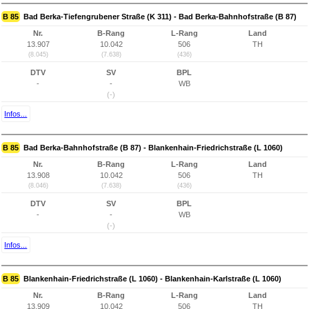
B 85
Bad Berka-Tiefengrubener Straße (K 311) - Bad Berka-Bahnhofstraße (B 87)
Nr.
B-Rang
L-Rang
Land
13.907
10.042
506
TH
(8.045)
(7.638)
(436)
DTV
SV
BPL
-
-
WB
(-)
Infos...
B 85
Bad Berka-Bahnhofstraße (B 87) - Blankenhain-Friedrichstraße (L 1060)
Nr.
B-Rang
L-Rang
Land
13.908
10.042
506
TH
(8.046)
(7.638)
(436)
DTV
SV
BPL
-
-
WB
(-)
Infos...
B 85
Blankenhain-Friedrichstraße (L 1060) - Blankenhain-Karlstraße (L 1060)
Nr.
B-Rang
L-Rang
Land
13.909
10.042
506
TH