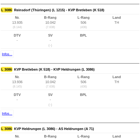
L 3086
Reinsdorf (Thüringen) (L 1215) - KVP Bretleben (K 518)
Nr.
B-Rang
L-Rang
Land
13.935
10.042
506
TH
(8.144)
(7.638)
(436)
DTV
SV
BPL
-
-
(-)
Infos...
L 3086
KVP Bretleben (K 518) - KVP Heldrungen (L 3086)
Nr.
B-Rang
L-Rang
Land
13.936
10.042
506
TH
(8.145)
(7.638)
(436)
DTV
SV
BPL
-
-
(-)
Infos...
L 3086
KVP Heldrungen (L 3086) - AS Heldrungen (A 71)
Nr.
B-Rang
L-Rang
Land