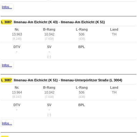
Infos...
L 3087
Ilmenau-Am Eichicht (K 43) - Ilmenau-Am Eichicht (K 51)
Nr.
B-Rang
L-Rang
Land
13.963
10.042
506
TH
(8.246)
(7.638)
(436)
DTV
SV
BPL
-
-
(-)
Infos...
L 3087
Ilmenau-Am Eichicht (K 51) - Ilmenau-Unterpörlitzer Straße (L 3004)
Nr.
B-Rang
L-Rang
Land
13.964
10.042
506
TH
(8.247)
(7.638)
(436)
DTV
SV
BPL
-
-
(-)
Infos...