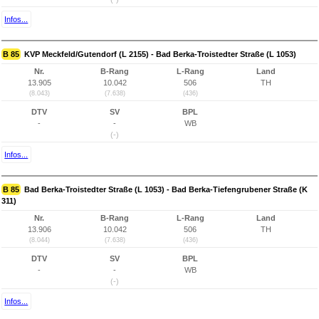
Infos...
B 85
KVP Meckfeld/Gutendorf (L 2155) - Bad Berka-Troistedter Straße (L 1053)
Nr.
B-Rang
L-Rang
Land
13.905
10.042
506
TH
(8.043)
(7.638)
(436)
DTV
SV
BPL
-
-
WB
(-)
Infos...
B 85
Bad Berka-Troistedter Straße (L 1053) - Bad Berka-Tiefengrubener Straße (K
311)
Nr.
B-Rang
L-Rang
Land
13.906
10.042
506
TH
(8.044)
(7.638)
(436)
DTV
SV
BPL
-
-
WB
(-)
Infos...