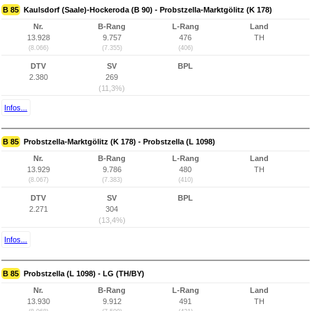
B 85
Kaulsdorf (Saale)-Hockeroda (B 90) - Probstzella-Marktgölitz (K 178)
Nr.
B-Rang
L-Rang
Land
13.928
9.757
476
TH
(8.066)
(7.355)
(406)
DTV
SV
BPL
2.380
269
(11,3%)
Infos...
B 85
Probstzella-Marktgölitz (K 178) - Probstzella (L 1098)
Nr.
B-Rang
L-Rang
Land
13.929
9.786
480
TH
(8.067)
(7.383)
(410)
DTV
SV
BPL
2.271
304
(13,4%)
Infos...
B 85
Probstzella (L 1098) - LG (TH/BY)
Nr.
B-Rang
L-Rang
Land
13.930
9.912
491
TH