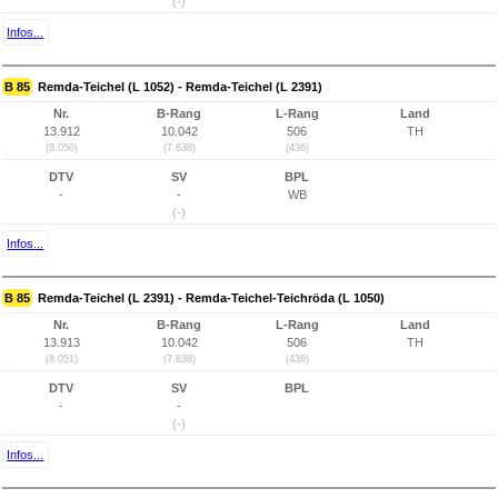
(-)
Infos...
B 85
Remda-Teichel (L 1052) - Remda-Teichel (L 2391)
Nr.
B-Rang
L-Rang
Land
13.912
10.042
506
TH
(8.050)
(7.638)
(436)
DTV
SV
BPL
-
-
WB
(-)
Infos...
B 85
Remda-Teichel (L 2391) - Remda-Teichel-Teichröda (L 1050)
Nr.
B-Rang
L-Rang
Land
13.913
10.042
506
TH
(8.051)
(7.638)
(436)
DTV
SV
BPL
-
-
(-)
Infos...