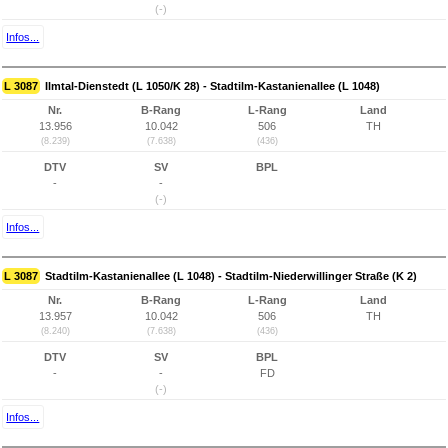
(-)
Infos...
L 3087
Ilmtal-Dienstedt (L 1050/K 28) - Stadtilm-Kastanienallee (L 1048)
Nr.
B-Rang
L-Rang
Land
13.956
10.042
506
TH
(8.239)
(7.638)
(436)
DTV
SV
BPL
-
-
(-)
Infos...
L 3087
Stadtilm-Kastanienallee (L 1048) - Stadtilm-Niederwillinger Straße (K 2)
Nr.
B-Rang
L-Rang
Land
13.957
10.042
506
TH
(8.240)
(7.638)
(436)
DTV
SV
BPL
-
-
FD
(-)
Infos...