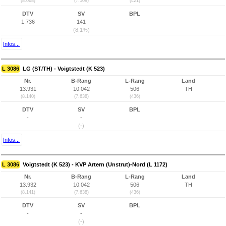
(8.068)
(7.509)
(421)
DTV
SV
BPL
1.736
141
(8,1%)
Infos...
L 3086
LG (ST/TH) - Voigtstedt (K 523)
Nr.
B-Rang
L-Rang
Land
13.931
10.042
506
TH
(8.140)
(7.638)
(436)
DTV
SV
BPL
-
-
(-)
Infos...
L 3086
Voigtstedt (K 523) - KVP Artern (Unstrut)-Nord (L 1172)
Nr.
B-Rang
L-Rang
Land
13.932
10.042
506
TH
(8.141)
(7.638)
(436)
DTV
SV
BPL
-
-
(-)