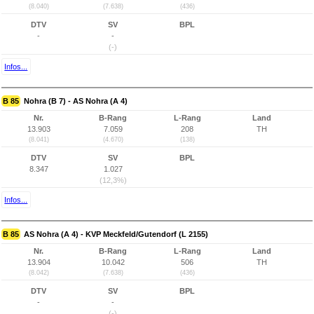
(8.040)
(7.638)
(436)
DTV
SV
BPL
-
-
(-)
Infos...
B 85
Nohra (B 7) - AS Nohra (A 4)
Nr.
B-Rang
L-Rang
Land
13.903
7.059
208
TH
(8.041)
(4.670)
(138)
DTV
SV
BPL
8.347
1.027
(12,3%)
Infos...
B 85
AS Nohra (A 4) - KVP Meckfeld/Gutendorf (L 2155)
Nr.
B-Rang
L-Rang
Land
13.904
10.042
506
TH
(8.042)
(7.638)
(436)
DTV
SV
BPL
-
-
(-)