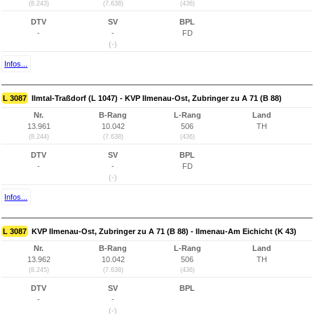
(8.243)
(7.638)
(436)
DTV
SV
BPL
-
-
FD
(-)
Infos...
L 3087
Ilmtal-Traßdorf (L 1047) - KVP Ilmenau-Ost, Zubringer zu A 71 (B 88)
Nr.
B-Rang
L-Rang
Land
13.961
10.042
506
TH
(8.244)
(7.638)
(436)
DTV
SV
BPL
-
-
FD
(-)
Infos...
L 3087
KVP Ilmenau-Ost, Zubringer zu A 71 (B 88) - Ilmenau-Am Eichicht (K 43)
Nr.
B-Rang
L-Rang
Land
13.962
10.042
506
TH
(8.245)
(7.638)
(436)
DTV
SV
BPL
-
-
(-)