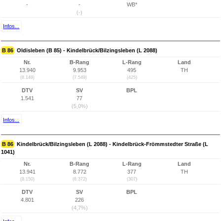
-
-
WB*
(-)
Infos...
B 86
Oldisleben (B 85) - Kindelbrück/Bilzingsleben (L 2088)
Nr.
B-Rang
L-Rang
Land
13.940
9.953
495
TH
(8.149)
(7.549)
(425)
DTV
SV
BPL
1.541
77
(5,0%)
Infos...
B 86
Kindelbrück/Bilzingsleben (L 2088) - Kindelbrück-Frömmstedter Straße (L
1041)
Nr.
B-Rang
L-Rang
Land
13.941
8.772
377
TH
(8.150)
(6.372)
(307)
DTV
SV
BPL
4.801
226
(4,7%)