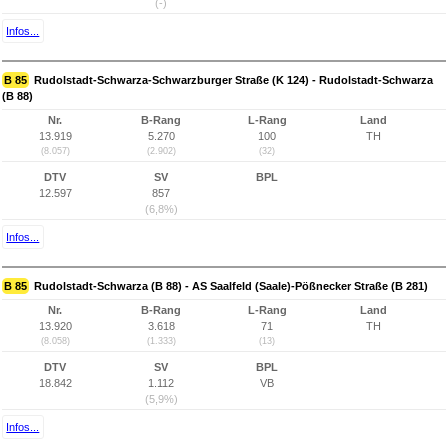
(-)
Infos...
B 85
Rudolstadt-Schwarza-Schwarzburger Straße (K 124) - Rudolstadt-Schwarza
(B 88)
Nr.
B-Rang
L-Rang
Land
13.919
5.270
100
TH
(8.057)
(2.902)
(32)
DTV
SV
BPL
12.597
857
(6,8%)
Infos...
B 85
Rudolstadt-Schwarza (B 88) - AS Saalfeld (Saale)-Pößnecker Straße (B 281)
Nr.
B-Rang
L-Rang
Land
13.920
3.618
71
TH
(8.058)
(1.333)
(13)
DTV
SV
BPL
18.842
1.112
VB
(5,9%)
Infos...