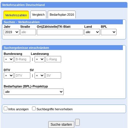
Verkehrszahlen Deutschland
Vergleich
Bedarfsplan 2016
Verkehrszahlen
Suchen - Verkehszahlen
Jahr
Straße
Ort|Zählstelle|TK-Blatt
Land
BPL
Suchergebnisse einschränken
Bundesrang Landesrang
|
DTV SV
|
Bedarfsplan (BPL)-Projekttyp
Infos anzeigen
Suchbegriffe hervorheben