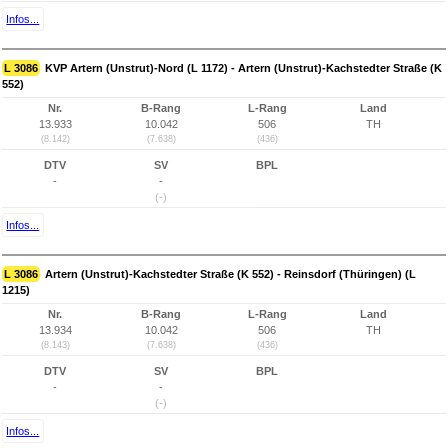
Infos...
L 3086
KVP Artern (Unstrut)-Nord (L 1172) - Artern (Unstrut)-Kachstedter Straße (K
552)
Nr.
B-Rang
L-Rang
Land
13.933
10.042
506
TH
(8.142)
(7.638)
(436)
DTV
SV
BPL
-
-
(-)
Infos...
L 3086
Artern (Unstrut)-Kachstedter Straße (K 552) - Reinsdorf (Thüringen) (L
1215)
Nr.
B-Rang
L-Rang
Land
13.934
10.042
506
TH
(8.143)
(7.638)
(436)
DTV
SV
BPL
-
-
(-)
Infos...