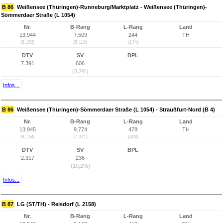
B 86
Weißensee (Thüringen)-Runneburg/Marktplatz - Weißensee (Thüringen)-
Sömmerdaer Straße (L 1054)
Nr.
B-Rang
L-Rang
Land
13.944
7.509
244
TH
(8.153)
(5.118)
(174)
DTV
SV
BPL
7.391
606
(8,2%)
Infos...
B 86
Weißensee (Thüringen)-Sömmerdaer Straße (L 1054) - Straußfurt-Nord (B 4)
Nr.
B-Rang
L-Rang
Land
13.945
9.774
478
TH
(8.154)
(7.371)
(408)
DTV
SV
BPL
2.317
236
(10,2%)
Infos...
B 87
LG (ST/TH) - Reisdorf (L 2158)
Nr.
B-Rang
L-Rang
Land