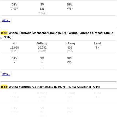
DTV
SV
BPL
7.097
326
WB*
(4,6%)
Infos...
B 88
Wutha-Farnroda-Mosbacher Straße (K 12) - Wutha-Farnroda-Gothaer Straße
(L 3007)
Nr.
B-Rang
L-Rang
Land
13.968
10.042
506
TH
(8.251)
(7.638)
(436)
DTV
SV
BPL
-
-
WB*
(-)
Infos...
B 88
Wutha-Farnroda-Gothaer Straße (L 3007) - Ruhla-Kittelsthal (K 14)
Nr.
B-Rang
L-Rang
Land
13.969
7.230
220
TH
(8.252)
(4.841)
(150)
DTV
SV
BPL
7.982
303
WB*
(3,8%)