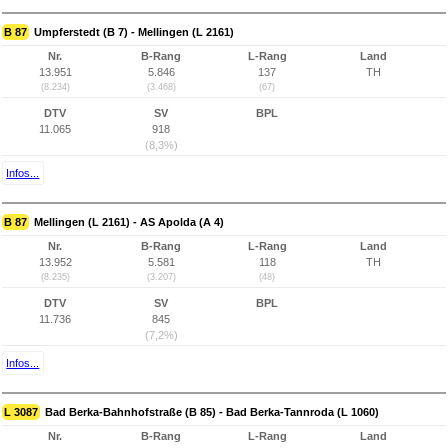
B 87
Umpferstedt (B 7) - Mellingen (L 2161)
Nr.
B-Rang
L-Rang
Land
13.951
5.846
137
TH
(8.234)
(3.468)
(67)
DTV
SV
BPL
11.065
918
(8,3%)
Infos...
B 87
Mellingen (L 2161) - AS Apolda (A 4)
Nr.
B-Rang
L-Rang
Land
13.952
5.581
118
TH
(8.235)
(3.207)
(48)
DTV
SV
BPL
11.736
845
(7,2%)
Infos...
L 3087
Bad Berka-Bahnhofstraße (B 85) - Bad Berka-Tannroda (L 1060)
Nr.
B-Rang
L-Rang
Land