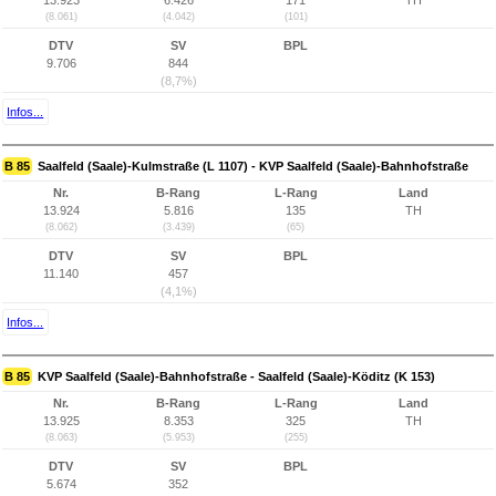
13.923
6.426
171
TH
(8.061)
(4.042)
(101)
DTV
SV
BPL
9.706
844
(8,7%)
Infos...
B 85
Saalfeld (Saale)-Kulmstraße (L 1107) - KVP Saalfeld (Saale)-Bahnhofstraße
Nr.
B-Rang
L-Rang
Land
13.924
5.816
135
TH
(8.062)
(3.439)
(65)
DTV
SV
BPL
11.140
457
(4,1%)
Infos...
B 85
KVP Saalfeld (Saale)-Bahnhofstraße - Saalfeld (Saale)-Köditz (K 153)
Nr.
B-Rang
L-Rang
Land
13.925
8.353
325
TH
(8.063)
(5.953)
(255)
DTV
SV
BPL
5.674
352