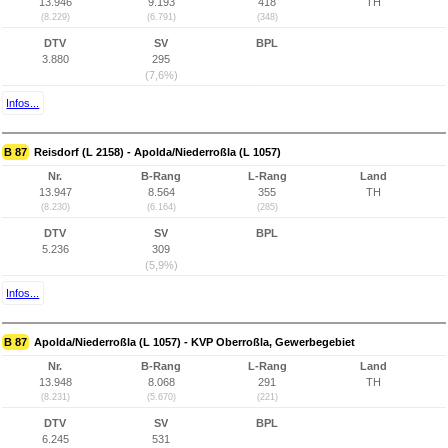
13.946
9.193
418
TH
(8.229)
(6.791)
(348)
DTV
SV
BPL
3.880
295
(7,6%)
Infos...
B 87
Reisdorf (L 2158) - Apolda/Niederroßla (L 1057)
Nr.
B-Rang
L-Rang
Land
13.947
8.564
355
TH
(8.230)
(6.164)
(285)
DTV
SV
BPL
5.236
309
(5,9%)
Infos...
B 87
Apolda/Niederroßla (L 1057) - KVP Oberroßla, Gewerbegebiet
Nr.
B-Rang
L-Rang
Land
13.948
8.068
291
TH
(8.231)
(5.670)
(221)
DTV
SV
BPL
6.245
531