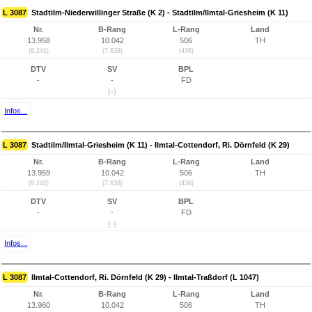
L 3087
Stadtilm-Niederwillinger Straße (K 2) - Stadtilm/Ilmtal-Griesheim (K 11)
Nr.
B-Rang
L-Rang
Land
13.958
10.042
506
TH
(8.241)
(7.638)
(436)
DTV
SV
BPL
-
-
FD
(-)
Infos...
L 3087
Stadtilm/Ilmtal-Griesheim (K 11) - Ilmtal-Cottendorf, Ri. Dörnfeld (K 29)
Nr.
B-Rang
L-Rang
Land
13.959
10.042
506
TH
(8.242)
(7.638)
(436)
DTV
SV
BPL
-
-
FD
(-)
Infos...
L 3087
Ilmtal-Cottendorf, Ri. Dörnfeld (K 29) - Ilmtal-Traßdorf (L 1047)
Nr.
B-Rang
L-Rang
Land
13.960
10.042
506
TH