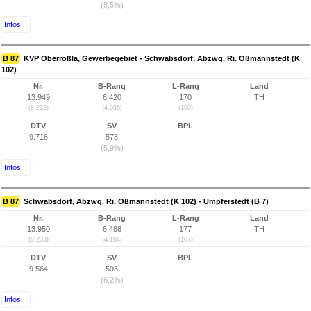
(8,5%)
Infos...
B 87
KVP Oberroßla, Gewerbegebiet - Schwabsdorf, Abzwg. Ri. Oßmannstedt (K
102)
Nr.
B-Rang
L-Rang
Land
13.949
6.420
170
TH
(8.232)
(4.036)
(100)
DTV
SV
BPL
9.716
573
(5,9%)
Infos...
B 87
Schwabsdorf, Abzwg. Ri. Oßmannstedt (K 102) - Umpferstedt (B 7)
Nr.
B-Rang
L-Rang
Land
13.950
6.488
177
TH
(8.233)
(4.104)
(107)
DTV
SV
BPL
9.564
593
(6,2%)
Infos...