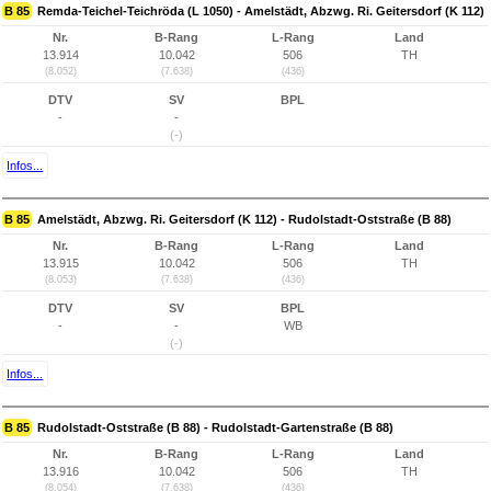
B 85
Remda-Teichel-Teichröda (L 1050) - Amelstädt, Abzwg. Ri. Geitersdorf (K 112)
Nr.
B-Rang
L-Rang
Land
13.914
10.042
506
TH
(8.052)
(7.638)
(436)
DTV
SV
BPL
-
-
(-)
Infos...
B 85
Amelstädt, Abzwg. Ri. Geitersdorf (K 112) - Rudolstadt-Oststraße (B 88)
Nr.
B-Rang
L-Rang
Land
13.915
10.042
506
TH
(8.053)
(7.638)
(436)
DTV
SV
BPL
-
-
WB
(-)
Infos...
B 85
Rudolstadt-Oststraße (B 88) - Rudolstadt-Gartenstraße (B 88)
Nr.
B-Rang
L-Rang
Land
13.916
10.042
506
TH
(8.054)
(7.638)
(436)