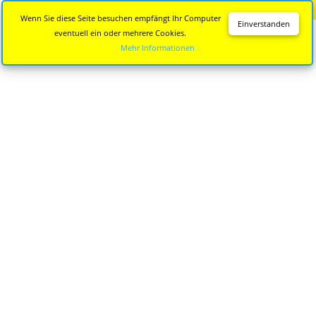
Diese Seite wird nicht mehr aktualisiert.
Zur neuen Seite
Wenn Sie diese Seite besuchen empfängt Ihr Computer
Einverstanden
eventuell ein oder mehrere Cookies.
Mehr Informationen