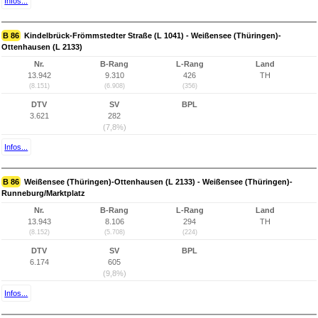
Infos...
B 86
Kindelbrück-Frömmstedter Straße (L 1041) - Weißensee (Thüringen)-
Ottenhausen (L 2133)
Nr.
B-Rang
L-Rang
Land
13.942
9.310
426
TH
(8.151)
(6.908)
(356)
DTV
SV
BPL
3.621
282
(7,8%)
Infos...
B 86
Weißensee (Thüringen)-Ottenhausen (L 2133) - Weißensee (Thüringen)-
Runneburg/Marktplatz
Nr.
B-Rang
L-Rang
Land
13.943
8.106
294
TH
(8.152)
(5.708)
(224)
DTV
SV
BPL
6.174
605
(9,8%)
Infos...