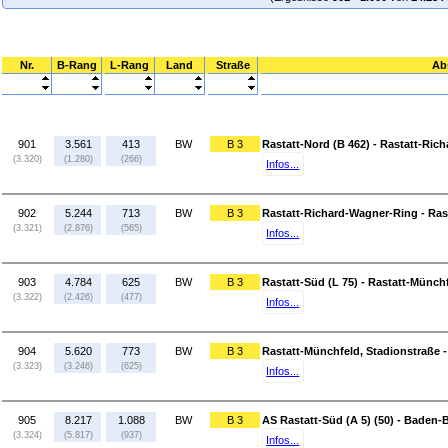
Nr.
B-Rang
L-Rang
Land
Straße
Ab
901
3.561
413
BW
B 3
Rastatt-Nord (B 462) - Rastatt-Ri
(3.320)
(1.280)
(266)
Infos...
902
5.244
713
BW
B 3
Rastatt-Richard-Wagner-Ring - Rast
(3.321)
(2.876)
(565)
Infos...
903
4.784
625
BW
B 3
Rastatt-Süd (L 75) - Rastatt-Münch
(3.322)
(2.426)
(477)
Infos...
904
5.620
773
BW
B 3
Rastatt-Münchfeld, Stadionstraße -
(3.323)
(3.246)
(625)
Infos...
905
8.217
1.088
BW
B 3
AS Rastatt-Süd (A 5) (50) - Baden-
(3.324)
(5.817)
(937)
Infos...