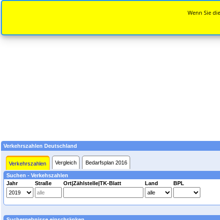
Wenn Sie die
Verkehrszahlen Deutschland
Vergleich
Bedarfsplan 2016
Verkehrszahlen
Suchen - Verkehszahlen
Jahr
Straße
Ort|Zählstelle|TK-Blatt
Land
BPL
Suchergebnisse einschränken