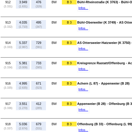
912
3.949
476
BW
B 3
Bühl-Rheinstraße (K 3763) - Bühl-O
(3.331)
(1.631)
(329)
Infos...
913
4.035
495
BW
B 3
Bühl-Oberweiler (K 3749) - AS Otte
(3.332)
(1.710)
(347)
Infos...
914
5.337
729
BW
B 3
AS Ottersweier-Hatzweier (K 3750) 
(3.333)
(2.967)
(581)
Infos...
915
5.381
733
BW
B 3
Kreisgrenze Rastatt/Offenburg - Ac
(3.334)
(3.009)
(585)
Infos...
916
4.995
671
BW
B 3
Achern (L 87) - Appenweier (B 28)
(3.335)
(2.635)
(523)
Infos...
917
3.551
412
BW
B 3
Appenweier (B 28) - Offenburg (B 3
(3.336)
(1.270)
(265)
Infos...
918
5.036
679
BW
B 3
Offenburg (B 33) - Offenburg (L 99
(3.337)
(2.674)
(531)
Infos...