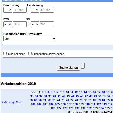
Bundesrang Landesrang
|
DTV SV
|
Bedarfsplan (BPL)-Projekttyp
Infos anzeigen
Suchbegriffe hervorheben
Verkehrszahlen 2019
Seite
1
2
3
4
5
6
7
8
9
10
11
12
13
14
15
16
17
18
19
2
35
36
37
38
39
40
41
42
43
44
45
46
47
48
49
50
51
52
68
69
70
71
72
73
74
75
76
77
78
79
80
81
82
83
84
85
8
< Vorherige Seite
101
102
103
104
105
106
107
108
109
110
111
112
113
114
126
127
128
129
130
131
132
133
134
135
1
(Ergebnisse
901
-
1.000
von
14.284