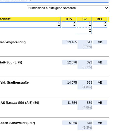
schnitt
DTV
SV
BPL
chard-Wagner-Ring
19.165
517
VB
(2,7%)
att-Süd (L 75)
12.676
393
VB
(3,1%)
feld, Stadionstraße
14.075
563
VB
(4,0%)
 AS Rastatt-Süd (A 5) (50)
11.654
559
VB
(4,8%)
Baden-Sandweier (L 67)
5.960
375
VB
(6,3%)