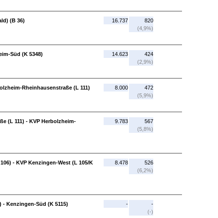
ld) (B 36)
16.737
820
(4,9%)
heim-Süd (K 5348)
14.623
424
(2,9%)
olzheim-Rheinhausenstraße (L 111)
8.000
472
(5,9%)
e (L 111) - KVP Herbolzheim-
9.783
567
(5,8%)
106) - KVP Kenzingen-West (L 105/K
8.478
526
(6,2%)
 - Kenzingen-Süd (K 5115)
-
-
(-)