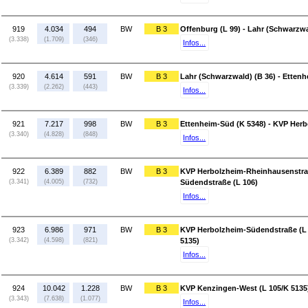
919
4.034
494
BW
B 3
Offenburg (L 99) - Lahr (Schwarzwa
(3.338)
(1.709)
(346)
Infos...
920
4.614
591
BW
B 3
Lahr (Schwarzwald) (B 36) - Etten
(3.339)
(2.262)
(443)
Infos...
921
7.217
998
BW
B 3
Ettenheim-Süd (K 5348) - KVP Herb
(3.340)
(4.828)
(848)
Infos...
922
6.389
882
BW
B 3
KVP Herbolzheim-Rheinhausenstraß
(3.341)
(4.005)
(732)
Südendstraße (L 106)
Infos...
923
6.986
971
BW
B 3
KVP Herbolzheim-Südendstraße (L 
(3.342)
(4.598)
(821)
5135)
Infos...
924
10.042
1.228
BW
B 3
KVP Kenzingen-West (L 105/K 5135)
(3.343)
(7.638)
(1.077)
Infos...