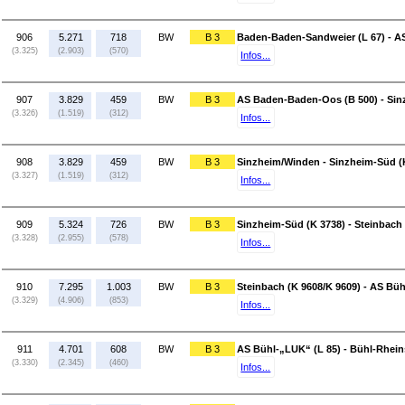
906
5.271
718
BW
B 3
Baden-Baden-Sandweier (L 67) - A
(3.325)
(2.903)
(570)
Infos...
907
3.829
459
BW
B 3
AS Baden-Baden-Oos (B 500) - Si
(3.326)
(1.519)
(312)
Infos...
908
3.829
459
BW
B 3
Sinzheim/Winden - Sinzheim-Süd (
(3.327)
(1.519)
(312)
Infos...
909
5.324
726
BW
B 3
Sinzheim-Süd (K 3738) - Steinbach 
(3.328)
(2.955)
(578)
Infos...
910
7.295
1.003
BW
B 3
Steinbach (K 9608/K 9609) - AS Büh
(3.329)
(4.906)
(853)
Infos...
911
4.701
608
BW
B 3
AS Bühl-„LUK“ (L 85) - Bühl-Rhein
(3.330)
(2.345)
(460)
Infos...