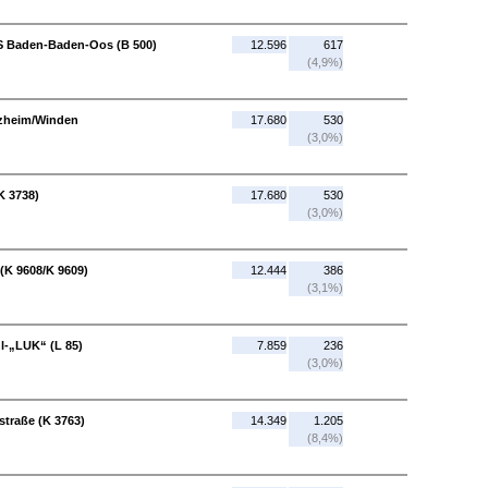
S Baden-Baden-Oos (B 500)
12.596
617
(4,9%)
nzheim/Winden
17.680
530
(3,0%)
K 3738)
17.680
530
(3,0%)
(K 9608/K 9609)
12.444
386
(3,1%)
l-„LUK“ (L 85)
7.859
236
(3,0%)
straße (K 3763)
14.349
1.205
(8,4%)