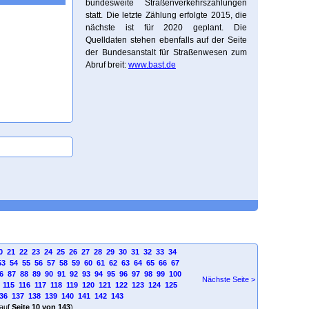
bundesweite Straßenverkehrszählungen
statt. Die letzte Zählung erfolgte 2015, die
nächste ist für 2020 geplant. Die
Quelldaten stehen ebenfalls auf der Seite
der Bundesanstalt für Straßenwesen zum
Abruf breit:
www.bast.de
0
21
22
23
24
25
26
27
28
29
30
31
32
33
34
53
54
55
56
57
58
59
60
61
62
63
64
65
66
67
6
87
88
89
90
91
92
93
94
95
96
97
98
99
100
Nächste Seite >
115
116
117
118
119
120
121
122
123
124
125
36
137
138
139
140
141
142
143
auf
Seite 10 von 143
)