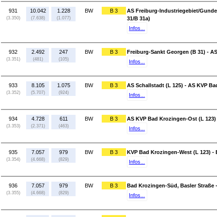
931
10.042
1.228
BW
B 3
AS Freiburg-Industriegebiet/Gunde
(3.350)
(7.638)
(1.077)
31/B 31a)
Infos...
932
2.492
247
BW
B 3
Freiburg-Sankt Georgen (B 31) - AS
(3.351)
(481)
(105)
Infos...
933
8.105
1.075
BW
B 3
AS Schallstadt (L 125) - AS KVP Ba
(3.352)
(5.707)
(924)
Infos...
934
4.728
611
BW
B 3
AS KVP Bad Krozingen-Ost (L 123)
(3.353)
(2.371)
(463)
Infos...
935
7.057
979
BW
B 3
KVP Bad Krozingen-West (L 123) - 
(3.354)
(4.668)
(829)
Infos...
936
7.057
979
BW
B 3
Bad Krozingen-Süd, Basler Straße 
(3.355)
(4.668)
(829)
Infos...