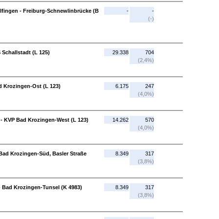
lfingen - Freiburg-Schnewlinbrücke (B
-
-
(-)
 Schallstadt (L 125)
29.338
704
(2,4%)
d Krozingen-Ost (L 123)
6.175
247
(4,0%)
 - KVP Bad Krozingen-West (L 123)
14.262
570
(4,0%)
Bad Krozingen-Süd, Basler Straße
8.349
317
(3,8%)
- Bad Krozingen-Tunsel (K 4983)
8.349
317
(3,8%)