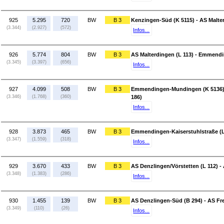
925
5.295
720
BW
B 3
Kenzingen-Süd (K 5115) - AS Malter
(3.344)
(2.927)
(572)
Infos...
926
5.774
804
BW
B 3
AS Malterdingen (L 113) - Emmend
(3.345)
(3.397)
(656)
Infos...
927
4.099
508
BW
B 3
Emmendingen-Mundingen (K 5136) 
(3.346)
(1.768)
(360)
186)
Infos...
928
3.873
465
BW
B 3
Emmendingen-Kaiserstuhlstraße (L 
(3.347)
(1.559)
(318)
Infos...
929
3.670
433
BW
B 3
AS Denzlingen/Vörstetten (L 112) -
(3.348)
(1.383)
(286)
Infos...
930
1.455
139
BW
B 3
AS Denzlingen-Süd (B 294) - AS Fr
(3.349)
(110)
(26)
Infos...