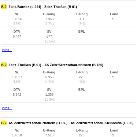
B 2
Zeitz/Bornitz (L 244) - Zeitz-Theißen (B 91)
Nr.
B-Rang
L-Rang
Land
13.056
7.968
311
ST
(2.892)
(5.571)
(246)
DTV
SV
BPL
6.447
677
(10,5%)
Infos...
B 2
Zeitz-Theißen (B 91) - AS Zeitz/Kretzschau-Näthern (B 180)
Nr.
B-Rang
L-Rang
Land
13.057
6.956
225
ST
(2.893)
(4.568)
(161)
DTV
SV
BPL
8.542
1.358
(15,9%)
Infos...
B 2
AS Zeitz/Kretzschau-Näthern (B 180) - AS Zeitz/Kretzschau-Kleinosida (L 193)
Nr.
B-Rang
L-Rang
Land
13.058
7.513
273
ST