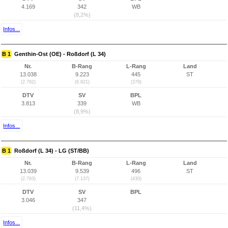
4.169
342
WB
(8,2%)
Infos...
B 1
Genthin-Ost (OE) - Roßdorf (L 34)
Nr.
B-Rang
L-Rang
Land
13.038
9.223
445
ST
(2.792)
(6.821)
(379)
DTV
SV
BPL
3.813
339
WB
(8,9%)
Infos...
B 1
Roßdorf (L 34) - LG (ST/BB)
Nr.
B-Rang
L-Rang
Land
13.039
9.539
496
ST
(2.793)
(7.137)
(430)
DTV
SV
BPL
3.046
347
(11,4%)
Infos...