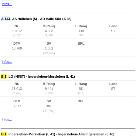
Infos...
A 143
AS Holleben (5) - AD Halle-Süd (A 38)
Nr.
B-Rang
L-Rang
Land
13.012
4.868
130
ST
(2.425)
(2.440)
(78)
DTV
SV
BPL
13.769
1.652
(12,0%)
Infos...
B 1
LG (NI/ST) - Ingersleben-Morsleben (L 41)
Nr.
B-Rang
L-Rang
Land
13.013
9.441
481
ST
(2.767)
(7.039)
(415)
DTV
SV
BPL
3.317
381
(11,5%)
Infos...
B 1
Ingersleben-Morsleben (L 41) - Ingersleben-Alleringersleben (L 40)