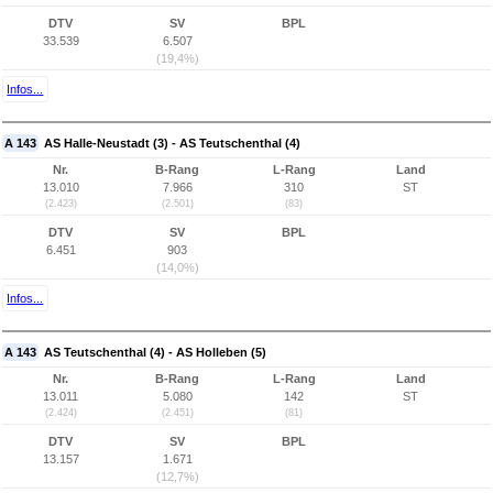
DTV
SV
BPL
33.539
6.507
(19,4%)
Infos...
A 143
AS Halle-Neustadt (3) - AS Teutschenthal (4)
Nr.
B-Rang
L-Rang
Land
13.010
7.966
310
ST
(2.423)
(2.501)
(83)
DTV
SV
BPL
6.451
903
(14,0%)
Infos...
A 143
AS Teutschenthal (4) - AS Holleben (5)
Nr.
B-Rang
L-Rang
Land
13.011
5.080
142
ST
(2.424)
(2.451)
(81)
DTV
SV
BPL
13.157
1.671
(12,7%)