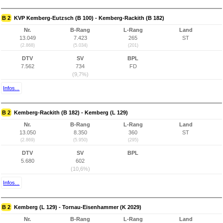
B 2
KVP Kemberg-Eutzsch (B 100) - Kemberg-Rackith (B 182)
Nr.
B-Rang
L-Rang
Land
13.049
7.423
265
ST
(2.868)
(5.034)
(201)
DTV
SV
BPL
7.562
734
FD
(9,7%)
Infos...
B 2
Kemberg-Rackith (B 182) - Kemberg (L 129)
Nr.
B-Rang
L-Rang
Land
13.050
8.350
360
ST
(2.869)
(5.950)
(295)
DTV
SV
BPL
5.680
602
(10,6%)
Infos...
B 2
Kemberg (L 129) - Tornau-Eisenhammer (K 2029)
Nr.
B-Rang
L-Rang
Land