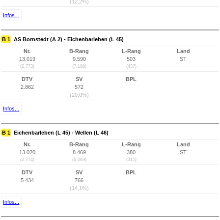
(12,2%)
Infos...
B 1
AS Bornstedt (A 2) - Eichenbarleben (L 45)
Nr.
B-Rang
L-Rang
Land
13.019
9.590
503
ST
(2.773)
(7.188)
(437)
DTV
SV
BPL
2.862
572
(20,0%)
Infos...
B 1
Eichenbarleben (L 45) - Wellen (L 46)
Nr.
B-Rang
L-Rang
Land
13.020
8.469
380
ST
(2.774)
(6.069)
(315)
DTV
SV
BPL
5.434
766
(14,1%)
Infos...