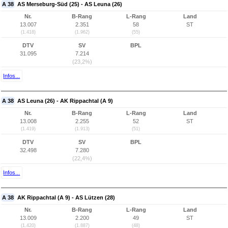
A 38
AS Merseburg-Süd (25) - AS Leuna (26)
Nr.
B-Rang
L-Rang
Land
13.007
2.351
58
ST
(1.418)
(1.962)
(55)
DTV
SV
BPL
31.095
7.214
(23,2%)
Infos...
A 38
AS Leuna (26) - AK Rippachtal (A 9)
Nr.
B-Rang
L-Rang
Land
13.008
2.255
52
ST
(1.419)
(1.913)
(51)
DTV
SV
BPL
32.498
7.280
(22,4%)
Infos...
A 38
AK Rippachtal (A 9) - AS Lützen (28)
Nr.
B-Rang
L-Rang
Land
13.009
2.200
49
ST
(1.420)
(1.887)
(48)