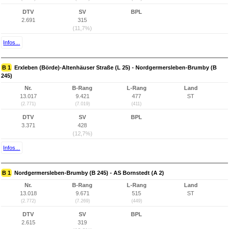
DTV
SV
BPL
2.691
315
(11,7%)
Infos...
B 1
Erxleben (Börde)-Altenhäuser Straße (L 25) - Nordgermersleben-Brumby (B
245)
Nr.
B-Rang
L-Rang
Land
13.017
9.421
477
ST
(2.771)
(7.019)
(411)
DTV
SV
BPL
3.371
428
(12,7%)
Infos...
B 1
Nordgermersleben-Brumby (B 245) - AS Bornstedt (A 2)
Nr.
B-Rang
L-Rang
Land
13.018
9.671
515
ST
(2.772)
(7.269)
(449)
DTV
SV
BPL
2.615
319