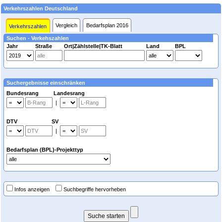
Verkehrszahlen Deutschland
Vergleich
Bedarfsplan 2016
Verkehrszahlen
Suchen - Verkehszahlen
Jahr
Straße
Ort|Zählstelle|TK-Blatt
Land
BPL
Suchergebnisse einschränken
Bundesrang Landesrang
|
DTV SV
|
Bedarfsplan (BPL)-Projekttyp
Infos anzeigen
Suchbegriffe hervorheben