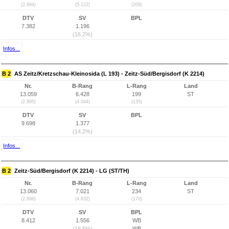
(2.894)
(5.122)
(209)
DTV
SV
BPL
7.382
1.196
(16,2%)
Infos...
B 2
AS Zeitz/Kretzschau-Kleinosida (L 193) - Zeitz-Süd/Bergisdorf (K 2214)
Nr.
B-Rang
L-Rang
Land
13.059
6.428
199
ST
(2.895)
(4.044)
(135)
DTV
SV
BPL
9.698
1.377
(14,2%)
Infos...
B 2
Zeitz-Süd/Bergisdorf (K 2214) - LG (ST/TH)
Nr.
B-Rang
L-Rang
Land
13.060
7.021
234
ST
(2.896)
(4.632)
(170)
DTV
SV
BPL
8.412
1.556
WB
(18,5%)
WB