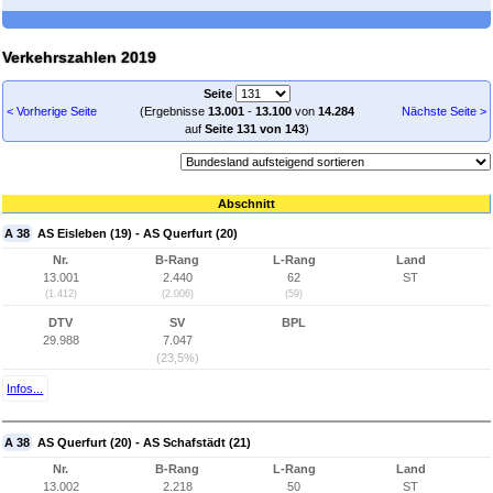
Verkehrszahlen 2019
Seite
< Vorherige Seite
(Ergebnisse
13.001
-
13.100
von
14.284
Nächste Seite >
auf
Seite 131 von 143
)
Abschnitt
A 38
AS Eisleben (19) - AS Querfurt (20)
Nr.
B-Rang
L-Rang
Land
13.001
2.440
62
ST
(1.412)
(2.006)
(59)
DTV
SV
BPL
29.988
7.047
(23,5%)
Infos...
A 38
AS Querfurt (20) - AS Schafstädt (21)
Nr.
B-Rang
L-Rang
Land
13.002
2.218
50
ST