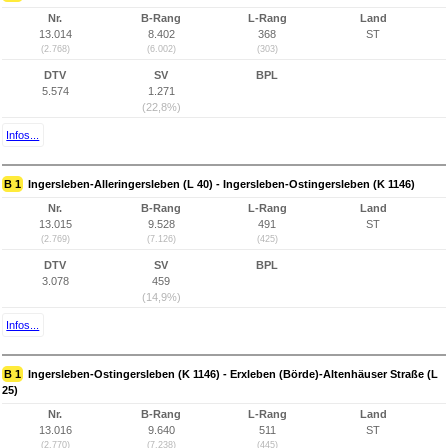
Nr.
B-Rang
L-Rang
Land
13.014
8.402
368
ST
(2.768)
(6.002)
(303)
DTV
SV
BPL
5.574
1.271
(22,8%)
Infos...
B 1
Ingersleben-Alleringersleben (L 40) - Ingersleben-Ostingersleben (K 1146)
Nr.
B-Rang
L-Rang
Land
13.015
9.528
491
ST
(2.769)
(7.126)
(425)
DTV
SV
BPL
3.078
459
(14,9%)
Infos...
B 1
Ingersleben-Ostingersleben (K 1146) - Erxleben (Börde)-Altenhäuser Straße (L
25)
Nr.
B-Rang
L-Rang
Land
13.016
9.640
511
ST
(2.770)
(7.238)
(445)