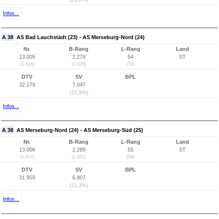
Infos...
A 38
AS Bad Lauchstädt (23) - AS Merseburg-Nord (24)
Nr.
B-Rang
L-Rang
Land
13.005
2.279
54
ST
(1.416)
(1.926)
(53)
DTV
SV
BPL
32.179
7.047
(21,9%)
Infos...
A 38
AS Merseburg-Nord (24) - AS Merseburg-Süd (25)
Nr.
B-Rang
L-Rang
Land
13.006
2.289
55
ST
(1.417)
(1.931)
(54)
DTV
SV
BPL
31.959
6.807
(21,3%)
Infos...