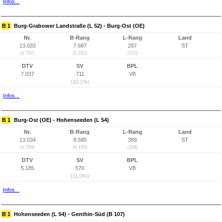
Infos...
B 1
Burg-Grabower Landstraße (L 52) - Burg-Ost (OE)
Nr.
B-Rang
L-Rang
Land
13.033
7.687
287
ST
(2.787)
(5.292)
(223)
DTV
SV
BPL
7.037
711
VB
(10,1%)
Infos...
B 1
Burg-Ost (OE) - Hohenseeden (L 54)
Nr.
B-Rang
L-Rang
Land
13.034
8.585
389
ST
(2.788)
(6.185)
(324)
DTV
SV
BPL
5.185
570
VB
(11,0%)
Infos...
B 1
Hohenseeden (L 54) - Genthin-Süd (B 107)