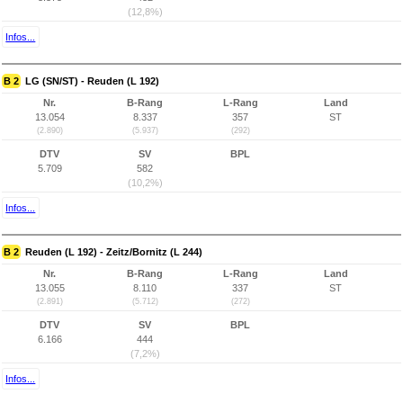
(12,8%)
Infos...
B 2
LG (SN/ST) - Reuden (L 192)
Nr.
B-Rang
L-Rang
Land
13.054
8.337
357
ST
(2.890)
(5.937)
(292)
DTV
SV
BPL
5.709
582
(10,2%)
Infos...
B 2
Reuden (L 192) - Zeitz/Bornitz (L 244)
Nr.
B-Rang
L-Rang
Land
13.055
8.110
337
ST
(2.891)
(5.712)
(272)
DTV
SV
BPL
6.166
444
(7,2%)
Infos...