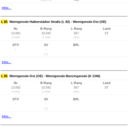
Infos...
L 85
Wernigerode-Halberstädter Straße (L 82) - Wernigerode-Ost (OE)
Nr.
B-Rang
L-Rang
Land
13.061
10.042
567
ST
(3.680)
(7.638)
(501)
DTV
SV
BPL
-
-
(-)
Infos...
L 85
Wernigerode-Ost (OE) - Wernigerode-Benzingerode (K 1346)
Nr.
B-Rang
L-Rang
Land
13.062
10.042
567
ST
(3.681)
(7.638)
(501)
DTV
SV
BPL
-
-
(-)
Infos...