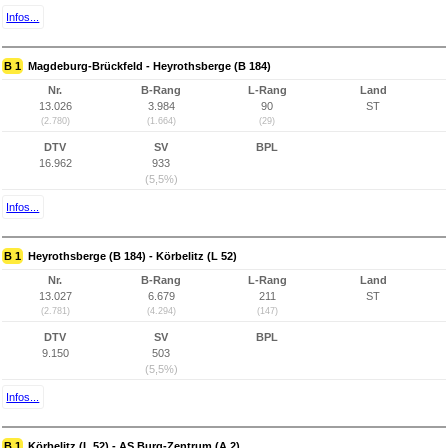
Infos...
B 1
Magdeburg-Brückfeld - Heyrothsberge (B 184)
Nr.
B-Rang
L-Rang
Land
13.026
3.984
90
ST
(2.780)
(1.664)
(29)
DTV
SV
BPL
16.962
933
(5,5%)
Infos...
B 1
Heyrothsberge (B 184) - Körbelitz (L 52)
Nr.
B-Rang
L-Rang
Land
13.027
6.679
211
ST
(2.781)
(4.294)
(147)
DTV
SV
BPL
9.150
503
(5,5%)
Infos...
B 1
Körbelitz (L 52) - AS Burg-Zentrum (A 2)