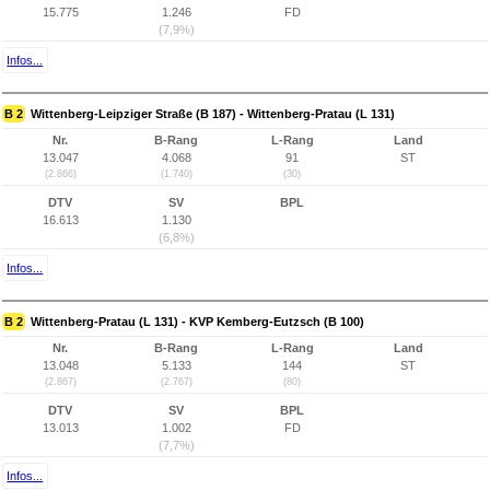
15.775
1.246
FD
(7,9%)
Infos...
B 2
Wittenberg-Leipziger Straße (B 187) - Wittenberg-Pratau (L 131)
Nr.
B-Rang
L-Rang
Land
13.047
4.068
91
ST
(2.866)
(1.740)
(30)
DTV
SV
BPL
16.613
1.130
(6,8%)
Infos...
B 2
Wittenberg-Pratau (L 131) - KVP Kemberg-Eutzsch (B 100)
Nr.
B-Rang
L-Rang
Land
13.048
5.133
144
ST
(2.867)
(2.767)
(80)
DTV
SV
BPL
13.013
1.002
FD
(7,7%)
Infos...