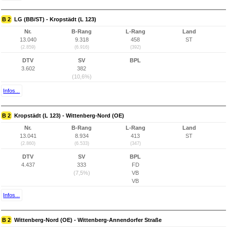
B 2
LG (BB/ST) - Kropstädt (L 123)
Nr.
B-Rang
L-Rang
Land
13.040
9.318
458
ST
(2.859)
(6.916)
(392)
DTV
SV
BPL
3.602
382
(10,6%)
Infos...
B 2
Kropstädt (L 123) - Wittenberg-Nord (OE)
Nr.
B-Rang
L-Rang
Land
13.041
8.934
413
ST
(2.860)
(6.533)
(347)
DTV
SV
BPL
4.437
333
FD
(7,5%)
VB
VB
Infos...
B 2
Wittenberg-Nord (OE) - Wittenberg-Annendorfer Straße