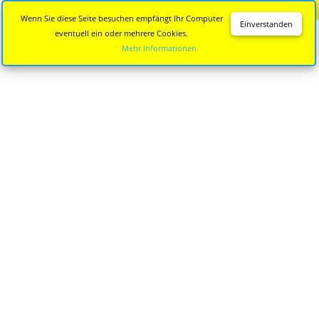
Diese Seite wird nicht mehr aktualisiert.
Zur neuen Seite
Wenn Sie diese Seite besuchen empfängt Ihr Computer
Einverstanden
eventuell ein oder mehrere Cookies.
Mehr Informationen