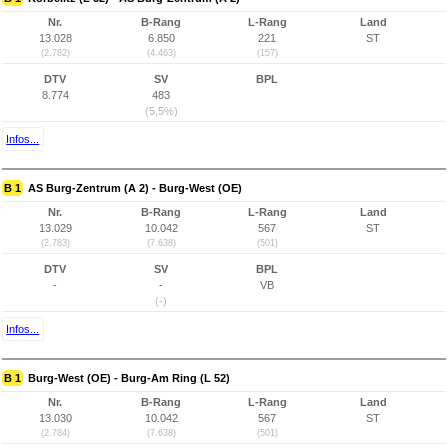
Nr.
B-Rang
L-Rang
Land
13.028
6.850
221
ST
(2.782)
(4.463)
(157)
DTV
SV
BPL
8.774
483
(5,5%)
Infos...
B 1
AS Burg-Zentrum (A 2) - Burg-West (OE)
Nr.
B-Rang
L-Rang
Land
13.029
10.042
567
ST
(2.783)
(7.638)
(501)
DTV
SV
BPL
-
-
VB
(-)
Infos...
B 1
Burg-West (OE) - Burg-Am Ring (L 52)
Nr.
B-Rang
L-Rang
Land
13.030
10.042
567
ST
(2.784)
(7.638)
(501)