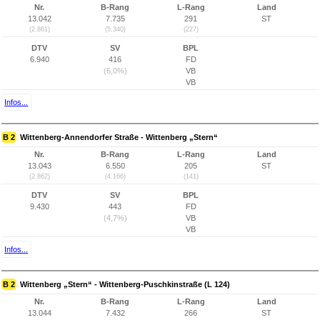
Nr.
B-Rang
L-Rang
Land
13.042
7.735
291
ST
(2.861)
(5.340)
(227)
DTV
SV
BPL
6.940
416
FD
(6,0%)
VB
VB
Infos...
B 2
Wittenberg-Annendorfer Straße - Wittenberg „Stern“
Nr.
B-Rang
L-Rang
Land
13.043
6.550
205
ST
(2.862)
(4.166)
(141)
DTV
SV
BPL
9.430
443
FD
(4,7%)
VB
VB
Infos...
B 2
Wittenberg „Stern“ - Wittenberg-Puschkinstraße (L 124)
Nr.
B-Rang
L-Rang
Land
13.044
7.432
266
ST