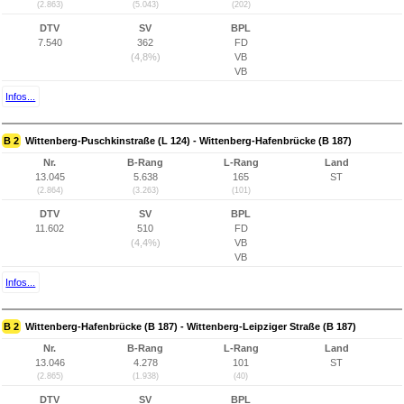
(2.863)
(5.043)
(202)
DTV
SV
BPL
7.540
362
FD
(4,8%)
VB
VB
Infos...
B 2
Wittenberg-Puschkinstraße (L 124) - Wittenberg-Hafenbrücke (B 187)
Nr.
B-Rang
L-Rang
Land
13.045
5.638
165
ST
(2.864)
(3.263)
(101)
DTV
SV
BPL
11.602
510
FD
(4,4%)
VB
VB
Infos...
B 2
Wittenberg-Hafenbrücke (B 187) - Wittenberg-Leipziger Straße (B 187)
Nr.
B-Rang
L-Rang
Land
13.046
4.278
101
ST
(2.865)
(1.938)
(40)
DTV
SV
BPL