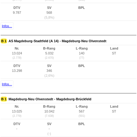
DTV
SV
BPL
9.787
568
(5,8%)
Infos...
B 1
AS Magdeburg-Stadtfeld (A 14) - Magdeburg-Neu Olvenstedt
Nr.
B-Rang
L-Rang
Land
13.024
5.032
140
ST
(2.778)
(2.670)
(77)
DTV
SV
BPL
13.298
346
(2,6%)
Infos...
B 1
Magdeburg-Neu Olvenstedt - Magdeburg-Brückfeld
Nr.
B-Rang
L-Rang
Land
13.025
10.042
567
ST
(2.779)
(7.638)
(501)
DTV
SV
BPL
-
-
(-)