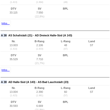
(1.413)
(1.894)
(49)
DTV
SV
BPL
33.115
7.550
(22,8%)
Infos...
A 38
AS Schafstädt (21) - AD Dreieck Halle-Süd (A 143)
Nr.
B-Rang
L-Rang
Land
13.003
2.106
48
ST
(1.414)
(1.833)
(47)
DTV
SV
BPL
35.529
7.710
(21,7%)
Infos...
A 38
AD Halle-Süd (A 143) - AS Bad Lauchstädt (23)
Nr.
B-Rang
L-Rang
Land
13.004
2.390
60
ST
(1.415)
(1.981)
(57)
DTV
SV
BPL
30.593
6.669
(21,8%)