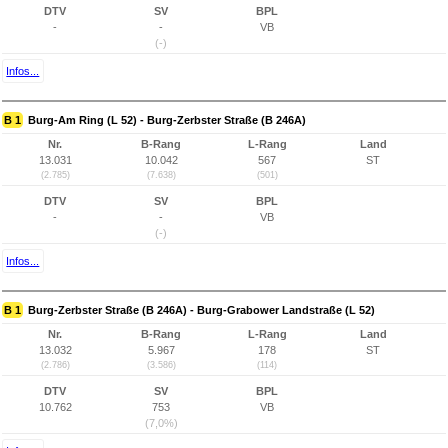
DTV
SV
BPL
-
-
VB
(-)
Infos...
B 1
Burg-Am Ring (L 52) - Burg-Zerbster Straße (B 246A)
Nr.
B-Rang
L-Rang
Land
13.031
10.042
567
ST
(2.785)
(7.638)
(501)
DTV
SV
BPL
-
-
VB
(-)
Infos...
B 1
Burg-Zerbster Straße (B 246A) - Burg-Grabower Landstraße (L 52)
Nr.
B-Rang
L-Rang
Land
13.032
5.967
178
ST
(2.786)
(3.586)
(114)
DTV
SV
BPL
10.762
753
VB
(7,0%)