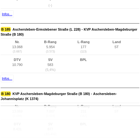
-
-
(-)
Infos...
B 185
Aschersleben-Ermslebener Straße (L 228) - KVP Aschersleben-Magdeburger
Straße (B 180)
Nr.
B-Rang
L-Rang
Land
13.068
5.954
177
ST
(3.687)
(3.573)
(113)
DTV
SV
BPL
10.790
583
(5,4%)
Infos...
B 180
KVP Aschersleben-Magdeburger Straße (B 180) - Aschersleben-
Johannisplatz (K 1374)
Nr.
B-Rang
L-Rang
Land
13.069
7.007
231
ST
(3.688)
(4.619)
(167)
DTV
SV
BPL
8.431
877
(10,4%)