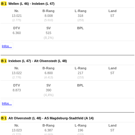
B 1
Wellen (L 46) - Irxleben (L 47)
Nr.
B-Rang
L-Rang
Land
13.021
8.008
318
ST
(2.775)
(5.610)
(253)
DTV
SV
BPL
6.360
515
(8,1%)
Infos...
B 1
Irxleben (L 47) - Alt Olvenstedt (L 48)
Nr.
B-Rang
L-Rang
Land
13.022
6.800
217
ST
(2.776)
(4.413)
(153)
DTV
SV
BPL
8.873
390
(4,4%)
Infos...
B 1
Alt Olvenstedt (L 48) - AS Magdeburg-Stadtfeld (A 14)
Nr.
B-Rang
L-Rang
Land
13.023
6.387
196
ST
(2.777)
(4.003)
(132)