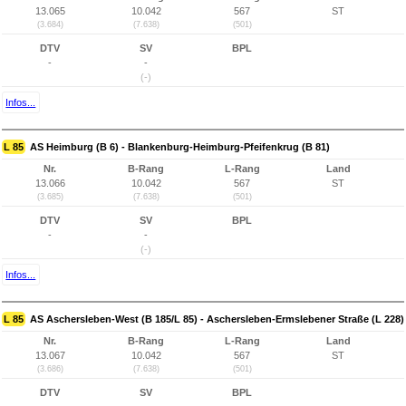
13.065
10.042
567
ST
(3.684)
(7.638)
(501)
DTV
SV
BPL
-
-
(-)
Infos...
L 85
AS Heimburg (B 6) - Blankenburg-Heimburg-Pfeifenkrug (B 81)
Nr.
B-Rang
L-Rang
Land
13.066
10.042
567
ST
(3.685)
(7.638)
(501)
DTV
SV
BPL
-
-
(-)
Infos...
L 85
AS Aschersleben-West (B 185/L 85) - Aschersleben-Ermslebener Straße (L 228)
Nr.
B-Rang
L-Rang
Land
13.067
10.042
567
ST
(3.686)
(7.638)
(501)
DTV
SV
BPL