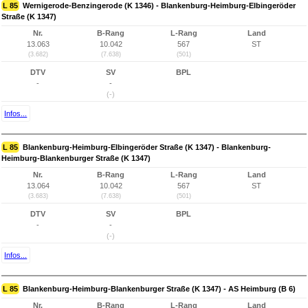
L 85
Wernigerode-Benzingerode (K 1346) - Blankenburg-Heimburg-Elbingeröder
Straße (K 1347)
Nr.
B-Rang
L-Rang
Land
13.063
10.042
567
ST
(3.682)
(7.638)
(501)
DTV
SV
BPL
-
-
(-)
Infos...
L 85
Blankenburg-Heimburg-Elbingeröder Straße (K 1347) - Blankenburg-
Heimburg-Blankenburger Straße (K 1347)
Nr.
B-Rang
L-Rang
Land
13.064
10.042
567
ST
(3.683)
(7.638)
(501)
DTV
SV
BPL
-
-
(-)
Infos...
L 85
Blankenburg-Heimburg-Blankenburger Straße (K 1347) - AS Heimburg (B 6)
Nr.
B-Rang
L-Rang
Land