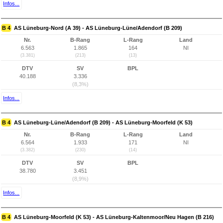
Infos...
B 4
AS Lüneburg-Nord (A 39) - AS Lüneburg-Lüne/Adendorf (B 209)
Nr.
B-Rang
L-Rang
Land
6.563
1.865
164
NI
(3.381)
(213)
(13)
DTV
SV
BPL
40.188
3.336
(8,3%)
Infos...
B 4
AS Lüneburg-Lüne/Adendorf (B 209) - AS Lüneburg-Moorfeld (K 53)
Nr.
B-Rang
L-Rang
Land
6.564
1.933
171
NI
(3.382)
(230)
(14)
DTV
SV
BPL
38.780
3.451
(8,9%)
Infos...
B 4
AS Lüneburg-Moorfeld (K 53) - AS Lüneburg-Kaltenmoor/Neu Hagen (B 216)