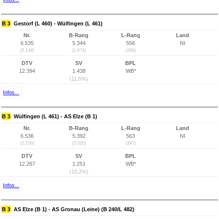
B 3
Gestorf (L 460) - Wülfingen (L 461)
Nr.
B-Rang
L-Rang
Land
6.535
5.344
556
NI
(3.149)
(2.974)
(290)
DTV
SV
BPL
12.394
1.438
WB*
(11,6%)
Infos...
B 3
Wülfingen (L 461) - AS Elze (B 1)
Nr.
B-Rang
L-Rang
Land
6.536
5.392
563
NI
(3.150)
(3.020)
(297)
DTV
SV
BPL
12.267
1.251
WB*
(10,2%)
Infos...
B 3
AS Elze (B 1) - AS Gronau (Leine) (B 240/L 482)