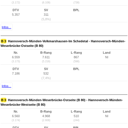
(3.172)
(6.108)
(738)
DTV
SV
BPL
5.357
311
(5,8%)
Infos...
B 3
Hannoversch-Münden-Volkmarshausen-Im Schedetal - Hannoversch-Münden-
Weserbrücke-Ostseite (B 80)
Nr.
B-Rang
L-Rang
Land
6.559
7.611
867
NI
(3.173)
(5.216)
(598)
DTV
SV
BPL
7.186
532
(7,4%)
Infos...
B 3
Hannoversch-Münden-Weserbrücke-Ostseite (B 80) - Hannoversch-Münden-
Weserbrücke-Westseite (B 80)
Nr.
B-Rang
L-Rang
Land
6.560
4.968
510
NI
(3.174)
(2.608)
(244)
DTV
SV
BPL