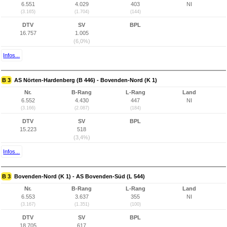
6.551
4.029
403
NI
(3.165)
(1.704)
(144)
DTV
SV
BPL
16.757
1.005
(6,0%)
Infos...
B 3
AS Nörten-Hardenberg (B 446) - Bovenden-Nord (K 1)
Nr.
B-Rang
L-Rang
Land
6.552
4.430
447
NI
(3.166)
(2.087)
(184)
DTV
SV
BPL
15.223
518
(3,4%)
Infos...
B 3
Bovenden-Nord (K 1) - AS Bovenden-Süd (L 544)
Nr.
B-Rang
L-Rang
Land
6.553
3.637
355
NI
(3.167)
(1.351)
(100)
DTV
SV
BPL
18.705
617