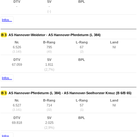
DTV
SV
BPL
-
-
(-)
Infos...
B 3
AS Hannover-Weidetor - AS Hannover-Pferdeturm (L 384)
Nr.
B-Rang
L-Rang
Land
6.526
795
67
NI
(3.140)
(40)
(2)
DTV
SV
BPL
67.059
1.811
(2,7%)
Infos...
B 3
AS Hannover-Pferdeturm (L 384) - AS Hannover-Seelhorster Kreuz (B 6/B 65)
Nr.
B-Rang
L-Rang
Land
6.527
714
57
NI
(3.141)
(32)
(1)
DTV
SV
BPL
69.818
2.025
(2,9%)
Infos...