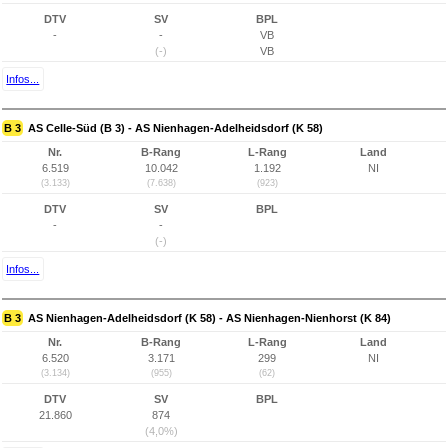
DTV
SV
BPL
-
-
VB
(-)
VB
Infos...
B 3
AS Celle-Süd (B 3) - AS Nienhagen-Adelheidsdorf (K 58)
Nr.
B-Rang
L-Rang
Land
6.519
10.042
1.192
NI
(3.133)
(7.638)
(923)
DTV
SV
BPL
-
-
(-)
Infos...
B 3
AS Nienhagen-Adelheidsdorf (K 58) - AS Nienhagen-Nienhorst (K 84)
Nr.
B-Rang
L-Rang
Land
6.520
3.171
299
NI
(3.134)
(955)
(62)
DTV
SV
BPL
21.860
874
(4,0%)