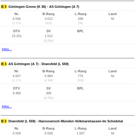
B 3
Göttingen-Grone (K 36) - AS Göttingen (A 7)
Nr.
B-Rang
L-Rang
Land
6.556
3.012
288
NI
(3.170)
(832)
(56)
DTV
SV
BPL
23.261
1.512
(6,5%)
Infos...
B 3
AS Göttingen (A 7) - Dransfeld (L 559)
Nr.
B-Rang
L-Rang
Land
6.557
6.984
776
NI
(3.171)
(4.596)
(508)
DTV
SV
BPL
8.480
399
(4,7%)
Infos...
B 3
Dransfeld (L 559) - Hannoversch-Münden-Volkmarshausen-Im Schedetal
Nr.
B-Rang
L-Rang
Land
6.558
8.508
1.007
NI