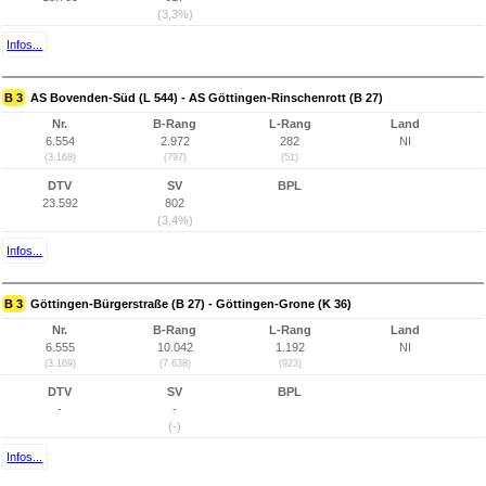
(3,3%)
Infos...
B 3
AS Bovenden-Süd (L 544) - AS Göttingen-Rinschenrott (B 27)
Nr.
B-Rang
L-Rang
Land
6.554
2.972
282
NI
(3.168)
(797)
(51)
DTV
SV
BPL
23.592
802
(3,4%)
Infos...
B 3
Göttingen-Bürgerstraße (B 27) - Göttingen-Grone (K 36)
Nr.
B-Rang
L-Rang
Land
6.555
10.042
1.192
NI
(3.169)
(7.638)
(923)
DTV
SV
BPL
-
-
(-)
Infos...