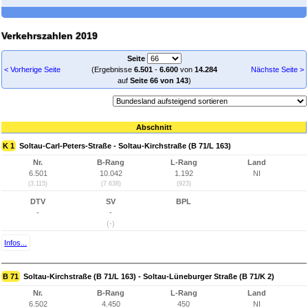
Verkehrszahlen 2019
Seite
< Vorherige Seite
(Ergebnisse
6.501
-
6.600
von
14.284
Nächste Seite >
auf
Seite 66 von 143
)
Abschnitt
K 1
Soltau-Carl-Peters-Straße - Soltau-Kirchstraße (B 71/L 163)
Nr.
B-Rang
L-Rang
Land
6.501
10.042
1.192
NI
(3.115)
(7.638)
(923)
DTV
SV
BPL
-
-
(-)
Infos...
B 71
Soltau-Kirchstraße (B 71/L 163) - Soltau-Lüneburger Straße (B 71/K 2)
Nr.
B-Rang
L-Rang
Land
6.502
4.450
450
NI