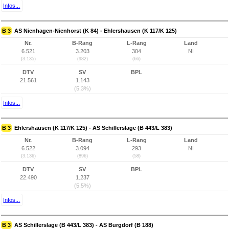
Infos...
B 3
AS Nienhagen-Nienhorst (K 84) - Ehlershausen (K 117/K 125)
Nr.
B-Rang
L-Rang
Land
6.521
3.203
304
NI
(3.135)
(982)
(66)
DTV
SV
BPL
21.561
1.143
(5,3%)
Infos...
B 3
Ehlershausen (K 117/K 125) - AS Schillerslage (B 443/L 383)
Nr.
B-Rang
L-Rang
Land
6.522
3.094
293
NI
(3.136)
(896)
(58)
DTV
SV
BPL
22.490
1.237
(5,5%)
Infos...
B 3
AS Schillerslage (B 443/L 383) - AS Burgdorf (B 188)