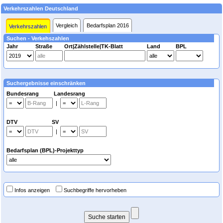
Verkehrszahlen Deutschland
Vergleich
Bedarfsplan 2016
Verkehrszahlen
Suchen - Verkehszahlen
Jahr
Straße
Ort|Zählstelle|TK-Blatt
Land
BPL
Suchergebnisse einschränken
Bundesrang Landesrang
|
DTV SV
|
Bedarfsplan (BPL)-Projekttyp
Infos anzeigen
Suchbegriffe hervorheben