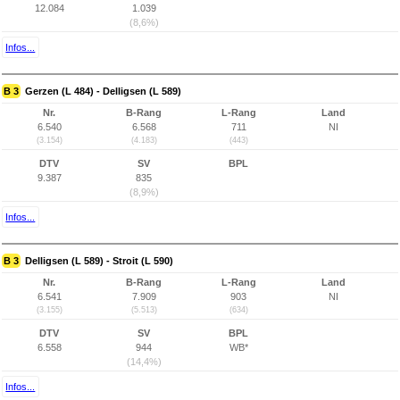
12.084
1.039
(8,6%)
Infos...
B 3
Gerzen (L 484) - Delligsen (L 589)
Nr.
B-Rang
L-Rang
Land
6.540
6.568
711
NI
(3.154)
(4.183)
(443)
DTV
SV
BPL
9.387
835
(8,9%)
Infos...
B 3
Delligsen (L 589) - Stroit (L 590)
Nr.
B-Rang
L-Rang
Land
6.541
7.909
903
NI
(3.155)
(5.513)
(634)
DTV
SV
BPL
6.558
944
WB*
(14,4%)
Infos...