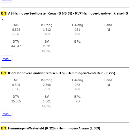
B 3
AS Hannover-Seelhorster Kreuz (B 6/B 65) - KVP Hannover-Landwehrkreisel (B
6)
Nr.
B-Rang
L-Rang
Land
6.528
1.612
151
NI
(3.142)
(149)
(10)
DTV
SV
BPL
44.847
2.691
(6,0%)
Infos...
B 3
KVP Hannover-Landwehrkreisel (B 6) - Hemmingen-Westerfeld (K 225)
Nr.
B-Rang
L-Rang
Land
6.529
2.798
263
NI
(3.143)
(676)
(43)
DTV
SV
BPL
25.655
1.001
FD
(3,9%)
Infos...
B 3
Hemmingen-Westerfeld (K 225) - Hemmingen-Arnum (L 389)