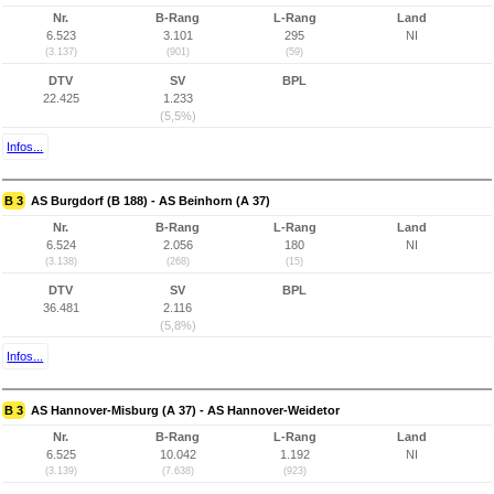
Nr.
B-Rang
L-Rang
Land
6.523
3.101
295
NI
(3.137)
(901)
(59)
DTV
SV
BPL
22.425
1.233
(5,5%)
Infos...
B 3
AS Burgdorf (B 188) - AS Beinhorn (A 37)
Nr.
B-Rang
L-Rang
Land
6.524
2.056
180
NI
(3.138)
(268)
(15)
DTV
SV
BPL
36.481
2.116
(5,8%)
Infos...
B 3
AS Hannover-Misburg (A 37) - AS Hannover-Weidetor
Nr.
B-Rang
L-Rang
Land
6.525
10.042
1.192
NI
(3.139)
(7.638)
(923)