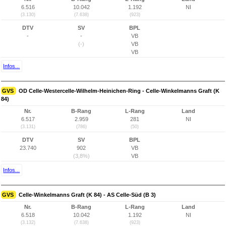
6.516
10.042
1.192
NI
(3.130)
(7.638)
(923)
DTV
SV
BPL
-
-
VB
(-)
VB
VB
Infos...
GVS
OD Celle-Westercelle-Wilhelm-Heinichen-Ring - Celle-Winkelmanns Graft (K
84)
Nr.
B-Rang
L-Rang
Land
6.517
2.959
281
NI
(3.131)
(786)
(50)
DTV
SV
BPL
23.740
902
VB
(3,8%)
VB
Infos...
GVS
Celle-Winkelmanns Graft (K 84) - AS Celle-Süd (B 3)
Nr.
B-Rang
L-Rang
Land
6.518
10.042
1.192
NI
(3.132)
(7.638)
(923)