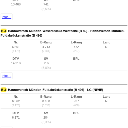
13.468
741
(5,5%)
Infos...
B 3
Hannoversch-Münden-Weserbrücke-Westseite (B 80) - Hannoversch-Münden-
Fuldabrückenstraße (B 496)
Nr.
B-Rang
L-Rang
Land
6.561
4.713
472
NI
(3.175)
(2.356)
(207)
DTV
SV
BPL
14.310
716
(5,0%)
Infos...
B 3
Hannoversch-Münden-Fuldabrückenstraße (B 496) - LG (NI/HE)
Nr.
B-Rang
L-Rang
Land
6.562
8.108
937
NI
(3.176)
(5.710)
(668)
DTV
SV
BPL
6.171
204
(3,3%)