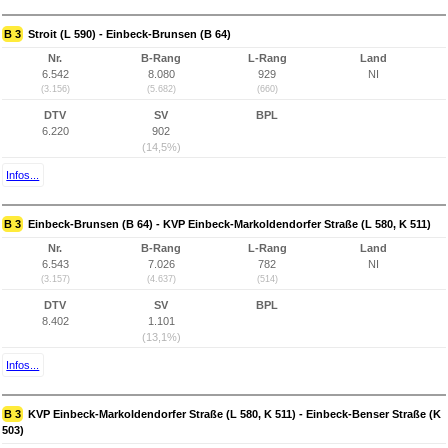
B 3
Stroit (L 590) - Einbeck-Brunsen (B 64)
Nr.
B-Rang
L-Rang
Land
6.542
8.080
929
NI
(3.156)
(5.682)
(660)
DTV
SV
BPL
6.220
902
(14,5%)
Infos...
B 3
Einbeck-Brunsen (B 64) - KVP Einbeck-Markoldendorfer Straße (L 580, K 511)
Nr.
B-Rang
L-Rang
Land
6.543
7.026
782
NI
(3.157)
(4.637)
(514)
DTV
SV
BPL
8.402
1.101
(13,1%)
Infos...
B 3
KVP Einbeck-Markoldendorfer Straße (L 580, K 511) - Einbeck-Benser Straße (K
503)