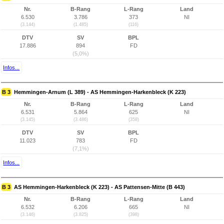
Nr.
B-Rang
L-Rang
Land
6.530
3.786
373
NI
(3.144)
(1.485)
(116)
DTV
SV
BPL
17.886
894
FD
(5,0%)
Infos...
B 3
Hemmingen-Arnum (L 389) - AS Hemmingen-Harkenbleck (K 223)
Nr.
B-Rang
L-Rang
Land
6.531
5.864
625
NI
(3.145)
(3.486)
(358)
DTV
SV
BPL
11.023
783
FD
(7,1%)
Infos...
B 3
AS Hemmingen-Harkenbleck (K 223) - AS Pattensen-Mitte (B 443)
Nr.
B-Rang
L-Rang
Land
6.532
6.206
665
NI
(3.146)
(3.825)
(398)