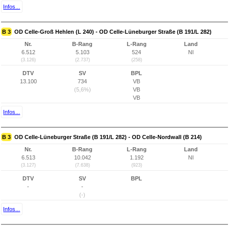
Infos...
B 3
OD Celle-Groß Hehlen (L 240) - OD Celle-Lüneburger Straße (B 191/L 282)
Nr.
B-Rang
L-Rang
Land
6.512
5.103
524
NI
(3.126)
(2.737)
(258)
DTV
SV
BPL
13.100
734
VB
(5,6%)
VB
VB
Infos...
B 3
OD Celle-Lüneburger Straße (B 191/L 282) - OD Celle-Nordwall (B 214)
Nr.
B-Rang
L-Rang
Land
6.513
10.042
1.192
NI
(3.127)
(7.638)
(923)
DTV
SV
BPL
-
-
(-)
Infos...