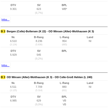
DTV
SV
BPL
9.301
623
WB*
(6,7%)
Infos...
B 3
Bergen (Celle)-Bollersen (K 22) - OD Winsen (Aller)-Wolthausen (K 3)
Nr.
B-Rang
L-Rang
Land
6.510
8.236
954
NI
(3.124)
(5.836)
(685)
DTV
SV
BPL
5.929
545
(9,2%)
Infos...
B 3
OD Winsen (Aller)-Wolthausen (K 3) - OD Celle-Groß Hehlen (L 240)
Nr.
B-Rang
L-Rang
Land
6.511
7.709
880
NI
(3.125)
(5.314)
(611)
DTV
SV
BPL
6.985
629
VB
(9,0%)
VB