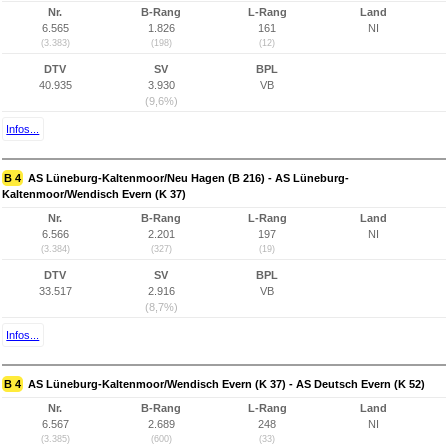
Nr.
B-Rang
L-Rang
Land
6.565
1.826
161
NI
(3.383)
(198)
(12)
DTV
SV
BPL
40.935
3.930
VB
(9,6%)
Infos...
B 4
AS Lüneburg-Kaltenmoor/Neu Hagen (B 216) - AS Lüneburg-
Kaltenmoor/Wendisch Evern (K 37)
Nr.
B-Rang
L-Rang
Land
6.566
2.201
197
NI
(3.384)
(327)
(19)
DTV
SV
BPL
33.517
2.916
VB
(8,7%)
Infos...
B 4
AS Lüneburg-Kaltenmoor/Wendisch Evern (K 37) - AS Deutsch Evern (K 52)
Nr.
B-Rang
L-Rang
Land
6.567
2.689
248
NI
(3.385)
(600)
(33)