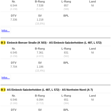
Nr.
B-Rang
L-Rang
Land
6.544
7.538
857
NI
(3.158)
(5.147)
(588)
DTV
SV
BPL
7.336
1.218
(16,6%)
Infos...
B 3
Einbeck-Benser Straße (K 503) - AS Einbeck-Salzderhelden (L 487, L 572)
Nr.
B-Rang
L-Rang
Land
6.545
7.361
831
NI
(3.159)
(4.972)
(562)
DTV
SV
BPL
7.704
1.186
(15,4%)
Infos...
B 3
AS Einbeck-Salzderhelden (L 487, L 572) - AS Northeim-Nord (A 7)
Nr.
B-Rang
L-Rang
Land
6.546
6.094
651
NI
(3.160)
(3.713)
(384)
DTV
SV
BPL