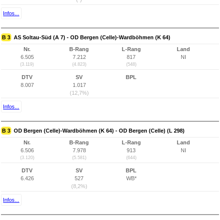
Infos...
B 3
AS Soltau-Süd (A 7) - OD Bergen (Celle)-Wardböhmen (K 64)
Nr.
B-Rang
L-Rang
Land
6.505
7.212
817
NI
(3.119)
(4.823)
(548)
DTV
SV
BPL
8.007
1.017
(12,7%)
Infos...
B 3
OD Bergen (Celle)-Wardböhmen (K 64) - OD Bergen (Celle) (L 298)
Nr.
B-Rang
L-Rang
Land
6.506
7.978
913
NI
(3.120)
(5.581)
(644)
DTV
SV
BPL
6.426
527
WB*
(8,2%)
Infos...