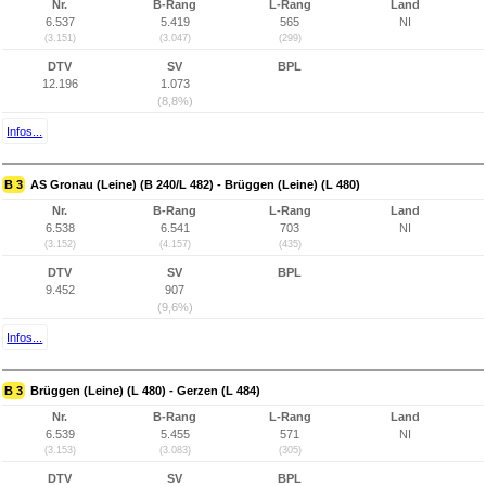
Nr.
B-Rang
L-Rang
Land
6.537
5.419
565
NI
(3.151)
(3.047)
(299)
DTV
SV
BPL
12.196
1.073
(8,8%)
Infos...
B 3
AS Gronau (Leine) (B 240/L 482) - Brüggen (Leine) (L 480)
Nr.
B-Rang
L-Rang
Land
6.538
6.541
703
NI
(3.152)
(4.157)
(435)
DTV
SV
BPL
9.452
907
(9,6%)
Infos...
B 3
Brüggen (Leine) (L 480) - Gerzen (L 484)
Nr.
B-Rang
L-Rang
Land
6.539
5.455
571
NI
(3.153)
(3.083)
(305)
DTV
SV
BPL