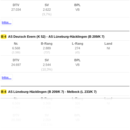
DTV
SV
BPL
27.034
2.622
VB
(9,7%)
Infos...
B 4
AS Deutsch Evern (K 52) - AS Lüneburg-Häcklingen (B 209/K 7)
Nr.
B-Rang
L-Rang
Land
6.568
2.889
274
NI
(3.386)
(737)
(45)
DTV
SV
BPL
24.697
2.544
VB
(10,3%)
Infos...
B 4
AS Lüneburg-Häcklingen (B 209/K 7) - Melbeck (L 233/K 7)
Nr.
B-Rang
L-Rang
Land
6.569
3.368
326
NI
(3.387)
(1.104)
(79)
DTV
SV
BPL
20.390
2.059
VB
(10,1%)