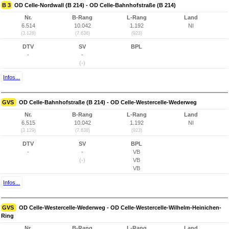
B 3
OD Celle-Nordwall (B 214) - OD Celle-Bahnhofstraße (B 214)
Nr.
B-Rang
L-Rang
Land
6.514
10.042
1.192
NI
(3.128)
(7.638)
(923)
DTV
SV
BPL
-
-
(-)
Infos...
GVS
OD Celle-Bahnhofstraße (B 214) - OD Celle-Westercelle-Wederweg
Nr.
B-Rang
L-Rang
Land
6.515
10.042
1.192
NI
(3.129)
(7.638)
(923)
DTV
SV
BPL
-
-
VB
(-)
VB
VB
Infos...
GVS
OD Celle-Westercelle-Wederweg - OD Celle-Westercelle-Wilhelm-Heinichen-
Ring
Nr.
B-Rang
L-Rang
Land