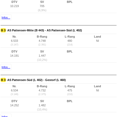
DTV
SV
BPL
10.219
705
(6,9%)
Infos...
B 3
AS Pattensen-Mitte (B 443) - AS Pattensen-Süd (L 402)
Nr.
B-Rang
L-Rang
Land
6.533
4.748
480
NI
(3.147)
(2.391)
(214)
DTV
SV
BPL
14.191
1.447
(10,2%)
Infos...
B 3
AS Pattensen-Süd (L 402) - Gestorf (L 460)
Nr.
B-Rang
L-Rang
Land
6.534
4.732
475
NI
(3.148)
(2.375)
(210)
DTV
SV
BPL
14.252
1.482
(10,4%)
Infos...