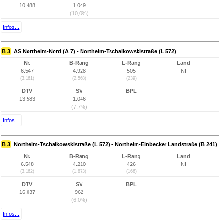
10.488
1.049
(10,0%)
Infos...
B 3
AS Northeim-Nord (A 7) - Northeim-Tschaikowskistraße (L 572)
Nr.
B-Rang
L-Rang
Land
6.547
4.928
505
NI
(3.161)
(2.568)
(239)
DTV
SV
BPL
13.583
1.046
(7,7%)
Infos...
B 3
Northeim-Tschaikowskistraße (L 572) - Northeim-Einbecker Landstraße (B 241)
Nr.
B-Rang
L-Rang
Land
6.548
4.210
426
NI
(3.162)
(1.873)
(166)
DTV
SV
BPL
16.037
962
(6,0%)
Infos...