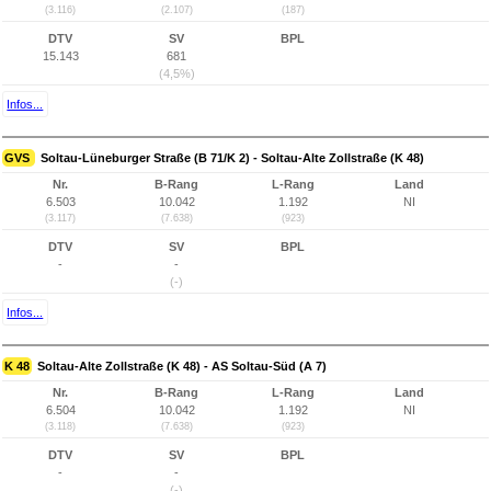
(3.116)
(2.107)
(187)
DTV
SV
BPL
15.143
681
(4,5%)
Infos...
GVS
Soltau-Lüneburger Straße (B 71/K 2) - Soltau-Alte Zollstraße (K 48)
Nr.
B-Rang
L-Rang
Land
6.503
10.042
1.192
NI
(3.117)
(7.638)
(923)
DTV
SV
BPL
-
-
(-)
Infos...
K 48
Soltau-Alte Zollstraße (K 48) - AS Soltau-Süd (A 7)
Nr.
B-Rang
L-Rang
Land
6.504
10.042
1.192
NI
(3.118)
(7.638)
(923)
DTV
SV
BPL
-
-
(-)