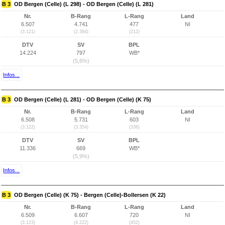
B 3
OD Bergen (Celle) (L 298) - OD Bergen (Celle) (L 281)
Nr.
B-Rang
L-Rang
Land
6.507
4.741
477
NI
(3.121)
(2.384)
(212)
DTV
SV
BPL
14.224
797
WB*
(5,6%)
Infos...
B 3
OD Bergen (Celle) (L 281) - OD Bergen (Celle) (K 75)
Nr.
B-Rang
L-Rang
Land
6.508
5.731
603
NI
(3.122)
(3.354)
(336)
DTV
SV
BPL
11.336
669
WB*
(5,9%)
Infos...
B 3
OD Bergen (Celle) (K 75) - Bergen (Celle)-Bollersen (K 22)
Nr.
B-Rang
L-Rang
Land
6.509
6.607
720
NI
(3.123)
(4.222)
(452)