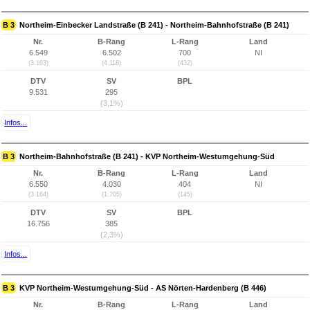
B 3
Northeim-Einbecker Landstraße (B 241) - Northeim-Bahnhofstraße (B 241)
Nr.
B-Rang
L-Rang
Land
6.549
6.502
700
NI
(3.163)
(4.118)
(432)
DTV
SV
BPL
9.531
295
(3,1%)
Infos...
B 3
Northeim-Bahnhofstraße (B 241) - KVP Northeim-Westumgehung-Süd
Nr.
B-Rang
L-Rang
Land
6.550
4.030
404
NI
(3.164)
(1.705)
(145)
DTV
SV
BPL
16.756
385
(2,3%)
Infos...
B 3
KVP Northeim-Westumgehung-Süd - AS Nörten-Hardenberg (B 446)
Nr.
B-Rang
L-Rang
Land