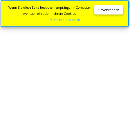
Diese Seite wird nicht mehr aktualisiert.
Zur neuen Seite
Wenn Sie diese Seite besuchen empfängt Ihr Computer
Einverstanden
eventuell ein oder mehrere Cookies.
Mehr Informationen