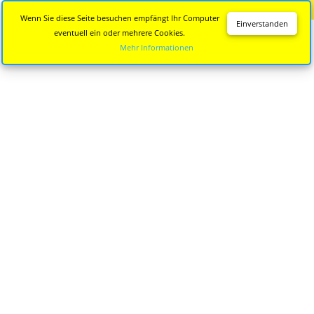
Diese Seite wird nicht mehr aktualisiert.
Zur neuen Seite
Wenn Sie diese Seite besuchen empfängt Ihr Computer
Einverstanden
eventuell ein oder mehrere Cookies.
Mehr Informationen