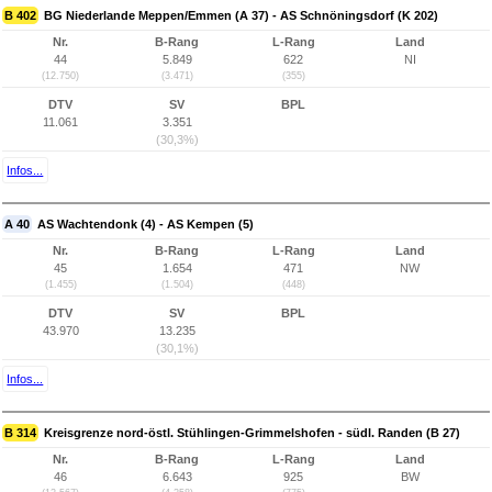
B 402
BG Niederlande Meppen/Emmen (A 37) - AS Schnöningsdorf (K 202)
Nr.
B-Rang
L-Rang
Land
44
5.849
622
NI
(12.750)
(3.471)
(355)
DTV
SV
BPL
11.061
3.351
(30,3%)
Infos...
A 40
AS Wachtendonk (4) - AS Kempen (5)
Nr.
B-Rang
L-Rang
Land
45
1.654
471
NW
(1.455)
(1.504)
(448)
DTV
SV
BPL
43.970
13.235
(30,1%)
Infos...
B 314
Kreisgrenze nord-östl. Stühlingen-Grimmelshofen - südl. Randen (B 27)
Nr.
B-Rang
L-Rang
Land
46
6.643
925
BW