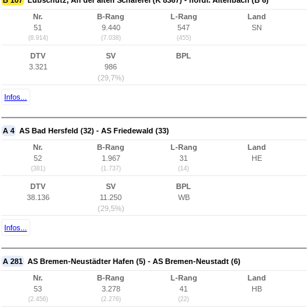
B 107
Lübschütz, An der alten Schäferei (K 8367) - nördl. Altenbach (B 6)
Nr.
B-Rang
L-Rang
Land
51
9.440
547
SN
(8.914)
(7.038)
(455)
DTV
SV
BPL
3.321
986
(29,7%)
Infos...
A 4
AS Bad Hersfeld (32) - AS Friedewald (33)
Nr.
B-Rang
L-Rang
Land
52
1.967
31
HE
(381)
(1.737)
(14)
DTV
SV
BPL
38.136
11.250
WB
(29,5%)
Infos...
A 281
AS Bremen-Neustädter Hafen (5) - AS Bremen-Neustadt (6)
Nr.
B-Rang
L-Rang
Land
53
3.278
41
HB
(2.456)
(2.276)
(22)