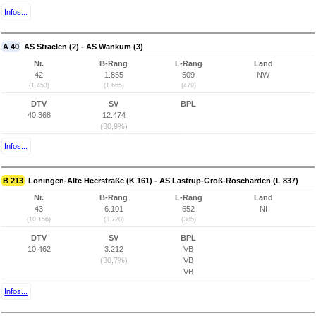
Infos...
A 40
AS Straelen (2) - AS Wankum (3)
Nr.
B-Rang
L-Rang
Land
42
1.855
509
NW
(1.453)
(1.655)
(479)
DTV
SV
BPL
40.368
12.474
(30,9%)
Infos...
B 213
Löningen-Alte Heerstraße (K 161) - AS Lastrup-Groß-Roscharden (L 837)
Nr.
B-Rang
L-Rang
Land
43
6.101
652
NI
(10.156)
(3.720)
(385)
DTV
SV
BPL
10.462
3.212
VB
(30,7%)
VB
VB
Infos...