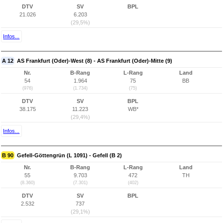
DTV
SV
BPL
21.026
6.203
(29,5%)
Infos...
A 12
AS Frankfurt (Oder)-West (8) - AS Frankfurt (Oder)-Mitte (9)
Nr.
B-Rang
L-Rang
Land
54
1.964
75
BB
(976)
(1.734)
(75)
DTV
SV
BPL
38.175
11.223
WB*
(29,4%)
Infos...
B 90
Gefell-Göttengrün (L 1091) - Gefell (B 2)
Nr.
B-Rang
L-Rang
Land
55
9.703
472
TH
(8.360)
(7.301)
(402)
DTV
SV
BPL
2.532
737
(29,1%)