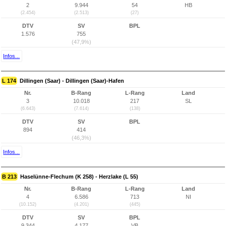
2
9.944
54
HB
(2.454)
(2.513)
(27)
DTV
SV
BPL
1.576
755
(47,9%)
Infos...
L 174
Dillingen (Saar) - Dillingen (Saar)-Hafen
Nr.
B-Rang
L-Rang
Land
3
10.018
217
SL
(6.643)
(7.614)
(138)
DTV
SV
BPL
894
414
(46,3%)
Infos...
B 213
Haselünne-Flechum (K 258) - Herzlake (L 55)
Nr.
B-Rang
L-Rang
Land
4
6.586
713
NI
(10.152)
(4.201)
(445)
DTV
SV
BPL
9.344
4.177
VB