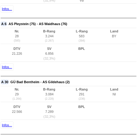
(32,5%)
VB
Infos...
A 6
AS Pleystein (75) - AS Waidhaus (76)
Nr.
B-Rang
L-Rang
Land
28
3.244
583
BY
(595)
(2.267)
(394)
DTV
SV
BPL
21.226
6.856
(32,3%)
Infos...
A 30
GÜ Bad Bentheim - AS Gildehaus (2)
Nr.
B-Rang
L-Rang
Land
29
3.084
291
NI
(1.264)
(2.228)
(236)
DTV
SV
BPL
22.566
7.289
(32,3%)
Infos...