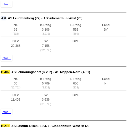
Infos...
A 6
AS Leuchtenberg (72) - AS Vohenstrauß-West (73)
Nr.
B-Rang
L-Rang
Land
35
3.108
552
BY
(592)
(2.236)
(389)
DTV
SV
BPL
22.368
7.158
(32,0%)
Infos...
B 402
AS Schnöningsdorf (K 202) - AS Meppen-Nord (A 31)
Nr.
B-Rang
L-Rang
Land
36
5.709
600
NI
(12.751)
(3.333)
(334)
DTV
SV
BPL
11.405
3.638
(31,9%)
Infos...
B 213
AS Lastrup-Dillen (L 837) - Cloppenburg-West (B 68)