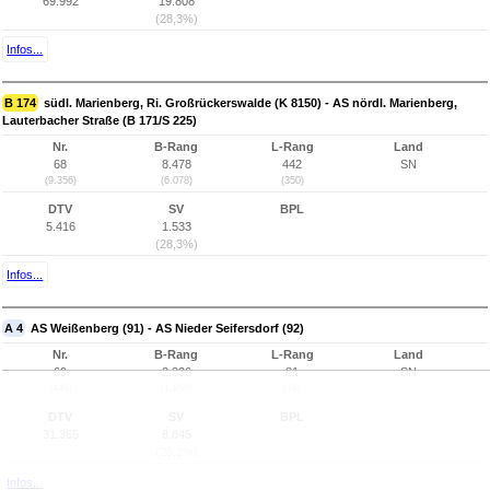
69.992
19.808
(28,3%)
Infos...
B 174
südl. Marienberg, Ri. Großrückerswalde (K 8150) - AS nördl. Marienberg,
Lauterbacher Straße (B 171/S 225)
Nr.
B-Rang
L-Rang
Land
68
8.478
442
SN
(9.356)
(6.078)
(350)
DTV
SV
BPL
5.416
1.533
(28,3%)
Infos...
A 4
AS Weißenberg (91) - AS Nieder Seifersdorf (92)
Nr.
B-Rang
L-Rang
Land
69
2.336
81
SN
(446)
(1.955)
(78)
DTV
SV
BPL
31.365
8.845
(28,2%)
Infos...