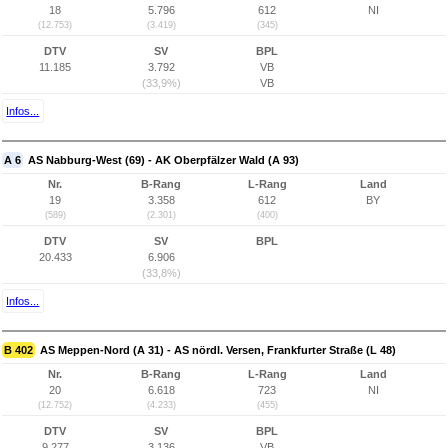
18
5.796
612
NI
(12.753)
(3.419)
(345)
DTV
SV
BPL
11.185
3.792
VB
(33,9%)
VB
Infos...
A 6
AS Nabburg-West (69) - AK Oberpfälzer Wald (A 93)
Nr.
B-Rang
L-Rang
Land
19
3.358
612
BY
(589)
(2.301)
(400)
DTV
SV
BPL
20.433
6.906
(33,8%)
Infos...
B 402
AS Meppen-Nord (A 31) - AS nördl. Versen, Frankfurter Straße (L 48)
Nr.
B-Rang
L-Rang
Land
20
6.618
723
NI
(12.752)
(4.233)
(455)
DTV
SV
BPL
9.277
3.136
VB