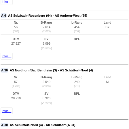
Infos...
A 6
AS Sulzbach-Rosenberg (64) - AS Amberg-West (65)
Nr.
B-Rang
L-Rang
Land
56
2.614
454
BY
(584)
(2.085)
(357)
DTV
SV
BPL
27.927
8.099
(29,0%)
Infos...
A 30
AS Nordhorn/Bad Bentheim (3) - AS Schüttorf-Nord (4)
Nr.
B-Rang
L-Rang
Land
57
2.549
240
NI
(1.266)
(2.055)
(211)
DTV
SV
BPL
28.710
8.326
(29,0%)
Infos...
A 30
AS Schüttorf-Nord (4) - AK Schüttorf (A 31)