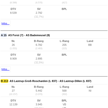
(6.599)
(4.570)
(417)
DTV
SV
BPL
8.539
2.792
(32,7%)
Infos...
A 15
AS Forst (7) - AS Bademeusel (8)
Nr.
B-Rang
L-Rang
Land
26
6.782
205
BB
(1.053)
(2.483)
(115)
DTV
SV
BPL
8.909
2.895
(32,5%)
Infos...
B 213
AS Lastrup-Groß-Roscharden (L 837) - AS Lastrup-Dillen (L 837)
Nr.
B-Rang
L-Rang
Land
27
5.442
568
NI
(10.157)
(3.070)
(302)
DTV
SV
BPL
12.139
3.945
VB