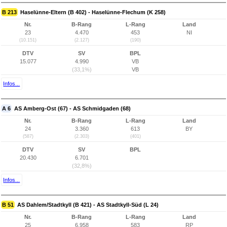
B 213
Haselünne-Eltern (B 402) - Haselünne-Flechum (K 258)
Nr.
B-Rang
L-Rang
Land
23
4.470
453
NI
(10.151)
(2.127)
(190)
DTV
SV
BPL
15.077
4.990
VB
(33,1%)
VB
Infos...
A 6
AS Amberg-Ost (67) - AS Schmidgaden (68)
Nr.
B-Rang
L-Rang
Land
24
3.360
613
BY
(587)
(2.303)
(401)
DTV
SV
BPL
20.430
6.701
(32,8%)
Infos...
B 51
AS Dahlem/Stadtkyll (B 421) - AS Stadtkyll-Süd (L 24)
Nr.
B-Rang
L-Rang
Land
25
6.958
583
RP