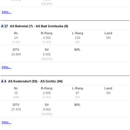
(36,6%)
Infos...
A 17
AS Bahretal (7) - AS Bad Gottleuba (8)
Nr.
B-Rang
L-Rang
Land
14
4.252
133
SN
(1.061)
(2.405)
(92)
DTV
SV
BPL
15.884
5.591
(35,2%)
Infos...
A 4
AS Kodersdorf (93) - AS Görlitz (94)
Nr.
B-Rang
L-Rang
Land
15
2.655
87
SN
(448)
(2.101)
(83)
DTV
SV
BPL
27.476
9.562
(34,8%)
Infos...