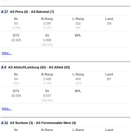
A 17
AS Pirna (6) - AS Bahretal (7)
Nr.
B-Rang
L-Rang
Land
63
3.297
102
SN
(1.060)
(2.283)
(86)
DTV
SV
BPL
20.905
5.958
(28,5%)
Infos...
A 6
AS Altdorf/Leinburg (62) - AS Alfeld (63)
Nr.
B-Rang
L-Rang
Land
64
2.430
404
BY
(582)
(1.999)
(333)
DTV
SV
BPL
30.094
8.547
(28,4%)
Infos...
A 12
AS Storkow (3) - AS Fürstenwalde-West (4)
Nr.
B-Rang
L-Rang
Land