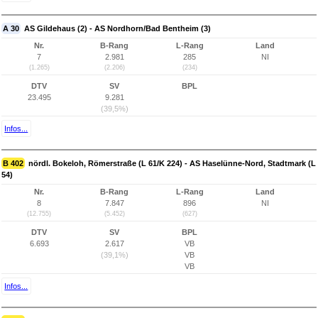
A 30
AS Gildehaus (2) - AS Nordhorn/Bad Bentheim (3)
Nr.
B-Rang
L-Rang
Land
7
2.981
285
NI
(1.265)
(2.206)
(234)
DTV
SV
BPL
23.495
9.281
(39,5%)
Infos...
B 402
nördl. Bokeloh, Römerstraße (L 61/K 224) - AS Haselünne-Nord, Stadtmark (L
54)
Nr.
B-Rang
L-Rang
Land
8
7.847
896
NI
(12.755)
(5.452)
(627)
DTV
SV
BPL
6.693
2.617
VB
(39,1%)
VB
VB
Infos...