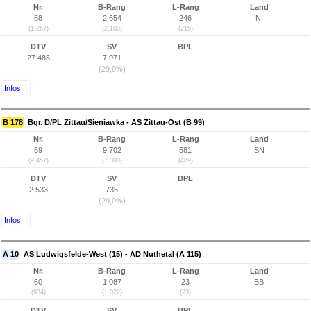
Nr.
B-Rang
L-Rang
Land
58
2.654
246
NI
(1.267)
(2.100)
(215)
DTV
SV
BPL
27.486
7.971
(29,0%)
Infos...
B 178
Bgr. D/PL Zittau/Sieniawka - AS Zittau-Ost (B 99)
Nr.
B-Rang
L-Rang
Land
59
9.702
581
SN
(9.457)
(7.300)
(489)
DTV
SV
BPL
2.533
735
(29,0%)
Infos...
A 10
AS Ludwigsfelde-West (15) - AD Nuthetal (A 115)
Nr.
B-Rang
L-Rang
Land
60
1.087
23
BB
(934)
(1.022)
(23)
DTV
SV
BPL