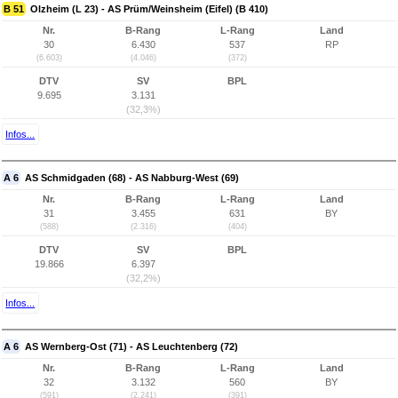
B 51
Olzheim (L 23) - AS Prüm/Weinsheim (Eifel) (B 410)
Nr.
B-Rang
L-Rang
Land
30
6.430
537
RP
(6.603)
(4.046)
(372)
DTV
SV
BPL
9.695
3.131
(32,3%)
Infos...
A 6
AS Schmidgaden (68) - AS Nabburg-West (69)
Nr.
B-Rang
L-Rang
Land
31
3.455
631
BY
(588)
(2.316)
(404)
DTV
SV
BPL
19.866
6.397
(32,2%)
Infos...
A 6
AS Wernberg-Ost (71) - AS Leuchtenberg (72)
Nr.
B-Rang
L-Rang
Land
32
3.132
560
BY
(591)
(2.241)
(391)