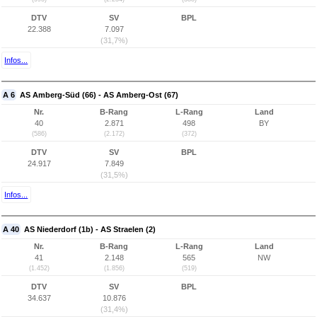
DTV
SV
BPL
22.388
7.097
(31,7%)
Infos...
A 6
AS Amberg-Süd (66) - AS Amberg-Ost (67)
Nr.
B-Rang
L-Rang
Land
40
2.871
498
BY
(586)
(2.172)
(372)
DTV
SV
BPL
24.917
7.849
(31,5%)
Infos...
A 40
AS Niederdorf (1b) - AS Straelen (2)
Nr.
B-Rang
L-Rang
Land
41
2.148
565
NW
(1.452)
(1.856)
(519)
DTV
SV
BPL
34.637
10.876
(31,4%)