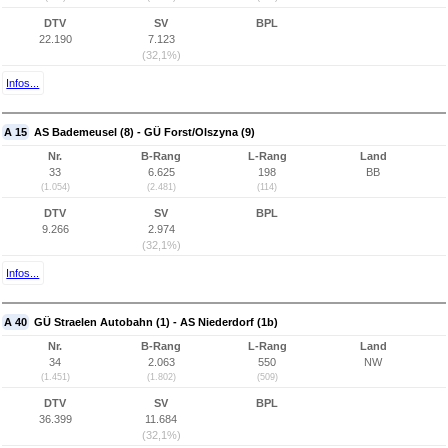
DTV
SV
BPL
22.190
7.123
(32,1%)
Infos...
A 15
AS Bademeusel (8) - GÜ Forst/Olszyna (9)
Nr.
B-Rang
L-Rang
Land
33
6.625
198
BB
(1.054)
(2.481)
(114)
DTV
SV
BPL
9.266
2.974
(32,1%)
Infos...
A 40
GÜ Straelen Autobahn (1) - AS Niederdorf (1b)
Nr.
B-Rang
L-Rang
Land
34
2.063
550
NW
(1.451)
(1.802)
(509)
DTV
SV
BPL
36.399
11.684
(32,1%)