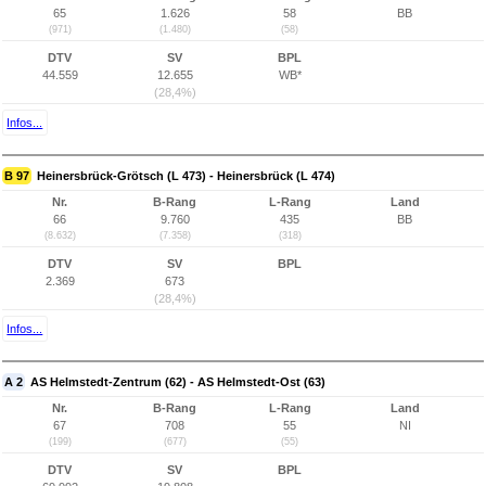
65
1.626
58
BB
(971)
(1.480)
(58)
DTV
SV
BPL
44.559
12.655
WB*
(28,4%)
Infos...
B 97
Heinersbrück-Grötsch (L 473) - Heinersbrück (L 474)
Nr.
B-Rang
L-Rang
Land
66
9.760
435
BB
(8.632)
(7.358)
(318)
DTV
SV
BPL
2.369
673
(28,4%)
Infos...
A 2
AS Helmstedt-Zentrum (62) - AS Helmstedt-Ost (63)
Nr.
B-Rang
L-Rang
Land
67
708
55
NI
(199)
(677)
(55)
DTV
SV
BPL