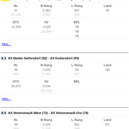
Nr.
B-Rang
L-Rang
Land
37
5.362
557
NI
(10.158)
(2.990)
(291)
DTV
SV
BPL
12.354
3.929
VB
(31,8%)
VB
VB
Infos...
A 4
AS Nieder Seifersdorf (92) - AS Kodersdorf (93)
Nr.
B-Rang
L-Rang
Land
38
2.433
84
SN
(447)
(2.002)
(81)
DTV
SV
BPL
30.075
9.534
(31,7%)
Infos...
A 6
AS Vohenstrauß-West (73) - AS Vohenstrauß-Ost (74)
Nr.
B-Rang
L-Rang
Land
39
3.104
551
BY
(593)
(2.234)
(388)