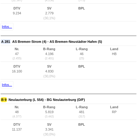
(12.567)
(4.258)
(775)
DTV
SV
BPL
9.234
2.779
(30,1%)
Infos...
A 281
AS Bremen-Strom (4) - AS Bremen-Neustädter Hafen (5)
Nr.
B-Rang
L-Rang
Land
47
4.196
46
HB
(2.455)
(2.401)
(25)
DTV
SV
BPL
16.100
4.830
(30,0%)
Infos...
B 9
Neulauterburg (L 554) - BG Neulauterburg (D/F)
Nr.
B-Rang
L-Rang
Land
48
5.819
481
RP
(4.377)
(3.442)
(317)
DTV
SV
BPL
11.137
3.341
(30,0%)