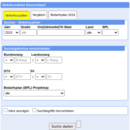
Verkehrszahlen Deutschland
Vergleich
Bedarfsplan 2016
Verkehrszahlen
Suchen - Verkehszahlen
Jahr
Straße
Ort|Zählstelle|TK-Blatt
Land
BPL
Suchergebnisse einschränken
Bundesrang Landesrang
|
DTV SV
|
Bedarfsplan (BPL)-Projekttyp
Infos anzeigen
Suchbegriffe hervorheben