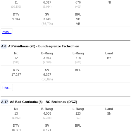
11
6.317
676
NI
(10.155)
(3.934)
(409)
DTV
SV
BPL
9.944
3.649
VB
(36,7%)
VB
Infos...
A 6
AS Waidhaus (76) - Bundesgrenze Tschechien
Nr.
B-Rang
L-Rang
Land
12
3.914
718
BY
(596)
(2.370)
(408)
DTV
SV
BPL
17.287
6.327
(36,6%)
Infos...
A 17
AS Bad Gottleuba (8) - BG Breitenau (D/CZ)
Nr.
B-Rang
L-Rang
Land
13
4.005
123
SN
(1.062)
(2.378)
(91)
DTV
SV
BPL
16.861
6.171