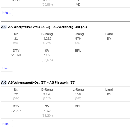
(33,8%)
VB
Infos...
A 6
AK Oberpfälzer Wald (A 93) - AS Wernberg-Ost (71)
Nr.
B-Rang
L-Rang
Land
21
3.232
579
BY
(590)
(2.265)
(393)
DTV
SV
BPL
21.328
7.166
(33,6%)
Infos...
A 6
AS Vohenstrauß-Ost (74) - AS Pleystein (75)
Nr.
B-Rang
L-Rang
Land
22
3.128
558
BY
(594)
(2.240)
(390)
DTV
SV
BPL
22.207
7.373
(33,2%)
Infos...