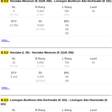
B 213
Herzlake-Westrum (K 211/K 256) - Löningen-Borkhorn-Alte Dorfstraße (K 161)
Nr.
B-Rang
L-Rang
Land
9
5.364
558
NI
(10.154)
(2.992)
(292)
DTV
SV
BPL
12.350
4.619
VB
(37,4%)
VB
VB
Infos...
B 213
Herzlake (L 55) - Herzlake-Westrum (K 211/K 256)
Nr.
B-Rang
L-Rang
Land
10
6.555
709
NI
(10.153)
(4.171)
(441)
DTV
SV
BPL
9.416
3.475
VB
(36,9%)
VB
Infos...
B 213
Löningen-Borkhorn-Alte Dorfstraße (K 161) - Löningen-Alte Heerstraße (K
161)
Nr.
B-Rang
L-Rang
Land