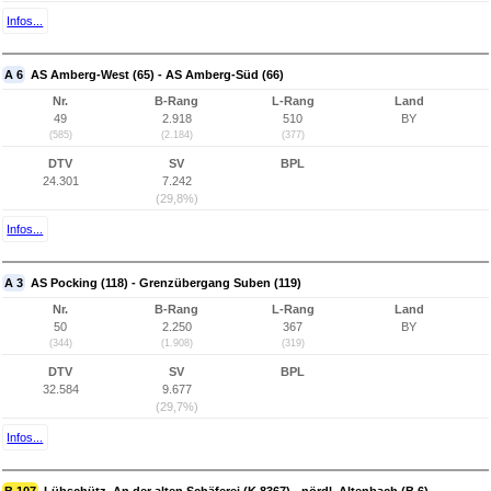
Infos...
A 6
AS Amberg-West (65) - AS Amberg-Süd (66)
Nr.
B-Rang
L-Rang
Land
49
2.918
510
BY
(585)
(2.184)
(377)
DTV
SV
BPL
24.301
7.242
(29,8%)
Infos...
A 3
AS Pocking (118) - Grenzübergang Suben (119)
Nr.
B-Rang
L-Rang
Land
50
2.250
367
BY
(344)
(1.908)
(319)
DTV
SV
BPL
32.584
9.677
(29,7%)
Infos...