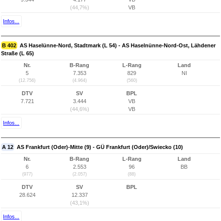
(44,7%)
VB
Infos...
B 402
AS Haselünne-Nord, Stadtmark (L 54) - AS Haselnünne-Nord-Ost, Lähdener
Straße (L 65)
Nr.
B-Rang
L-Rang
Land
5
7.353
829
NI
(12.756)
(4.964)
(560)
DTV
SV
BPL
7.721
3.444
VB
(44,6%)
VB
Infos...
A 12
AS Frankfurt (Oder)-Mitte (9) - GÜ Frankfurt (Oder)/Swiecko (10)
Nr.
B-Rang
L-Rang
Land
6
2.553
96
BB
(977)
(2.057)
(88)
DTV
SV
BPL
28.624
12.337
(43,1%)
Infos...