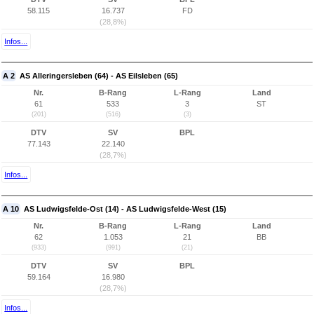
58.115
16.737
FD
(28,8%)
Infos...
A 2
AS Alleringersleben (64) - AS Eilsleben (65)
Nr.
B-Rang
L-Rang
Land
61
533
3
ST
(201)
(516)
(3)
DTV
SV
BPL
77.143
22.140
(28,7%)
Infos...
A 10
AS Ludwigsfelde-Ost (14) - AS Ludwigsfelde-West (15)
Nr.
B-Rang
L-Rang
Land
62
1.053
21
BB
(933)
(991)
(21)
DTV
SV
BPL
59.164
16.980
(28,7%)
Infos...