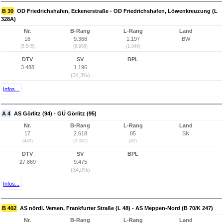
B 30
OD Friedrichshafen, Eckenerstraße - OD Friedrichshafen, Löwenkreuzung (L
328A)
Nr.
B-Rang
L-Rang
Land
16
9.368
1.197
BW
(5.545)
(6.966)
(1.046)
DTV
SV
BPL
3.488
1.196
(34,3%)
Infos...
A 4
AS Görlitz (94) - GÜ Görlitz (95)
Nr.
B-Rang
L-Rang
Land
17
2.618
85
SN
(449)
(2.087)
(82)
DTV
SV
BPL
27.869
9.475
(34,0%)
Infos...
B 402
AS nördl. Versen, Frankfurter Straße (L 48) - AS Meppen-Nord (B 70/K 247)
Nr.
B-Rang
L-Rang
Land