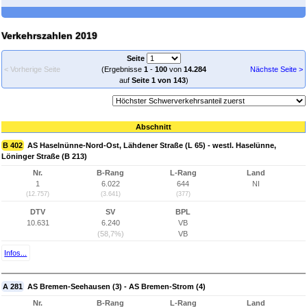
Verkehrszahlen 2019
Seite
< Vorherige Seite
(Ergebnisse
1
-
100
von
14.284
Nächste Seite >
auf
Seite 1 von 143
)
Abschnitt
B 402
AS Haselnünne-Nord-Ost, Lähdener Straße (L 65) - westl. Haselünne,
Löninger Straße (B 213)
Nr.
B-Rang
L-Rang
Land
1
6.022
644
NI
(12.757)
(3.641)
(377)
DTV
SV
BPL
10.631
6.240
VB
(58,7%)
VB
Infos...
A 281
AS Bremen-Seehausen (3) - AS Bremen-Strom (4)
Nr.
B-Rang
L-Rang
Land