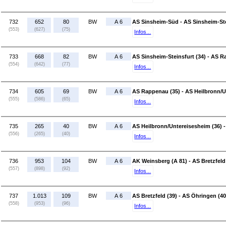
732
652
80
BW
A 6
AS Sinsheim-Süd - AS Sinsheim-Ste
(553)
(627)
(75)
Infos...
733
668
82
BW
A 6
AS Sinsheim-Steinsfurt (34) - AS R
(554)
(642)
(77)
Infos...
734
605
69
BW
A 6
AS Rappenau (35) - AS Heilbronn/U
(555)
(586)
(65)
Infos...
735
265
40
BW
A 6
AS Heilbronn/Untereisesheim (36) 
(556)
(265)
(40)
Infos...
736
953
104
BW
A 6
AK Weinsberg (A 81) - AS Bretzfeld
(557)
(898)
(92)
Infos...
737
1.013
109
BW
A 6
AS Bretzfeld (39) - AS Öhringen (40
(558)
(953)
(96)
Infos...