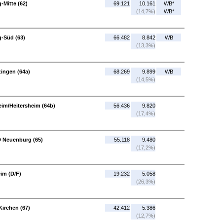
-Mitte (62)
69.121
10.161
WB*
(14,7%)
WB*
g-Süd (63)
66.482
8.842
WB
(13,3%)
zingen (64a)
68.269
9.899
WB
(14,5%)
eim/Heitersheim (64b)
56.436
9.820
(17,4%)
D Neuenburg (65)
55.118
9.480
(17,2%)
im (D/F)
19.232
5.058
(26,3%)
Kirchen (67)
42.412
5.386
(12,7%)