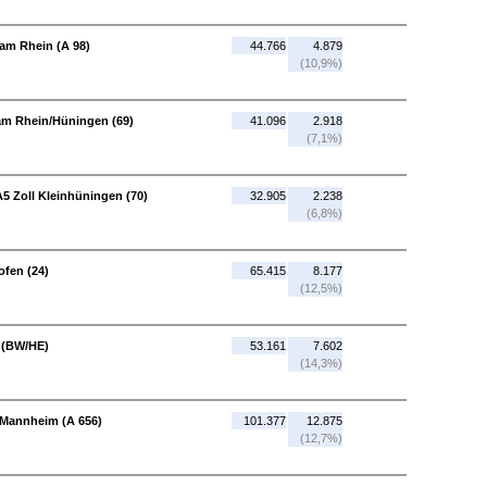
 am Rhein (A 98)
44.766
4.879
(10,9%)
 am Rhein/Hüningen (69)
41.096
2.918
(7,1%)
5 Zoll Kleinhüningen (70)
32.905
2.238
(6,8%)
fen (24)
65.415
8.177
(12,5%)
 (BW/HE)
53.161
7.602
(14,3%)
 Mannheim (A 656)
101.377
12.875
(12,7%)