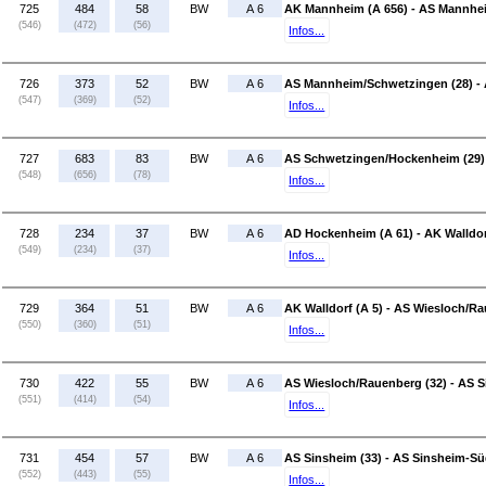
725
484
58
BW
A 6
AK Mannheim (A 656) - AS Mannhe
(546)
(472)
(56)
Infos...
726
373
52
BW
A 6
AS Mannheim/Schwetzingen (28) -
(547)
(369)
(52)
Infos...
727
683
83
BW
A 6
AS Schwetzingen/Hockenheim (29)
(548)
(656)
(78)
Infos...
728
234
37
BW
A 6
AD Hockenheim (A 61) - AK Walldor
(549)
(234)
(37)
Infos...
729
364
51
BW
A 6
AK Walldorf (A 5) - AS Wiesloch/Ra
(550)
(360)
(51)
Infos...
730
422
55
BW
A 6
AS Wiesloch/Rauenberg (32) - AS S
(551)
(414)
(54)
Infos...
731
454
57
BW
A 6
AS Sinsheim (33) - AS Sinsheim-S
(552)
(443)
(55)
Infos...