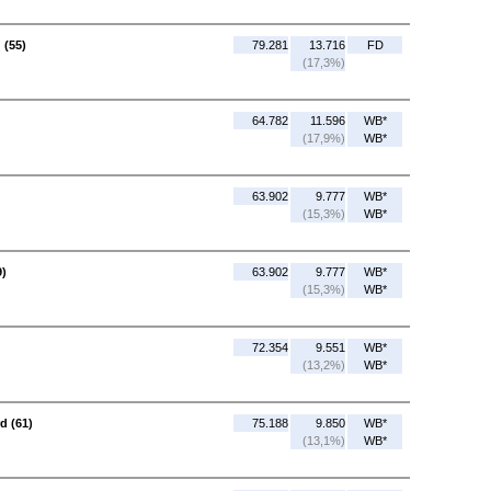
 (55)
79.281
13.716
FD
(17,3%)
64.782
11.596
WB*
(17,9%)
WB*
63.902
9.777
WB*
(15,3%)
WB*
9)
63.902
9.777
WB*
(15,3%)
WB*
72.354
9.551
WB*
(13,2%)
WB*
d (61)
75.188
9.850
WB*
(13,1%)
WB*