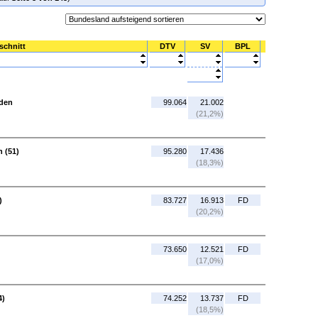
schnitt
DTV
SV
BPL
aden
99.064
21.002
(21,2%)
 (51)
95.280
17.436
(18,3%)
)
83.727
16.913
FD
(20,2%)
73.650
12.521
FD
(17,0%)
4)
74.252
13.737
FD
(18,5%)