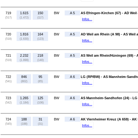
719
1.615
150
BW
A 5
AS Efringen-Kirchen (67) - AD Weil
(517)
(1.472)
(117)
Infos...
720
1.816
164
BW
A 5
AD Weil am Rhein (A 98) - AS Weil
(518)
(1.630)
(123)
Infos...
721
2.232
218
BW
A 5
AS Weil am Rhein/Hüningen (69) - A
(519)
(1.899)
(140)
Infos...
722
846
95
BW
A 6
LG (RP/BW) - AS Mannheim-Sandho
(541)
(802)
(85)
Infos...
723
1.265
125
BW
A 6
AS Mannheim-Sandhofen (24) - LG
(542)
(1.184)
(106)
Infos...
724
188
31
BW
A 6
AK Viernheimer Kreuz (A 659) - AK
(545)
(188)
(31)
Infos...