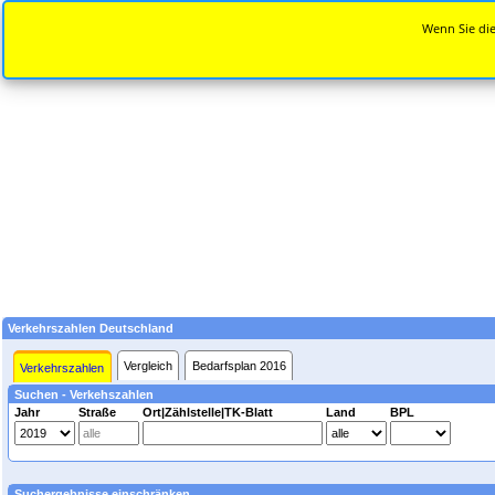
Wenn Sie die
Verkehrszahlen Deutschland
Vergleich
Bedarfsplan 2016
Verkehrszahlen
Suchen - Verkehszahlen
Jahr
Straße
Ort|Zählstelle|TK-Blatt
Land
BPL
Suchergebnisse einschränken