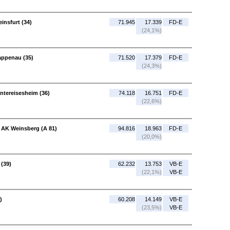
insfurt (34)
71.945
17.339
FD-E
(24,1%)
appenau (35)
71.520
17.379
FD-E
(24,3%)
ntereisesheim (36)
74.118
16.751
FD-E
(22,6%)
- AK Weinsberg (A 81)
94.816
18.963
FD-E
(20,0%)
 (39)
62.232
13.753
VB-E
(22,1%)
VB-E
)
60.208
14.149
VB-E
(23,5%)
VB-E