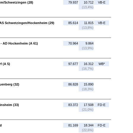
im/Schwetzingen (28)
79.937
10.712
VB-E
(13,4%)
 AS Schwetzingen/Hockenheim (29)
85.614
11.815
VB-E
(13,8%)
 - AD Hockenheim (A 61)
70.964
9.864
(13,9%)
f (A 5)
97.677
16.312
WB*
(16,7%)
uenberg (32)
86.828
15.890
(18,3%)
insheim (33)
83.372
17.508
FD-E
(21,0%)
üd
81.169
18.344
FD-E
(22,6%)