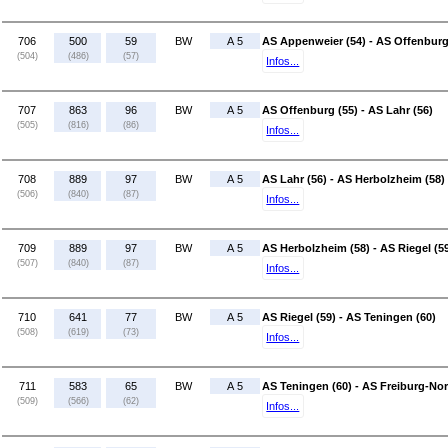
706
500
59
BW
A 5
AS Appenweier (54) - AS Offenburg
(504)
(486)
(57)
Infos...
707
863
96
BW
A 5
AS Offenburg (55) - AS Lahr (56)
(505)
(816)
(86)
Infos...
708
889
97
BW
A 5
AS Lahr (56) - AS Herbolzheim (58)
(506)
(840)
(87)
Infos...
709
889
97
BW
A 5
AS Herbolzheim (58) - AS Riegel (5
(507)
(840)
(87)
Infos...
710
641
77
BW
A 5
AS Riegel (59) - AS Teningen (60)
(508)
(619)
(73)
Infos...
711
583
65
BW
A 5
AS Teningen (60) - AS Freiburg-Nor
(509)
(566)
(62)
Infos...