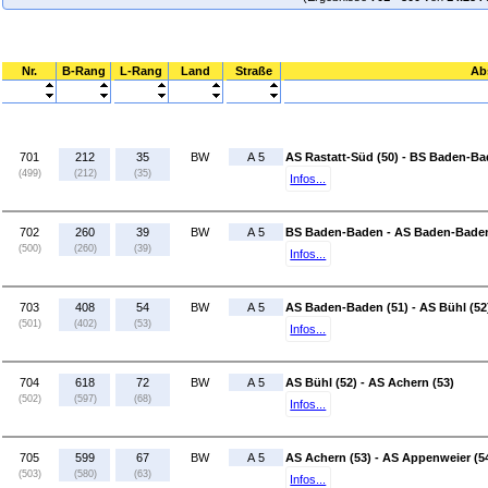
Nr.
B-Rang
L-Rang
Land
Straße
Ab
701
212
35
BW
A 5
AS Rastatt-Süd (50) - BS Baden-B
(499)
(212)
(35)
Infos...
702
260
39
BW
A 5
BS Baden-Baden - AS Baden-Baden
(500)
(260)
(39)
Infos...
703
408
54
BW
A 5
AS Baden-Baden (51) - AS Bühl (52
(501)
(402)
(53)
Infos...
704
618
72
BW
A 5
AS Bühl (52) - AS Achern (53)
(502)
(597)
(68)
Infos...
705
599
67
BW
A 5
AS Achern (53) - AS Appenweier (5
(503)
(580)
(63)
Infos...