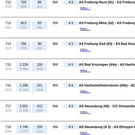
712
729
88
BW
A 5
AS Freiburg-Nord (61) - AS Freiburg
(510)
(696)
(81)
Infos...
713
813
93
BW
A 5
AS Freiburg-Mitte (62) - AS Freibur
(511)
(771)
(84)
Infos...
714
756
90
BW
A 5
AS Freiburg-Süd (63) - AS Bad Kro
(512)
(720)
(83)
Infos...
715
1.129
118
BW
A 5
AS Bad Krozingen (64a) - AS Harth
(513)
(1.061)
(103)
Infos...
716
1.188
121
BW
A 5
AS Hartheim/Heitersheim (64b) - A
(514)
(1.115)
(104)
Infos...
717
3.551
412
BW
A 5
AD Neuenburg (66) - GÜ Ottmarshe
(515)
(2.325)
(148)
Infos...
718
1.748
159
BW
A 5
AD Neuenburg (A 5) - AS Efringen-
(516)
(1.577)
(121)
Infos...