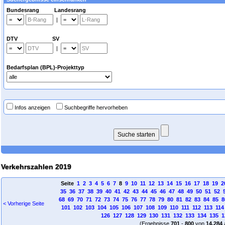
Bundesrang Landesrang
|
DTV SV
|
Bedarfsplan (BPL)-Projekttyp
Infos anzeigen
Suchbegriffe hervorheben
Verkehrszahlen 2019
Seite
1
2
3
4
5
6
7
8
9
10
11
12
13
14
15
16
17
18
19
2
35
36
37
38
39
40
41
42
43
44
45
46
47
48
49
50
51
52
68
69
70
71
72
73
74
75
76
77
78
79
80
81
82
83
84
85
8
< Vorherige Seite
101
102
103
104
105
106
107
108
109
110
111
112
113
114
126
127
128
129
130
131
132
133
134
135
1
(Ergebnisse
701
-
800
von
14.284