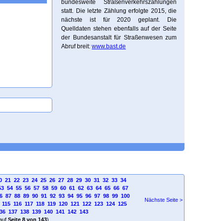
bundesweite Straßenverkehrszählungen
statt. Die letzte Zählung erfolgte 2015, die
nächste ist für 2020 geplant. Die
Quelldaten stehen ebenfalls auf der Seite
der Bundesanstalt für Straßenwesen zum
Abruf breit:
www.bast.de
0
21
22
23
24
25
26
27
28
29
30
31
32
33
34
53
54
55
56
57
58
59
60
61
62
63
64
65
66
67
6
87
88
89
90
91
92
93
94
95
96
97
98
99
100
Nächste Seite >
115
116
117
118
119
120
121
122
123
124
125
36
137
138
139
140
141
142
143
auf
Seite 8 von 143
)