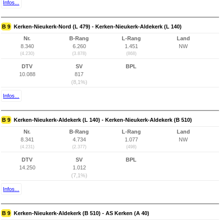
Infos...
B 9
Kerken-Nieukerk-Nord (L 479) - Kerken-Nieukerk-Aldekerk (L 140)
Nr.
B-Rang
L-Rang
Land
8.340
6.260
1.451
NW
(4.230)
(3.878)
(868)
DTV
SV
BPL
10.088
817
(8,1%)
Infos...
B 9
Kerken-Nieukerk-Aldekerk (L 140) - Kerken-Nieukerk-Aldekerk (B 510)
Nr.
B-Rang
L-Rang
Land
8.341
4.734
1.077
NW
(4.231)
(2.377)
(498)
DTV
SV
BPL
14.250
1.012
(7,1%)
Infos...
B 9
Kerken-Nieukerk-Aldekerk (B 510) - AS Kerken (A 40)