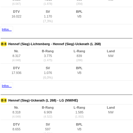
(4.047)
(1.878)
(354)
DTV
SV
BPL
16.022
1.170
VB
(7,3%)
Infos...
B 8
Hennef (Sieg)-Lichtenberg - Hennef (Sieg)-Uckerath (L 268)
Nr.
B-Rang
L-Rang
Land
8.317
3.775
839
NW
(4.048)
(1.475)
(266)
DTV
SV
BPL
17.936
1.076
VB
(6,0%)
Infos...
B 8
Hennef (Sieg)-Uckerath (L 268) - LG (NW/HE)
Nr.
B-Rang
L-Rang
Land
8.318
6.909
1.585
NW
(4.049)
(4.522)
(1.002)
DTV
SV
BPL
8.655
597
VB