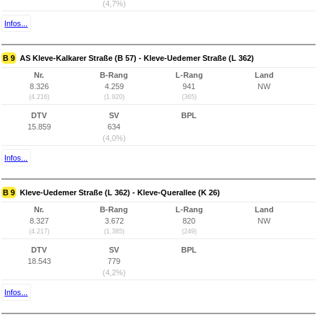
(4,7%)
Infos...
B 9
AS Kleve-Kalkarer Straße (B 57) - Kleve-Uedemer Straße (L 362)
Nr.
B-Rang
L-Rang
Land
8.326
4.259
941
NW
(4.216)
(1.920)
(365)
DTV
SV
BPL
15.859
634
(4,0%)
Infos...
B 9
Kleve-Uedemer Straße (L 362) - Kleve-Querallee (K 26)
Nr.
B-Rang
L-Rang
Land
8.327
3.672
820
NW
(4.217)
(1.385)
(249)
DTV
SV
BPL
18.543
779
(4,2%)
Infos...