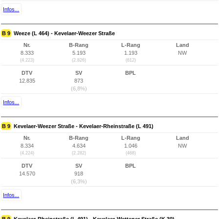
Infos...
B 9
Weeze (L 464) - Kevelaer-Weezer Straße
Nr.
B-Rang
L-Rang
Land
8.333
5.193
1.193
NW
(4.223)
(2.826)
(612)
DTV
SV
BPL
12.835
873
(6,8%)
Infos...
B 9
Kevelaer-Weezer Straße - Kevelaer-Rheinstraße (L 491)
Nr.
B-Rang
L-Rang
Land
8.334
4.634
1.046
NW
(4.224)
(2.282)
(468)
DTV
SV
BPL
14.570
918
(6,3%)
Infos...