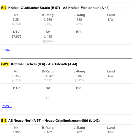
B 9
Krefeld-Gladbacher Straße (B 57) - AS Krefeld-Fichtenhain (A 44)
Nr.
B-Rang
L-Rang
Land
8.354
3.766
838
NW
(4.244)
(1.467)
(265)
DTV
SV
BPL
17.975
1.438
(8,0%)
Infos...
GVS
Krefeld-Fischeln (K 6) - AS Osterath (A 44)
Nr.
B-Rang
L-Rang
Land
8.355
10.042
2.049
NW
(4.245)
(7.638)
(1.462)
DTV
SV
BPL
-
-
(-)
Infos...
B 9
AS Neuss-Norf (A 57) - Neuss-Grimlinghausen-Süd (L 142)
Nr.
B-Rang
L-Rang
Land
8.356
4.107
907
NW