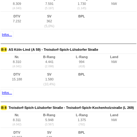
8.309
7.591
1.730
NW
(4.040)
(5.197)
(1.145)
DTV
SV
BPL
7.232
362
(5,0%)
Infos...
B 8
AS Köln-Lind (A 59) - Troisdorf-Spich-Lülsdorfer Straße
Nr.
B-Rang
L-Rang
Land
8.310
4.441
994
NW
(4.041)
(2.098)
(418)
DTV
SV
BPL
15.188
1.580
(10,4%)
Infos...
B 8
Troisdorf-Spich-Lülsdorfer Straße - Troisdorf-Spich-Kochenholzstraße (L 269)
Nr.
B-Rang
L-Rang
Land
8.311
5.948
1.375
NW
(4.042)
(3.567)
(792)
DTV
SV
BPL