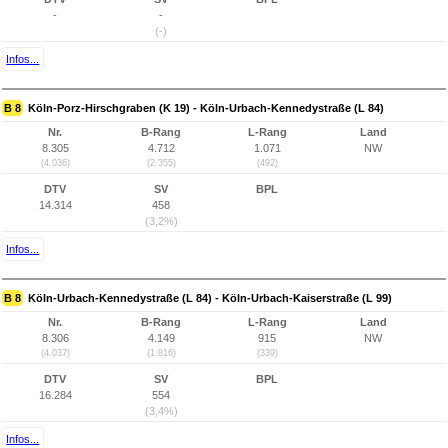
-
-
(-)
Infos...
B 8
Köln-Porz-Hirschgraben (K 19) - Köln-Urbach-Kennedystraße (L 84)
Nr.
B-Rang
L-Rang
Land
8.305
4.712
1.071
NW
(4.036)
(2.355)
(492)
DTV
SV
BPL
14.314
458
(3,2%)
Infos...
B 8
Köln-Urbach-Kennedystraße (L 84) - Köln-Urbach-Kaiserstraße (L 99)
Nr.
B-Rang
L-Rang
Land
8.306
4.149
915
NW
(4.037)
(1.816)
(339)
DTV
SV
BPL
16.284
554
(3,4%)
Infos...