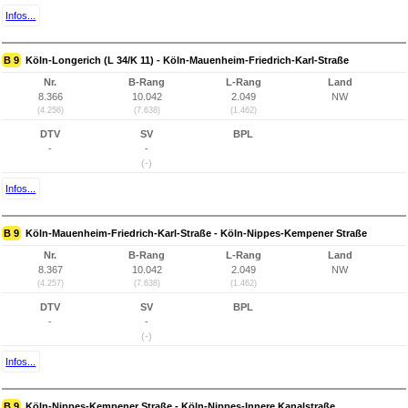
Infos...
B 9
Köln-Longerich (L 34/K 11) - Köln-Mauenheim-Friedrich-Karl-Straße
Nr.
B-Rang
L-Rang
Land
8.366
10.042
2.049
NW
(4.256)
(7.638)
(1.462)
DTV
SV
BPL
-
-
(-)
Infos...
B 9
Köln-Mauenheim-Friedrich-Karl-Straße - Köln-Nippes-Kempener Straße
Nr.
B-Rang
L-Rang
Land
8.367
10.042
2.049
NW
(4.257)
(7.638)
(1.462)
DTV
SV
BPL
-
-
(-)
Infos...
B 9
Köln-Nippes-Kempener Straße - Köln-Nippes-Innere Kanalstraße