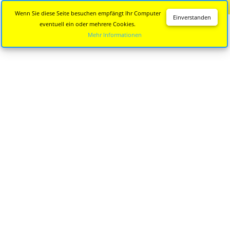
Diese Seite wird nicht mehr aktualisiert.
Zur neuen Seite
Wenn Sie diese Seite besuchen empfängt Ihr Computer
Einverstanden
eventuell ein oder mehrere Cookies.
Mehr Informationen