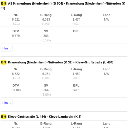
B 9
AS Kranenburg (Niederrhein) (B 504) - Kranenburg (Niederrhein)-Nütterden (K
31)
Nr.
B-Rang
L-Rang
Land
8.321
6.393
1.474
NW
(4.211)
(4.009)
(891)
DTV
SV
BPL
9.779
303
(3,1%)
Infos...
B 9
Kranenburg (Niederrhein)-Nütterden (K 31) - Kleve-Gruftstraße (L 484)
Nr.
B-Rang
L-Rang
Land
8.322
6.251
1.450
NW
(4.212)
(3.869)
(867)
DTV
SV
BPL
10.108
364
WB*
(3,6%)
Infos...
B 9
Kleve-Gruftstraße (L 484) - Kleve-Landwehr (K 3)
Nr.
B-Rang
L-Rang
Land