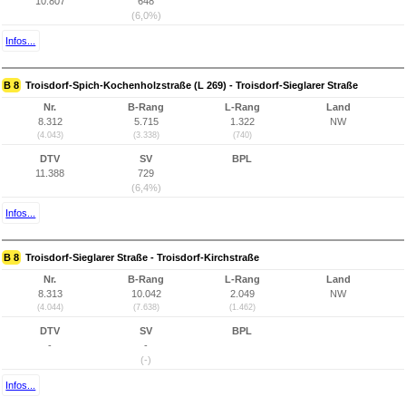
10.807
648
(6,0%)
Infos...
B 8
Troisdorf-Spich-Kochenholzstraße (L 269) - Troisdorf-Sieglarer Straße
Nr.
B-Rang
L-Rang
Land
8.312
5.715
1.322
NW
(4.043)
(3.338)
(740)
DTV
SV
BPL
11.388
729
(6,4%)
Infos...
B 8
Troisdorf-Sieglarer Straße - Troisdorf-Kirchstraße
Nr.
B-Rang
L-Rang
Land
8.313
10.042
2.049
NW
(4.044)
(7.638)
(1.462)
DTV
SV
BPL
-
-
(-)
Infos...