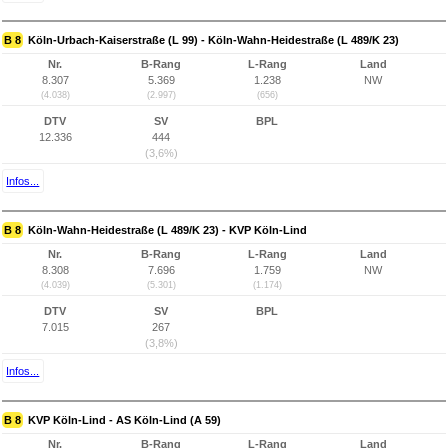
B 8
Köln-Urbach-Kaiserstraße (L 99) - Köln-Wahn-Heidestraße (L 489/K 23)
Nr.
B-Rang
L-Rang
Land
8.307
5.369
1.238
NW
(4.038)
(2.997)
(656)
DTV
SV
BPL
12.336
444
(3,6%)
Infos...
B 8
Köln-Wahn-Heidestraße (L 489/K 23) - KVP Köln-Lind
Nr.
B-Rang
L-Rang
Land
8.308
7.696
1.759
NW
(4.039)
(5.301)
(1.174)
DTV
SV
BPL
7.015
267
(3,8%)
Infos...
B 8
KVP Köln-Lind - AS Köln-Lind (A 59)
Nr.
B-Rang
L-Rang
Land