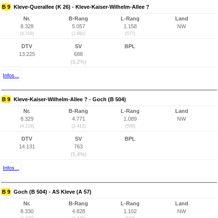
B 9
Kleve-Querallee (K 26) - Kleve-Kaiser-Wilhelm-Allee ?
Nr.
B-Rang
L-Rang
Land
8.328
5.057
1.158
NW
(4.218)
(2.692)
(577)
DTV
SV
BPL
13.225
688
(5,2%)
Infos...
B 9
Kleve-Kaiser-Wilhelm-Allee ? - Goch (B 504)
Nr.
B-Rang
L-Rang
Land
8.329
4.771
1.089
NW
(4.219)
(2.413)
(509)
DTV
SV
BPL
14.131
763
(5,4%)
Infos...
B 9
Goch (B 504) - AS Kleve (A 57)
Nr.
B-Rang
L-Rang
Land
8.330
4.828
1.102
NW