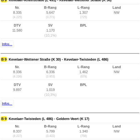
B 9
Kevelaer-Rheinstraße (L 491) - Kevelaer-Wettener Straße (K 30)
Nr.
B-Rang
L-Rang
Land
8.335
5.647
1.307
NW
(4.225)
(3.271)
(725)
DTV
SV
BPL
11.580
1.170
(10,1%)
Infos...
B 9
Kevelaer-Wettener Straße (K 30) - Kevelaer-Twisteden (L 486)
Nr.
B-Rang
L-Rang
Land
8.336
6.336
1.462
NW
(4.226)
(3.953)
(879)
DTV
SV
BPL
9.897
1.019
(10,3%)
Infos...
B 9
Kevelaer-Twisteden (L 486) - Geldern-Veert (K 17)
Nr.
B-Rang
L-Rang
Land
8.337
5.799
1.340
NW
(4.227)
(3.422)
(758)