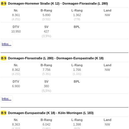
B 9
Dormagen-Horremer Straße (K 12) - Dormagen-Florastraße (L 280)
Nr.
B-Rang
L-Rang
Land
8.361
5.890
1.362
NW
(4.251)
(3.511)
(779)
DTV
SV
BPL
10.950
427
(3,9%)
Infos...
B 9
Dormagen-Florastraße (L 280) - Dormagen-Europastraße (K 18)
Nr.
B-Rang
L-Rang
Land
8.362
7.756
1.766
NW
(4.252)
(5.361)
(1.181)
DTV
SV
BPL
6.900
380
(5,5%)
Infos...
B 9
Dormagen-Europastraße (K 18) - Köln-Worringen (L 183)
Nr.
B-Rang
L-Rang
Land
8.363
6.042
1.398
NW
(4.253)
(3.661)
(815)