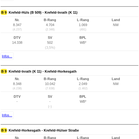
B 9
Krefeld-Hüls (B 509) - Krefeld-Inrath (K 11)
Nr.
B-Rang
L-Rang
Land
8.347
4.704
1.069
NW
(4.237)
(2.348)
(491)
DTV
SV
BPL
14.338
502
WB*
(3,5%)
Infos...
B 9
Krefeld-Inrath (K 11) - Krefeld-Horkesgath
Nr.
B-Rang
L-Rang
Land
8.348
10.042
2.049
NW
(4.238)
(7.638)
(1.462)
DTV
SV
BPL
-
-
WB*
(-)
Infos...
B 9
Krefeld-Horkesgath - Krefeld-Hülser Straße
Nr.
B-Rang
L-Rang
Land