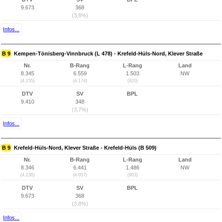
9.673
368
(3,8%)
Infos...
B 9
Kempen-Tönisberg-Vinnbruck (L 478) - Krefeld-Hüls-Nord, Klever Straße
Nr.
B-Rang
L-Rang
Land
8.345
6.559
1.503
NW
(4.235)
(4.174)
(920)
DTV
SV
BPL
9.410
348
(3,7%)
Infos...
B 9
Krefeld-Hüls-Nord, Klever Straße - Krefeld-Hüls (B 509)
Nr.
B-Rang
L-Rang
Land
8.346
6.441
1.486
NW
(4.236)
(4.057)
(903)
DTV
SV
BPL
9.673
368
(3,8%)
Infos...