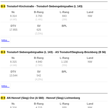
B 8
Troisdorf-Kirchstraße - Troisdorf-Siebengebirgsallee (L 143)
Nr.
B-Rang
L-Rang
Land
8.314
3.793
843
NW
(4.045)
(1.491)
(269)
DTV
SV
BPL
17.855
625
(3,5%)
Infos...
B 8
Troisdorf-Siebengebirgsallee (L 143) - AS Troisdorf/Siegburg-Brückberg (B 56)
Nr.
B-Rang
L-Rang
Land
8.315
4.940
1.130
NW
(4.046)
(2.580)
(550)
DTV
SV
BPL
13.544
542
(4,0%)
Infos...
B 8
AN Hennef (Sieg)-Ost (A 560) - Hennef (Sieg)-Lichtenberg
Nr.
B-Rang
L-Rang
Land
8.316
4.215
930
NW