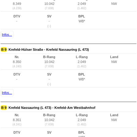
8.349
10.042
2.049
NW
(4.239)
(7.638)
(1.462)
DTV
SV
BPL
-
-
WB*
(-)
Infos...
B 9
Krefeld-Hülser Straße - Krefeld Nassauring (L 473)
Nr.
B-Rang
L-Rang
Land
8.350
10.042
2.049
NW
(4.240)
(7.638)
(1.462)
DTV
SV
BPL
-
-
WB*
(-)
Infos...
B 9
Krefeld Nassauring (L 473) - Krefeld-Am Westbahnhof
Nr.
B-Rang
L-Rang
Land
8.351
10.042
2.049
NW
(4.241)
(7.638)
(1.462)
DTV
SV
BPL