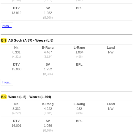
(4.220)
(2.470)
(522)
DTV
SV
BPL
13.912
1.252
(9,0%)
Infos...
B 9
AS Goch (A 57) - Weeze (L 5)
Nr.
B-Rang
L-Rang
Land
8.331
4.467
1.004
NW
(4.221)
(2.124)
(428)
DTV
SV
BPL
15.088
1.252
(8,3%)
Infos...
B 9
Weeze (L 5) - Weeze (L 464)
Nr.
B-Rang
L-Rang
Land
8.332
4.222
932
NW
(4.222)
(1.885)
(356)
DTV
SV
BPL
16.001
1.056
(6,6%)