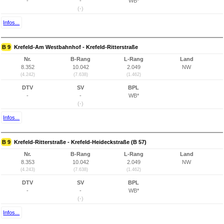
-
-
WB*
(-)
Infos...
B 9
Krefeld-Am Westbahnhof - Krefeld-Ritterstraße
Nr.
B-Rang
L-Rang
Land
8.352
10.042
2.049
NW
(4.242)
(7.638)
(1.462)
DTV
SV
BPL
-
-
WB*
(-)
Infos...
B 9
Krefeld-Ritterstraße - Krefeld-Heideckstraße (B 57)
Nr.
B-Rang
L-Rang
Land
8.353
10.042
2.049
NW
(4.243)
(7.638)
(1.462)
DTV
SV
BPL
-
-
WB*
(-)
Infos...