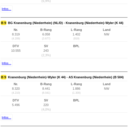
(6,9%)
Infos...
B 9
BG Kranenburg (Niederrhein) (NL/D) - Kranenburg (Niederrhein)-Wyler (K 44)
Nr.
B-Rang
L-Rang
Land
8.319
6.058
1.402
NW
(4.209)
(3.677)
(819)
DTV
SV
BPL
10.555
243
(2,3%)
Infos...
B 9
Kranenburg (Niederrhein)-Wyler (K 44) - AS Kranenburg (Niederrhein) (B 504)
Nr.
B-Rang
L-Rang
Land
8.320
8.441
1.886
NW
(4.210)
(6.041)
(1.300)
DTV
SV
BPL
5.496
220
(4,0%)
Infos...