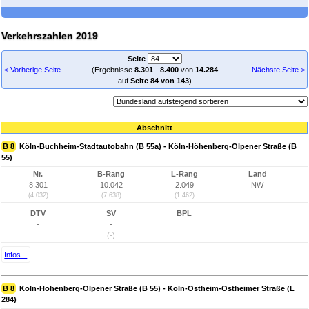
Verkehrszahlen 2019
Seite
< Vorherige Seite
(Ergebnisse
8.301
-
8.400
von
14.284
Nächste Seite >
auf
Seite 84 von 143
)
Abschnitt
B 8
Köln-Buchheim-Stadtautobahn (B 55a) - Köln-Höhenberg-Olpener Straße (B
55)
Nr.
B-Rang
L-Rang
Land
8.301
10.042
2.049
NW
(4.032)
(7.638)
(1.462)
DTV
SV
BPL
-
-
(-)
Infos...
B 8
Köln-Höhenberg-Olpener Straße (B 55) - Köln-Ostheim-Ostheimer Straße (L
284)