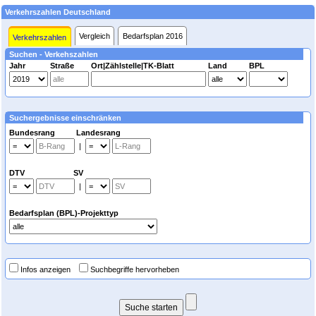
Verkehrszahlen Deutschland
Vergleich
Bedarfsplan 2016
Verkehrszahlen
Suchen - Verkehszahlen
Jahr
Straße
Ort|Zählstelle|TK-Blatt
Land
BPL
Suchergebnisse einschränken
Bundesrang Landesrang
|
DTV SV
|
Bedarfsplan (BPL)-Projekttyp
Infos anzeigen
Suchbegriffe hervorheben