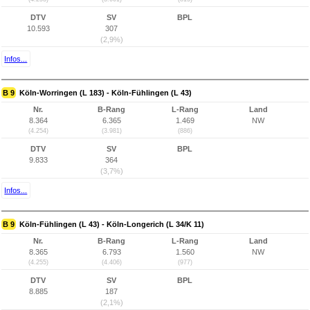
DTV
SV
BPL
10.593
307
(2,9%)
Infos...
B 9
Köln-Worringen (L 183) - Köln-Fühlingen (L 43)
Nr.
B-Rang
L-Rang
Land
8.364
6.365
1.469
NW
(4.254)
(3.981)
(886)
DTV
SV
BPL
9.833
364
(3,7%)
Infos...
B 9
Köln-Fühlingen (L 43) - Köln-Longerich (L 34/K 11)
Nr.
B-Rang
L-Rang
Land
8.365
6.793
1.560
NW
(4.255)
(4.406)
(977)
DTV
SV
BPL
8.885
187
(2,1%)