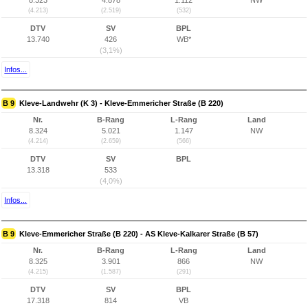
8.323
4.878
1.112
NW
(4.213)
(2.519)
(532)
DTV
SV
BPL
13.740
426
WB*
(3,1%)
Infos...
B 9
Kleve-Landwehr (K 3) - Kleve-Emmericher Straße (B 220)
Nr.
B-Rang
L-Rang
Land
8.324
5.021
1.147
NW
(4.214)
(2.659)
(566)
DTV
SV
BPL
13.318
533
(4,0%)
Infos...
B 9
Kleve-Emmericher Straße (B 220) - AS Kleve-Kalkarer Straße (B 57)
Nr.
B-Rang
L-Rang
Land
8.325
3.901
866
NW
(4.215)
(1.587)
(291)
DTV
SV
BPL
17.318
814
VB