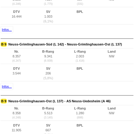
(4.246)
(1.775)
(331)
DTV
SV
BPL
16.444
1.003
(6,1%)
Infos...
B 9
Neuss-Grimlinghausen-Süd (L 142) - Neuss-Grimlinghausen-Ost (L 137)
Nr.
B-Rang
L-Rang
Land
8.357
9.341
2.003
NW
(4.247)
(6.939)
(1.416)
DTV
SV
BPL
3.544
206
(5,8%)
Infos...
B 9
Neuss-Grimlinghausen-Ost (L 137) - AS Neuss-Uedesheim (A 46)
Nr.
B-Rang
L-Rang
Land
8.358
5.513
1.280
NW
(4.248)
(3.140)
(698)
DTV
SV
BPL
11.905
667