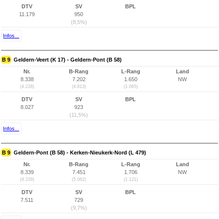
DTV
SV
BPL
11.179
950
(8,5%)
Infos...
B 9
Geldern-Veert (K 17) - Geldern-Pont (B 58)
Nr.
B-Rang
L-Rang
Land
8.338
7.202
1.650
NW
(4.228)
(4.813)
(1.065)
DTV
SV
BPL
8.027
923
(11,5%)
Infos...
B 9
Geldern-Pont (B 58) - Kerken-Nieukerk-Nord (L 479)
Nr.
B-Rang
L-Rang
Land
8.339
7.451
1.706
NW
(4.229)
(5.062)
(1.121)
DTV
SV
BPL
7.511
729
(9,7%)