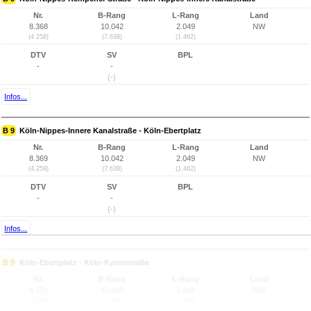
Nr.
B-Rang
L-Rang
Land
8.368
10.042
2.049
NW
(4.258)
(7.638)
(1.462)
DTV
SV
BPL
-
-
(-)
Infos...
B 9
Köln-Nippes-Innere Kanalstraße - Köln-Ebertplatz
Nr.
B-Rang
L-Rang
Land
8.369
10.042
2.049
NW
(4.259)
(7.638)
(1.462)
DTV
SV
BPL
-
-
(-)
Infos...
B 9
Köln-Ebertplatz - Köln-Kyotostraße
Nr.
B-Rang
L-Rang
Land
8.370
10.042
2.049
NW
(4.260)
(7.638)
(1.462)