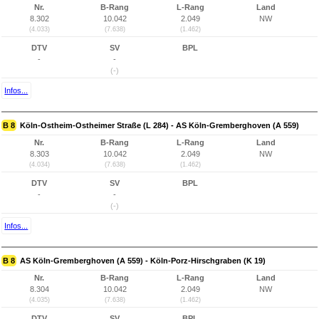
Nr.
B-Rang
L-Rang
Land
8.302
10.042
2.049
NW
(4.033)
(7.638)
(1.462)
DTV
SV
BPL
-
-
(-)
Infos...
B 8
Köln-Ostheim-Ostheimer Straße (L 284) - AS Köln-Gremberghoven (A 559)
Nr.
B-Rang
L-Rang
Land
8.303
10.042
2.049
NW
(4.034)
(7.638)
(1.462)
DTV
SV
BPL
-
-
(-)
Infos...
B 8
AS Köln-Gremberghoven (A 559) - Köln-Porz-Hirschgraben (K 19)
Nr.
B-Rang
L-Rang
Land
8.304
10.042
2.049
NW
(4.035)
(7.638)
(1.462)
DTV
SV
BPL