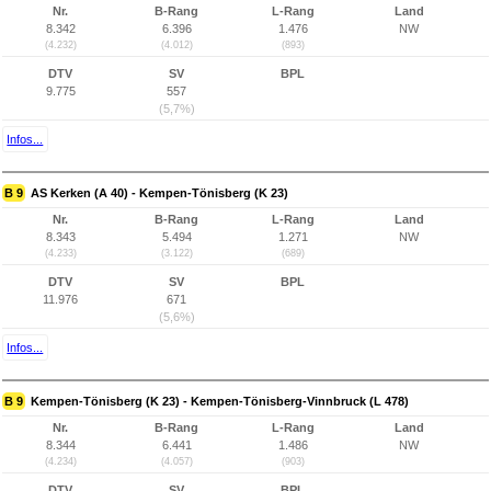
Nr.
B-Rang
L-Rang
Land
8.342
6.396
1.476
NW
(4.232)
(4.012)
(893)
DTV
SV
BPL
9.775
557
(5,7%)
Infos...
B 9
AS Kerken (A 40) - Kempen-Tönisberg (K 23)
Nr.
B-Rang
L-Rang
Land
8.343
5.494
1.271
NW
(4.233)
(3.122)
(689)
DTV
SV
BPL
11.976
671
(5,6%)
Infos...
B 9
Kempen-Tönisberg (K 23) - Kempen-Tönisberg-Vinnbruck (L 478)
Nr.
B-Rang
L-Rang
Land
8.344
6.441
1.486
NW
(4.234)
(4.057)
(903)
DTV
SV
BPL