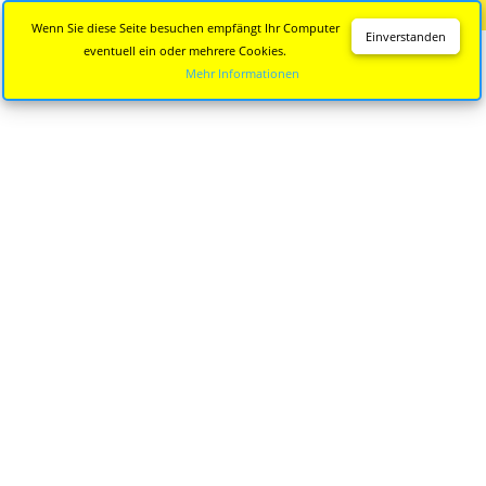
Diese Seite wird nicht mehr aktualisiert.
Zur neuen Seite
Wenn Sie diese Seite besuchen empfängt Ihr Computer
Einverstanden
eventuell ein oder mehrere Cookies.
Mehr Informationen