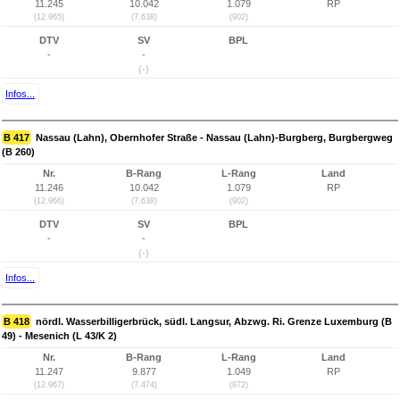
11.245
10.042
1.079
RP
(12.965)
(7.638)
(902)
DTV
SV
BPL
-
-
(-)
Infos...
B 417
Nassau (Lahn), Obernhofer Straße - Nassau (Lahn)-Burgberg, Burgbergweg
(B 260)
Nr.
B-Rang
L-Rang
Land
11.246
10.042
1.079
RP
(12.966)
(7.638)
(902)
DTV
SV
BPL
-
-
(-)
Infos...
B 418
nördl. Wasserbilligerbrück, südl. Langsur, Abzwg. Ri. Grenze Luxemburg (B
49) - Mesenich (L 43/K 2)
Nr.
B-Rang
L-Rang
Land
11.247
9.877
1.049
RP
(12.967)
(7.474)
(872)