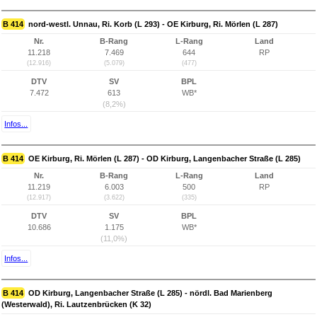
B 414
nord-westl. Unnau, Ri. Korb (L 293) - OE Kirburg, Ri. Mörlen (L 287)
Nr.
B-Rang
L-Rang
Land
11.218
7.469
644
RP
(12.916)
(5.079)
(477)
DTV
SV
BPL
7.472
613
WB*
(8,2%)
Infos...
B 414
OE Kirburg, Ri. Mörlen (L 287) - OD Kirburg, Langenbacher Straße (L 285)
Nr.
B-Rang
L-Rang
Land
11.219
6.003
500
RP
(12.917)
(3.622)
(335)
DTV
SV
BPL
10.686
1.175
WB*
(11,0%)
Infos...
B 414
OD Kirburg, Langenbacher Straße (L 285) - nördl. Bad Marienberg
(Westerwald), Ri. Lautzenbrücken (K 32)