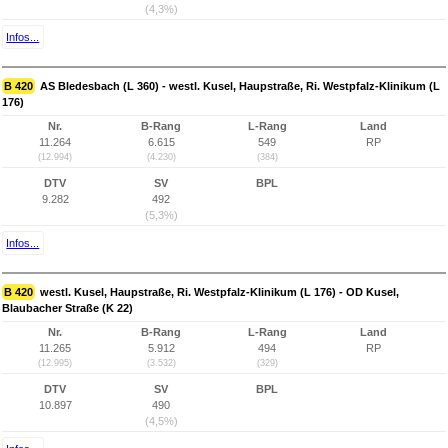
(4,3%)
Infos...
B 420
AS Bledesbach (L 360) - westl. Kusel, Haupstraße, Ri. Westpfalz-Klinikum (L
176)
Nr.
B-Rang
L-Rang
Land
11.264
6.615
549
RP
(12.994)
(4.230)
(384)
DTV
SV
BPL
9.282
492
(5,3%)
Infos...
B 420
westl. Kusel, Haupstraße, Ri. Westpfalz-Klinikum (L 176) - OD Kusel,
Blaubacher Straße (K 22)
Nr.
B-Rang
L-Rang
Land
11.265
5.912
494
RP
(12.995)
(3.532)
(329)
DTV
SV
BPL
10.897
490
(4,5%)