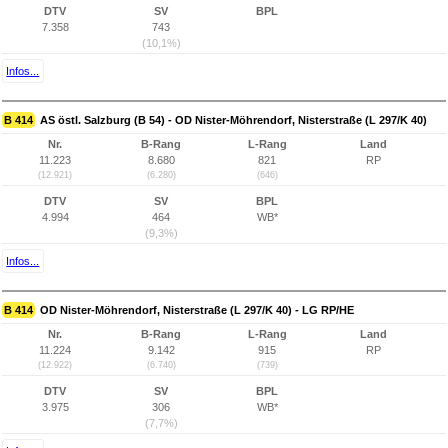
DTV
SV
BPL
7.358
743
(10,1%)
Infos...
B 414
AS östl. Salzburg (B 54) - OD Nister-Möhrendorf, Nisterstraße (L 297/K 40)
Nr.
B-Rang
L-Rang
Land
11.223
8.680
821
RP
(12.921)
(6.280)
(646)
DTV
SV
BPL
4.994
464
WB*
(9,3%)
Infos...
B 414
OD Nister-Möhrendorf, Nisterstraße (L 297/K 40) - LG RP/HE
Nr.
B-Rang
L-Rang
Land
11.224
9.142
915
RP
(12.922)
(6.740)
(739)
DTV
SV
BPL
3.975
306
WB*
(7,7%)