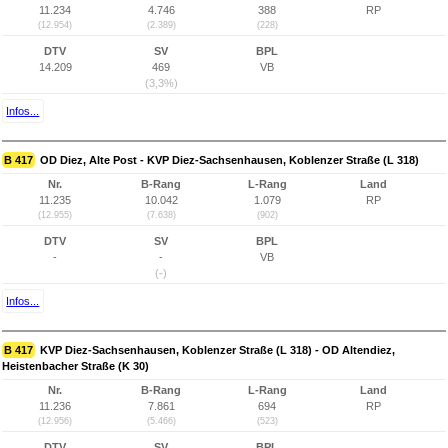
11.234
4.746
388
RP
(12.954)
(2.389)
(228)
DTV
SV
BPL
14.209
469
VB
(3,3%)
Infos...
B 417
OD Diez, Alte Post - KVP Diez-Sachsenhausen, Koblenzer Straße (L 318)
Nr.
B-Rang
L-Rang
Land
11.235
10.042
1.079
RP
(12.955)
(7.638)
(902)
DTV
SV
BPL
-
-
VB
(-)
Infos...
B 417
KVP Diez-Sachsenhausen, Koblenzer Straße (L 318) - OD Altendiez,
Heistenbacher Straße (K 30)
Nr.
B-Rang
L-Rang
Land
11.236
7.861
694
RP
(12.956)
(5.466)
(523)
DTV
SV
BPL