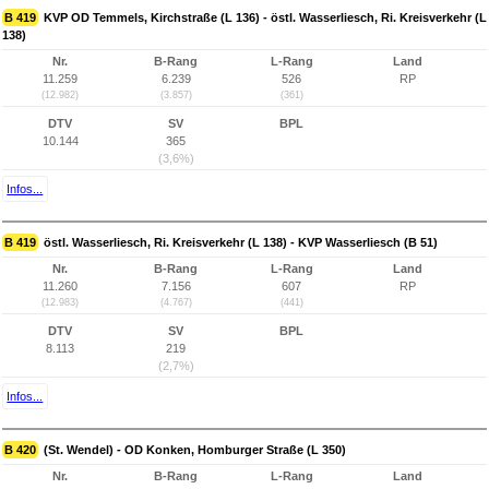
B 419
KVP OD Temmels, Kirchstraße (L 136) - östl. Wasserliesch, Ri. Kreisverkehr (L
138)
Nr.
B-Rang
L-Rang
Land
11.259
6.239
526
RP
(12.982)
(3.857)
(361)
DTV
SV
BPL
10.144
365
(3,6%)
Infos...
B 419
östl. Wasserliesch, Ri. Kreisverkehr (L 138) - KVP Wasserliesch (B 51)
Nr.
B-Rang
L-Rang
Land
11.260
7.156
607
RP
(12.983)
(4.767)
(441)
DTV
SV
BPL
8.113
219
(2,7%)
Infos...
B 420
(St. Wendel) - OD Konken, Homburger Straße (L 350)
Nr.
B-Rang
L-Rang
Land