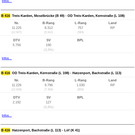
Infos...
B 416
Treis-Karden, Moselbrücke (B 49) - OD Treis-Karden, Kernstraße (L 108)
Nr.
B-Rang
L-Rang
Land
11.225
8.312
757
RP
(12.927)
(5.912)
(583)
DTV
SV
BPL
5.756
190
(3,3%)
Infos...
B 416
OD Treis-Karden, Kernstraße (L 108) - Hatzenport, Bachstraße (L 113)
Nr.
B-Rang
L-Rang
Land
11.226
9.796
1.030
RP
(12.928)
(7.393)
(854)
DTV
SV
BPL
2.192
127
(5,8%)
Infos...
B 416
Hatzenport, Bachstraße (L 113) - Löf (K 41)