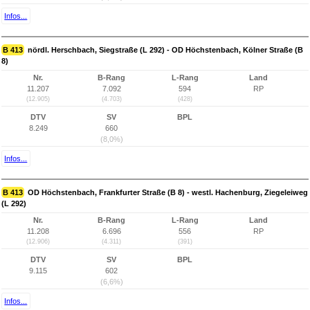
Infos...
B 413
nördl. Herschbach, Siegstraße (L 292) - OD Höchstenbach, Kölner Straße (B
8)
Nr.
B-Rang
L-Rang
Land
11.207
7.092
594
RP
(12.905)
(4.703)
(428)
DTV
SV
BPL
8.249
660
(8,0%)
Infos...
B 413
OD Höchstenbach, Frankfurter Straße (B 8) - westl. Hachenburg, Ziegeleiweg
(L 292)
Nr.
B-Rang
L-Rang
Land
11.208
6.696
556
RP
(12.906)
(4.311)
(391)
DTV
SV
BPL
9.115
602
(6,6%)
Infos...