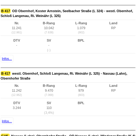
B 417
OD Obernhof, Koster Arnstein, Seelbacher Straße (L 324) - westl. Obernhof,
Schloß Langenau, Ri. Weinähr (L 325)
Nr.
B-Rang
L-Rang
Land
11.241
10.042
1.079
RP
(12.961)
(7.638)
(902)
DTV
SV
BPL
-
-
(-)
Infos...
B 417
westl. Obernhof, Schloß Langenau, Ri. Weinähr (L 325) - Nassau (Lahn),
Obernhofer Straße
Nr.
B-Rang
L-Rang
Land
11.242
9.470
979
RP
(12.962)
(7.068)
(803)
DTV
SV
BPL
3.244
110
(3,4%)
Infos...