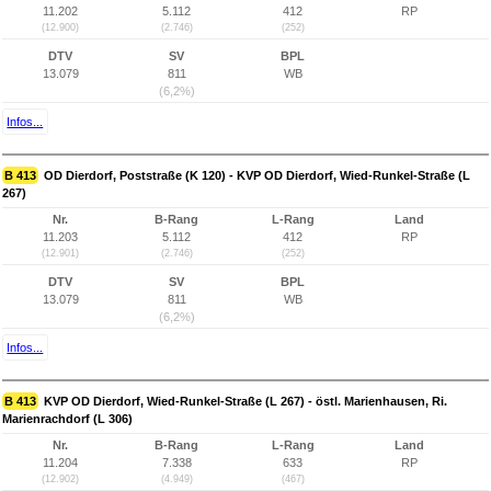
11.202
5.112
412
RP
(12.900)
(2.746)
(252)
DTV
SV
BPL
13.079
811
WB
(6,2%)
Infos...
B 413
OD Dierdorf, Poststraße (K 120) - KVP OD Dierdorf, Wied-Runkel-Straße (L
267)
Nr.
B-Rang
L-Rang
Land
11.203
5.112
412
RP
(12.901)
(2.746)
(252)
DTV
SV
BPL
13.079
811
WB
(6,2%)
Infos...
B 413
KVP OD Dierdorf, Wied-Runkel-Straße (L 267) - östl. Marienhausen, Ri.
Marienrachdorf (L 306)
Nr.
B-Rang
L-Rang
Land
11.204
7.338
633
RP
(12.902)
(4.949)
(467)