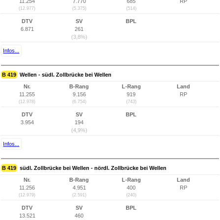
11.254
7.770
685
RP
(12.977)
(5.375)
(514)
DTV
SV
BPL
6.871
261
(3,8%)
Infos...
B 419
Wellen - südl. Zollbrücke bei Wellen
Nr.
B-Rang
L-Rang
Land
11.255
9.156
919
RP
(12.978)
(6.754)
(743)
DTV
SV
BPL
3.954
194
(4,9%)
Infos...
B 419
südl. Zollbrücke bei Wellen - nördl. Zollbrücke bei Wellen
Nr.
B-Rang
L-Rang
Land
11.256
4.951
400
RP
(12.979)
(2.591)
(240)
DTV
SV
BPL
13.521
460