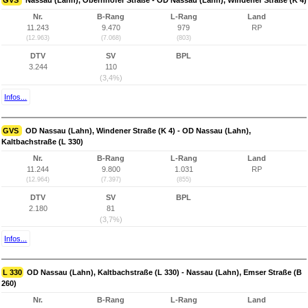
GVS
Nassau (Lahn), Obernhofer Straße - OD Nassau (Lahn), Windener Straße (K 4)
Nr.
B-Rang
L-Rang
Land
11.243
9.470
979
RP
(12.963)
(7.068)
(803)
DTV
SV
BPL
3.244
110
(3,4%)
Infos...
GVS
OD Nassau (Lahn), Windener Straße (K 4) - OD Nassau (Lahn),
Kaltbachstraße (L 330)
Nr.
B-Rang
L-Rang
Land
11.244
9.800
1.031
RP
(12.964)
(7.397)
(855)
DTV
SV
BPL
2.180
81
(3,7%)
Infos...
L 330
OD Nassau (Lahn), Kaltbachstraße (L 330) - Nassau (Lahn), Emser Straße (B
260)
Nr.
B-Rang
L-Rang
Land