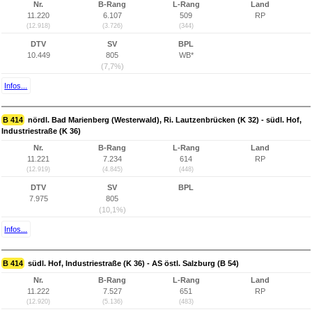
Nr.
B-Rang
L-Rang
Land
11.220
6.107
509
RP
(12.918)
(3.726)
(344)
DTV
SV
BPL
10.449
805
WB*
(7,7%)
Infos...
B 414
nördl. Bad Marienberg (Westerwald), Ri. Lautzenbrücken (K 32) - südl. Hof,
Industriestraße (K 36)
Nr.
B-Rang
L-Rang
Land
11.221
7.234
614
RP
(12.919)
(4.845)
(448)
DTV
SV
BPL
7.975
805
(10,1%)
Infos...
B 414
südl. Hof, Industriestraße (K 36) - AS östl. Salzburg (B 54)
Nr.
B-Rang
L-Rang
Land
11.222
7.527
651
RP
(12.920)
(5.136)
(483)