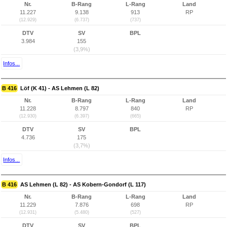
Nr.
B-Rang
L-Rang
Land
11.227
9.138
913
RP
(12.929)
(6.737)
(737)
DTV
SV
BPL
3.984
155
(3,9%)
Infos...
B 416
Löf (K 41) - AS Lehmen (L 82)
Nr.
B-Rang
L-Rang
Land
11.228
8.797
840
RP
(12.930)
(6.397)
(665)
DTV
SV
BPL
4.736
175
(3,7%)
Infos...
B 416
AS Lehmen (L 82) - AS Kobern-Gondorf (L 117)
Nr.
B-Rang
L-Rang
Land
11.229
7.876
698
RP
(12.931)
(5.480)
(527)
DTV
SV
BPL