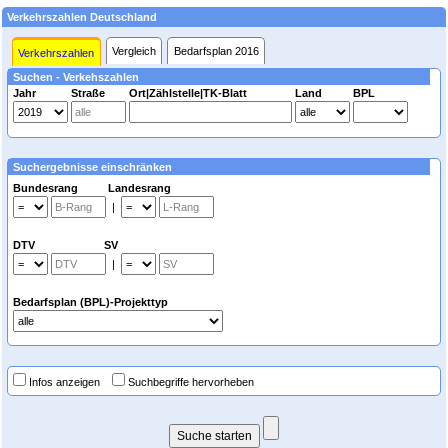
Verkehrszahlen Deutschland
Vergleich
Bedarfsplan 2016
Verkehrszahlen
Suchen - Verkehszahlen
Jahr
Straße
Ort|Zählstelle|TK-Blatt
Land
BPL
Suchergebnisse einschränken
Bundesrang Landesrang
|
DTV SV
|
Bedarfsplan (BPL)-Projekttyp
Infos anzeigen
Suchbegriffe hervorheben