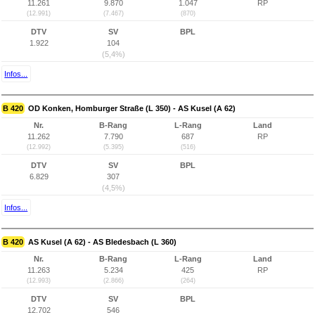
11.261
9.870
1.047
RP
(12.991)
(7.467)
(870)
DTV
SV
BPL
1.922
104
(5,4%)
Infos...
B 420
OD Konken, Homburger Straße (L 350) - AS Kusel (A 62)
Nr.
B-Rang
L-Rang
Land
11.262
7.790
687
RP
(12.992)
(5.395)
(516)
DTV
SV
BPL
6.829
307
(4,5%)
Infos...
B 420
AS Kusel (A 62) - AS Bledesbach (L 360)
Nr.
B-Rang
L-Rang
Land
11.263
5.234
425
RP
(12.993)
(2.866)
(264)
DTV
SV
BPL
12.702
546