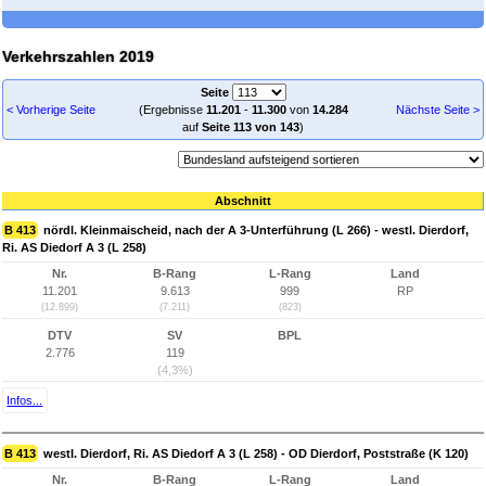
Verkehrszahlen 2019
Seite
< Vorherige Seite
(Ergebnisse
11.201
-
11.300
von
14.284
Nächste Seite >
auf
Seite 113 von 143
)
Abschnitt
B 413
nördl. Kleinmaischeid, nach der A 3-Unterführung (L 266) - westl. Dierdorf,
Ri. AS Diedorf A 3 (L 258)
Nr.
B-Rang
L-Rang
Land
11.201
9.613
999
RP
(12.899)
(7.211)
(823)
DTV
SV
BPL
2.776
119
(4,3%)
Infos...
B 413
westl. Dierdorf, Ri. AS Diedorf A 3 (L 258) - OD Dierdorf, Poststraße (K 120)
Nr.
B-Rang
L-Rang
Land