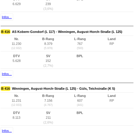
6.629
239
(3,6%)
Infos...
B 416
AS Kobern-Gondorf (L 117) - Winningen, August-Horch-Straße (L 125)
Nr.
B-Rang
L-Rang
Land
11.230
8.379
767
RP
(12.932)
(5.979)
(593)
DTV
SV
BPL
5.628
152
(2,7%)
Infos...
B 416
Winningen, August-Horch-Straße (L 125) - Güls, Teichstraße (K 5)
Nr.
B-Rang
L-Rang
Land
11.231
7.156
607
RP
(12.933)
(4.767)
(441)
DTV
SV
BPL
8.113
211
(2,6%)
Infos...