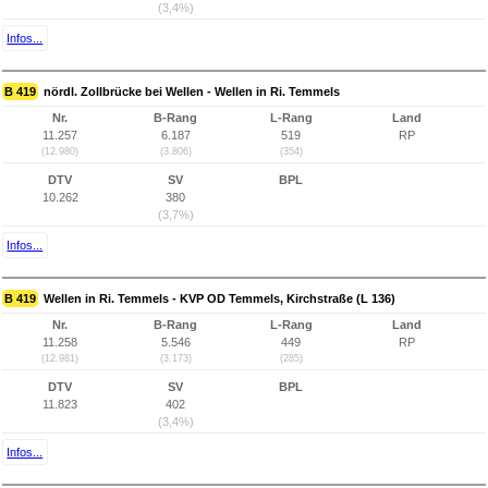
(3,4%)
Infos...
B 419
nördl. Zollbrücke bei Wellen - Wellen in Ri. Temmels
Nr.
B-Rang
L-Rang
Land
11.257
6.187
519
RP
(12.980)
(3.806)
(354)
DTV
SV
BPL
10.262
380
(3,7%)
Infos...
B 419
Wellen in Ri. Temmels - KVP OD Temmels, Kirchstraße (L 136)
Nr.
B-Rang
L-Rang
Land
11.258
5.546
449
RP
(12.981)
(3.173)
(285)
DTV
SV
BPL
11.823
402
(3,4%)
Infos...