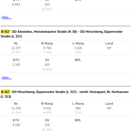
6.661
153
(2,3%)
Infos...
B 417
OD Altendiez, Heistenbacher Straße (K 30) - OD Hirschberg, Eppenroder
Straße (L 317)
Nr.
B-Rang
L-Rang
Land
11.237
9.769
1.025
RP
(12.957)
(7.366)
(849)
DTV
SV
BPL
2.340
103
(4,4%)
Infos...
B 417
OD Hirschberg, Eppenroder Straße (L 317) - nördl. Holzappel, Ri. Horhausen
(L 313)
Nr.
B-Rang
L-Rang
Land
11.238
9.041
890
RP
(12.958)
(6.640)
(714)
DTV
SV
BPL
4.185
226
(5,4%)