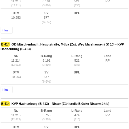
11.213
6.191
521
RP
(12.911)
(3.810)
(356)
DTV
SV
BPL
10.253
677
(6,6%)
Infos...
B 414
OD Müschenbach, Hauptstraße, Müba (Zst. Weg Marzhausen) (K 10) - KVP
Hachenburg (B 413)
Nr.
B-Rang
L-Rang
Land
11.214
6.191
521
RP
(12.912)
(3.810)
(356)
DTV
SV
BPL
10.253
677
(6,6%)
Infos...
B 414
KVP Hachenburg (B 413) - Nister (Zählstelle Brücke Nistermühle)
Nr.
B-Rang
L-Rang
Land
11.215
5.755
474
RP
(12.913)
(3.378)
(310)
DTV
SV
BPL