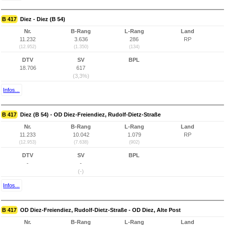
B 417
Diez - Diez (B 54)
Nr.
B-Rang
L-Rang
Land
11.232
3.636
286
RP
(12.952)
(1.350)
(134)
DTV
SV
BPL
18.706
617
(3,3%)
Infos...
B 417
Diez (B 54) - OD Diez-Freiendiez, Rudolf-Dietz-Straße
Nr.
B-Rang
L-Rang
Land
11.233
10.042
1.079
RP
(12.953)
(7.638)
(902)
DTV
SV
BPL
-
-
(-)
Infos...
B 417
OD Diez-Freiendiez, Rudolf-Dietz-Straße - OD Diez, Alte Post
Nr.
B-Rang
L-Rang
Land