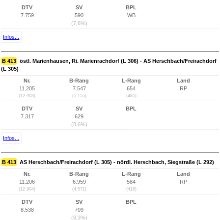
DTV
SV
BPL
7.759
590
WB
(7,6%)
Infos...
B 413
östl. Marienhausen, Ri. Marienrachdorf (L 306) - AS Herschbach/Freirachdorf
(L 305)
Nr.
B-Rang
L-Rang
Land
11.205
7.547
654
RP
(12.903)
(5.155)
(485)
DTV
SV
BPL
7.317
629
(8,6%)
Infos...
B 413
AS Herschbach/Freirachdorf (L 305) - nördl. Herschbach, Siegstraße (L 292)
Nr.
B-Rang
L-Rang
Land
11.206
6.959
584
RP
(12.904)
(4.571)
(418)
DTV
SV
BPL
8.538
709
(8,3%)