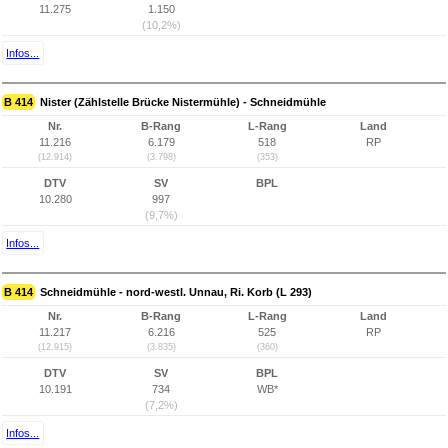
11.275
1.150
(10,2%)
Infos...
B 414
Nister (Zählstelle Brücke Nistermühle) - Schneidmühle
Nr.
B-Rang
L-Rang
Land
11.216
6.179
518
RP
(12.914)
(3.798)
(353)
DTV
SV
BPL
10.280
997
(9,7%)
Infos...
B 414
Schneidmühle - nord-westl. Unnau, Ri. Korb (L 293)
Nr.
B-Rang
L-Rang
Land
11.217
6.216
525
RP
(12.915)
(3.835)
(360)
DTV
SV
BPL
10.191
734
WB*
(7,2%)
Infos...