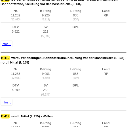
Bahnhofstraße, Kreuzung vor der Moselbrücke (L 134)
Nr.
B-Rang
L-Rang
Land
11.252
9.220
933
RP
(12.975)
(6.818)
(757)
DTV
SV
BPL
3.822
222
(5,8%)
Infos...
B 419
westl. Wincheringen, Bahnhofstraße, Kreuzung vor der Moselbrücke (L 134) -
nördl. Nittel (L 135)
Nr.
B-Rang
L-Rang
Land
11.253
9.003
883
RP
(12.976)
(6.602)
(707)
DTV
SV
BPL
4.299
262
(6,1%)
Infos...
B 419
nördl. Nittel (L 135) - Wellen
Nr.
B-Rang
L-Rang
Land