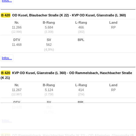
Infos...
B 420
OD Kusel, Blaubacher Straße (K 22) - KVP OD Kusel, Glanstraße (L 360)
Nr.
B-Rang
L-Rang
Land
11.266
5.684
466
RP
(12.996)
(3.308)
(302)
DTV
SV
BPL
11.468
562
(4,9%)
Infos...
B 420
KVP OD Kusel, Glanstraße (L 360) - OD Rammelsbach, Haschbacher Straße
(K 21)
Nr.
B-Rang
L-Rang
Land
11.267
5.124
414
RP
(12.997)
(2.758)
(254)
DTV
SV
BPL
13.038
352
(2,7%)
Infos...
B 420
OD Rammelsbach, Haschbacher Straße (K 21) - OD Altenglan, Glanstraße (B