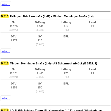
Infos...
B 418
Ralingen, Brückenstraße (L 42) - Minden, Menninger Straße (L 4)
Nr.
B-Rang
L-Rang
Land
11.250
9.141
914
RP
(12.970)
(6.739)
(738)
DTV
SV
BPL
3.977
223
(5,6%)
Infos...
B 418
Minden, Menninger Straße (L 4) - AS Echternacherbrück (B 257/L 1)
Nr.
B-Rang
L-Rang
Land
11.251
9.460
975
RP
(12.971)
(7.058)
(799)
DTV
SV
BPL
3.259
150
(4,6%)
Infos...
B 419
LG SL/RP, Schloss Thorn, Ri. Kreuzweiler (L 132) - westl. Wincheringen,