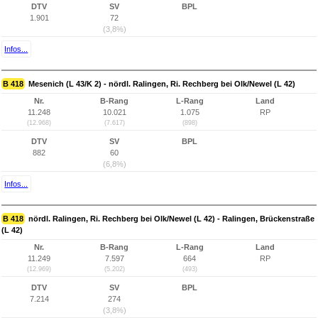
DTV
SV
BPL
1.901
72
(3,8%)
Infos...
B 418
Mesenich (L 43/K 2) - nördl. Ralingen, Ri. Rechberg bei Olk/Newel (L 42)
Nr.
B-Rang
L-Rang
Land
11.248
10.021
1.075
RP
(12.968)
(7.617)
(898)
DTV
SV
BPL
882
60
(6,8%)
Infos...
B 418
nördl. Ralingen, Ri. Rechberg bei Olk/Newel (L 42) - Ralingen, Brückenstraße
(L 42)
Nr.
B-Rang
L-Rang
Land
11.249
7.597
664
RP
(12.969)
(5.202)
(493)
DTV
SV
BPL
7.214
274
(3,8%)