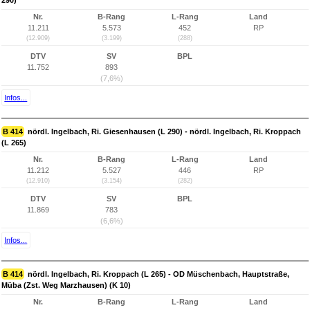
290)
Nr.
B-Rang
L-Rang
Land
11.211
5.573
452
RP
(12.909)
(3.199)
(288)
DTV
SV
BPL
11.752
893
(7,6%)
Infos...
B 414
nördl. Ingelbach, Ri. Giesenhausen (L 290) - nördl. Ingelbach, Ri. Kroppach
(L 265)
Nr.
B-Rang
L-Rang
Land
11.212
5.527
446
RP
(12.910)
(3.154)
(282)
DTV
SV
BPL
11.869
783
(6,6%)
Infos...
B 414
nördl. Ingelbach, Ri. Kroppach (L 265) - OD Müschenbach, Hauptstraße,
Müba (Zst. Weg Marzhausen) (K 10)
Nr.
B-Rang
L-Rang
Land