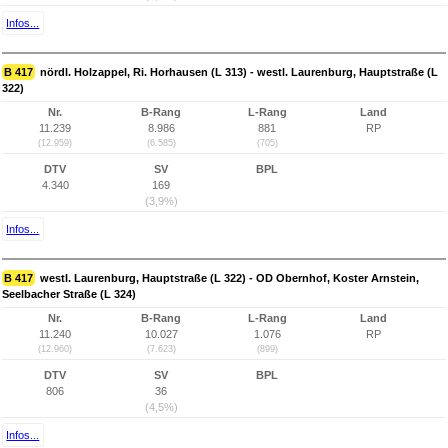
Infos...
B 417
nördl. Holzappel, Ri. Horhausen (L 313) - westl. Laurenburg, Hauptstraße (L
322)
Nr.
B-Rang
L-Rang
Land
11.239
8.986
881
RP
(12.959)
(6.585)
(705)
DTV
SV
BPL
4.340
169
(3,9%)
Infos...
B 417
westl. Laurenburg, Hauptstraße (L 322) - OD Obernhof, Koster Arnstein,
Seelbacher Straße (L 324)
Nr.
B-Rang
L-Rang
Land
11.240
10.027
1.076
RP
(12.960)
(7.623)
(899)
DTV
SV
BPL
806
36
(4,5%)
Infos...