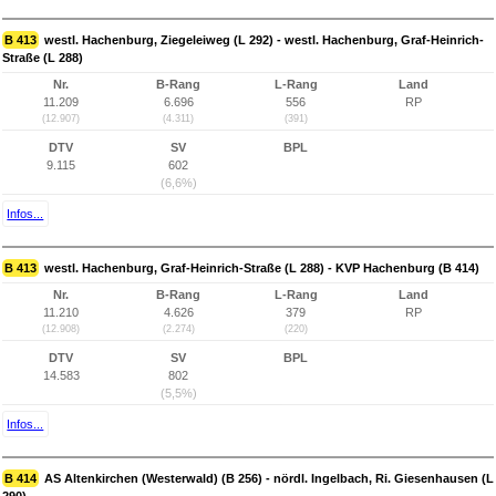
B 413
westl. Hachenburg, Ziegeleiweg (L 292) - westl. Hachenburg, Graf-Heinrich-
Straße (L 288)
Nr.
B-Rang
L-Rang
Land
11.209
6.696
556
RP
(12.907)
(4.311)
(391)
DTV
SV
BPL
9.115
602
(6,6%)
Infos...
B 413
westl. Hachenburg, Graf-Heinrich-Straße (L 288) - KVP Hachenburg (B 414)
Nr.
B-Rang
L-Rang
Land
11.210
4.626
379
RP
(12.908)
(2.274)
(220)
DTV
SV
BPL
14.583
802
(5,5%)
Infos...
B 414
AS Altenkirchen (Westerwald) (B 256) - nördl. Ingelbach, Ri. Giesenhausen (L