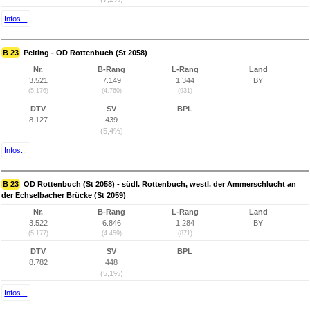
Infos...
B 23
Peiting - OD Rottenbuch (St 2058)
Nr.
B-Rang
L-Rang
Land
3.521
7.149
1.344
BY
(5.176)
(4.760)
(931)
DTV
SV
BPL
8.127
439
(5,4%)
Infos...
B 23
OD Rottenbuch (St 2058) - südl. Rottenbuch, westl. der Ammerschlucht an
der Echselbacher Brücke (St 2059)
Nr.
B-Rang
L-Rang
Land
3.522
6.846
1.284
BY
(5.177)
(4.459)
(871)
DTV
SV
BPL
8.782
448
(5,1%)
Infos...