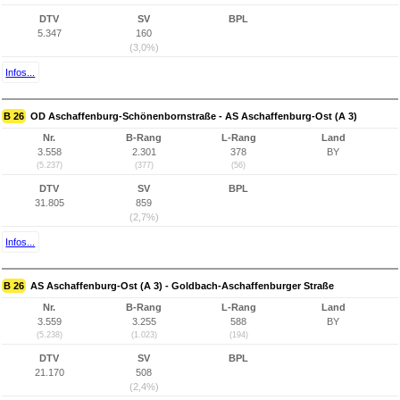
DTV
SV
BPL
5.347
160
(3,0%)
Infos...
B 26
OD Aschaffenburg-Schönenbornstraße - AS Aschaffenburg-Ost (A 3)
Nr.
B-Rang
L-Rang
Land
3.558
2.301
378
BY
(5.237)
(377)
(56)
DTV
SV
BPL
31.805
859
(2,7%)
Infos...
B 26
AS Aschaffenburg-Ost (A 3) - Goldbach-Aschaffenburger Straße
Nr.
B-Rang
L-Rang
Land
3.559
3.255
588
BY
(5.238)
(1.023)
(194)
DTV
SV
BPL
21.170
508
(2,4%)