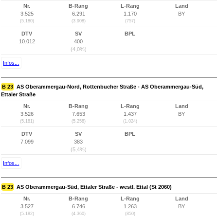
Nr.
B-Rang
L-Rang
Land
3.525
6.291
1.170
BY
(5.180)
(3.908)
(757)
DTV
SV
BPL
10.012
400
(4,0%)
Infos...
B 23
AS Oberammergau-Nord, Rottenbucher Straße - AS Oberammergau-Süd,
Ettaler Straße
Nr.
B-Rang
L-Rang
Land
3.526
7.653
1.437
BY
(5.181)
(5.258)
(1.024)
DTV
SV
BPL
7.099
383
(5,4%)
Infos...
B 23
AS Oberammergau-Süd, Ettaler Straße - westl. Ettal (St 2060)
Nr.
B-Rang
L-Rang
Land
3.527
6.746
1.263
BY
(5.182)
(4.360)
(850)