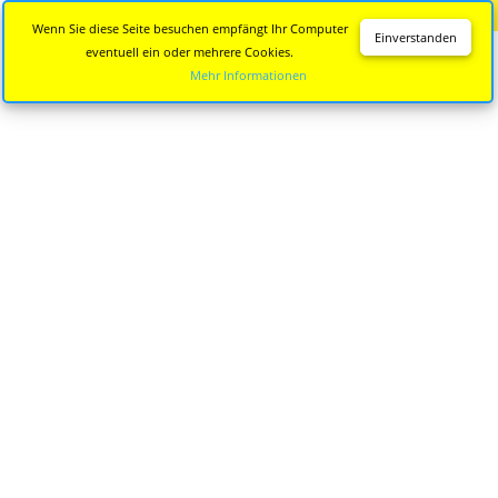
Diese Seite wird nicht mehr aktualisiert.
Zur neuen Seite
Wenn Sie diese Seite besuchen empfängt Ihr Computer
Einverstanden
eventuell ein oder mehrere Cookies.
Mehr Informationen