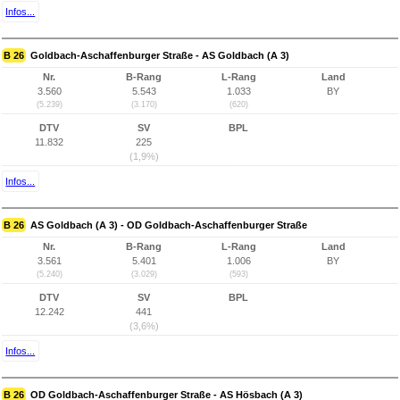
Infos...
B 26
Goldbach-Aschaffenburger Straße - AS Goldbach (A 3)
Nr.
B-Rang
L-Rang
Land
3.560
5.543
1.033
BY
(5.239)
(3.170)
(620)
DTV
SV
BPL
11.832
225
(1,9%)
Infos...
B 26
AS Goldbach (A 3) - OD Goldbach-Aschaffenburger Straße
Nr.
B-Rang
L-Rang
Land
3.561
5.401
1.006
BY
(5.240)
(3.029)
(593)
DTV
SV
BPL
12.242
441
(3,6%)
Infos...
B 26
OD Goldbach-Aschaffenburger Straße - AS Hösbach (A 3)