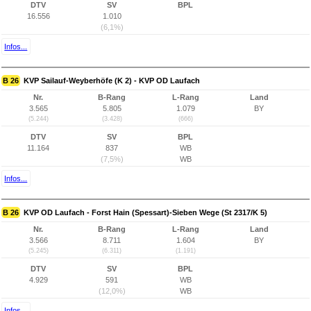
DTV
SV
BPL
16.556
1.010
(6,1%)
Infos...
B 26
KVP Sailauf-Weyberhöfe (K 2) - KVP OD Laufach
Nr.
B-Rang
L-Rang
Land
3.565
5.805
1.079
BY
(5.244)
(3.428)
(666)
DTV
SV
BPL
11.164
837
WB
(7,5%)
WB
Infos...
B 26
KVP OD Laufach - Forst Hain (Spessart)-Sieben Wege (St 2317/K 5)
Nr.
B-Rang
L-Rang
Land
3.566
8.711
1.604
BY
(5.245)
(6.311)
(1.191)
DTV
SV
BPL
4.929
591
WB
(12,0%)
WB
Infos...