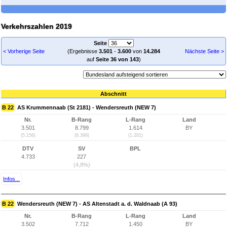
Verkehrszahlen 2019
Seite
< Vorherige Seite
(Ergebnisse
3.501
-
3.600
von
14.284
Nächste Seite >
auf
Seite 36 von 143
)
Abschnitt
B 22
AS Krummennaab (St 2181) - Wendersreuth (NEW 7)
Nr.
B-Rang
L-Rang
Land
3.501
8.799
1.614
BY
(5.156)
(6.399)
(1.201)
DTV
SV
BPL
4.733
227
(4,8%)
Infos...
B 22
Wendersreuth (NEW 7) - AS Altenstadt a. d. Waldnaab (A 93)
Nr.
B-Rang
L-Rang
Land
3.502
7.712
1.450
BY