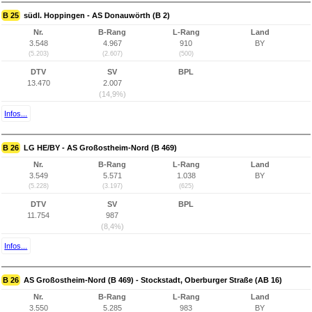
B 25
südl. Hoppingen - AS Donauwörth (B 2)
Nr.
B-Rang
L-Rang
Land
3.548
4.967
910
BY
(5.203)
(2.607)
(500)
DTV
SV
BPL
13.470
2.007
(14,9%)
Infos...
B 26
LG HE/BY - AS Großostheim-Nord (B 469)
Nr.
B-Rang
L-Rang
Land
3.549
5.571
1.038
BY
(5.228)
(3.197)
(625)
DTV
SV
BPL
11.754
987
(8,4%)
Infos...
B 26
AS Großostheim-Nord (B 469) - Stockstadt, Oberburger Straße (AB 16)
Nr.
B-Rang
L-Rang
Land
3.550
5.285
983
BY