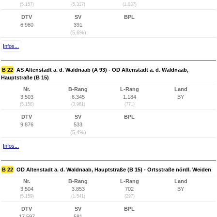
(5.157)
(5.317)
(1.037)
DTV
SV
BPL
6.980
391
(5,6%)
Infos...
B 22
AS Altenstadt a. d. Waldnaab (A 93) - OD Altenstadt a. d. Waldnaab,
Hauptstraße (B 15)
Nr.
B-Rang
L-Rang
Land
3.503
6.345
1.184
BY
(5.158)
(3.961)
(771)
DTV
SV
BPL
9.876
533
(5,4%)
Infos...
B 22
OD Altenstadt a. d. Waldnaab, Hauptstraße (B 15) - Ortsstraße nördl. Weiden
Nr.
B-Rang
L-Rang
Land
3.504
3.853
702
BY
(5.159)
(1.541)
(297)
DTV
SV
BPL
17.597
581