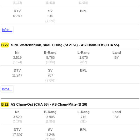
(5.173)
(5.415)
(1.054)
DTV
SV
BPL
6.789
516
(7,6%)
Infos...
B 22
südl. Waffenbrunn, südl. Elsing (St 2151) - AS Cham-Ost (CHA 55)
Nr.
B-Rang
L-Rang
Land
3.519
5.763
1.070
BY
(5.174)
(3.386)
(657)
DTV
SV
BPL
11.247
787
(7,0%)
Infos...
B 22
AS Cham-Ost (CHA 55) - AS Cham-Mitte (B 20)
Nr.
B-Rang
L-Rang
Land
3.520
3.905
716
BY
(5.175)
(1.591)
(311)
DTV
SV
BPL
17.307
1.246
(7,2%)