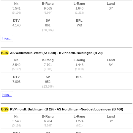
Nr.
B-Rang
L-Rang
Land
3.541
9.065
1.646
BY
(5.196)
(6.664)
(1.233)
DTV
SV
BPL
4.140
861
WB
(20,8%)
Infos...
B 25
AS Wallerstein-West (St 1060) - KVP nördl. Baldingen (B 29)
Nr.
B-Rang
L-Rang
Land
3.542
7.701
1.446
BY
(5.197)
(5.306)
(1.033)
DTV
SV
BPL
7.003
952
(13,6%)
Infos...
B 25
KVP nördl. Baldingen (B 29) - AS Nördlingen-Nordost/Löpsingen (B 466)
Nr.
B-Rang
L-Rang
Land
3.543
6.784
1.274
BY
(5.198)
(4.397)
(861)