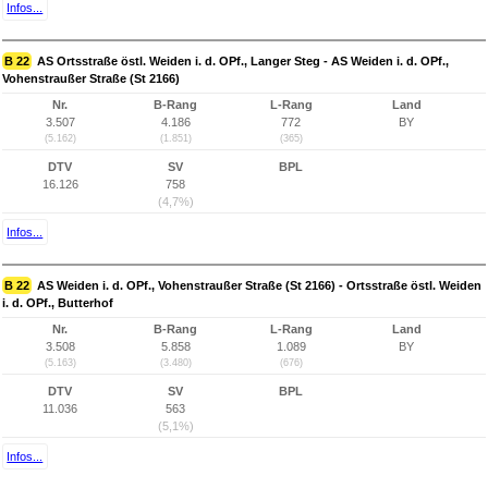
Infos...
B 22
AS Ortsstraße östl. Weiden i. d. OPf., Langer Steg - AS Weiden i. d. OPf.,
Vohenstraußer Straße (St 2166)
Nr.
B-Rang
L-Rang
Land
3.507
4.186
772
BY
(5.162)
(1.851)
(365)
DTV
SV
BPL
16.126
758
(4,7%)
Infos...
B 22
AS Weiden i. d. OPf., Vohenstraußer Straße (St 2166) - Ortsstraße östl. Weiden
i. d. OPf., Butterhof
Nr.
B-Rang
L-Rang
Land
3.508
5.858
1.089
BY
(5.163)
(3.480)
(676)
DTV
SV
BPL
11.036
563
(5,1%)
Infos...