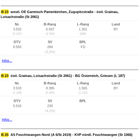
B 23
westl. OE Garmisch-Partenkirchen, Zugspitzstraße - östl. Grainau,
Loisachstraße (St 2061)
Nr.
B-Rang
L-Rang
Land
3.532
6.937
1.301
BY
(5.187)
(4.550)
(888)
DTV
SV
BPL
8.593
284
FD
(3,3%)
Infos...
B 23
östl. Grainau, Loisachstraße (St 2061) - BG Österreich, Griesen (L 187)
Nr.
B-Rang
L-Rang
Land
3.533
8.385
1.565
BY
(5.188)
(5.985)
(1.152)
DTV
SV
BPL
5.616
230
(4,1%)
Infos...
B 25
AS Feuchtwangen-Nord (A 6/St 2419) - KVP nördl. Feuchtwangen (St 1066)