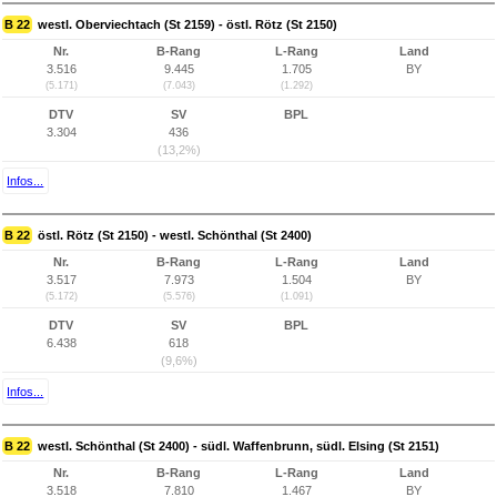
B 22
westl. Oberviechtach (St 2159) - östl. Rötz (St 2150)
Nr.
B-Rang
L-Rang
Land
3.516
9.445
1.705
BY
(5.171)
(7.043)
(1.292)
DTV
SV
BPL
3.304
436
(13,2%)
Infos...
B 22
östl. Rötz (St 2150) - westl. Schönthal (St 2400)
Nr.
B-Rang
L-Rang
Land
3.517
7.973
1.504
BY
(5.172)
(5.576)
(1.091)
DTV
SV
BPL
6.438
618
(9,6%)
Infos...
B 22
westl. Schönthal (St 2400) - südl. Waffenbrunn, südl. Elsing (St 2151)
Nr.
B-Rang
L-Rang
Land
3.518
7.810
1.467
BY