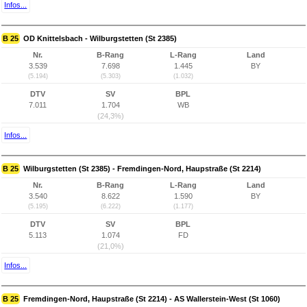
Infos...
B 25
OD Knittelsbach - Wilburgstetten (St 2385)
Nr.
B-Rang
L-Rang
Land
3.539
7.698
1.445
BY
(5.194)
(5.303)
(1.032)
DTV
SV
BPL
7.011
1.704
WB
(24,3%)
Infos...
B 25
Wilburgstetten (St 2385) - Fremdingen-Nord, Haupstraße (St 2214)
Nr.
B-Rang
L-Rang
Land
3.540
8.622
1.590
BY
(5.195)
(6.222)
(1.177)
DTV
SV
BPL
5.113
1.074
FD
(21,0%)
Infos...
B 25
Fremdingen-Nord, Haupstraße (St 2214) - AS Wallerstein-West (St 1060)