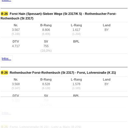
B 26
Forst Hain (Spessart)-Sieben Wege (St 2317/K 5) - Rothenbucher Forst-
Rothenbuch (St 2317)
Nr.
B-Rang
L-Rang
Land
3.567
8.806
1.617
BY
(5.246)
(6.406)
(1.204)
DTV
SV
BPL
4.717
755
(16,0%)
Infos...
B 26
Rothenbucher Forst-Rothenbuch (St 2317) - Forst, Lohrerstraße (K 21)
Nr.
B-Rang
L-Rang
Land
3.568
8.528
1.578
BY
(5.247)
(6.128)
(1.165)
DTV
SV
BPL
5.320
766
(14,4%)
Infos...
B 26
Forst, Lohrerstraße (K 21) - Lohr a. Main (B 276)