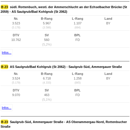
B 23
südl. Rottenbuch, westl. der Ammerschlucht an der Echselbacher Brücke (St
2059) - AS Saulgrub/Bad Kohlgrub (St 2062)
Nr.
B-Rang
L-Rang
Land
3.523
5.967
1.107
BY
(5.178)
(3.586)
(694)
DTV
SV
BPL
10.762
560
FD
(5,2%)
Infos...
B 23
AS Saulgrub/Bad Kohlgrub (St 2062) - Saulgrub-Süd, Ammergauer Straße
Nr.
B-Rang
L-Rang
Land
3.524
6.718
1.258
BY
(5.179)
(4.333)
(845)
DTV
SV
BPL
9.070
463
FD
(5,1%)
Infos...
B 23
Saulgrub-Süd, Ammergauer Straße - AS Oberammergau-Nord, Rottenbucher
Straße