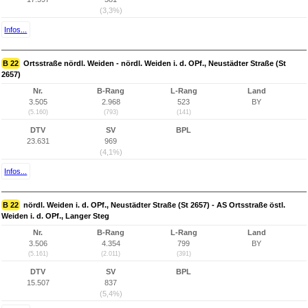
(3,3%)
Infos...
B 22
Ortsstraße nördl. Weiden - nördl. Weiden i. d. OPf., Neustädter Straße (St
2657)
Nr.
B-Rang
L-Rang
Land
3.505
2.968
523
BY
(5.160)
(793)
(141)
DTV
SV
BPL
23.631
969
(4,1%)
Infos...
B 22
nördl. Weiden i. d. OPf., Neustädter Straße (St 2657) - AS Ortsstraße östl.
Weiden i. d. OPf., Langer Steg
Nr.
B-Rang
L-Rang
Land
3.506
4.354
799
BY
(5.161)
(2.011)
(391)
DTV
SV
BPL
15.507
837
(5,4%)