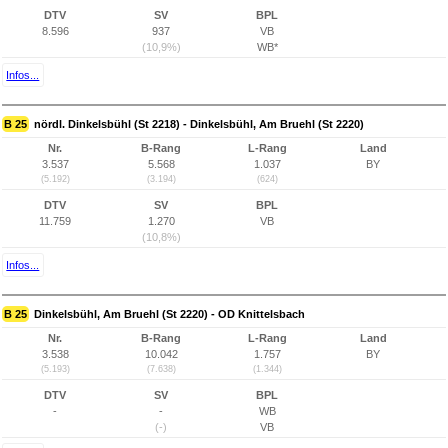
DTV
SV
BPL
8.596
937
VB
(10,9%)
WB*
Infos...
B 25
nördl. Dinkelsbühl (St 2218) - Dinkelsbühl, Am Bruehl (St 2220)
Nr.
B-Rang
L-Rang
Land
3.537
5.568
1.037
BY
(5.192)
(3.194)
(624)
DTV
SV
BPL
11.759
1.270
VB
(10,8%)
Infos...
B 25
Dinkelsbühl, Am Bruehl (St 2220) - OD Knittelsbach
Nr.
B-Rang
L-Rang
Land
3.538
10.042
1.757
BY
(5.193)
(7.638)
(1.344)
DTV
SV
BPL
-
-
WB
(-)
VB