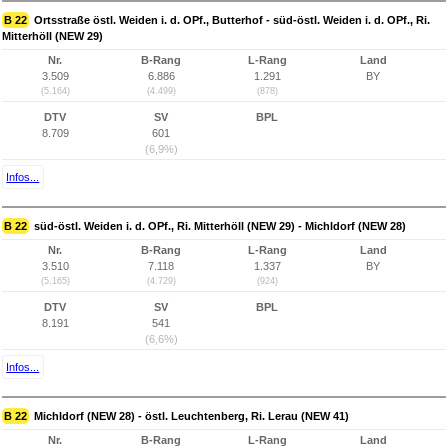
B 22
Ortsstraße östl. Weiden i. d. OPf., Butterhof - süd-östl. Weiden i. d. OPf., Ri.
Mitterhöll (NEW 29)
Nr.
B-Rang
L-Rang
Land
3.509
6.886
1.291
BY
(5.164)
(4.499)
(878)
DTV
SV
BPL
8.709
601
(6,9%)
Infos...
B 22
süd-östl. Weiden i. d. OPf., Ri. Mitterhöll (NEW 29) - Michldorf (NEW 28)
Nr.
B-Rang
L-Rang
Land
3.510
7.118
1.337
BY
(5.165)
(4.729)
(924)
DTV
SV
BPL
8.191
541
(6,6%)
Infos...
B 22
Michldorf (NEW 28) - östl. Leuchtenberg, Ri. Lerau (NEW 41)
Nr.
B-Rang
L-Rang
Land