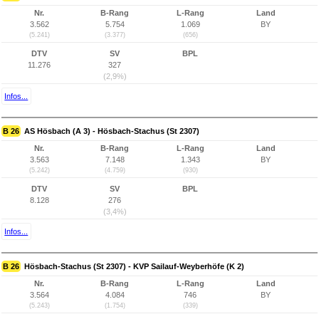
Nr.
B-Rang
L-Rang
Land
3.562
5.754
1.069
BY
(5.241)
(3.377)
(656)
DTV
SV
BPL
11.276
327
(2,9%)
Infos...
B 26
AS Hösbach (A 3) - Hösbach-Stachus (St 2307)
Nr.
B-Rang
L-Rang
Land
3.563
7.148
1.343
BY
(5.242)
(4.759)
(930)
DTV
SV
BPL
8.128
276
(3,4%)
Infos...
B 26
Hösbach-Stachus (St 2307) - KVP Sailauf-Weyberhöfe (K 2)
Nr.
B-Rang
L-Rang
Land
3.564
4.084
746
BY
(5.243)
(1.754)
(339)