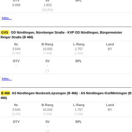
DTV
SV
BPL
8.898
1.833
(20,6%)
Infos...
GVS
OD Nördlingen, Nürnberger Straße - KVP OD Nördlingen, Bürgermeister
Reiger Straße (B 466)
Nr.
B-Rang
L-Rang
Land
3.544
10.042
1.757
BY
(5.199)
(7.638)
(1.344)
DTV
SV
BPL
-
-
(-)
Infos...
B 466
AS Nördlingen-Nordost/Löpsingen (B 466) - AS Nördlingen-Ost/Möttingen (B
466)
Nr.
B-Rang
L-Rang
Land
3.545
10.042
1.757
BY
(5.200)
(7.638)
(1.344)
DTV
SV
BPL
-
-
(-)