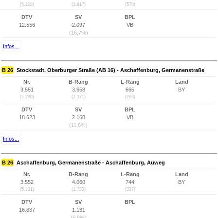
(5.229)
(2.917)
(570)
DTV
SV
BPL
12.556
2.097
VB
(16,7%)
Infos...
B 26
Stockstadt, Oberburger Straße (AB 16) - Aschaffenburg, Germanenstraße
Nr.
B-Rang
L-Rang
Land
3.551
3.658
665
BY
(5.230)
(1.371)
(263)
DTV
SV
BPL
18.623
2.160
VB
(11,6%)
Infos...
B 26
Aschaffenburg, Germanenstraße - Aschaffenburg, Auweg
Nr.
B-Rang
L-Rang
Land
3.552
4.060
744
BY
(5.231)
(1.733)
(337)
DTV
SV
BPL
16.637
1.131
(6,8%)