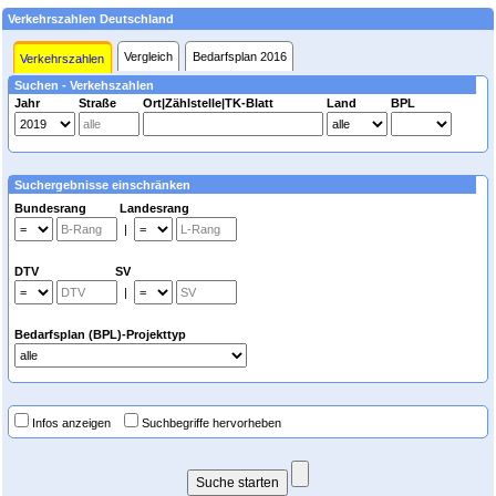
Verkehrszahlen Deutschland
Vergleich
Bedarfsplan 2016
Verkehrszahlen
Suchen - Verkehszahlen
Jahr
Straße
Ort|Zählstelle|TK-Blatt
Land
BPL
Suchergebnisse einschränken
Bundesrang Landesrang
|
DTV SV
|
Bedarfsplan (BPL)-Projekttyp
Infos anzeigen
Suchbegriffe hervorheben