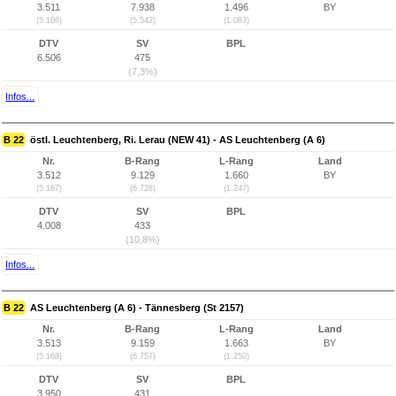
3.511
7.938
1.496
BY
(5.166)
(5.542)
(1.083)
DTV
SV
BPL
6.506
475
(7,3%)
Infos...
B 22
östl. Leuchtenberg, Ri. Lerau (NEW 41) - AS Leuchtenberg (A 6)
Nr.
B-Rang
L-Rang
Land
3.512
9.129
1.660
BY
(5.167)
(6.728)
(1.247)
DTV
SV
BPL
4.008
433
(10,8%)
Infos...
B 22
AS Leuchtenberg (A 6) - Tännesberg (St 2157)
Nr.
B-Rang
L-Rang
Land
3.513
9.159
1.663
BY
(5.168)
(6.757)
(1.250)
DTV
SV
BPL
3.950
431