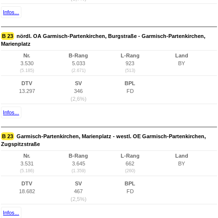
Infos...
B 23
nördl. OA Garmisch-Partenkirchen, Burgstraße - Garmisch-Partenkirchen,
Marienplatz
Nr.
B-Rang
L-Rang
Land
3.530
5.033
923
BY
(5.185)
(2.671)
(513)
DTV
SV
BPL
13.297
346
FD
(2,6%)
Infos...
B 23
Garmisch-Partenkirchen, Marienplatz - westl. OE Garmisch-Partenkirchen,
Zugspitzstraße
Nr.
B-Rang
L-Rang
Land
3.531
3.645
662
BY
(5.186)
(1.359)
(260)
DTV
SV
BPL
18.682
467
FD
(2,5%)
Infos...