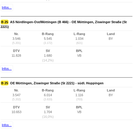
Infos...
B 25
AS Nördlingen-Ost/Möttingen (B 466) - OE Möttingen, Ziswinger Straße (St
2221)
Nr.
B-Rang
L-Rang
Land
3.546
5.545
1.034
BY
(5.201)
(3.172)
(621)
DTV
SV
BPL
11.828
1.680
VB
(14,2%)
Infos...
B 25
OE Möttingen, Ziswinger Straße (St 2221) - südl. Hoppingen
Nr.
B-Rang
L-Rang
Land
3.547
6.014
1.116
BY
(5.202)
(3.633)
(703)
DTV
SV
BPL
10.653
1.704
VB
(16,0%)
Infos...