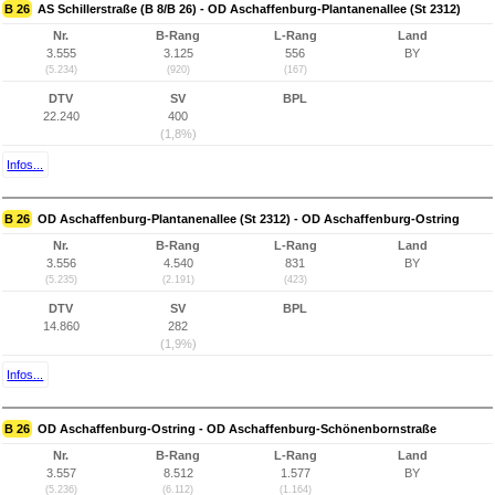
B 26
AS Schillerstraße (B 8/B 26) - OD Aschaffenburg-Plantanenallee (St 2312)
Nr.
B-Rang
L-Rang
Land
3.555
3.125
556
BY
(5.234)
(920)
(167)
DTV
SV
BPL
22.240
400
(1,8%)
Infos...
B 26
OD Aschaffenburg-Plantanenallee (St 2312) - OD Aschaffenburg-Ostring
Nr.
B-Rang
L-Rang
Land
3.556
4.540
831
BY
(5.235)
(2.191)
(423)
DTV
SV
BPL
14.860
282
(1,9%)
Infos...
B 26
OD Aschaffenburg-Ostring - OD Aschaffenburg-Schönenbornstraße
Nr.
B-Rang
L-Rang
Land
3.557
8.512
1.577
BY
(5.236)
(6.112)
(1.164)