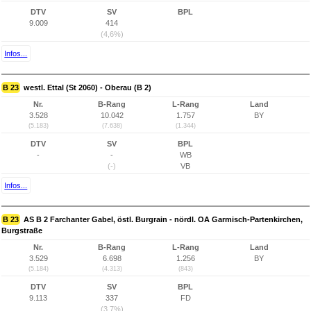
DTV
SV
BPL
9.009
414
(4,6%)
Infos...
B 23
westl. Ettal (St 2060) - Oberau (B 2)
Nr.
B-Rang
L-Rang
Land
3.528
10.042
1.757
BY
(5.183)
(7.638)
(1.344)
DTV
SV
BPL
-
-
WB
(-)
VB
Infos...
B 23
AS B 2 Farchanter Gabel, östl. Burgrain - nördl. OA Garmisch-Partenkirchen,
Burgstraße
Nr.
B-Rang
L-Rang
Land
3.529
6.698
1.256
BY
(5.184)
(4.313)
(843)
DTV
SV
BPL
9.113
337
FD
(3,7%)