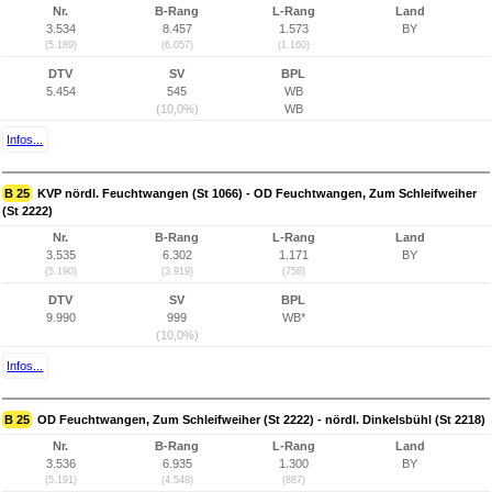
Nr.
B-Rang
L-Rang
Land
3.534
8.457
1.573
BY
(5.189)
(6.057)
(1.160)
DTV
SV
BPL
5.454
545
WB
(10,0%)
WB
Infos...
B 25
KVP nördl. Feuchtwangen (St 1066) - OD Feuchtwangen, Zum Schleifweiher
(St 2222)
Nr.
B-Rang
L-Rang
Land
3.535
6.302
1.171
BY
(5.190)
(3.919)
(758)
DTV
SV
BPL
9.990
999
WB*
(10,0%)
Infos...
B 25
OD Feuchtwangen, Zum Schleifweiher (St 2222) - nördl. Dinkelsbühl (St 2218)
Nr.
B-Rang
L-Rang
Land
3.536
6.935
1.300
BY
(5.191)
(4.548)
(887)