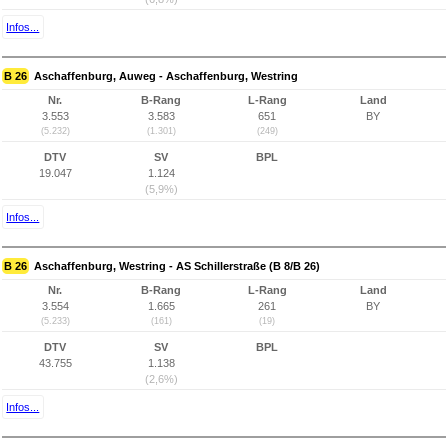
Infos...
B 26
Aschaffenburg, Auweg - Aschaffenburg, Westring
Nr.
B-Rang
L-Rang
Land
3.553
3.583
651
BY
(5.232)
(1.301)
(249)
DTV
SV
BPL
19.047
1.124
(5,9%)
Infos...
B 26
Aschaffenburg, Westring - AS Schillerstraße (B 8/B 26)
Nr.
B-Rang
L-Rang
Land
3.554
1.665
261
BY
(5.233)
(161)
(19)
DTV
SV
BPL
43.755
1.138
(2,6%)
Infos...