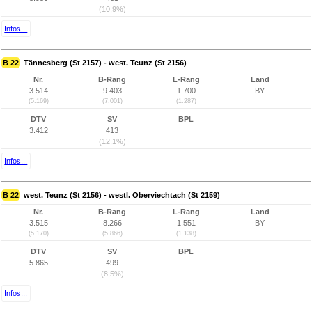
(10,9%)
Infos...
B 22
Tännesberg (St 2157) - west. Teunz (St 2156)
Nr.
B-Rang
L-Rang
Land
3.514
9.403
1.700
BY
(5.169)
(7.001)
(1.287)
DTV
SV
BPL
3.412
413
(12,1%)
Infos...
B 22
west. Teunz (St 2156) - westl. Oberviechtach (St 2159)
Nr.
B-Rang
L-Rang
Land
3.515
8.266
1.551
BY
(5.170)
(5.866)
(1.138)
DTV
SV
BPL
5.865
499
(8,5%)
Infos...