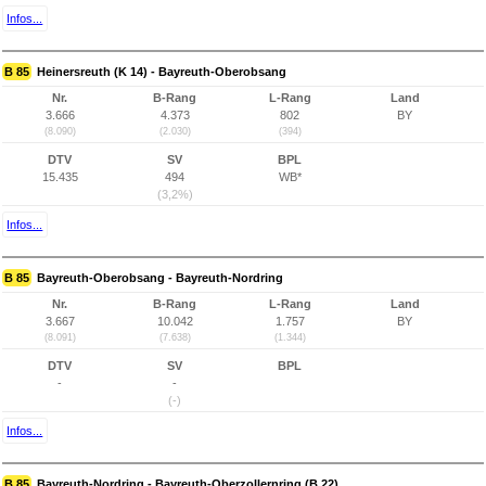
Infos...
B 85
Heinersreuth (K 14) - Bayreuth-Oberobsang
Nr.
B-Rang
L-Rang
Land
3.666
4.373
802
BY
(8.090)
(2.030)
(394)
DTV
SV
BPL
15.435
494
WB*
(3,2%)
Infos...
B 85
Bayreuth-Oberobsang - Bayreuth-Nordring
Nr.
B-Rang
L-Rang
Land
3.667
10.042
1.757
BY
(8.091)
(7.638)
(1.344)
DTV
SV
BPL
-
-
(-)
Infos...
B 85
Bayreuth-Nordring - Bayreuth-Oberzollernring (B 22)