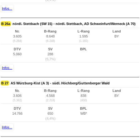
Infos...
B 26a
nördl. Stettbach (SW 15) - nördl. Stettbach, AD Schweinfurt/Werneck (A 70)
Nr.
B-Rang
L-Rang
Land
3.605
8.648
1.595
BY
(5.284)
(6.248)
(1.182)
DTV
SV
BPL
5.060
288
(5,7%)
Infos...
B 27
AS Würzburg-Kist (A 3) - südl. Höchberg/Guttenberger Wald
Nr.
B-Rang
L-Rang
Land
3.606
4.568
838
BY
(5.362)
(2.218)
(430)
DTV
SV
BPL
14.766
650
WB*
(4,4%)
Infos...