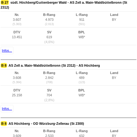
B 27
südl. Höchberg/Guttenberger Wald - AS Zell a. Main-Waldbüttelbronn (St
2312)
Nr.
B-Rang
L-Rang
Land
3.607
4.973
911
BY
(5.363)
(2.613)
(501)
DTV
SV
BPL
13.451
619
WB*
(4,6%)
Infos...
B 8
AS Zell a. Main-Waldbüttelbronn (St 2312) - AS Höchberg
Nr.
B-Rang
L-Rang
Land
3.608
2.842
489
BY
(5.364)
(708)
(123)
DTV
SV
BPL
25.158
704
WB*
(2,8%)
Infos...
B 8
AS Höchberg - OD Würzburg-Zellerau (St 2300)
Nr.
B-Rang
L-Rang
Land
3.609
2.533
432
BY