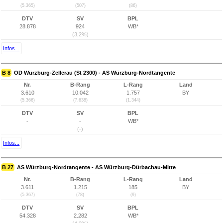
(5.365)
(507)
(86)
DTV
SV
BPL
28.878
924
WB*
(3,2%)
Infos...
B 8
OD Würzburg-Zellerau (St 2300) - AS Würzburg-Nordtangente
Nr.
B-Rang
L-Rang
Land
3.610
10.042
1.757
BY
(5.366)
(7.638)
(1.344)
DTV
SV
BPL
-
-
WB*
(-)
Infos...
B 27
AS Würzburg-Nordtangente - AS Würzburg-Dürbachau-Mitte
Nr.
B-Rang
L-Rang
Land
3.611
1.215
185
BY
(5.367)
(78)
(9)
DTV
SV
BPL
54.328
2.282
WB*