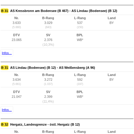
B 31
AS Kressbronn am Bodensee (B 467) - AS Lindau (Bodensee) (B 12)
Nr.
B-Rang
L-Rang
Land
3.633
3.029
537
BY
(5.660)
(843)
(150)
DTV
SV
BPL
23.065
2.376
WB*
(10,3%)
Infos...
B 31
AS Lindau (Bodensee) (B 12) - AS Weißensberg (A 96)
Nr.
B-Rang
L-Rang
Land
3.634
3.272
592
BY
(5.661)
(1.037)
(197)
DTV
SV
BPL
21.047
2.399
WB*
(11,4%)
Infos...
B 32
Hergatz, Landesgrenze - östl. Hergatz (B 12)
Nr.
B-Rang
L-Rang
Land