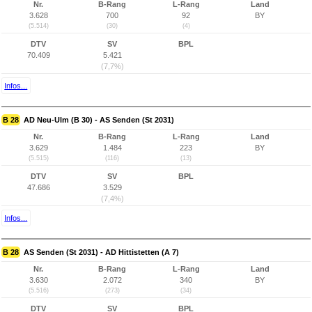
Nr.
B-Rang
L-Rang
Land
3.628
700
92
BY
(5.514)
(30)
(4)
DTV
SV
BPL
70.409
5.421
(7,7%)
Infos...
B 28
AD Neu-Ulm (B 30) - AS Senden (St 2031)
Nr.
B-Rang
L-Rang
Land
3.629
1.484
223
BY
(5.515)
(116)
(13)
DTV
SV
BPL
47.686
3.529
(7,4%)
Infos...
B 28
AS Senden (St 2031) - AD Hittistetten (A 7)
Nr.
B-Rang
L-Rang
Land
3.630
2.072
340
BY
(5.516)
(273)
(34)
DTV
SV
BPL