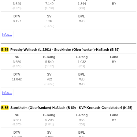
3.649
7.149
1.344
BY
(8.073)
(4.760)
(931)
DTV
SV
BPL
8.127
536
WB
(6,6%)
Infos...
B 85
Pressig-Welitsch (L 2201) - Stockheim (Oberfranken)-Haßlach (B 89)
Nr.
B-Rang
L-Rang
Land
3.650
5.540
1.032
BY
(8.074)
(3.167)
(619)
DTV
SV
BPL
11.842
782
WB
(6,6%)
WB
Infos...
B 85
Stockheim (Oberfranken)-Haßlach (B 89) - KVP Kronach-Gundelsdorf (K 25)
Nr.
B-Rang
L-Rang
Land
3.651
5.208
965
BY
(8.075)
(2.841)
(552)
DTV
SV
BPL