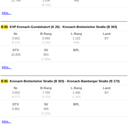
12.786
1.036
WB
(8,1%)
Infos...
B 85
KVP Kronach-Gundelsdorf (K 25) - Kronach-Breitenloher Straße (B 303)
Nr.
B-Rang
L-Rang
Land
3.652
5.950
1.102
BY
(8.076)
(3.569)
(689)
DTV
SV
BPL
10.805
854
(7,9%)
Infos...
B 85
Kronach-Breitenloher Straße (B 303) - Kronach-Bamberger Straße (B 173)
Nr.
B-Rang
L-Rang
Land
3.653
7.765
1.458
BY
(8.077)
(5.370)
(1.045)
DTV
SV
BPL
6.881
495
(7,2%)
Infos...