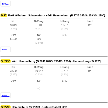
Infos...
B 27
BAG Würzburg/Schweinfurt - südl. Hammelburg (B 27/B 287/St 2294/St 2290)
Nr.
B-Rang
L-Rang
Land
3.619
8.581
1.587
BY
(5.375)
(6.181)
(1.174)
DTV
SV
BPL
5.190
509
(9,8%)
Infos...
St 2790
südl. Hammelburg (B 27/B 287/St 2294/St 2290) - Hammelburg (St 2293)
Nr.
B-Rang
L-Rang
Land
3.620
10.042
1.757
BY
(5.376)
(7.638)
(1.344)
DTV
SV
BPL
-
-
(-)
Infos...
St 2790
Hammelburg (St 2293) - Untererthal (St 2291)