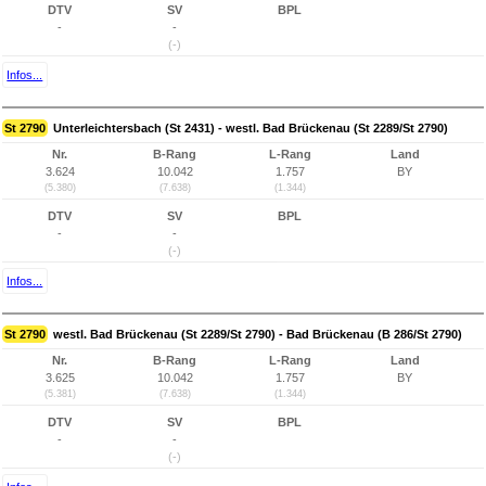
DTV
SV
BPL
-
-
(-)
Infos...
St 2790
Unterleichtersbach (St 2431) - westl. Bad Brückenau (St 2289/St 2790)
Nr.
B-Rang
L-Rang
Land
3.624
10.042
1.757
BY
(5.380)
(7.638)
(1.344)
DTV
SV
BPL
-
-
(-)
Infos...
St 2790
westl. Bad Brückenau (St 2289/St 2790) - Bad Brückenau (B 286/St 2790)
Nr.
B-Rang
L-Rang
Land
3.625
10.042
1.757
BY
(5.381)
(7.638)
(1.344)
DTV
SV
BPL
-
-
(-)