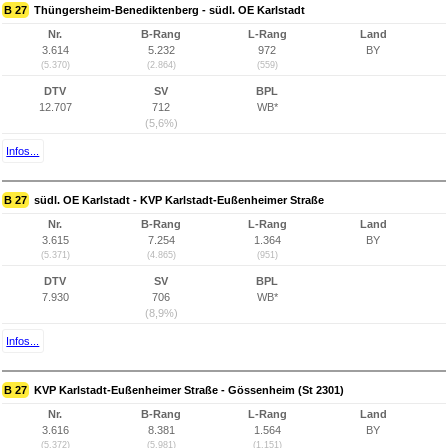
B 27
Thüngersheim-Benediktenberg - südl. OE Karlstadt
Nr.
B-Rang
L-Rang
Land
3.614
5.232
972
BY
(5.370)
(2.864)
(559)
DTV
SV
BPL
12.707
712
WB*
(5,6%)
Infos...
B 27
südl. OE Karlstadt - KVP Karlstadt-Eußenheimer Straße
Nr.
B-Rang
L-Rang
Land
3.615
7.254
1.364
BY
(5.371)
(4.865)
(951)
DTV
SV
BPL
7.930
706
WB*
(8,9%)
Infos...
B 27
KVP Karlstadt-Eußenheimer Straße - Gössenheim (St 2301)
Nr.
B-Rang
L-Rang
Land
3.616
8.381
1.564
BY
(5.372)
(5.981)
(1.151)