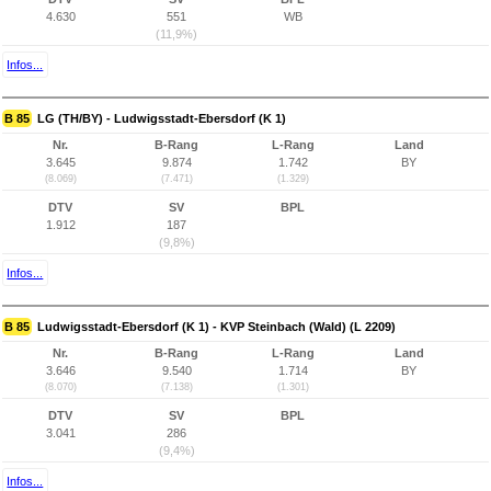
4.630
551
WB
(11,9%)
Infos...
B 85
LG (TH/BY) - Ludwigsstadt-Ebersdorf (K 1)
Nr.
B-Rang
L-Rang
Land
3.645
9.874
1.742
BY
(8.069)
(7.471)
(1.329)
DTV
SV
BPL
1.912
187
(9,8%)
Infos...
B 85
Ludwigsstadt-Ebersdorf (K 1) - KVP Steinbach (Wald) (L 2209)
Nr.
B-Rang
L-Rang
Land
3.646
9.540
1.714
BY
(8.070)
(7.138)
(1.301)
DTV
SV
BPL
3.041
286
(9,4%)
Infos...