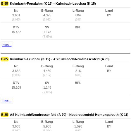
B 85
Kulmbach-Forstlahm (K 16) - Kulmbach-Leuchau (K 15)
Nr.
B-Rang
L-Rang
Land
3.661
4.375
804
BY
(8.085)
(2.032)
(396)
DTV
SV
BPL
15.432
1.173
(7,6%)
Infos...
B 85
Kulmbach-Leuchau (K 15) - AS Kulmbach/Neudrossenfeld (A 70)
Nr.
B-Rang
L-Rang
Land
3.662
4.460
816
BY
(8.086)
(2.117)
(408)
DTV
SV
BPL
15.109
1.148
(7,6%)
Infos...
B 85
AS Kulmbach/Neudrossenfeld (A 70) - Neudrossenfeld-Hornungsreuth (K 11)
Nr.
B-Rang
L-Rang
Land
3.663
5.935
1.098
BY
(8.087)
(3.554)
(685)