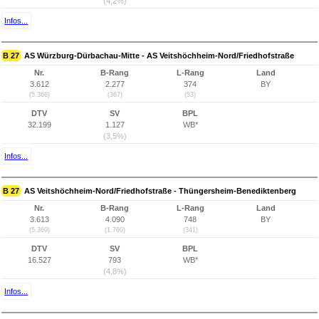
(4,2%)
Infos...
B 27
AS Würzburg-Dürbachau-Mitte - AS Veitshöchheim-Nord/Friedhofstraße
Nr.
B-Rang
L-Rang
Land
3.612
2.277
374
BY
(5.368)
(367)
(53)
DTV
SV
BPL
32.199
1.127
WB*
(3,5%)
Infos...
B 27
AS Veitshöchheim-Nord/Friedhofstraße - Thüngersheim-Benediktenberg
Nr.
B-Rang
L-Rang
Land
3.613
4.090
748
BY
(5.369)
(1.760)
(341)
DTV
SV
BPL
16.527
793
WB*
(4,8%)
Infos...