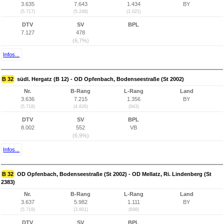
3.635
7.643
1.434
BY
(5.717)
(5.248)
(1.021)
DTV
SV
BPL
7.127
478
(6,7%)
Infos...
B 32
südl. Hergatz (B 12) - OD Opfenbach, Bodenseestraße (St 2002)
Nr.
B-Rang
L-Rang
Land
3.636
7.215
1.356
BY
(5.718)
(4.826)
(943)
DTV
SV
BPL
8.002
552
VB
(6,9%)
Infos...
B 32
OD Opfenbach, Bodenseestraße (St 2002) - OD Mellatz, Ri. Lindenberg (St
2383)
Nr.
B-Rang
L-Rang
Land
3.637
5.982
1.111
BY
(5.719)
(3.601)
(698)
DTV
SV
BPL