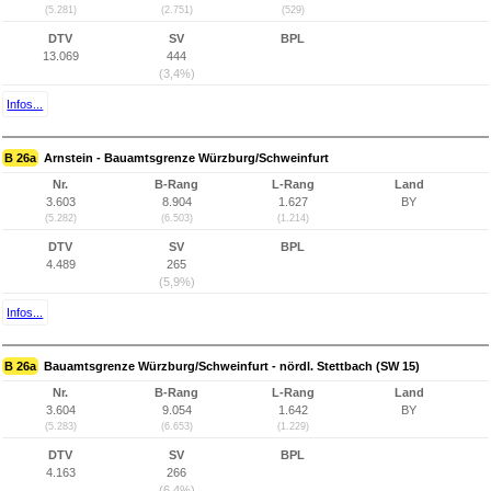
(5.281)
(2.751)
(529)
DTV
SV
BPL
13.069
444
(3,4%)
Infos...
B 26a
Arnstein - Bauamtsgrenze Würzburg/Schweinfurt
Nr.
B-Rang
L-Rang
Land
3.603
8.904
1.627
BY
(5.282)
(6.503)
(1.214)
DTV
SV
BPL
4.489
265
(5,9%)
Infos...
B 26a
Bauamtsgrenze Würzburg/Schweinfurt - nördl. Stettbach (SW 15)
Nr.
B-Rang
L-Rang
Land
3.604
9.054
1.642
BY
(5.283)
(6.653)
(1.229)
DTV
SV
BPL
4.163
266
(6,4%)