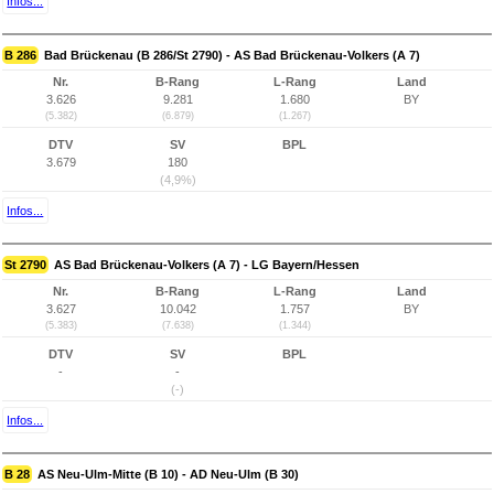
Infos...
B 286
Bad Brückenau (B 286/St 2790) - AS Bad Brückenau-Volkers (A 7)
Nr.
B-Rang
L-Rang
Land
3.626
9.281
1.680
BY
(5.382)
(6.879)
(1.267)
DTV
SV
BPL
3.679
180
(4,9%)
Infos...
St 2790
AS Bad Brückenau-Volkers (A 7) - LG Bayern/Hessen
Nr.
B-Rang
L-Rang
Land
3.627
10.042
1.757
BY
(5.383)
(7.638)
(1.344)
DTV
SV
BPL
-
-
(-)
Infos...
B 28
AS Neu-Ulm-Mitte (B 10) - AD Neu-Ulm (B 30)