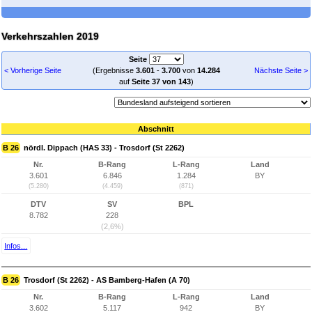
Verkehrszahlen 2019
Seite
< Vorherige Seite
(Ergebnisse
3.601
-
3.700
von
14.284
Nächste Seite >
auf
Seite 37 von 143
)
Abschnitt
B 26
nördl. Dippach (HAS 33) - Trosdorf (St 2262)
Nr.
B-Rang
L-Rang
Land
3.601
6.846
1.284
BY
(5.280)
(4.459)
(871)
DTV
SV
BPL
8.782
228
(2,6%)
Infos...
B 26
Trosdorf (St 2262) - AS Bamberg-Hafen (A 70)
Nr.
B-Rang
L-Rang
Land
3.602
5.117
942
BY