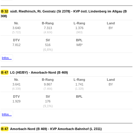
B 32
südl. Riedhirsch, Ri. Gestratz (St 2378) - KVP östl. Lindenberg im Allgau (B
308)
Nr.
B-Rang
L-Rang
Land
3.640
7.313
1.376
BY
(5.722)
(4.924)
(963)
DTV
SV
BPL
7.812
516
WB*
(6,6%)
Infos...
B 47
LG (HE/BY) - Amorbach-Nord (B 469)
Nr.
B-Rang
L-Rang
Land
3.641
9.867
1.741
BY
(6.339)
(7.464)
(1.328)
DTV
SV
BPL
1.929
176
(9,1%)
Infos...
B 47
Amorbach-Nord (B 469) - KVP Amorbach-Bahnhof (L 2311)