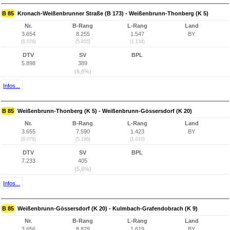
B 85
Kronach-Weißenbrunner Straße (B 173) - Weißenbrunn-Thonberg (K 5)
Nr.
B-Rang
L-Rang
Land
3.654
8.255
1.547
BY
(8.078)
(5.855)
(1.134)
DTV
SV
BPL
5.898
389
(6,6%)
Infos...
B 85
Weißenbrunn-Thonberg (K 5) - Weißenbrunn-Gössersdorf (K 20)
Nr.
B-Rang
L-Rang
Land
3.655
7.590
1.423
BY
(8.079)
(5.196)
(1.010)
DTV
SV
BPL
7.233
405
(5,6%)
Infos...
B 85
Weißenbrunn-Gössersdorf (K 20) - Kulmbach-Grafendobrach (K 9)
Nr.
B-Rang
L-Rang
Land
3.656
8.829
1.619
BY