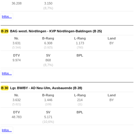
36.208
3.150
(8,7%)
Infos...
B 29
BAG westl. Nördlingen - KVP Nördlingen-Baldingen (B 25)
Nr.
B-Rang
L-Rang
Land
3.631
6.308
1.173
BY
(5.544)
(3.925)
(760)
DTV
SV
BPL
9.974
868
(8,7%)
Infos...
B 30
Lgr. BW/BY - AD Neu-Ulm, Ausbauende (B 28)
Nr.
B-Rang
L-Rang
Land
3.632
1.446
214
BY
(5.621)
(109)
(11)
DTV
SV
BPL
48.783
5.171
(10,6%)
Infos...