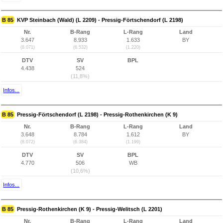
B 85
KVP Steinbach (Wald) (L 2209) - Pressig-Förtschendorf (L 2198)
Nr.
B-Rang
L-Rang
Land
3.647
8.933
1.633
BY
(8.071)
(6.532)
(1.220)
DTV
SV
BPL
4.438
524
(11,8%)
Infos...
B 85
Pressig-Förtschendorf (L 2198) - Pressig-Rothenkirchen (K 9)
Nr.
B-Rang
L-Rang
Land
3.648
8.784
1.612
BY
(8.072)
(6.384)
(1.199)
DTV
SV
BPL
4.770
506
WB
(10,6%)
Infos...
B 85
Pressig-Rothenkirchen (K 9) - Pressig-Welitsch (L 2201)
Nr.
B-Rang
L-Rang
Land