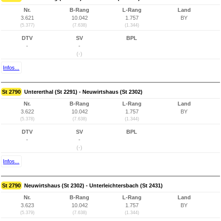
Nr.
B-Rang
L-Rang
Land
3.621
10.042
1.757
BY
(5.377)
(7.638)
(1.344)
DTV
SV
BPL
-
-
(-)
Infos...
St 2790
Untererthal (St 2291) - Neuwirtshaus (St 2302)
Nr.
B-Rang
L-Rang
Land
3.622
10.042
1.757
BY
(5.378)
(7.638)
(1.344)
DTV
SV
BPL
-
-
(-)
Infos...
St 2790
Neuwirtshaus (St 2302) - Unterleichtersbach (St 2431)
Nr.
B-Rang
L-Rang
Land
3.623
10.042
1.757
BY
(5.379)
(7.638)
(1.344)