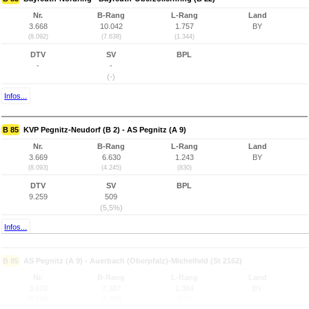
Nr.
B-Rang
L-Rang
Land
3.668
10.042
1.757
BY
(8.092)
(7.638)
(1.344)
DTV
SV
BPL
-
-
(-)
Infos...
B 85
KVP Pegnitz-Neudorf (B 2) - AS Pegnitz (A 9)
Nr.
B-Rang
L-Rang
Land
3.669
6.630
1.243
BY
(8.093)
(4.245)
(830)
DTV
SV
BPL
9.259
509
(5,5%)
Infos...
B 85
AS Pegnitz (A 9) - Auerbach (Oberpfalz)-Michelfeld (St 2162)
Nr.
B-Rang
L-Rang
Land
3.670
7.387
1.384
BY
(8.094)
(4.998)
(971)