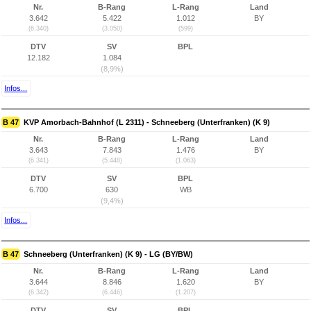
Nr.
B-Rang
L-Rang
Land
3.642
5.422
1.012
BY
(6.340)
(3.050)
(599)
DTV
SV
BPL
12.182
1.084
(8,9%)
Infos...
B 47
KVP Amorbach-Bahnhof (L 2311) - Schneeberg (Unterfranken) (K 9)
Nr.
B-Rang
L-Rang
Land
3.643
7.843
1.476
BY
(6.341)
(5.448)
(1.063)
DTV
SV
BPL
6.700
630
WB
(9,4%)
Infos...
B 47
Schneeberg (Unterfranken) (K 9) - LG (BY/BW)
Nr.
B-Rang
L-Rang
Land
3.644
8.846
1.620
BY
(6.342)
(6.446)
(1.207)
DTV
SV
BPL