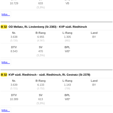
10.729
633
VB
(5,9%)
Infos...
B 32
OD Mellatz, Ri. Lindenberg (St 2383) - KVP südl. Riedhirsch
Nr.
B-Rang
L-Rang
Land
3.638
6.955
1.305
BY
(5.720)
(4.567)
(892)
DTV
SV
BPL
8.543
470
WB*
(5,5%)
Infos...
B 32
KVP südl. Riedhirsch - südl. Riedhirsch, Ri. Gestratz (St 2378)
Nr.
B-Rang
L-Rang
Land
3.639
6.133
1.143
BY
(5.721)
(3.752)
(730)
DTV
SV
BPL
10.389
613
WB*
(5,9%)
Infos...