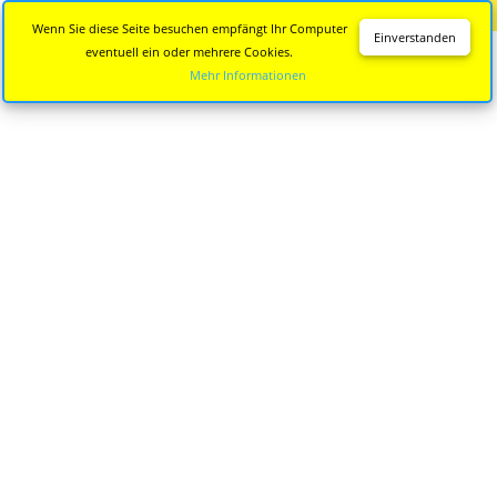
Diese Seite wird nicht mehr aktualisiert.
Zur neuen Seite
Wenn Sie diese Seite besuchen empfängt Ihr Computer
Einverstanden
eventuell ein oder mehrere Cookies.
Mehr Informationen