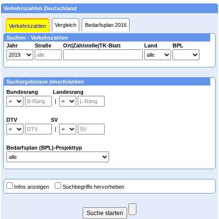
Verkehrszahlen Deutschland
Vergleich
Bedarfsplan 2016
Verkehrszahlen
Suchen - Verkehszahlen
Jahr
Straße
Ort|Zählstelle|TK-Blatt
Land
BPL
Suchergebnisse einschränken
Bundesrang Landesrang
|
DTV SV
|
Bedarfsplan (BPL)-Projekttyp
Infos anzeigen
Suchbegriffe hervorheben