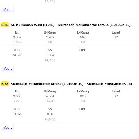
(3,3%)
Infos...
B 85
AS Kulmbach-West (B 289) - Kulmbach-Melkendorfer Straße (L 2190/K 10)
Nr.
B-Rang
L-Rang
Land
3.659
2.902
507
BY
(8.083)
(748)
(131)
DTV
SV
BPL
24.516
1.054
(4,3%)
Infos...
B 85
Kulmbach-Melkendorfer Straße (L 2190/K 10) - Kulmbach-Forstlahm (K 16)
Nr.
B-Rang
L-Rang
Land
3.660
4.534
829
BY
(8.084)
(2.185)
(421)
DTV
SV
BPL
14.879
818
(5,5%)
Infos...