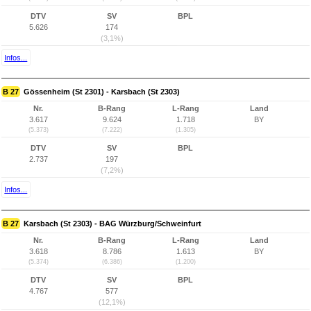
DTV
SV
BPL
5.626
174
(3,1%)
Infos...
B 27
Gössenheim (St 2301) - Karsbach (St 2303)
Nr.
B-Rang
L-Rang
Land
3.617
9.624
1.718
BY
(5.373)
(7.222)
(1.305)
DTV
SV
BPL
2.737
197
(7,2%)
Infos...
B 27
Karsbach (St 2303) - BAG Würzburg/Schweinfurt
Nr.
B-Rang
L-Rang
Land
3.618
8.786
1.613
BY
(5.374)
(6.386)
(1.200)
DTV
SV
BPL
4.767
577
(12,1%)