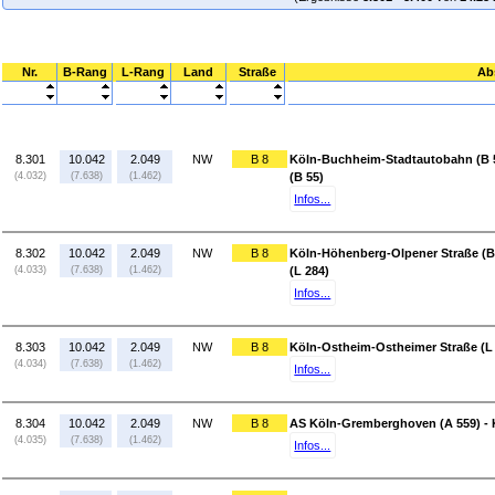
Nr.
B-Rang
L-Rang
Land
Straße
Ab
8.301
10.042
2.049
NW
B 8
Köln-Buchheim-Stadtautobahn (B 5
(4.032)
(7.638)
(1.462)
(B 55)
Infos...
8.302
10.042
2.049
NW
B 8
Köln-Höhenberg-Olpener Straße (B
(4.033)
(7.638)
(1.462)
(L 284)
Infos...
8.303
10.042
2.049
NW
B 8
Köln-Ostheim-Ostheimer Straße (L
(4.034)
(7.638)
(1.462)
Infos...
8.304
10.042
2.049
NW
B 8
AS Köln-Gremberghoven (A 559) - 
(4.035)
(7.638)
(1.462)
Infos...