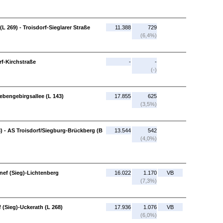
L 269) - Troisdorf-Sieglarer Straße
11.388
729
(6,4%)
rf-Kirchstraße
-
-
(-)
iebengebirgsallee (L 143)
17.855
625
(3,5%)
3) - AS Troisdorf/Siegburg-Brückberg (B
13.544
542
(4,0%)
nef (Sieg)-Lichtenberg
16.022
1.170
VB
(7,3%)
 (Sieg)-Uckerath (L 268)
17.936
1.076
VB
(6,0%)