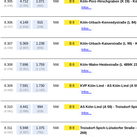
8.305
4.712
1.071
NW
B 8
Köln-Porz-Hirschgraben (K 19) - K
(4.036)
(2.355)
(492)
Infos...
8.306
4.149
915
NW
B 8
Köln-Urbach-Kennedystraße (L 84) 
(4.037)
(1.816)
(339)
Infos...
8.307
5.369
1.238
NW
B 8
Köln-Urbach-Kaiserstraße (L 99) - 
(4.038)
(2.997)
(656)
Infos...
8.308
7.696
1.759
NW
B 8
Köln-Wahn-Heidestraße (L 489/K 23
(4.039)
(5.301)
(1.174)
Infos...
8.309
7.591
1.730
NW
B 8
KVP Köln-Lind - AS Köln-Lind (A 5
(4.040)
(5.197)
(1.145)
Infos...
8.310
4.441
994
NW
B 8
AS Köln-Lind (A 59) - Troisdorf-Sp
(4.041)
(2.098)
(418)
Infos...
8.311
5.948
1.375
NW
B 8
Troisdorf-Spich-Lülsdorfer Straße 
(4.042)
(3.567)
(792)
269)