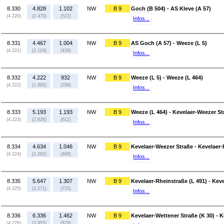
8.330
4.828
1.102
NW
B 9
Goch (B 504) - AS Kleve (A 57)
(4.220)
(2.470)
(522)
Infos...
8.331
4.467
1.004
NW
B 9
AS Goch (A 57) - Weeze (L 5)
(4.221)
(2.124)
(428)
Infos...
8.332
4.222
932
NW
B 9
Weeze (L 5) - Weeze (L 464)
(4.222)
(1.885)
(356)
Infos...
8.333
5.193
1.193
NW
B 9
Weeze (L 464) - Kevelaer-Weezer St
(4.223)
(2.826)
(612)
Infos...
8.334
4.634
1.046
NW
B 9
Kevelaer-Weezer Straße - Kevelaer-
(4.224)
(2.282)
(468)
Infos...
8.335
5.647
1.307
NW
B 9
Kevelaer-Rheinstraße (L 491) - Keve
(4.225)
(3.271)
(725)
Infos...
8.336
6.336
1.462
NW
B 9
Kevelaer-Wettener Straße (K 30) - 
(4.226)
(3.953)
(879)