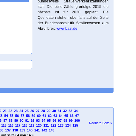
bundesweite Straßenverkehrszählungen
statt. Die letzte Zählung erfolgte 2015, die
nächste ist für 2020 geplant. Die
Quelldaten stehen ebenfalls auf der Seite
der Bundesanstalt für Straßenwesen zum
Abruf breit:
www.bast.de
0
21
22
23
24
25
26
27
28
29
30
31
32
33
34
53
54
55
56
57
58
59
60
61
62
63
64
65
66
67
6
87
88
89
90
91
92
93
94
95
96
97
98
99
100
Nächste Seite >
115
116
117
118
119
120
121
122
123
124
125
36
137
138
139
140
141
142
143
4
auf
Seite 84 von 143
)