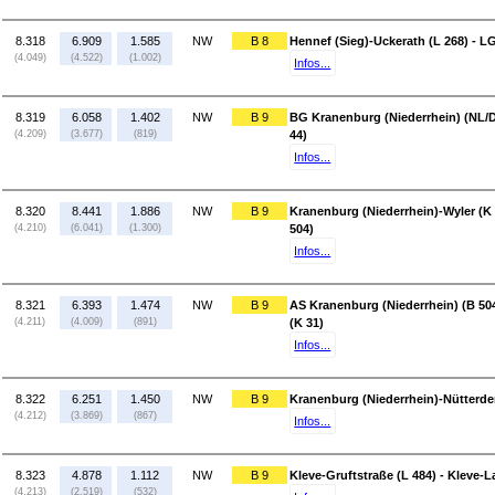
8.318
6.909
1.585
NW
B 8
Hennef (Sieg)-Uckerath (L 268) - L
(4.049)
(4.522)
(1.002)
Infos...
8.319
6.058
1.402
NW
B 9
BG Kranenburg (Niederrhein) (NL/D
(4.209)
(3.677)
(819)
44)
Infos...
8.320
8.441
1.886
NW
B 9
Kranenburg (Niederrhein)-Wyler (K 
(4.210)
(6.041)
(1.300)
504)
Infos...
8.321
6.393
1.474
NW
B 9
AS Kranenburg (Niederrhein) (B 50
(4.211)
(4.009)
(891)
(K 31)
Infos...
8.322
6.251
1.450
NW
B 9
Kranenburg (Niederrhein)-Nütterden
(4.212)
(3.869)
(867)
Infos...
8.323
4.878
1.112
NW
B 9
Kleve-Gruftstraße (L 484) - Kleve-
(4.213)
(2.519)
(532)