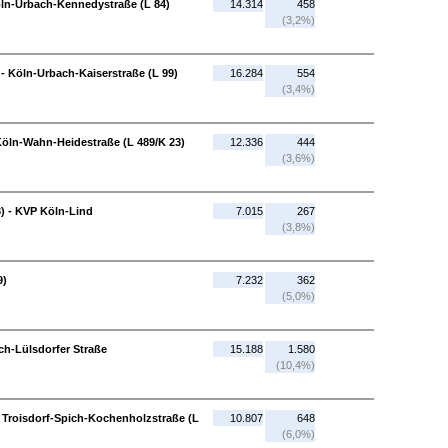
öln-Urbach-Kennedystraße (L 84)
14.314
458
(3,2%)
- Köln-Urbach-Kaiserstraße (L 99)
16.284
554
(3,4%)
Köln-Wahn-Heidestraße (L 489/K 23)
12.336
444
(3,6%)
) - KVP Köln-Lind
7.015
267
(3,8%)
9)
7.232
362
(5,0%)
ich-Lülsdorfer Straße
15.188
1.580
(10,4%)
- Troisdorf-Spich-Kochenholzstraße (L
10.807
648
(6,0%)