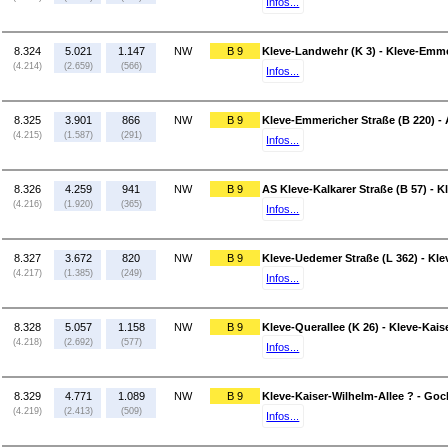
Infos...
8.324
5.021
1.147
NW
B 9
Kleve-Landwehr (K 3) - Kleve-Emme
(4.214)
(2.659)
(566)
Infos...
8.325
3.901
866
NW
B 9
Kleve-Emmericher Straße (B 220) - 
(4.215)
(1.587)
(291)
Infos...
8.326
4.259
941
NW
B 9
AS Kleve-Kalkarer Straße (B 57) - 
(4.216)
(1.920)
(365)
Infos...
8.327
3.672
820
NW
B 9
Kleve-Uedemer Straße (L 362) - Kle
(4.217)
(1.385)
(249)
Infos...
8.328
5.057
1.158
NW
B 9
Kleve-Querallee (K 26) - Kleve-Kais
(4.218)
(2.692)
(577)
Infos...
8.329
4.771
1.089
NW
B 9
Kleve-Kaiser-Wilhelm-Allee ? - Goc
(4.219)
(2.413)
(509)
Infos...