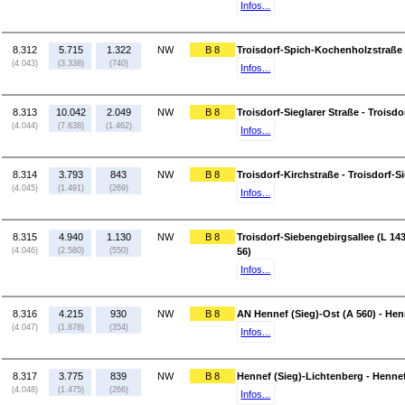
Infos...
8.312
5.715
1.322
NW
B 8
Troisdorf-Spich-Kochenholzstraße (
(4.043)
(3.338)
(740)
Infos...
8.313
10.042
2.049
NW
B 8
Troisdorf-Sieglarer Straße - Troisdo
(4.044)
(7.638)
(1.462)
Infos...
8.314
3.793
843
NW
B 8
Troisdorf-Kirchstraße - Troisdorf-S
(4.045)
(1.491)
(269)
Infos...
8.315
4.940
1.130
NW
B 8
Troisdorf-Siebengebirgsallee (L 14
(4.046)
(2.580)
(550)
56)
Infos...
8.316
4.215
930
NW
B 8
AN Hennef (Sieg)-Ost (A 560) - Hen
(4.047)
(1.878)
(354)
Infos...
8.317
3.775
839
NW
B 8
Hennef (Sieg)-Lichtenberg - Hennef
(4.048)
(1.475)
(266)
Infos...