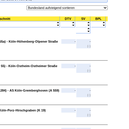
schnitt
DTV
SV
BPL
5a) - Köln-Höhenberg-Olpener Straße
-
-
(-)
 55) - Köln-Ostheim-Ostheimer Straße
-
-
(-)
 284) - AS Köln-Gremberghoven (A 559)
-
-
(-)
Köln-Porz-Hirschgraben (K 19)
-
-
(-)