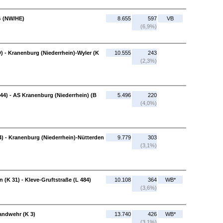
G (NW/HE)
8.655
597
VB
(6,9%)
) - Kranenburg (Niederrhein)-Wyler (K
10.555
243
(2,3%)
44) - AS Kranenburg (Niederrhein) (B
5.496
220
(4,0%)
4) - Kranenburg (Niederrhein)-Nütterden
9.779
303
(3,1%)
 (K 31) - Kleve-Gruftstraße (L 484)
10.108
364
WB*
(3,6%)
Landwehr (K 3)
13.740
426
WB*
(3,1%)