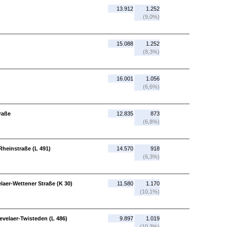
13.912
1.252
(9,0%)
15.088
1.252
(8,3%)
16.001
1.056
(6,6%)
raße
12.835
873
(6,8%)
Rheinstraße (L 491)
14.570
918
(6,3%)
laer-Wettener Straße (K 30)
11.580
1.170
(10,1%)
Kevelaer-Twisteden (L 486)
9.897
1.019
(10,3%)