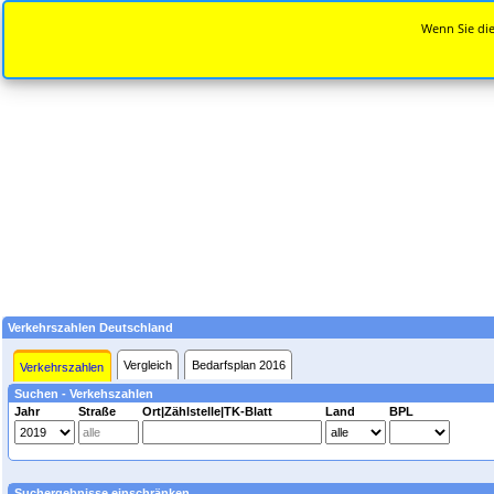
Wenn Sie die
Verkehrszahlen Deutschland
Vergleich
Bedarfsplan 2016
Verkehrszahlen
Suchen - Verkehszahlen
Jahr
Straße
Ort|Zählstelle|TK-Blatt
Land
BPL
Suchergebnisse einschränken