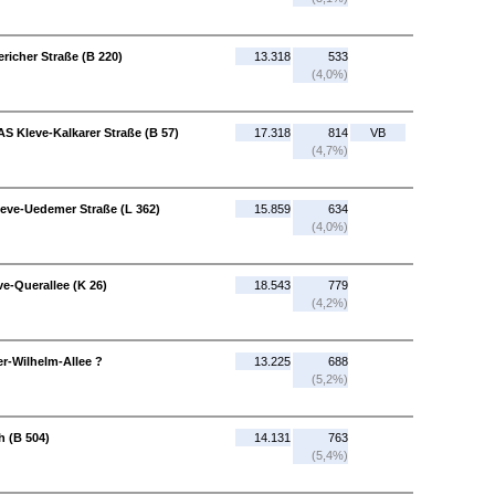
richer Straße (B 220)
13.318
533
(4,0%)
AS Kleve-Kalkarer Straße (B 57)
17.318
814
VB
(4,7%)
Kleve-Uedemer Straße (L 362)
15.859
634
(4,0%)
ve-Querallee (K 26)
18.543
779
(4,2%)
er-Wilhelm-Allee ?
13.225
688
(5,2%)
h (B 504)
14.131
763
(5,4%)