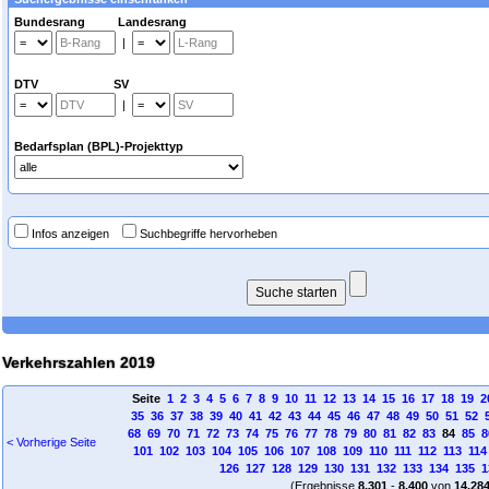
Bundesrang Landesrang
|
DTV SV
|
Bedarfsplan (BPL)-Projekttyp
Infos anzeigen
Suchbegriffe hervorheben
Verkehrszahlen 2019
Seite
1
2
3
4
5
6
7
8
9
10
11
12
13
14
15
16
17
18
19
2
35
36
37
38
39
40
41
42
43
44
45
46
47
48
49
50
51
52
68
69
70
71
72
73
74
75
76
77
78
79
80
81
82
83
84
85
8
< Vorherige Seite
101
102
103
104
105
106
107
108
109
110
111
112
113
114
126
127
128
129
130
131
132
133
134
135
1
(Ergebnisse
8.301
-
8.400
von
14.28