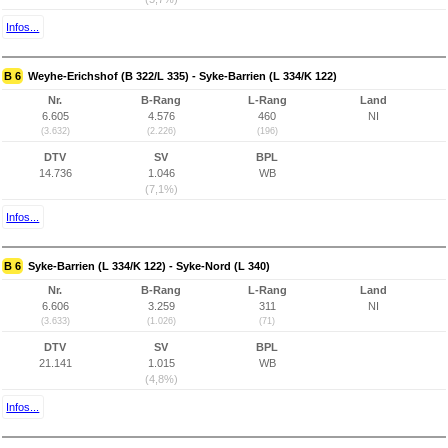
Infos...
B 6
Weyhe-Erichshof (B 322/L 335) - Syke-Barrien (L 334/K 122)
Nr.
B-Rang
L-Rang
Land
6.605
4.576
460
NI
(3.632)
(2.226)
(196)
DTV
SV
BPL
14.736
1.046
WB
(7,1%)
Infos...
B 6
Syke-Barrien (L 334/K 122) - Syke-Nord (L 340)
Nr.
B-Rang
L-Rang
Land
6.606
3.259
311
NI
(3.633)
(1.026)
(71)
DTV
SV
BPL
21.141
1.015
WB
(4,8%)
Infos...