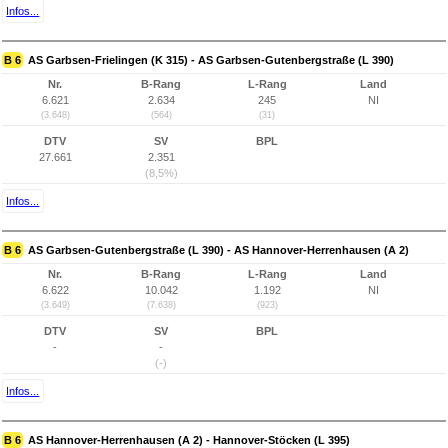
Infos...
B 6
AS Garbsen-Frielingen (K 315) - AS Garbsen-Gutenbergstraße (L 390)
Nr.
B-Rang
L-Rang
Land
6.621
2.634
245
NI
(3.648)
(564)
(31)
DTV
SV
BPL
27.661
2.351
(8,5%)
Infos...
B 6
AS Garbsen-Gutenbergstraße (L 390) - AS Hannover-Herrenhausen (A 2)
Nr.
B-Rang
L-Rang
Land
6.622
10.042
1.192
NI
(3.649)
(7.638)
(923)
DTV
SV
BPL
-
-
(-)
Infos...
B 6
AS Hannover-Herrenhausen (A 2) - Hannover-Stöcken (L 395)