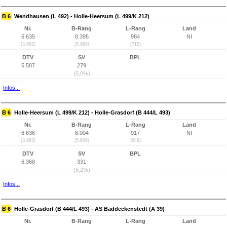
B 6
Wendhausen (L 492) - Holle-Heersum (L 499/K 212)
Nr.
B-Rang
L-Rang
Land
6.635
8.395
984
NI
(3.662)
(5.995)
(715)
DTV
SV
BPL
5.587
279
(5,0%)
Infos...
B 6
Holle-Heersum (L 499/K 212) - Holle-Grasdorf (B 444/L 493)
Nr.
B-Rang
L-Rang
Land
6.636
8.004
917
NI
(3.663)
(5.606)
(648)
DTV
SV
BPL
6.368
331
(5,2%)
Infos...
B 6
Holle-Grasdorf (B 444/L 493) - AS Baddeckenstedt (A 39)
Nr.
B-Rang
L-Rang
Land