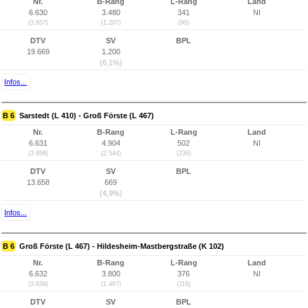
Nr.
B-Rang
L-Rang
Land
6.630
3.480
341
NI
(3.657)
(1.207)
(90)
DTV
SV
BPL
19.669
1.200
(6,1%)
Infos...
B 6
Sarstedt (L 410) - Groß Förste (L 467)
Nr.
B-Rang
L-Rang
Land
6.631
4.904
502
NI
(3.658)
(2.544)
(236)
DTV
SV
BPL
13.658
669
(4,9%)
Infos...
B 6
Groß Förste (L 467) - Hildesheim-Mastbergstraße (K 102)
Nr.
B-Rang
L-Rang
Land
6.632
3.800
376
NI
(3.659)
(1.497)
(119)
DTV
SV
BPL