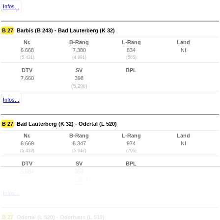
Infos...
B 27
Barbis (B 243) - Bad Lauterberg (K 32)
Nr.
B-Rang
L-Rang
Land
6.668
7.380
834
NI
(5.431)
(4.991)
(565)
DTV
SV
BPL
7.660
398
(5,2%)
Infos...
B 27
Bad Lauterberg (K 32) - Odertal (L 520)
Nr.
B-Rang
L-Rang
Land
6.669
8.347
974
NI
(5.432)
(5.947)
(705)
DTV
SV
BPL
5.684
358
(6,3%)
Infos...
B 27
Odertal (L 520) - Oderhaus (L 519)