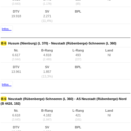
(3.643)
(1.176)
(85)
DTV
SV
BPL
19.918
2.271
(11,4%)
Infos...
B 6
Husum (Nienburg) (L 370) - Neustadt (Rübenberge)-Schneeren (L 360)
Nr.
B-Rang
L-Rang
Land
6.617
4.818
493
NI
(3.644)
(2.460)
(227)
DTV
SV
BPL
13.961
1.857
(13,3%)
Infos...
B 6
Neustadt (Rübenberge)-Schneeren (L 360) - AS Neustadt (Rübenberge)-Nord
(B 442/L 192)
Nr.
B-Rang
L-Rang
Land
6.618
4.182
421
NI
(3.645)
(1.847)
(161)
DTV
SV
BPL