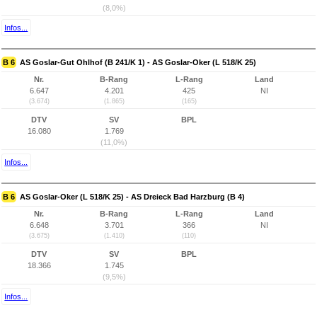
(8,0%)
Infos...
B 6
AS Goslar-Gut Ohlhof (B 241/K 1) - AS Goslar-Oker (L 518/K 25)
Nr.
B-Rang
L-Rang
Land
6.647
4.201
425
NI
(3.674)
(1.865)
(165)
DTV
SV
BPL
16.080
1.769
(11,0%)
Infos...
B 6
AS Goslar-Oker (L 518/K 25) - AS Dreieck Bad Harzburg (B 4)
Nr.
B-Rang
L-Rang
Land
6.648
3.701
366
NI
(3.675)
(1.410)
(110)
DTV
SV
BPL
18.366
1.745
(9,5%)
Infos...