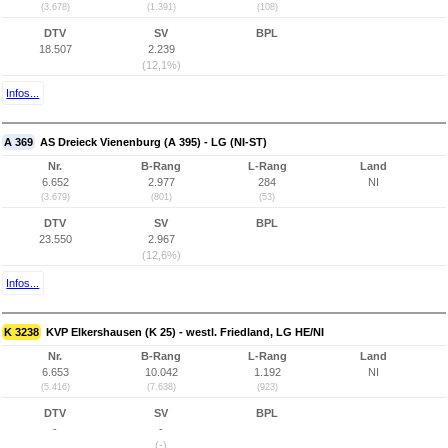
(3.678)
(1.391)
(108)
DTV
SV
BPL
18.507
2.239
(12,1%)
Infos...
A 369
AS Dreieck Vienenburg (A 395) - LG (NI-ST)
Nr.
B-Rang
L-Rang
Land
6.652
2.977
284
NI
(3.679)
(801)
(53)
DTV
SV
BPL
23.550
2.967
(12,6%)
Infos...
K 3238
KVP Elkershausen (K 25) - westl. Friedland, LG HE/NI
Nr.
B-Rang
L-Rang
Land
6.653
10.042
1.192
NI
(5.416)
(7.638)
(923)
DTV
SV
BPL
-
-
(-)