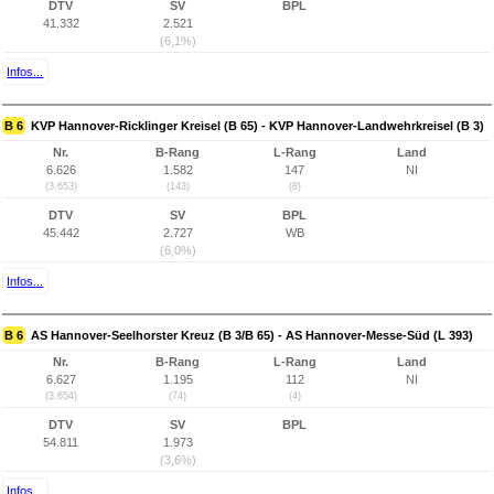
DTV
SV
BPL
41.332
2.521
(6,1%)
Infos...
B 6
KVP Hannover-Ricklinger Kreisel (B 65) - KVP Hannover-Landwehrkreisel (B 3)
Nr.
B-Rang
L-Rang
Land
6.626
1.582
147
NI
(3.653)
(143)
(8)
DTV
SV
BPL
45.442
2.727
WB
(6,0%)
Infos...
B 6
AS Hannover-Seelhorster Kreuz (B 3/B 65) - AS Hannover-Messe-Süd (L 393)
Nr.
B-Rang
L-Rang
Land
6.627
1.195
112
NI
(3.654)
(74)
(4)
DTV
SV
BPL
54.811
1.973
(3,6%)
Infos...