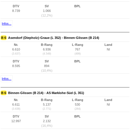
DTV
SV
BPL
8.739
1.066
(12,2%)
Infos...
B 6
Asendorf (Diepholz)-Graue (L 352) - Binnen-Glissen (B 214)
Nr.
B-Rang
L-Rang
Land
6.610
6.936
767
NI
(3.637)
(4.549)
(499)
DTV
SV
BPL
8.595
894
(10,4%)
Infos...
B 6
Binnen-Glissen (B 214) - AS Marklohe-Süd (L 351)
Nr.
B-Rang
L-Rang
Land
6.611
5.137
530
NI
(3.638)
(2.771)
(264)
DTV
SV
BPL
12.997
2.132
(16,4%)