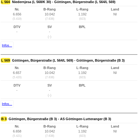
L 564
Niedernjesa (L 568/K 30) - Göttingen, Bürgerstraße (L 564/L 569)
Nr.
B-Rang
L-Rang
Land
6.656
10.042
1.192
NI
(5.419)
(7.638)
(923)
DTV
SV
BPL
-
-
(-)
Infos...
L 569
Göttingen, Bürgerstraße (L 564/L 569) - Göttingen, Bürgerstraße (B 3)
Nr.
B-Rang
L-Rang
Land
6.657
10.042
1.192
NI
(5.420)
(7.638)
(923)
DTV
SV
BPL
-
-
(-)
Infos...
B 3
Göttingen, Bürgerstraße (B 3) - AS Göttingen-Lutteranger (B 3)
Nr.
B-Rang
L-Rang
Land
6.658
10.042
1.192
NI
(5.421)
(7.638)
(923)