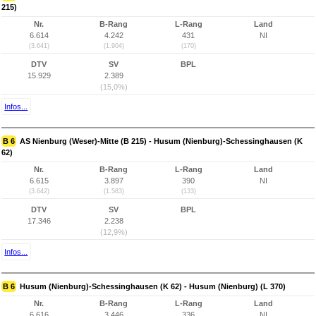
215)
Nr.
B-Rang
L-Rang
Land
6.614
4.242
431
NI
(3.641)
(1.904)
(170)
DTV
SV
BPL
15.929
2.389
(15,0%)
Infos...
B 6
AS Nienburg (Weser)-Mitte (B 215) - Husum (Nienburg)-Schessinghausen (K
62)
Nr.
B-Rang
L-Rang
Land
6.615
3.897
390
NI
(3.642)
(1.583)
(133)
DTV
SV
BPL
17.346
2.238
(12,9%)
Infos...
B 6
Husum (Nienburg)-Schessinghausen (K 62) - Husum (Nienburg) (L 370)
Nr.
B-Rang
L-Rang
Land
6.616
3.446
336
NI