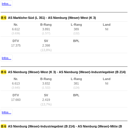
Infos...
B 6
AS Marklohe-Süd (L 351) - AS Nienburg (Weser)-West (K 3)
Nr.
B-Rang
L-Rang
Land
6.612
3.891
389
NI
(3.639)
(1.577)
(132)
DTV
SV
BPL
17.375
2.398
(13,8%)
Infos...
B 6
AS Nienburg (Weser)-West (K 3) - AS Nienburg (Weser)-Industriegebiet (B 214)
Nr.
B-Rang
L-Rang
Land
6.613
3.832
381
NI
(3.640)
(1.522)
(124)
DTV
SV
BPL
17.660
2.419
(13,7%)
Infos...
B 6
AS Nienburg (Weser)-Industriegebiet (B 214) - AS Nienburg (Weser)-Mitte (B