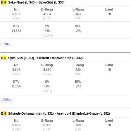
B 6
Syke-Nord (L 340) - Syke-Süd (L 333)
Nr.
B-Rang
L-Rang
Land
6.607
4.594
463
NI
(3.634)
(2.243)
(199)
DTV
SV
BPL
14.673
748
WB
(5,1%)
Infos...
B 6
Syke-Süd (L 333) - Süstedt-Ochtmannien (L 332)
Nr.
B-Rang
L-Rang
Land
6.608
5.850
623
NI
(3.635)
(3.472)
(356)
DTV
SV
BPL
11.056
884
WB
(8,0%)
Infos...
B 6
Süstedt-Ochtmannien (L 332) - Asendorf (Diepholz)-Graue (L 352)
Nr.
B-Rang
L-Rang
Land
6.609
6.869
760
NI
(3.636)
(4.482)
(492)