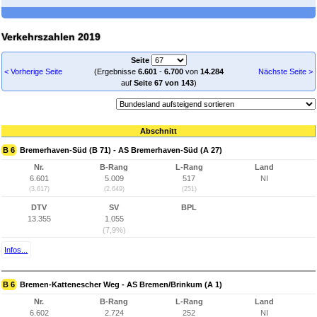
Verkehrszahlen 2019
Seite
< Vorherige Seite
(Ergebnisse
6.601
-
6.700
von
14.284
Nächste Seite >
auf
Seite 67 von 143
)
Abschnitt
B 6
Bremerhaven-Süd (B 71) - AS Bremerhaven-Süd (A 27)
Nr.
B-Rang
L-Rang
Land
6.601
5.009
517
NI
(3.617)
(2.649)
(251)
DTV
SV
BPL
13.355
1.055
(7,9%)
Infos...
B 6
Bremen-Kattenescher Weg - AS Bremen/Brinkum (A 1)
Nr.
B-Rang
L-Rang
Land
6.602
2.724
252
NI