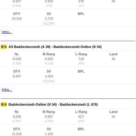
6.637
2.916
276
NI
(3.664)
(759)
(47)
DTV
SV
BPL
24.310
2.723
(11,2%)
Infos...
B 6
AS Baddeckenstedt (A 39) - Baddeckenstedt-Oelber (K 54)
Nr.
B-Rang
L-Rang
Land
6.638
6.603
718
NI
(3.665)
(4.218)
(450)
DTV
SV
BPL
9.307
1.024
(11,0%)
Infos...
B 6
Baddeckenstedt-Oelber (K 54) - Baddeckenstedt (L 670)
Nr.
B-Rang
L-Rang
Land
6.639
5.867
627
NI
(3.666)
(3.489)
(360)
DTV
SV
BPL
11.016
1.102