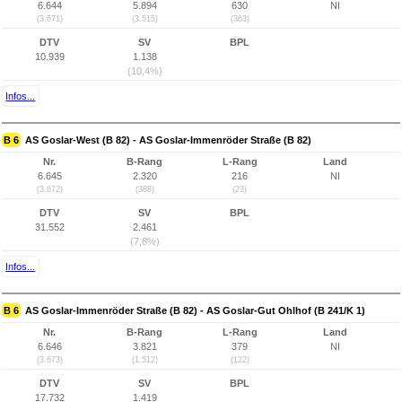
6.644
5.894
630
NI
(3.671)
(3.515)
(363)
DTV
SV
BPL
10.939
1.138
(10,4%)
Infos...
B 6
AS Goslar-West (B 82) - AS Goslar-Immenröder Straße (B 82)
Nr.
B-Rang
L-Rang
Land
6.645
2.320
216
NI
(3.672)
(388)
(23)
DTV
SV
BPL
31.552
2.461
(7,8%)
Infos...
B 6
AS Goslar-Immenröder Straße (B 82) - AS Goslar-Gut Ohlhof (B 241/K 1)
Nr.
B-Rang
L-Rang
Land
6.646
3.821
379
NI
(3.673)
(1.512)
(122)
DTV
SV
BPL
17.732
1.419