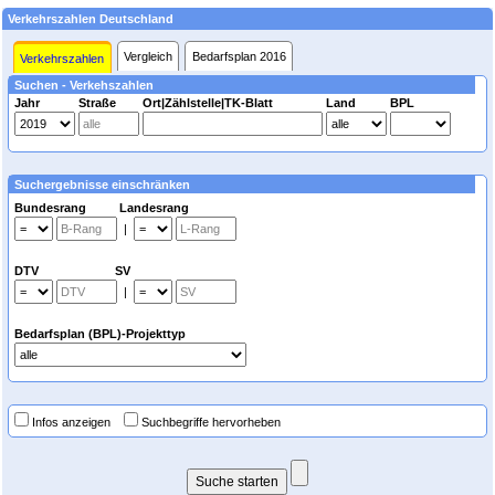
Verkehrszahlen Deutschland
Vergleich
Bedarfsplan 2016
Verkehrszahlen
Suchen - Verkehszahlen
Jahr
Straße
Ort|Zählstelle|TK-Blatt
Land
BPL
Suchergebnisse einschränken
Bundesrang Landesrang
|
DTV SV
|
Bedarfsplan (BPL)-Projekttyp
Infos anzeigen
Suchbegriffe hervorheben