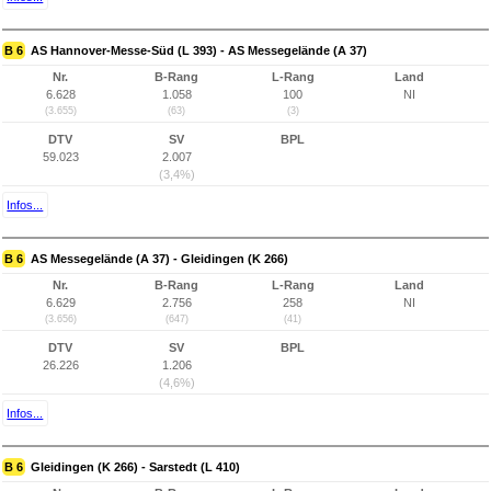
B 6
AS Hannover-Messe-Süd (L 393) - AS Messegelände (A 37)
Nr.
B-Rang
L-Rang
Land
6.628
1.058
100
NI
(3.655)
(63)
(3)
DTV
SV
BPL
59.023
2.007
(3,4%)
Infos...
B 6
AS Messegelände (A 37) - Gleidingen (K 266)
Nr.
B-Rang
L-Rang
Land
6.629
2.756
258
NI
(3.656)
(647)
(41)
DTV
SV
BPL
26.226
1.206
(4,6%)
Infos...
B 6
Gleidingen (K 266) - Sarstedt (L 410)