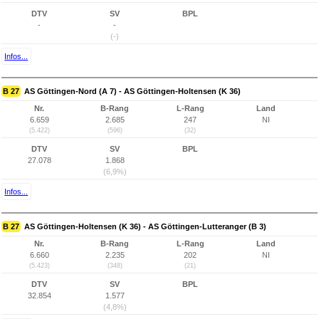
DTV
SV
BPL
-
-
(-)
Infos...
B 27
AS Göttingen-Nord (A 7) - AS Göttingen-Holtensen (K 36)
Nr.
B-Rang
L-Rang
Land
6.659
2.685
247
NI
(5.422)
(596)
(32)
DTV
SV
BPL
27.078
1.868
(6,9%)
Infos...
B 27
AS Göttingen-Holtensen (K 36) - AS Göttingen-Lutteranger (B 3)
Nr.
B-Rang
L-Rang
Land
6.660
2.235
202
NI
(5.423)
(348)
(21)
DTV
SV
BPL
32.854
1.577
(4,8%)