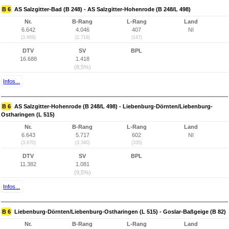
B 6
AS Salzgitter-Bad (B 248) - AS Salzgitter-Hohenrode (B 248/L 498)
Nr.
B-Rang
L-Rang
Land
6.642
4.046
407
NI
(3.669)
(1.719)
(147)
DTV
SV
BPL
16.688
1.418
(8,5%)
Infos...
B 6
AS Salzgitter-Hohenrode (B 248/L 498) - Liebenburg-Dörnten/Liebenburg-
Ostharingen (L 515)
Nr.
B-Rang
L-Rang
Land
6.643
5.717
602
NI
(3.670)
(3.340)
(335)
DTV
SV
BPL
11.382
1.081
(9,5%)
Infos...
B 6
Liebenburg-Dörnten/Liebenburg-Ostharingen (L 515) - Goslar-Baßgeige (B 82)
Nr.
B-Rang
L-Rang
Land