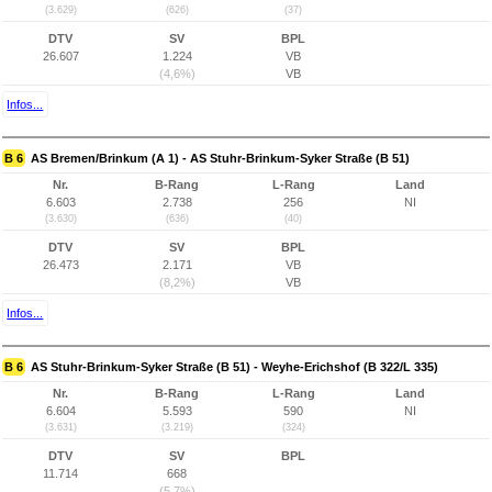
(3.629)
(626)
(37)
DTV
SV
BPL
26.607
1.224
VB
(4,6%)
VB
Infos...
B 6
AS Bremen/Brinkum (A 1) - AS Stuhr-Brinkum-Syker Straße (B 51)
Nr.
B-Rang
L-Rang
Land
6.603
2.738
256
NI
(3.630)
(636)
(40)
DTV
SV
BPL
26.473
2.171
VB
(8,2%)
VB
Infos...
B 6
AS Stuhr-Brinkum-Syker Straße (B 51) - Weyhe-Erichshof (B 322/L 335)
Nr.
B-Rang
L-Rang
Land
6.604
5.593
590
NI
(3.631)
(3.219)
(324)
DTV
SV
BPL
11.714
668
(5,7%)