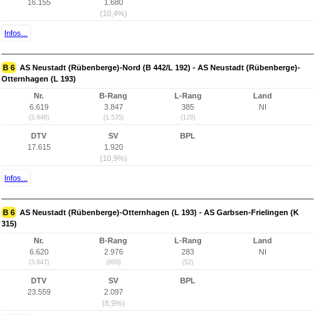
16.155
1.680
(10,4%)
Infos...
B 6
AS Neustadt (Rübenberge)-Nord (B 442/L 192) - AS Neustadt (Rübenberge)-
Otternhagen (L 193)
Nr.
B-Rang
L-Rang
Land
6.619
3.847
385
NI
(3.646)
(1.535)
(128)
DTV
SV
BPL
17.615
1.920
(10,9%)
Infos...
B 6
AS Neustadt (Rübenberge)-Otternhagen (L 193) - AS Garbsen-Frielingen (K
315)
Nr.
B-Rang
L-Rang
Land
6.620
2.976
283
NI
(3.647)
(800)
(52)
DTV
SV
BPL
23.559
2.097
(8,9%)