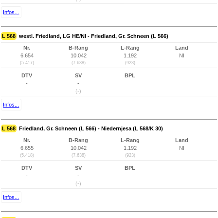
Infos...
L 568
westl. Friedland, LG HE/NI - Friedland, Gr. Schneen (L 566)
Nr.
B-Rang
L-Rang
Land
6.654
10.042
1.192
NI
(5.417)
(7.638)
(923)
DTV
SV
BPL
-
-
(-)
Infos...
L 568
Friedland, Gr. Schneen (L 566) - Niedernjesa (L 568/K 30)
Nr.
B-Rang
L-Rang
Land
6.655
10.042
1.192
NI
(5.418)
(7.638)
(923)
DTV
SV
BPL
-
-
(-)
Infos...