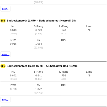
(10,0%)
Infos...
B 6
Baddeckenstedt (L 670) - Baddeckenstedt-Heere (K 78)
Nr.
B-Rang
L-Rang
Land
6.640
6.743
740
NI
(3.667)
(4.358)
(472)
DTV
SV
BPL
9.016
1.064
(11,8%)
Infos...
B 6
Baddeckenstedt-Heere (K 78) - AS Salzgitter-Bad (B 248)
Nr.
B-Rang
L-Rang
Land
6.641
6.841
756
NI
(3.668)
(4.454)
(488)
DTV
SV
BPL
8.790
1.072
(12,2%)
Infos...