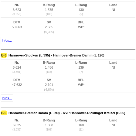
Nr.
B-Rang
L-Rang
Land
6.623
1.375
130
NI
(3.650)
(100)
(5)
DTV
SV
BPL
50.663
2.685
WB*
(5,3%)
Infos...
B 6
Hannover-Stöcken (L 395) - Hannover-Bremer Damm (L 190)
Nr.
B-Rang
L-Rang
Land
6.624
1.486
139
NI
(3.651)
(118)
(7)
DTV
SV
BPL
47.632
2.191
WB*
(4,6%)
Infos...
B 6
Hannover-Bremer Damm (L 190) - KVP Hannover-Ricklinger Kreisel (B 65)
Nr.
B-Rang
L-Rang
Land
6.625
1.808
160
NI
(3.652)
(193)
(11)