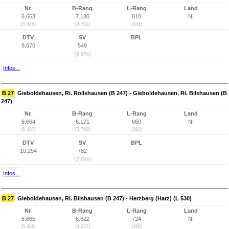
Nr.
B-Rang
L-Rang
Land
6.663
7.180
810
NI
(5.426)
(4.791)
(541)
DTV
SV
BPL
8.070
549
(6,8%)
Infos...
B 27
Gieboldehausen, Ri. Rollshausen (B 247) - Gieboldehausen, Ri. Bilshausen (B
247)
Nr.
B-Rang
L-Rang
Land
6.664
6.171
660
NI
(5.427)
(3.790)
(393)
DTV
SV
BPL
10.294
782
(7,6%)
Infos...
B 27
Gieboldehausen, Ri. Bilshausen (B 247) - Herzberg (Harz) (L 530)
Nr.
B-Rang
L-Rang
Land
6.665
6.622
724
NI
(5.428)
(4.237)
(456)