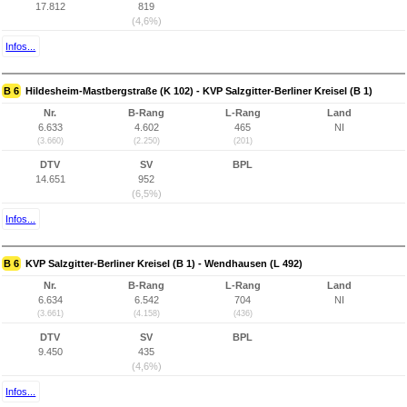
17.812
819
(4,6%)
Infos...
B 6
Hildesheim-Mastbergstraße (K 102) - KVP Salzgitter-Berliner Kreisel (B 1)
Nr.
B-Rang
L-Rang
Land
6.633
4.602
465
NI
(3.660)
(2.250)
(201)
DTV
SV
BPL
14.651
952
(6,5%)
Infos...
B 6
KVP Salzgitter-Berliner Kreisel (B 1) - Wendhausen (L 492)
Nr.
B-Rang
L-Rang
Land
6.634
6.542
704
NI
(3.661)
(4.158)
(436)
DTV
SV
BPL
9.450
435
(4,6%)
Infos...