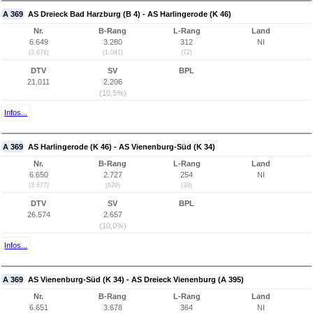
A 369
AS Dreieck Bad Harzburg (B 4) - AS Harlingerode (K 46)
Nr.
B-Rang
L-Rang
Land
6.649
3.280
312
NI
(3.676)
(1.041)
(72)
DTV
SV
BPL
21.011
2.206
(10,5%)
Infos...
A 369
AS Harlingerode (K 46) - AS Vienenburg-Süd (K 34)
Nr.
B-Rang
L-Rang
Land
6.650
2.727
254
NI
(3.677)
(629)
(39)
DTV
SV
BPL
26.574
2.657
(10,0%)
Infos...
A 369
AS Vienenburg-Süd (K 34) - AS Dreieck Vienenburg (A 395)
Nr.
B-Rang
L-Rang
Land
6.651
3.678
364
NI