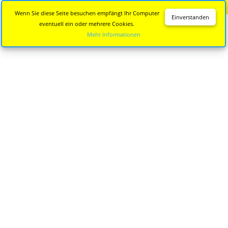
Diese Seite wird nicht mehr aktualisiert.
Zur neuen Seite
Wenn Sie diese Seite besuchen empfängt Ihr Computer
Einverstanden
eventuell ein oder mehrere Cookies.
Mehr Informationen