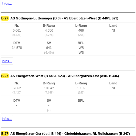
Infos...
B 27
AS Göttingen-Lutteranger (B 3) - AS Ebergötzen-West (B 446/L 523)
Nr.
B-Rang
L-Rang
Land
6.661
4.630
468
NI
(5.424)
(2.278)
(204)
DTV
SV
BPL
14.578
641
WB
(4,4%)
WB
Infos...
B 27
AS Ebergötzen-West (B 446/L 523) - AS Ebergötzen-Ost (östl. B 446)
Nr.
B-Rang
L-Rang
Land
6.662
10.042
1.192
NI
(5.425)
(7.638)
(923)
DTV
SV
BPL
-
-
(-)
Infos...
B 27
AS Ebergötzen-Ost (östl. B 446) - Gieboldehausen, Ri. Rollshausen (B 247)