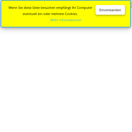
Diese Seite wird nicht mehr aktualisiert.
Zur neuen Seite
Wenn Sie diese Seite besuchen empfängt Ihr Computer
Einverstanden
eventuell ein oder mehrere Cookies.
Mehr Informationen