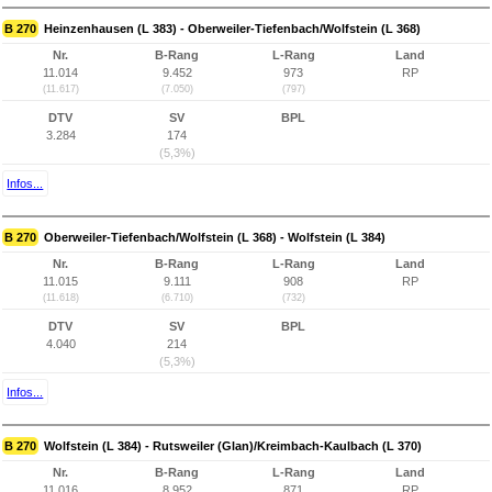
B 270
Heinzenhausen (L 383) - Oberweiler-Tiefenbach/Wolfstein (L 368)
Nr.
B-Rang
L-Rang
Land
11.014
9.452
973
RP
(11.617)
(7.050)
(797)
DTV
SV
BPL
3.284
174
(5,3%)
Infos...
B 270
Oberweiler-Tiefenbach/Wolfstein (L 368) - Wolfstein (L 384)
Nr.
B-Rang
L-Rang
Land
11.015
9.111
908
RP
(11.618)
(6.710)
(732)
DTV
SV
BPL
4.040
214
(5,3%)
Infos...
B 270
Wolfstein (L 384) - Rutsweiler (Glan)/Kreimbach-Kaulbach (L 370)
Nr.
B-Rang
L-Rang
Land
11.016
8.952
871
RP