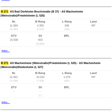
B 271
AS Bad Dürkheim-Bruchstraße (B 37) - AS Wachenheim
(Weinstraße)/Friedelsheim (L 525)
Nr.
B-Rang
L-Rang
Land
11.060
4.355
348
RP
(11.663)
(2.012)
(190)
DTV
SV
BPL
15.506
403
(2,6%)
Infos...
B 271
AS Wachenheim (Weinstraße)/Friedelsheim (L 525) - AS Wachenheim
(Weinstraße)/Deidesheim (L 527)
Nr.
B-Rang
L-Rang
Land
11.061
10.042
1.079
RP
(11.664)
(7.638)
(902)
DTV
SV
BPL
-
-
(-)
Infos...