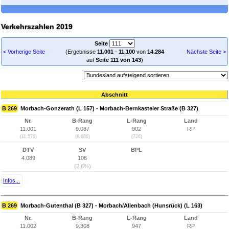
Verkehrszahlen 2019
Seite
< Vorherige Seite
(Ergebnisse
11.001
-
11.100
von
14.284
Nächste Seite >
auf
Seite 111 von 143
)
Abschnitt
B 269
Morbach-Gonzerath (L 157) - Morbach-Bernkasteler Straße (B 327)
Nr.
B-Rang
L-Rang
Land
11.001
9.087
902
RP
(11.576)
(6.686)
(726)
DTV
SV
BPL
4.089
106
(2,6%)
Infos...
B 269
Morbach-Gutenthal (B 327) - Morbach/Allenbach (Hunsrück) (L 163)
Nr.
B-Rang
L-Rang
Land
11.002
9.308
947
RP