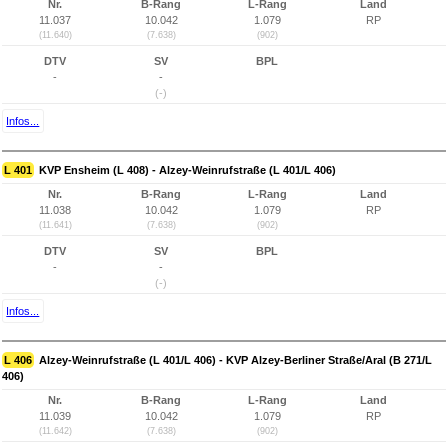
Nr.
B-Rang
L-Rang
Land
11.037
10.042
1.079
RP
(11.640)
(7.638)
(902)
DTV
SV
BPL
-
-
(-)
Infos...
L 401
KVP Ensheim (L 408) - Alzey-Weinrufstraße (L 401/L 406)
Nr.
B-Rang
L-Rang
Land
11.038
10.042
1.079
RP
(11.641)
(7.638)
(902)
DTV
SV
BPL
-
-
(-)
Infos...
L 406
Alzey-Weinrufstraße (L 401/L 406) - KVP Alzey-Berliner Straße/Aral (B 271/L
406)
Nr.
B-Rang
L-Rang
Land
11.039
10.042
1.079
RP
(11.642)
(7.638)
(902)