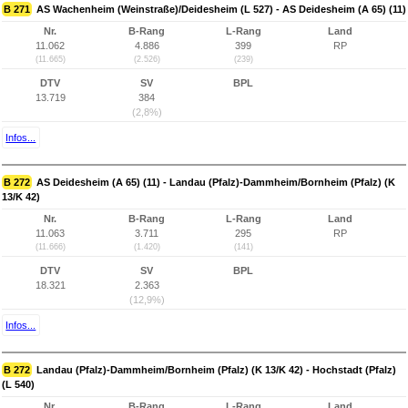
B 271
AS Wachenheim (Weinstraße)/Deidesheim (L 527) - AS Deidesheim (A 65) (11)
Nr.
B-Rang
L-Rang
Land
11.062
4.886
399
RP
(11.665)
(2.526)
(239)
DTV
SV
BPL
13.719
384
(2,8%)
Infos...
B 272
AS Deidesheim (A 65) (11) - Landau (Pfalz)-Dammheim/Bornheim (Pfalz) (K
13/K 42)
Nr.
B-Rang
L-Rang
Land
11.063
3.711
295
RP
(11.666)
(1.420)
(141)
DTV
SV
BPL
18.321
2.363
(12,9%)
Infos...
B 272
Landau (Pfalz)-Dammheim/Bornheim (Pfalz) (K 13/K 42) - Hochstadt (Pfalz)
(L 540)
Nr.
B-Rang
L-Rang
Land