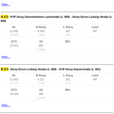
Infos...
B 271
KVP Alzey-Dautenheimer Landstraße (L 409) - Alzey-Ernst-Ludwig-Straße (L
409)
Nr.
B-Rang
L-Rang
Land
11.042
5.263
427
RP
(11.645)
(2.895)
(266)
DTV
SV
BPL
12.613
252
(2,0%)
Infos...
B 271
Alzey-Ernst-Ludwig-Straße (L 409) - KVP Alzey-Kaiserstraße (L 401)
Nr.
B-Rang
L-Rang
Land
11.043
4.117
331
RP
(11.646)
(1.785)
(173)
DTV
SV
BPL
16.420
394
(2,4%)
Infos...