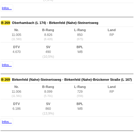
Infos...
B 269
Oberhambach (L 174) - Birkenfeld (Nahe)-Steinertsweg
Nr.
B-Rang
L-Rang
Land
11.005
8.826
850
RP
(11.580)
(6.426)
(675)
DTV
SV
BPL
4.670
490
WB
(10,5%)
Infos...
B 269
Birkenfeld (Nahe)-Steinertsweg - Birkenfeld (Nahe)-Brückener Straße (L 167)
Nr.
B-Rang
L-Rang
Land
11.006
8.099
729
RP
(11.581)
(5.701)
(556)
DTV
SV
BPL
6.186
860
WB
(13,9%)
Infos...