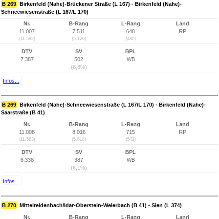
B 269
Birkenfeld (Nahe)-Brückener Straße (L 167) - Birkenfeld (Nahe)-
Schneewiesenstraße (L 167/L 170)
Nr.
B-Rang
L-Rang
Land
11.007
7.511
648
RP
(11.582)
(5.120)
(480)
DTV
SV
BPL
7.387
502
WB
(6,8%)
Infos...
B 269
Birkenfeld (Nahe)-Schneewiesenstraße (L 167/L 170) - Birkenfeld (Nahe)-
Saarstraße (B 41)
Nr.
B-Rang
L-Rang
Land
11.008
8.016
715
RP
(11.583)
(5.618)
(542)
DTV
SV
BPL
6.338
387
WB
(6,1%)
Infos...
B 270
Mittelreidenbach/Idar-Oberstein-Weierbach (B 41) - Sien (L 374)
Nr.
B-Rang
L-Rang
Land