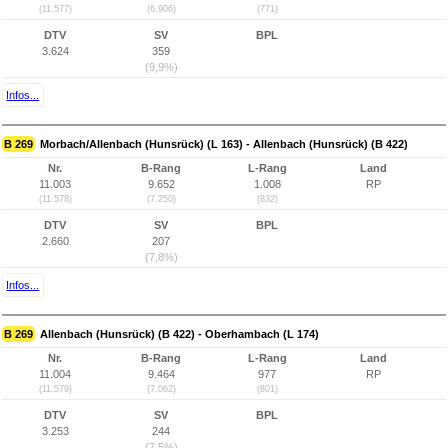
(11.577)
(6.906)
(771)
DTV
SV
BPL
3.624
359
(9,9%)
Infos...
B 269
Morbach/Allenbach (Hunsrück) (L 163) - Allenbach (Hunsrück) (B 422)
Nr.
B-Rang
L-Rang
Land
11.003
9.652
1.008
RP
(11.578)
(7.250)
(832)
DTV
SV
BPL
2.660
207
(7,8%)
Infos...
B 269
Allenbach (Hunsrück) (B 422) - Oberhambach (L 174)
Nr.
B-Rang
L-Rang
Land
11.004
9.464
977
RP
(11.579)
(7.062)
(801)
DTV
SV
BPL
3.253
244
(7,5%)