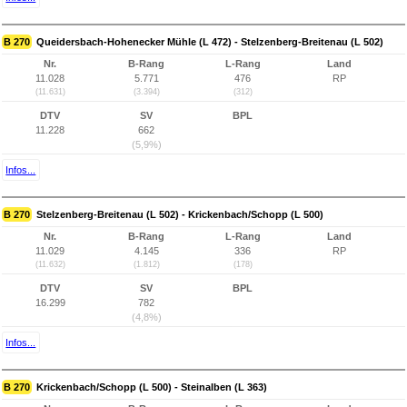
B 270
Queidersbach-Hohenecker Mühle (L 472) - Stelzenberg-Breitenau (L 502)
Nr.
B-Rang
L-Rang
Land
11.028
5.771
476
RP
(11.631)
(3.394)
(312)
DTV
SV
BPL
11.228
662
(5,9%)
Infos...
B 270
Stelzenberg-Breitenau (L 502) - Krickenbach/Schopp (L 500)
Nr.
B-Rang
L-Rang
Land
11.029
4.145
336
RP
(11.632)
(1.812)
(178)
DTV
SV
BPL
16.299
782
(4,8%)
Infos...
B 270
Krickenbach/Schopp (L 500) - Steinalben (L 363)