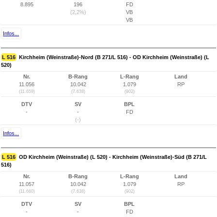
8.895
196
FD
(2,2%)
VB
VB
Infos...
L 516
Kirchheim (Weinstraße)-Nord (B 271/L 516) - OD Kirchheim (Weinstraße) (L
520)
Nr.
B-Rang
L-Rang
Land
11.056
10.042
1.079
RP
(11.659)
(7.638)
(902)
DTV
SV
BPL
-
-
FD
(-)
Infos...
L 516
OD Kirchheim (Weinstraße) (L 520) - Kirchheim (Weinstraße)-Süd (B 271/L
516)
Nr.
B-Rang
L-Rang
Land
11.057
10.042
1.079
RP
(11.660)
(7.638)
(902)
DTV
SV
BPL
-
-
FD