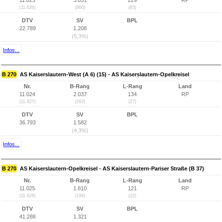
11.023
3.051
229
RP
(11.626)
(860)
(83)
DTV
SV
BPL
22.789
1.208
(5,3%)
Infos...
B 270
AS Kaiserslautern-West (A 6) (15) - AS Kaiserslautern-Opelkreisel
Nr.
B-Rang
L-Rang
Land
11.024
2.037
134
RP
(11.627)
(262)
(27)
DTV
SV
BPL
36.793
1.582
(4,3%)
Infos...
B 270
AS Kaiserslautern-Opelkreisel - AS Kaiserslautern-Pariser Straße (B 37)
Nr.
B-Rang
L-Rang
Land
11.025
1.810
121
RP
(11.628)
(194)
(22)
DTV
SV
BPL
41.288
1.321