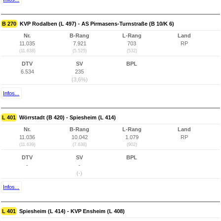
B 270
KVP Rodalben (L 497) - AS Pirmasens-Turnstraße (B 10/K 6)
Nr.
B-Rang
L-Rang
Land
11.035
7.921
703
RP
(11.638)
(5.525)
(532)
DTV
SV
BPL
6.534
235
(3,6%)
Infos...
L 401
Wörrstadt (B 420) - Spiesheim (L 414)
Nr.
B-Rang
L-Rang
Land
11.036
10.042
1.079
RP
(11.639)
(7.638)
(902)
DTV
SV
BPL
-
-
(-)
Infos...
L 401
Spiesheim (L 414) - KVP Ensheim (L 408)