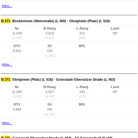
Infos...
B 271
Bockenheim (Weinstraße) (L 450) - Obrigheim (Pfalz) (L 516)
Nr.
B-Rang
L-Rang
Land
11.049
6.819
571
RP
(11.652)
(4.432)
(406)
DTV
SV
BPL
8.842
150
(1,7%)
Infos...
B 271
Obrigheim (Pfalz) (L 516) - Grünstadt-Obersülzer Straße (L 453)
Nr.
B-Rang
L-Rang
Land
11.050
6.527
543
RP
(11.653)
(4.143)
(378)
DTV
SV
BPL
9.484
256
(2,7%)
Infos...