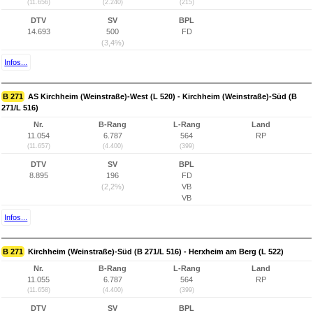
(11.656)
(2.240)
(215)
DTV
SV
BPL
14.693
500
FD
(3,4%)
Infos...
B 271
AS Kirchheim (Weinstraße)-West (L 520) - Kirchheim (Weinstraße)-Süd (B
271/L 516)
Nr.
B-Rang
L-Rang
Land
11.054
6.787
564
RP
(11.657)
(4.400)
(399)
DTV
SV
BPL
8.895
196
FD
(2,2%)
VB
VB
Infos...
B 271
Kirchheim (Weinstraße)-Süd (B 271/L 516) - Herxheim am Berg (L 522)
Nr.
B-Rang
L-Rang
Land
11.055
6.787
564
RP
(11.658)
(4.400)
(399)
DTV
SV
BPL