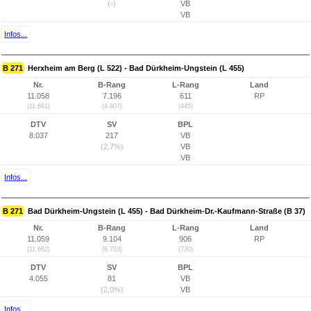
(-)
VB
VB
Infos...
B 271
Herxheim am Berg (L 522) - Bad Dürkheim-Ungstein (L 455)
Nr.
B-Rang
L-Rang
Land
11.058
7.196
611
RP
(11.661)
(4.807)
(445)
DTV
SV
BPL
8.037
217
VB
(2,7%)
VB
VB
Infos...
B 271
Bad Dürkheim-Ungstein (L 455) - Bad Dürkheim-Dr.-Kaufmann-Straße (B 37)
Nr.
B-Rang
L-Rang
Land
11.059
9.104
906
RP
(11.662)
(6.703)
(730)
DTV
SV
BPL
4.055
81
VB
(2,0%)
VB
Infos...