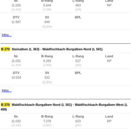
Nr.
B-Rang
L-Rang
Land
11.030
5.644
463
RP
(11.633)
(3.268)
(299)
DTV
SV
BPL
11.587
649
(5,6%)
Infos...
B 270
Steinalben (L 363) - Waldfischbach-Burgalben-Nord (L 501)
Nr.
B-Rang
L-Rang
Land
11.031
6.283
527
RP
(11.634)
(3.900)
(362)
DTV
SV
BPL
10.034
532
(5,3%)
Infos...
B 270
Waldfischbach-Burgalben-Nord (L 501) - Waldfischbach-Burgalben-West (L
499)
Nr.
B-Rang
L-Rang
Land
11.032
7.276
623
RP
(11.635)
(4.887)
(457)