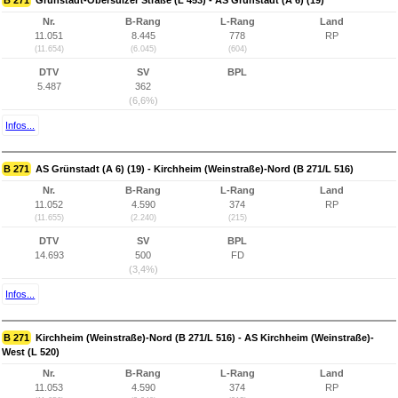
B 271
Grünstadt-Obersülzer Straße (L 453) - AS Grünstadt (A 6) (19)
Nr.
B-Rang
L-Rang
Land
11.051
8.445
778
RP
(11.654)
(6.045)
(604)
DTV
SV
BPL
5.487
362
(6,6%)
Infos...
B 271
AS Grünstadt (A 6) (19) - Kirchheim (Weinstraße)-Nord (B 271/L 516)
Nr.
B-Rang
L-Rang
Land
11.052
4.590
374
RP
(11.655)
(2.240)
(215)
DTV
SV
BPL
14.693
500
FD
(3,4%)
Infos...
B 271
Kirchheim (Weinstraße)-Nord (B 271/L 516) - AS Kirchheim (Weinstraße)-
West (L 520)
Nr.
B-Rang
L-Rang
Land
11.053
4.590
374
RP