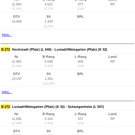
11.064
4.622
377
RP
(11.667)
(2.270)
(218)
DTV
SV
BPL
14.600
1.343
(9,2%)
Infos...
B 272
Hochstadt (Pfalz) (L 540) - Lustadt/Weingarten (Pfalz) (K 32)
Nr.
B-Rang
L-Rang
Land
11.065
5.048
408
RP
(11.668)
(2.684)
(248)
DTV
SV
BPL
13.247
1.351
(10,2%)
Infos...
B 272
Lustadt/Weingarten (Pfalz) (K 32) - Schwegenheim (L 507)
Nr.
B-Rang
L-Rang
Land
11.066
4.163
337
RP
(11.669)
(1.829)
(179)
DTV
SV
BPL