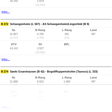
16.242
1.819
(11,2%)
Infos...
B 272
Schwegenheim (L 507) - AS Schwegenheim/Lingenfeld (B 9)
Nr.
B-Rang
L-Rang
Land
11.067
4.765
391
RP
(11.670)
(2.408)
(231)
DTV
SV
BPL
14.141
1.527
(10,8%)
Infos...
B 274
Sankt Goarshausen (B 42) - Bogel/Ruppertshofen (Taunus) (L 333)
Nr.
B-Rang
L-Rang
Land
11.068
9.922
1.060
RP
(11.683)
(7.519)
(883)
DTV
SV
BPL
1.688
111
(6,6%)
Infos...