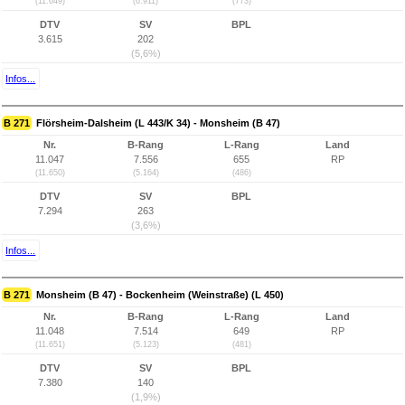
(11.649)
(6.911)
(773)
DTV
SV
BPL
3.615
202
(5,6%)
Infos...
B 271
Flörsheim-Dalsheim (L 443/K 34) - Monsheim (B 47)
Nr.
B-Rang
L-Rang
Land
11.047
7.556
655
RP
(11.650)
(5.164)
(486)
DTV
SV
BPL
7.294
263
(3,6%)
Infos...
B 271
Monsheim (B 47) - Bockenheim (Weinstraße) (L 450)
Nr.
B-Rang
L-Rang
Land
11.048
7.514
649
RP
(11.651)
(5.123)
(481)
DTV
SV
BPL
7.380
140
(1,9%)