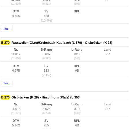
(11.619)
(6.551)
(695)
DTV
SV
BPL
4.405
458
(10,4%)
Infos...
B 270
Rutsweiler (Glan)/Kreimbach-Kaulbach (L 370) - Olsbrücken (K 28)
Nr.
B-Rang
L-Rang
Land
11.017
8.692
823
RP
(11.620)
(6.292)
(648)
DTV
SV
BPL
4.975
353
VB
(7,1%)
Infos...
B 270
Olsbrücken (K 28) - Hirschhorn (Pfalz) (L 356)
Nr.
B-Rang
L-Rang
Land
11.018
8.628
810
RP
(11.621)
(6.228)
(635)
DTV
SV
BPL
5.102
255
VB