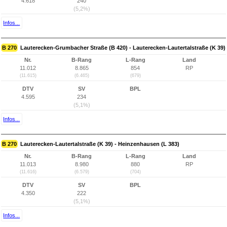
4.618
240
(5,2%)
Infos...
B 270
Lauterecken-Grumbacher Straße (B 420) - Lauterecken-Lautertalstraße (K 39)
Nr.
B-Rang
L-Rang
Land
11.012
8.865
854
RP
(11.615)
(6.465)
(679)
DTV
SV
BPL
4.595
234
(5,1%)
Infos...
B 270
Lauterecken-Lautertalstraße (K 39) - Heinzenhausen (L 383)
Nr.
B-Rang
L-Rang
Land
11.013
8.980
880
RP
(11.616)
(6.579)
(704)
DTV
SV
BPL
4.350
222
(5,1%)
Infos...