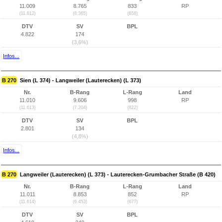
11.009
8.765
833
RP
(11.612)
(6.365)
(658)
DTV
SV
BPL
4.822
174
(3,6%)
Infos...
B 270
Sien (L 374) - Langweiler (Lauterecken) (L 373)
Nr.
B-Rang
L-Rang
Land
11.010
9.606
998
RP
(11.613)
(7.204)
(822)
DTV
SV
BPL
2.801
134
(4,8%)
Infos...
B 270
Langweiler (Lauterecken) (L 373) - Lauterecken-Grumbacher Straße (B 420)
Nr.
B-Rang
L-Rang
Land
11.011
8.853
852
RP
(11.614)
(6.453)
(677)
DTV
SV
BPL