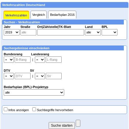
Verkehrszahlen Deutschland
Vergleich
Bedarfsplan 2016
Verkehrszahlen
Suchen - Verkehszahlen
Jahr
Straße
Ort|Zählstelle|TK-Blatt
Land
BPL
Suchergebnisse einschränken
Bundesrang Landesrang
|
DTV SV
|
Bedarfsplan (BPL)-Projekttyp
Infos anzeigen
Suchbegriffe hervorheben