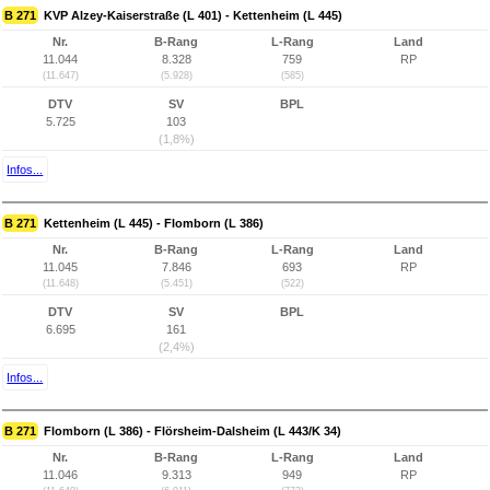
B 271
KVP Alzey-Kaiserstraße (L 401) - Kettenheim (L 445)
Nr.
B-Rang
L-Rang
Land
11.044
8.328
759
RP
(11.647)
(5.928)
(585)
DTV
SV
BPL
5.725
103
(1,8%)
Infos...
B 271
Kettenheim (L 445) - Flomborn (L 386)
Nr.
B-Rang
L-Rang
Land
11.045
7.846
693
RP
(11.648)
(5.451)
(522)
DTV
SV
BPL
6.695
161
(2,4%)
Infos...
B 271
Flomborn (L 386) - Flörsheim-Dalsheim (L 443/K 34)
Nr.
B-Rang
L-Rang
Land
11.046
9.313
949
RP