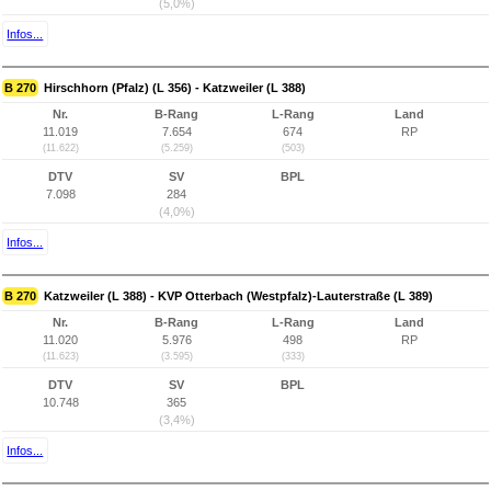
(5,0%)
Infos...
B 270
Hirschhorn (Pfalz) (L 356) - Katzweiler (L 388)
Nr.
B-Rang
L-Rang
Land
11.019
7.654
674
RP
(11.622)
(5.259)
(503)
DTV
SV
BPL
7.098
284
(4,0%)
Infos...
B 270
Katzweiler (L 388) - KVP Otterbach (Westpfalz)-Lauterstraße (L 389)
Nr.
B-Rang
L-Rang
Land
11.020
5.976
498
RP
(11.623)
(3.595)
(333)
DTV
SV
BPL
10.748
365
(3,4%)
Infos...