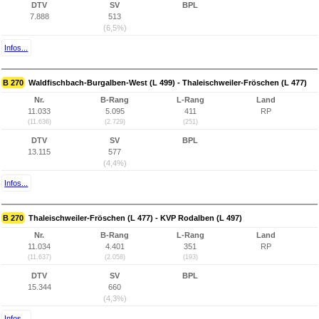
DTV
SV
BPL
7.888
513
(6,5%)
Infos...
B 270
Waldfischbach-Burgalben-West (L 499) - Thaleischweiler-Fröschen (L 477)
Nr.
B-Rang
L-Rang
Land
11.033
5.095
411
RP
(11.636)
(2.729)
(251)
DTV
SV
BPL
13.115
577
(4,4%)
Infos...
B 270
Thaleischweiler-Fröschen (L 477) - KVP Rodalben (L 497)
Nr.
B-Rang
L-Rang
Land
11.034
4.401
351
RP
(11.637)
(2.058)
(193)
DTV
SV
BPL
15.344
660
(4,3%)
Infos...