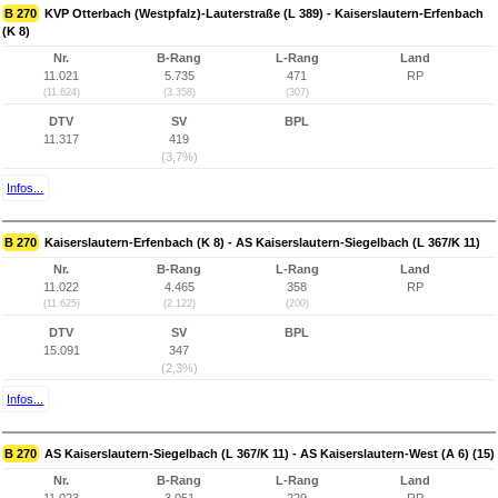
B 270
KVP Otterbach (Westpfalz)-Lauterstraße (L 389) - Kaiserslautern-Erfenbach
(K 8)
Nr.
B-Rang
L-Rang
Land
11.021
5.735
471
RP
(11.624)
(3.358)
(307)
DTV
SV
BPL
11.317
419
(3,7%)
Infos...
B 270
Kaiserslautern-Erfenbach (K 8) - AS Kaiserslautern-Siegelbach (L 367/K 11)
Nr.
B-Rang
L-Rang
Land
11.022
4.465
358
RP
(11.625)
(2.122)
(200)
DTV
SV
BPL
15.091
347
(2,3%)
Infos...
B 270
AS Kaiserslautern-Siegelbach (L 367/K 11) - AS Kaiserslautern-West (A 6) (15)
Nr.
B-Rang
L-Rang
Land