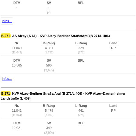
DTV
SV
BPL
-
-
(-)
Infos...
B 271
AS Alzey (A 61) - KVP Alzey-Berliner Straße/Aral (B 271/L 406)
Nr.
B-Rang
L-Rang
Land
11.040
4.081
329
RP
(11.643)
(1.752)
(171)
DTV
SV
BPL
16.565
596
(3,6%)
Infos...
B 271
KVP Alzey-Berliner Straße/Aral (B 271/L 406) - KVP Alzey-Dautenheimer
Landstraße (L 409)
Nr.
B-Rang
L-Rang
Land
11.041
5.479
441
RP
(11.644)
(3.107)
(278)
DTV
SV
BPL
12.021
349
(2,9%)