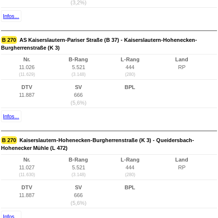
(3,2%)
Infos...
B 270
AS Kaiserslautern-Pariser Straße (B 37) - Kaiserslautern-Hohenecken-
Burgherrenstraße (K 3)
Nr.
B-Rang
L-Rang
Land
11.026
5.521
444
RP
(11.629)
(3.148)
(280)
DTV
SV
BPL
11.887
666
(5,6%)
Infos...
B 270
Kaiserslautern-Hohenecken-Burgherrenstraße (K 3) - Queidersbach-
Hohenecker Mühle (L 472)
Nr.
B-Rang
L-Rang
Land
11.027
5.521
444
RP
(11.630)
(3.148)
(280)
DTV
SV
BPL
11.887
666
(5,6%)
Infos...