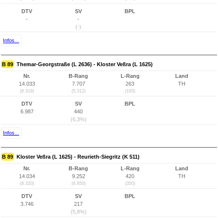
DTV
SV
BPL
-
-
(-)
Infos...
B 89
Themar-Georgstraße (L 2636) - Kloster Veßra (L 1625)
Nr.
B-Rang
L-Rang
Land
14.033
7.707
263
TH
(8.319)
(5.312)
(193)
DTV
SV
BPL
6.987
440
(6,3%)
Infos...
B 89
Kloster Veßra (L 1625) - Reurieth-Siegritz (K 511)
Nr.
B-Rang
L-Rang
Land
14.034
9.252
420
TH
(8.320)
(6.850)
(350)
DTV
SV
BPL
3.746
217
(5,8%)