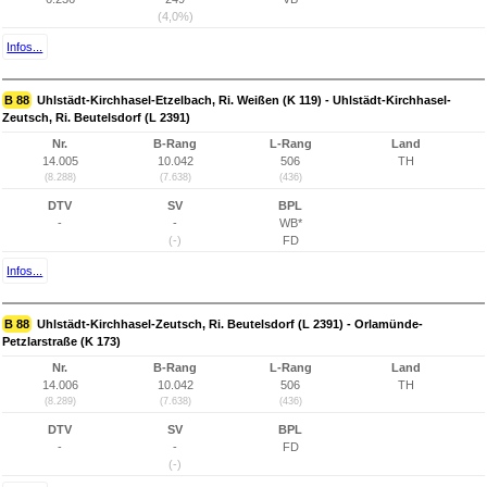
(4,0%)
Infos...
B 88
Uhlstädt-Kirchhasel-Etzelbach, Ri. Weißen (K 119) - Uhlstädt-Kirchhasel-
Zeutsch, Ri. Beutelsdorf (L 2391)
Nr.
B-Rang
L-Rang
Land
14.005
10.042
506
TH
(8.288)
(7.638)
(436)
DTV
SV
BPL
-
-
WB*
(-)
FD
Infos...
B 88
Uhlstädt-Kirchhasel-Zeutsch, Ri. Beutelsdorf (L 2391) - Orlamünde-
Petzlarstraße (K 173)
Nr.
B-Rang
L-Rang
Land
14.006
10.042
506
TH
(8.289)
(7.638)
(436)
DTV
SV
BPL
-
-
FD
(-)