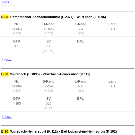
Infos...
B 90
Remptendorf-Zschachenmühle (L 2377) - Wurzbach (L 1096)
Nr.
B-Rang
L-Rang
Land
14.063
10.025
504
TH
(8.351)
(7.621)
(434)
DTV
SV
BPL
833
180
(21,6%)
Infos...
B 90
Wurzbach (L 1096) - Wurzbach-Heinersdorf (K 112)
Nr.
B-Rang
L-Rang
Land
14.064
9.054
408
TH
(8.352)
(6.653)
(338)
DTV
SV
BPL
4.163
358
(8,6%)
Infos...
B 90
Wurzbach-Heinersdorf (K 112) - Bad Lobenstein-Helmsgrün (K 102)