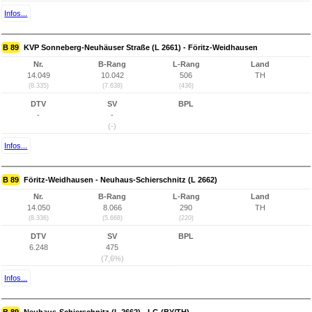
Infos...
B 89
KVP Sonneberg-Neuhäuser Straße (L 2661) - Föritz-Weidhausen
Nr.
B-Rang
L-Rang
Land
14.049
10.042
506
TH
(8.335)
(7.638)
(436)
DTV
SV
BPL
-
-
(-)
Infos...
B 89
Föritz-Weidhausen - Neuhaus-Schierschnitz (L 2662)
Nr.
B-Rang
L-Rang
Land
14.050
8.066
290
TH
(8.336)
(5.668)
(220)
DTV
SV
BPL
6.248
475
(7,6%)
Infos...