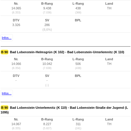
Nr.
B-Rang
L-Rang
Land
14.065
9.438
438
TH
(8.353)
(7.036)
(368)
DTV
SV
BPL
3.326
286
(8,6%)
Infos...
B 90
Bad Lobenstein-Helmsgrün (K 102) - Bad Lobenstein-Unterlemnitz (K 110)
Nr.
B-Rang
L-Rang
Land
14.066
10.042
506
TH
(8.354)
(7.638)
(436)
DTV
SV
BPL
-
-
(-)
Infos...
B 90
Bad Lobenstein-Unterlemnitz (K 110) - Bad Lobenstein-Straße der Jugend (L
1095)
Nr.
B-Rang
L-Rang
Land
14.067
8.227
311
TH
(8.355)
(5.827)
(241)