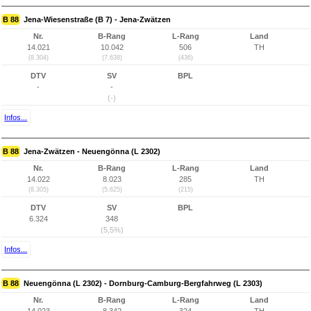
B 88
Jena-Wiesenstraße (B 7) - Jena-Zwätzen
Nr.
B-Rang
L-Rang
Land
14.021
10.042
506
TH
(8.304)
(7.638)
(436)
DTV
SV
BPL
-
-
(-)
Infos...
B 88
Jena-Zwätzen - Neuengönna (L 2302)
Nr.
B-Rang
L-Rang
Land
14.022
8.023
285
TH
(8.305)
(5.625)
(215)
DTV
SV
BPL
6.324
348
(5,5%)
Infos...
B 88
Neuengönna (L 2302) - Dornburg-Camburg-Bergfahrweg (L 2303)
Nr.
B-Rang
L-Rang
Land