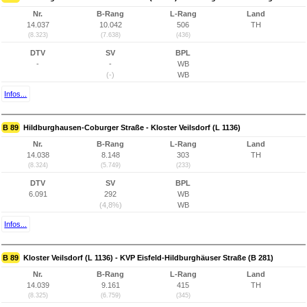
Nr.
B-Rang
L-Rang
Land
14.037
10.042
506
TH
(8.323)
(7.638)
(436)
DTV
SV
BPL
-
-
WB
(-)
WB
Infos...
B 89
Hildburghausen-Coburger Straße - Kloster Veilsdorf (L 1136)
Nr.
B-Rang
L-Rang
Land
14.038
8.148
303
TH
(8.324)
(5.749)
(233)
DTV
SV
BPL
6.091
292
WB
(4,8%)
WB
Infos...
B 89
Kloster Veilsdorf (L 1136) - KVP Eisfeld-Hildburghäuser Straße (B 281)
Nr.
B-Rang
L-Rang
Land
14.039
9.161
415
TH
(8.325)
(6.759)
(345)