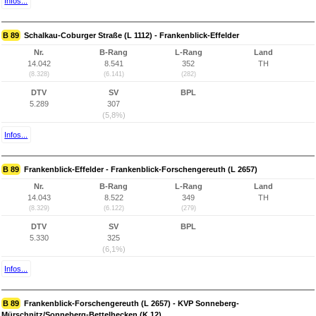
Infos...
B 89
Schalkau-Coburger Straße (L 1112) - Frankenblick-Effelder
Nr.
B-Rang
L-Rang
Land
14.042
8.541
352
TH
(8.328)
(6.141)
(282)
DTV
SV
BPL
5.289
307
(5,8%)
Infos...
B 89
Frankenblick-Effelder - Frankenblick-Forschengereuth (L 2657)
Nr.
B-Rang
L-Rang
Land
14.043
8.522
349
TH
(8.329)
(6.122)
(279)
DTV
SV
BPL
5.330
325
(6,1%)
Infos...
B 89
Frankenblick-Forschengereuth (L 2657) - KVP Sonneberg-
Mürschnitz/Sonneberg-Bettelhecken (K 12)