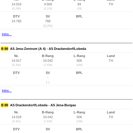
14.016
4.569
84
TH
(8.299)
(2.219)
(19)
DTV
SV
BPL
14.765
768
(5,2%)
Infos...
B 88
AS Jena-Zentrum (A 4) - AS Drackendorf/Lobeda
Nr.
B-Rang
L-Rang
Land
14.017
10.042
506
TH
(8.300)
(7.638)
(436)
DTV
SV
BPL
-
-
(-)
Infos...
B 88
AS Drackendorf/Lobeda - AS Jena-Burgau
Nr.
B-Rang
L-Rang
Land
14.018
10.042
506
TH
(8.301)
(7.638)
(436)
DTV
SV
BPL