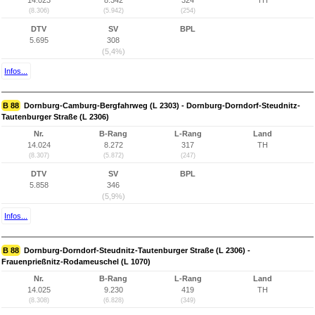
14.023
8.342
324
TH
(8.306)
(5.942)
(254)
DTV
SV
BPL
5.695
308
(5,4%)
Infos...
B 88
Dornburg-Camburg-Bergfahrweg (L 2303) - Dornburg-Dorndorf-Steudnitz-
Tautenburger Straße (L 2306)
Nr.
B-Rang
L-Rang
Land
14.024
8.272
317
TH
(8.307)
(5.872)
(247)
DTV
SV
BPL
5.858
346
(5,9%)
Infos...
B 88
Dornburg-Dorndorf-Steudnitz-Tautenburger Straße (L 2306) -
Frauenprießnitz-Rodameuschel (L 1070)
Nr.
B-Rang
L-Rang
Land
14.025
9.230
419
TH
(8.308)
(6.828)
(349)