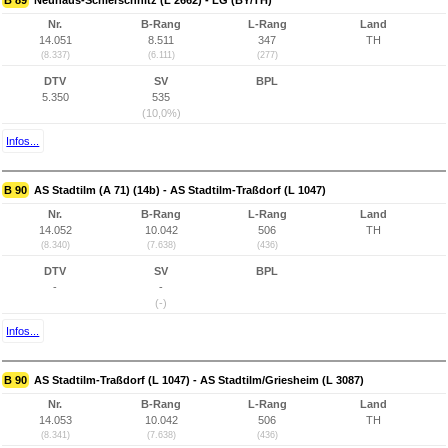
B 89
Neuhaus-Schierschnitz (L 2662) - LG (BY/TH)
Nr.
B-Rang
L-Rang
Land
14.051
8.511
347
TH
(8.337)
(6.111)
(277)
DTV
SV
BPL
5.350
535
(10,0%)
Infos...
B 90
AS Stadtilm (A 71) (14b) - AS Stadtilm-Traßdorf (L 1047)
Nr.
B-Rang
L-Rang
Land
14.052
10.042
506
TH
(8.340)
(7.638)
(436)
DTV
SV
BPL
-
-
(-)
Infos...
B 90
AS Stadtilm-Traßdorf (L 1047) - AS Stadtilm/Griesheim (L 3087)
Nr.
B-Rang
L-Rang
Land
14.053
10.042
506
TH
(8.341)
(7.638)
(436)