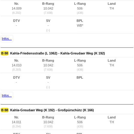
Nr.
B-Rang
L-Rang
Land
14.009
10.042
506
TH
(8.292)
(7.638)
(436)
DTV
SV
BPL
-
-
WB*
(-)
Infos...
B 88
Kahla-Friedensstraße (L 1062) - Kahla-Greudaer Weg (K 192)
Nr.
B-Rang
L-Rang
Land
14.010
10.042
506
TH
(8.293)
(7.638)
(436)
DTV
SV
BPL
-
-
(-)
Infos...
B 88
Kahla-Greudaer Weg (K 192) - Großpürschütz (K 166)
Nr.
B-Rang
L-Rang
Land
14.011
10.042
506
TH
(8.294)
(7.638)
(436)