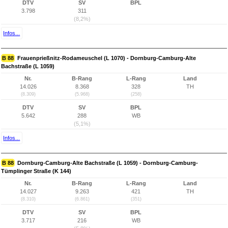
DTV
SV
BPL
3.798
311
(8,2%)
Infos...
B 88
Frauenprießnitz-Rodameuschel (L 1070) - Dornburg-Camburg-Alte
Bachstraße (L 1059)
Nr.
B-Rang
L-Rang
Land
14.026
8.368
328
TH
(8.309)
(5.968)
(258)
DTV
SV
BPL
5.642
288
WB
(5,1%)
Infos...
B 88
Dornburg-Camburg-Alte Bachstraße (L 1059) - Dornburg-Camburg-
Tümplinger Straße (K 144)
Nr.
B-Rang
L-Rang
Land
14.027
9.263
421
TH
(8.310)
(6.861)
(351)
DTV
SV
BPL
3.717
216
WB