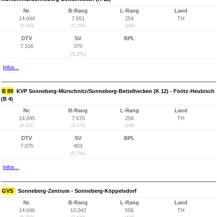
Nr.
B-Rang
L-Rang
Land
14.044
7.651
254
TH
(8.330)
(5.256)
(184)
DTV
SV
BPL
7.106
370
(5,2%)
Infos...
B 89
KVP Sonneberg-Mürschnitz/Sonneberg-Bettelhecken (K 12) - Föritz-Heubisch
(B 4)
Nr.
B-Rang
L-Rang
Land
14.045
7.670
258
TH
(8.331)
(5.275)
(188)
DTV
SV
BPL
7.075
403
(5,7%)
Infos...
GVS
Sonneberg-Zentrum - Sonneberg-Köppelsdorf
Nr.
B-Rang
L-Rang
Land
14.046
10.042
506
TH