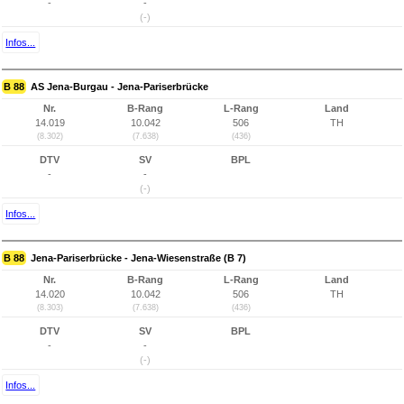
-
-
(-)
Infos...
B 88
AS Jena-Burgau - Jena-Pariserbrücke
Nr.
B-Rang
L-Rang
Land
14.019
10.042
506
TH
(8.302)
(7.638)
(436)
DTV
SV
BPL
-
-
(-)
Infos...
B 88
Jena-Pariserbrücke - Jena-Wiesenstraße (B 7)
Nr.
B-Rang
L-Rang
Land
14.020
10.042
506
TH
(8.303)
(7.638)
(436)
DTV
SV
BPL
-
-
(-)
Infos...