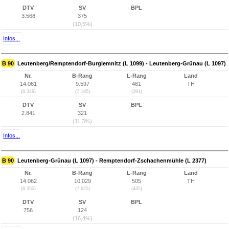
DTV
SV
BPL
3.568
375
(10,5%)
Infos...
B 90
Leutenberg/Remptendorf-Burglemnitz (L 1099) - Leutenberg-Grünau (L 1097)
Nr.
B-Rang
L-Rang
Land
14.061
9.597
461
TH
(8.349)
(7.195)
(391)
DTV
SV
BPL
2.841
321
(11,3%)
Infos...
B 90
Leutenberg-Grünau (L 1097) - Remptendorf-Zschachenmühle (L 2377)
Nr.
B-Rang
L-Rang
Land
14.062
10.029
505
TH
(8.350)
(7.625)
(435)
DTV
SV
BPL
756
124
(16,4%)