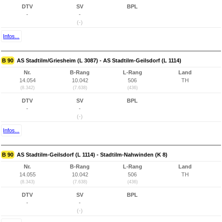
DTV
SV
BPL
-
-
(-)
Infos...
B 90
AS Stadtilm/Griesheim (L 3087) - AS Stadtilm-Geilsdorf (L 1114)
Nr.
B-Rang
L-Rang
Land
14.054
10.042
506
TH
(8.342)
(7.638)
(436)
DTV
SV
BPL
-
-
(-)
Infos...
B 90
AS Stadtilm-Geilsdorf (L 1114) - Stadtilm-Nahwinden (K 8)
Nr.
B-Rang
L-Rang
Land
14.055
10.042
506
TH
(8.343)
(7.638)
(436)
DTV
SV
BPL
-
-
(-)