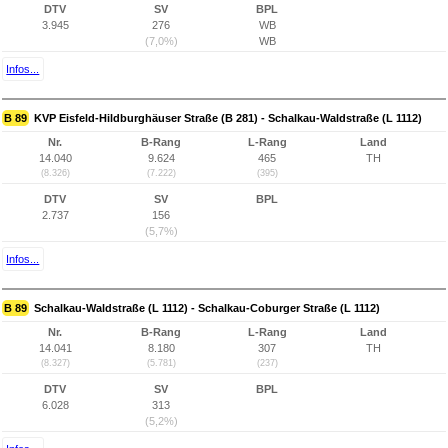
DTV
SV
BPL
3.945
276
WB
(7,0%)
WB
Infos...
B 89
KVP Eisfeld-Hildburghäuser Straße (B 281) - Schalkau-Waldstraße (L 1112)
Nr.
B-Rang
L-Rang
Land
14.040
9.624
465
TH
(8.326)
(7.222)
(395)
DTV
SV
BPL
2.737
156
(5,7%)
Infos...
B 89
Schalkau-Waldstraße (L 1112) - Schalkau-Coburger Straße (L 1112)
Nr.
B-Rang
L-Rang
Land
14.041
8.180
307
TH
(8.327)
(5.781)
(237)
DTV
SV
BPL
6.028
313
(5,2%)