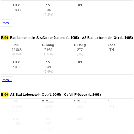
DTV
SV
BPL
5.943
285
(4,8%)
Infos...
B 90
Bad Lobenstein-Straße der Jugend (L 1095) - AS Bad Lobenstein-Ost (L 1095)
Nr.
B-Rang
L-Rang
Land
14.068
7.934
277
TH
(8.356)
(5.538)
(207)
DTV
SV
BPL
6.512
234
(3,6%)
Infos...
B 90
AS Bad Lobenstein-Ost (L 1095) - Gefell-Frössen (L 1093)
Nr.
B-Rang
L-Rang
Land
14.069
9.001
402
TH
(8.357)
(6.600)
(332)
DTV
SV
BPL
4.306
797
(18,5%)