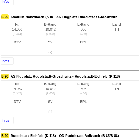
Infos...
B 90
Stadtilm-Nahwinden (K 8) - AS Flugplatz Rudolstadt-Groschwitz
Nr.
B-Rang
L-Rang
Land
14.056
10.042
506
TH
(8.344)
(7.638)
(436)
DTV
SV
BPL
-
-
(-)
Infos...
B 90
AS Flugplatz Rudolstadt-Groschwitz - Rudolstadt-Eichfeld (K 118)
Nr.
B-Rang
L-Rang
Land
14.057
10.042
506
TH
(8.345)
(7.638)
(436)
DTV
SV
BPL
-
-
(-)
Infos...
B 90
Rudolstadt-Eichfeld (K 118) - OD Rudolstadt-Volkstedt (B 85/B 88)