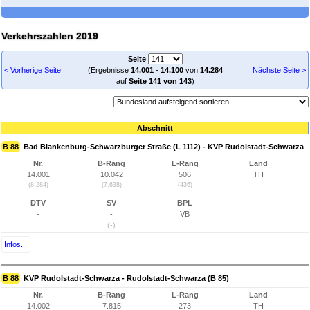
Verkehrszahlen 2019
Seite
< Vorherige Seite
(Ergebnisse
14.001
-
14.100
von
14.284
Nächste Seite >
auf
Seite 141 von 143
)
Abschnitt
B 88
Bad Blankenburg-Schwarzburger Straße (L 1112) - KVP Rudolstadt-Schwarza
Nr.
B-Rang
L-Rang
Land
14.001
10.042
506
TH
(8.284)
(7.638)
(436)
DTV
SV
BPL
-
-
VB
(-)
Infos...
B 88
KVP Rudolstadt-Schwarza - Rudolstadt-Schwarza (B 85)
Nr.
B-Rang
L-Rang
Land
14.002
7.815
273
TH