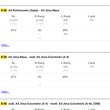
B 88
AS Rothenstein (Saale) - AS Jena-Maua
Nr.
B-Rang
L-Rang
Land
14.014
10.042
506
TH
(8.297)
(7.638)
(436)
DTV
SV
BPL
-
-
FD
(-)
Infos...
B 88
AS Jena-Maua - südl. AS Jena-Göschwitz (A 4)
Nr.
B-Rang
L-Rang
Land
14.015
10.042
506
TH
(8.298)
(7.638)
(436)
DTV
SV
BPL
-
-
(-)
Infos...
B 88
südl. AS Jena-Göschwitz (A 4) - nördl. AS Jena-Göschwitz (A 4/L 2308)
Nr.
B-Rang
L-Rang
Land