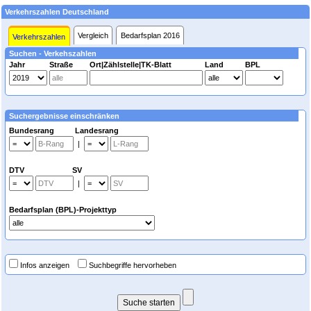
Verkehrszahlen Deutschland
Vergleich
Bedarfsplan 2016
Verkehrszahlen
Suchen - Verkehszahlen
Jahr
Straße
Ort|Zählstelle|TK-Blatt
Land
BPL
Suchergebnisse einschränken
Bundesrang Landesrang
|
DTV SV
|
Bedarfsplan (BPL)-Projekttyp
Infos anzeigen
Suchbegriffe hervorheben