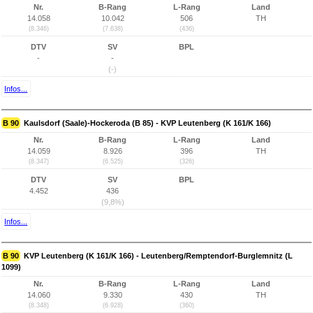
Nr.
B-Rang
L-Rang
Land
14.058
10.042
506
TH
(8.346)
(7.638)
(436)
DTV
SV
BPL
-
-
(-)
Infos...
B 90
Kaulsdorf (Saale)-Hockeroda (B 85) - KVP Leutenberg (K 161/K 166)
Nr.
B-Rang
L-Rang
Land
14.059
8.926
396
TH
(8.347)
(6.525)
(326)
DTV
SV
BPL
4.452
436
(9,8%)
Infos...
B 90
KVP Leutenberg (K 161/K 166) - Leutenberg/Remptendorf-Burglemnitz (L
1099)
Nr.
B-Rang
L-Rang
Land
14.060
9.330
430
TH
(8.348)
(6.928)
(360)