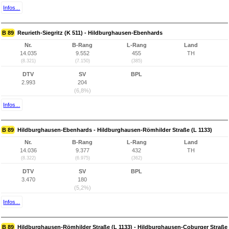
Infos...
B 89
Reurieth-Siegritz (K 511) - Hildburghausen-Ebenhards
Nr.
B-Rang
L-Rang
Land
14.035
9.552
455
TH
(8.321)
(7.150)
(385)
DTV
SV
BPL
2.993
204
(6,8%)
Infos...
B 89
Hildburghausen-Ebenhards - Hildburghausen-Römhilder Straße (L 1133)
Nr.
B-Rang
L-Rang
Land
14.036
9.377
432
TH
(8.322)
(6.975)
(362)
DTV
SV
BPL
3.470
180
(5,2%)
Infos...
B 89
Hildburghausen-Römhilder Straße (L 1133) - Hildburghausen-Coburger Straße