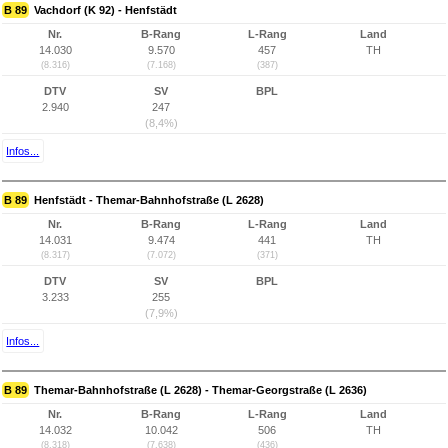
B 89
Vachdorf (K 92) - Henfstädt
Nr.
B-Rang
L-Rang
Land
14.030
9.570
457
TH
(8.316)
(7.168)
(387)
DTV
SV
BPL
2.940
247
(8,4%)
Infos...
B 89
Henfstädt - Themar-Bahnhofstraße (L 2628)
Nr.
B-Rang
L-Rang
Land
14.031
9.474
441
TH
(8.317)
(7.072)
(371)
DTV
SV
BPL
3.233
255
(7,9%)
Infos...
B 89
Themar-Bahnhofstraße (L 2628) - Themar-Georgstraße (L 2636)
Nr.
B-Rang
L-Rang
Land
14.032
10.042
506
TH
(8.318)
(7.638)
(436)