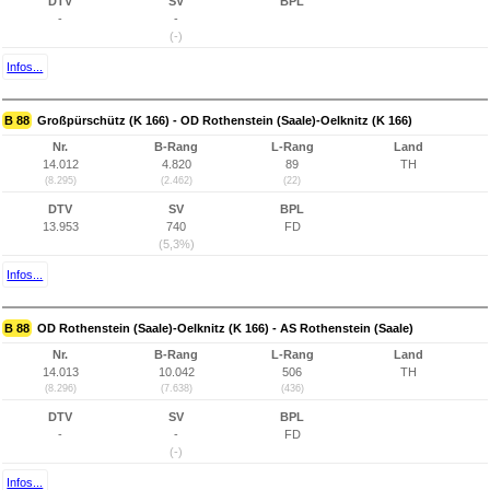
DTV
SV
BPL
-
-
(-)
Infos...
B 88
Großpürschütz (K 166) - OD Rothenstein (Saale)-Oelknitz (K 166)
Nr.
B-Rang
L-Rang
Land
14.012
4.820
89
TH
(8.295)
(2.462)
(22)
DTV
SV
BPL
13.953
740
FD
(5,3%)
Infos...
B 88
OD Rothenstein (Saale)-Oelknitz (K 166) - AS Rothenstein (Saale)
Nr.
B-Rang
L-Rang
Land
14.013
10.042
506
TH
(8.296)
(7.638)
(436)
DTV
SV
BPL
-
-
FD
(-)
Infos...