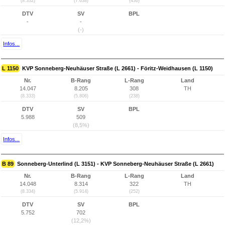
(8.332)
(7.638)
(436)
DTV
SV
BPL
-
-
(-)
Infos...
L 1150
KVP Sonneberg-Neuhäuser Straße (L 2661) - Föritz-Weidhausen (L 1150)
Nr.
B-Rang
L-Rang
Land
14.047
8.205
308
TH
(8.333)
(5.806)
(238)
DTV
SV
BPL
5.988
509
(8,5%)
Infos...
B 89
Sonneberg-Unterlind (L 3151) - KVP Sonneberg-Neuhäuser Straße (L 2661)
Nr.
B-Rang
L-Rang
Land
14.048
8.314
322
TH
(8.334)
(5.914)
(252)
DTV
SV
BPL
5.752
702
(12,2%)