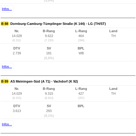
(5,8%)
Infos...
B 88
Dornburg-Camburg-Tümplinger Straße (K 144) - LG (TH/ST)
Nr.
B-Rang
L-Rang
Land
14.028
9.622
464
TH
(8.311)
(7.220)
(394)
DTV
SV
BPL
2.739
181
WB
(6,6%)
Infos...
B 89
AS Meiningen-Süd (A 71) - Vachdorf (K 92)
Nr.
B-Rang
L-Rang
Land
14.029
9.315
427
TH
(8.315)
(6.913)
(357)
DTV
SV
BPL
3.613
293
(8,1%)
Infos...