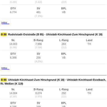
(8.285)
(5.420)
(203)
DTV
SV
BPL
6.774
481
VB
(7,1%)
Infos...
B 88
Rudolstadt-Oststraße (B 85) - Uhlstädt-Kirchhasel-Zum Hirschgrund (K 18)
Nr.
B-Rang
L-Rang
Land
14.003
7.996
283
TH
(8.286)
(5.599)
(213)
DTV
SV
BPL
6.388
256
VB
(4,0%)
Infos...
B 88
Uhlstädt-Kirchhasel-Zum Hirschgrund (K 18) - Uhlstädt-Kirchhasel-Etzelbach,
Ri. Weißen (K 119)
Nr.
B-Rang
L-Rang
Land
14.004
8.074
292
TH
(8.287)
(5.676)
(222)
DTV
SV
BPL
6.236
249
VB