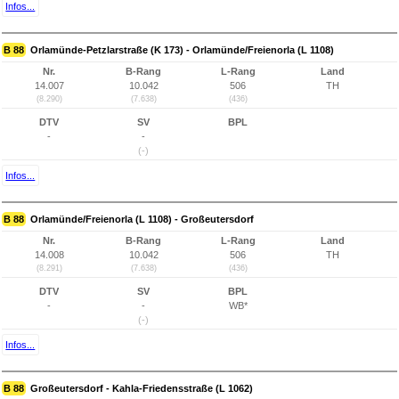
Infos...
B 88
Orlamünde-Petzlarstraße (K 173) - Orlamünde/Freienorla (L 1108)
Nr.
B-Rang
L-Rang
Land
14.007
10.042
506
TH
(8.290)
(7.638)
(436)
DTV
SV
BPL
-
-
(-)
Infos...
B 88
Orlamünde/Freienorla (L 1108) - Großeutersdorf
Nr.
B-Rang
L-Rang
Land
14.008
10.042
506
TH
(8.291)
(7.638)
(436)
DTV
SV
BPL
-
-
WB*
(-)
Infos...
B 88
Großeutersdorf - Kahla-Friedensstraße (L 1062)