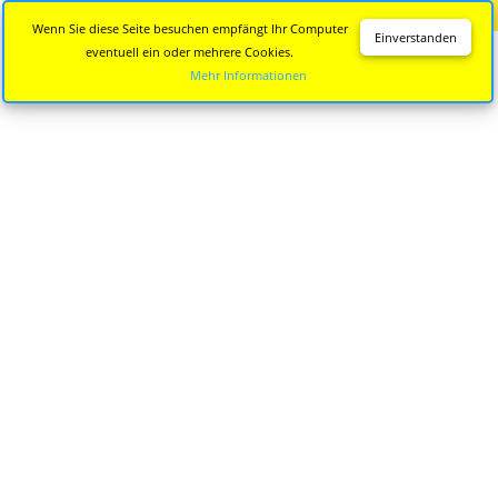
Diese Seite wird nicht mehr aktualisiert.
Zur neuen Seite
Wenn Sie diese Seite besuchen empfängt Ihr Computer
Einverstanden
eventuell ein oder mehrere Cookies.
Mehr Informationen