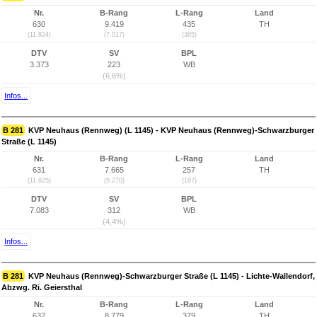
Nr.
B-Rang
L-Rang
Land
630
9.419
435
TH
(11.824)
(7.017)
(365)
DTV
SV
BPL
3.373
223
WB
(6,6%)
Infos...
B 281
KVP Neuhaus (Rennweg) (L 1145) - KVP Neuhaus (Rennweg)-Schwarzburger
Straße (L 1145)
Nr.
B-Rang
L-Rang
Land
631
7.665
257
TH
(11.825)
(5.270)
(187)
DTV
SV
BPL
7.083
312
WB
(4,4%)
Infos...
B 281
KVP Neuhaus (Rennweg)-Schwarzburger Straße (L 1145) - Lichte-Wallendorf,
Abzwg. Ri. Geiersthal
Nr.
B-Rang
L-Rang
Land
632
8.779
379
TH