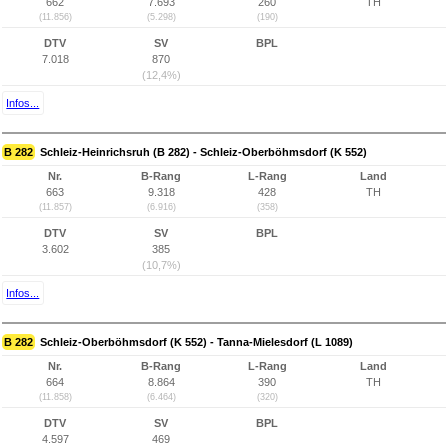
662
7.693
260
TH
(11.856)
(5.298)
(190)
DTV
SV
BPL
7.018
870
(12,4%)
Infos...
B 282
Schleiz-Heinrichsruh (B 282) - Schleiz-Oberböhmsdorf (K 552)
Nr.
B-Rang
L-Rang
Land
663
9.318
428
TH
(11.857)
(6.916)
(358)
DTV
SV
BPL
3.602
385
(10,7%)
Infos...
B 282
Schleiz-Oberböhmsdorf (K 552) - Tanna-Mielesdorf (L 1089)
Nr.
B-Rang
L-Rang
Land
664
8.864
390
TH
(11.858)
(6.464)
(320)
DTV
SV
BPL
4.597
469