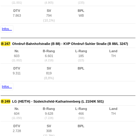
(11.001)
(4.905)
(155)
DTV
SV
BPL
7.863
794
WB
(10,1%)
Infos...
B 247
Ohrdruf-Bahnhofstraße (B 88) - KVP Ohrdruf-Suhler Straße (B 88/L 3247)
Nr.
B-Rang
L-Rang
Land
603
6.601
185
TH
(11.002)
(4.216)
(115)
DTV
SV
BPL
9.311
819
(8,8%)
Infos...
B 249
LG (HE/TH) - Südeichsfeld-Katharinenberg (L 2104/K 501)
Nr.
B-Rang
L-Rang
Land
604
9.628
466
TH
(11.050)
(7.226)
(396)
DTV
SV
BPL
2.728
308
(11,3%)