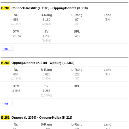
B 281
Pößneck-Köstitz (L 1108) - Oppurg/Döbritz (K 210)
Nr.
B-Rang
L-Rang
Land
653
5.180
97
TH
(11.847)
(2.814)
(29)
DTV
SV
BPL
12.874
1.236
WB
(9,6%)
Infos...
B 281
Oppurg/Döbritz (K 210) - Oppurg (L 2359)
Nr.
B-Rang
L-Rang
Land
654
5.625
122
TH
(11.848)
(3.250)
(52)
DTV
SV
BPL
11.646
1.258
(10,8%)
Infos...
B 281
Oppurg (L 2359) - Oppurg-Kolba (K 211)
Nr.
B-Rang
L-Rang
Land