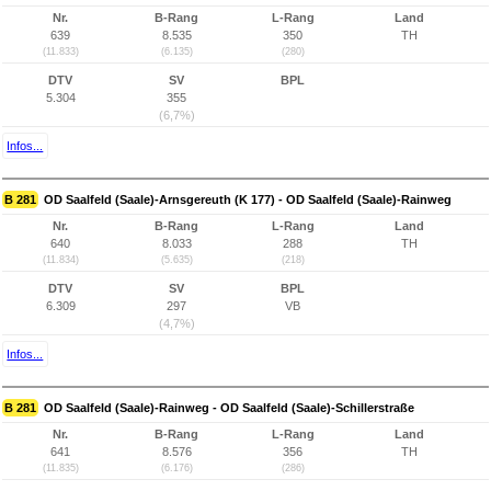
Nr.
B-Rang
L-Rang
Land
639
8.535
350
TH
(11.833)
(6.135)
(280)
DTV
SV
BPL
5.304
355
(6,7%)
Infos...
B 281
OD Saalfeld (Saale)-Arnsgereuth (K 177) - OD Saalfeld (Saale)-Rainweg
Nr.
B-Rang
L-Rang
Land
640
8.033
288
TH
(11.834)
(5.635)
(218)
DTV
SV
BPL
6.309
297
VB
(4,7%)
Infos...
B 281
OD Saalfeld (Saale)-Rainweg - OD Saalfeld (Saale)-Schillerstraße
Nr.
B-Rang
L-Rang
Land
641
8.576
356
TH
(11.835)
(6.176)
(286)