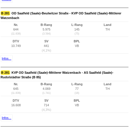
B 281
OD Saalfeld (Saale)-Beulwitzer Straße - KVP OD Saalfeld (Saale)-Mittlerer
Watzenbach
Nr.
B-Rang
L-Rang
Land
644
5.975
145
TH
(11.838)
(3.594)
(75)
DTV
SV
BPL
10.749
441
VB
(4,1%)
Infos...
B 281
KVP OD Saalfeld (Saale)-Mittlerer Watzenbach - AS Saalfeld (Saale)-
Rudolstädter Straße (B 85)
Nr.
B-Rang
L-Rang
Land
645
4.069
77
TH
(11.839)
(1.741)
(16)
DTV
SV
BPL
16.608
714
VB
(4,3%)
Infos...