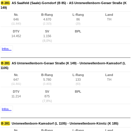
B 281
AS Saalfeld (Saale)-Gorndorf (B 85) - AS Unterwellenborn-Geraer Straße (K
149)
Nr.
B-Rang
L-Rang
Land
646
4.670
86
TH
(11.840)
(2.315)
(20)
DTV
SV
BPL
14.452
1.156
(8,0%)
Infos...
B 281
AS Unterwellenborn-Geraer Straße (K 149) - Unterwellenborn-Kamsdorf (L
1105)
Nr.
B-Rang
L-Rang
Land
647
5.780
133
TH
(11.841)
(3.403)
(63)
DTV
SV
BPL
11.214
875
(7,8%)
Infos...
B 281
Unterwellenborn-Kamsdorf (L 1105) - Unterwellenborn-Könitz (K 185)
Nr.
B-Rang
L-Rang
Land