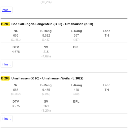
(10,2%)
Infos...
B 285
Bad Salzungen-Langenfeld (B 62) - Urnshausen (K 90)
Nr.
B-Rang
L-Rang
Land
665
8.822
387
TH
(11.881)
(6.422)
(317)
DTV
SV
BPL
4.678
215
(4,6%)
Infos...
B 285
Urnshausen (K 90) - Urnshausen/Weilar (L 1022)
Nr.
B-Rang
L-Rang
Land
666
9.455
440
TH
(11.882)
(7.053)
(370)
DTV
SV
BPL
3.275
269
(8,2%)
Infos...