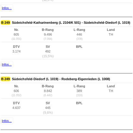
Infos...
B 249
Südeichsfeld-Katharinenberg (L 2104/K 501) - Südeichsfeld-Diedorf (L 1019)
Nr.
B-Rang
L-Rang
Land
605
9.496
446
TH
(11.051)
(7.094)
(376)
DTV
SV
BPL
3.174
492
(15,5%)
Infos...
B 249
Südeichsfeld-Diedorf (L 1019) - Rodeberg-Eigenrieden (L 1008)
Nr.
B-Rang
L-Rang
Land
606
8.842
389
TH
(11.052)
(6.442)
(319)
DTV
SV
BPL
4.637
445
(9,6%)
Infos...