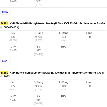
6.470
582
(9,0%)
Infos...
B 281
KVP Eisfeld-Hildburghäuser Straße (B 89) - KVP Eisfeld-Schleusinger Straße
(L 3004/Ex-B 4)
Nr.
B-Rang
L-Rang
Land
626
9.735
474
TH
(11.820)
(7.333)
(404)
DTV
SV
BPL
2.445
377
(15,4%)
Infos...
B 281
KVP Eisfeld-Schleusinger Straße (L 3004/Ex-B 4) - Eisfeld/Auengrund-Crock
(L 2053)
Nr.
B-Rang
L-Rang
Land
627
9.055
409
TH
(11.821)
(6.654)
(339)
DTV
SV
BPL
4.157
416
(10,0%)