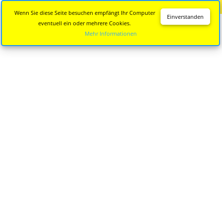
Diese Seite wird nicht mehr aktualisiert.
Zur neuen Seite
Wenn Sie diese Seite besuchen empfängt Ihr Computer
Einverstanden
eventuell ein oder mehrere Cookies.
Mehr Informationen