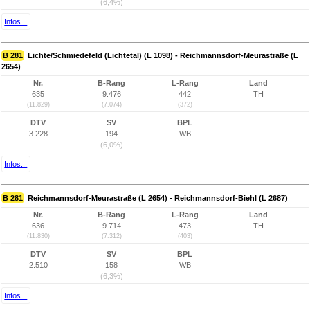
(6,4%)
Infos...
B 281
Lichte/Schmiedefeld (Lichtetal) (L 1098) - Reichmannsdorf-Meurastraße (L
2654)
Nr.
B-Rang
L-Rang
Land
635
9.476
442
TH
(11.829)
(7.074)
(372)
DTV
SV
BPL
3.228
194
WB
(6,0%)
Infos...
B 281
Reichmannsdorf-Meurastraße (L 2654) - Reichmannsdorf-Biehl (L 2687)
Nr.
B-Rang
L-Rang
Land
636
9.714
473
TH
(11.830)
(7.312)
(403)
DTV
SV
BPL
2.510
158
WB
(6,3%)
Infos...