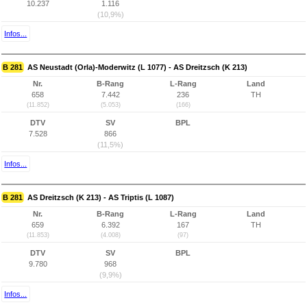
10.237
1.116
(10,9%)
Infos...
B 281
AS Neustadt (Orla)-Moderwitz (L 1077) - AS Dreitzsch (K 213)
Nr.
B-Rang
L-Rang
Land
658
7.442
236
TH
(11.852)
(5.053)
(166)
DTV
SV
BPL
7.528
866
(11,5%)
Infos...
B 281
AS Dreitzsch (K 213) - AS Triptis (L 1087)
Nr.
B-Rang
L-Rang
Land
659
6.392
167
TH
(11.853)
(4.008)
(97)
DTV
SV
BPL
9.780
968
(9,9%)
Infos...