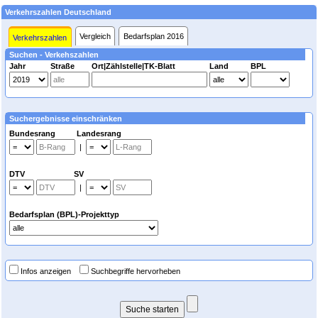
Verkehrszahlen Deutschland
Vergleich
Bedarfsplan 2016
Verkehrszahlen
Suchen - Verkehszahlen
Jahr
Straße
Ort|Zählstelle|TK-Blatt
Land
BPL
Suchergebnisse einschränken
Bundesrang Landesrang
|
DTV SV
|
Bedarfsplan (BPL)-Projekttyp
Infos anzeigen
Suchbegriffe hervorheben