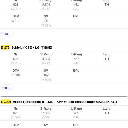
Nr.
B-Rang
L-Rang
Land
623
9.546
451
TH
(11.784)
(7.144)
(381)
DTV
SV
BPL
3.017
211
(7,0%)
Infos...
B 278
Schleid (K 93) - LG (TH/HE)
Nr.
B-Rang
L-Rang
Land
624
9.856
487
TH
(11.785)
(7.453)
(417)
DTV
SV
BPL
1.986
167
(8,4%)
Infos...
L 3004
Brünn (Thüringen) (L 1136) - KVP Eisfeld-Schleusinger Straße (B 281)
Nr.
B-Rang
L-Rang
Land
625
7.955
281
TH
(11.819)
(5.559)
(211)
DTV
SV
BPL