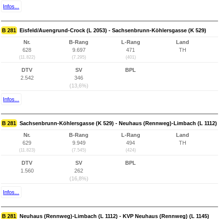
Infos...
B 281
Eisfeld/Auengrund-Crock (L 2053) - Sachsenbrunn-Köhlersgasse (K 529)
Nr.
B-Rang
L-Rang
Land
628
9.697
471
TH
(11.822)
(7.295)
(401)
DTV
SV
BPL
2.542
346
(13,6%)
Infos...
B 281
Sachsenbrunn-Köhlersgasse (K 529) - Neuhaus (Rennweg)-Limbach (L 1112)
Nr.
B-Rang
L-Rang
Land
629
9.949
494
TH
(11.823)
(7.545)
(424)
DTV
SV
BPL
1.560
262
(16,8%)
Infos...
B 281
Neuhaus (Rennweg)-Limbach (L 1112) - KVP Neuhaus (Rennweg) (L 1145)