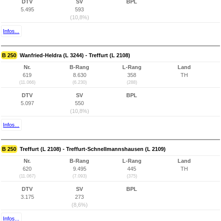
DTV
SV
BPL
5.495
593
(10,8%)
Infos...
B 250
Wanfried-Heldra (L 3244) - Treffurt (L 2108)
Nr.
B-Rang
L-Rang
Land
619
8.630
358
TH
(11.066)
(6.230)
(288)
DTV
SV
BPL
5.097
550
(10,8%)
Infos...
B 250
Treffurt (L 2108) - Treffurt-Schnellmannshausen (L 2109)
Nr.
B-Rang
L-Rang
Land
620
9.495
445
TH
(11.067)
(7.093)
(375)
DTV
SV
BPL
3.175
273
(8,6%)
Infos...