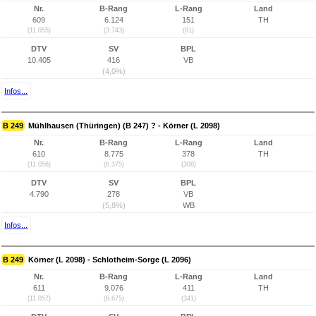
Nr.
B-Rang
L-Rang
Land
609
6.124
151
TH
(11.055)
(3.743)
(81)
DTV
SV
BPL
10.405
416
VB
(4,0%)
Infos...
B 249
Mühlhausen (Thüringen) (B 247) ? - Körner (L 2098)
Nr.
B-Rang
L-Rang
Land
610
8.775
378
TH
(11.056)
(6.375)
(308)
DTV
SV
BPL
4.790
278
VB
(5,8%)
WB
Infos...
B 249
Körner (L 2098) - Schlotheim-Sorge (L 2096)
Nr.
B-Rang
L-Rang
Land
611
9.076
411
TH
(11.057)
(6.675)
(341)