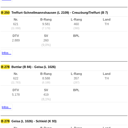
B 250
Treffurt-Schnellmannshausen (L 2109) - Creuzburg/Treffurt (B 7)
Nr.
B-Rang
L-Rang
Land
621
9.581
460
TH
(11.068)
(7.179)
(390)
DTV
SV
BPL
2.889
260
(9,0%)
Infos...
B 278
Buttlar (B 84) - Geisa (L 1026)
Nr.
B-Rang
L-Rang
Land
622
8.588
357
TH
(11.783)
(6.188)
(287)
DTV
SV
BPL
5.178
419
(8,1%)
Infos...
B 278
Geisa (L 1026) - Schleid (K 93)