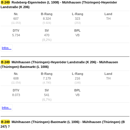
B 249
Rodeberg-Eigenrieden (L 1008) - Mühlhausen (Thüringen)-Heyeröder
Landstraße (K 206)
Nr.
B-Rang
L-Rang
Land
607
8.324
323
TH
(11.053)
(5.924)
(253)
DTV
SV
BPL
5.734
470
VB
(8,2%)
Infos...
B 249
Mühlhausen (Thüringen)-Heyeröder Landstraße (K 206) - Mühlhausen
(Thüringen)-Bastmarkt (L 1006)
Nr.
B-Rang
L-Rang
Land
608
7.179
216
TH
(11.054)
(4.790)
(146)
DTV
SV
BPL
8.073
541
VB
(6,7%)
Infos...
B 249
Mühlhausen (Thüringen)-Bastmarkt (L 1006) - Mühlhausen (Thüringen) (B
247) ?