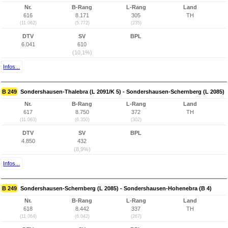
Nr.
B-Rang
L-Rang
Land
616
8.171
305
TH
(11.062)
(5.772)
(235)
DTV
SV
BPL
6.041
610
(10,1%)
Infos...
B 249
Sondershausen-Thalebra (L 2091/K 5) - Sondershausen-Schernberg (L 2085)
Nr.
B-Rang
L-Rang
Land
617
8.750
372
TH
(11.063)
(6.350)
(302)
DTV
SV
BPL
4.850
432
(8,9%)
Infos...
B 249
Sondershausen-Schernberg (L 2085) - Sondershausen-Hohenebra (B 4)
Nr.
B-Rang
L-Rang
Land
618
8.442
337
TH
(11.064)
(6.042)
(267)