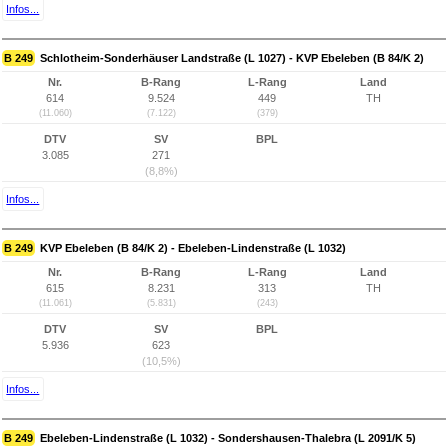
Infos...
B 249
Schlotheim-Sonderhäuser Landstraße (L 1027) - KVP Ebeleben (B 84/K 2)
Nr.
B-Rang
L-Rang
Land
614
9.524
449
TH
(11.060)
(7.122)
(379)
DTV
SV
BPL
3.085
271
(8,8%)
Infos...
B 249
KVP Ebeleben (B 84/K 2) - Ebeleben-Lindenstraße (L 1032)
Nr.
B-Rang
L-Rang
Land
615
8.231
313
TH
(11.061)
(5.831)
(243)
DTV
SV
BPL
5.936
623
(10,5%)
Infos...
B 249
Ebeleben-Lindenstraße (L 1032) - Sondershausen-Thalebra (L 2091/K 5)