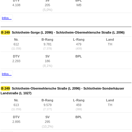
DTV
SV
BPL
4.108
205
WB
(5,0%)
Infos...
B 249
Schlotheim-Sorge (L 2096) - Schlotheim-Obermehlersche Straße (L 2096)
Nr.
B-Rang
L-Rang
Land
612
9.781
479
TH
(11.058)
(7.378)
(409)
DTV
SV
BPL
2.293
186
(8,1%)
Infos...
B 249
Schlotheim-Obermehlersche Straße (L 2096) - Schlotheim-Sonderhäuser
Landstraße (L 1027)
Nr.
B-Rang
L-Rang
Land
613
9.579
459
TH
(11.059)
(7.177)
(389)
DTV
SV
BPL
2.895
295
(10,2%)