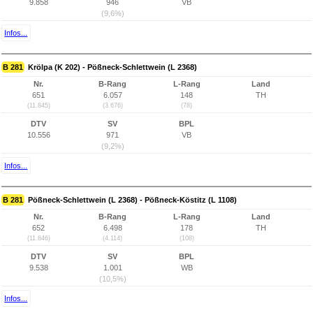
9.858
946
VB
(9,6%)
Infos...
B 281
Krölpa (K 202) - Pößneck-Schlettwein (L 2368)
Nr.
B-Rang
L-Rang
Land
651
6.057
148
TH
(11.845)
(3.676)
(78)
DTV
SV
BPL
10.556
971
VB
(9,2%)
Infos...
B 281
Pößneck-Schlettwein (L 2368) - Pößneck-Köstitz (L 1108)
Nr.
B-Rang
L-Rang
Land
652
6.498
178
TH
(11.846)
(4.114)
(108)
DTV
SV
BPL
9.538
1.001
WB
(10,5%)
Infos...