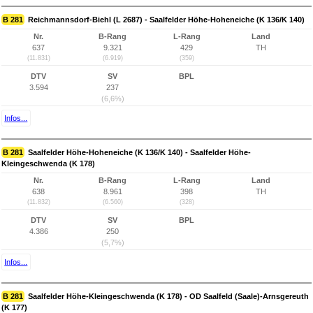
B 281
Reichmannsdorf-Biehl (L 2687) - Saalfelder Höhe-Hoheneiche (K 136/K 140)
Nr.
B-Rang
L-Rang
Land
637
9.321
429
TH
(11.831)
(6.919)
(359)
DTV
SV
BPL
3.594
237
(6,6%)
Infos...
B 281
Saalfelder Höhe-Hoheneiche (K 136/K 140) - Saalfelder Höhe-
Kleingeschwenda (K 178)
Nr.
B-Rang
L-Rang
Land
638
8.961
398
TH
(11.832)
(6.560)
(328)
DTV
SV
BPL
4.386
250
(5,7%)
Infos...
B 281
Saalfelder Höhe-Kleingeschwenda (K 178) - OD Saalfeld (Saale)-Arnsgereuth
(K 177)