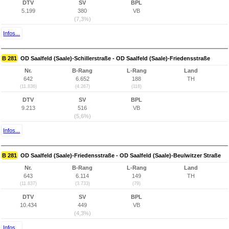
DTV
SV
BPL
5.199
380
VB
(7,3%)
Infos...
B 281
OD Saalfeld (Saale)-Schillerstraße - OD Saalfeld (Saale)-Friedensstraße
Nr.
B-Rang
L-Rang
Land
642
6.652
188
TH
(11.836)
(4.267)
(118)
DTV
SV
BPL
9.213
516
VB
(5,6%)
Infos...
B 281
OD Saalfeld (Saale)-Friedensstraße - OD Saalfeld (Saale)-Beulwitzer Straße
Nr.
B-Rang
L-Rang
Land
643
6.114
149
TH
(11.837)
(3.733)
(79)
DTV
SV
BPL
10.434
449
VB
(4,3%)
Infos...