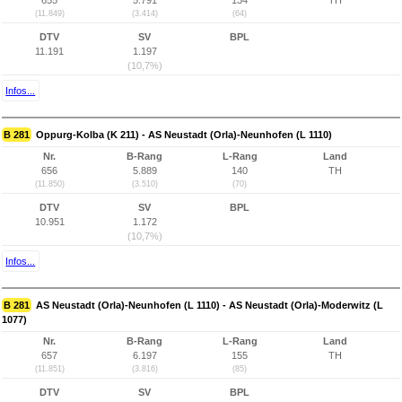
655
5.791
134
TH
(11.849)
(3.414)
(64)
DTV
SV
BPL
11.191
1.197
(10,7%)
Infos...
B 281
Oppurg-Kolba (K 211) - AS Neustadt (Orla)-Neunhofen (L 1110)
Nr.
B-Rang
L-Rang
Land
656
5.889
140
TH
(11.850)
(3.510)
(70)
DTV
SV
BPL
10.951
1.172
(10,7%)
Infos...
B 281
AS Neustadt (Orla)-Neunhofen (L 1110) - AS Neustadt (Orla)-Moderwitz (L
1077)
Nr.
B-Rang
L-Rang
Land
657
6.197
155
TH
(11.851)
(3.816)
(85)
DTV
SV
BPL