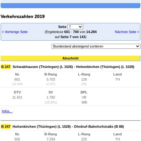
Verkehrszahlen 2019
Seite
< Vorherige Seite
(Ergebnisse
601
-
700
von
14.284
Nächste Seite >
auf
Seite 7 von 143
)
Abschnitt
B 247
Schwabhausen (Thüringen) (L 1026) - Hohenkirchen (Thüringen) (L 1028)
Nr.
B-Rang
L-Rang
Land
601
5.703
126
TH
(11.000)
(3.327)
(56)
DTV
SV
BPL
11.421
1.782
VB
(15,6%)
WB
Infos...
B 247
Hohenkirchen (Thüringen) (L 1028) - Ohrdruf-Bahnhofstraße (B 88)
Nr.
B-Rang
L-Rang
Land
602
7.294
225
TH