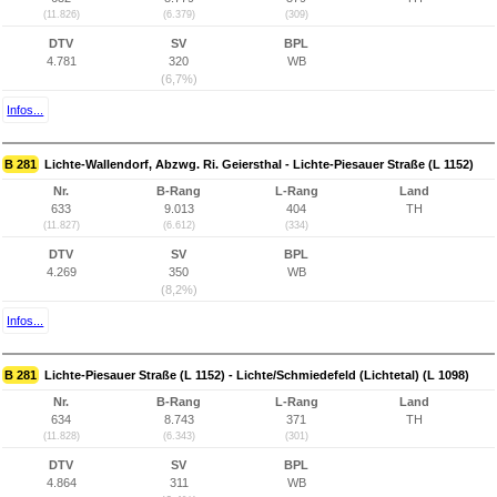
(11.826)
(6.379)
(309)
DTV
SV
BPL
4.781
320
WB
(6,7%)
Infos...
B 281
Lichte-Wallendorf, Abzwg. Ri. Geiersthal - Lichte-Piesauer Straße (L 1152)
Nr.
B-Rang
L-Rang
Land
633
9.013
404
TH
(11.827)
(6.612)
(334)
DTV
SV
BPL
4.269
350
WB
(8,2%)
Infos...
B 281
Lichte-Piesauer Straße (L 1152) - Lichte/Schmiedefeld (Lichtetal) (L 1098)
Nr.
B-Rang
L-Rang
Land
634
8.743
371
TH
(11.828)
(6.343)
(301)
DTV
SV
BPL
4.864
311
WB