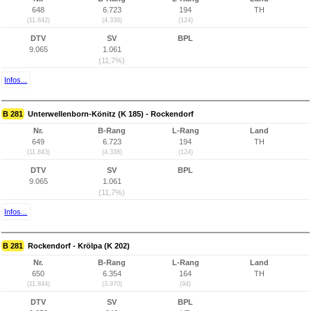
648
6.723
194
TH
(11.842)
(4.338)
(124)
DTV
SV
BPL
9.065
1.061
(11,7%)
Infos...
B 281
Unterwellenborn-Könitz (K 185) - Rockendorf
Nr.
B-Rang
L-Rang
Land
649
6.723
194
TH
(11.843)
(4.338)
(124)
DTV
SV
BPL
9.065
1.061
(11,7%)
Infos...
B 281
Rockendorf - Krölpa (K 202)
Nr.
B-Rang
L-Rang
Land
650
6.354
164
TH
(11.844)
(3.970)
(94)
DTV
SV
BPL