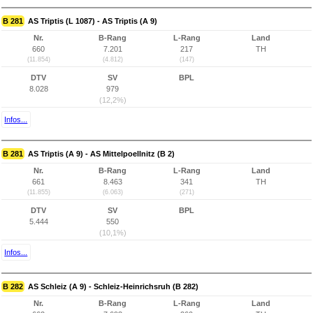
B 281
AS Triptis (L 1087) - AS Triptis (A 9)
Nr.
B-Rang
L-Rang
Land
660
7.201
217
TH
(11.854)
(4.812)
(147)
DTV
SV
BPL
8.028
979
(12,2%)
Infos...
B 281
AS Triptis (A 9) - AS Mittelpoellnitz (B 2)
Nr.
B-Rang
L-Rang
Land
661
8.463
341
TH
(11.855)
(6.063)
(271)
DTV
SV
BPL
5.444
550
(10,1%)
Infos...
B 282
AS Schleiz (A 9) - Schleiz-Heinrichsruh (B 282)
Nr.
B-Rang
L-Rang
Land