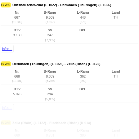
B 285
Urnshausen/Weilar (L 1022) - Dermbach (Thüringen) (L 1026)
Nr.
B-Rang
L-Rang
Land
667
9.509
448
TH
(11.883)
(7.107)
(378)
DTV
SV
BPL
3.130
247
(7,9%)
Infos...
B 285
Dermbach (Thüringen) (L 1026) - Zella (Rhön) (L 1122)
Nr.
B-Rang
L-Rang
Land
668
8.639
362
TH
(11.884)
(6.239)
(292)
DTV
SV
BPL
5.076
294
(5,8%)
Infos...
B 285
Zella (Rhön) (L 1122) - Fischbach (Rhön) (K 91a)
Nr.
B-Rang
L-Rang
Land
669
8.781
380
TH