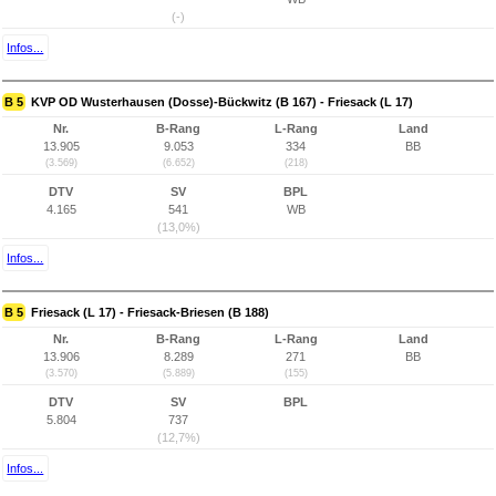
(-)
Infos...
B 5
KVP OD Wusterhausen (Dosse)-Bückwitz (B 167) - Friesack (L 17)
Nr.
B-Rang
L-Rang
Land
13.905
9.053
334
BB
(3.569)
(6.652)
(218)
DTV
SV
BPL
4.165
541
WB
(13,0%)
Infos...
B 5
Friesack (L 17) - Friesack-Briesen (B 188)
Nr.
B-Rang
L-Rang
Land
13.906
8.289
271
BB
(3.570)
(5.889)
(155)
DTV
SV
BPL
5.804
737
(12,7%)
Infos...