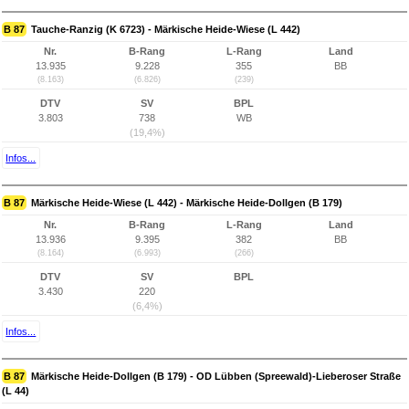
B 87
Tauche-Ranzig (K 6723) - Märkische Heide-Wiese (L 442)
Nr.
B-Rang
L-Rang
Land
13.935
9.228
355
BB
(8.163)
(6.826)
(239)
DTV
SV
BPL
3.803
738
WB
(19,4%)
Infos...
B 87
Märkische Heide-Wiese (L 442) - Märkische Heide-Dollgen (B 179)
Nr.
B-Rang
L-Rang
Land
13.936
9.395
382
BB
(8.164)
(6.993)
(266)
DTV
SV
BPL
3.430
220
(6,4%)
Infos...
B 87
Märkische Heide-Dollgen (B 179) - OD Lübben (Spreewald)-Lieberoser Straße
(L 44)