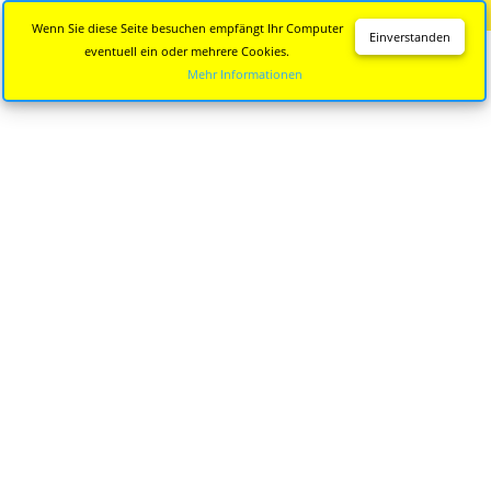
Diese Seite wird nicht mehr aktualisiert.
Zur neuen Seite
Wenn Sie diese Seite besuchen empfängt Ihr Computer
Einverstanden
eventuell ein oder mehrere Cookies.
Mehr Informationen