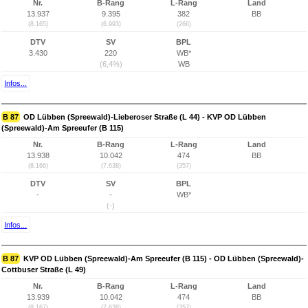
Nr.
B-Rang
L-Rang
Land
13.937
9.395
382
BB
(8.165)
(6.993)
(266)
DTV
SV
BPL
3.430
220
WB*
(6,4%)
WB
Infos...
B 87
OD Lübben (Spreewald)-Lieberoser Straße (L 44) - KVP OD Lübben
(Spreewald)-Am Spreeufer (B 115)
Nr.
B-Rang
L-Rang
Land
13.938
10.042
474
BB
(8.166)
(7.638)
(357)
DTV
SV
BPL
-
-
WB*
(-)
Infos...
B 87
KVP OD Lübben (Spreewald)-Am Spreeufer (B 115) - OD Lübben (Spreewald)-
Cottbuser Straße (L 49)
Nr.
B-Rang
L-Rang
Land
13.939
10.042
474
BB
(8.167)
(7.638)
(357)