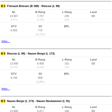
B 5
Friesack-Briesen (B 188) - Retzow (L 99)
Nr.
B-Rang
L-Rang
Land
13.907
7.727
235
BB
(3.571)
(5.332)
(119)
DTV
SV
BPL
6.953
772
(11,1%)
Infos...
B 5
Retzow (L 99) - Nauen-Berge (L 173)
Nr.
B-Rang
L-Rang
Land
13.908
6.408
191
BB
(3.572)
(4.024)
(79)
DTV
SV
BPL
9.746
858
(8,8%)
Infos...
B 5
Nauen-Berge (L 173) - Nauen-Neukammer (L 91)
Nr.
B-Rang
L-Rang
Land
13.909
5.477
166
BB