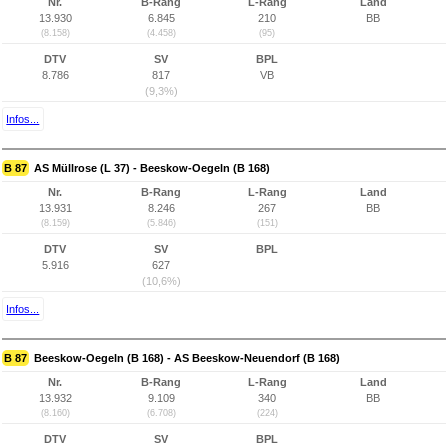
Nr.
B-Rang
L-Rang
Land
13.930
6.845
210
BB
(8.158)
(4.458)
(95)
DTV
SV
BPL
8.786
817
VB
(9,3%)
Infos...
B 87
AS Müllrose (L 37) - Beeskow-Oegeln (B 168)
Nr.
B-Rang
L-Rang
Land
13.931
8.246
267
BB
(8.159)
(5.846)
(151)
DTV
SV
BPL
5.916
627
(10,6%)
Infos...
B 87
Beeskow-Oegeln (B 168) - AS Beeskow-Neuendorf (B 168)
Nr.
B-Rang
L-Rang
Land
13.932
9.109
340
BB
(8.160)
(6.708)
(224)
DTV
SV
BPL