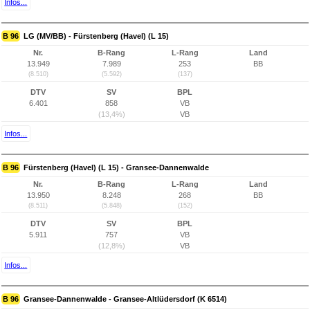
Infos...
B 96
LG (MV/BB) - Fürstenberg (Havel) (L 15)
Nr.
B-Rang
L-Rang
Land
13.949
7.989
253
BB
(8.510)
(5.592)
(137)
DTV
SV
BPL
6.401
858
VB
(13,4%)
VB
Infos...
B 96
Fürstenberg (Havel) (L 15) - Gransee-Dannenwalde
Nr.
B-Rang
L-Rang
Land
13.950
8.248
268
BB
(8.511)
(5.848)
(152)
DTV
SV
BPL
5.911
757
VB
(12,8%)
VB
Infos...
B 96
Gransee-Dannenwalde - Gransee-Altlüdersdorf (K 6514)