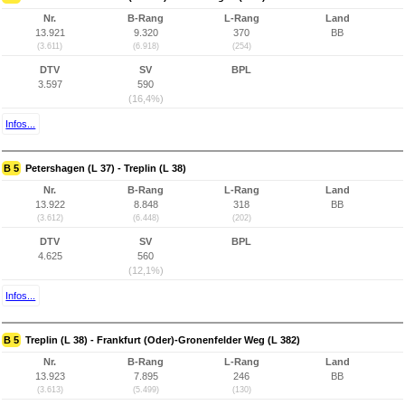
Nr.
B-Rang
L-Rang
Land
13.921
9.320
370
BB
(3.611)
(6.918)
(254)
DTV
SV
BPL
3.597
590
(16,4%)
Infos...
B 5
Petershagen (L 37) - Treplin (L 38)
Nr.
B-Rang
L-Rang
Land
13.922
8.848
318
BB
(3.612)
(6.448)
(202)
DTV
SV
BPL
4.625
560
(12,1%)
Infos...
B 5
Treplin (L 38) - Frankfurt (Oder)-Gronenfelder Weg (L 382)
Nr.
B-Rang
L-Rang
Land
13.923
7.895
246
BB
(3.613)
(5.499)
(130)