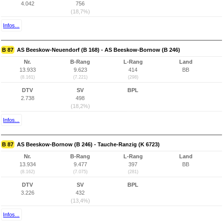
4.042
756
(18,7%)
Infos...
B 87
AS Beeskow-Neuendorf (B 168) - AS Beeskow-Bornow (B 246)
Nr.
B-Rang
L-Rang
Land
13.933
9.623
414
BB
(8.161)
(7.221)
(298)
DTV
SV
BPL
2.738
498
(18,2%)
Infos...
B 87
AS Beeskow-Bornow (B 246) - Tauche-Ranzig (K 6723)
Nr.
B-Rang
L-Rang
Land
13.934
9.477
397
BB
(8.162)
(7.075)
(281)
DTV
SV
BPL
3.226
432
(13,4%)
Infos...