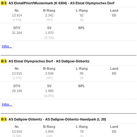
B 5
AS Elstal/Priort/Wustermark (K 6304) - AS Elstal Olympisches Dorf
Nr.
B-Rang
L-Rang
Land
13.914
2.342
92
BB
(3.578)
(397)
(6)
DTV
SV
BPL
31.264
1.970
(6,3%)
Infos...
B 5
AS Elstal Olympisches Dorf - AS Dallgow-Döberitz
Nr.
B-Rang
L-Rang
Land
13.915
2.506
95
BB
(3.579)
(487)
(8)
DTV
SV
BPL
29.186
1.985
(6,8%)
Infos...
B 5
AS Dallgow-Döberitz - AS Dallgow-Döberitz-Havelpark (L 20)
Nr.
B-Rang
L-Rang
Land
13.916
1.994
78
BB
(3.580)
(246)
(1)