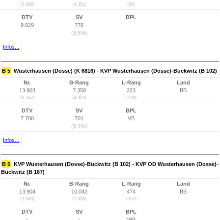
(3.566)
(4.351)
(86)
DTV
SV
BPL
9.029
776
(8,6%)
Infos...
B 5
Wusterhausen (Dosse) (K 6816) - KVP Wusterhausen (Dosse)-Bückwitz (B 102)
Nr.
B-Rang
L-Rang
Land
13.903
7.358
223
BB
(3.567)
(4.969)
(108)
DTV
SV
BPL
7.708
701
VB
(9,1%)
Infos...
B 5
KVP Wusterhausen (Dosse)-Bückwitz (B 102) - KVP OD Wusterhausen (Dosse)-
Bückwitz (B 167)
Nr.
B-Rang
L-Rang
Land
13.904
10.042
474
BB
(3.568)
(7.638)
(357)
DTV
SV
BPL
-
-
WB