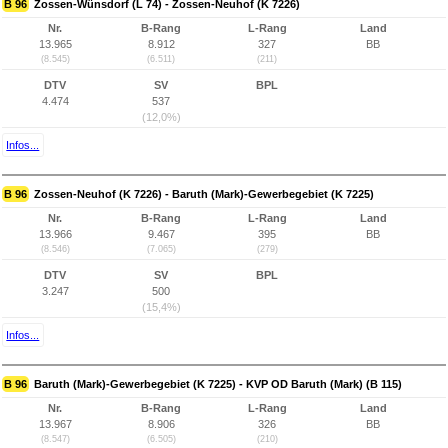
B 96
Zossen-Wünsdorf (L 74) - Zossen-Neuhof (K 7226)
Nr.
B-Rang
L-Rang
Land
13.965
8.912
327
BB
(8.545)
(6.511)
(211)
DTV
SV
BPL
4.474
537
(12,0%)
Infos...
B 96
Zossen-Neuhof (K 7226) - Baruth (Mark)-Gewerbegebiet (K 7225)
Nr.
B-Rang
L-Rang
Land
13.966
9.467
395
BB
(8.546)
(7.065)
(279)
DTV
SV
BPL
3.247
500
(15,4%)
Infos...
B 96
Baruth (Mark)-Gewerbegebiet (K 7225) - KVP OD Baruth (Mark) (B 115)
Nr.
B-Rang
L-Rang
Land
13.967
8.906
326
BB
(8.547)
(6.505)
(210)