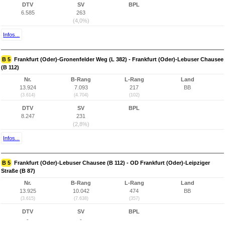
DTV
SV
BPL
6.585
263
(4,0%)
Infos...
B 5
Frankfurt (Oder)-Gronenfelder Weg (L 382) - Frankfurt (Oder)-Lebuser Chausee
(B 112)
Nr.
B-Rang
L-Rang
Land
13.924
7.093
217
BB
(3.614)
(4.704)
(102)
DTV
SV
BPL
8.247
231
(2,8%)
Infos...
B 5
Frankfurt (Oder)-Lebuser Chausee (B 112) - OD Frankfurt (Oder)-Leipziger
Straße (B 87)
Nr.
B-Rang
L-Rang
Land
13.925
10.042
474
BB
(3.615)
(7.638)
(357)
DTV
SV
BPL
-
-