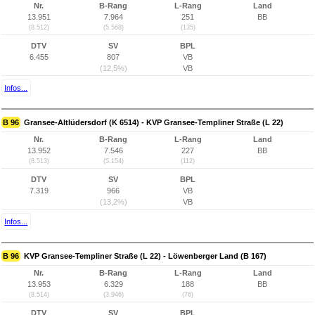
Nr.
B-Rang
L-Rang
Land
13.951
7.964
251
BB
(8.512)
(5.568)
(135)
DTV
SV
BPL
6.455
807
VB
(12,5%)
VB
Infos...
B 96
Gransee-Altlüdersdorf (K 6514) - KVP Gransee-Templiner Straße (L 22)
Nr.
B-Rang
L-Rang
Land
13.952
7.546
227
BB
(8.513)
(5.154)
(112)
DTV
SV
BPL
7.319
966
VB
(13,2%)
VB
Infos...
B 96
KVP Gransee-Templiner Straße (L 22) - Löwenberger Land (B 167)
Nr.
B-Rang
L-Rang
Land
13.953
6.329
188
BB
(8.514)
(3.946)
(76)
DTV
SV
BPL