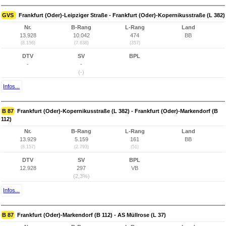
GVS
Frankfurt (Oder)-Leipziger Straße - Frankfurt (Oder)-Kopernikusstraße (L 382)
Nr.
B-Rang
L-Rang
Land
13.928
10.042
474
BB
(8.156)
(7.638)
(357)
DTV
SV
BPL
-
-
(-)
Infos...
B 87
Frankfurt (Oder)-Kopernikusstraße (L 382) - Frankfurt (Oder)-Markendorf (B
112)
Nr.
B-Rang
L-Rang
Land
13.929
5.159
161
BB
(8.157)
(2.793)
(51)
DTV
SV
BPL
12.928
297
VB
(2,3%)
Infos...
B 87
Frankfurt (Oder)-Markendorf (B 112) - AS Müllrose (L 37)