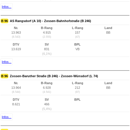
Infos...
B 96
AS Rangsdorf (A 10) - Zossen-Bahnhofstraße (B 246)
Nr.
B-Rang
L-Rang
Land
13.963
4.915
157
BB
(8.543)
(2.555)
(47)
DTV
SV
BPL
13.619
831
VB
(6,1%)
Infos...
B 96
Zossen-Baruther Straße (B 246) - Zossen-Wünsdorf (L 74)
Nr.
B-Rang
L-Rang
Land
13.964
6.928
212
BB
(8.544)
(4.541)
(97)
DTV
SV
BPL
8.621
466
(5,4%)
Infos...