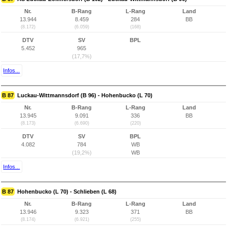
Nr.
B-Rang
L-Rang
Land
13.944
8.459
284
BB
(8.172)
(6.059)
(168)
DTV
SV
BPL
5.452
965
(17,7%)
Infos...
B 87
Luckau-Wittmannsdorf (B 96) - Hohenbucko (L 70)
Nr.
B-Rang
L-Rang
Land
13.945
9.091
336
BB
(8.173)
(6.690)
(220)
DTV
SV
BPL
4.082
784
WB
(19,2%)
WB
Infos...
B 87
Hohenbucko (L 70) - Schlieben (L 68)
Nr.
B-Rang
L-Rang
Land
13.946
9.323
371
BB
(8.174)
(6.921)
(255)