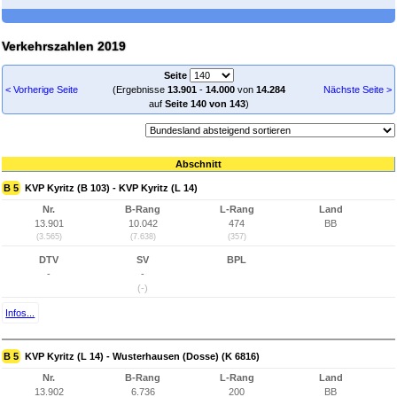
Verkehrszahlen 2019
Seite
< Vorherige Seite
(Ergebnisse
13.901
-
14.000
von
14.284
Nächste Seite >
auf
Seite 140 von 143
)
Abschnitt
B 5
KVP Kyritz (B 103) - KVP Kyritz (L 14)
Nr.
B-Rang
L-Rang
Land
13.901
10.042
474
BB
(3.565)
(7.638)
(357)
DTV
SV
BPL
-
-
(-)
Infos...
B 5
KVP Kyritz (L 14) - Wusterhausen (Dosse) (K 6816)
Nr.
B-Rang
L-Rang
Land
13.902
6.736
200
BB