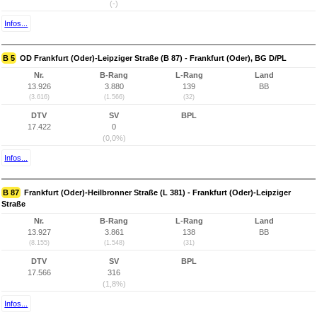
(-)
Infos...
B 5
OD Frankfurt (Oder)-Leipziger Straße (B 87) - Frankfurt (Oder), BG D/PL
Nr.
B-Rang
L-Rang
Land
13.926
3.880
139
BB
(3.616)
(1.566)
(32)
DTV
SV
BPL
17.422
0
(0,0%)
Infos...
B 87
Frankfurt (Oder)-Heilbronner Straße (L 381) - Frankfurt (Oder)-Leipziger
Straße
Nr.
B-Rang
L-Rang
Land
13.927
3.861
138
BB
(8.155)
(1.548)
(31)
DTV
SV
BPL
17.566
316
(1,8%)
Infos...