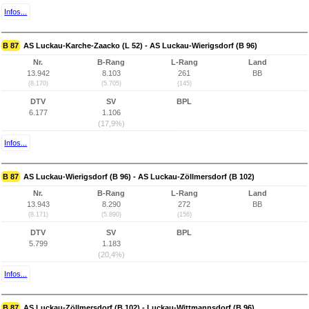
Infos...
B 87
AS Luckau-Karche-Zaacko (L 52) - AS Luckau-Wierigsdorf (B 96)
Nr.
B-Rang
L-Rang
Land
13.942
8.103
261
BB
(8.170)
(5.705)
(145)
DTV
SV
BPL
6.177
1.106
(17,9%)
Infos...
B 87
AS Luckau-Wierigsdorf (B 96) - AS Luckau-Zöllmersdorf (B 102)
Nr.
B-Rang
L-Rang
Land
13.943
8.290
272
BB
(8.171)
(5.890)
(156)
DTV
SV
BPL
5.799
1.183
(20,4%)
Infos...
B 87
AS Luckau-Zöllmersdorf (B 102) - Luckau-Wittmannsdorf (B 96)