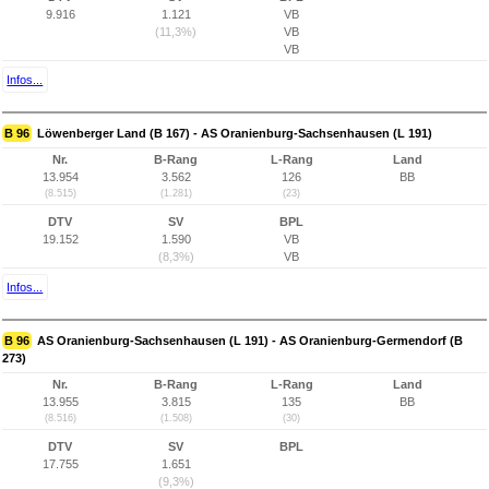
9.916
1.121
VB
(11,3%)
VB
VB
Infos...
B 96
Löwenberger Land (B 167) - AS Oranienburg-Sachsenhausen (L 191)
Nr.
B-Rang
L-Rang
Land
13.954
3.562
126
BB
(8.515)
(1.281)
(23)
DTV
SV
BPL
19.152
1.590
VB
(8,3%)
VB
Infos...
B 96
AS Oranienburg-Sachsenhausen (L 191) - AS Oranienburg-Germendorf (B
273)
Nr.
B-Rang
L-Rang
Land
13.955
3.815
135
BB
(8.516)
(1.508)
(30)
DTV
SV
BPL
17.755
1.651
(9,3%)