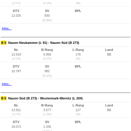
(3.573)
(3.105)
(56)
DTV
SV
BPL
12.025
830
(6,9%)
Infos...
B 5
Nauen-Neukammer (L 91) - Nauen-Süd (B 273)
Nr.
B-Rang
L-Rang
Land
13.910
5.956
176
BB
(3.574)
(3.575)
(65)
DTV
SV
BPL
10.787
982
(9,1%)
Infos...
B 5
Nauen-Süd (B 273) - Wustermark-Wernitz (L 204)
Nr.
B-Rang
L-Rang
Land
13.911
3.577
127
BB
(3.575)
(1.295)
(24)
DTV
SV
BPL
19.072
1.335