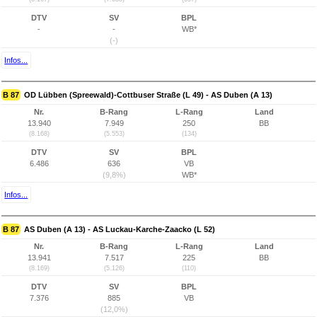
DTV
SV
BPL
-
-
WB*
(-)
Infos...
B 87
OD Lübben (Spreewald)-Cottbuser Straße (L 49) - AS Duben (A 13)
Nr.
B-Rang
L-Rang
Land
13.940
7.949
250
BB
(8.168)
(5.553)
(134)
DTV
SV
BPL
6.486
636
VB
(9,8%)
WB*
Infos...
B 87
AS Duben (A 13) - AS Luckau-Karche-Zaacko (L 52)
Nr.
B-Rang
L-Rang
Land
13.941
7.517
225
BB
(8.169)
(5.126)
(110)
DTV
SV
BPL
7.376
885
VB
(12,0%)