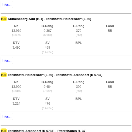
Infos...
B 5
Müncheberg-Süd (B 1) - Steinhöfel-Heinersdorf (L 36)
Nr.
B-Rang
L-Rang
Land
13.919
9.367
379
BB
(3.609)
(6.965)
(263)
DTV
SV
BPL
3.490
489
(14,0%)
Infos...
B 5
Steinhöfel-Heinersdorf (L 36) - Steinhöfel-Arensdorf (K 6737)
Nr.
B-Rang
L-Rang
Land
13.920
9.484
399
BB
(3.610)
(7.082)
(283)
DTV
SV
BPL
3.214
476
(14,8%)
Infos...
B 5
Steinhöfel-Arensdorf (K 6737) - Petershagen (L 37)