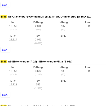
Infos...
B 96
AS Oranienburg-Germendorf (B 273) - AK Oranienburg (A 10/A 111)
Nr.
B-Rang
L-Rang
Land
13.956
2.811
107
BB
(8.517)
(684)
(13)
DTV
SV
BPL
25.514
2.041
(8,0%)
Infos...
B 96
AS Birkenwerder (A 10) - Birkenwerder-Mitte (B 96a)
Nr.
B-Rang
L-Rang
Land
13.957
3.632
130
BB
(8.518)
(1.346)
(27)
DTV
SV
BPL
18.721
356
(1,9%)
Infos...