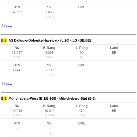
DTV
SV
BPL
37.697
2.036
(5,4%)
Infos...
B 5
AS Dallgow-Döberitz-Havelpark (L 20) - LG (BB/BE)
Nr.
B-Rang
L-Rang
Land
13.917
2.205
90
BB
(3.581)
(330)
(5)
DTV
SV
BPL
33.441
1.739
(5,2%)
Infos...
B 5
Müncheberg-West (B 1/B 168) - Müncheberg-Süd (B 1)
Nr.
B-Rang
L-Rang
Land
13.918
10.042
474
BB
(3.608)
(7.638)
(357)
DTV
SV
BPL
-
-
(-)