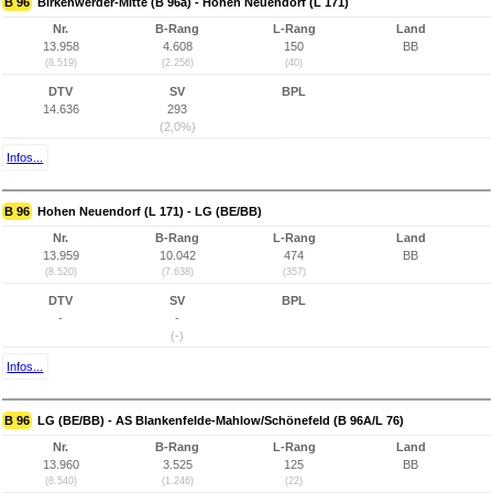
B 96
Birkenwerder-Mitte (B 96a) - Hohen Neuendorf (L 171)
Nr.
B-Rang
L-Rang
Land
13.958
4.608
150
BB
(8.519)
(2.256)
(40)
DTV
SV
BPL
14.636
293
(2,0%)
Infos...
B 96
Hohen Neuendorf (L 171) - LG (BE/BB)
Nr.
B-Rang
L-Rang
Land
13.959
10.042
474
BB
(8.520)
(7.638)
(357)
DTV
SV
BPL
-
-
(-)
Infos...
B 96
LG (BE/BB) - AS Blankenfelde-Mahlow/Schönefeld (B 96A/L 76)
Nr.
B-Rang
L-Rang
Land
13.960
3.525
125
BB
(8.540)
(1.246)
(22)