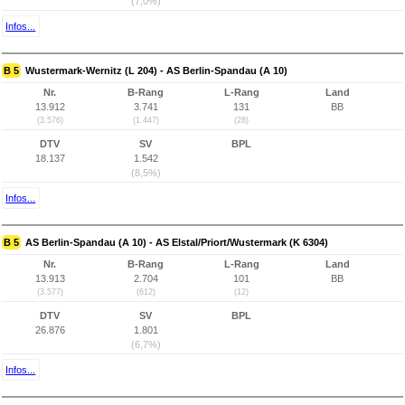
(7,0%)
Infos...
B 5
Wustermark-Wernitz (L 204) - AS Berlin-Spandau (A 10)
Nr.
B-Rang
L-Rang
Land
13.912
3.741
131
BB
(3.576)
(1.447)
(28)
DTV
SV
BPL
18.137
1.542
(8,5%)
Infos...
B 5
AS Berlin-Spandau (A 10) - AS Elstal/Priort/Wustermark (K 6304)
Nr.
B-Rang
L-Rang
Land
13.913
2.704
101
BB
(3.577)
(612)
(12)
DTV
SV
BPL
26.876
1.801
(6,7%)
Infos...