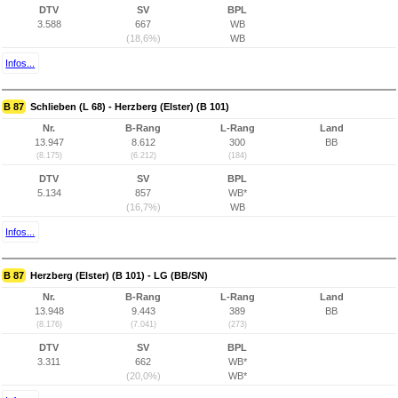
DTV
SV
BPL
3.588
667
WB
(18,6%)
WB
Infos...
B 87
Schlieben (L 68) - Herzberg (Elster) (B 101)
Nr.
B-Rang
L-Rang
Land
13.947
8.612
300
BB
(8.175)
(6.212)
(184)
DTV
SV
BPL
5.134
857
WB*
(16,7%)
WB
Infos...
B 87
Herzberg (Elster) (B 101) - LG (BB/SN)
Nr.
B-Rang
L-Rang
Land
13.948
9.443
389
BB
(8.176)
(7.041)
(273)
DTV
SV
BPL
3.311
662
WB*
(20,0%)
WB*