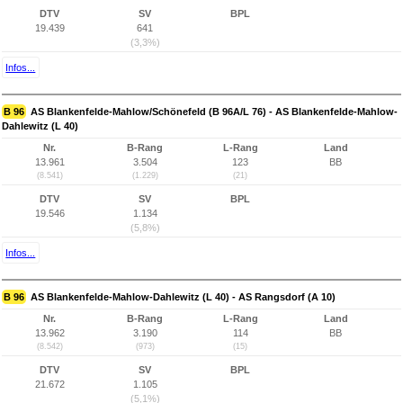
DTV
SV
BPL
19.439
641
(3,3%)
Infos...
B 96
AS Blankenfelde-Mahlow/Schönefeld (B 96A/L 76) - AS Blankenfelde-Mahlow-
Dahlewitz (L 40)
Nr.
B-Rang
L-Rang
Land
13.961
3.504
123
BB
(8.541)
(1.229)
(21)
DTV
SV
BPL
19.546
1.134
(5,8%)
Infos...
B 96
AS Blankenfelde-Mahlow-Dahlewitz (L 40) - AS Rangsdorf (A 10)
Nr.
B-Rang
L-Rang
Land
13.962
3.190
114
BB
(8.542)
(973)
(15)
DTV
SV
BPL
21.672
1.105
(5,1%)