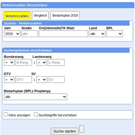
Verkehrszahlen Deutschland
Vergleich
Bedarfsplan 2016
Verkehrszahlen
Suchen - Verkehszahlen
Jahr
Straße
Ort|Zählstelle|TK-Blatt
Land
BPL
Suchergebnisse einschränken
Bundesrang Landesrang
|
DTV SV
|
Bedarfsplan (BPL)-Projekttyp
Infos anzeigen
Suchbegriffe hervorheben