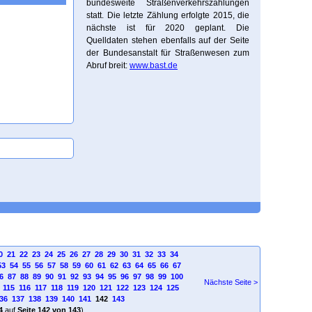
bundesweite Straßenverkehrszählungen
statt. Die letzte Zählung erfolgte 2015, die
nächste ist für 2020 geplant. Die
Quelldaten stehen ebenfalls auf der Seite
der Bundesanstalt für Straßenwesen zum
Abruf breit:
www.bast.de
0
21
22
23
24
25
26
27
28
29
30
31
32
33
34
53
54
55
56
57
58
59
60
61
62
63
64
65
66
67
6
87
88
89
90
91
92
93
94
95
96
97
98
99
100
Nächste Seite >
115
116
117
118
119
120
121
122
123
124
125
36
137
138
139
140
141
142
143
4
auf
Seite 142 von 143
)