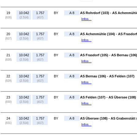
19
10.042
1.757
BY
A 8
AS Rohrdorf (103) - AS Achenmühle
(826)
(2.514)
(417)
Infos...
20
10.042
1.757
BY
A 8
AS Achenmühle (104) - AS Frasdorf
(827)
(2.514)
(417)
Infos...
21
10.042
1.757
BY
A 8
AS Frasdorf (105) - AS Bernau (106
(828)
(2.514)
(417)
Infos...
22
10.042
1.757
BY
A 8
AS Bernau (106) - AS Felden (107)
(829)
(2.514)
(417)
Infos...
23
10.042
1.757
BY
A 8
AS Felden (107) - AS Übersee (108)
(830)
(2.514)
(417)
Infos...
24
10.042
1.757
BY
A 8
AS Übersee (108) - AS Grabenstätt 
(831)
(2.514)
(417)
Infos...