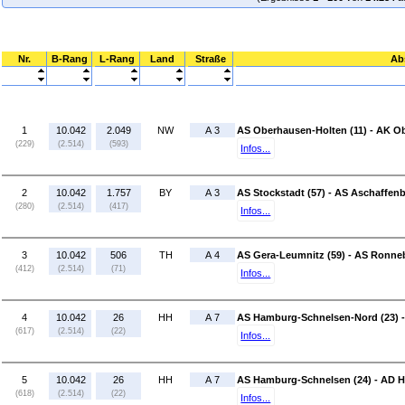
Nr.
B-Rang
L-Rang
Land
Straße
Ab
1
10.042
2.049
NW
A 3
AS Oberhausen-Holten (11) - AK O
(229)
(2.514)
(593)
Infos...
2
10.042
1.757
BY
A 3
AS Stockstadt (57) - AS Aschaffenb
(280)
(2.514)
(417)
Infos...
3
10.042
506
TH
A 4
AS Gera-Leumnitz (59) - AS Ronneb
(412)
(2.514)
(71)
Infos...
4
10.042
26
HH
A 7
AS Hamburg-Schnelsen-Nord (23) 
(617)
(2.514)
(22)
Infos...
5
10.042
26
HH
A 7
AS Hamburg-Schnelsen (24) - AD 
(618)
(2.514)
(22)
Infos...