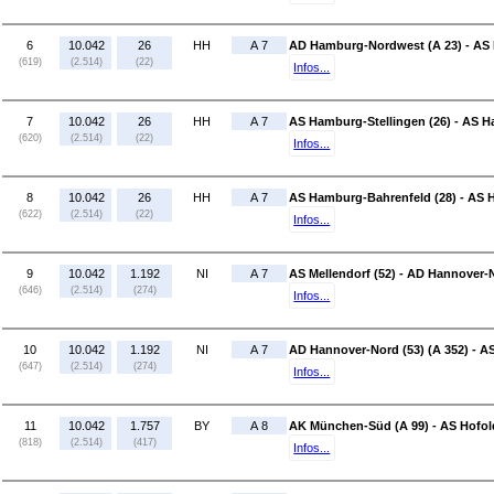
6
10.042
26
HH
A 7
AD Hamburg-Nordwest (A 23) - AS 
(619)
(2.514)
(22)
Infos...
7
10.042
26
HH
A 7
AS Hamburg-Stellingen (26) - AS H
(620)
(2.514)
(22)
Infos...
8
10.042
26
HH
A 7
AS Hamburg-Bahrenfeld (28) - AS
(622)
(2.514)
(22)
Infos...
9
10.042
1.192
NI
A 7
AS Mellendorf (52) - AD Hannover-N
(646)
(2.514)
(274)
Infos...
10
10.042
1.192
NI
A 7
AD Hannover-Nord (53) (A 352) - A
(647)
(2.514)
(274)
Infos...
11
10.042
1.757
BY
A 8
AK München-Süd (A 99) - AS Hofold
(818)
(2.514)
(417)
Infos...