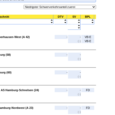
schnitt
DTV
SV
BPL
berhausen-West (A 42)
-
-
VB-E
(-)
VB-E
urg (58)
-
-
(-)
urg (60)
-
-
(-)
- AS Hamburg-Schnelsen (24)
-
-
FD
(-)
Hamburg-Nordwest (A 23)
-
-
FD
(-)