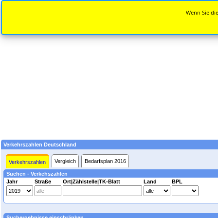
Wenn Sie die
Verkehrszahlen Deutschland
Vergleich
Bedarfsplan 2016
Verkehrszahlen
Suchen - Verkehszahlen
Jahr
Straße
Ort|Zählstelle|TK-Blatt
Land
BPL
Suchergebnisse einschränken