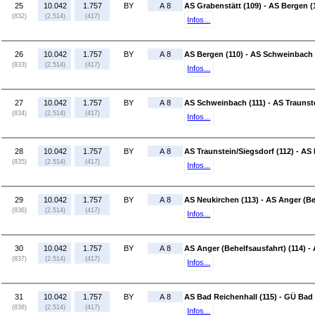
25
10.042
1.757
BY
A 8
AS Grabenstätt (109) - AS Bergen (
(832)
(2.514)
(417)
Infos...
26
10.042
1.757
BY
A 8
AS Bergen (110) - AS Schweinbach 
(833)
(2.514)
(417)
Infos...
27
10.042
1.757
BY
A 8
AS Schweinbach (111) - AS Traunste
(834)
(2.514)
(417)
Infos...
28
10.042
1.757
BY
A 8
AS Traunstein/Siegsdorf (112) - AS
(835)
(2.514)
(417)
Infos...
29
10.042
1.757
BY
A 8
AS Neukirchen (113) - AS Anger (Be
(836)
(2.514)
(417)
Infos...
30
10.042
1.757
BY
A 8
AS Anger (Behelfsausfahrt) (114) -
(837)
(2.514)
(417)
Infos...
31
10.042
1.757
BY
A 8
AS Bad Reichenhall (115) - GÜ Bad
(838)
(2.514)
(417)
Infos...