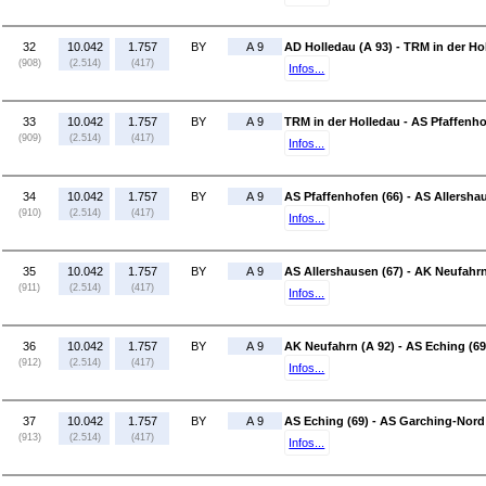
32
10.042
1.757
BY
A 9
AD Holledau (A 93) - TRM in der Ho
(908)
(2.514)
(417)
Infos...
33
10.042
1.757
BY
A 9
TRM in der Holledau - AS Pfaffenho
(909)
(2.514)
(417)
Infos...
34
10.042
1.757
BY
A 9
AS Pfaffenhofen (66) - AS Allersha
(910)
(2.514)
(417)
Infos...
35
10.042
1.757
BY
A 9
AS Allershausen (67) - AK Neufahrn
(911)
(2.514)
(417)
Infos...
36
10.042
1.757
BY
A 9
AK Neufahrn (A 92) - AS Eching (69
(912)
(2.514)
(417)
Infos...
37
10.042
1.757
BY
A 9
AS Eching (69) - AS Garching-Nord
(913)
(2.514)
(417)
Infos...