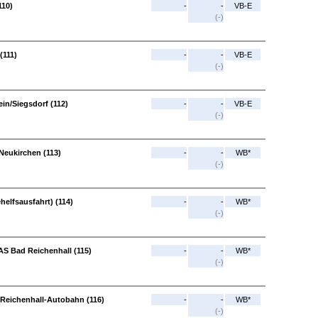
110)
-
-
VB-E
(-)
(111)
-
-
VB-E
(-)
in/Siegsdorf (112)
-
-
VB-E
(-)
 Neukirchen (113)
-
-
WB*
(-)
helfsausfahrt) (114)
-
-
WB*
(-)
 AS Bad Reichenhall (115)
-
-
WB*
(-)
 Reichenhall-Autobahn (116)
-
-
WB*
(-)