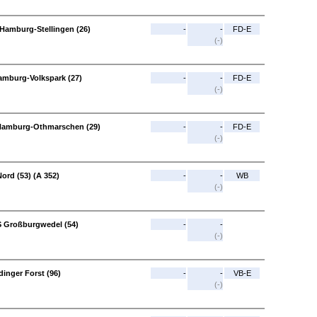
Hamburg-Stellingen (26)
-
-
FD-E
(-)
amburg-Volkspark (27)
-
-
FD-E
(-)
 Hamburg-Othmarschen (29)
-
-
FD-E
(-)
ord (53) (A 352)
-
-
WB
(-)
S Großburgwedel (54)
-
-
(-)
inger Forst (96)
-
-
VB-E
(-)