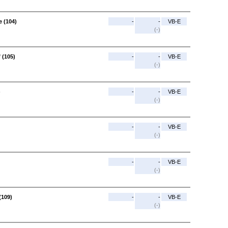
 (104)
-
-
VB-E
(-)
 (105)
-
-
VB-E
(-)
)
-
-
VB-E
(-)
-
-
VB-E
(-)
-
-
VB-E
(-)
(109)
-
-
VB-E
(-)