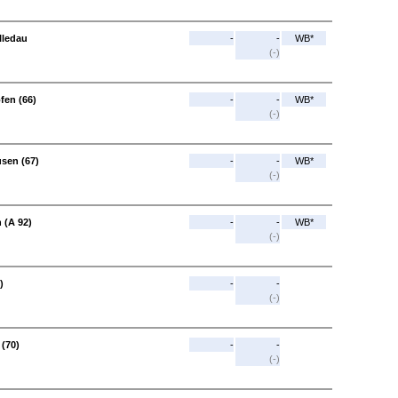
lledau
-
-
WB*
(-)
fen (66)
-
-
WB*
(-)
usen (67)
-
-
WB*
(-)
 (A 92)
-
-
WB*
(-)
)
-
-
(-)
 (70)
-
-
(-)