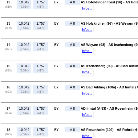
12
10.042
1.757
BY
A 8
AS Hofoldinger Forst (96) - AS Holz
(819)
(2.514)
(417)
Infos...
13
10.042
1.757
BY
A 8
AS Holzkirchen (97) - AS Weyarn (9
(820)
(2.514)
(417)
Infos...
14
10.042
1.757
BY
A 8
AS Weyarn (98) - AS Irschenberg (9
(821)
(2.514)
(417)
Infos...
15
10.042
1.757
BY
A 8
AS Irschenberg (99) - AS Bad Aibli
(822)
(2.514)
(417)
Infos...
16
10.042
1.757
BY
A 8
AS Bad Aibling (100a) - AD Inntal (
(823)
(2.514)
(417)
Infos...
17
10.042
1.757
BY
A 8
AD Inntal (A 93) - AS Rosenheim (1
(824)
(2.514)
(417)
Infos...
18
10.042
1.757
BY
A 8
AS Rosenheim (102) - AS Rohrdorf 
(825)
(2.514)
(417)
Infos...