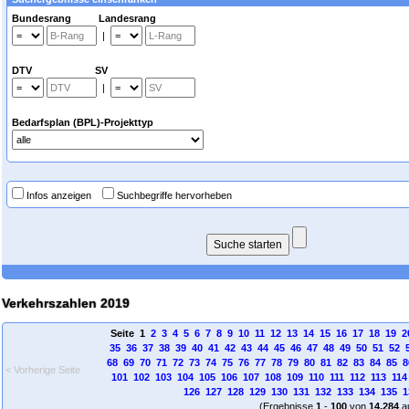
Bundesrang Landesrang
|
DTV SV
|
Bedarfsplan (BPL)-Projekttyp
Infos anzeigen
Suchbegriffe hervorheben
Verkehrszahlen 2019
Seite 1
2
3
4
5
6
7
8
9
10
11
12
13
14
15
16
17
18
19
2
35
36
37
38
39
40
41
42
43
44
45
46
47
48
49
50
51
52
68
69
70
71
72
73
74
75
76
77
78
79
80
81
82
83
84
85
8
< Vorherige Seite
101
102
103
104
105
106
107
108
109
110
111
112
113
114
126
127
128
129
130
131
132
133
134
135
1
(Ergebnisse
1
-
100
von
14.284
a