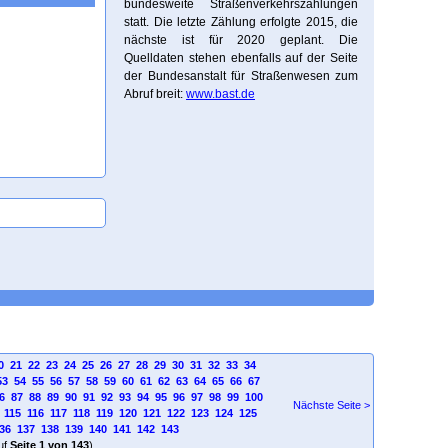
bundesweite Straßenverkehrszählungen
statt. Die letzte Zählung erfolgte 2015, die
nächste ist für 2020 geplant. Die
Quelldaten stehen ebenfalls auf der Seite
der Bundesanstalt für Straßenwesen zum
Abruf breit:
www.bast.de
0
21
22
23
24
25
26
27
28
29
30
31
32
33
34
53
54
55
56
57
58
59
60
61
62
63
64
65
66
67
6
87
88
89
90
91
92
93
94
95
96
97
98
99
100
Nächste Seite >
115
116
117
118
119
120
121
122
123
124
125
36
137
138
139
140
141
142
143
uf
Seite 1 von 143
)