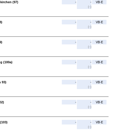
kirchen (97)
-
-
VB-E
(-)
8)
-
-
VB-E
(-)
9)
-
-
VB-E
(-)
ng (100a)
-
-
VB-E
(-)
A 93)
-
-
VB-E
(-)
02)
-
-
VB-E
(-)
(103)
-
-
VB-E
(-)