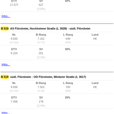
DTV
SV
BPL
17.577
527
(3,0%)
Infos...
B 519
AS Flörsheim, Hochheimer Straße (L 3028) - südl. Flörsheim
Nr.
B-Rang
L-Rang
Land
9.835
7.161
649
HE
(14.214)
(4.772)
(633)
DTV
SV
BPL
8.104
251
(3,1%)
Infos...
B 519
südl. Flörsheim - OD Flörsheim, Wickerer Straße (L 3017)
Nr.
B-Rang
L-Rang
Land
9.836
7.502
700
HE
(14.215)
(5.111)
(683)
DTV
SV
BPL
7.406
178
(2,4%)
Infos...