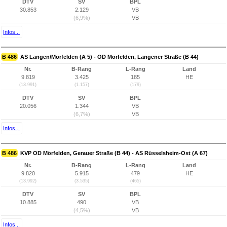
DTV
SV
BPL
30.853
2.129
VB
(6,9%)
VB
Infos...
B 486
AS Langen/Mörfelden (A 5) - OD Mörfelden, Langener Straße (B 44)
Nr.
B-Rang
L-Rang
Land
9.819
3.425
185
HE
(13.991)
(1.157)
(179)
DTV
SV
BPL
20.056
1.344
VB
(6,7%)
VB
Infos...
B 486
KVP OD Mörfelden, Gerauer Straße (B 44) - AS Rüsselsheim-Ost (A 67)
Nr.
B-Rang
L-Rang
Land
9.820
5.915
479
HE
(13.992)
(3.535)
(465)
DTV
SV
BPL
10.885
490
VB
(4,5%)
VB
Infos...