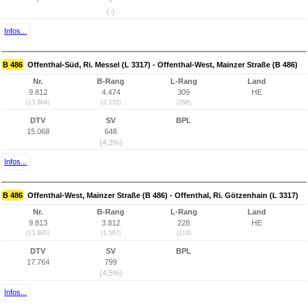
-
-
(-)
Infos...
B 486
Offenthal-Süd, Ri. Messel (L 3317) - Offenthal-West, Mainzer Straße (B 486)
Nr.
B-Rang
L-Rang
Land
9.812
4.474
309
HE
(13.984)
(2.131)
(298)
DTV
SV
BPL
15.068
648
(4,3%)
Infos...
B 486
Offenthal-West, Mainzer Straße (B 486) - Offenthal, Ri. Götzenhain (L 3317)
Nr.
B-Rang
L-Rang
Land
9.813
3.812
228
HE
(13.985)
(1.507)
(218)
DTV
SV
BPL
17.764
799
(4,5%)
Infos...