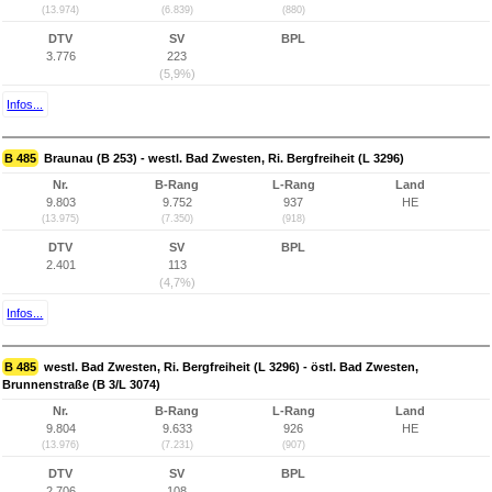
(13.974)
(6.839)
(880)
DTV
SV
BPL
3.776
223
(5,9%)
Infos...
B 485
Braunau (B 253) - westl. Bad Zwesten, Ri. Bergfreiheit (L 3296)
Nr.
B-Rang
L-Rang
Land
9.803
9.752
937
HE
(13.975)
(7.350)
(918)
DTV
SV
BPL
2.401
113
(4,7%)
Infos...
B 485
westl. Bad Zwesten, Ri. Bergfreiheit (L 3296) - östl. Bad Zwesten,
Brunnenstraße (B 3/L 3074)
Nr.
B-Rang
L-Rang
Land
9.804
9.633
926
HE
(13.976)
(7.231)
(907)
DTV
SV
BPL
2.706
108