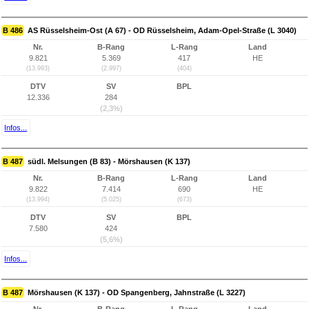
B 486
AS Rüsselsheim-Ost (A 67) - OD Rüsselsheim, Adam-Opel-Straße (L 3040)
Nr.
B-Rang
L-Rang
Land
9.821
5.369
417
HE
(13.993)
(2.997)
(404)
DTV
SV
BPL
12.336
284
(2,3%)
Infos...
B 487
südl. Melsungen (B 83) - Mörshausen (K 137)
Nr.
B-Rang
L-Rang
Land
9.822
7.414
690
HE
(13.994)
(5.025)
(673)
DTV
SV
BPL
7.580
424
(5,6%)
Infos...
B 487
Mörshausen (K 137) - OD Spangenberg, Jahnstraße (L 3227)