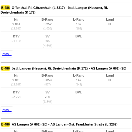
B 486
Offenthal, Ri. Götzenhain (L 3317) - östl. Langen (Hessen), Ri.
Dreieichenhain (K 172)
Nr.
B-Rang
L-Rang
Land
9.814
3.252
167
HE
(13.986)
(1.020)
(162)
DTV
SV
BPL
21.193
975
(4,6%)
Infos...
B 486
östl. Langen (Hessen), Ri. Dreieichenhain (K 172) - AS Langen (A 661) (20)
Nr.
B-Rang
L-Rang
Land
9.815
3.059
147
HE
(13.987)
(867)
(143)
DTV
SV
BPL
22.722
750
(3,3%)
Infos...
B 486
AS Langen (A 661) (20) - AS Langen-Ost, Frankfurter Straße (L 3262)
Nr.
B-Rang
L-Rang
Land