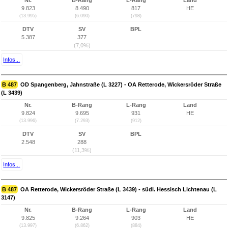
Nr.
B-Rang
L-Rang
Land
9.823
8.490
817
HE
(13.995)
(6.090)
(798)
DTV
SV
BPL
5.387
377
(7,0%)
Infos...
B 487
OD Spangenberg, Jahnstraße (L 3227) - OA Retterode, Wickersröder Straße
(L 3439)
Nr.
B-Rang
L-Rang
Land
9.824
9.695
931
HE
(13.996)
(7.293)
(912)
DTV
SV
BPL
2.548
288
(11,3%)
Infos...
B 487
OA Retterode, Wickersröder Straße (L 3439) - südl. Hessisch Lichtenau (L
3147)
Nr.
B-Rang
L-Rang
Land
9.825
9.264
903
HE
(13.997)
(6.862)
(884)