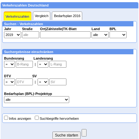
Verkehrszahlen Deutschland
Vergleich
Bedarfsplan 2016
Verkehrszahlen
Suchen - Verkehszahlen
Jahr
Straße
Ort|Zählstelle|TK-Blatt
Land
BPL
Suchergebnisse einschränken
Bundesrang Landesrang
|
DTV SV
|
Bedarfsplan (BPL)-Projekttyp
Infos anzeigen
Suchbegriffe hervorheben