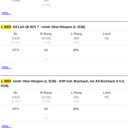
3.868
128
(3,3%)
Infos...
L 3053
AS Lich (B 457) ? - nördl. Ober-Hörgern (L 3136)
Nr.
B-Rang
L-Rang
Land
9.828
10.042
956
HE
(14.000)
(7.638)
(936)
DTV
SV
BPL
-
-
(-)
Infos...
L 3053
nördl. Ober-Hörgern (L 3136) - KVP östl. Butzbach, bei AS Butzbach A 5 (L
3134)
Nr.
B-Rang
L-Rang
Land
9.829
10.042
956
HE
(14.001)
(7.638)
(936)
DTV
SV
BPL
-
-
(-)
Infos...