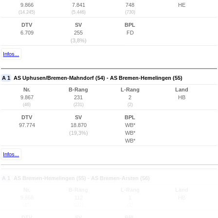
9.866
7.841
748
HE
(14.245)
(5.446)
(730)
DTV
SV
BPL
6.709
255
FD
(3,8%)
Infos...
A 1
AS Uphusen/Bremen-Mahndorf (54) - AS Bremen-Hemelingen (55)
Nr.
B-Rang
L-Rang
Land
9.867
231
2
HB
(46)
(231)
(2)
DTV
SV
BPL
97.774
18.870
WB*
(19,3%)
WB*
WB*
Infos...
A 1
AS Bremen-Hemelingen (55) - AS Bremen-Arsten (56)
Nr.
B-Rang
L-Rang
Land
9.868
112
1
HB
(47)
(112)
(1)
DTV
SV
BPL