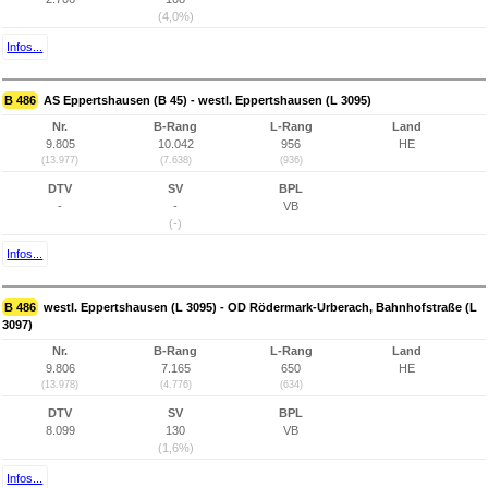
(4,0%)
Infos...
B 486
AS Eppertshausen (B 45) - westl. Eppertshausen (L 3095)
Nr.
B-Rang
L-Rang
Land
9.805
10.042
956
HE
(13.977)
(7.638)
(936)
DTV
SV
BPL
-
-
VB
(-)
Infos...
B 486
westl. Eppertshausen (L 3095) - OD Rödermark-Urberach, Bahnhofstraße (L
3097)
Nr.
B-Rang
L-Rang
Land
9.806
7.165
650
HE
(13.978)
(4.776)
(634)
DTV
SV
BPL
8.099
130
VB
(1,6%)
Infos...