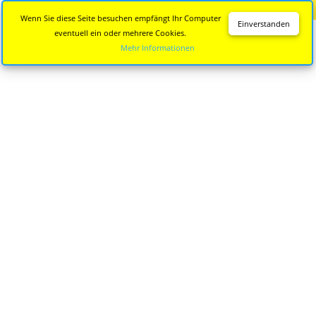
Diese Seite wird nicht mehr aktualisiert.
Zur neuen Seite
Wenn Sie diese Seite besuchen empfängt Ihr Computer
Einverstanden
eventuell ein oder mehrere Cookies.
Mehr Informationen