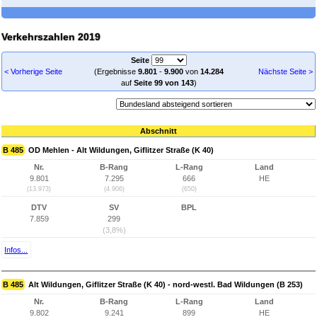
Verkehrszahlen 2019
Seite
< Vorherige Seite
(Ergebnisse
9.801
-
9.900
von
14.284
Nächste Seite >
auf
Seite 99 von 143
)
Abschnitt
B 485
OD Mehlen - Alt Wildungen, Giflitzer Straße (K 40)
Nr.
B-Rang
L-Rang
Land
9.801
7.295
666
HE
(13.973)
(4.906)
(650)
DTV
SV
BPL
7.859
299
(3,8%)
Infos...
B 485
Alt Wildungen, Giflitzer Straße (K 40) - nord-westl. Bad Wildungen (B 253)
Nr.
B-Rang
L-Rang
Land
9.802
9.241
899
HE