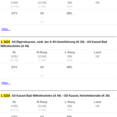
9.850
10.042
956
HE
(14.229)
(7.638)
(936)
DTV
SV
BPL
-
-
(-)
Infos...
L 3215
AS Elgershausen, südl. der A 44-Unterführung (K 20) - AS Kassel Bad
Wilhelmshöhe (A 44)
Nr.
B-Rang
L-Rang
Land
9.851
10.042
956
HE
(14.230)
(7.638)
(936)
DTV
SV
BPL
-
-
(-)
Infos...
L 3218
AS Kassel Bad Wilhelmshöhe (A 44) - OD Kassel, Hohefeldstraße (K 30)
Nr.
B-Rang
L-Rang
Land
9.852
10.042
956
HE
(14.231)
(7.638)
(936)
DTV
SV
BPL