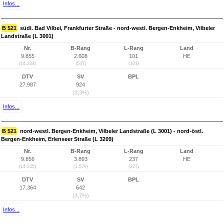
Infos...
B 521
südl. Bad Vilbel, Frankfurter Straße - nord-westl. Bergen-Enkheim, Vilbeler
Landstraße (L 3001)
Nr.
B-Rang
L-Rang
Land
9.855
2.608
101
HE
(14.234)
(547)
(101)
DTV
SV
BPL
27.987
924
(3,3%)
Infos...
B 521
nord-westl. Bergen-Enkheim, Vilbeler Landstraße (L 3001) - nord-östl.
Bergen-Enkheim, Erlenseer Straße (L 3209)
Nr.
B-Rang
L-Rang
Land
9.856
3.893
237
HE
(14.235)
(1.579)
(227)
DTV
SV
BPL
17.364
642
(3,7%)
Infos...