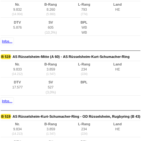
Nr.
B-Rang
L-Rang
Land
9.832
8.260
793
HE
(14.004)
(5.860)
(774)
DTV
SV
BPL
5.876
605
WB
(10,3%)
WB
Infos...
B 519
AS Rüsselsheim-Mitte (A 60) - AS Rüsselsheim-Kurt-Schumacher-Ring
Nr.
B-Rang
L-Rang
Land
9.833
3.859
234
HE
(14.212)
(1.547)
(224)
DTV
SV
BPL
17.577
527
(3,0%)
Infos...
B 519
AS Rüsselsheim-Kurt-Schumacher-Ring - OD Rüsselsheim, Rugbyring (B 43)
Nr.
B-Rang
L-Rang
Land
9.834
3.859
234
HE
(14.213)
(1.547)
(224)