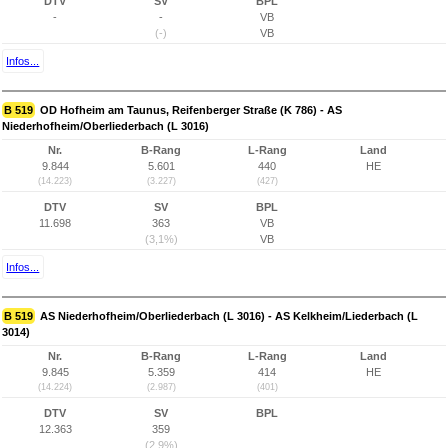
DTV
SV
BPL
-
-
VB
(-)
VB
Infos...
B 519
OD Hofheim am Taunus, Reifenberger Straße (K 786) - AS
Niederhofheim/Oberliederbach (L 3016)
Nr.
B-Rang
L-Rang
Land
9.844
5.601
440
HE
(14.223)
(3.227)
(427)
DTV
SV
BPL
11.698
363
VB
(3,1%)
VB
Infos...
B 519
AS Niederhofheim/Oberliederbach (L 3016) - AS Kelkheim/Liederbach (L
3014)
Nr.
B-Rang
L-Rang
Land
9.845
5.359
414
HE
(14.224)
(2.987)
(401)
DTV
SV
BPL
12.363
359
(2,9%)