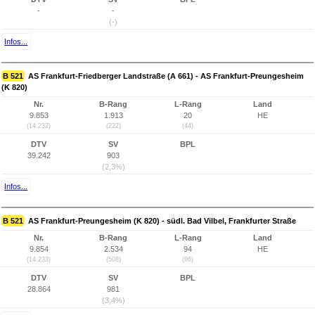
-
-
(-)
Infos...
B 521
AS Frankfurt-Friedberger Landstraße (A 661) - AS Frankfurt-Preungesheim
(K 820)
Nr.
B-Rang
L-Rang
Land
9.853
1.913
20
HE
(14.232)
(222)
(44)
DTV
SV
BPL
39.242
903
(2,3%)
Infos...
B 521
AS Frankfurt-Preungesheim (K 820) - südl. Bad Vilbel, Frankfurter Straße
Nr.
B-Rang
L-Rang
Land
9.854
2.534
94
HE
(14.233)
(508)
(96)
DTV
SV
BPL
28.864
981
(3,4%)