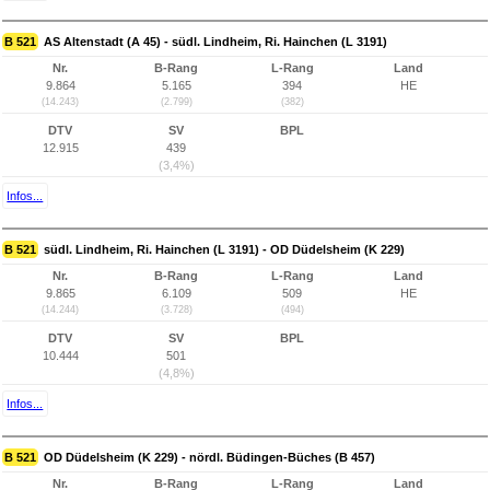
B 521
AS Altenstadt (A 45) - südl. Lindheim, Ri. Hainchen (L 3191)
Nr.
B-Rang
L-Rang
Land
9.864
5.165
394
HE
(14.243)
(2.799)
(382)
DTV
SV
BPL
12.915
439
(3,4%)
Infos...
B 521
südl. Lindheim, Ri. Hainchen (L 3191) - OD Düdelsheim (K 229)
Nr.
B-Rang
L-Rang
Land
9.865
6.109
509
HE
(14.244)
(3.728)
(494)
DTV
SV
BPL
10.444
501
(4,8%)
Infos...
B 521
OD Düdelsheim (K 229) - nördl. Büdingen-Büches (B 457)
Nr.
B-Rang
L-Rang
Land