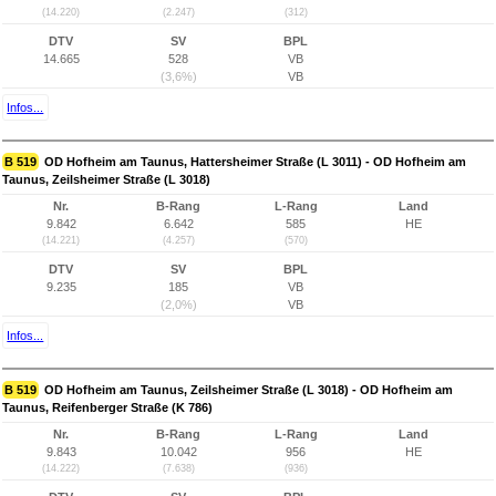
(14.220)
(2.247)
(312)
DTV
SV
BPL
14.665
528
VB
(3,6%)
VB
Infos...
B 519
OD Hofheim am Taunus, Hattersheimer Straße (L 3011) - OD Hofheim am
Taunus, Zeilsheimer Straße (L 3018)
Nr.
B-Rang
L-Rang
Land
9.842
6.642
585
HE
(14.221)
(4.257)
(570)
DTV
SV
BPL
9.235
185
VB
(2,0%)
VB
Infos...
B 519
OD Hofheim am Taunus, Zeilsheimer Straße (L 3018) - OD Hofheim am
Taunus, Reifenberger Straße (K 786)
Nr.
B-Rang
L-Rang
Land
9.843
10.042
956
HE
(14.222)
(7.638)
(936)