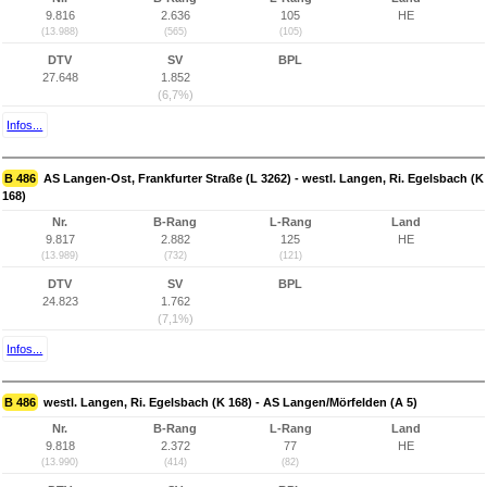
9.816
2.636
105
HE
(13.988)
(565)
(105)
DTV
SV
BPL
27.648
1.852
(6,7%)
Infos...
B 486
AS Langen-Ost, Frankfurter Straße (L 3262) - westl. Langen, Ri. Egelsbach (K
168)
Nr.
B-Rang
L-Rang
Land
9.817
2.882
125
HE
(13.989)
(732)
(121)
DTV
SV
BPL
24.823
1.762
(7,1%)
Infos...
B 486
westl. Langen, Ri. Egelsbach (K 168) - AS Langen/Mörfelden (A 5)
Nr.
B-Rang
L-Rang
Land
9.818
2.372
77
HE
(13.990)
(414)
(82)