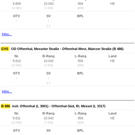
9.809
10.042
956
HE
(13.981)
(7.638)
(936)
DTV
SV
BPL
-
-
(-)
Infos...
GVS
OD Offenthal, Messeler Straße - Offenthal-West, Mainzer Straße (B 486)
Nr.
B-Rang
L-Rang
Land
9.810
10.042
956
HE
(13.982)
(7.638)
(936)
DTV
SV
BPL
-
-
(-)
Infos...
B 486
östl. Offenthal (L 3001) - Offenthal-Süd, Ri. Messel (L 3317)
Nr.
B-Rang
L-Rang
Land
9.811
10.042
956
HE
(13.983)
(7.638)
(936)
DTV
SV
BPL