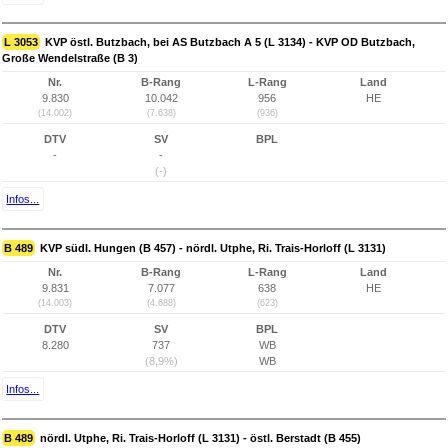
L 3053
KVP östl. Butzbach, bei AS Butzbach A 5 (L 3134) - KVP OD Butzbach,
Große Wendelstraße (B 3)
Nr.
B-Rang
L-Rang
Land
9.830
10.042
956
HE
(14.002)
(7.638)
(936)
DTV
SV
BPL
-
-
(-)
Infos...
B 489
KVP südl. Hungen (B 457) - nördl. Utphe, Ri. Trais-Horloff (L 3131)
Nr.
B-Rang
L-Rang
Land
9.831
7.077
638
HE
(14.003)
(4.688)
(623)
DTV
SV
BPL
8.280
737
WB
(8,9%)
WB
Infos...
B 489
nördl. Utphe, Ri. Trais-Horloff (L 3131) - östl. Berstadt (B 455)