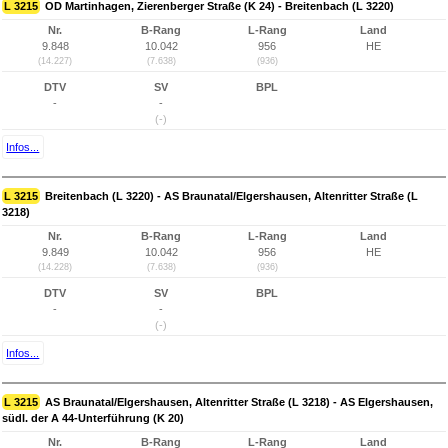
L 3215
OD Martinhagen, Zierenberger Straße (K 24) - Breitenbach (L 3220)
Nr.
B-Rang
L-Rang
Land
9.848
10.042
956
HE
(14.227)
(7.638)
(936)
DTV
SV
BPL
-
-
(-)
Infos...
L 3215
Breitenbach (L 3220) - AS Braunatal/Elgershausen, Altenritter Straße (L
3218)
Nr.
B-Rang
L-Rang
Land
9.849
10.042
956
HE
(14.228)
(7.638)
(936)
DTV
SV
BPL
-
-
(-)
Infos...
L 3215
AS Braunatal/Elgershausen, Altenritter Straße (L 3218) - AS Elgershausen,
südl. der A 44-Unterführung (K 20)
Nr.
B-Rang
L-Rang
Land