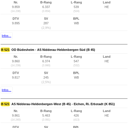
Nr.
B-Rang
L-Rang
Land
9.859
6.337
539
HE
(14.238)
(3.954)
(524)
DTV
SV
BPL
9.895
287
WB
(2,9%)
Infos...
B 521
OD Büdesheim - AS Nidderau-Heldenbergen-Süd (B 45)
Nr.
B-Rang
L-Rang
Land
9.860
6.374
547
HE
(14.239)
(3.990)
(532)
DTV
SV
BPL
9.817
245
WB
(2,5%)
Infos...
B 521
AS Nidderau-Heldenbergen-West (B 45) - Eichen, Ri. Erbstadt (K 851)
Nr.
B-Rang
L-Rang
Land
9.861
5.463
426
HE
(14.240)
(3.091)
(413)
DTV
SV
BPL