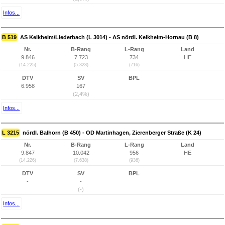
Infos...
B 519
AS Kelkheim/Liederbach (L 3014) - AS nördl. Kelkheim-Hornau (B 8)
Nr.
B-Rang
L-Rang
Land
9.846
7.723
734
HE
(14.225)
(5.328)
(716)
DTV
SV
BPL
6.958
167
(2,4%)
Infos...
L 3215
nördl. Balhorn (B 450) - OD Martinhagen, Zierenberger Straße (K 24)
Nr.
B-Rang
L-Rang
Land
9.847
10.042
956
HE
(14.226)
(7.638)
(936)
DTV
SV
BPL
-
-
(-)
Infos...