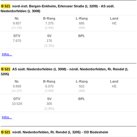
B 521
nord-östl. Bergen-Enkheim, Erlenseer Straße (L 3209) - AS südl.
Niederdorfelden (L 3008)
Nr.
B-Rang
L-Rang
Land
9.857
7.375
685
HE
(14.236)
(4.986)
(668)
DTV
SV
BPL
7.670
176
(2,3%)
Infos...
B 521
AS südl. Niederdorfelden (L 3008) - nördl. Niederdorfelden, Ri. Rendel (L
3205)
Nr.
B-Rang
L-Rang
Land
9.858
6.070
502
HE
(14.237)
(3.689)
(488)
DTV
SV
BPL
10.529
305
(2,9%)
Infos...
B 521
nördl. Niederdorfelden, Ri. Rendel (L 3205) - OD Büdesheim