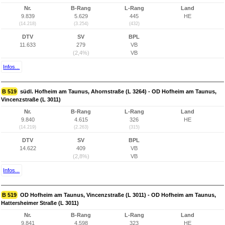
Nr.
B-Rang
L-Rang
Land
9.839
5.629
445
HE
(14.218)
(3.254)
(432)
DTV
SV
BPL
11.633
279
VB
(2,4%)
VB
Infos...
B 519
südl. Hofheim am Taunus, Ahornstraße (L 3264) - OD Hofheim am Taunus,
Vincenzstraße (L 3011)
Nr.
B-Rang
L-Rang
Land
9.840
4.615
326
HE
(14.219)
(2.263)
(315)
DTV
SV
BPL
14.622
409
VB
(2,8%)
VB
Infos...
B 519
OD Hofheim am Taunus, Vincenzstraße (L 3011) - OD Hofheim am Taunus,
Hattersheimer Straße (L 3011)
Nr.
B-Rang
L-Rang
Land
9.841
4.598
323
HE