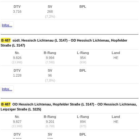
DTV
SV
BPL
3.716
268
(7,2%)
Infos...
B 487
südl. Hessisch Lichtenau (L 3147) - OD Hessisch Lichtenau, Hopfelder
Straße (L 3147)
Nr.
B-Rang
L-Rang
Land
9.826
9.994
954
HE
(13.998)
(7.590)
(934)
DTV
SV
BPL
1.228
96
(7,8%)
Infos...
B 487
OD Hessisch Lichtenau, Hopfelder Straße (L 3147) - OD Hessisch Lichtenau,
Leipziger Straße (L 3225)
Nr.
B-Rang
L-Rang
Land
9.827
9.201
894
HE
(13.999)
(6.799)
(875)
DTV
SV
BPL