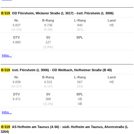
B 519
OD Flörsheim, Wickerer Straße (L 3017) - östl. Flörsheim (L 3006)
Nr.
B-Rang
L-Rang
Land
9.837
8.736
840
HE
(14.216)
(6.336)
(821)
DTV
SV
BPL
4.880
127
(2,6%)
Infos...
B 519
östl. Flörsheim (L 3006) - OD Weilbach, Hofheimer Straße (B 40)
Nr.
B-Rang
L-Rang
Land
9.838
6.531
567
HE
(14.217)
(4.147)
(552)
DTV
SV
BPL
9.471
388
VB
(4,1%)
VB
Infos...
B 519
AS Hofheim am Taunus (A 66) - südl. Hofheim am Taunus, Ahornstraße (L
3264)