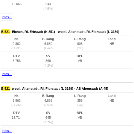
12.066
543
(4,5%)
Infos...
B 521
Eichen, Ri. Erbstadt (K 851) - westl. Altenstadt, Ri. Florstadt (L 3189)
Nr.
B-Rang
L-Rang
Land
9.862
6.859
608
HE
(14.241)
(4.472)
(593)
DTV
SV
BPL
8.756
368
VB
(4,2%)
Infos...
B 521
westl. Altenstadt, Ri. Florstadt (L 3189) - AS Altenstadt (A 45)
Nr.
B-Rang
L-Rang
Land
9.863
4.888
358
HE
(14.242)
(2.528)
(347)
DTV
SV
BPL
13.714
645
VB
(4,7%)
Infos...