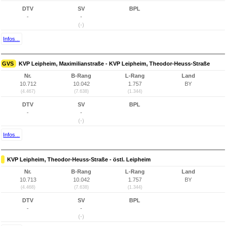
DTV
SV
BPL
-
-
(-)
Infos...
GVS
KVP Leipheim, Maximilianstraße - KVP Leipheim, Theodor-Heuss-Straße
Nr.
B-Rang
L-Rang
Land
10.712
10.042
1.757
BY
(4.467)
(7.638)
(1.344)
DTV
SV
BPL
-
-
(-)
Infos...
KVP Leipheim, Theodor-Heuss-Straße - östl. Leipheim
Nr.
B-Rang
L-Rang
Land
10.713
10.042
1.757
BY
(4.468)
(7.638)
(1.344)
DTV
SV
BPL
-
-
(-)