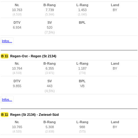
Nr.
B-Rang
L-Rang
Land
10.763
7.739
1.453
BY
(4.518)
(5.344)
(1.040)
DTV
SV
BPL
6.934
520
(7,5%)
Infos...
B 11
Regen-Ost - Regen (St 2134)
Nr.
B-Rang
L-Rang
Land
10.764
6.355
1.187
BY
(4.519)
(3.971)
(774)
DTV
SV
BPL
9.855
443
VB
(4,5%)
Infos...
B 11
Regen (St 2134) - Zwiesel-Süd
Nr.
B-Rang
L-Rang
Land
10.765
5.308
988
BY
(4.520)
(2.939)
(575)