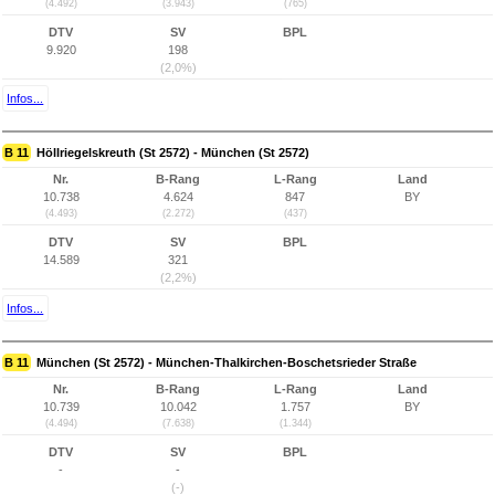
(4.492)
(3.943)
(765)
DTV
SV
BPL
9.920
198
(2,0%)
Infos...
B 11
Höllriegelskreuth (St 2572) - München (St 2572)
Nr.
B-Rang
L-Rang
Land
10.738
4.624
847
BY
(4.493)
(2.272)
(437)
DTV
SV
BPL
14.589
321
(2,2%)
Infos...
B 11
München (St 2572) - München-Thalkirchen-Boschetsrieder Straße
Nr.
B-Rang
L-Rang
Land
10.739
10.042
1.757
BY
(4.494)
(7.638)
(1.344)
DTV
SV
BPL
-
-
(-)