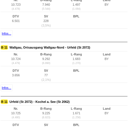
Nr.
B-Rang
L-Rang
Land
10.723
7.940
1.497
BY
(4.478)
(5.544)
(1.084)
DTV
SV
BPL
6.501
228
(3,5%)
Infos...
B 11
Wallgau, Ortsausgang Wallgau-Nord - Urfeld (St 2072)
Nr.
B-Rang
L-Rang
Land
10.724
9.292
1.683
BY
(4.479)
(6.890)
(1.270)
DTV
SV
BPL
3.656
77
(2,1%)
Infos...
B 11
Urfeld (St 2072) - Kochel a. See (St 2062)
Nr.
B-Rang
L-Rang
Land
10.725
9.225
1.671
BY
(4.480)
(6.823)
(1.258)
DTV
SV
BPL