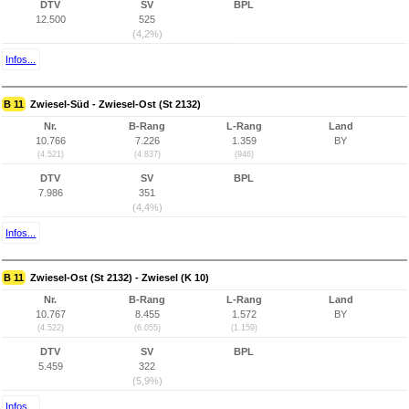
DTV
SV
BPL
12.500
525
(4,2%)
Infos...
B 11
Zwiesel-Süd - Zwiesel-Ost (St 2132)
Nr.
B-Rang
L-Rang
Land
10.766
7.226
1.359
BY
(4.521)
(4.837)
(946)
DTV
SV
BPL
7.986
351
(4,4%)
Infos...
B 11
Zwiesel-Ost (St 2132) - Zwiesel (K 10)
Nr.
B-Rang
L-Rang
Land
10.767
8.455
1.572
BY
(4.522)
(6.055)
(1.159)
DTV
SV
BPL
5.459
322
(5,9%)
Infos...