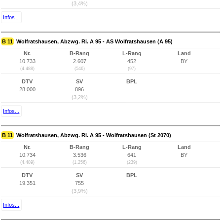
(3,4%)
Infos...
B 11
Wolfratshausen, Abzwg. Ri. A 95 - AS Wolfratshausen (A 95)
Nr.
B-Rang
L-Rang
Land
10.733
2.607
452
BY
(4.488)
(546)
(97)
DTV
SV
BPL
28.000
896
(3,2%)
Infos...
B 11
Wolfratshausen, Abzwg. Ri. A 95 - Wolfratshausen (St 2070)
Nr.
B-Rang
L-Rang
Land
10.734
3.536
641
BY
(4.489)
(1.256)
(239)
DTV
SV
BPL
19.351
755
(3,9%)
Infos...