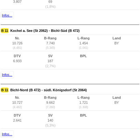
3.807
69
(1,8%)
Infos...
B 11
Kochel a. See (St 2062) - Bichl-Süd (B 472)
Nr.
B-Rang
L-Rang
Land
10.726
7.740
1.454
BY
(4.481)
(5.345)
(1.041)
DTV
SV
BPL
6.933
187
(2,7%)
Infos...
B 11
Bichl-Nord (B 472) - südl. Königsdorf (St 2064)
Nr.
B-Rang
L-Rang
Land
10.727
9.662
1.721
BY
(4.482)
(7.260)
(1.308)
DTV
SV
BPL
2.641
140
(5,3%)
Infos...