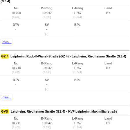
(GZ 4)
Nr.
B-Rang
L-Rang
Land
10.709
10.042
1.757
BY
(4.464)
(7.638)
(1.344)
DTV
SV
BPL
-
-
(-)
Infos...
GZ 4
Leipheim, Rudolf-Wanzl-Straße (GZ 4) - Leipheim, Riedheimer Straße (GZ 4)
Nr.
B-Rang
L-Rang
Land
10.710
10.042
1.757
BY
(4.465)
(7.638)
(1.344)
DTV
SV
BPL
-
-
(-)
Infos...
GVS
Leipheim, Riedheimer Straße (GZ 4) - KVP Leipheim, Maximilianstraße
Nr.
B-Rang
L-Rang
Land
10.711
10.042
1.757
BY
(4.466)
(7.638)
(1.344)