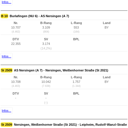
Infos...
B 10
Burlafingen (NU 6) - AS Nersingen (A 7)
Nr.
B-Rang
L-Rang
Land
10.707
3.109
553
BY
(4.462)
(904)
(164)
DTV
SV
BPL
22.355
3.174
(14,2%)
Infos...
St 2509
AS Nersingen (A 7) - Nersingen, Weißenhorner Straße (St 2021)
Nr.
B-Rang
L-Rang
Land
10.708
10.042
1.757
BY
(4.463)
(7.638)
(1.344)
DTV
SV
BPL
-
-
(-)
Infos...
St 2509
Nersingen, Weißenhorner Straße (St 2021) - Leipheim, Rudolf-Wanzl-Straße