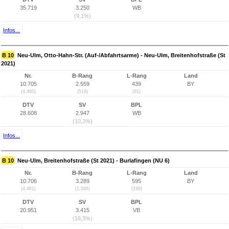
35.719
3.250
WB
(9,1%)
Infos...
B 10
Neu-Ulm, Otto-Hahn-Str. (Auf-/Abfahrtsarme) - Neu-Ulm, Breitenhofstraße (St
2021)
Nr.
B-Rang
L-Rang
Land
10.705
2.559
439
BY
(4.460)
(519)
(91)
DTV
SV
BPL
28.608
2.947
WB
(10,3%)
Infos...
B 10
Neu-Ulm, Breitenhofstraße (St 2021) - Burlafingen (NU 6)
Nr.
B-Rang
L-Rang
Land
10.706
3.289
595
BY
(4.461)
(1.046)
(199)
DTV
SV
BPL
20.951
3.415
VB
(16,3%)