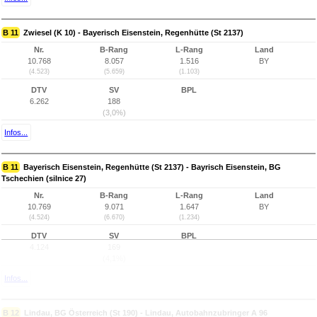
B 11
Zwiesel (K 10) - Bayerisch Eisenstein, Regenhütte (St 2137)
Nr.
B-Rang
L-Rang
Land
10.768
8.057
1.516
BY
(4.523)
(5.659)
(1.103)
DTV
SV
BPL
6.262
188
(3,0%)
Infos...
B 11
Bayerisch Eisenstein, Regenhütte (St 2137) - Bayrisch Eisenstein, BG
Tschechien (silnice 27)
Nr.
B-Rang
L-Rang
Land
10.769
9.071
1.647
BY
(4.524)
(6.670)
(1.234)
DTV
SV
BPL
4.124
169
(4,1%)
Infos...
B 12
Lindau, BG Österreich (St 190) - Lindau, Autobahnzubringer A 96