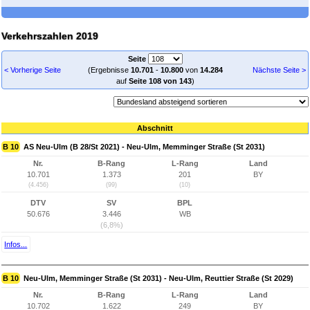
Verkehrszahlen 2019
Seite
< Vorherige Seite
(Ergebnisse
10.701
-
10.800
von
14.284
Nächste Seite >
auf
Seite 108 von 143
)
Abschnitt
B 10
AS Neu-Ulm (B 28/St 2021) - Neu-Ulm, Memminger Straße (St 2031)
Nr.
B-Rang
L-Rang
Land
10.701
1.373
201
BY
(4.456)
(99)
(10)
DTV
SV
BPL
50.676
3.446
WB
(6,8%)
Infos...
B 10
Neu-Ulm, Memminger Straße (St 2031) - Neu-Ulm, Reuttier Straße (St 2029)
Nr.
B-Rang
L-Rang
Land
10.702
1.622
249
BY