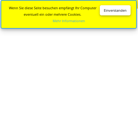
Diese Seite wird nicht mehr aktualisiert.
Zur neuen Seite
Wenn Sie diese Seite besuchen empfängt Ihr Computer
Einverstanden
eventuell ein oder mehrere Cookies.
Mehr Informationen