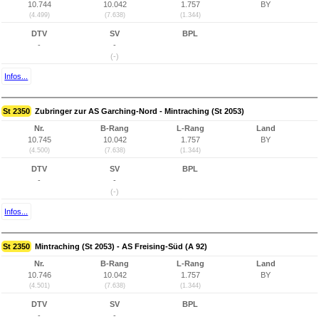
10.744
10.042
1.757
BY
(4.499)
(7.638)
(1.344)
DTV
SV
BPL
-
-
(-)
Infos...
St 2350
Zubringer zur AS Garching-Nord - Mintraching (St 2053)
Nr.
B-Rang
L-Rang
Land
10.745
10.042
1.757
BY
(4.500)
(7.638)
(1.344)
DTV
SV
BPL
-
-
(-)
Infos...
St 2350
Mintraching (St 2053) - AS Freising-Süd (A 92)
Nr.
B-Rang
L-Rang
Land
10.746
10.042
1.757
BY
(4.501)
(7.638)
(1.344)
DTV
SV
BPL
-
-