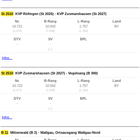
St 2510
KVP Röfingen (St 2025) - KVP Zusmarshausen (St 2027)
Nr.
B-Rang
L-Rang
Land
10.721
10.042
1.757
BY
(4.476)
(7.638)
(1.344)
DTV
SV
BPL
-
-
(-)
Infos...
St 2510
KVP Zusmarshausen (St 2027) - Vogelsang (B 300)
Nr.
B-Rang
L-Rang
Land
10.722
10.042
1.757
BY
(4.477)
(7.638)
(1.344)
DTV
SV
BPL
-
-
(-)
Infos...
B 11
Mittenwald (B 2) - Wallgau, Ortsausgang Wallgau-Nord