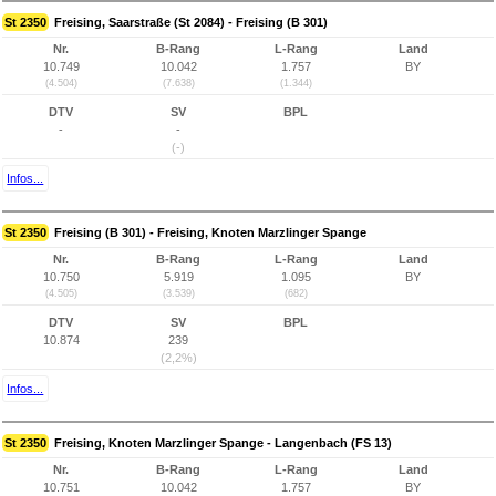
St 2350
Freising, Saarstraße (St 2084) - Freising (B 301)
Nr.
B-Rang
L-Rang
Land
10.749
10.042
1.757
BY
(4.504)
(7.638)
(1.344)
DTV
SV
BPL
-
-
(-)
Infos...
St 2350
Freising (B 301) - Freising, Knoten Marzlinger Spange
Nr.
B-Rang
L-Rang
Land
10.750
5.919
1.095
BY
(4.505)
(3.539)
(682)
DTV
SV
BPL
10.874
239
(2,2%)
Infos...
St 2350
Freising, Knoten Marzlinger Spange - Langenbach (FS 13)
Nr.
B-Rang
L-Rang
Land
10.751
10.042
1.757
BY