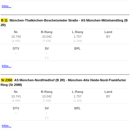
Infos...
B 11
München-Thalkirchen-Boschetsrieder Straße - AS München-Mittelsendling (B
2R)
Nr.
B-Rang
L-Rang
Land
10.740
10.042
1.757
BY
(4.495)
(7.638)
(1.344)
DTV
SV
BPL
-
-
(-)
Infos...
St 2350
AS München-Nordfriedhof (B 2R) - München-Alte Heide-Nord-Frankfurter
Ring (St 2088)
Nr.
B-Rang
L-Rang
Land
10.741
10.042
1.757
BY
(4.496)
(7.638)
(1.344)
DTV
SV
BPL
-
-
(-)
Infos...