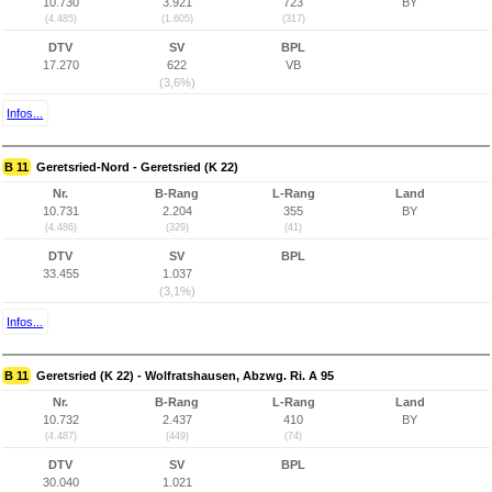
10.730
3.921
723
BY
(4.485)
(1.605)
(317)
DTV
SV
BPL
17.270
622
VB
(3,6%)
Infos...
B 11
Geretsried-Nord - Geretsried (K 22)
Nr.
B-Rang
L-Rang
Land
10.731
2.204
355
BY
(4.486)
(329)
(41)
DTV
SV
BPL
33.455
1.037
(3,1%)
Infos...
B 11
Geretsried (K 22) - Wolfratshausen, Abzwg. Ri. A 95
Nr.
B-Rang
L-Rang
Land
10.732
2.437
410
BY
(4.487)
(449)
(74)
DTV
SV
BPL
30.040
1.021