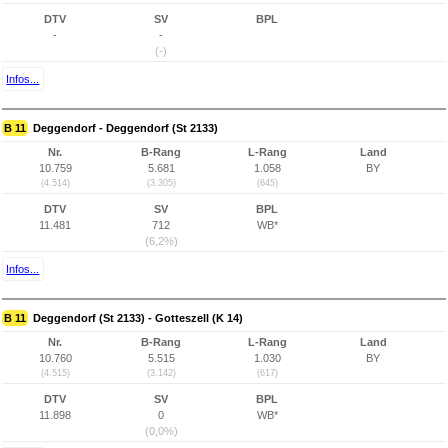
DTV
SV
BPL
-
-
(-)
Infos...
B 11
Deggendorf - Deggendorf (St 2133)
Nr.
B-Rang
L-Rang
Land
10.759
5.681
1.058
BY
(4.514)
(3.305)
(645)
DTV
SV
BPL
11.481
712
WB*
(6,2%)
Infos...
B 11
Deggendorf (St 2133) - Gotteszell (K 14)
Nr.
B-Rang
L-Rang
Land
10.760
5.515
1.030
BY
(4.515)
(3.142)
(617)
DTV
SV
BPL
11.898
0
WB*
(0,0%)