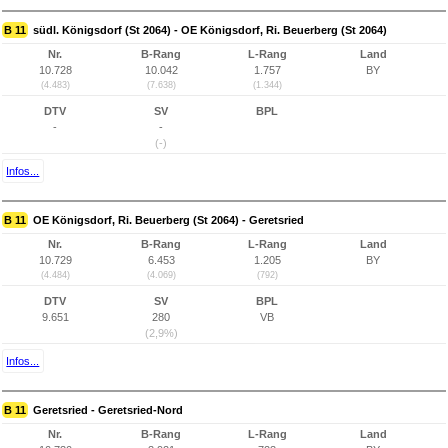
B 11
südl. Königsdorf (St 2064) - OE Königsdorf, Ri. Beuerberg (St 2064)
Nr.
B-Rang
L-Rang
Land
10.728
10.042
1.757
BY
(4.483)
(7.638)
(1.344)
DTV
SV
BPL
-
-
(-)
Infos...
B 11
OE Königsdorf, Ri. Beuerberg (St 2064) - Geretsried
Nr.
B-Rang
L-Rang
Land
10.729
6.453
1.205
BY
(4.484)
(4.069)
(792)
DTV
SV
BPL
9.651
280
VB
(2,9%)
Infos...
B 11
Geretsried - Geretsried-Nord
Nr.
B-Rang
L-Rang
Land