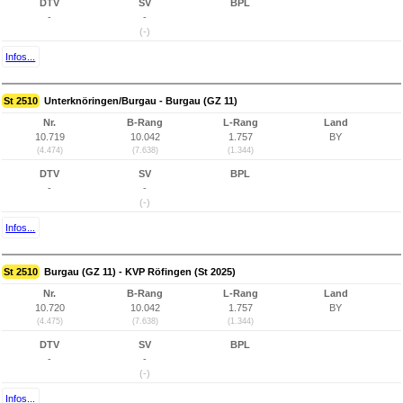
DTV
SV
BPL
-
-
(-)
Infos...
St 2510
Unterknöringen/Burgau - Burgau (GZ 11)
Nr.
B-Rang
L-Rang
Land
10.719
10.042
1.757
BY
(4.474)
(7.638)
(1.344)
DTV
SV
BPL
-
-
(-)
Infos...
St 2510
Burgau (GZ 11) - KVP Röfingen (St 2025)
Nr.
B-Rang
L-Rang
Land
10.720
10.042
1.757
BY
(4.475)
(7.638)
(1.344)
DTV
SV
BPL
-
-
(-)
Infos...