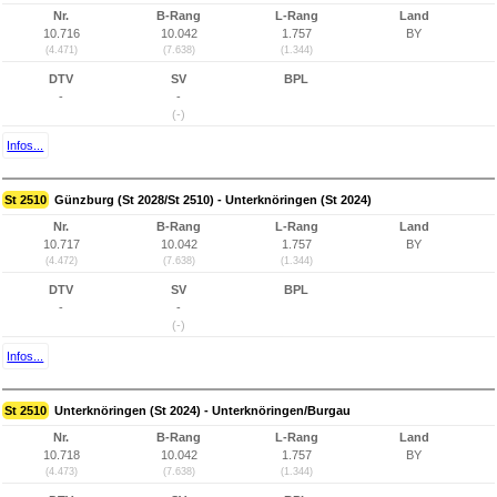
Nr.
B-Rang
L-Rang
Land
10.716
10.042
1.757
BY
(4.471)
(7.638)
(1.344)
DTV
SV
BPL
-
-
(-)
Infos...
St 2510
Günzburg (St 2028/St 2510) - Unterknöringen (St 2024)
Nr.
B-Rang
L-Rang
Land
10.717
10.042
1.757
BY
(4.472)
(7.638)
(1.344)
DTV
SV
BPL
-
-
(-)
Infos...
St 2510
Unterknöringen (St 2024) - Unterknöringen/Burgau
Nr.
B-Rang
L-Rang
Land
10.718
10.042
1.757
BY
(4.473)
(7.638)
(1.344)