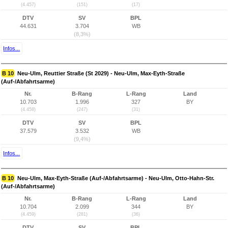
(4.457)
(151)
(17)
DTV
SV
BPL
44.631
3.704
WB
(8,3%)
Infos...
B 10
Neu-Ulm, Reuttier Straße (St 2029) - Neu-Ulm, Max-Eyth-Straße
(Auf-/Abfahrtsarme)
Nr.
B-Rang
L-Rang
Land
10.703
1.996
327
BY
(4.458)
(247)
(31)
DTV
SV
BPL
37.579
3.532
WB
(9,4%)
Infos...
B 10
Neu-Ulm, Max-Eyth-Straße (Auf-/Abfahrtsarme) - Neu-Ulm, Otto-Hahn-Str.
(Auf-/Abfahrtsarme)
Nr.
B-Rang
L-Rang
Land
10.704
2.099
344
BY
(4.459)
(281)
(36)
DTV
SV
BPL