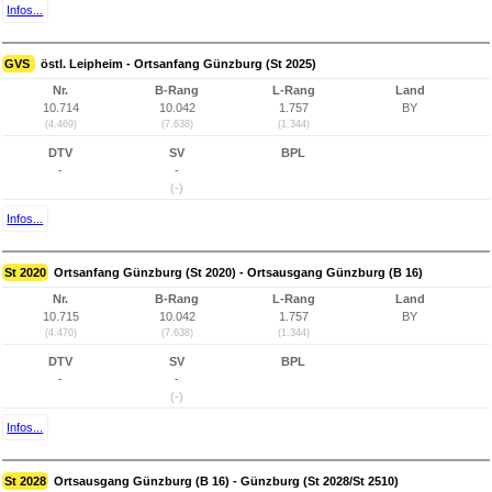
Infos...
GVS
östl. Leipheim - Ortsanfang Günzburg (St 2025)
Nr.
B-Rang
L-Rang
Land
10.714
10.042
1.757
BY
(4.469)
(7.638)
(1.344)
DTV
SV
BPL
-
-
(-)
Infos...
St 2020
Ortsanfang Günzburg (St 2020) - Ortsausgang Günzburg (B 16)
Nr.
B-Rang
L-Rang
Land
10.715
10.042
1.757
BY
(4.470)
(7.638)
(1.344)
DTV
SV
BPL
-
-
(-)
Infos...
St 2028
Ortsausgang Günzburg (B 16) - Günzburg (St 2028/St 2510)