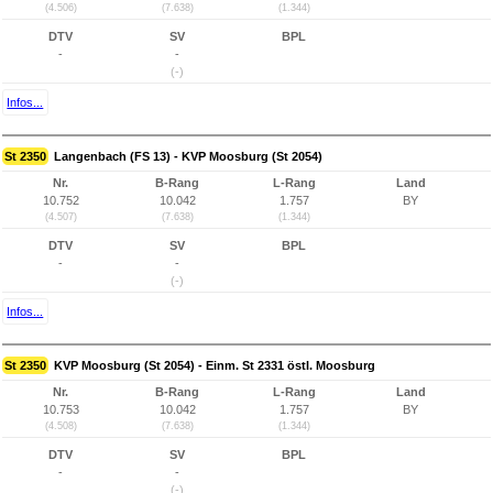
(4.506)
(7.638)
(1.344)
DTV
SV
BPL
-
-
(-)
Infos...
St 2350
Langenbach (FS 13) - KVP Moosburg (St 2054)
Nr.
B-Rang
L-Rang
Land
10.752
10.042
1.757
BY
(4.507)
(7.638)
(1.344)
DTV
SV
BPL
-
-
(-)
Infos...
St 2350
KVP Moosburg (St 2054) - Einm. St 2331 östl. Moosburg
Nr.
B-Rang
L-Rang
Land
10.753
10.042
1.757
BY
(4.508)
(7.638)
(1.344)
DTV
SV
BPL
-
-
(-)