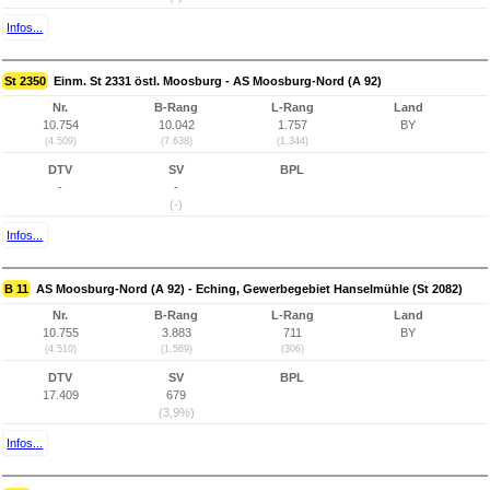
Infos...
St 2350
Einm. St 2331 östl. Moosburg - AS Moosburg-Nord (A 92)
Nr.
B-Rang
L-Rang
Land
10.754
10.042
1.757
BY
(4.509)
(7.638)
(1.344)
DTV
SV
BPL
-
-
(-)
Infos...
B 11
AS Moosburg-Nord (A 92) - Eching, Gewerbegebiet Hanselmühle (St 2082)
Nr.
B-Rang
L-Rang
Land
10.755
3.883
711
BY
(4.510)
(1.569)
(306)
DTV
SV
BPL
17.409
679
(3,9%)
Infos...