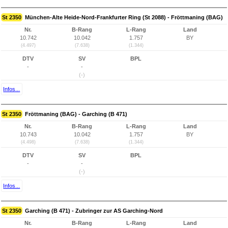
St 2350
München-Alte Heide-Nord-Frankfurter Ring (St 2088) - Fröttmaning (BAG)
Nr.
B-Rang
L-Rang
Land
10.742
10.042
1.757
BY
(4.497)
(7.638)
(1.344)
DTV
SV
BPL
-
-
(-)
Infos...
St 2350
Fröttmaning (BAG) - Garching (B 471)
Nr.
B-Rang
L-Rang
Land
10.743
10.042
1.757
BY
(4.498)
(7.638)
(1.344)
DTV
SV
BPL
-
-
(-)
Infos...
St 2350
Garching (B 471) - Zubringer zur AS Garching-Nord
Nr.
B-Rang
L-Rang
Land