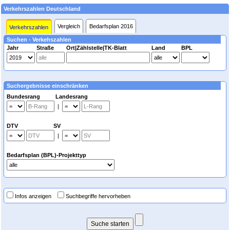
Verkehrszahlen Deutschland
Vergleich
Bedarfsplan 2016
Verkehrszahlen
Suchen - Verkehszahlen
Jahr
Straße
Ort|Zählstelle|TK-Blatt
Land
BPL
Suchergebnisse einschränken
Bundesrang Landesrang
|
DTV SV
|
Bedarfsplan (BPL)-Projekttyp
Infos anzeigen
Suchbegriffe hervorheben