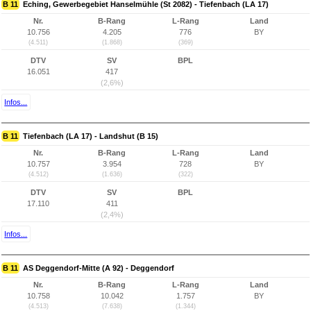
B 11
Eching, Gewerbegebiet Hanselmühle (St 2082) - Tiefenbach (LA 17)
Nr.
B-Rang
L-Rang
Land
10.756
4.205
776
BY
(4.511)
(1.868)
(369)
DTV
SV
BPL
16.051
417
(2,6%)
Infos...
B 11
Tiefenbach (LA 17) - Landshut (B 15)
Nr.
B-Rang
L-Rang
Land
10.757
3.954
728
BY
(4.512)
(1.636)
(322)
DTV
SV
BPL
17.110
411
(2,4%)
Infos...
B 11
AS Deggendorf-Mitte (A 92) - Deggendorf
Nr.
B-Rang
L-Rang
Land
10.758
10.042
1.757
BY
(4.513)
(7.638)
(1.344)