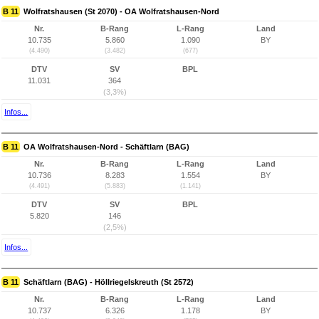
B 11
Wolfratshausen (St 2070) - OA Wolfratshausen-Nord
Nr.
B-Rang
L-Rang
Land
10.735
5.860
1.090
BY
(4.490)
(3.482)
(677)
DTV
SV
BPL
11.031
364
(3,3%)
Infos...
B 11
OA Wolfratshausen-Nord - Schäftlarn (BAG)
Nr.
B-Rang
L-Rang
Land
10.736
8.283
1.554
BY
(4.491)
(5.883)
(1.141)
DTV
SV
BPL
5.820
146
(2,5%)
Infos...
B 11
Schäftlarn (BAG) - Höllriegelskreuth (St 2572)
Nr.
B-Rang
L-Rang
Land
10.737
6.326
1.178
BY