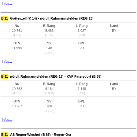
Infos...
B 11
Gotteszell (K 14) - nördl. Ruhmannsfelden (REG 13)
Nr.
B-Rang
L-Rang
Land
10.761
5.486
1.027
BY
(4.516)
(3.114)
(614)
DTV
SV
BPL
11.998
948
VB
(7,9%)
Infos...
B 11
nördl. Ruhmannsfelden (REG 13) - KVP Patersdorf (B 85)
Nr.
B-Rang
L-Rang
Land
10.762
6.184
1.148
BY
(4.517)
(3.803)
(735)
DTV
SV
BPL
10.267
780
VB
(7,6%)
Infos...
B 11
AS Regen-Wieshof (B 85) - Regen-Ost