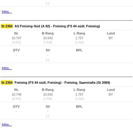
(-)
Infos...
St 2350
AS Freising-Süd (A 92) - Freising (FS 44 südl. Freising)
Nr.
B-Rang
L-Rang
Land
10.747
10.042
1.757
BY
(4.502)
(7.638)
(1.344)
DTV
SV
BPL
-
-
(-)
Infos...
St 2350
Freising (FS 44 südl. Freising) - Freising, Saarstraße (St 2084)
Nr.
B-Rang
L-Rang
Land
10.748
10.042
1.757
BY
(4.503)
(7.638)
(1.344)
DTV
SV
BPL
-
-
(-)
Infos...