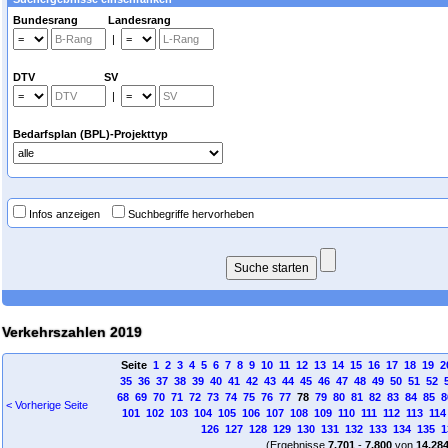
Bundesrang Landesrang
|
DTV SV
|
Bedarfsplan (BPL)-Projekttyp
Infos anzeigen
Suchbegriffe hervorheben
Verkehrszahlen 2019
Seite
1
2
3
4
5
6
7
8
9
10
11
12
13
14
15
16
17
18
19
2
35
36
37
38
39
40
41
42
43
44
45
46
47
48
49
50
51
52
68
69
70
71
72
73
74
75
76
77
78
79
80
81
82
83
84
85
8
< Vorherige Seite
101
102
103
104
105
106
107
108
109
110
111
112
113
114
126
127
128
129
130
131
132
133
134
135
1
(Ergebnisse
7.701
-
7.800
von
14.28