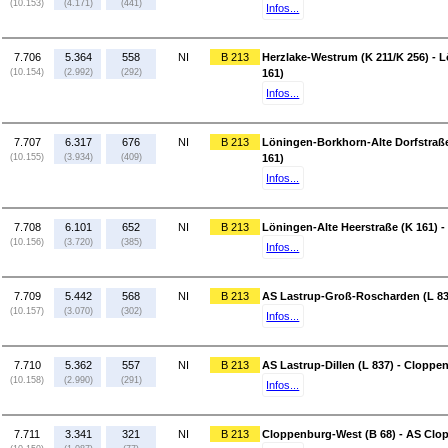
(10.153)
(4.171)
(441)
Infos...
7.706
5.364
558
NI
B 213
Herzlake-Westrum (K 211/K 256) - 
(10.154)
(2.992)
(292)
161)
Infos...
7.707
6.317
676
NI
B 213
Löningen-Borkhorn-Alte Dorfstraße
(10.155)
(3.934)
(409)
161)
Infos...
7.708
6.101
652
NI
B 213
Löningen-Alte Heerstraße (K 161) 
(10.156)
(3.720)
(385)
Infos...
7.709
5.442
568
NI
B 213
AS Lastrup-Groß-Roscharden (L 837)
(10.157)
(3.070)
(302)
Infos...
7.710
5.362
557
NI
B 213
AS Lastrup-Dillen (L 837) - Cloppe
(10.158)
(2.990)
(291)
Infos...
7.711
3.341
321
NI
B 213
Cloppenburg-West (B 68) - AS Clo