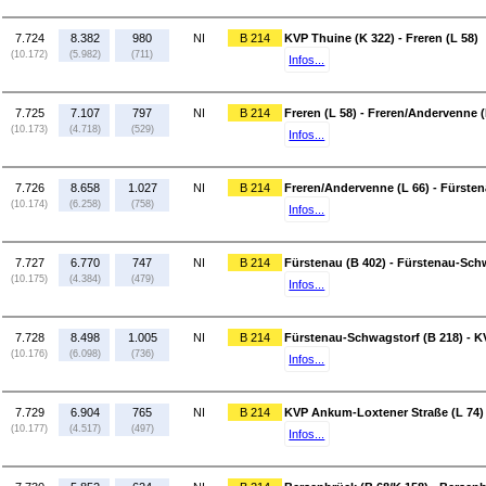
7.724
8.382
980
NI
B 214
KVP Thuine (K 322) - Freren (L 58)
(10.172)
(5.982)
(711)
Infos...
7.725
7.107
797
NI
B 214
Freren (L 58) - Freren/Andervenne (
(10.173)
(4.718)
(529)
Infos...
7.726
8.658
1.027
NI
B 214
Freren/Andervenne (L 66) - Fürsten
(10.174)
(6.258)
(758)
Infos...
7.727
6.770
747
NI
B 214
Fürstenau (B 402) - Fürstenau-Sch
(10.175)
(4.384)
(479)
Infos...
7.728
8.498
1.005
NI
B 214
Fürstenau-Schwagstorf (B 218) - K
(10.176)
(6.098)
(736)
Infos...
7.729
6.904
765
NI
B 214
KVP Ankum-Loxtener Straße (L 74) 
(10.177)
(4.517)
(497)
Infos...