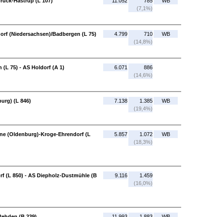
rück-Hastrup (L 107)
11.052
785
WB
(7,1%)
dorf (Niedersachsen)/Badbergen (L 75)
4.799
710
WB
(14,8%)
(L 75) - AS Holdorf (A 1)
6.071
886
(14,6%)
burg) (L 846)
7.138
1.385
WB
(19,4%)
ohne (Oldenburg)-Kroge-Ehrendorf (L
5.857
1.072
WB
(18,3%)
f (L 850) - AS Diepholz-Dustmühle (B
9.116
1.459
(16,0%)
Rehden (B 239)
11.993
1.883
WB