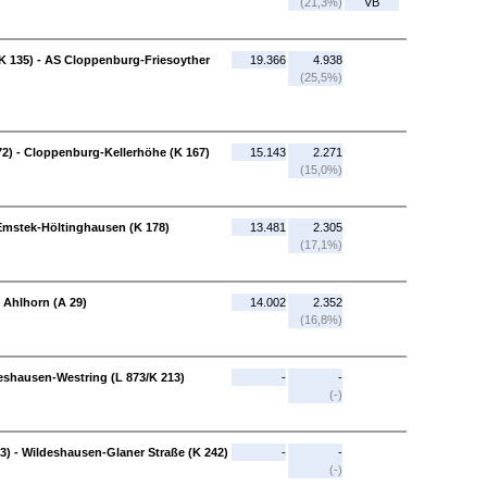
(21,3%)
VB
K 135) - AS Cloppenburg-Friesoyther
19.366
4.938
(25,5%)
2) - Cloppenburg-Kellerhöhe (K 167)
15.143
2.271
(15,0%)
Emstek-Höltinghausen (K 178)
13.481
2.305
(17,1%)
 Ahlhorn (A 29)
14.002
2.352
(16,8%)
eshausen-Westring (L 873/K 213)
-
-
(-)
3) - Wildeshausen-Glaner Straße (K 242)
-
-
(-)