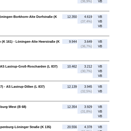
(36,9%)
VB
Löningen-Borkhorn-Alte Dorfstraße (K
12.350
4.619
VB
(37,4%)
VB
VB
 (K 161) - Löningen-Alte Heerstraße (K
9.944
3.649
VB
(36,7%)
VB
- AS Lastrup-Groß-Roscharden (L 837)
10.462
3.212
VB
(30,7%)
VB
VB
 - AS Lastrup-Dillen (L 837)
12.139
3.945
VB
(32,5%)
VB
nburg-West (B 68)
12.354
3.929
VB
(31,8%)
VB
VB
ppenburg-Löninger Straße (K 135)
20.556
4.378
VB