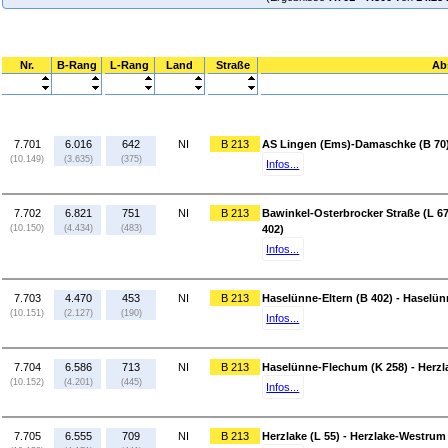
Nr.
B-Rang
L-Rang
Land
Straße
Ab
7.701
6.016
642
NI
B 213
AS Lingen (Ems)-Damaschke (B 70) 
(10.149)
(3.635)
(375)
Infos...
7.702
6.821
751
NI
B 213
Bawinkel-Osterbrocker Straße (L 6
(10.150)
(4.434)
(483)
402)
Infos...
7.703
4.470
453
NI
B 213
Haselünne-Eltern (B 402) - Haselü
(10.151)
(2.127)
(190)
Infos...
7.704
6.586
713
NI
B 213
Haselünne-Flechum (K 258) - Herzla
(10.152)
(4.201)
(445)
Infos...
7.705
6.555
709
NI
B 213
Herzlake (L 55) - Herzlake-Westrum 