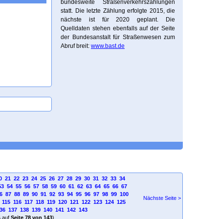
bundesweite Straßenverkehrszählungen
statt. Die letzte Zählung erfolgte 2015, die
nächste ist für 2020 geplant. Die
Quelldaten stehen ebenfalls auf der Seite
der Bundesanstalt für Straßenwesen zum
Abruf breit:
www.bast.de
0
21
22
23
24
25
26
27
28
29
30
31
32
33
34
53
54
55
56
57
58
59
60
61
62
63
64
65
66
67
6
87
88
89
90
91
92
93
94
95
96
97
98
99
100
Nächste Seite >
115
116
117
118
119
120
121
122
123
124
125
36
137
138
139
140
141
142
143
4
auf
Seite 78 von 143
)