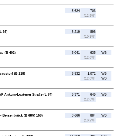
5.624
703
(12,5%)
L 66)
8.219
896
(10,9%)
au (B 402)
5.041
635
WB
(12,6%)
wagstorf (B 218)
8.932
1.072
WB
(12,0%)
WB
VP Ankum-Loxtener Straße (L 74)
5.371
645
WB
(12,0%)
- Bersenbrück (B 68/K 158)
8.666
884
WB
(10,2%)