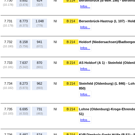
7.730
5.852
624
NI
B 214
Bersenbrück (B 68/K 158) - Bersenb
(10.178)
(3.474)
(357)
Infos...
7.731
8.773
1.048
NI
B 214
Bersenbrück-Hastrup (L 107) - Hol
(10.179)
(6.373)
(779)
Infos...
7.732
8.158
941
NI
B 214
Holdorf (Niedersachsen)/Badbergen 
(10.180)
(5.759)
(672)
Infos...
7.733
7.637
870
NI
B 214
AS Holdorf (A 1) - Steinfeld (Olden
(10.181)
(5.242)
(601)
Infos...
7.734
8.273
962
NI
B 214
Steinfeld (Oldenburg) (L 846) - L
(10.182)
(5.873)
(693)
850)
Infos...
7.735
6.695
731
NI
B 214
Lohne (Oldenburg)-Kroge-Ehrendor
(10.183)
(4.310)
(463)
51)
Infos...
7.736
5.487
574
NI
B 214
KVP Diepholz-Sankt Hülfe (B 51) - 