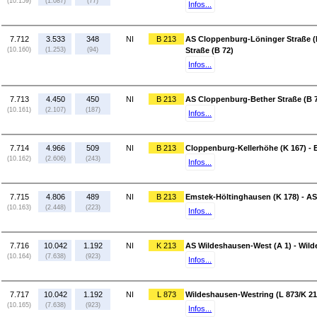
(10.159)
(1.087)
(77)
Infos...
7.712
3.533
348
NI
B 213
AS Cloppenburg-Löninger Straße (
(10.160)
(1.253)
(94)
Straße (B 72)
Infos...
7.713
4.450
450
NI
B 213
AS Cloppenburg-Bether Straße (B 7
(10.161)
(2.107)
(187)
Infos...
7.714
4.966
509
NI
B 213
Cloppenburg-Kellerhöhe (K 167) - 
(10.162)
(2.606)
(243)
Infos...
7.715
4.806
489
NI
B 213
Emstek-Höltinghausen (K 178) - AS
(10.163)
(2.448)
(223)
Infos...
7.716
10.042
1.192
NI
K 213
AS Wildeshausen-West (A 1) - Wild
(10.164)
(7.638)
(923)
Infos...
7.717
10.042
1.192
NI
L 873
Wildeshausen-Westring (L 873/K 21
(10.165)
(7.638)
(923)
Infos...