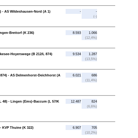
) - AS Wildeshausen-Nord (A 1)
-
-
(-)
ngen-Brettorf (K 236)
8.593
1.066
(12,4%)
erkesee-Hoyerswege (B 212/L 874)
9.534
1.287
(13,5%)
874) - AS Delmenhorst-Deichhorst (A
6.021
686
(11,4%)
L 48) - Lingen (Ems)-Baccum (L 57/K
12.487
824
(6,6%)
- KVP Thuine (K 322)
6.907
705
(10,2%)