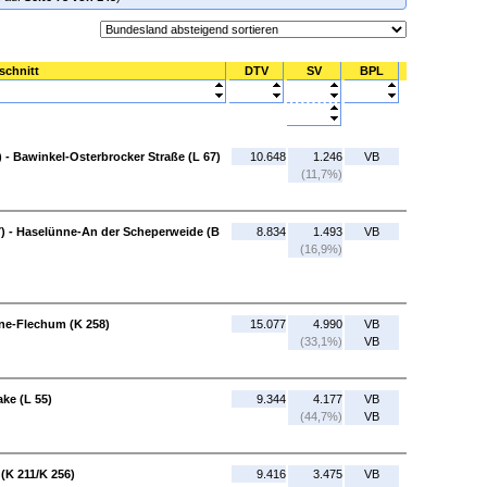
schnitt
DTV
SV
BPL
- Bawinkel-Osterbrocker Straße (L 67)
10.648
1.246
VB
(11,7%)
7) - Haselünne-An der Scheperweide (B
8.834
1.493
VB
(16,9%)
nne-Flechum (K 258)
15.077
4.990
VB
(33,1%)
VB
ke (L 55)
9.344
4.177
VB
(44,7%)
VB
(K 211/K 256)
9.416
3.475
VB