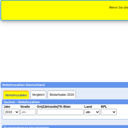
Wenn Sie die
Verkehrszahlen Deutschland
Vergleich
Bedarfsplan 2016
Verkehrszahlen
Suchen - Verkehszahlen
Jahr
Straße
Ort|Zählstelle|TK-Blatt
Land
BPL
Suchergebnisse einschränken