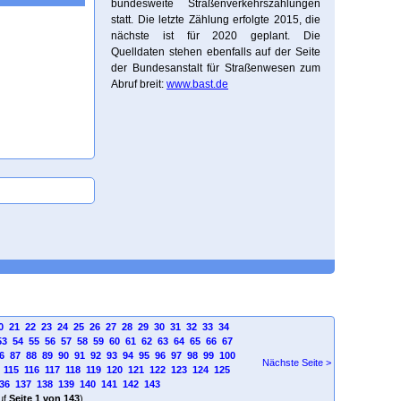
bundesweite Straßenverkehrszählungen
statt. Die letzte Zählung erfolgte 2015, die
nächste ist für 2020 geplant. Die
Quelldaten stehen ebenfalls auf der Seite
der Bundesanstalt für Straßenwesen zum
Abruf breit:
www.bast.de
0
21
22
23
24
25
26
27
28
29
30
31
32
33
34
53
54
55
56
57
58
59
60
61
62
63
64
65
66
67
6
87
88
89
90
91
92
93
94
95
96
97
98
99
100
Nächste Seite >
115
116
117
118
119
120
121
122
123
124
125
36
137
138
139
140
141
142
143
uf
Seite 1 von 143
)