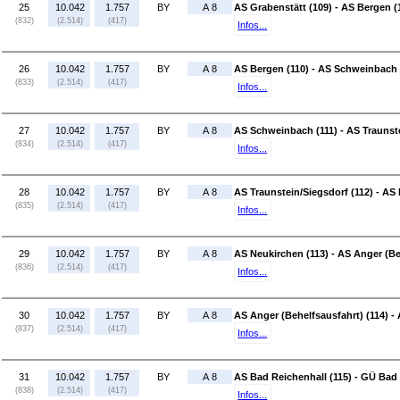
25
10.042
1.757
BY
A 8
AS Grabenstätt (109) - AS Bergen (
(832)
(2.514)
(417)
Infos...
26
10.042
1.757
BY
A 8
AS Bergen (110) - AS Schweinbach 
(833)
(2.514)
(417)
Infos...
27
10.042
1.757
BY
A 8
AS Schweinbach (111) - AS Traunste
(834)
(2.514)
(417)
Infos...
28
10.042
1.757
BY
A 8
AS Traunstein/Siegsdorf (112) - AS
(835)
(2.514)
(417)
Infos...
29
10.042
1.757
BY
A 8
AS Neukirchen (113) - AS Anger (Be
(836)
(2.514)
(417)
Infos...
30
10.042
1.757
BY
A 8
AS Anger (Behelfsausfahrt) (114) -
(837)
(2.514)
(417)
Infos...
31
10.042
1.757
BY
A 8
AS Bad Reichenhall (115) - GÜ Bad
(838)
(2.514)
(417)
Infos...