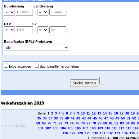
Bundesrang Landesrang
|
DTV SV
|
Bedarfsplan (BPL)-Projekttyp
Infos anzeigen
Suchbegriffe hervorheben
Verkehrszahlen 2019
Seite 1
2
3
4
5
6
7
8
9
10
11
12
13
14
15
16
17
18
19
2
35
36
37
38
39
40
41
42
43
44
45
46
47
48
49
50
51
52
68
69
70
71
72
73
74
75
76
77
78
79
80
81
82
83
84
85
8
< Vorherige Seite
101
102
103
104
105
106
107
108
109
110
111
112
113
114
126
127
128
129
130
131
132
133
134
135
1
(Ergebnisse
1
-
100
von
14.284
a