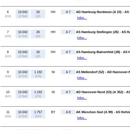
6
10.042
26
HH
A 7
AD Hamburg-Nordwest (A 23) - AS 
(619)
(2.514)
(22)
Infos...
7
10.042
26
HH
A 7
AS Hamburg-Stellingen (26) - AS H
(620)
(2.514)
(22)
Infos...
8
10.042
26
HH
A 7
AS Hamburg-Bahrenfeld (28) - AS
(622)
(2.514)
(22)
Infos...
9
10.042
1.192
NI
A 7
AS Mellendorf (52) - AD Hannover-N
(646)
(2.514)
(274)
Infos...
10
10.042
1.192
NI
A 7
AD Hannover-Nord (53) (A 352) - A
(647)
(2.514)
(274)
Infos...
11
10.042
1.757
BY
A 8
AK München-Süd (A 99) - AS Hofold
(818)
(2.514)
(417)
Infos...