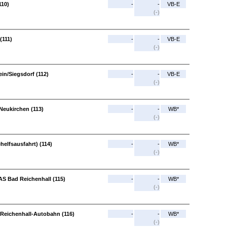
110)
-
-
VB-E
(-)
(111)
-
-
VB-E
(-)
in/Siegsdorf (112)
-
-
VB-E
(-)
 Neukirchen (113)
-
-
WB*
(-)
helfsausfahrt) (114)
-
-
WB*
(-)
 AS Bad Reichenhall (115)
-
-
WB*
(-)
 Reichenhall-Autobahn (116)
-
-
WB*
(-)