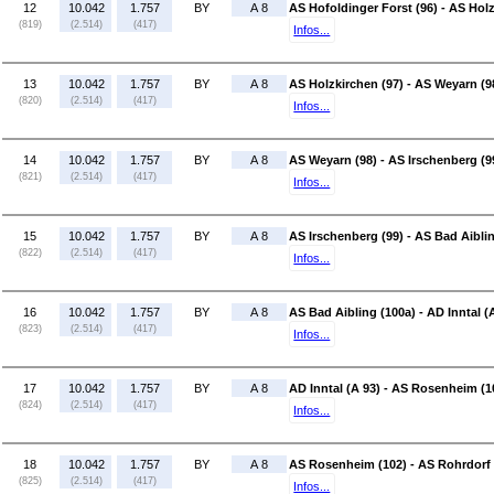
12
10.042
1.757
BY
A 8
AS Hofoldinger Forst (96) - AS Holz
(819)
(2.514)
(417)
Infos...
13
10.042
1.757
BY
A 8
AS Holzkirchen (97) - AS Weyarn (9
(820)
(2.514)
(417)
Infos...
14
10.042
1.757
BY
A 8
AS Weyarn (98) - AS Irschenberg (9
(821)
(2.514)
(417)
Infos...
15
10.042
1.757
BY
A 8
AS Irschenberg (99) - AS Bad Aibli
(822)
(2.514)
(417)
Infos...
16
10.042
1.757
BY
A 8
AS Bad Aibling (100a) - AD Inntal (
(823)
(2.514)
(417)
Infos...
17
10.042
1.757
BY
A 8
AD Inntal (A 93) - AS Rosenheim (1
(824)
(2.514)
(417)
Infos...
18
10.042
1.757
BY
A 8
AS Rosenheim (102) - AS Rohrdorf 
(825)
(2.514)
(417)
Infos...