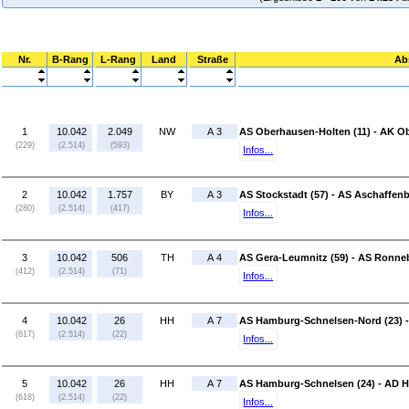
Nr.
B-Rang
L-Rang
Land
Straße
Ab
1
10.042
2.049
NW
A 3
AS Oberhausen-Holten (11) - AK O
(229)
(2.514)
(593)
Infos...
2
10.042
1.757
BY
A 3
AS Stockstadt (57) - AS Aschaffenb
(280)
(2.514)
(417)
Infos...
3
10.042
506
TH
A 4
AS Gera-Leumnitz (59) - AS Ronneb
(412)
(2.514)
(71)
Infos...
4
10.042
26
HH
A 7
AS Hamburg-Schnelsen-Nord (23) 
(617)
(2.514)
(22)
Infos...
5
10.042
26
HH
A 7
AS Hamburg-Schnelsen (24) - AD 
(618)
(2.514)
(22)
Infos...