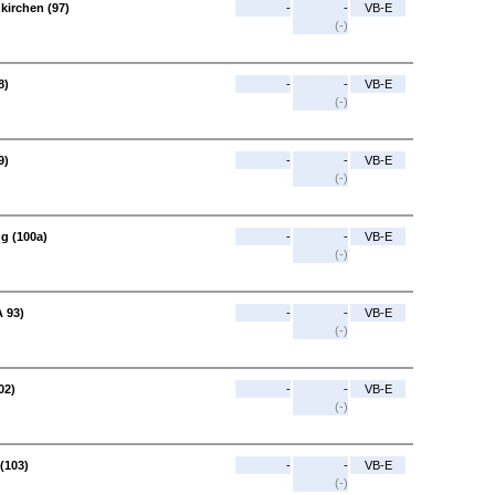
kirchen (97)
-
-
VB-E
(-)
8)
-
-
VB-E
(-)
9)
-
-
VB-E
(-)
ng (100a)
-
-
VB-E
(-)
A 93)
-
-
VB-E
(-)
02)
-
-
VB-E
(-)
(103)
-
-
VB-E
(-)