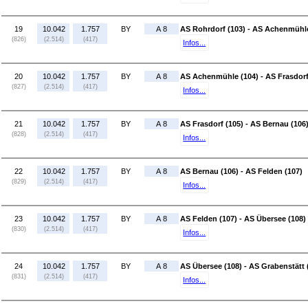
19
10.042
1.757
BY
A 8
AS Rohrdorf (103) - AS Achenmühle
(826)
(2.514)
(417)
Infos...
20
10.042
1.757
BY
A 8
AS Achenmühle (104) - AS Frasdorf
(827)
(2.514)
(417)
Infos...
21
10.042
1.757
BY
A 8
AS Frasdorf (105) - AS Bernau (106
(828)
(2.514)
(417)
Infos...
22
10.042
1.757
BY
A 8
AS Bernau (106) - AS Felden (107)
(829)
(2.514)
(417)
Infos...
23
10.042
1.757
BY
A 8
AS Felden (107) - AS Übersee (108)
(830)
(2.514)
(417)
Infos...
24
10.042
1.757
BY
A 8
AS Übersee (108) - AS Grabenstätt 
(831)
(2.514)
(417)
Infos...