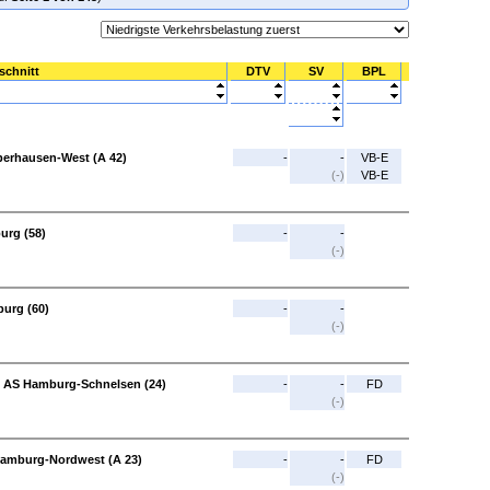
schnitt
DTV
SV
BPL
berhausen-West (A 42)
-
-
VB-E
(-)
VB-E
urg (58)
-
-
(-)
urg (60)
-
-
(-)
- AS Hamburg-Schnelsen (24)
-
-
FD
(-)
Hamburg-Nordwest (A 23)
-
-
FD
(-)