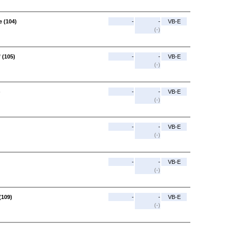
 (104)
-
-
VB-E
(-)
 (105)
-
-
VB-E
(-)
)
-
-
VB-E
(-)
-
-
VB-E
(-)
-
-
VB-E
(-)
(109)
-
-
VB-E
(-)