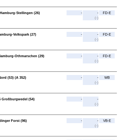
Hamburg-Stellingen (26)
-
-
FD-E
(-)
amburg-Volkspark (27)
-
-
FD-E
(-)
 Hamburg-Othmarschen (29)
-
-
FD-E
(-)
ord (53) (A 352)
-
-
WB
(-)
S Großburgwedel (54)
-
-
(-)
inger Forst (96)
-
-
VB-E
(-)