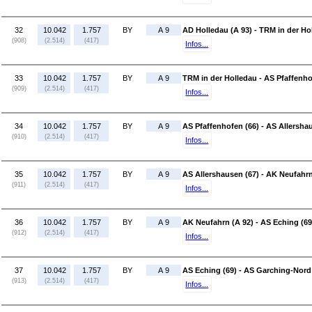
32
10.042
1.757
BY
A 9
AD Holledau (A 93) - TRM in der Ho
(908)
(2.514)
(417)
Infos...
33
10.042
1.757
BY
A 9
TRM in der Holledau - AS Pfaffenho
(909)
(2.514)
(417)
Infos...
34
10.042
1.757
BY
A 9
AS Pfaffenhofen (66) - AS Allersha
(910)
(2.514)
(417)
Infos...
35
10.042
1.757
BY
A 9
AS Allershausen (67) - AK Neufahrn
(911)
(2.514)
(417)
Infos...
36
10.042
1.757
BY
A 9
AK Neufahrn (A 92) - AS Eching (69
(912)
(2.514)
(417)
Infos...
37
10.042
1.757
BY
A 9
AS Eching (69) - AS Garching-Nord
(913)
(2.514)
(417)
Infos...