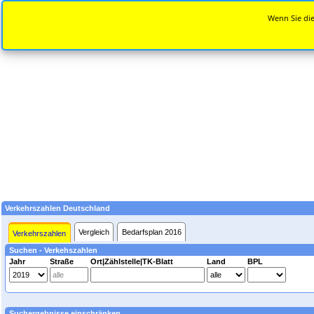
Wenn Sie die
Verkehrszahlen Deutschland
Vergleich
Bedarfsplan 2016
Verkehrszahlen
Suchen - Verkehszahlen
Jahr
Straße
Ort|Zählstelle|TK-Blatt
Land
BPL
Suchergebnisse einschränken