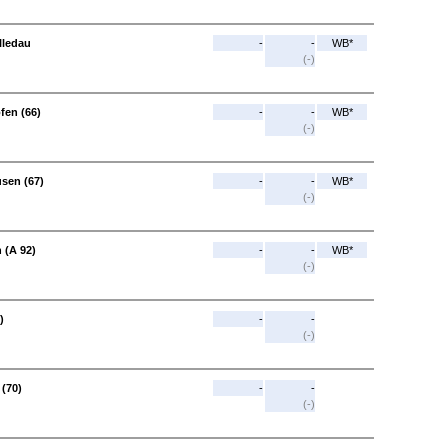
lledau
-
-
WB*
(-)
fen (66)
-
-
WB*
(-)
usen (67)
-
-
WB*
(-)
 (A 92)
-
-
WB*
(-)
)
-
-
(-)
 (70)
-
-
(-)