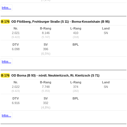
Infos...
B 176
OD Flößberg, Frohburger Straße (S 11) - Borna-Kesselshain (B 95)
Nr.
B-Rang
L-Rang
Land
2.021
8.146
410
SN
(9.422)
(5.747)
(318)
DTV
SV
BPL
6.098
396
(6,5%)
Infos...
B 176
OD Borna (B 93) - nördl. Neukieritzsch, Ri. Kieritzsch (S 71)
Nr.
B-Rang
L-Rang
Land
2.022
7.748
374
SN
(9.423)
(5.353)
(282)
DTV
SV
BPL
6.916
332
(4,8%)
Infos...