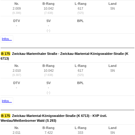
Nr.
B-Rang
L-Rang
Land
2.009
10.042
617
SN
(9.396)
(7.638)
(525)
DTV
SV
BPL
-
-
(-)
Infos...
B 175
Zwickau-Marienthaler Straße - Zwickau-Mariental-Königswalder-Straße (K
6713)
Nr.
B-Rang
L-Rang
Land
2.010
10.042
617
SN
(9.397)
(7.638)
(525)
DTV
SV
BPL
-
-
(-)
Infos...
B 175
Zwickau-Mariental-Königswalder-Straße (K 6713) - KVP östl.
Werdau/Weißenborner Wald (S 293)
Nr.
B-Rang
L-Rang
Land
2.011
7.422
333
SN