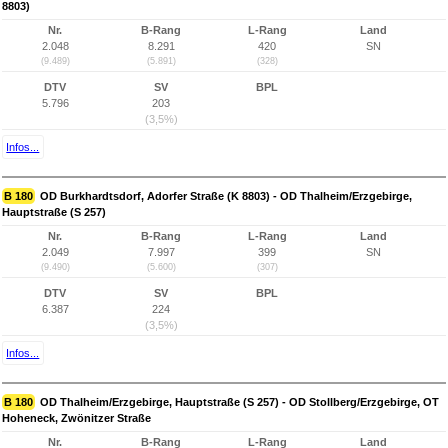
8803)
Nr.
B-Rang
L-Rang
Land
2.048
8.291
420
SN
(9.489)
(5.891)
(328)
DTV
SV
BPL
5.796
203
(3,5%)
Infos...
B 180
OD Burkhardtsdorf, Adorfer Straße (K 8803) - OD Thalheim/Erzgebirge,
Hauptstraße (S 257)
Nr.
B-Rang
L-Rang
Land
2.049
7.997
399
SN
(9.490)
(5.600)
(307)
DTV
SV
BPL
6.387
224
(3,5%)
Infos...
B 180
OD Thalheim/Erzgebirge, Hauptstraße (S 257) - OD Stollberg/Erzgebirge, OT
Hoheneck, Zwönitzer Straße
Nr.
B-Rang
L-Rang
Land