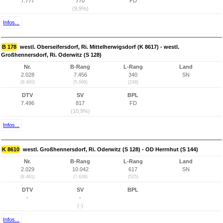
7.777
770
FD
(9,9%)
Infos...
B 178
westl. Oberseifersdorf, Ri. Mittelherwigsdorf (K 8617) - westl.
Großhennersdorf, Ri. Oderwitz (S 128)
Nr.
B-Rang
L-Rang
Land
2.028
7.456
340
SN
(9.460)
(5.066)
(248)
DTV
SV
BPL
7.496
817
FD
(10,9%)
Infos...
K 8610
westl. Großhennersdorf, Ri. Oderwitz (S 128) - OD Herrnhut (S 144)
Nr.
B-Rang
L-Rang
Land
2.029
10.042
617
SN
(9.461)
(7.638)
(525)
DTV
SV
BPL
-
-
(-)
Infos...