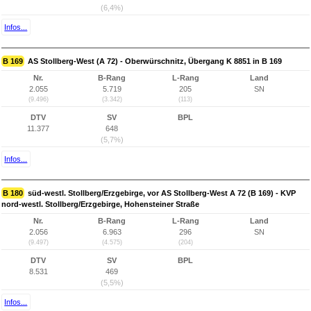
(6,4%)
Infos...
B 169
AS Stollberg-West (A 72) - Oberwürschnitz, Übergang K 8851 in B 169
Nr.
B-Rang
L-Rang
Land
2.055
5.719
205
SN
(9.496)
(3.342)
(113)
DTV
SV
BPL
11.377
648
(5,7%)
Infos...
B 180
süd-westl. Stollberg/Erzgebirge, vor AS Stollberg-West A 72 (B 169) - KVP
nord-westl. Stollberg/Erzgebirge, Hohensteiner Straße
Nr.
B-Rang
L-Rang
Land
2.056
6.963
296
SN
(9.497)
(4.575)
(204)
DTV
SV
BPL
8.531
469
(5,5%)
Infos...