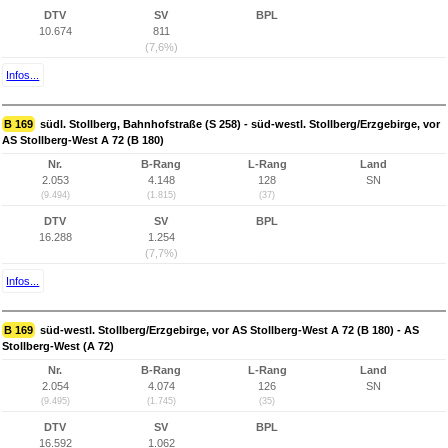
DTV
SV
BPL
10.674
811
(7,6%)
Infos...
B 169
südl. Stollberg, Bahnhofstraße (S 258) - süd-westl. Stollberg/Erzgebirge, vor
AS Stollberg-West A 72 (B 180)
Nr.
B-Rang
L-Rang
Land
2.053
4.148
128
SN
(9.494)
(1.815)
(37)
DTV
SV
BPL
16.288
1.254
(7,7%)
Infos...
B 169
süd-westl. Stollberg/Erzgebirge, vor AS Stollberg-West A 72 (B 180) - AS
Stollberg-West (A 72)
Nr.
B-Rang
L-Rang
Land
2.054
4.074
126
SN
(9.495)
(1.745)
(35)
DTV
SV
BPL
16.592
1.062