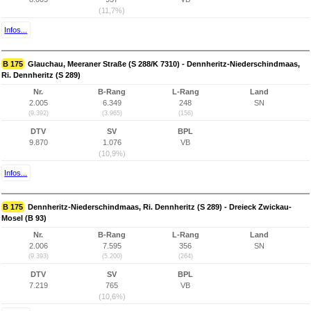
(11,7%)
Infos...
B 175
Glauchau, Meeraner Straße (S 288/K 7310) - Dennheritz-Niederschindmaas,
Ri. Dennheritz (S 289)
Nr.
B-Rang
L-Rang
Land
2.005
6.349
248
SN
(9.392)
(3.965)
(156)
DTV
SV
BPL
9.870
1.076
VB
(10,9%)
Infos...
B 175
Dennheritz-Niederschindmaas, Ri. Dennheritz (S 289) - Dreieck Zwickau-
Mosel (B 93)
Nr.
B-Rang
L-Rang
Land
2.006
7.595
356
SN
(9.393)
(5.200)
(264)
DTV
SV
BPL
7.219
765
VB
(10,6%)