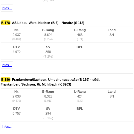
Infos...
B 178
AS Löbau-West, Nechen (B 6) - Nostitz (S 112)
Nr.
B-Rang
L-Rang
Land
2.037
8.694
463
SN
(9.469)
(6.294)
(371)
DTV
SV
BPL
4.972
358
(7,2%)
Infos...
B 180
Frankenberg/Sachsen, Umgehungsstraße (B 169) - südl.
Frankenberg/Sachsen, Ri. Mühlbach (K 8203)
Nr.
B-Rang
L-Rang
Land
2.038
8.311
424
SN
(9.479)
(5.911)
(332)
DTV
SV
BPL
5.757
294
(5,1%)
Infos...