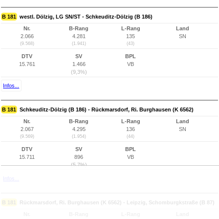
B 181
westl. Dölzig, LG SN/ST - Schkeuditz-Dölzig (B 186)
Nr.
B-Rang
L-Rang
Land
2.066
4.281
135
SN
(9.568)
(1.941)
(43)
DTV
SV
BPL
15.761
1.466
VB
(9,3%)
Infos...
B 181
Schkeuditz-Dölzig (B 186) - Rückmarsdorf, Ri. Burghausen (K 6562)
Nr.
B-Rang
L-Rang
Land
2.067
4.295
136
SN
(9.569)
(1.954)
(44)
DTV
SV
BPL
15.711
896
VB
(5,7%)
Infos...
B 181
Rückmarsdorf, Ri. Burghausen (K 6562) - Leipzig, Schomburgkstraße (B 87)
Nr.
B-Rang
L-Rang
Land