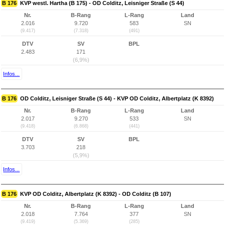
B 176
KVP westl. Hartha (B 175) - OD Colditz, Leisniger Straße (S 44)
Nr.
B-Rang
L-Rang
Land
2.016
9.720
583
SN
(9.417)
(7.318)
(491)
DTV
SV
BPL
2.483
171
(6,9%)
Infos...
B 176
OD Colditz, Leisniger Straße (S 44) - KVP OD Colditz, Albertplatz (K 8392)
Nr.
B-Rang
L-Rang
Land
2.017
9.270
533
SN
(9.418)
(6.868)
(441)
DTV
SV
BPL
3.703
218
(5,9%)
Infos...
B 176
KVP OD Colditz, Albertplatz (K 8392) - OD Colditz (B 107)
Nr.
B-Rang
L-Rang
Land
2.018
7.764
377
SN
(9.419)
(5.369)
(285)