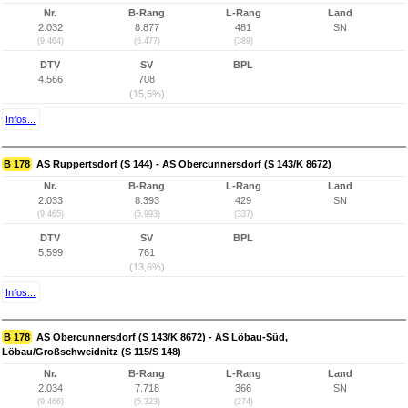
Nr.
B-Rang
L-Rang
Land
2.032
8.877
481
SN
(9.464)
(6.477)
(389)
DTV
SV
BPL
4.566
708
(15,5%)
Infos...
B 178
AS Ruppertsdorf (S 144) - AS Obercunnersdorf (S 143/K 8672)
Nr.
B-Rang
L-Rang
Land
2.033
8.393
429
SN
(9.465)
(5.993)
(337)
DTV
SV
BPL
5.599
761
(13,6%)
Infos...
B 178
AS Obercunnersdorf (S 143/K 8672) - AS Löbau-Süd,
Löbau/Großschweidnitz (S 115/S 148)
Nr.
B-Rang
L-Rang
Land
2.034
7.718
366
SN
(9.466)
(5.323)
(274)