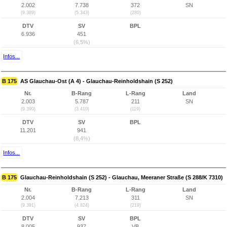
2.002
7.738
372
SN
(9.389)
(5.343)
(280)
DTV
SV
BPL
6.936
451
(6,5%)
Infos...
B 175
AS Glauchau-Ost (A 4) - Glauchau-Reinholdshain (S 252)
Nr.
B-Rang
L-Rang
Land
2.003
5.787
211
SN
(9.390)
(3.410)
(119)
DTV
SV
BPL
11.201
941
(8,4%)
Infos...
B 175
Glauchau-Reinholdshain (S 252) - Glauchau, Meeraner Straße (S 288/K 7310)
Nr.
B-Rang
L-Rang
Land
2.004
7.213
311
SN
(9.391)
(4.824)
(219)
DTV
SV
BPL
8.005
937
VB