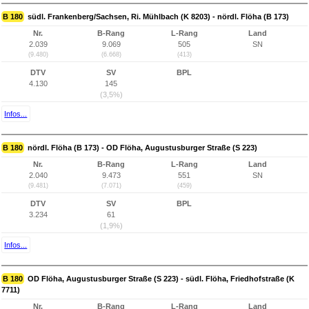
B 180
südl. Frankenberg/Sachsen, Ri. Mühlbach (K 8203) - nördl. Flöha (B 173)
Nr.
B-Rang
L-Rang
Land
2.039
9.069
505
SN
(9.480)
(6.668)
(413)
DTV
SV
BPL
4.130
145
(3,5%)
Infos...
B 180
nördl. Flöha (B 173) - OD Flöha, Augustusburger Straße (S 223)
Nr.
B-Rang
L-Rang
Land
2.040
9.473
551
SN
(9.481)
(7.071)
(459)
DTV
SV
BPL
3.234
61
(1,9%)
Infos...
B 180
OD Flöha, Augustusburger Straße (S 223) - südl. Flöha, Friedhofstraße (K
7711)
Nr.
B-Rang
L-Rang
Land