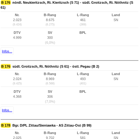
B 176
nördl. Neukieritzsch, Ri. Kieritzsch (S 71) - südl. Groitzsch, Ri. Nöthnitz (S
61)
Nr.
B-Rang
L-Rang
Land
2.023
8.675
461
SN
(9.424)
(6.275)
(369)
DTV
SV
BPL
4.999
300
(6,0%)
Infos...
B 176
südl. Groitzsch, Ri. Nöthnitz (S 61) - östl. Pegau (B 2)
Nr.
B-Rang
L-Rang
Land
2.024
8.969
493
SN
(9.425)
(6.568)
(401)
DTV
SV
BPL
4.368
306
(7,0%)
Infos...
B 178
Bgr. D/PL Zittau/Sieniawka - AS Zittau-Ost (B 99)
Nr.
B-Rang
L-Rang
Land
2.025
9.702
581
SN