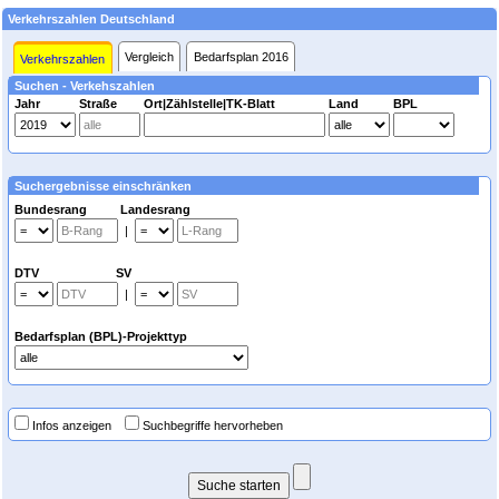
Verkehrszahlen Deutschland
Vergleich
Bedarfsplan 2016
Verkehrszahlen
Suchen - Verkehszahlen
Jahr
Straße
Ort|Zählstelle|TK-Blatt
Land
BPL
Suchergebnisse einschränken
Bundesrang Landesrang
|
DTV SV
|
Bedarfsplan (BPL)-Projekttyp
Infos anzeigen
Suchbegriffe hervorheben