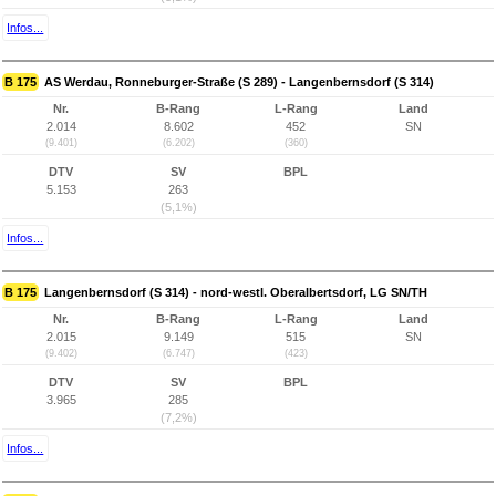
Infos...
B 175
AS Werdau, Ronneburger-Straße (S 289) - Langenbernsdorf (S 314)
Nr.
B-Rang
L-Rang
Land
2.014
8.602
452
SN
(9.401)
(6.202)
(360)
DTV
SV
BPL
5.153
263
(5,1%)
Infos...
B 175
Langenbernsdorf (S 314) - nord-westl. Oberalbertsdorf, LG SN/TH
Nr.
B-Rang
L-Rang
Land
2.015
9.149
515
SN
(9.402)
(6.747)
(423)
DTV
SV
BPL
3.965
285
(7,2%)
Infos...