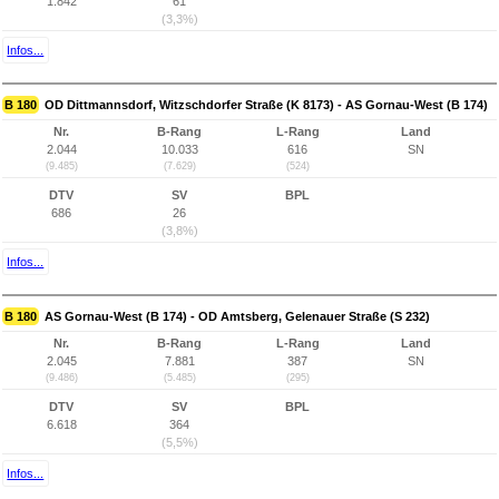
1.842
61
(3,3%)
Infos...
B 180
OD Dittmannsdorf, Witzschdorfer Straße (K 8173) - AS Gornau-West (B 174)
Nr.
B-Rang
L-Rang
Land
2.044
10.033
616
SN
(9.485)
(7.629)
(524)
DTV
SV
BPL
686
26
(3,8%)
Infos...
B 180
AS Gornau-West (B 174) - OD Amtsberg, Gelenauer Straße (S 232)
Nr.
B-Rang
L-Rang
Land
2.045
7.881
387
SN
(9.486)
(5.485)
(295)
DTV
SV
BPL
6.618
364
(5,5%)
Infos...