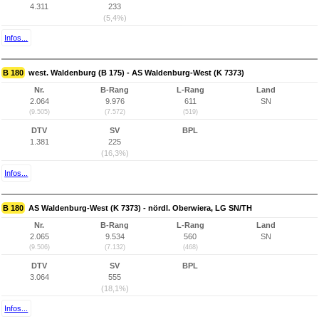
4.311
233
(5,4%)
Infos...
B 180
west. Waldenburg (B 175) - AS Waldenburg-West (K 7373)
Nr.
B-Rang
L-Rang
Land
2.064
9.976
611
SN
(9.505)
(7.572)
(519)
DTV
SV
BPL
1.381
225
(16,3%)
Infos...
B 180
AS Waldenburg-West (K 7373) - nördl. Oberwiera, LG SN/TH
Nr.
B-Rang
L-Rang
Land
2.065
9.534
560
SN
(9.506)
(7.132)
(468)
DTV
SV
BPL
3.064
555
(18,1%)
Infos...