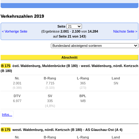
Verkehrszahlen 2019
Seite
< Vorherige Seite
(Ergebnisse
2.001
-
2.100
von
14.284
Nächste Seite >
auf
Seite 21 von 143
)
Abschnitt
B 175
östl. Waldenburg, Muldenbrücke (B 180) - westl. Waldenburg, nördl. Kertzsch
(B 180)
Nr.
B-Rang
L-Rang
Land
2.001
7.715
365
SN
(9.388)
(5.320)
(273)
DTV
SV
BPL
6.977
335
WB
(4,8%)
Infos...
B 175
westl. Waldenburg, nördl. Kertzsch (B 180) - AS Glauchau-Ost (A 4)
Nr.
B-Rang
L-Rang
Land