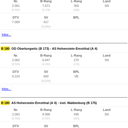
Nr.
B-Rang
L-Rang
Land
2.061
7.671
360
SN
(9.502)
(5.276)
(268)
DTV
SV
BPL
7.069
417
(5,9%)
Infos...
B 180
OD Oberlungwitz (B 173) - AS Hohenstein-Ernstthal (A 4)
Nr.
B-Rang
L-Rang
Land
2.062
6.647
270
SN
(9.503)
(4.262)
(178)
DTV
SV
BPL
9.224
600
VB
(6,5%)
Infos...
B 180
AS Hohenstein-Ernstthal (A 4) - östl. Waldenburg (B 175)
Nr.
B-Rang
L-Rang
Land
2.063
8.998
495
SN
(9.504)
(6.597)
(403)
DTV
SV
BPL