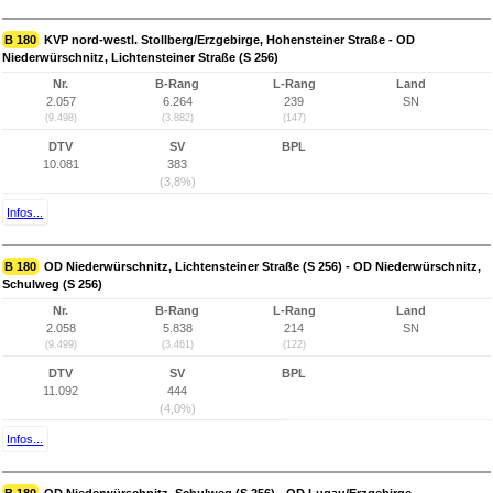
B 180
KVP nord-westl. Stollberg/Erzgebirge, Hohensteiner Straße - OD
Niederwürschnitz, Lichtensteiner Straße (S 256)
Nr.
B-Rang
L-Rang
Land
2.057
6.264
239
SN
(9.498)
(3.882)
(147)
DTV
SV
BPL
10.081
383
(3,8%)
Infos...
B 180
OD Niederwürschnitz, Lichtensteiner Straße (S 256) - OD Niederwürschnitz,
Schulweg (S 256)
Nr.
B-Rang
L-Rang
Land
2.058
5.838
214
SN
(9.499)
(3.461)
(122)
DTV
SV
BPL
11.092
444
(4,0%)
Infos...