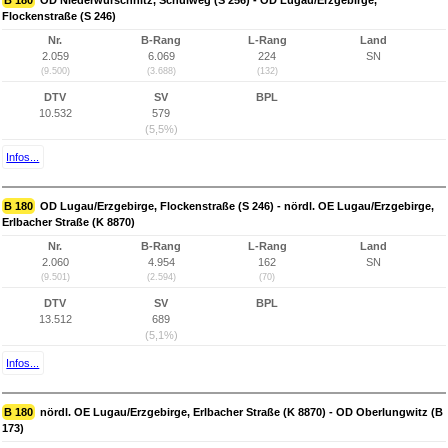
B 180
OD Niederwürschnitz, Schulweg (S 256) - OD Lugau/Erzgebirge,
Flockenstraße (S 246)
Nr.
B-Rang
L-Rang
Land
2.059
6.069
224
SN
(9.500)
(3.688)
(132)
DTV
SV
BPL
10.532
579
(5,5%)
Infos...
B 180
OD Lugau/Erzgebirge, Flockenstraße (S 246) - nördl. OE Lugau/Erzgebirge,
Erlbacher Straße (K 8870)
Nr.
B-Rang
L-Rang
Land
2.060
4.954
162
SN
(9.501)
(2.594)
(70)
DTV
SV
BPL
13.512
689
(5,1%)
Infos...
B 180
nördl. OE Lugau/Erzgebirge, Erlbacher Straße (K 8870) - OD Oberlungwitz (B
173)