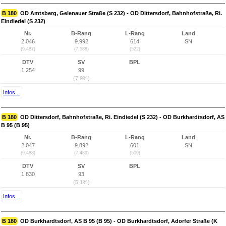
B 180
OD Amtsberg, Gelenauer Straße (S 232) - OD Dittersdorf, Bahnhofstraße, Ri.
Eindiedel (S 232)
Nr.
B-Rang
L-Rang
Land
2.046
9.992
614
SN
(9.487)
(7.588)
(522)
DTV
SV
BPL
1.254
99
(7,9%)
Infos...
B 180
OD Dittersdorf, Bahnhofstraße, Ri. Eindiedel (S 232) - OD Burkhardtsdorf, AS
B 95 (B 95)
Nr.
B-Rang
L-Rang
Land
2.047
9.892
601
SN
(9.488)
(7.489)
(509)
DTV
SV
BPL
1.830
93
(5,1%)
Infos...
B 180
OD Burkhardtsdorf, AS B 95 (B 95) - OD Burkhardtsdorf, Adorfer Straße (K