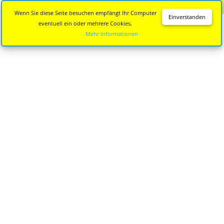
Diese Seite wird nicht mehr aktualisiert.
Zur neuen Seite
Wenn Sie diese Seite besuchen empfängt Ihr Computer
Einverstanden
eventuell ein oder mehrere Cookies.
Mehr Informationen