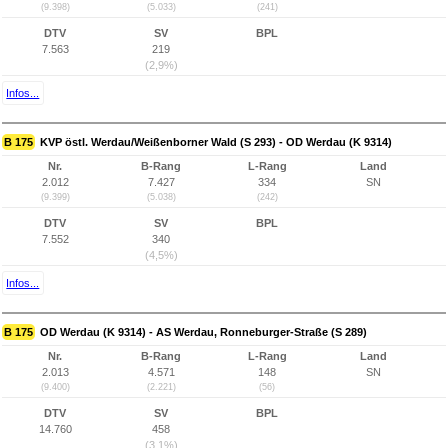
(9.398)
(5.033)
(241)
DTV
SV
BPL
7.563
219
(2,9%)
Infos...
B 175
KVP östl. Werdau/Weißenborner Wald (S 293) - OD Werdau (K 9314)
Nr.
B-Rang
L-Rang
Land
2.012
7.427
334
SN
(9.399)
(5.038)
(242)
DTV
SV
BPL
7.552
340
(4,5%)
Infos...
B 175
OD Werdau (K 9314) - AS Werdau, Ronneburger-Straße (S 289)
Nr.
B-Rang
L-Rang
Land
2.013
4.571
148
SN
(9.400)
(2.221)
(56)
DTV
SV
BPL
14.760
458
(3,1%)