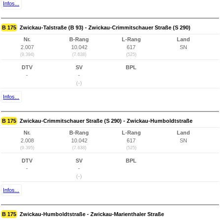
Infos...
B 175
Zwickau-Talstraße (B 93) - Zwickau-Crimmitschauer Straße (S 290)
Nr.
B-Rang
L-Rang
Land
2.007
10.042
617
SN
(9.394)
(7.638)
(525)
DTV
SV
BPL
-
-
(-)
Infos...
B 175
Zwickau-Crimmitschauer Straße (S 290) - Zwickau-Humboldtstraße
Nr.
B-Rang
L-Rang
Land
2.008
10.042
617
SN
(9.395)
(7.638)
(525)
DTV
SV
BPL
-
-
(-)
Infos...
B 175
Zwickau-Humboldtstraße - Zwickau-Marienthaler Straße