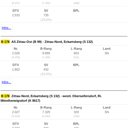
(9.457)
(7.300)
(489)
DTV
SV
BPL
2.533
735
(29,0%)
Infos...
B 178
AS Zittau-Ost (B 99) - Zittau-Nord, Eckartsberg (S 132)
Nr.
B-Rang
L-Rang
Land
2.026
9.899
603
SN
(9.458)
(7.496)
(511)
DTV
SV
BPL
1.802
432
(24,0%)
Infos...
B 178
Zittau-Nord, Eckartsberg (S 132) - westl. Oberseifersdorf, Ri.
Mittelherwigsdorf (K 8617)
Nr.
B-Rang
L-Rang
Land
2.027
7.329
320
SN
(9.459)
(4.940)
(228)
DTV
SV
BPL