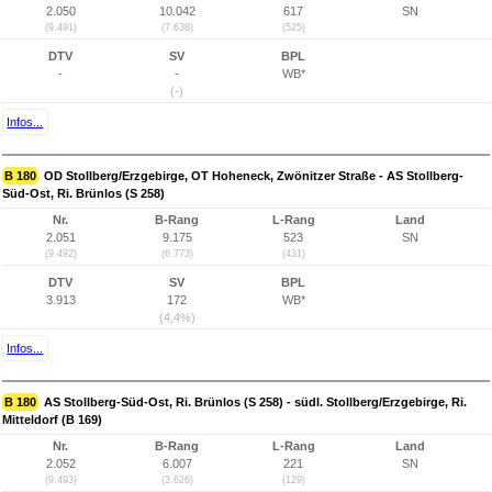
2.050
10.042
617
SN
(9.491)
(7.638)
(525)
DTV
SV
BPL
-
-
WB*
(-)
Infos...
B 180
OD Stollberg/Erzgebirge, OT Hoheneck, Zwönitzer Straße - AS Stollberg-
Süd-Ost, Ri. Brünlos (S 258)
Nr.
B-Rang
L-Rang
Land
2.051
9.175
523
SN
(9.492)
(6.773)
(431)
DTV
SV
BPL
3.913
172
WB*
(4,4%)
Infos...
B 180
AS Stollberg-Süd-Ost, Ri. Brünlos (S 258) - südl. Stollberg/Erzgebirge, Ri.
Mitteldorf (B 169)
Nr.
B-Rang
L-Rang
Land
2.052
6.007
221
SN
(9.493)
(3.626)
(129)