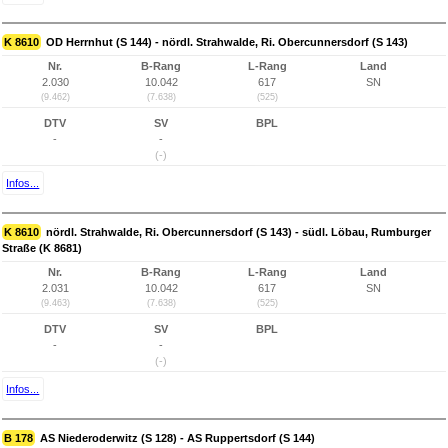
K 8610
OD Herrnhut (S 144) - nördl. Strahwalde, Ri. Obercunnersdorf (S 143)
Nr.
B-Rang
L-Rang
Land
2.030
10.042
617
SN
(9.462)
(7.638)
(525)
DTV
SV
BPL
-
-
(-)
Infos...
K 8610
nördl. Strahwalde, Ri. Obercunnersdorf (S 143) - südl. Löbau, Rumburger
Straße (K 8681)
Nr.
B-Rang
L-Rang
Land
2.031
10.042
617
SN
(9.463)
(7.638)
(525)
DTV
SV
BPL
-
-
(-)
Infos...
B 178
AS Niederoderwitz (S 128) - AS Ruppertsdorf (S 144)