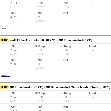
2.041
8.894
484
SN
(9.482)
(6.493)
(392)
DTV
SV
BPL
4.522
118
(2,6%)
Infos...
B 180
südl. Flöha, Friedhofstraße (K 7711) - OD Erdmannsdorf (S 236)
Nr.
B-Rang
L-Rang
Land
2.042
9.560
561
SN
(9.483)
(7.158)
(469)
DTV
SV
BPL
2.983
69
(2,3%)
Infos...
B 180
OD Erdmannsdorf (S 236) - OD Dittmannsdorf, Witzschdorfer Straße (K 8173)
Nr.
B-Rang
L-Rang
Land
2.043
9.891
600
SN
(9.484)
(7.488)
(508)
DTV
SV
BPL