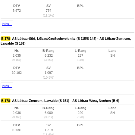
DTV
SV
BPL
6.972
774
(11,1%)
Infos...
B 178
AS Löbau-Süd, Löbau/Großschweidnitz (S 115/S 148) - AS Löbau-Zentrum,
Lawalde (S 151)
Nr.
B-Rang
L-Rang
Land
2.035
6.232
237
SN
(9.467)
(3.850)
(145)
DTV
SV
BPL
10.162
1.097
(10,8%)
Infos...
B 178
AS Löbau-Zentrum, Lawalde (S 151) - AS Löbau-West, Nechen (B 6)
Nr.
B-Rang
L-Rang
Land
2.036
6.000
220
SN
(9.468)
(3.619)
(128)
DTV
SV
BPL
10.691
1.219
(11,4%)