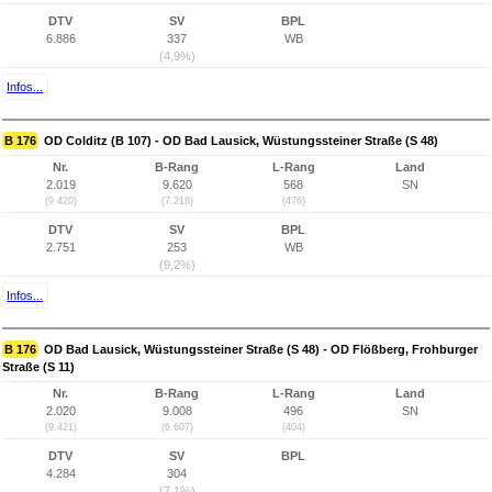
DTV
SV
BPL
6.886
337
WB
(4,9%)
Infos...
B 176
OD Colditz (B 107) - OD Bad Lausick, Wüstungssteiner Straße (S 48)
Nr.
B-Rang
L-Rang
Land
2.019
9.620
568
SN
(9.420)
(7.218)
(476)
DTV
SV
BPL
2.751
253
WB
(9,2%)
Infos...
B 176
OD Bad Lausick, Wüstungssteiner Straße (S 48) - OD Flößberg, Frohburger
Straße (S 11)
Nr.
B-Rang
L-Rang
Land
2.020
9.008
496
SN
(9.421)
(6.607)
(404)
DTV
SV
BPL
4.284
304
(7,1%)